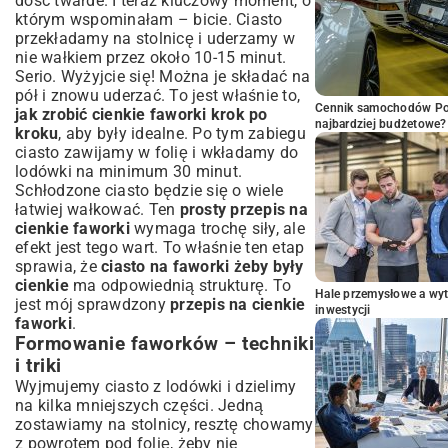
dość twarde. I teraz kluczowy moment, o
którym wspominałam – bicie. Ciasto
przekładamy na stolnicę i uderzamy w
nie wałkiem przez około 10-15 minut.
Serio. Wyżyjcie się! Można je składać na
pół i znowu uderzać. To jest właśnie to,
Cennik samochodów Por
jak zrobić cienkie faworki krok po
najbardziej budżetowe?
kroku
, aby były idealne. Po tym zabiegu
ciasto zawijamy w folię i wkładamy do
lodówki na minimum 30 minut.
Schłodzone ciasto będzie się o wiele
łatwiej wałkować. Ten
prosty przepis na
cienkie faworki
wymaga trochę siły, ale
efekt jest tego wart. To właśnie ten etap
sprawia, że
ciasto na faworki żeby były
cienkie
ma odpowiednią strukturę. To
Hale przemysłowe a wyt
jest mój sprawdzony
przepis na cienkie
inwestycji
faworki
.
Formowanie faworków – techniki
i triki
Wyjmujemy ciasto z lodówki i dzielimy
na kilka mniejszych części. Jedną
zostawiamy na stolnicy, resztę chowamy
z powrotem pod folię, żeby nie