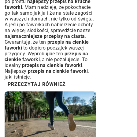
po prostu
najlepszy przepis na kruche
faworki
. Mam nadzieję, że pokochacie
go tak samo jak ja i że na stałe zagości
w waszych domach, nie tylko od święta.
A jeśli po faworkach nabierzecie ochoty
na więcej słodkości, sprawdźcie nasze
najsmaczniejsze przepisy na ciasta
.
Gwarantuję, że ten
przepis na cienkie
faworki
to dopiero początek waszej
przygody. Wypróbujcie ten
przepis na
cienkie faworki
, a nie pożałujecie. To
idealny
przepis na cienkie faworki
.
Najlepszy
przepis na cienkie faworki
,
jaki istnieje.
PRZECZYTAJ RÓWNIEŻ