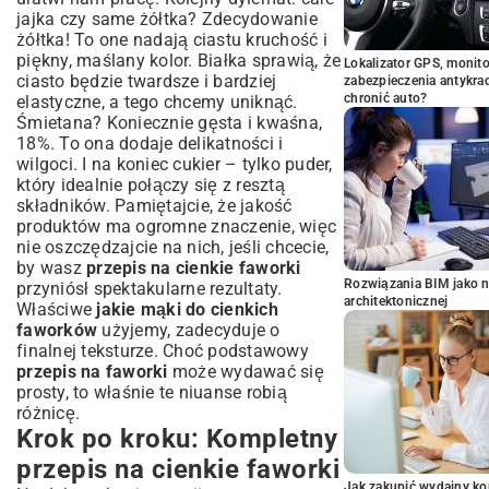
jajka czy same żółtka? Zdecydowanie
żółtka! To one nadają ciastu kruchość i
piękny, maślany kolor. Białka sprawią, że
Lokalizator GPS, monito
ciasto będzie twardsze i bardziej
zabezpieczenia antykra
chronić auto?
elastyczne, a tego chcemy uniknąć.
Śmietana? Koniecznie gęsta i kwaśna,
18%. To ona dodaje delikatności i
wilgoci. I na koniec cukier – tylko puder,
który idealnie połączy się z resztą
składników. Pamiętajcie, że jakość
produktów ma ogromne znaczenie, więc
nie oszczędzajcie na nich, jeśli chcecie,
by wasz
przepis na cienkie faworki
Rozwiązania BIM jako n
przyniósł spektakularne rezultaty.
architektonicznej
Właściwe
jakie mąki do cienkich
faworków
użyjemy, zadecyduje o
finalnej teksturze. Choć podstawowy
przepis na faworki
może wydawać się
prosty, to właśnie te niuanse robią
różnicę.
Krok po kroku: Kompletny
przepis na cienkie faworki
Jak zakupić wydajny ko