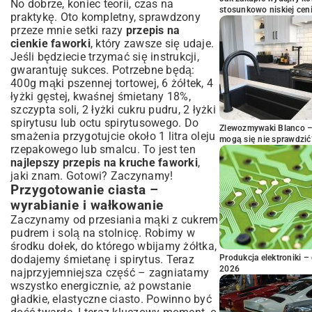
No dobrze, koniec teorii, czas na
stosunkowo niskiej cen
praktykę. Oto kompletny, sprawdzony
przeze mnie setki razy
przepis na
cienkie faworki
, który zawsze się udaje.
Jeśli będziecie trzymać się instrukcji,
gwarantuję sukces. Potrzebne będą:
400g mąki pszennej tortowej, 6 żółtek, 4
łyżki gęstej, kwaśnej śmietany 18%,
szczypta soli, 2 łyżki cukru pudru, 2 łyżki
spirytusu lub octu spirytusowego. Do
Zlewozmywaki Blanco – 
smażenia przygotujcie około 1 litra oleju
mogą się nie sprawdzić
rzepakowego lub smalcu. To jest ten
najlepszy przepis na kruche faworki
,
jaki znam. Gotowi? Zaczynamy!
Przygotowanie ciasta –
wyrabianie i wałkowanie
Zaczynamy od przesiania mąki z cukrem
pudrem i solą na stolnicę. Robimy w
środku dołek, do którego wbijamy żółtka,
dodajemy śmietanę i spirytus. Teraz
Produkcja elektroniki – 
2026
najprzyjemniejsza część – zagniatamy
wszystko energicznie, aż powstanie
gładkie, elastyczne ciasto. Powinno być