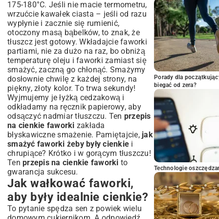
175-180°C. Jeśli nie macie termometru,
wrzućcie kawałek ciasta – jeśli od razu
wypłynie i zacznie się rumienić,
otoczony masą bąbelków, to znak, że
tłuszcz jest gotowy. Wkładajcie faworki
partiami, nie za dużo na raz, bo obniżą
temperaturę oleju i faworki zamiast się
smażyć, zaczną go chłonąć. Smażymy
Porady dla początkując
dosłownie chwilę z każdej strony, na
biegać od zera?
piękny, złoty kolor. To trwa sekundy!
Wyjmujemy je łyżką cedzakową i
odkładamy na ręcznik papierowy, aby
odsączyć nadmiar tłuszczu. Ten
przepis
na cienkie faworki
zakłada
błyskawiczne smażenie. Pamiętajcie,
jak
smażyć faworki żeby były cienkie
i
chrupiące? Krótko i w gorącym tłuszczu!
Ten
przepis na cienkie faworki
to
Technologie oszczędzan
gwarancja sukcesu.
Jak wałkować faworki,
aby były idealnie cienkie?
To pytanie spędza sen z powiek wielu
domowym cukiernikom. A odpowiedź