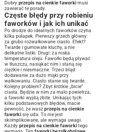
Dobry
przepis na cienkie faworki
musi
zawierać te porady.
Częste błędy przy robieniu
faworków i jak ich unikać
Po drodze do idealnych faworków czyha
kilka pułapek. Pierwszy grzech główny:
za grubo rozwałkowane ciasto. Efekt?
Twarde i gumowate kluchy, a nie
delikatne listki. Drugi: za niska
temperatura oleju. Faworki będą pływać
w tłuszczu, nasiąkać nim i staną się
ciężkie i niesmaczne. Trzeci błąd:
dodawanie za dużo mąki przy
wałkowaniu. Ciasto stanie się twarde.
Kolejny problem? Zbyt krótkie „bicie”
ciasta. Będzie w nim za mało powietrza,
a faworki wyjdą zbite. Unikając tych
kilku podstawowych błędów, macie
pewność, że wasz
przepis na cienkie
faworki
się uda. To nie jest
skomplikowane, ale wymaga uwagi.
Każdy
przepis na cienkie faworki
tego
wymaga. Ten
faworki bezalkoholowe