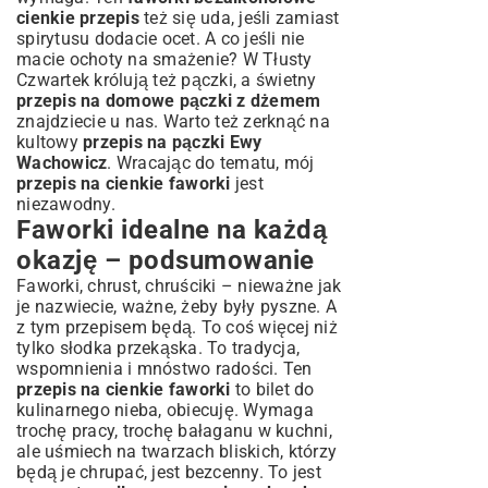
cienkie przepis
też się uda, jeśli zamiast
spirytusu dodacie ocet. A co jeśli nie
macie ochoty na smażenie? W Tłusty
Czwartek królują też pączki, a świetny
przepis na domowe pączki z dżemem
znajdziecie u nas. Warto też zerknąć na
kultowy
przepis na pączki Ewy
Wachowicz
. Wracając do tematu, mój
przepis na cienkie faworki
jest
niezawodny.
Faworki idealne na każdą
okazję – podsumowanie
Faworki, chrust, chruściki – nieważne jak
je nazwiecie, ważne, żeby były pyszne. A
z tym przepisem będą. To coś więcej niż
tylko słodka przekąska. To tradycja,
wspomnienia i mnóstwo radości. Ten
przepis na cienkie faworki
to bilet do
kulinarnego nieba, obiecuję. Wymaga
trochę pracy, trochę bałaganu w kuchni,
ale uśmiech na twarzach bliskich, którzy
będą je chrupać, jest bezcenny. To jest