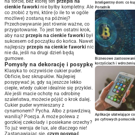
na torcie, bez której ten
przepis na
Inteligentny dom: co k
cienkie faworki
nie byłby kompletny. Ale
Poradnik
co zrobić z tymi, które (o ile to w ogóle
możliwe) zostaną na później?
Przechowywanie jest równie ważne, co
przygotowanie. To jest ten ostatni krok,
aby nasz
przepis na cienkie faworki
był
sukcesem od początku do końca. Nawet
najlepszy
przepis na cienkie faworki
nic
nie da, jeśli na drugi dzień będą
gumowe.
Biznesowe zastosowani
Pomysły na dekorację i posypkę
korzyściach i wdrożeni
Klasyka to oczywiście cukier puder.
Obficie, bez skrupułów. Najlepiej
posypywać je, gdy są jeszcze lekko
ciepłe, wtedy cukier idealnie się przyklei.
Ale jeśli macie ochotę na odrobinę
szaleństwa, możecie pójść o krok dalej.
Cukier puder wymieszany z
cynamonem? Pycha. Albo z prawdziwą
Aplikacje ułatwiające c
wanilią? Poezja. A może polewa z
po cyfrowych pomocni
gorzkiej czekolady i posiekane orzechy?
To już wersja de lux, ale dlaczego nie!
Zastanawiając się,
czym posypać