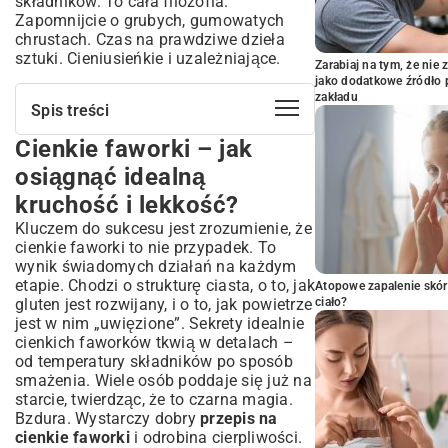
składników. To cała filozofia.
Zapomnijcie o grubych, gumowatych
chrustach. Czas na prawdziwe dzieła
sztuki. Cieniusieńkie i uzależniające.
Zarabiaj na tym, że ni
jako dodatkowe źródło 
zakładu
Spis treści
Cienkie faworki – jak
Cienkie faworki – jak osiągnąć idealną
kruchość i lekkość?
osiągnąć idealną
Sekrety doskonałego ciasta na faworki
kruchość i lekkość?
Wybór składników – co jest kluczem do
Kluczem do sukcesu jest zrozumienie, że
sukcesu?
cienkie faworki to nie przypadek. To
Krok po kroku: Kompletny przepis na
wynik świadomych działań na każdym
cienkie faworki
etapie. Chodzi o strukturę ciasta, o to, jak
Atopowe zapalenie skór
Przygotowanie ciasta – wyrabianie i
gluten jest rozwijany, i o to, jak powietrze
ciało?
wałkowanie
jest w nim „uwięzione”. Sekrety idealnie
Formowanie faworków – techniki i triki
cienkich faworków tkwią w detalach –
Smażenie na złoty kolor – jak uniknąć
od temperatury składników po sposób
błędów?
smażenia. Wiele osób poddaje się już na
Jak wałkować faworki, aby były idealnie
starcie, twierdząc, że to czarna magia.
cienkie?
Bzdura. Wystarczy dobry
przepis na
cienkie faworki
i odrobina cierpliwości.
Niezbędne narzędzia i akcesoria