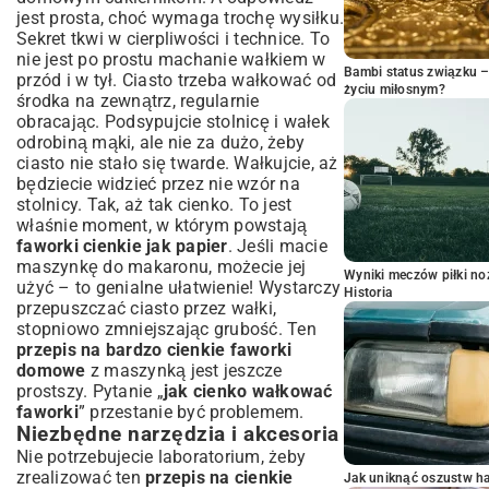
jest prosta, choć wymaga trochę wysiłku.
Sekret tkwi w cierpliwości i technice. To
nie jest po prostu machanie wałkiem w
Bambi status związku 
przód i w tył. Ciasto trzeba wałkować od
życiu miłosnym?
środka na zewnątrz, regularnie
obracając. Podsypujcie stolnicę i wałek
odrobiną mąki, ale nie za dużo, żeby
ciasto nie stało się twarde. Wałkujcie, aż
będziecie widzieć przez nie wzór na
stolnicy. Tak, aż tak cienko. To jest
właśnie moment, w którym powstają
faworki cienkie jak papier
. Jeśli macie
maszynkę do makaronu, możecie jej
Wyniki meczów piłki noż
użyć – to genialne ułatwienie! Wystarczy
Historia
przepuszczać ciasto przez wałki,
stopniowo zmniejszając grubość. Ten
przepis na bardzo cienkie faworki
domowe
z maszynką jest jeszcze
prostszy. Pytanie „
jak cienko wałkować
faworki
” przestanie być problemem.
Niezbędne narzędzia i akcesoria
Nie potrzebujecie laboratorium, żeby
zrealizować ten
przepis na cienkie
Jak uniknąć oszustw h