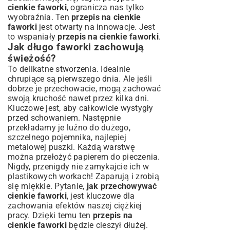
cienkie faworki
, ogranicza nas tylko
wyobraźnia. Ten
przepis na cienkie
faworki
jest otwarty na innowacje. Jest
to wspaniały
przepis na cienkie faworki
.
Jak długo faworki zachowują
świeżość?
To delikatne stworzenia. Idealnie
chrupiące są pierwszego dnia. Ale jeśli
dobrze je przechowacie, mogą zachować
swoją kruchość nawet przez kilka dni.
Kluczowe jest, aby całkowicie wystygły
przed schowaniem. Następnie
przekładamy je luźno do dużego,
szczelnego pojemnika, najlepiej
metalowej puszki. Każdą warstwę
można przełożyć papierem do pieczenia.
Nigdy, przenigdy nie zamykajcie ich w
plastikowych workach! Zaparują i zrobią
się miękkie. Pytanie,
jak przechowywać
cienkie faworki
, jest kluczowe dla
zachowania efektów naszej ciężkiej
pracy. Dzięki temu ten
przepis na
cienkie faworki
będzie cieszył dłużej.