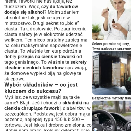
niemu faworki nie nasiąkają też
tłuszczem. Więc,
czy do faworków
dodaje się alkohol
? Moim zdaniem –
absolutnie tak, jeśli celujecie w
mistrzostwo. Drugi sekret to „bicie”
ciasta. Tak, dosłownie. Po zagnieceniu
ciasta należy je wielokrotnie uderzać
wałkiem. Ten nieco brutalny zabieg ma
Sekret promiennej cery,
na celu maksymalne napowietrzenie
Twój najlepszy sprzymi
ciasta. To właśnie ten etap odróżnia
dobry
przepis na cienkie faworki
od
tego genialnego. To właśnie te
sekrety
idealnie cienkich faworków
sprawiają,
że domowe wypieki biją na głowę te
sklepowe.
Wybór składników – co jest
kluczem do sukcesu?
Myślisz, że wszystkie mąki są takie
Bezpieczne metody trans
same? Błąd. Jeśli chodzi o
składniki na
cienkie chrupiące faworki
, diabeł tkwi w
szczegółach. Podstawą jest dobra mąka
pszenna, najlepiej typu 450 lub 500 –
tortowa. Jest lekka i drobno zmielona, co
ułatwi nam pracę. Kolejny dylemat: całe