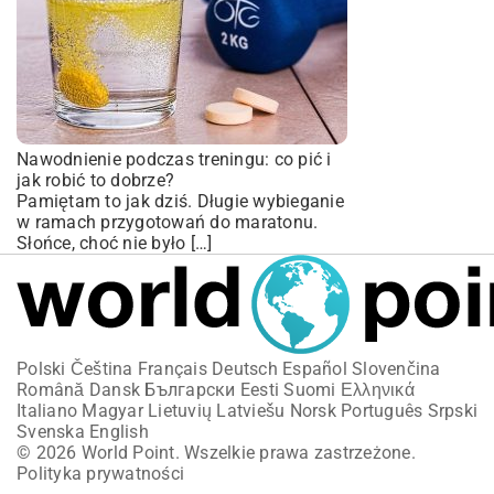
Nawodnienie podczas treningu: co pić i
jak robić to dobrze?
Pamiętam to jak dziś. Długie wybieganie
w ramach przygotowań do maratonu.
Słońce, choć nie było […]
Polski
Čeština
Français
Deutsch
Español
Slovenčina
Română
Dansk
Български
Eesti
Suomi
Ελληνικά
Italiano
Magyar
Lietuvių
Latviešu
Norsk
Português
Srpski
Svenska
English
© 2026 World Point. Wszelkie prawa zastrzeżone.
Polityka prywatności