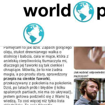
MARIUSZ ŁAMAGA
04.10.2025
SPORT
POPULARNE A
Przepis na Cienkie
Faworki: Chrupiące i
Kruche Jak u Babci
Pamiętam to jak dziś. Zapach gorącego
oleju, stukot drewnianego wałka o
stolnicę i babcia, cała w mące, która z
anielską cierpliwością tłumaczyła mi,
dlaczego jej faworki są tak cienkie i
chrupiące. Mówiła, że to nie żadna
Jak wybrać odpowiedni 
magia, a po prostu stary, sprawdzony
mężczyzn?
przepis na cienkie faworki
,
przekazywany z pokolenia na pokolenie.
Dziś, po latach prób i błędów (i kilku
spalonych partiach, nie ma co ukrywać),
jestem gotowa podzielić się z Wami tą
wiedzą. To coś więcej niż tylko lista