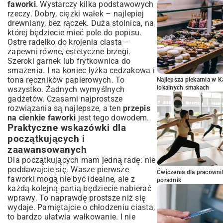
faworki
. Wystarczy kilka podstawowych
rzeczy. Dobry, ciężki wałek – najlepiej
drewniany, bez rączek. Duża stolnica, na
której będziecie mieć pole do popisu.
Ostre radełko do krojenia ciasta –
zapewni równe, estetyczne brzegi.
Szeroki garnek lub frytkownica do
smażenia. I na koniec łyżka cedzakowa i
tona ręczników papierowych. To
Najlepsza piekarnia w 
lokalnych smakach
wszystko. Żadnych wymyślnych
gadżetów. Czasami najprostsze
rozwiązania są najlepsze, a ten
przepis
na cienkie faworki
jest tego dowodem.
Praktyczne wskazówki dla
początkujących i
zaawansowanych
Dla początkujących mam jedną radę: nie
poddawajcie się. Wasze pierwsze
Ćwiczenia dla pracown
faworki mogą nie być idealne, ale z
poradnik
każdą kolejną partią będziecie nabierać
wprawy. To naprawdę prostsze niż się
wydaje. Pamiętajcie o chłodzeniu ciasta,
to bardzo ułatwia wałkowanie. I nie