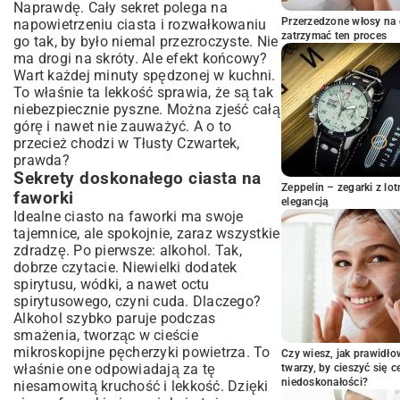
Naprawdę. Cały sekret polega na
Praktyczne wskazówki dla początkujących
Przerzedzone włosy na 
napowietrzeniu ciasta i rozwałkowaniu
i zaawansowanych
zatrzymać ten proces
go tak, by było niemal przezroczyste. Nie
Podawanie i przechowywanie
ma drogi na skróty. Ale efekt końcowy?
chrupiących faworków
Wart każdej minuty spędzonej w kuchni.
Pomysły na dekorację i posypkę
To właśnie ta lekkość sprawia, że są tak
niebezpiecznie pyszne. Można zjeść całą
Jak długo faworki zachowują świeżość?
górę i nawet nie zauważyć. A o to
Częste błędy przy robieniu faworków i
przecież chodzi w Tłusty Czwartek,
jak ich unikać
prawda?
Faworki idealne na każdą okazję –
Sekrety doskonałego ciasta na
podsumowanie
Zeppelin – zegarki z l
faworki
elegancją
Idealne ciasto na faworki ma swoje
tajemnice, ale spokojnie, zaraz wszystkie
zdradzę. Po pierwsze: alkohol. Tak,
dobrze czytacie. Niewielki dodatek
spirytusu, wódki, a nawet octu
spirytusowego, czyni cuda. Dlaczego?
Alkohol szybko paruje podczas
smażenia, tworząc w cieście
mikroskopijne pęcherzyki powietrza. To
Czy wiesz, jak prawidł
właśnie one odpowiadają za tę
twarzy, by cieszyć się 
niedoskonałości?
niesamowitą kruchość i lekkość. Dzięki