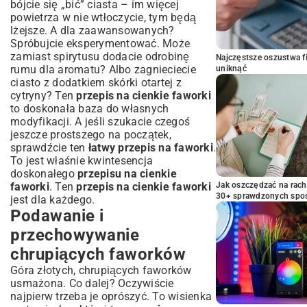
bójcie się „bić” ciasta – im więcej
powietrza w nie wtłoczycie, tym będą
lżejsze. A dla zaawansowanych?
Spróbujcie eksperymentować. Może
zamiast spirytusu dodacie odrobinę
Najczęstsze oszustwa f
rumu dla aromatu? Albo zagnieciecie
uniknąć
ciasto z dodatkiem skórki otartej z
cytryny? Ten
przepis na cienkie faworki
to doskonała baza do własnych
modyfikacji. A jeśli szukacie czegoś
jeszcze prostszego na początek,
sprawdźcie ten
łatwy przepis na faworki
.
To jest właśnie kwintesencja
doskonałego
przepisu na cienkie
faworki
. Ten
przepis na cienkie faworki
Jak oszczędzać na rac
30+ sprawdzonych sp
jest dla każdego.
Podawanie i
przechowywanie
chrupiących faworków
Góra złotych, chrupiących faworków
usmażona. Co dalej? Oczywiście
najpierw trzeba je oprószyć. To wisienka