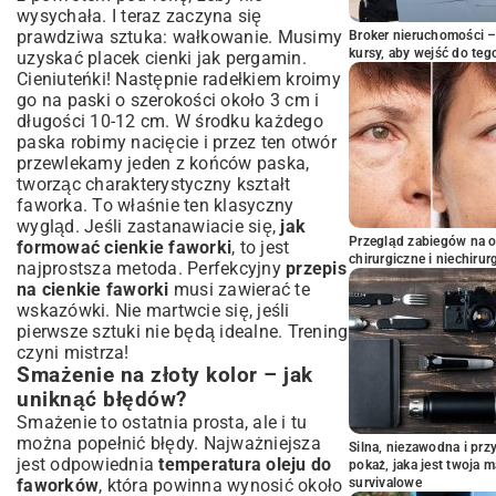
wysychała. I teraz zaczyna się
prawdziwa sztuka: wałkowanie. Musimy
Broker nieruchomości – 
kursy, aby wejść do teg
uzyskać placek cienki jak pergamin.
Cieniuteńki! Następnie radełkiem kroimy
go na paski o szerokości około 3 cm i
długości 10-12 cm. W środku każdego
paska robimy nacięcie i przez ten otwór
przewlekamy jeden z końców paska,
tworząc charakterystyczny kształt
faworka. To właśnie ten klasyczny
wygląd. Jeśli zastanawiacie się,
jak
Przegląd zabiegów na 
formować cienkie faworki
, to jest
chirurgiczne i niechirur
najprostsza metoda. Perfekcyjny
przepis
na cienkie faworki
musi zawierać te
wskazówki. Nie martwcie się, jeśli
pierwsze sztuki nie będą idealne. Trening
czyni mistrza!
Smażenie na złoty kolor – jak
uniknąć błędów?
Smażenie to ostatnia prosta, ale i tu
można popełnić błędy. Najważniejsza
Silna, niezawodna i pr
jest odpowiednia
temperatura oleju do
pokaż, jaka jest twoja 
faworków
, która powinna wynosić około
survivalowe