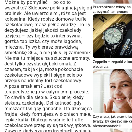
Można by pomyśleć – po co to
trufle
wszystko? Sklepowe półki uginają się od
Przerzedzone włosy na 
A teraz czas na szaleństwo, czyli
zatrzymać ten proces
pralinek. Ale uwierzcie mi, różnica jest
wariacje
kolosalna. Kiedy robisz domowe trufle
czekoladowe, masz pełną władzę. To Ty
Moje małe wpadki i jak ich unikać
decydujesz, jakiej jakości czekolady
Jak podarować komuś kawałek
użyjesz – czy będzie to intensywna,
czekoladowego szczęścia
gorzka tabliczka, czy może łagodna,
Odważcie się i eksperymentujcie!
mleczna. Ty wybierasz prawdziwą
śmietankę 36%, a nie jakiś jej zamiennik.
Nie ma tu miejsca na sztuczne aromaty.
Zeppelin – zegarki z l
Jest tylko czysty, głęboki smak. Z
elegancją
czasem, tak jak ja, może pokochacie
czekoladowe wypieki i sięgniecie po
przepis na
idealny tort czekoladowy
.
A poza smakiem? Jest coś
terapeutycznego w całym tym procesie.
To chwila dla siebie. Skupienie, kiedy
siekasz czekoladę. Delikatność, gdy
mieszasz lśniący ganache. I ta dziecięca
frajda, kiedy formujesz w dłoniach małe,
Czy wiesz, jak prawidł
lepkie kulki. Dlatego właśnie te trufle
twarzy, by cieszyć się 
czekoladowe przepisy są tak wyjątkowe.
niedoskonałości?
Zawsze kiedy szukam inspiracji, wpisuję