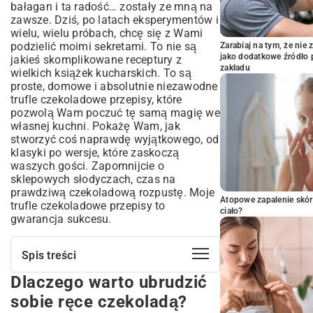
bałagan i ta radość… zostały ze mną na
zawsze. Dziś, po latach eksperymentów i
wielu, wielu próbach, chcę się z Wami
podzielić moimi sekretami. To nie są
Zarabiaj na tym, że ni
jako dodatkowe źródło 
jakieś skomplikowane receptury z
zakładu
wielkich książek kucharskich. To są
proste, domowe i absolutnie niezawodne
trufle czekoladowe przepisy, które
pozwolą Wam poczuć tę samą magię we
własnej kuchni. Pokażę Wam, jak
stworzyć coś naprawdę wyjątkowego, od
klasyki po wersje, które zaskoczą
waszych gości. Zapomnijcie o
sklepowych słodyczach, czas na
prawdziwą czekoladową rozpustę. Moje
Atopowe zapalenie skór
trufle czekoladowe przepisy to
ciało?
gwarancja sukcesu.
Spis treści
Dlaczego warto ubrudzić
Dlaczego warto ubrudzić sobie ręce
czekoladą?
sobie ręce czekoladą?
Mój niezawodny sposób na klasyczne