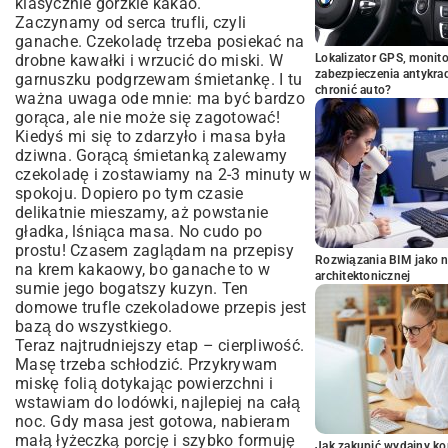
klasycznie gorzkie kakao.
Zaczynamy od serca trufli, czyli
ganache. Czekoladę trzeba posiekać na
drobne kawałki i wrzucić do miski. W
Lokalizator GPS, monito
zabezpieczenia antykra
garnuszku podgrzewam śmietankę. I tu
chronić auto?
ważna uwaga ode mnie: ma być bardzo
gorąca, ale nie może się zagotować!
Kiedyś mi się to zdarzyło i masa była
dziwna. Gorącą śmietanką zalewamy
czekoladę i zostawiamy na 2-3 minuty w
spokoju. Dopiero po tym czasie
delikatnie mieszamy, aż powstanie
gładka, lśniąca masa. No cudo po
prostu! Czasem zaglądam na przepisy
Rozwiązania BIM jako n
na
krem kakaowy
, bo ganache to w
architektonicznej
sumie jego bogatszy kuzyn. Ten
domowe trufle czekoladowe przepis jest
bazą do wszystkiego.
Teraz najtrudniejszy etap – cierpliwość.
Masę trzeba schłodzić. Przykrywam
miskę folią dotykając powierzchni i
wstawiam do lodówki, najlepiej na całą
noc. Gdy masa jest gotowa, nabieram
małą łyżeczką porcję i szybko formuję
Jak zakupić wydajny ko