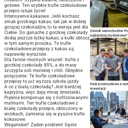
gotowe. Ten szybkie trufle czekoladowe
przepis ratuje życie!
Intensywnie kakaowe. Jeśli kochasz
smak gorzkiego kakao, tak jak w dobrej
gorącej czekoladzie
, to ta wersja jest dla
Cennik samochodów Por
Ciebie. Do ganache z gorzkiej czekolady
najbardziej budżetowe?
dodaj jeszcze łyżkę kakao, a kulki obtocz
w tym samym proszku. Te trufle
czekoladowe przepisy z kakao są
naprawdę wyraziste.
Dla fanów mocnych wrażeń: trufle z
gorzkiej czekolady 85%, a do masy
szczypta soli morskiej i chili. Obłędne
połączenie. Te trufle czekoladowe
przepisy to już wyższa szkoła jazdy.
Hale przemysłowe a wyt
A co z białą czekoladą? Jest bardziej
inwestycji
kapryśna, więc daję mniej śmietanki.
Pięknie komponuje się z liofilizowanymi
malinami. Ten trufle czekoladowe z
białej czekolady przepis, obtoczony w
wiórkach, zamienia się w pyszne trufle
kokosowe.
Wegańskie? Żaden problem! Gęste