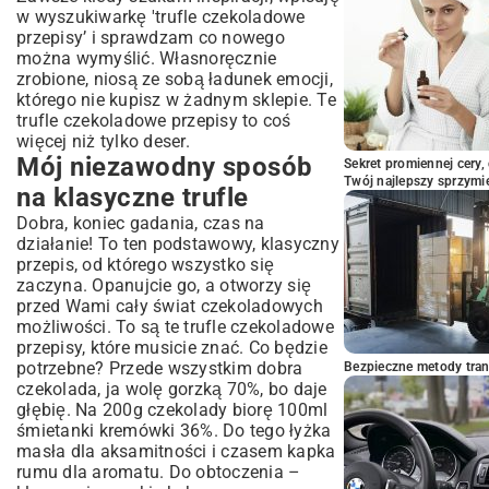
w wyszukiwarkę 'trufle czekoladowe
przepisy’ i sprawdzam co nowego
można wymyślić. Własnoręcznie
zrobione, niosą ze sobą ładunek emocji,
którego nie kupisz w żadnym sklepie. Te
trufle czekoladowe przepisy to coś
więcej niż tylko deser.
Mój niezawodny sposób
Sekret promiennej cery,
Twój najlepszy sprzymi
na klasyczne trufle
Dobra, koniec gadania, czas na
działanie! To ten podstawowy, klasyczny
przepis, od którego wszystko się
zaczyna. Opanujcie go, a otworzy się
przed Wami cały świat czekoladowych
możliwości. To są te trufle czekoladowe
przepisy, które musicie znać. Co będzie
potrzebne? Przede wszystkim dobra
Bezpieczne metody trans
czekolada, ja wolę gorzką 70%, bo daje
głębię. Na 200g czekolady biorę 100ml
śmietanki kremówki 36%. Do tego łyżka
masła dla aksamitności i czasem kapka
rumu dla aromatu. Do obtoczenia –