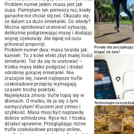
Problem numer jeden: masa jest jak
zupa. Pamiętam ten pierwszy raz, kiedy
ganache nie chciał stężeć. Okazało się,
że dałam za dużo śmietanki. Co wtedy?
Można spróbować uratować sytuację,
delikatnie podgrzewając masę i dodając
więcej czekolady. Ale lepiej od razu
pilnować proporcji.
Porady dla początkując
Problem numer dwa: masa twarda jak
biegać od zera?
kamień. To z kolei efekt zbyt małej ilości
śmietanki. Też da się to uratować –
trzeba masę lekko podgrzać i dodać
odrobinę gorącej śmietanki. Nie
zrażajcie się, nawet najlepsze trufle
czekoladowe przepisy wymagają
czasem trochę praktyki.
Największa zmora: trufle topią się w
dłoniach. O matko, ile ja się z tym
Technologie oszczędzan
namęczyłam! Kluczem jest zimno i
szybkość. Masa musi być naprawdę
dobrze schłodzona. Ręce też. I trzeba
działać sprawnie. Przeglądając różne
trufle czekoladowe przepisy online,