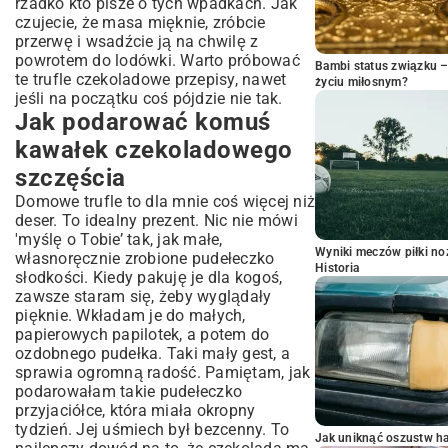
rzadko kto pisze o tych wpadkach. Jak
czujecie, że masa mięknie, zróbcie
przerwę i wsadźcie ją na chwilę z
powrotem do lodówki. Warto próbować
Bambi status związku 
te trufle czekoladowe przepisy, nawet
życiu miłosnym?
jeśli na początku coś pójdzie nie tak.
Jak podarować komuś
kawałek czekoladowego
szczęścia
Domowe trufle to dla mnie coś więcej niż
deser. To idealny prezent. Nic nie mówi
'myślę o Tobie’ tak, jak małe,
Wyniki meczów piłki noż
własnoręcznie zrobione pudełeczko
Historia
słodkości. Kiedy pakuję je dla kogoś,
zawsze staram się, żeby wyglądały
pięknie. Wkładam je do małych,
papierowych papilotek, a potem do
ozdobnego pudełka. Taki mały gest, a
sprawia ogromną radość. Pamiętam, jak
podarowałam takie pudełeczko
przyjaciółce, która miała okropny
tydzień. Jej uśmiech był bezcenny. To
Jak uniknąć oszustw h