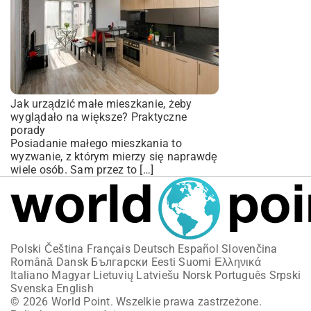
Jak urządzić małe mieszkanie, żeby
wyglądało na większe? Praktyczne
porady
Posiadanie małego mieszkania to
wyzwanie, z którym mierzy się naprawdę
wiele osób. Sam przez to […]
Polski
Čeština
Français
Deutsch
Español
Slovenčina
Română
Dansk
Български
Eesti
Suomi
Ελληνικά
Italiano
Magyar
Lietuvių
Latviešu
Norsk
Português
Srpski
Svenska
English
© 2026 World Point. Wszelkie prawa zastrzeżone.