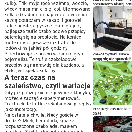
kulkę. Trik: myję ręce w zimnej wodzie,
stosunkowo niskiej cen
wtedy masa mniej się lepi. Uformowane
kulki odkładam na papier do pieczenia i
każdą obtaczam w kakao. I gotowe!
Takie proste, a pyszne. Pamiętajcie,
najlepsze trufle czekoladowe przepisy
opierają się na prostocie. Na koniec
trufle muszą jeszcze raz trafić do
lodówki na jakieś pół godziny.
Przechowuję je potem w zamkniętym
Zlewozmywaki Blanco – 
pojemniku. Te trufle czekoladowe
mogą się nie sprawdzić
przepisy są naprawdę dla każdego, a
efekt jest spektakularny.
A teraz czas na
szaleństwo, czyli wariacje
Gdy już poczujecie się pewnie z klasyką,
możecie zacząć eksperymentować.
Traktujcie te trufle czekoladowe przepisy
jako inspirację.
Produkcja elektroniki – 
2026
Na ostatnią chwilę, kiedy goście w
drodze? Mielę herbatniki, łączę z
rozpuszczoną czekoladą, masłem i
mlekiem. Szybkie kulanie, obtoczenie i