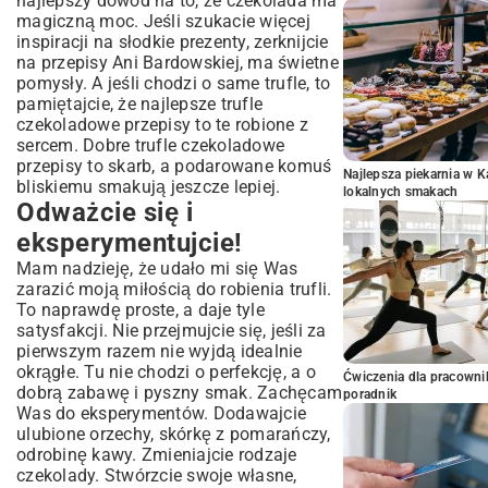
najlepszy dowód na to, że czekolada ma
magiczną moc. Jeśli szukacie więcej
inspiracji na słodkie prezenty, zerknijcie
na
przepisy Ani Bardowskiej
, ma świetne
pomysły. A jeśli chodzi o same trufle, to
pamiętajcie, że najlepsze trufle
czekoladowe przepisy to te robione z
sercem. Dobre trufle czekoladowe
przepisy to skarb, a podarowane komuś
Najlepsza piekarnia w 
bliskiemu smakują jeszcze lepiej.
lokalnych smakach
Odważcie się i
eksperymentujcie!
Mam nadzieję, że udało mi się Was
zarazić moją miłością do robienia trufli.
To naprawdę proste, a daje tyle
satysfakcji. Nie przejmujcie się, jeśli za
pierwszym razem nie wyjdą idealnie
okrągłe. Tu nie chodzi o perfekcję, a o
Ćwiczenia dla pracown
dobrą zabawę i pyszny smak. Zachęcam
poradnik
Was do eksperymentów. Dodawajcie
ulubione orzechy, skórkę z pomarańczy,
odrobinę kawy. Zmieniajcie rodzaje
czekolady. Stwórzcie swoje własne,