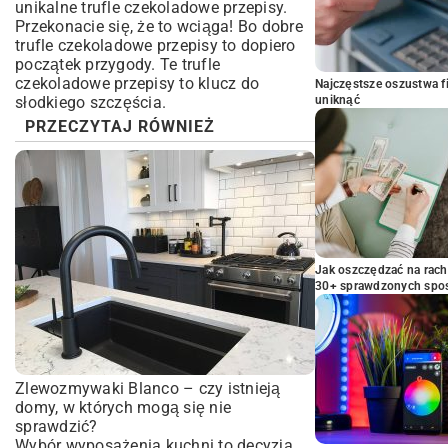
unikalne trufle czekoladowe przepisy.
Przekonacie się, że to wciąga! Bo dobre
trufle czekoladowe przepisy to dopiero
początek przygody. Te trufle
czekoladowe przepisy to klucz do
Najczęstsze oszustwa f
słodkiego szczęścia.
uniknąć
PRZECZYTAJ RÓWNIEŻ
Jak oszczędzać na rac
30+ sprawdzonych sp
Zlewozmywaki Blanco – czy istnieją
domy, w których mogą się nie
sprawdzić?
Wybór wyposażenia kuchni to decyzja,