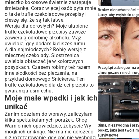
mleczko kokosowe świetnie zastępuje
śmietankę. Coraz więcej osób pyta mnie
Broker nieruchomości – 
o takie trufle czekoladowe przepisy i
kursy, aby wejść do teg
cieszę się, że są tak łatwe.
Wersja dla dorosłych? Moje ulubione
trufle czekoladowe przepisy zawsze
zawierają odrobinę alkoholu. Mąż
uwielbia, gdy dodam kieliszek rumu.
A dla najmłodszych? Robię wersję z
mlecznej czekolady. Siostrzenica
uwielbia obtaczać je w kolorowych
posypkach. Czasem robimy też razem
Przegląd zabiegów na 
inne słodkości bez pieczenia, na
chirurgiczne i niechirur
przykład
domowego Snickersa
. Ten
trufle czekoladowe dla dzieci przepis to
gwarancja uśmiechu.
Moje małe wpadki i jak ich
unikać
Zanim doszłam do wprawy, zaliczyłam
kilka spektakularnych porażek. Chcę
Wam o nich opowiedzieć, żebyście Wy
Silna, niezawodna i pr
pokaż, jaka jest twoja 
mogli ich uniknąć. Nie ma nic gorszego
survivalowe
niż rozczarowanie, gdy coś nie wychodzi.