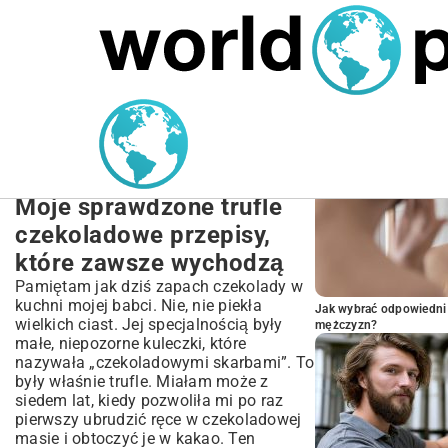
MARIUSZ ŁAMAGA
27.09.2025
NIERUCHOMOŚCI
POPULARNE A
Trufle Czekoladowe
Przepisy: Jak Zrobić
Idealne Trufle w Domu?
Moje sprawdzone trufle
czekoladowe przepisy,
które zawsze wychodzą
Pamiętam jak dziś zapach czekolady w
kuchni mojej babci. Nie, nie piekła
Jak wybrać odpowiedni 
wielkich ciast. Jej specjalnością były
mężczyzn?
małe, niepozorne kuleczki, które
nazywała „czekoladowymi skarbami”. To
były właśnie trufle. Miałam może z
siedem lat, kiedy pozwoliła mi po raz
pierwszy ubrudzić ręce w czekoladowej
masie i obtoczyć je w kakao. Ten