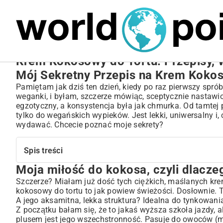
MARIUSZ ŁAMAGA
27.09.2025
NIERUCHOMOŚCI
Krem Kokosowy do Tortu: Przepisy, W
Mój Sekretny Przepis na Krem Koko
Pamiętam jak dziś ten dzień, kiedy po raz pierwszy spr
weganki, i byłam, szczerze mówiąc, sceptycznie nastawi
egzotyczny, a konsystencja była jak chmurka. Od tamtej 
tylko do wegańskich wypieków. Jest lekki, uniwersalny i, 
wydawać. Chcecie poznać moje sekrety?
Spis treści
Moja miłość do kokosa, czyli dlacze
Moja miłość do kokosa, czyli dlaczego ten krem odmieni
Podstawy, bez których ani rusz: Prosty przepis na krem 
Szczerze? Miałam już dość tych ciężkich, maślanych krem
kokosowy do tortu to jak powiew świeżości. Dosłownie. 
Gdy klasyka to za mało – moje ulubione wariacje
A jego aksamitna, lekka struktura? Idealna do tynkowania
Zostań mistrzem dekoracji! Jak pracować z kremem ko
Z początku bałam się, że to jakaś wyższa szkoła jazdy, a
Ratunku, nie wyszło! Czyli co robić, gdy w kuchni idzie p
plusem jest jego wszechstronność. Pasuje do owoców (m