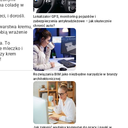
na coladę w
, i dorośli.
Lokalizator GPS, monitoring pojazdów i
zabezpieczenia antykradzieżowe – jak skutecznie
chronić auto?
 warstwa kremu,
obią wrażenie
a. To
e mleczko i
szy krem
!
Rozwiązania BIM jako niezbędne narzędzie w branży
architektonicznej
Jak zakupić wydajny komputer do pracy i nauki w