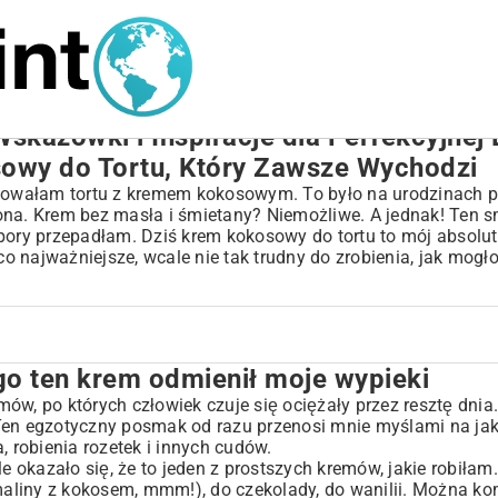
skazówki i Inspiracje dla Perfekcyjnej 
sowy do Tortu, Który Zawsze Wychodzi
óbowałam tortu z kremem kokosowym. To było na urodzinach pr
ona. Krem bez masła i śmietany? Niemożliwe. A jednak! Ten s
pory przepadłam. Dziś krem kokosowy do tortu to mój absolut
co najważniejsze, wcale nie tak trudny do zrobienia, jak mogł
go ten krem odmienił moje wypieki
ł moje wypieki
kokosowy do tortu
ów, po których człowiek czuje się ociężały przez resztę dnia
Ten egzotyczny posmak od razu przenosi mnie myślami na jak
, robienia rozetek i innych cudów.
kosowym
le okazało się, że to jeden z prostszych kremów, jakie robiła
od górkę
aliny z kokosem, mmm!), do czekolady, do wanilii. Można k