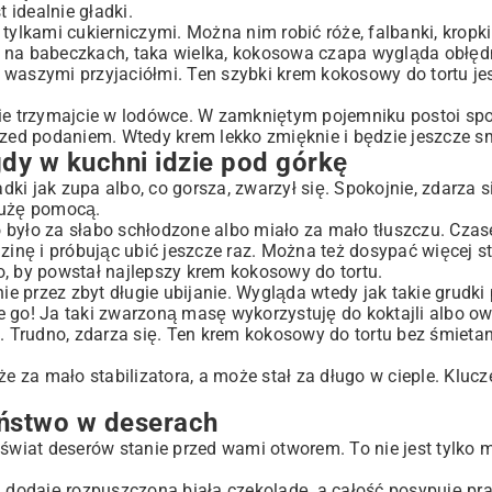
idealnie gładki.
tylkami cukierniczymi. Można nim robić róże, falbanki, kropki
e na
babeczkach
, taka wielka, kokosowa czapa wygląda obłędn
dą waszymi przyjaciółmi. Ten szybki krem kokosowy do tortu je
 trzymajcie w lodówce. W zamkniętym pojemniku postoi spok
rzed podaniem. Wtedy krem lekko zmięknie i będzie jeszcze s
 gdy w kuchni idzie pod górkę
adki jak zupa albo, co gorsza, zwarzył się. Spokojnie, zdarza 
łużę pomocą.
 było za słabo schłodzone albo miało za mało tłuszczu. Czas
nę i próbując ubić jeszcze raz. Można też dosypać więcej sta
go, by powstał najlepszy krem kokosowy do tortu.
nie przez zbyt długie ubijanie. Wygląda wtedy jak takie grudki
cie go! Ja taki zwarzoną masę wykorzystuję do koktajli albo ow
u. Trudno, zdarza się. Ten krem kokosowy do tortu bez śmiet
że za mało stabilizatora, a może stał za długo w cieple. Klu
eństwo w deserach
 świat deserów stanie przed wami otworem. To nie jest tylko 
mu dodaję rozpuszczoną białą czekoladę, a całość posypuję p