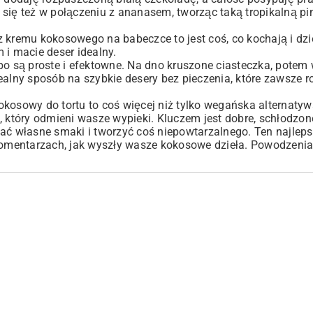
 się też w połączeniu z ananasem, tworząc taką tropikalną pi
kremu kokosowego na babeczce to jest coś, co kochają i dzieci
i macie deser idealny.
bo są proste i efektowne. Na dno kruszone ciasteczka, potem
ealny sposób na szybkie
desery bez pieczenia
, które zawsze r
kosowy do tortu to coś więcej niż tylko wegańska alternatyw
, który odmieni wasze wypieki. Kluczem jest dobre, schłodzon
wać własne smaki i tworzyć coś niepowtarzalnego. Ten najlep
 komentarzach, jak wyszły wasze kokosowe dzieła. Powodzenia