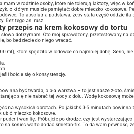
a mam w rodzinie osoby, które nie tolerują laktozy, więc w k
aczyk, o którym musicie pamiętać: dobre mleczko kokosowe. Peł
odówce. To absolutna podstawa, żeby stała część oddzieliła 
y. Bez tego ani rusz.
sty przepis na krem kokosowy do tortu
 i słowa dotrzymam. Oto mój sprawdzony, przetestowany na d
ie, bo będziecie do niego wracać.
 ml), które spędziło w lodówce co najmniej dobę. Serio, nie 
ia.
atu.
jeśli boicie się o konsystencję.
powinna być twarda, biała warstwa – to jest nasze złoto, śmi
 starając się nie nabrać tej wody z dołu. Wodę kokosową może
 część na wysokich obrotach. Po jakichś 3-5 minutach powinna 
jak ubić mleczko kokosowe.
 puder i wanilię. Próbujcie po drodze, czy jest wystarczająco 
o, to na koniec warto dodać śmietan-fix. To da wam pewność, 