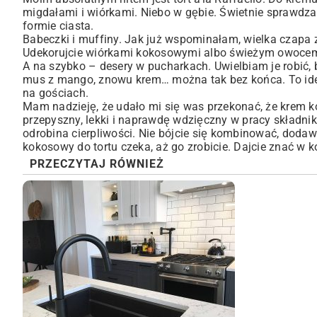
migdałami i wiórkami. Niebo w gębie. Świetnie sprawdza
formie ciasta.
Babeczki i muffiny. Jak już wspominałam, wielka czapa z 
Udekorujcie wiórkami kokosowymi albo świeżym owocem 
A na szybko – desery w pucharkach. Uwielbiam je robić, 
mus z mango, znowu krem… można tak bez końca. To id
na gościach.
Mam nadzieję, że udało mi się was przekonać, że krem ko
przepyszny, lekki i naprawdę wdzięczny w pracy składnik
odrobina cierpliwości. Nie bójcie się kombinować, doda
kokosowy do tortu czeka, aż go zrobicie. Dajcie znać w
PRZECZYTAJ RÓWNIEŻ