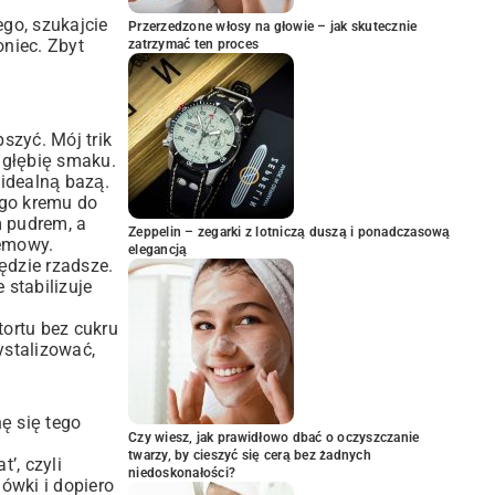
go, szukajcie
Przerzedzone włosy na głowie – jak skutecznie
oniec. Zbyt
zatrzymać ten proces
szyć. Mój trik
 głębię smaku.
 idealną bazą.
ego kremu do
m pudrem, a
Zeppelin – zegarki z lotniczą duszą i ponadczasową
remowy.
elegancją
ędzie rzadsze.
 stabilizuje
tortu bez cukru
ystalizować,
ę się tego
Czy wiesz, jak prawidłowo dbać o oczyszczanie
twarzy, by cieszyć się cerą bez żadnych
’, czyli
niedoskonałości?
ówki i dopiero