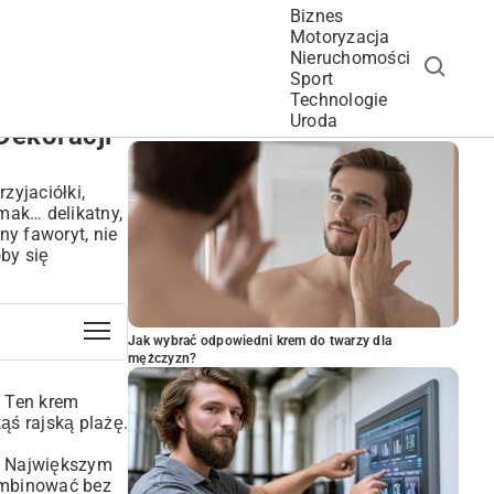
Biznes
Motoryzacja
Nieruchomości
Sport
Technologie
POPULARNE ARTYKUŁY
Uroda
Dekoracji
zyjaciółki,
mak… delikatny,
ny faworyt, nie
oby się
Jak wybrać odpowiedni krem do twarzy dla
mężczyzn?
. Ten krem
ąś rajską plażę.
m. Największym
ombinować bez