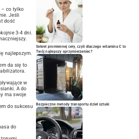
 – co tylko
ie. Jeśli
st dość
ojnie 3-4 dni.
maczniejszy.
Sekret promiennej cery, czyli dlaczego witamina C to
Twój najlepszy sprzymierzeniec?
się najlepszym.
em da się to
bilizatora.
 pływające w
sianki. A do
any ma swoje
Bezpieczne metody transportu dzieł sztuki
czem do sukcesu
masa do
rażonymi