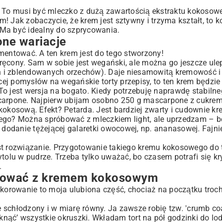
. To musi być mleczko z dużą zawartością ekstraktu kokosowe
em! Jak zobaczycie, że krem jest sztywny i trzyma kształt, to k
 Ma być idealny do szprycowania.
one wariacje
mentować. A ten krem jest do tego stworzony!
ęcony. Sam w sobie jest wegański, ale można go jeszcze ulep
h i zblendowanych orzechów). Daje niesamowitą kremowość i
ęcej pomysłów na
wegańskie torty przepisy
, to ten krem będzie
To jest wersja na bogato. Kiedy potrzebuję naprawdę stabiln
scarpone. Najpierw ubijam osobno 250 g mascarpone z cukre
kokosową. Efekt? Petarda. Jest bardziej zwarty i cudownie k
jącego? Można spróbować z mleczkiem light, ale uprzedzam – b
 dodanie tężejącej galaretki owocowej, np. ananasowej. Fajnie
jest rozwiązanie. Przygotowanie takiego kremu kokosowego do 
tolu w pudrze. Trzeba tylko uważać, bo czasem potrafi się kr
.
racować z kremem kokosowym
orowanie to moja ulubiona część, chociaż na początku troch
e schłodzony i w miarę równy. Ja zawsze robię tzw. 'crumb coat
ąć’ wszystkie okruszki. Wkładam tort na pół godzinki do lod