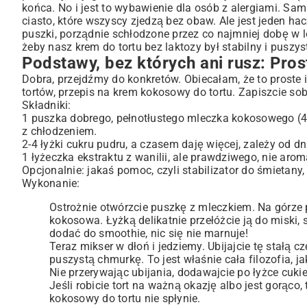
końca. No i jest to wybawienie dla osób z alergiami. Sam
Nie tylko do tortów. Kokosowe szaleństwo w deserach
ciasto, które wszyscy zjedzą bez obaw. Ale jest jeden h
puszki, porządnie schłodzone przez co najmniej dobę w l
żeby nasz krem do tortu bez laktozy był stabilny i puszyst
Podstawy, bez których ani rusz: Pro
Dobra, przejdźmy do konkretów. Obiecałam, że to proste
tortów, przepis na krem kokosowy do tortu. Zapiszcie sob
Składniki:
1 puszka dobrego, pełnotłustego mleczka kokosowego (400
z chłodzeniem.
2-4 łyżki cukru pudru, a czasem daję więcej, zależy od dn
1 łyżeczka ekstraktu z wanilii, ale prawdziwego, nie arom
Opcjonalnie: jakaś pomoc, czyli stabilizator do śmietany, 
Wykonanie:
Ostrożnie otwórzcie puszkę z mleczkiem. Na górze 
kokosowa. Łyżką delikatnie przełóżcie ją do miski,
dodać do smoothie, nic się nie marnuje!
Teraz mikser w dłoń i jedziemy. Ubijajcie tę stałą
puszystą chmurkę. To jest właśnie cała filozofia, 
Nie przerywając ubijania, dodawajcie po łyżce cukier
Jeśli robicie tort na ważną okazję albo jest gorąc
kokosowy do tortu nie spłynie.