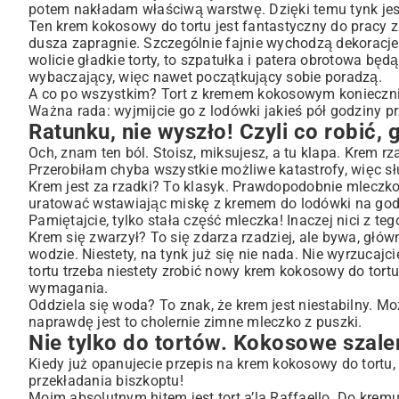
potem nakładam właściwą warstwę. Dzięki temu tynk jest 
Ten krem kokosowy do tortu jest fantastyczny do pracy z 
dusza zapragnie. Szczególnie fajnie wychodzą dekoracj
wolicie gładkie torty, to szpatułka i patera obrotowa bę
wybaczający, więc nawet początkujący sobie poradzą.
A co po wszystkim? Tort z kremem kokosowym koniecznie
Ważna rada: wyjmijcie go z lodówki jakieś pół godziny p
Ratunku, nie wyszło! Czyli co robić,
Och, znam ten ból. Stoisz, miksujesz, a tu klapa. Krem rz
Przerobiłam chyba wszystkie możliwe katastrofy, więc s
Krem jest za rzadki? To klasyk. Prawdopodobnie mleczko
uratować wstawiając miskę z kremem do lodówki na godzi
Pamiętajcie, tylko stała część mleczka! Inaczej nici z te
Krem się zwarzył? To się zdarza rzadziej, ale bywa, głów
wodzie. Niestety, na tynk już się nie nada. Nie wyrzucaj
tortu trzeba niestety zrobić nowy krem kokosowy do tort
wymagania.
Oddziela się woda? To znak, że krem jest niestabilny. Mo
naprawdę jest to cholernie zimne mleczko z puszki.
Nie tylko do tortów. Kokosowe szal
Kiedy już opanujecie przepis na krem kokosowy do tortu,
przekładania biszkoptu!
Moim absolutnym hitem jest tort a’la Raffaello. Do kre