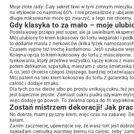
Moje złote rady: Cały sekret tkwi w tym zimnym mleczku
na etykiecie co najmniej 60%. I nie przesadźcie z ubijani
długie miksowanie może go zwarzyć, a tego nie chcemy.
Gdy klasyka to za mało – moje ulubi
Podstawowy przepis jest super, ale ja uwielbiam ekspery
Mój ulubiony to krem kokosowy do tortu wegański i podkr
to dodanie masła z nerkowców (kilka łyżek namoczonyc
Czasem sypnę też trochę kardamonu. Jeśli szukacie wi
Kolejna opcja to krem kokosowy do tortu z mascarpone. 
tynkowania, który przetrwa wszystko, łączę kokos z ma
potem delikatnie, szpatułką, mieszam z ubitą śmietanką 
A co, jeśli chcecie czegoś lżejszego, bardziej orzeźwia
Mój patent na taki krem kokosowy do tortu z galaretką to
całość i dodaje smaku.
Dla tych co na diecie albo po prostu unikają cukru, też 
jest bajecznie proste. Zamiast cukru pudru używam erytry
więc dodaję go powoli. To świetna opcja do fit wypieków
Zostań mistrzem dekoracji! Jak p
No dobrze, mamy pyszny krem, więc czas na zabawę. Dek
bałam.
Zanim zaczniecie, upewnijcie się, że wasz tort jest dobrz
nakładam cieniutką warstwę kremu na całość, żeby 'zamkn