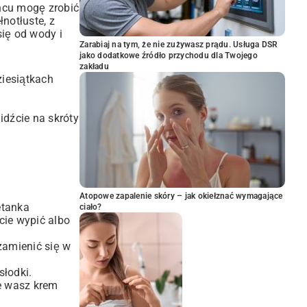
ońcu mogę zrobić
notłuste, z
się od wody i
Zarabiaj na tym, że nie zużywasz prądu. Usługa DSR
jako dodatkowe źródło przychodu dla Twojego
zakładu
ziesiątkach
idźcie na skróty
Atopowe zapalenie skóry – jak okiełznać wymagające
etanka
ciało?
cie wypić albo
zamienić się w
słodki.
że wasz krem