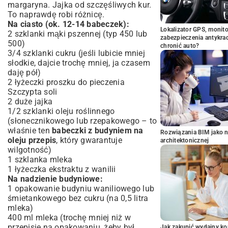
margaryna. Jajka od szczęśliwych kur.
To naprawdę robi różnicę.
Na ciasto (ok. 12-14 babeczek):
Lokalizator GPS, monito
2 szklanki mąki pszennej (typ 450 lub
zabezpieczenia antykra
500)
chronić auto?
3/4 szklanki cukru (jeśli lubicie mniej
słodkie, dajcie trochę mniej, ja czasem
daję pół)
2 łyżeczki proszku do pieczenia
Szczypta soli
2 duże jajka
1/2 szklanki oleju roślinnego
(słonecznikowego lub rzepakowego – to
właśnie ten
babeczki z budyniem na
Rozwiązania BIM jako n
oleju przepis
, który gwarantuje
architektonicznej
wilgotność)
1 szklanka mleka
1 łyżeczka ekstraktu z wanilii
Na nadzienie budyniowe:
1 opakowanie budyniu waniliowego lub
śmietankowego bez cukru (na 0,5 litra
mleka)
400 ml mleka (trochę mniej niż w
przepisie na opakowaniu, żeby był
Jak zakupić wydajny ko