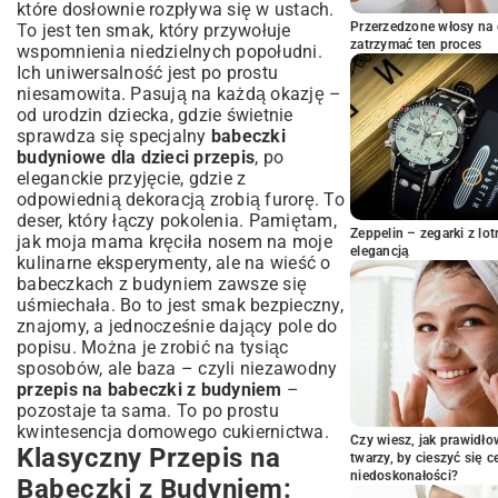
które dosłownie rozpływa się w ustach.
Montaż i Pieczenie – Ostatnie Szlify Przed
Przerzedzone włosy na 
To jest ten smak, który przywołuje
Degustacją
zatrzymać ten proces
wspomnienia niedzielnych popołudni.
Pomysły na Wariacje – Odkryj Nowe
Ich uniwersalność jest po prostu
Smaki Babeczek Budyniowych
niesamowita. Pasują na każdą okazję –
Babeczki z Budyniem Czekoladowym –
od urodzin dziecka, gdzie świetnie
Podwójna Przyjemność
sprawdza się specjalny
babeczki
budyniowe dla dzieci przepis
, po
Egzotyczne Owocowe Akcenty w
Babeczkach
eleganckie przyjęcie, gdzie z
odpowiednią dekoracją zrobią furorę. To
Wersje Bezglutenowe i Wegańskie –
deser, który łączy pokolenia. Pamiętam,
Babeczki dla Każdego
Zeppelin – zegarki z l
jak moja mama kręciła nosem na moje
Sztuka Dekoracji Babeczek – Proste
elegancją
kulinarne eksperymenty, ale na wieść o
Sposoby na Efekt Wow
babeczkach z budyniem zawsze się
Kremy i Polewy – Jakie Wybrać do
uśmiechała. Bo to jest smak bezpieczny,
Babeczek z Budyniem?
znajomy, a jednocześnie dający pole do
Kreatywne Dodatki – Owoce, Posypki i Nie
popisu. Można je zrobić na tysiąc
Tylko
sposobów, ale baza – czyli niezawodny
Często Zadawane Pytania – Rozwiąż
przepis na babeczki z budyniem
–
Problemy z Pieczeniem
pozostaje ta sama. To po prostu
kwintesencja domowego cukiernictwa.
Dlaczego babeczki z budyniem opadają po
Czy wiesz, jak prawidł
Klasyczny Przepis na
upieczeniu?
twarzy, by cieszyć się 
Jak długo przechowywać babeczki i jak
niedoskonałości?
Babeczki z Budyniem:
zachować ich świeżość?