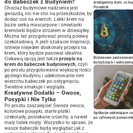
do Babeczek z Budyniem?
Inteligentny dom: co k
Chociaż budyniowe nadzienie jest
Poradnik
gwiazdą, nic nie stoi na przeszkodzie, by
dodać coś na wierzch. Lekki krem na
bazie serka mascarpone i śmietanki
kremówki będzie strzałem w dziesiątkę.
Można też przygotować prostą polewę
czekoladową. A jeśli szukacie inspiracji,
istnieje niejeden doskonały
przepis na
krem
, który będzie pasował idealnie.
Biznesowe zastosowani
Ciekawą opcją jest także
przepis na
korzyściach i wdrożeni
krem do babeczek budyniowych
, czyli
po prostu przygotowanie większej ilości
gęstego budyniu i udekorowanie nim
wierzchu babeczek po ostygnięciu.
Świetnie smakuje i wygląda.
Kreatywne Dodatki – Owoce,
Posypki i Nie Tylko
Po prostu zaszalejcie! Świeże owoce,
kolorowe posypki, starte płatki
Aplikacje ułatwiające c
czekolady, posiekane orzechy, a nawet
po cyfrowych pomocni
mały listek mięty. Wszystko to sprawi, że
wasze babeczki będą wyglądać jak z