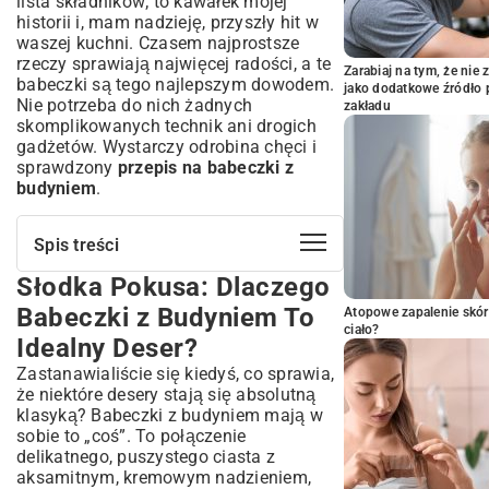
lista składników; to kawałek mojej
historii i, mam nadzieję, przyszły hit w
waszej kuchni. Czasem najprostsze
rzeczy sprawiają najwięcej radości, a te
Zarabiaj na tym, że ni
babeczki są tego najlepszym dowodem.
jako dodatkowe źródło 
Nie potrzeba do nich żadnych
zakładu
skomplikowanych technik ani drogich
gadżetów. Wystarczy odrobina chęci i
sprawdzony
przepis na babeczki z
budyniem
.
Spis treści
Słodka Pokusa: Dlaczego
Słodka Pokusa: Dlaczego Babeczki z
Budyniem To Idealny Deser?
Babeczki z Budyniem To
Atopowe zapalenie skór
Klasyczny Przepis na Babeczki z
ciało?
Idealny Deser?
Budyniem: Krok po Kroku do Perfekcji
Zastanawialiście się kiedyś, co sprawia,
Niezbędne Składniki – Co Musisz Mieć w
że niektóre desery stają się absolutną
Kuchni?
klasyką? Babeczki z budyniem mają w
Przygotowanie Idealnego Ciasta – Sekrety
sobie to „coś”. To połączenie
Puszystości
delikatnego, puszystego ciasta z
Budyniowe Nadzienie – Jak Uzyskać
aksamitnym, kremowym nadzieniem,
Kremową Konsystencję?