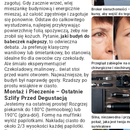
zagotuj. Gdy zacznie wrzeć, wlej
mieszankę budyniową i energicznie
Broker nieruchomości – 
mieszaj, aż całość zgęstnieje i zagotuje
kursy, aby wejść do teg
się ponownie. Odstaw do całkowitego
wystudzenia, najlepiej przykrywając
powierzchnię folią spożywczą, żeby nie
zrobił się kożuch. Pytanie,
jaki budyń do
babeczek najlepszy
, to odwieczna
debata. Ja preferuję klasyczny
waniliowy lub śmietankowy, bo stanowią
idealne tło dla owoców czy czekolady.
Ale śmiało eksperymentujcie!
Przegląd zabiegów na 
chirurgiczne i niechirur
Czekoladowy, malinowy… świat stoi
przed wami otworem. Najważniejsze, by
budyń był naprawdę gęsty. Rzadszy po
prostu wsiąknie w ciasto.
Montaż i Pieczenie – Ostatnie
Szlify Przed Degustacją
Jesteśmy na ostatniej prostej! Rozgrzej
piekarnik do 180°C (termoobieg) lub
190°C (góra-dół). Formę na muffinki
Silna, niezawodna i pr
wyłóż papilotkami. Nakładaj ciasto do
pokaż, jaka jest twoja 
około 2/3 wysokości każdej papilotki.
survivalowe