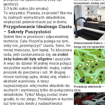
stosunkowo niskiej cen
gęstszy)
2-3 łyżki cukru (do smaku)
To wszystko. Prawda, że proste? Nie ma
tu żadnych wymyślnych składników,
większość pewnie macie już w domu.
Przygotowanie Idealnego Ciasta
– Sekrety Puszystości
Sekret tkwi w prostocie i odpowiedniej
technice. Cała filozofia polega na tym,
Zlewozmywaki Blanco – 
żeby nie „przemęczyć” ciasta. Serio. Im
mogą się nie sprawdzić
mniej mieszasz, tym lepiej. To kluczowa
rada, jeśli zastanawiasz się,
co zrobić
żeby babeczki były wilgotne
i puszyste.
A więc do dzieła! W jednej misce połącz
wszystkie suche składniki: mąkę, cukier,
proszek do pieczenia i sól. W drugiej
misce roztrzep jajka, dodaj olej, mleko i
ekstrakt waniliowy. A teraz
najważniejsze: wlej mokre składniki do
Produkcja elektroniki – 
suchych i wymieszaj tylko do połączenia
2026
składników. Tylko! Mogą zostać małe
grudki, to nic złego. Przeklęłam w kuchni
już tyle razy, kiedy z nadgorliwości