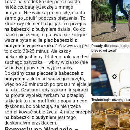
Teraz na środek każdej porcji ciasta
nałóż czubatą łyżeczkę zimnego
budyniu. Nie wciskaj go na siłę, ciasto
samo go „otuli” podczas pieczenia. To
kluczowy element tego, jak ten
przepis
na babeczki z budyniem
działa. Co do
czasu pieczenia, tu pojawia się kolejne
ważne pytanie:
ile piec babeczki z
budyniem w piekarniku
? Zazwyczaj jest
Porady dla początkując
to około 20-25 minut. Ale każdy
biegać od zera?
piekarnik jest inny. Dlatego polecam test
suchego patyczka – wbity w ciasto (nie
w budyń!) powinien wyjść suchy.
Dokładny
czas pieczenia babeczek z
budyniem
zależy od waszego sprzętu,
więc po 20 minutach po prostu miejcie je
na oku. Czasami, gdy szukam inspiracji
na proste wypieki, zerkam na przepisy
Technologie oszczędzan
takie jak ten na
muffinki z popularnego
dyskontu
, bo pokazują, że nie trzeba
komplikować sobie życia. A nasz
przepis
na babeczki z budyniem
jest tego
doskonałym przykładem.
Pomysły na Wariacje –