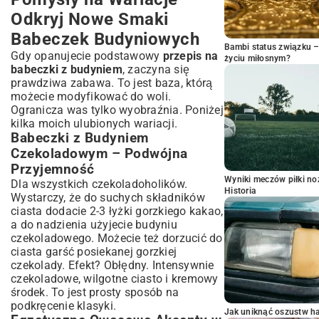
Odkryj Nowe Smaki
Babeczek Budyniowych
Bambi status związku 
Gdy opanujecie podstawowy
przepis na
życiu miłosnym?
babeczki z budyniem
, zaczyna się
prawdziwa zabawa. To jest baza, którą
możecie modyfikować do woli.
Ogranicza was tylko wyobraźnia. Poniżej
kilka moich ulubionych wariacji.
Babeczki z Budyniem
Czekoladowym – Podwójna
Przyjemność
Wyniki meczów piłki noż
Dla wszystkich czekoladoholików.
Historia
Wystarczy, że do suchych składników
ciasta dodacie 2-3 łyżki gorzkiego kakao,
a do nadzienia użyjecie budyniu
czekoladowego. Możecie też dorzucić do
ciasta garść posiekanej gorzkiej
czekolady. Efekt? Obłędny. Intensywnie
czekoladowe, wilgotne ciasto i kremowy
środek. To jest prosty sposób na
podkręcenie klasyki.
Jak uniknąć oszustw h