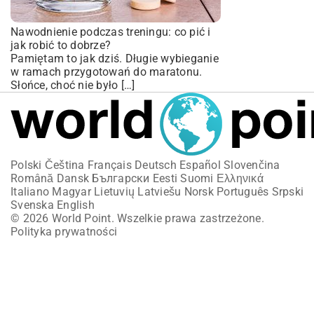
Nawodnienie podczas treningu: co pić i
jak robić to dobrze?
Pamiętam to jak dziś. Długie wybieganie
w ramach przygotowań do maratonu.
Słońce, choć nie było […]
Polski
Čeština
Français
Deutsch
Español
Slovenčina
Română
Dansk
Български
Eesti
Suomi
Ελληνικά
Italiano
Magyar
Lietuvių
Latviešu
Norsk
Português
Srpski
Svenska
English
© 2026 World Point. Wszelkie prawa zastrzeżone.
Polityka prywatności