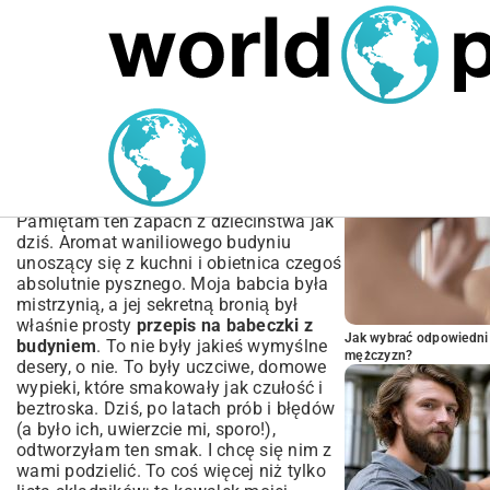
MARIUSZ ŁAMAGA
05.10.2025
SPORT
POPULARNE A
Przepis na babeczki z
budyniem – Prosty i
Sprawdzony
Pamiętam ten zapach z dzieciństwa jak
dziś. Aromat waniliowego budyniu
unoszący się z kuchni i obietnica czegoś
absolutnie pysznego. Moja babcia była
mistrzynią, a jej sekretną bronią był
właśnie prosty
przepis na babeczki z
Jak wybrać odpowiedni 
budyniem
. To nie były jakieś wymyślne
mężczyzn?
desery, o nie. To były uczciwe, domowe
wypieki, które smakowały jak czułość i
beztroska. Dziś, po latach prób i błędów
(a było ich, uwierzcie mi, sporo!),
odtworzyłam ten smak. I chcę się nim z
wami podzielić. To coś więcej niż tylko