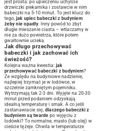
jest prosta: po upieczeniu uchylcie
drzwiczki piekarnika i zostawcie w nim
babeczki na 5-10 minut. To jest klucz do
tego,
jak upiec babeczki z budyniem
żeby nie opadły
. Inny powód to zbyt
długie mieszanie ciasta – wtłaczamy w
nie za dużo powietrza, które potem
gwałtownie ucieka.
Jak długo przechowywać
babeczki i jak zachować ich
świeżość?
Kolejna ważna kwestia:
jak
przechowywać babeczki z budyniem
?
Ze względu na budyniowe nadzienie,
najlepiej trzymać je w lodówce, w
szczelnie zamkniętym pojemniku.
Wytrzymają tak 2-3 dni. Wyjęte na 20-30
minut przed podaniem odzyskają
idealną temperaturę i smak. A co jeśli
zastanawiacie się,
dlaczego babeczki z
budyniem są twarde
po wyjęciu z
lodówki? To normalne, masło (lub olej) w
cieście tężeje. Chwila w temperaturze