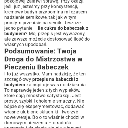
pokojowej załatwi sprawę. Przy okazji,
jeśli już jesteśmy przy konsystencji,
kremowy budyń przypomina mi czasem
nadzienie sernikowe, tak jak w tym
prostym przepisie na sernik
. Jeszcze
jedno pytanie –
ile cukru do babeczek z
budyniem
? Mój przepis jest wyważony,
ale zawsze możecie dostosować ilość do
własnych upodobań.
Podsumowanie: Twoja
Droga do Mistrzostwa w
Pieczeniu Babeczek
I to już wszystko. Mam nadzieję, że ten
szczegółowy
przepis na babeczki z
budyniem
zainspiruje was do działania.
To naprawdę jeden z tych wypieków,
które dają mnóstwo satysfakcji. Jest
prosty, szybki i cholernie smaczny. Nie
bójcie się eksperymentować, dodawać
własne ulubione składniki i tworzyć
nowe wersje. Bo o to właśnie chodzi w
domowym pieczeniu – o radość