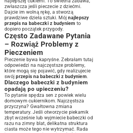
najlepszej cukierni. To świetna zabawa,
zwłaszcza jeśli pieczecie z dziećmi.
Dajcie im wolną rękę, a stworzą
prawdziwe dzieła sztuki. Mój
najlepszy
przepis na babeczki z budyniem
to
dopiero początek przygody.
Często Zadawane Pytania
– Rozwiąż Problemy z
Pieczeniem
Pieczenie bywa kapryśne. Zebrałam tutaj
odpowiedzi na najczęstsze problemy,
które mogą się pojawić, gdy realizujecie
swój
przepis na babeczki z budyniem
.
Dlaczego babeczki z budyniem
opadają po upieczeniu?
To pytanie spędza sen z powiek wielu
domowym cukiernikom. Najczęstsza
przyczyna? Gwałtowna zmiana
temperatury. Jeśli otworzycie piekarnik
zbyt wcześnie lub wyjmiecie babeczki od
razu na zimny blat, delikatna struktura
ciasta może tego nie wytrzymać. Rada