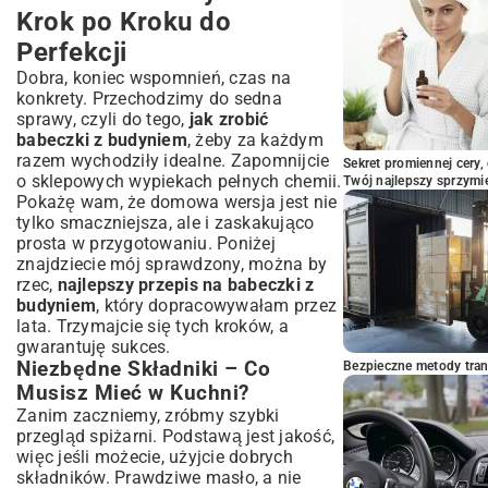
Krok po Kroku do
Podsumowanie: Twoja Droga do
Mistrzostwa w Pieczeniu Babeczek
Perfekcji
Dobra, koniec wspomnień, czas na
konkrety. Przechodzimy do sedna
sprawy, czyli do tego,
jak zrobić
babeczki z budyniem
, żeby za każdym
razem wychodziły idealne. Zapomnijcie
Sekret promiennej cery,
o sklepowych wypiekach pełnych chemii.
Twój najlepszy sprzymi
Pokażę wam, że domowa wersja jest nie
tylko smaczniejsza, ale i zaskakująco
prosta w przygotowaniu. Poniżej
znajdziecie mój sprawdzony, można by
rzec,
najlepszy przepis na babeczki z
budyniem
, który dopracowywałam przez
lata. Trzymajcie się tych kroków, a
gwarantuję sukces.
Niezbędne Składniki – Co
Bezpieczne metody trans
Musisz Mieć w Kuchni?
Zanim zaczniemy, zróbmy szybki
przegląd spiżarni. Podstawą jest jakość,
więc jeśli możecie, użyjcie dobrych
składników. Prawdziwe masło, a nie