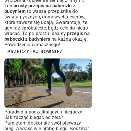
tworzenia i dzielenia się nią z innymi.
Ten
prosty przepis na babeczki z
budyniem
to wasza przepustka do
świata pysznych, domowych deserów,
które zawsze się udają. Gwarantuję, że
gdy raz spróbujecie, będziecie do niego
wracać. To po prostu idealny
przepis na
babeczki z budyniem
na każdą okazję.
Powodzenia i smacznego!
PRZECZYTAJ RÓWNIEŻ
Porady dla początkujących biegaczy:
Jak zacząć biegać od zera?
Pamiętam doskonale swój pierwszy
bieg. A właściwie próbę biegu. Koszmar.