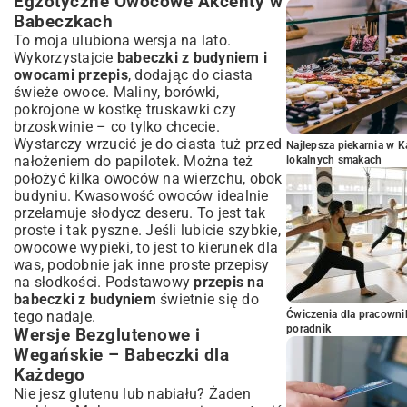
Egzotyczne Owocowe Akcenty w
Babeczkach
To moja ulubiona wersja na lato.
Wykorzystajcie
babeczki z budyniem i
owocami przepis
, dodając do ciasta
świeże owoce. Maliny, borówki,
pokrojone w kostkę truskawki czy
brzoskwinie – co tylko chcecie.
Wystarczy wrzucić je do ciasta tuż przed
Najlepsza piekarnia w 
nałożeniem do papilotek. Można też
lokalnych smakach
położyć kilka owoców na wierzchu, obok
budyniu. Kwasowość owoców idealnie
przełamuje słodycz deseru. To jest tak
proste i tak pyszne. Jeśli lubicie szybkie,
owocowe wypieki, to jest to kierunek dla
was, podobnie jak inne
proste przepisy
na słodkości
. Podstawowy
przepis na
babeczki z budyniem
świetnie się do
tego nadaje.
Ćwiczenia dla pracown
poradnik
Wersje Bezglutenowe i
Wegańskie – Babeczki dla
Każdego
Nie jesz glutenu lub nabiału? Żaden