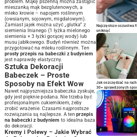
problem. Mąkę pszenną można zastąpić
mieszanką mąk bezglutenowych, a
mleko krowie – napojem roślinnym
(owsianym, sojowym, migdałowym).
Zamiast jajek można użyć „glutka” z
Najczęstsze oszustwa f
siemienia lnianego (1 łyżka mielonego
uniknąć
siemienia + 3 łyżki gorącej wody) lub
musu jabłkowego. Budyń również można
przygotować na mleku roślinnym. Ten
prosty przepis na babeczki z budyniem
jest naprawdę elastyczny.
Sztuka Dekoracji
Babeczek – Proste
Sposoby na Efekt Wow
Jak oszczędzać na rac
30+ sprawdzonych sp
Nawet najpyszniejsza babeczka zyskuje,
gdy jest pięknie podana. Nie trzeba być
profesjonalnym cukiernikiem, żeby
zrobić wrażenie. Czasami najprostsze
rozwiązania są najlepsze. A ten
przepis
na babeczki z budyniem
to idealna baza
do dekoracji.
Kremy i Polewy – Jakie Wybrać