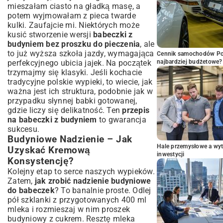
mieszałam ciasto na gładką masę, a
potem wyjmowałam z pieca twarde
kulki. Zaufajcie mi. Niektórych może
kusić stworzenie wersji
babeczki z
budyniem bez proszku do pieczenia
, ale
to już wyższa szkoła jazdy, wymagająca
Cennik samochodów Por
perfekcyjnego ubicia jajek. Na początek
najbardziej budżetowe?
trzymajmy się klasyki. Jeśli kochacie
tradycyjne polskie wypieki, to wiecie, jak
ważna jest ich struktura, podobnie jak w
przypadku słynnej
babki gotowanej
,
gdzie liczy się delikatność. Ten
przepis
na babeczki z budyniem
to gwarancja
sukcesu.
Budyniowe Nadzienie – Jak
Hale przemysłowe a wyt
Uzyskać Kremową
inwestycji
Konsystencję?
Kolejny etap to serce naszych wypieków.
Zatem,
jak zrobić nadzienie budyniowe
do babeczek
? To banalnie proste. Odlej
pół szklanki z przygotowanych 400 ml
mleka i rozmieszaj w nim proszek
budyniowy z cukrem. Resztę mleka