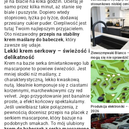
je na blacie na kilka godzin. Ucieraj je
stosunkowo niskiej cen
samo przez kilka minut, aż stanie się
białe i puszyste. Dopiero wtedy
stopniowo, łyżka po łyżce, dodawaj
przesiany cukier puder. Cierpliwość jest
tutaj Twoim najlepszym przyjacielem.
Oto niezawodny
przepis na stabilny
krem maślany do babeczek
, który
zawsze się udaje.
Lekki krem serkowy – świeżość i
Zlewozmywaki Blanco – 
delikatność
mogą się nie sprawdzić
Krem na bazie serka śmietankowego lub
mascarpone to powiew świeżości. Jest
mniej słodki niż maślany, z
charakterystyczną, lekko kwaskową
nutą. Idealnie komponuje się z ciastami
korzennymi, marchewkowymi czy red
velvet. Jego przygotowanie jest banalnie
proste, a efekt końcowy spektakularny.
Jeśli uwielbiasz takie połączenia, z
Produkcja elektroniki – 
2026
pewnością docenisz przepis na
placek z
serkiem mascarpone
, który bazuje na
podobnych smakach. To mój ulubiony
krem do babeczek z serka mascarpone