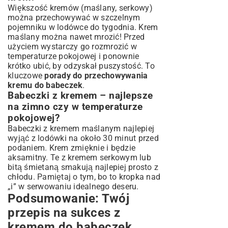
Większość kremów (maślany, serkowy)
można przechowywać w szczelnym
pojemniku w lodówce do tygodnia. Krem
maślany można nawet mrozić! Przed
użyciem wystarczy go rozmrozić w
temperaturze pokojowej i ponownie
krótko ubić, by odzyskał puszystość. To
kluczowe
porady do przechowywania
kremu do babeczek
.
Babeczki z kremem – najlepsze
na zimno czy w temperaturze
pokojowej?
Babeczki z kremem maślanym najlepiej
wyjąć z lodówki na około 30 minut przed
podaniem. Krem zmięknie i będzie
aksamitny. Te z kremem serkowym lub
bitą śmietaną smakują najlepiej prosto z
chłodu. Pamiętaj o tym, bo to kropka nad
„i” w serwowaniu idealnego deseru.
Podsumowanie: Twój
przepis na sukces z
kremem do babeczek