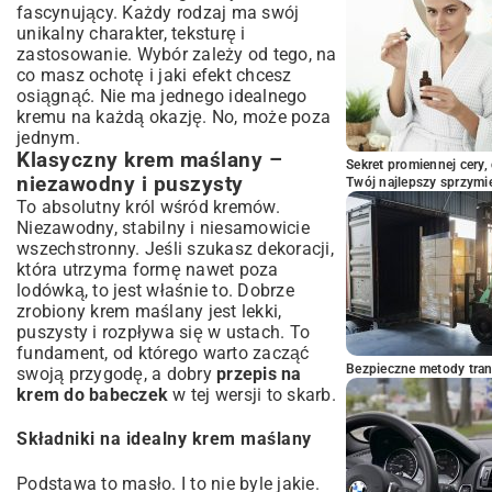
Zbyt rzadki lub zbyt gęsty krem – jak
fascynujący. Każdy rodzaj ma swój
naprawić?
unikalny charakter, teksturę i
Przechowywanie i serwowanie kremu do
zastosowanie. Wybór zależy od tego, na
babeczek
co masz ochotę i jaki efekt chcesz
osiągnąć. Nie ma jednego idealnego
Jak długo można przechowywać krem?
kremu na każdą okazję. No, może poza
Babeczki z kremem – najlepsze na zimno
jednym.
czy w temperaturze pokojowej?
Klasyczny krem maślany –
Sekret promiennej cery,
Podsumowanie: Twój przepis na sukces
niezawodny i puszysty
Twój najlepszy sprzymi
z kremem do babeczek
To absolutny król wśród kremów.
Niezawodny, stabilny i niesamowicie
wszechstronny. Jeśli szukasz dekoracji,
która utrzyma formę nawet poza
lodówką, to jest właśnie to. Dobrze
zrobiony krem maślany jest lekki,
puszysty i rozpływa się w ustach. To
fundament, od którego warto zacząć
Bezpieczne metody trans
swoją przygodę, a dobry
przepis na
krem do babeczek
w tej wersji to skarb.
Składniki na idealny krem maślany
Podstawa to masło. I to nie byle jakie.