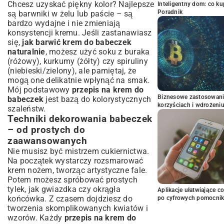
Chcesz uzyskać piękny kolor? Najlepsze
Inteligentny dom: co k
Poradnik
są barwniki w żelu lub paście – są
bardzo wydajne i nie zmieniają
konsystencji kremu. Jeśli zastanawiasz
się,
jak barwić krem do babeczek
naturalnie
, możesz użyć soku z buraka
(różowy), kurkumy (żółty) czy spiruliny
(niebieski/zielony), ale pamiętaj, że
mogą one delikatnie wpłynąć na smak.
Mój podstawowy
przepis na krem do
Biznesowe zastosowani
babeczek
jest bazą do kolorystycznych
korzyściach i wdrożeni
szaleństw.
Techniki dekorowania babeczek
– od prostych do
zaawansowanych
Nie musisz być mistrzem cukiernictwa.
Na początek wystarczy rozsmarować
krem nożem, tworząc artystyczne fale.
Potem możesz spróbować prostych
tylek, jak gwiazdka czy okrągła
Aplikacje ułatwiające c
końcówka. Z czasem dojdziesz do
po cyfrowych pomocni
tworzenia skomplikowanych kwiatów i
wzorów. Każdy
przepis na krem do