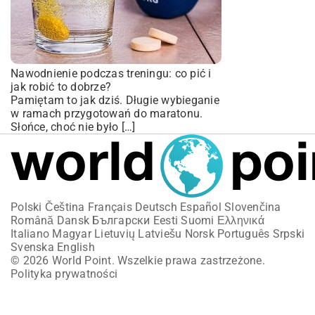
Nawodnienie podczas treningu: co pić i
jak robić to dobrze?
Pamiętam to jak dziś. Długie wybieganie
w ramach przygotowań do maratonu.
Słońce, choć nie było […]
Polski
Čeština
Français
Deutsch
Español
Slovenčina
Română
Dansk
Български
Eesti
Suomi
Ελληνικά
Italiano
Magyar
Lietuvių
Latviešu
Norsk
Português
Srpski
Svenska
English
© 2026 World Point. Wszelkie prawa zastrzeżone.
Polityka prywatności