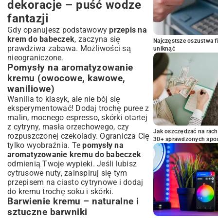
dekoracje – puść wodze
fantazji
Gdy opanujesz podstawowy
przepis na
krem do babeczek
, zaczyna się
Najczęstsze oszustwa f
prawdziwa zabawa. Możliwości są
uniknąć
nieograniczone.
Pomysły na aromatyzowanie
kremu (owocowe, kawowe,
waniliowe)
Wanilia to klasyk, ale nie bój się
eksperymentować! Dodaj trochę puree z
malin, mocnego espresso, skórki otartej
z cytryny, masła orzechowego, czy
Jak oszczędzać na rac
rozpuszczonej czekolady. Ogranicza Cię
30+ sprawdzonych sp
tylko wyobraźnia. Te
pomysły na
aromatyzowanie kremu do babeczek
odmienią Twoje wypieki. Jeśli lubisz
cytrusowe nuty, zainspiruj się tym
przepisem na ciasto cytrynowe
i dodaj
do kremu trochę soku i skórki.
Barwienie kremu – naturalne i
sztuczne barwniki