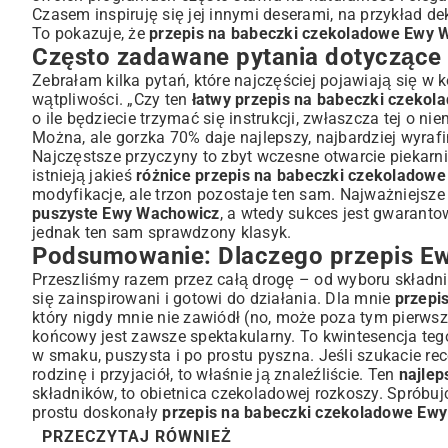
Czasem inspiruję się jej innymi deserami, na przykład d
To pokazuje, że
przepis na babeczki czekoladowe Ewy 
Często zadawane pytania dotycząc
Zebrałam kilka pytań, które najczęściej pojawiają się w
wątpliwości. „Czy ten
łatwy przepis na babeczki czeko
o ile będziecie trzymać się instrukcji, zwłaszcza tej o 
Można, ale gorzka 70% daje najlepszy, najbardziej wyra
Najczęstsze przyczyny to zbyt wczesne otwarcie piekarnik
istnieją jakieś
różnice przepis na babeczki czekoladow
modyfikacje, ale trzon pozostaje ten sam. Najważniejsze 
puszyste Ewy Wachowicz
, a wtedy sukces jest gwaran
jednak ten sam sprawdzony klasyk.
Podsumowanie: Dlaczego przepis E
Przeszliśmy razem przez całą drogę – od wyboru składnik
się zainspirowani i gotowi do działania. Dla mnie
przepi
który nigdy mnie nie zawiódł (no, może poza tym pierwsz
końcowy jest zawsze spektakularny. To kwintesencja t
w smaku, puszysta i po prostu pyszna. Jeśli szukacie re
rodzinę i przyjaciół, to właśnie ją znaleźliście. Ten
najlep
składników, to obietnica czekoladowej rozkoszy. Spróbujc
prostu doskonały
przepis na babeczki czekoladowe Ew
PRZECZYTAJ RÓWNIEŻ