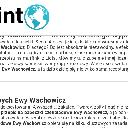
wy Wachowicz – Sekrety Idealnego Wyp
am ich setki. Serio. Ale jest jeden, do którego wracam z nie
y Wachowicz
. Dlaczego? Bo jest absolutnie niezawodny, a efe
otce. To nie są byle jakie muffinki, które można kupić w po
rzepisu na muffinki z Lidla
. Mówimy tu o zupełnie innej lidze
prawia, że oczy same się zamykają z rozkoszy. Wiele osób szuk
we Ewy Wachowicz
, a ja dziś dzielę się nie tylko samą receptur
owych Ewy Wachowicz
we
kscytowana! A wyszedł… zakalec. Twardy, zbity i ogólnie rz
y przepis na babeczki czekoladowe Ewy Wachowicz
, a ja pon
owicz?
alizowałam wszystko jeszcze raz i zrozumiałam, że diabeł tk
ladowe Ewy Wachowicz
opiera się na kilku kluczowych zasada
o kroku