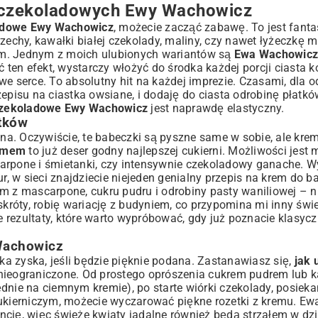
 czekoladowych Ewy Wachowicz
ladowe Ewy Wachowicz
, możecie zacząć zabawę. To jest fant
chy, kawałki białej czekolady, maliny, czy nawet łyżeczkę m
em. Jednym z moich ulubionych wariantów są
Ewa Wachowicz
ten efekt, wystarczy włożyć do środka każdej porcji ciasta k
we serce. To absolutny hit na każdej imprezie. Czasami, dla o
zepisu na ciastka owsiane
, i dodaję do ciasta odrobinę płatk
 czekoladowe Ewy Wachowicz
jest naprawdę elastyczny.
tków
jna. Oczywiście, te babeczki są pyszne same w sobie, ale kre
remem
to już deser godny najlepszej cukierni. Możliwości jest
arpone i śmietanki, czy intensywnie czekoladowy ganache. W
, w sieci znajdziecie niejeden genialny
przepis na krem do b
m z mascarpone, cukru pudru i odrobiny pasty waniliowej – n
skróty, robię wariację z budyniem, co przypomina mi inny świ
e rezultaty, które warto wypróbować, gdy już poznacie klasyc
 Wachowicz
a zyska, jeśli będzie pięknie podana. Zastanawiasz się,
jak
nieograniczone. Od prostego oprószenia cukrem pudrem lub k
dnie na ciemnym kremie), po starte wiórki czekolady, posiek
 cukierniczym, możecie wyczarować piękne rozetki z kremu. 
cję, więc świeże kwiaty jadalne również będą strzałem w dzi