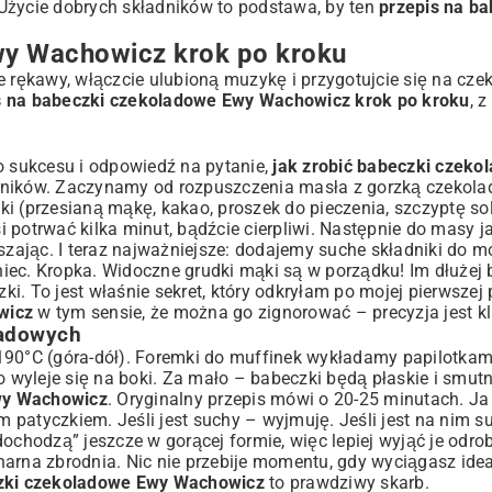
Użycie dobrych składników to podstawa, by ten
przepis na ba
wy Wachowicz krok po kroku
e rękawy, włączcie ulubioną muzykę i przygotujcie się na cz
s na babeczki czekoladowe Ewy Wachowicz krok po kroku
, 
o sukcesu i odpowiedź na pytanie,
jak zrobić babeczki czeko
adników. Zaczynamy od rozpuszczenia masła z gorzką czekolad
i (przesianą mąkę, kakao, proszek do pieczenia, szczyptę soli
 potrwać kilka minut, bądźcie cierpliwi. Następnie do masy j
ając. I teraz najważniejsze: dodajemy suche składniki do mo
iec. Kropka. Widoczne grudki mąki są w porządku! Im dłużej 
. To jest właśnie sekret, który odkryłam po mojej pierwszej 
wicz
w tym sensie, że można go zignorować – precyzja jest k
ladowych
190°C (góra-dół). Foremki do muffinek wykładamy papilotkam
to wyleje się na boki. Za mało – babeczki będą płaskie i smu
Ewy Wachowicz
. Oryginalny przepis mówi o 20-25 minutach. J
patyczkiem. Jeśli jest suchy – wyjmuję. Jeśli jest na nim su
ochodzą” jeszcze w gorącej formie, więc lepiej wyjąć je odro
arna zbrodnia. Nic nie przebije momentu, gdy wyciągasz idea
czki czekoladowe Ewy Wachowicz
to prawdziwy skarb.