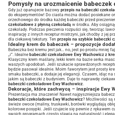
Pomysły na urozmaicenie babeczek
Gdy już opanujecie bazowy
przepis na babeczki czeko
do eksperymentów! Do ciasta można dodać posiekane orze
orzechowego do środka każdej babeczki przed pieczeni
czekoladowe z płynną czekoladą
w środku. Aby osiągnąć 
czekolady. Podczas pieczenia rozpuści się, tworząc lawo
inspirację z innych receptur mistrzyni, jak choćby z jej
pr
dla ciekawej tekstury. Ten
przepis na szybkie babeczki
Idealny krem do babeczek – propozycje doda
Babeczka bez kremu jest jak… no, jest po prostu mniej fa
„i”. Idealne
babeczki czekoladowe Ewy Wachowicz z k
Klasyczny krem maślany, lekki krem na bazie serka masc
waszych upodobań. Jeśli szukacie sprawdzonych receptur
będzie pasował idealnie. Moim faworytem jest prosty kre
smaku babeczki, a dodaje jej elegancji. Czasem, idąc na 
jakim są
babeczki z budyniem
. Daje to naprawdę ciekaw
babeczki czekoladowe Ewy Wachowicz
.
Dekoracje, które zachwycą – inspiracje Ewy
Prezentacja ma znaczenie! Nawet najpyszniejsza babeczk
babeczki czekoladowe Ewy Wachowicz
? Możliwości są 
świeże owoce (maliny, truskawki, borówki wyglądają obłę
kolorowe posypki. Jeśli czujecie się pewnie z rękawem
swoich programach często stawia na naturalność i elegan