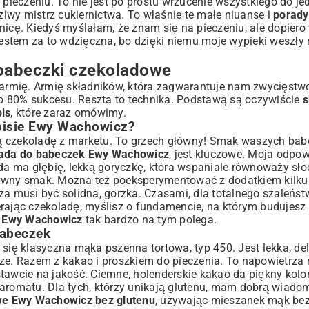
 pieczeniu. To nie jest po prostu wrzucenie wszystkiego do jed
dziwy mistrz cukiernictwa. To właśnie te małe niuanse i
porady
nicę. Kiedyś myślałam, że znam się na pieczeniu, ale dopiero 
 Jestem za to wdzięczna, bo dzięki niemu moje wypieki weszły
y Wachowicz
 babeczki czekoladowe
rmię. Armię składników, która zagwarantuje nam zwycięstwo 
dowych
 to 80% sukcesu. Reszta to technika. Podstawą są oczywiście
s
wnik sukcesu?
is
, które zaraz omówimy.
episie Ewy Wachowicz?
ńszą czekoladę z marketu. To grzech główny! Smak waszych ba
lada do babeczek Ewy Wachowicz
, jest kluczowe. Moja odpow
a ma głębię, lekką goryczkę, która wspaniale równoważy słod
sywny smak. Można też poeksperymentować z dodatkiem kilku
 baza musi być solidna, gorzka. Czasami, dla totalnego szaleńs
erając czekoladę, myślisz o fundamencie, na którym budujesz
e Ewy Wachowicz
tak bardzo na tym polega.
babeczek
się klasyczna mąka pszenna tortowa, typ 450. Jest lekka, deli
sze. Razem z kakao i proszkiem do pieczenia. To napowietrza
tawcie na jakość. Ciemne, holenderskie kakao da piękny kolor
aromatu. Dla tych, którzy unikają glutenu, mam dobrą wiadom
we Ewy Wachowicz bez glutenu
, używając mieszanek mąk be