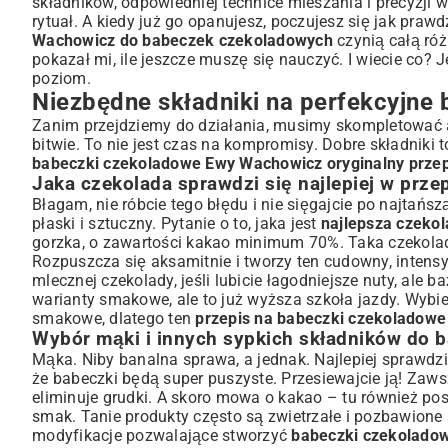
składników, odpowiedniej technice mieszania i precyzji w
Przygotowanie ciasta – klucz do puszystości
rytuał. A kiedy już go opanujesz, poczujesz się jak praw
Wachowicz do babeczek czekoladowych
czynią całą róż
Sekrety pieczenia idealnych babeczek czekoladowych
pokazał mi, ile jeszcze muszę się nauczyć. I wiecie co?
Pomysły na urozmaicenie babeczek czekoladowych Ew
poziom.
Idealny krem do babeczek – propozycje dodatków
Niezbędne składniki na perfekcyjne
Dekoracje, które zachwycą – inspiracje Ewy Wachowicz
Zanim przejdziemy do działania, musimy skompletować a
Często zadawane pytania dotyczące babeczek czekola
bitwie. To nie jest czas na kompromisy. Dobre składniki
Podsumowanie: Dlaczego przepis Ewy Wachowicz to pe
babeczki czekoladowe Ewy Wachowicz oryginalny przep
Jaka czekolada sprawdzi się najlepiej w prz
Błagam, nie róbcie tego błędu i nie sięgajcie po najta
płaski i sztuczny. Pytanie o to, jaka jest
najlepsza czeko
gorzka, o zawartości kakao minimum 70%. Taka czekolad
Rozpuszcza się aksamitnie i tworzy ten cudowny, inten
mlecznej czekolady, jeśli lubicie łagodniejsze nuty, ale
warianty smakowe, ale to już wyższa szkoła jazdy. Wybi
smakowe, dlatego ten
przepis na babeczki czekoladow
Wybór mąki i innych sypkich składników do 
Mąka. Niby banalna sprawa, a jednak. Najlepiej sprawdzi 
że babeczki będą super puszyste. Przesiewajcie ją! Zaw
eliminuje grudki. A skoro mowa o kakao – tu również pos
smak. Tanie produkty często są zwietrzałe i pozbawione 
modyfikacje pozwalające stworzyć
babeczki czekolado