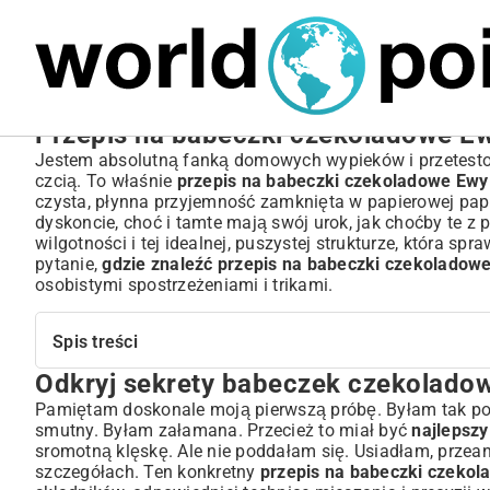
MARIUSZ ŁAMAGA
05.10.2025
SPORT
Przepis na babeczki czekoladowe E
Jestem absolutną fanką domowych wypieków i przetestował
czcią. To właśnie
przepis na babeczki czekoladowe Ew
czysta, płynna przyjemność zamknięta w papierowej papil
dyskoncie, choć i tamte mają swój urok, jak choćby te z
p
wilgotności i tej idealnej, puszystej strukturze, która s
pytanie,
gdzie znaleźć przepis na babeczki czekolado
osobistymi spostrzeżeniami i trikami.
Spis treści
Odkryj sekrety babeczek czekolad
Odkryj sekrety babeczek czekoladowych Ewy Wachowicz
Niezbędne składniki na perfekcyjne babeczki czekolado
Pamiętam doskonale moją pierwszą próbę. Byłam tak pode
smutny. Byłam załamana. Przecież to miał być
najlepsz
Jaka czekolada sprawdzi się najlepiej w przepisie Ewy Wach
sromotną klęskę. Ale nie poddałam się. Usiadłam, przean
Wybór mąki i innych sypkich składników do babeczek
szczegółach. Ten konkretny
przepis na babeczki czeko
Przepis na babeczki czekoladowe Ewy Wachowicz krok p