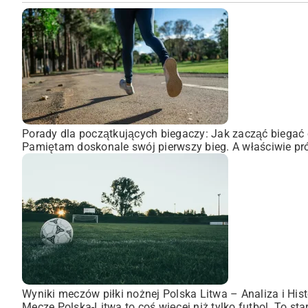
Porady dla początkujących biegaczy: Jak zacząć biegać 
Pamiętam doskonale swój pierwszy bieg. A właściwie pró
Wyniki meczów piłki nożnej Polska Litwa – Analiza i Hist
Mecze Polska-Litwa to coś więcej niż tylko futbol. To st