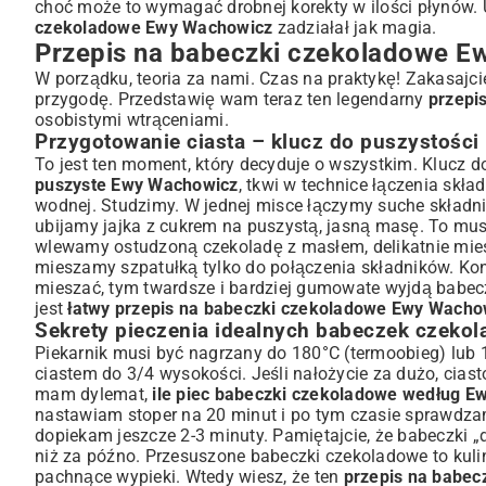
choć może to wymagać drobnej korekty w ilości płynów. 
czekoladowe Ewy Wachowicz
zadziałał jak magia.
Przepis na babeczki czekoladowe E
W porządku, teoria za nami. Czas na praktykę! Zakasajci
przygodę. Przedstawię wam teraz ten legendarny
przepi
osobistymi wtrąceniami.
Przygotowanie ciasta – klucz do puszystości
To jest ten moment, który decyduje o wszystkim. Klucz d
puszyste Ewy Wachowicz
, tkwi w technice łączenia skł
wodnej. Studzimy. W jednej misce łączymy suche składnik
ubijamy jajka z cukrem na puszystą, jasną masę. To musi
wlewamy ostudzoną czekoladę z masłem, delikatnie miesz
mieszamy szpatułką tylko do połączenia składników. Kon
mieszać, tym twardsze i bardziej gumowate wyjdą babeczki
jest
łatwy przepis na babeczki czekoladowe Ewy Wacho
Sekrety pieczenia idealnych babeczek czeko
Piekarnik musi być nagrzany do 180°C (termoobieg) lub 
ciastem do 3/4 wysokości. Jeśli nałożycie za dużo, cias
mam dylemat,
ile piec babeczki czekoladowe według 
nastawiam stoper na 20 minut i po tym czasie sprawdzam 
dopiekam jeszcze 2-3 minuty. Pamiętajcie, że babeczki „d
niż za późno. Przesuszone babeczki czekoladowe to kulin
pachnące wypieki. Wtedy wiesz, że ten
przepis na babe