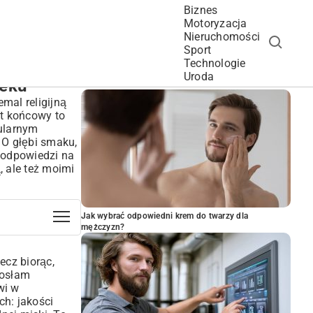
Biznes
Motoryzacja
Nieruchomości
Sport
Technologie
POPULARNE ARTYKUŁY
Uroda
ieku
mal religijną
kt końcowy to
pularnym
. O głębi smaku,
a odpowiedzi na
ą, ale też moimi
Jak wybrać odpowiedni krem do twarzy dla
mężczyzn?
ecz biorąc,
iosłam
wi w
ch: jakości