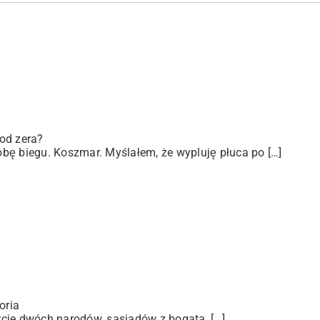
od zera?
bę biegu. Koszmar. Myślałem, że wypluję płuca po […]
oria
arcie dwóch narodów, sąsiadów z bogatą, […]