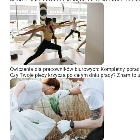
Ćwiczenia dla pracowników biurowych: Kompletny porad
Czy Twoje plecy krzyczą po całym dniu pracy? Znam to uc