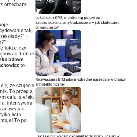
o z orzechami
.
Lokalizator GPS, monitoring pojazdów i
zabezpieczenia antykradzieżowe – jak skutecznie
woje
chronić auto?
cydowanie tak,
 czekolady?” –
o?” –
ę także, czy
tępować drobne
zekoladowe
achowicz
to
Rozwiązania BIM jako niezbędne narzędzie w branży
architektonicznej
ję, że czujecie
ik. To przepis,
m calu, a efekt
na, intensywna
e zachwycać
tylko lista
ntuję! To po
Jak zakupić wydajny komputer do pracy i nauki w