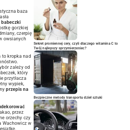
astyczna baza
asła
 babeczki
ostkę gorzkiej
dmiany, czerpię
ów owsianych
Sekret promiennej cery, czyli dlaczego witamina C to
Twój najlepszy sprzymierzeniec?
m to kropka nad
 mnóstwo.
ybór zależy od
abeczek
, który
ie przytłacza
etny wypiek,
zny
przepis na
Bezpieczne metody transportu dzieł sztuki
 udekorować
akao, przez
ane orzechy czy
Ewa Wachowicz w
esiątkę.