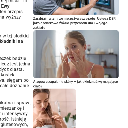
nej miski. To
 Ewy
ten przepis
 na wyższy
Zarabiaj na tym, że nie zużywasz prądu. Usługa DSR
jako dodatkowe źródło przychodu dla Twojego
zakładu
w tej słodkiej
kładniki na
beczek będzie
iedź jest jedna:
ycz ciasta.
 kostek
twa, sięgam po
Atopowe zapalenie skóry – jak okiełznać wymagające
 całe doznanie
ciało?
katna i sprawi,
 mieszankę i
 i intensywny
ość. Istnieją
zglutenowych,