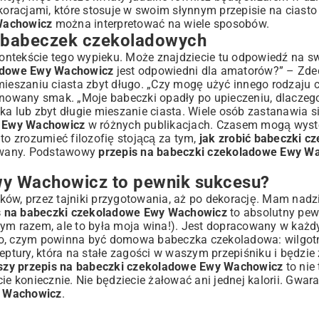
ekoracjami, które stosuje w swoim słynnym
przepisie na ciast
Wachowicz
można interpretować na wiele sposobów.
e babeczek czekoladowych
 kontekście tego wypieku. Może znajdziecie tu odpowiedź na s
ladowe Ewy Wachowicz
jest odpowiedni dla amatorów?” – Zde
niemieszaniu ciasta zbyt długo. „Czy mogę użyć innego rodzaju
finowany smak. „Moje babeczki opadły po upieczeniu, dlaczeg
a lub zbyt długie mieszanie ciasta. Wiele osób zastanawia si
e Ewy Wachowicz
w różnych publikacjach. Czasem mogą wys
to zrozumieć filozofię stojącą za tym,
jak zrobić babeczki c
towany. Podstawowy
przepis na babeczki czekoladowe Ewy W
wy Wachowicz to pewnik sukcesu?
ów, przez tajniki przygotowania, aż po dekorację. Mam nadzie
s na babeczki czekoladowe Ewy Wachowicz
to absolutny pewn
ym razem, ale to była moja wina!). Jest dopracowany w każdy
ego, czym powinna być domowa babeczka czekoladowa: wilgot
ceptury, która na stałe zagości w waszym przepiśniku i będzi
szy przepis na babeczki czekoladowe Ewy Wachowicz
to nie 
ie koniecznie. Nie będziecie żałować ani jednej kalorii. Gwara
y Wachowicz
.