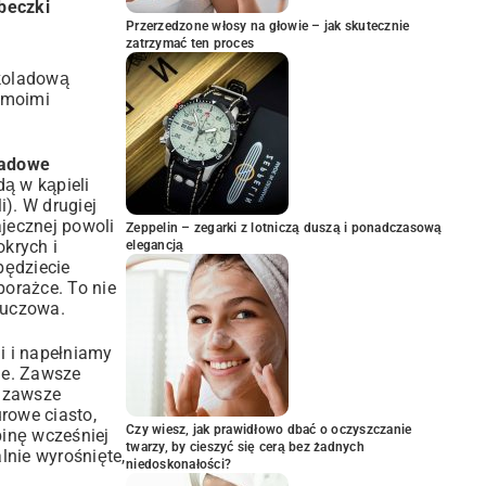
beczki
Przerzedzone włosy na głowie – jak skutecznie
zatrzymać ten proces
ekoladową
z moimi
ladowe
ą w kąpieli
). W drugiej
ajecznej powoli
Zeppelin – zegarki z lotniczą duszą i ponadczasową
krych i
elegancją
będziecie
porażce. To nie
luczowa.
i i napełniamy
tne. Zawsze
a zawsze
rowe ciasto,
Czy wiesz, jak prawidłowo dbać o oczyszczanie
binę wcześniej
twarzy, by cieszyć się cerą bez żadnych
lnie wyrośnięte,
niedoskonałości?