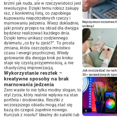
brzmi jak nuda, ale w rzeczywistości jest
rewolucyjne. Dzięki temu robisz zakupy
raz, z konkretną listą, co zapobiega
kupowaniu niepotrzebnych rzeczy i
Najczęstsze oszustwa f
marnowaniu jedzenia. Wiesz dokładnie,
uniknąć
jaki prosty przepis na obiad dla dwojga
będziesz realizować każdego dnia.
Dzięki temu unikasz codziennego
dylematu „co by tu zjeść?”. To prosta
zmiana, która oszczędza mnóstwo
czasu i energii psychicznej. Wtedy
gotowanie dla dwojga krok po kroku
staje się czystą przyjemnością, a nie
chaotyczną improwizacją.
Jak oszczędzać na rac
Wykorzystanie resztek –
30+ sprawdzonych sp
kreatywne sposoby na brak
marnowania jedzenia
Zero waste to nie tylko modny slogan, to
styl życia, który realnie wpływa na stan
portfela i środowiska. Resztki z
wczorajszego obiadu mogą stać się
bazą do czegoś zupełnie nowego.
Kurczak z rosołu? Idealny do sałatki lub