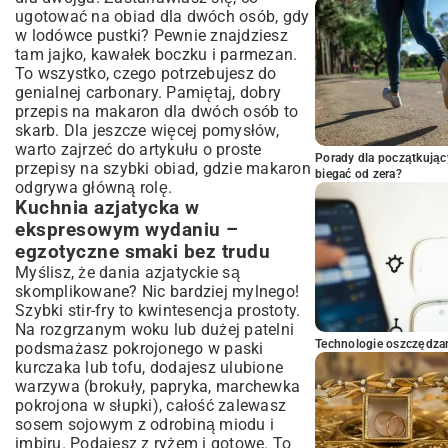
ugotować na obiad dla dwóch osób, gdy
w lodówce pustki? Pewnie znajdziesz
tam jajko, kawałek boczku i parmezan.
To wszystko, czego potrzebujesz do
genialnej carbonary. Pamiętaj, dobry
przepis na makaron dla dwóch osób to
skarb. Dla jeszcze więcej pomysłów,
warto zajrzeć do artykułu o
proste
Porady dla początkując
przepisy na szybki obiad
, gdzie makaron
biegać od zera?
odgrywa główną rolę.
Kuchnia azjatycka w
ekspresowym wydaniu –
egzotyczne smaki bez trudu
Myślisz, że dania azjatyckie są
skomplikowane? Nic bardziej mylnego!
Szybki stir-fry to kwintesencja prostoty.
Na rozgrzanym woku lub dużej patelni
Technologie oszczędzan
podsmażasz pokrojonego w paski
kurczaka lub tofu, dodajesz ulubione
warzywa (brokuły, papryka, marchewka
pokrojona w słupki), całość zalewasz
sosem sojowym z odrobiną miodu i
imbiru. Podajesz z ryżem i gotowe. To