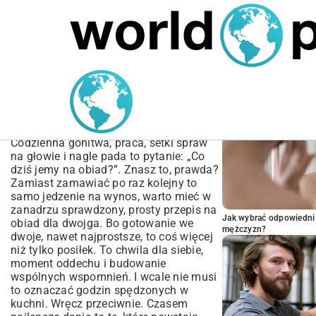
MARIUSZ ŁAMAGA
04.10.2025
SPORT
POPULARNE A
Prosty Przepis na Obiad
dla Dwojga – Pomysły i
Inspiracje
Codzienna gonitwa, praca, setki spraw
na głowie i nagle pada to pytanie: „Co
dziś jemy na obiad?”. Znasz to, prawda?
Zamiast zamawiać po raz kolejny to
samo jedzenie na wynos, warto mieć w
zanadrzu sprawdzony, prosty przepis na
Jak wybrać odpowiedni 
obiad dla dwojga. Bo gotowanie we
mężczyzn?
dwoje, nawet najprostsze, to coś więcej
niż tylko posiłek. To chwila dla siebie,
moment oddechu i budowanie
wspólnych wspomnień. I wcale nie musi
to oznaczać godzin spędzonych w
kuchni. Wręcz przeciwnie. Czasem