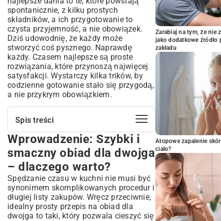
najlepsze dania to te, które powstają
spontanicznie, z kilku prostych
składników, a ich przygotowanie to
czysta przyjemność, a nie obowiązek.
Zarabiaj na tym, że ni
Dziś udowodnię, że każdy może
jako dodatkowe źródło 
stworzyć coś pysznego. Naprawdę
zakładu
każdy. Czasem najlepsze są proste
rozwiązania, które przynoszą najwięcej
satysfakcji. Wystarczy kilka trików, by
codzienne gotowanie stało się przygodą,
a nie przykrym obowiązkiem.
Spis treści
Wprowadzenie: Szybki i
Wprowadzenie: Szybki i smaczny obiad
Atopowe zapalenie skór
dla dwojga – dlaczego warto?
ciało?
smaczny obiad dla dwojga
Kluczowe składniki prostego obiadu –
– dlaczego warto?
co warto mieć zawsze pod ręką?
Spędzanie czasu w kuchni nie musi być
Spiżarnia idealna – podstawowe produkty,
synonimem skomplikowanych procedur i
które uratują każdy posiłek
długiej listy zakupów. Wręcz przeciwnie,
Świeże produkty – jak wybierać warzywa i
idealny prosty przepis na obiad dla
owoce na udany obiad
dwojga to taki, który pozwala cieszyć się
Pomysły na prosty obiad dla dwojga: