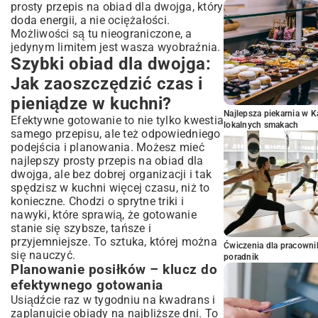
prosty przepis na obiad dla dwojga, który
doda energii, a nie ociężałości.
Możliwości są tu nieograniczone, a
jedynym limitem jest wasza wyobraźnia.
Szybki obiad dla dwojga:
Jak zaoszczędzić czas i
pieniądze w kuchni?
Najlepsza piekarnia w 
Efektywne gotowanie to nie tylko kwestia
lokalnych smakach
samego przepisu, ale też odpowiedniego
podejścia i planowania. Możesz mieć
najlepszy prosty przepis na obiad dla
dwojga, ale bez dobrej organizacji i tak
spędzisz w kuchni więcej czasu, niż to
konieczne. Chodzi o sprytne triki i
nawyki, które sprawią, że gotowanie
stanie się szybsze, tańsze i
przyjemniejsze. To sztuka, której można
Ćwiczenia dla pracown
się nauczyć.
poradnik
Planowanie posiłków – klucz do
efektywnego gotowania
Usiądźcie raz w tygodniu na kwadrans i
zaplanujcie obiady na najbliższe dni. To