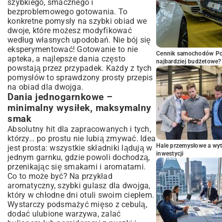
szybkiego, smacznego i
bezproblemowego gotowania. To
konkretne pomysły na szybki obiad we
dwoje, które możesz modyfikować
według własnych upodobań. Nie bój się
eksperymentować! Gotowanie to nie
Cennik samochodów Por
apteka, a najlepsze dania często
najbardziej budżetowe?
powstają przez przypadek. Każdy z tych
pomysłów to sprawdzony prosty przepis
na obiad dla dwojga.
Dania jednogarnkowe –
minimalny wysiłek, maksymalny
smak
Absolutny hit dla zapracowanych i tych,
którzy… po prostu nie lubią zmywać. Idea
Hale przemysłowe a wyt
jest prosta: wszystkie składniki lądują w
inwestycji
jednym garnku, gdzie powoli dochodzą,
przenikając się smakami i aromatami.
Co to może być? Na przykład
aromatyczny, szybki gulasz dla dwojga,
który w chłodne dni otuli swoim ciepłem.
Wystarczy podsmażyć mięso z cebulą,
dodać ulubione warzywa, zalać