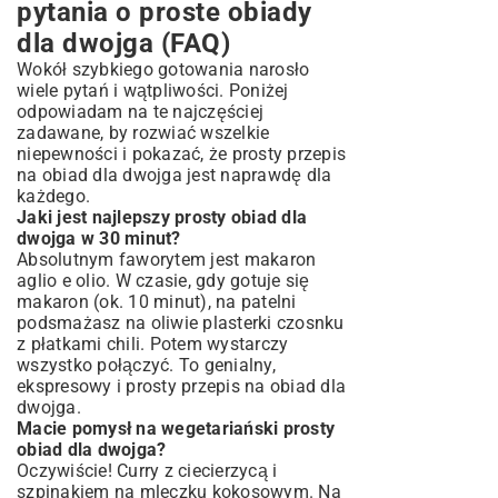
pytania o proste obiady
dla dwojga (FAQ)
Wokół szybkiego gotowania narosło
wiele pytań i wątpliwości. Poniżej
odpowiadam na te najczęściej
zadawane, by rozwiać wszelkie
niepewności i pokazać, że prosty przepis
na obiad dla dwojga jest naprawdę dla
każdego.
Jaki jest najlepszy prosty obiad dla
dwojga w 30 minut?
Absolutnym faworytem jest makaron
aglio e olio. W czasie, gdy gotuje się
makaron (ok. 10 minut), na patelni
podsmażasz na oliwie plasterki czosnku
z płatkami chili. Potem wystarczy
wszystko połączyć. To genialny,
ekspresowy i prosty przepis na obiad dla
dwojga.
Macie pomysł na wegetariański prosty
obiad dla dwojga?
Oczywiście! Curry z ciecierzycą i
szpinakiem na mleczku kokosowym. Na