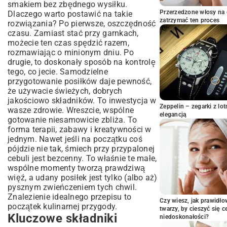
smakiem bez zbędnego wysiłku.
Inspirujące przepisy krok po kroku
Przerzedzone włosy na 
Dlaczego warto postawić na takie
Dania jednogarnkowe – minimalny wysiłek,
zatrzymać ten proces
rozwiązania? Po pierwsze, oszczędność
maksymalny smak
czasu. Zamiast stać przy garnkach,
Makaronowe fantazje – szybkie i sycące
możecie ten czas spędzić razem,
propozycje
rozmawiając o minionym dniu. Po
Kuchnia azjatycka w ekspresowym
drugie, to doskonały sposób na kontrolę
wydaniu – egzotyczne smaki bez trudu
tego, co jecie. Samodzielne
przygotowanie posiłków daje pewność,
Lekkie sałatki z dodatkami – idealne na
ciepłe dni
że używacie świeżych, dobrych
jakościowo składników. To inwestycja w
Szybki obiad dla dwojga: Jak
Zeppelin – zegarki z l
wasze zdrowie. Wreszcie, wspólne
zaoszczędzić czas i pieniądze w kuchni?
elegancją
gotowanie niesamowicie zbliża. To
Planowanie posiłków – klucz do
forma terapii, zabawy i kreatywności w
efektywnego gotowania
jednym. Nawet jeśli na początku coś
Wykorzystanie resztek – kreatywne
pójdzie nie tak, śmiech przy przypalonej
sposoby na brak marnowania jedzenia
cebuli jest bezcenny. To właśnie te małe,
Romantyczny obiad w domu – dodatki,
wspólne momenty tworzą prawdziwą
które tworzą atmosferę
więź, a udany posiłek jest tylko (albo aż)
pysznym zwieńczeniem tych chwil.
Nastrojowe oświetlenie i muzyka – przepis
na udany wieczór
Znalezienie idealnego przepisu to
Czy wiesz, jak prawidł
początek kulinarnej przygody.
Słodkie zakończenie – proste desery dla
twarzy, by cieszyć się 
Kluczowe składniki
zakochanych
niedoskonałości?