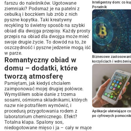
farszu do naleśników. Ugotowane
Inteligentny dom: co k
Poradnik
ziemniaki? Podsmaż je na patelni z
cebulką i boczkiem lub zrób z nich
pyszne kopytka. Taki kreatywny
recykling to świetny sposób na szybki
obiad dla dwojga przepisy. Każdy prosty
przepis na obiad dla dwojga może mieć
swoje drugie życie. To dowód na to, że
oszczędność i pyszne jedzenie mogą iść
w parze.
Biznesowe zastosowani
Romantyczny obiad w
korzyściach i wdrożeni
domu – dodatki, które
tworzą atmosferę
Pamiętam, jak kiedyś chciałem
zaimponować mojej drugiej połówce.
Wymyśliłem sobie danie z trzema
sosami, ośmioma składnikami, których
nazw nie potrafiłem wymówić, i
procedurą przygotowania rodem z
Aplikacje ułatwiające c
laboratorium chemicznego. Efekt?
po cyfrowych pomocni
Totalna klapa. Spalony sos,
niedogotowane mięso i ja – cały w mące