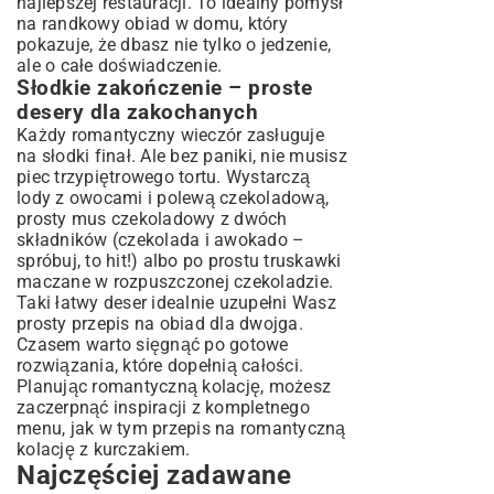
najlepszej restauracji. To idealny pomysł
na randkowy obiad w domu, który
pokazuje, że dbasz nie tylko o jedzenie,
ale o całe doświadczenie.
Słodkie zakończenie – proste
desery dla zakochanych
Każdy romantyczny wieczór zasługuje
na słodki finał. Ale bez paniki, nie musisz
piec trzypiętrowego tortu. Wystarczą
lody z owocami i polewą czekoladową,
prosty mus czekoladowy z dwóch
składników (czekolada i awokado –
spróbuj, to hit!) albo po prostu truskawki
maczane w rozpuszczonej czekoladzie.
Taki łatwy deser idealnie uzupełni Wasz
prosty przepis na obiad dla dwojga.
Czasem warto sięgnąć po gotowe
rozwiązania, które dopełnią całości.
Planując romantyczną kolację, możesz
zaczerpnąć inspiracji z kompletnego
menu, jak w tym
przepis na romantyczną
kolację z kurczakiem
.
Najczęściej zadawane