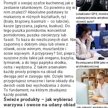
Pomyśl o swojej szafce kuchennej jak o
zestawie ratunkowym. Co powinno się w
nim znaleźć? Absolutne podstawy to
Lokalizator GPS, monito
makarony w różnych kształtach, ryż
zabezpieczenia antykra
(biały, brązowy, basmati – co lubicie),
chronić auto?
kasze (gryczana, jaglana, kuskus). Do
tego puszka pomidorów, koncentrat
pomidorowy, puszka ciecierzycy lub
fasoli. To baza do niezliczonych dań. Nie
zapomnij o dobrym oleju lub oliwie z
oliwek, occie winnym, musztardzie i
sosie sojowym. A przyprawy? Sól, pieprz,
suszone zioła takie jak oregano, bazylia,
tymianek, a do tego papryka słodka,
Rozwiązania BIM jako n
ostra i wędzona. Z takim arsenałem
architektonicznej
każdy prosty przepis na obiad dla
dwojga jest w zasięgu ręki. Dzięki temu
przygotujesz smaczne i tanie obiady dla
dwóch osób bez wychodzenia z domu.
To fundament, na którym zbudujesz
każdy posiłek.
Świeże produkty – jak wybierać
warzywa i owoce na udany obiad
Jak zakupić wydajny ko