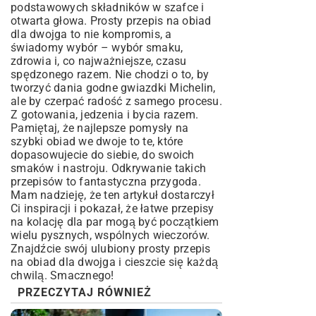
podstawowych składników w szafce i
otwarta głowa. Prosty przepis na obiad
dla dwojga to nie kompromis, a
świadomy wybór – wybór smaku,
zdrowia i, co najważniejsze, czasu
spędzonego razem. Nie chodzi o to, by
tworzyć dania godne gwiazdki Michelin,
ale by czerpać radość z samego procesu.
Z gotowania, jedzenia i bycia razem.
Pamiętaj, że najlepsze pomysły na
szybki obiad we dwoje to te, które
dopasowujecie do siebie, do swoich
smaków i nastroju. Odkrywanie takich
przepisów to fantastyczna przygoda.
Mam nadzieję, że ten artykuł dostarczył
Ci inspiracji i pokazał, że łatwe przepisy
na kolację dla par mogą być początkiem
wielu pysznych, wspólnych wieczorów.
Znajdźcie swój ulubiony prosty przepis
na obiad dla dwojga i cieszcie się każdą
chwilą. Smacznego!
PRZECZYTAJ RÓWNIEŻ