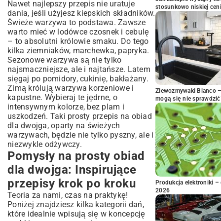
Nawet najlepszy przepis nie uratuje
stosunkowo niskiej cen
dania, jeśli użyjesz kiepskich składników.
Świeże warzywa to podstawa. Zawsze
warto mieć w lodówce czosnek i cebulę
– to absolutni królowie smaku. Do tego
kilka ziemniaków, marchewka, papryka.
Sezonowe warzywa są nie tylko
najsmaczniejsze, ale i najtańsze. Latem
sięgaj po pomidory, cukinię, bakłażany.
Zimą królują warzywa korzeniowe i
Zlewozmywaki Blanco – 
kapustne. Wybieraj te jędrne, o
mogą się nie sprawdzić
intensywnym kolorze, bez plam i
uszkodzeń. Taki prosty przepis na obiad
dla dwojga, oparty na świeżych
warzywach, będzie nie tylko pyszny, ale i
niezwykle odżywczy.
Pomysły na prosty obiad
dla dwojga: Inspirujące
przepisy krok po kroku
Produkcja elektroniki – 
2026
Teoria za nami, czas na praktykę!
Poniżej znajdziesz kilka kategorii dań,
które idealnie wpisują się w koncepcję