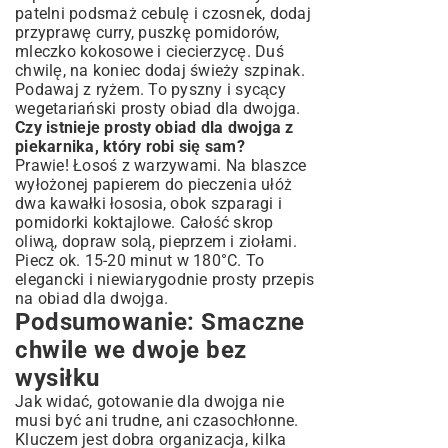
patelni podsmaż cebulę i czosnek, dodaj
przyprawę curry, puszkę pomidorów,
mleczko kokosowe i ciecierzycę. Duś
chwilę, na koniec dodaj świeży szpinak.
Podawaj z ryżem. To pyszny i sycący
wegetariański prosty obiad dla dwojga.
Czy istnieje prosty obiad dla dwojga z
piekarnika, który robi się sam?
Prawie! Łosoś z warzywami. Na blaszce
wyłożonej papierem do pieczenia ułóż
dwa kawałki łososia, obok szparagi i
pomidorki koktajlowe. Całość skrop
oliwą, dopraw solą, pieprzem i ziołami.
Piecz ok. 15-20 minut w 180°C. To
elegancki i niewiarygodnie prosty przepis
na obiad dla dwojga.
Podsumowanie: Smaczne
chwile we dwoje bez
wysiłku
Jak widać, gotowanie dla dwojga nie
musi być ani trudne, ani czasochłonne.
Kluczem jest dobra organizacja, kilka