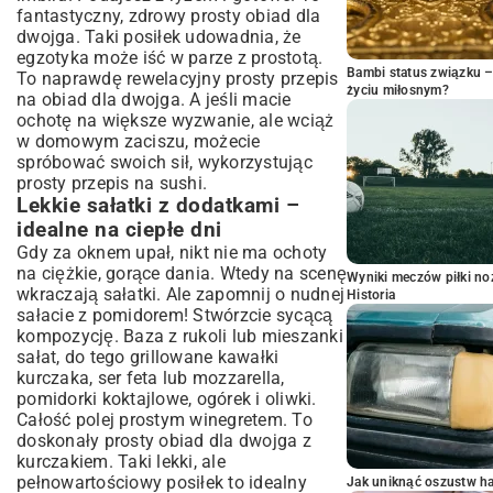
fantastyczny, zdrowy prosty obiad dla
dwojga. Taki posiłek udowadnia, że
egzotyka może iść w parze z prostotą.
Bambi status związku 
To naprawdę rewelacyjny prosty przepis
życiu miłosnym?
na obiad dla dwojga. A jeśli macie
ochotę na większe wyzwanie, ale wciąż
w domowym zaciszu, możecie
spróbować swoich sił, wykorzystując
prosty przepis na sushi
.
Lekkie sałatki z dodatkami –
idealne na ciepłe dni
Gdy za oknem upał, nikt nie ma ochoty
na ciężkie, gorące dania. Wtedy na scenę
Wyniki meczów piłki noż
wkraczają sałatki. Ale zapomnij o nudnej
Historia
sałacie z pomidorem! Stwórzcie sycącą
kompozycję. Baza z rukoli lub mieszanki
sałat, do tego grillowane kawałki
kurczaka, ser feta lub mozzarella,
pomidorki koktajlowe, ogórek i oliwki.
Całość polej prostym winegretem. To
doskonały prosty obiad dla dwojga z
kurczakiem. Taki lekki, ale
pełnowartościowy posiłek to idealny
Jak uniknąć oszustw h