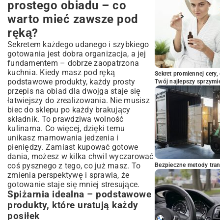
Najczęściej zadawane pytania o proste
prostego obiadu – co
obiady dla dwojga (FAQ)
warto mieć zawsze pod
Podsumowanie: Smaczne chwile we
ręką?
dwoje bez wysiłku
Sekretem każdego udanego i szybkiego
gotowania jest dobra organizacja, a jej
fundamentem – dobrze zaopatrzona
kuchnia. Kiedy masz pod ręką
Sekret promiennej cery,
podstawowe produkty, każdy prosty
Twój najlepszy sprzymi
przepis na obiad dla dwojga staje się
łatwiejszy do zrealizowania. Nie musisz
biec do sklepu po każdy brakujący
składnik. To prawdziwa wolność
kulinarna. Co więcej, dzięki temu
unikasz marnowania jedzenia i
pieniędzy. Zamiast kupować gotowe
dania, możesz w kilka chwil wyczarować
coś pysznego z tego, co już masz. To
Bezpieczne metody trans
zmienia perspektywę i sprawia, że
gotowanie staje się mniej stresujące.
Spiżarnia idealna – podstawowe
produkty, które uratują każdy
posiłek