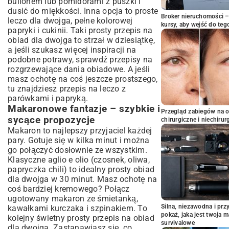
bulionem lub pomidorami z puszki i
dusić do miękkości. Inna opcja to proste
Broker nieruchomości – 
leczo dla dwojga, pełne kolorowej
kursy, aby wejść do teg
papryki i cukinii. Taki prosty przepis na
obiad dla dwojga to strzał w dziesiątkę,
a jeśli szukasz więcej inspiracji na
podobne potrawy, sprawdź
przepisy na
rozgrzewające dania obiadowe
. A jeśli
masz ochotę na coś jeszcze prostszego,
tu znajdziesz
przepis na leczo z
parówkami i papryką
.
Makaronowe fantazje – szybkie i
Przegląd zabiegów na 
sycące propozycje
chirurgiczne i niechirur
Makaron to najlepszy przyjaciel każdej
pary. Gotuje się w kilka minut i można
go połączyć dosłownie ze wszystkim.
Klasyczne aglio e olio (czosnek, oliwa,
papryczka chili) to idealny prosty obiad
dla dwojga w 30 minut. Masz ochotę na
coś bardziej kremowego? Połącz
ugotowany makaron ze śmietanką,
Silna, niezawodna i pr
kawałkami kurczaka i szpinakiem. To
pokaż, jaka jest twoja 
kolejny świetny prosty przepis na obiad
survivalowe
dla dwojga. Zastanawiasz się, co