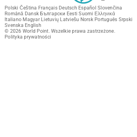
Polski
Čeština
Français
Deutsch
Español
Slovenčina
Română
Dansk
Български
Eesti
Suomi
Ελληνικά
Italiano
Magyar
Lietuvių
Latviešu
Norsk
Português
Srpski
Svenska
English
© 2026 World Point. Wszelkie prawa zastrzeżone.
Polityka prywatności