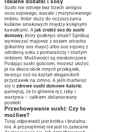
Idealne dodatki i sosy
Sushi nie istnieje bez trzech amigos:
sosu sojowego, wasabi i marynowanego
imbiru. Imbir służy do oczyszczania
kubków smakowych między kolejnymi
kawałkami. A
jak zrobić sos do sushi
domowy
, który podkręci smak? Spróbuj
wymieszać majonez z sosem sriracha
(pikantny sos mayo) albo sos sojowy z
odrobiną soku z pomarańczy i startym
imbirem. Możliwości są nieskończone.
Podając sushi gościom, możesz ułożyć
je na desce obok innych przekąsek,
tworząc coś na kształt
eleganckich
przystawek na zimno
. A jeśli martwisz
się o
zdrowe sushi domowe kalorie
,
pamiętaj, że to głównie ryż, ryby i
warzywa – całkiem zbilansowany
posiłek!
Przechowywanie sushi: Czy to
możliwe?
Tutaj odpowiedź jest krótka i brutalna:
nie. A przynajmniej nie jest to zalecane.