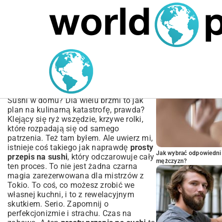
MARIUSZ ŁAMAGA
04.10.2025
SPORT
POPULARNE A
Prosty przepis na sushi w
domu | Kompletny
poradnik krok po kroku
Sushi w domu? Dla wielu brzmi to jak
plan na kulinarną katastrofę, prawda?
Klejący się ryż wszędzie, krzywe rolki,
które rozpadają się od samego
patrzenia. Też tam byłem. Ale uwierz mi,
istnieje coś takiego jak naprawdę
prosty
Jak wybrać odpowiedni 
przepis na sushi
, który odczarowuje cały
mężczyzn?
ten proces. To nie jest żadna czarna
magia zarezerwowana dla mistrzów z
Tokio. To coś, co możesz zrobić we
własnej kuchni, i to z rewelacyjnym
skutkiem. Serio. Zapomnij o
perfekcjonizmie i strachu. Czas na