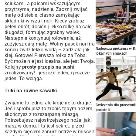
kciukami, a palcami wskazującymi
przytrzymaj nadzienie. Zacznij zwijać
matę od siebie, ciasno zamykając
składniki w ryżu i nori. Kiedy zrobisz
pełen obrót, dociśnij lekko rolkę na całej
długości, formując zgrabny wałek.
Następnie kontynuuj rolowanie, aż
zużyjesz całą matę. Wolny pasek nori na
Najlepsza piekarnia w 
końcu zwilż lekko wodą – zadziała jak
lokalnych smakach
klej. Gotowe! Pierwsza rolka za Tobą.
Być może nie jest idealna, ale jest Twoja.
Kolejny
prosty przepis na sushi
zrealizowany! I jeszcze jeden, i jeszcze
jeden. To wciąga.
Triki na równe kawałki
Zwijanie to jedno, ale krojenie to drugie.
Ćwiczenia dla pracown
Jeśli spróbujesz to zrobić tępym nożem,
poradnik
skończysz z rozszarpaną miazgą.
Potrzebujesz najostrzejszego noża, jaki
masz w domu. I tu jest sekret: przed
każdym cięciem zanurz ostrze w misce z