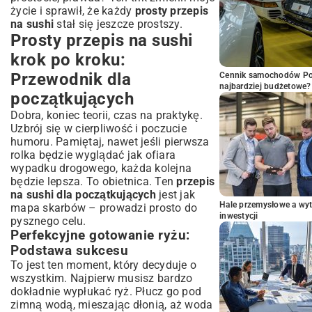
życie i sprawił, że każdy
prosty przepis
na sushi
stał się jeszcze prostszy.
Prosty przepis na sushi
krok po kroku:
Przewodnik dla
Cennik samochodów Por
najbardziej budżetowe?
początkujących
Dobra, koniec teorii, czas na praktykę.
Uzbrój się w cierpliwość i poczucie
humoru. Pamiętaj, nawet jeśli pierwsza
rolka będzie wyglądać jak ofiara
wypadku drogowego, każda kolejna
będzie lepsza. To obietnica. Ten
przepis
na sushi dla początkujących
jest jak
Hale przemysłowe a wyt
mapa skarbów – prowadzi prosto do
inwestycji
pysznego celu.
Perfekcyjne gotowanie ryżu:
Podstawa sukcesu
To jest ten moment, który decyduje o
wszystkim. Najpierw musisz bardzo
dokładnie wypłukać ryż. Płucz go pod
zimną wodą, mieszając dłonią, aż woda