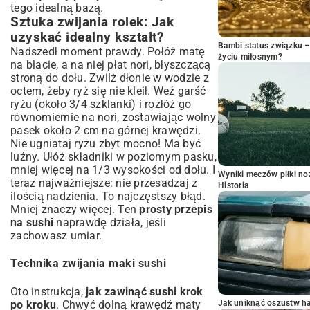
tego idealną bazą.
Sztuka zwijania rolek: Jak
uzyskać idealny kształt?
Bambi status związku 
Nadszedł moment prawdy. Połóż matę
życiu miłosnym?
na blacie, a na niej płat nori, błyszczącą
stroną do dołu. Zwilż dłonie w wodzie z
octem, żeby ryż się nie kleił. Weź garść
ryżu (około 3/4 szklanki) i rozłóż go
równomiernie na nori, zostawiając wolny
pasek około 2 cm na górnej krawędzi.
Nie ugniataj ryżu zbyt mocno! Ma być
luźny. Ułóż składniki w poziomym pasku,
mniej więcej na 1/3 wysokości od dołu. I
Wyniki meczów piłki noż
teraz najważniejsze: nie przesadzaj z
Historia
ilością nadzienia. To najczęstszy błąd.
Mniej znaczy więcej. Ten
prosty przepis
na sushi
naprawdę działa, jeśli
zachowasz umiar.
Technika zwijania maki sushi
Oto instrukcja,
jak zawinąć sushi krok
po kroku
. Chwyć dolną krawędź maty
Jak uniknąć oszustw h