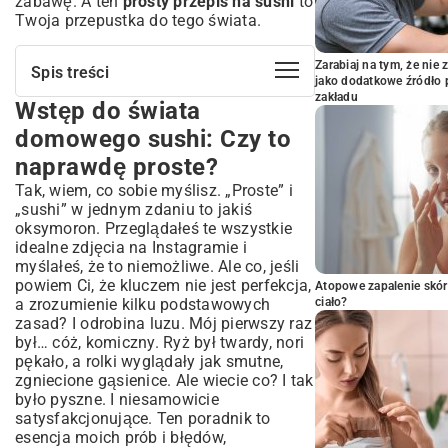
zabawę. A ten
prosty przepis na sushi
to
Twoja przepustka do tego świata.
Zarabiaj na tym, że ni
Spis treści
jako dodatkowe źródło 
zakładu
Wstęp do świata
Wstęp do świata domowego sushi: Czy
to naprawdę proste?
domowego sushi: Czy to
Dlaczego warto spróbować zrobić sushi w
naprawdę proste?
domu?
Tak, wiem, co sobie myślisz. „Proste” i
Niezbędne składniki i akcesoria: Co
„sushi” w jednym zdaniu to jakiś
przygotować na start?
oksymoron. Przeglądałeś te wszystkie
Ryż do sushi: Sekrety idealnej konsystencji
idealne zdjęcia na Instagramie i
Wybór dodatków: Od klasyki po Twoje
myślałeś, że to niemożliwe. Ale co, jeśli
ulubione smaki
powiem Ci, że kluczem nie jest perfekcja,
Atopowe zapalenie skór
Podstawowe narzędzia do zwijania sushi
a zrozumienie kilku podstawowych
ciało?
Prosty przepis na sushi krok po kroku:
zasad? I odrobina luzu. Mój pierwszy raz
Przewodnik dla początkujących
był… cóż, komiczny. Ryż był twardy, nori
pękało, a rolki wyglądały jak smutne,
Perfekcyjne gotowanie ryżu: Podstawa
zgniecione gąsienice. Ale wiecie co? I tak
sukcesu
było pyszne. I niesamowicie
Przygotowanie nadzienia: Krojenie i
satysfakcjonujące. Ten poradnik to
sezonowanie
esencja moich prób i błędów,
Sztuka zwijania rolek: Jak uzyskać idealny