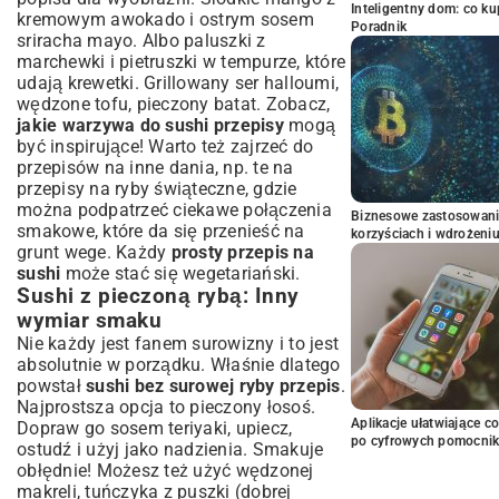
Inteligentny dom: co k
kremowym awokado i ostrym sosem
Poradnik
sriracha mayo. Albo paluszki z
marchewki i pietruszki w tempurze, które
udają krewetki. Grillowany ser halloumi,
wędzone tofu, pieczony batat. Zobacz,
jakie warzywa do sushi przepisy
mogą
być inspirujące! Warto też zajrzeć do
przepisów na inne dania, np. te na
przepisy na ryby świąteczne
, gdzie
można podpatrzeć ciekawe połączenia
Biznesowe zastosowani
smakowe, które da się przenieść na
korzyściach i wdrożeni
grunt wege. Każdy
prosty przepis na
sushi
może stać się wegetariański.
Sushi z pieczoną rybą: Inny
wymiar smaku
Nie każdy jest fanem surowizny i to jest
absolutnie w porządku. Właśnie dlatego
powstał
sushi bez surowej ryby przepis
.
Najprostsza opcja to pieczony łosoś.
Aplikacje ułatwiające c
Dopraw go sosem teriyaki, upiecz,
po cyfrowych pomocni
ostudź i użyj jako nadzienia. Smakuje
obłędnie! Możesz też użyć wędzonej
makreli, tuńczyka z puszki (dobrej