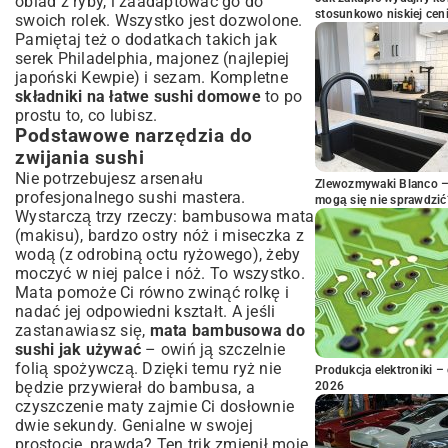
obiad z ryby
, i zaadaptować go do
stosunkowo niskiej cen
swoich rolek. Wszystko jest dozwolone.
Pamiętaj też o dodatkach takich jak
serek Philadelphia, majonez (najlepiej
japoński Kewpie) i sezam. Kompletne
składniki na łatwe sushi domowe
to po
prostu to, co lubisz.
Podstawowe narzędzia do
zwijania sushi
Nie potrzebujesz arsenału
Zlewozmywaki Blanco – 
profesjonalnego sushi mastera.
mogą się nie sprawdzić
Wystarczą trzy rzeczy: bambusowa mata
(makisu), bardzo ostry nóż i miseczka z
wodą (z odrobiną octu ryżowego), żeby
moczyć w niej palce i nóż. To wszystko.
Mata pomoże Ci równo zwinąć rolkę i
nadać jej odpowiedni kształt. A jeśli
zastanawiasz się,
mata bambusowa do
sushi jak używać
– owiń ją szczelnie
folią spożywczą. Dzięki temu ryż nie
Produkcja elektroniki – 
będzie przywierał do bambusa, a
2026
czyszczenie maty zajmie Ci dosłownie
dwie sekundy. Genialne w swojej
prostocie, prawda? Ten trik zmienił moje