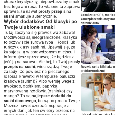
charakterystyczny, niepowtarzalny smak.
Bez tego ani rusz. To właśnie ta zaprawa
sprawia, że nawet
prosty przepis na
Lokalizator GPS, monito
sushi
smakuje autentycznie.
zabezpieczenia antykra
Wybór dodatków: Od klasyki po
chronić auto?
Twoje ulubione smaki
Tutaj zaczyna się prawdziwa zabawa!
Możliwości są nieograniczone. Klasyka
to oczywiście surowa ryba – łosoś lub
tuńczyk klasy sashimi. Upewnij się, że
kupujesz ją w sprawdzonym miejscu i
informujesz sprzedawcę, że będziesz
jeść ją na surowo. Ale hej, to Twój
prosty
przepis na sushi
, więc rządzą Twoje
Rozwiązania BIM jako n
zasady! Co powiesz na pieczonego
architektonicznej
łososia, krewetki w tempurze, paluszki
krabowe (surimi)? Albo wersję wege z
awokado, ogórkiem, papryką,
marynowaną rzodkwią (oshinko) czy
mango? To są
najlepsze dodatki do
sushi domowego
, bo są po prostu Twoje.
Możesz nawet czerpać inspiracje z
innych dań, jak ten świetny
przepis na
Jak zakupić wydajny ko