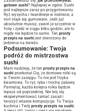
Zastanawiasz się,
jak przechowywać
gotowe sushi
? Najlepiej w ogóle. Sushi
jest najlepsze zaraz po przygotowaniu.
Ryż wysycha i twardnieje w lodówce, a
nori staje się gumowate. Jeśli już
absolutnie musisz, zawiń je szczelnie w
folię i zjedz w ciągu kilku godzin, ale to
nigdy nie będzie to samo. Ten
prosty
przepis na sushi
jest stworzony do
jedzenia na świeżo.
Podsumowanie: Twoja
podróż do mistrzostwa
sushi
Mam nadzieję, że ten
prosty przepis na
sushi
przekonał Cię, że domowe rolki są
w Twoim zasięgu. To nie jest fizyka
kwantowa. To ryż, ryba i trochę zabawy.
Pamiętaj, każda kolejna rolka będzie
lepsza od poprzedniej. Nie bój się
eksperymentować, łamać zasad i
tworzyć własne kompozycje. To Twoja
kuchnia i Twój
prosty przepis na sushi
.
A teraz idź, zwijaj i ciesz się smakiem