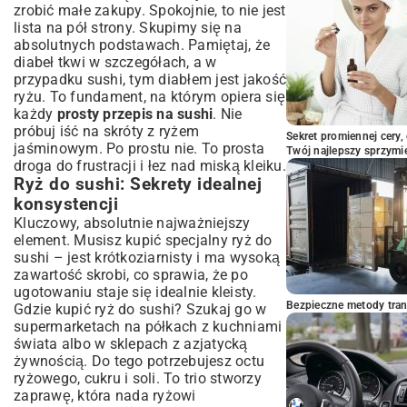
zrobić małe zakupy. Spokojnie, to nie jest
lista na pół strony. Skupimy się na
absolutnych podstawach. Pamiętaj, że
diabeł tkwi w szczegółach, a w
przypadku sushi, tym diabłem jest jakość
ryżu. To fundament, na którym opiera się
każdy
prosty przepis na sushi
. Nie
próbuj iść na skróty z ryżem
Sekret promiennej cery,
jaśminowym. Po prostu nie. To prosta
Twój najlepszy sprzymi
droga do frustracji i łez nad miską kleiku.
Ryż do sushi: Sekrety idealnej
konsystencji
Kluczowy, absolutnie najważniejszy
element. Musisz kupić specjalny ryż do
sushi – jest krótkoziarnisty i ma wysoką
zawartość skrobi, co sprawia, że po
ugotowaniu staje się idealnie kleisty.
Bezpieczne metody trans
Gdzie kupić ryż do sushi? Szukaj go w
supermarketach na półkach z kuchniami
świata albo w sklepach z azjatycką
żywnością. Do tego potrzebujesz octu
ryżowego, cukru i soli. To trio stworzy
zaprawę, która nada ryżowi