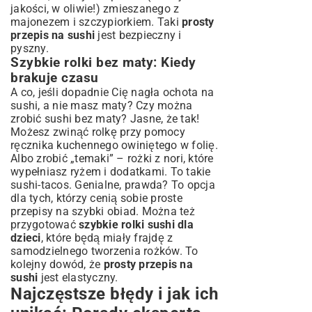
jakości, w oliwie!) zmieszanego z
majonezem i szczypiorkiem. Taki
prosty
przepis na sushi
jest bezpieczny i
pyszny.
Szybkie rolki bez maty: Kiedy
brakuje czasu
A co, jeśli dopadnie Cię nagła ochota na
sushi, a nie masz maty? Czy można
zrobić sushi bez maty? Jasne, że tak!
Możesz zwinąć rolkę przy pomocy
ręcznika kuchennego owiniętego w folię.
Albo zrobić „temaki” – rożki z nori, które
wypełniasz ryżem i dodatkami. To takie
sushi-tacos. Genialne, prawda? To opcja
dla tych, którzy cenią sobie
proste
przepisy na szybki obiad
. Można też
przygotować
szybkie rolki sushi dla
dzieci
, które będą miały frajdę z
samodzielnego tworzenia rożków. To
kolejny dowód, że
prosty przepis na
sushi
jest elastyczny.
Najczęstsze błędy i jak ich