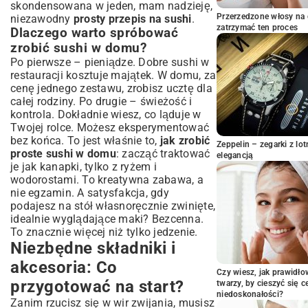
skondensowana w jeden, mam nadzieję,
kształt?
Przerzedzone włosy na 
niezawodny
prosty przepis na sushi
.
Kreatywne wariacje i pomysły na
zatrzymać ten proces
Dlaczego warto spróbować
domowe sushi
zrobić sushi w domu?
Sushi wege: Lekkie i smaczne alternatywy
Po pierwsze – pieniądze. Dobre sushi w
Sushi z pieczoną rybą: Inny wymiar smaku
restauracji kosztuje majątek. W domu, za
Szybkie rolki bez maty: Kiedy brakuje czasu
cenę jednego zestawu, zrobisz ucztę dla
całej rodziny. Po drugie – świeżość i
Najczęstsze błędy i jak ich unikać:
kontrola. Dokładnie wiesz, co ląduje w
Porady eksperta
Twojej rolce. Możesz eksperymentować
Jak podawać i przechowywać domowe
bez końca. To jest właśnie to,
jak zrobić
sushi?
Zeppelin – zegarki z l
proste sushi w domu
: zacząć traktować
elegancją
Idealne dodatki i sosy
je jak kanapki, tylko z ryżem i
Przechowywanie sushi: Czy to możliwe?
wodorostami. To kreatywna zabawa, a
nie egzamin. A satysfakcja, gdy
Podsumowanie: Twoja podróż do
podajesz na stół własnoręcznie zwinięte,
mistrzostwa sushi
idealnie wyglądające maki? Bezcenna.
To znacznie więcej niż tylko jedzenie.
Niezbędne składniki i
akcesoria: Co
Czy wiesz, jak prawidł
przygotować na start?
twarzy, by cieszyć się 
niedoskonałości?
Zanim rzucisz się w wir zwijania, musisz