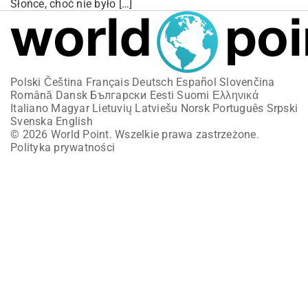
Słońce, choć nie było […]
Polski
Čeština
Français
Deutsch
Español
Slovenčina
Română
Dansk
Български
Eesti
Suomi
Ελληνικά
Italiano
Magyar
Lietuvių
Latviešu
Norsk
Português
Srpski
Svenska
English
© 2026 World Point. Wszelkie prawa zastrzeżone.
Polityka prywatności