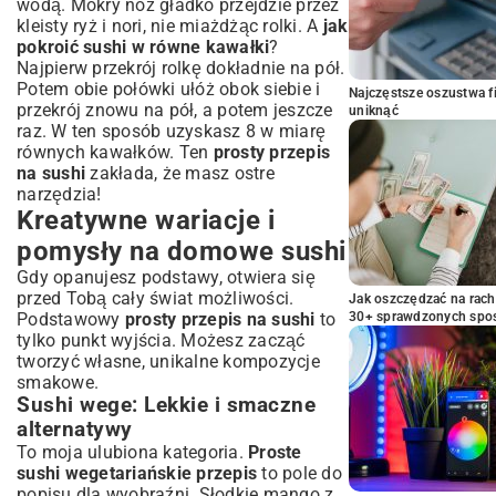
wodą. Mokry nóż gładko przejdzie przez
kleisty ryż i nori, nie miażdżąc rolki. A
jak
pokroić sushi w równe kawałki
?
Najpierw przekrój rolkę dokładnie na pół.
Potem obie połówki ułóż obok siebie i
Najczęstsze oszustwa f
przekrój znowu na pół, a potem jeszcze
uniknąć
raz. W ten sposób uzyskasz 8 w miarę
równych kawałków. Ten
prosty przepis
na sushi
zakłada, że masz ostre
narzędzia!
Kreatywne wariacje i
pomysły na domowe sushi
Gdy opanujesz podstawy, otwiera się
przed Tobą cały świat możliwości.
Jak oszczędzać na rac
30+ sprawdzonych sp
Podstawowy
prosty przepis na sushi
to
tylko punkt wyjścia. Możesz zacząć
tworzyć własne, unikalne kompozycje
smakowe.
Sushi wege: Lekkie i smaczne
alternatywy
To moja ulubiona kategoria.
Proste
sushi wegetariańskie przepis
to pole do
popisu dla wyobraźni. Słodkie mango z