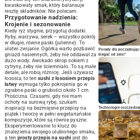
kwaskowaty smak, który balansuje
resztę składników. Nie polecam.
Przygotowanie nadzienia:
Krojenie i sezonowanie
Kiedy ryż stygnie, przygotuj dodatki.
Ryby, warzywa, serek – wszystko pokrój
w długie, równe paski (julienne). To
ułatwi zwijanie. Ogórka warto pozbawić
Porady dla początkując
gniazd nasiennych, żeby nie oddawał za
biegać od zera?
dużo wody. Awokado skrop sokiem z
cytryny, żeby nie ściemniało. To są małe
detale, ale robią różnicę. Jeśli używasz
łososia, to ten
sushi z łososiem przepis
łatwy
wymaga tylko pokrojenia go w
zgrabne paski o grubości około 1 cm.
Prościzna. Czasami, gdy nie mam
ochoty na surową rybę, szukam
inspiracji na
bezmięsne przepisy na
Technologie oszczędzan
piątek
i tworzę w pełni wegetariańskie
kompozycje, które są równie pyszne.
Eksperymentowanie to klucz do
znalezienia swojego ulubionego smaku,
a ten
prosty przepis na sushi
jest do