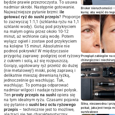
będzie prawie przezroczysta. To usuwa
nadmiar skrobi. Następnie gotowanie.
Broker nieruchomości – 
Najważniejsze pytanie brzmi:
ile
kursy, aby wejść do teg
gotować ryż do sushi przepis
? Proporcje
to zazwyczaj 1:1,1 (szklanka ryżu na 1,1
szklanki wody). Gotuj pod przykryciem
na małym ogniu przez około 10-12
minut, aż wchłonie całą wodę. Potem
wyłącz ogień i zostaw pod przykryciem
na kolejne 15 minut. Absolutnie nie
podnoś pokrywki! W międzyczasie
przygotuj zaprawę: podgrzej ocet ryżowy
Przegląd zabiegów na 
z cukrem i solą, aż się rozpuszczą.
chirurgiczne i niechirur
Gorący, ugotowany ryż przełóż do dużej
(nie metalowej!) miski, polej zaprawą i
delikatnie mieszaj drewnianą łyżką,
jednocześnie go wachlując. Tak,
wachlując. To pomaga odparować
nadmiar wilgoci i nadaje ryżowi połysk.
Ten
prosty przepis na sushi
opiera się
na tym idealnym ryżu. Czasami pojawia
Silna, niezawodna i pr
się pytanie o
sushi bez octu ryżowego
pokaż, jaka jest twoja 
przepis
– technicznie jest to możliwe,
survivalowe
ale traci się ten charakterystyczny,