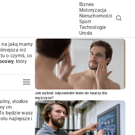
Biznes
Motoryzacja
Nieruchomości
Sport
Technologie
POPULARNE ARTYKUŁY
Uroda
ą, na jaką mamy
lniejsza niż
tu o czymś, co
wocowy
, który
Jak wybrać odpowiedni krem do twarzy dla
mężczyzn?
liny, słodkie
lmy im
 To będzie wasz
stu najlepsze i