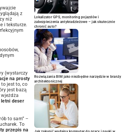
żywajcie
wyglądają z
Lokalizator GPS, monitoring pojazdów i
zy niż
zabezpieczenia antykradzieżowe – jak skutecznie
 i teksturze.
chronić auto?
erfekcyjnym
sposobów,
jedynym
wy (wystarczy
Rozwiązania BIM jako niezbędne narzędzie w branży
acje na prosty
architektonicznej
 jest to, co
tóry jest bazą
ł wjeżdża
 letni deser
zrób to sam” –
ucharek. To
ty przepis na
Jak zakupić wydajny komputer do pracy i nauki w