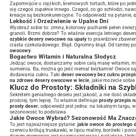
Dodatki, Które Podkreślą Smak
Zapomnijcie o ciężkich, kremowych tortach, które po j
Pomysły na Ekspresowe Desery Owocowe – Bez Pieczeni
się czegoś zupełnie innego. Czegoś, co go schłodzi, nawo
kreacje są bezkonkurencyjne. To odpowiedź na pytanie,
c
Owocowe Sałatki i Bowle – Szybko i Zdrowo
Lekkość i Orzeźwienie w Upalne Dni
Kremowe Pyszności: Musy i Parfaity
Wyobraź sobie to: zimny, kolorowy pucharek pełen świeży
Desery z Galaretką – Klasyka w Nowym Wydaniu
granoli. Brzmi dobrze? To właśnie esencja letniego deseru
Krok po Kroku: Jak Przygotować Idealny Prosty Letni D
szybkie desery owocowe na upały
to prawdziwe zbawien
Podstawowy Przepis na Deser Warstwowy
ciasta czekoladowego. Błąd. Ogromny błąd. Od tamtej po
owocowy
.
Wskazówki dla Perfekcyjnego Smaku i Wyglądu
Bogactwo Witamin i Naturalna Słodycz
Ulepsz Swój Deser: Kreatywne Modyfikacje i Serwowanie
Jedząc owoce, dostarczamy sobie całą masę witamin, mi
Dodatki i Ozdoby, Które Zachwycą
sumienia. Ba, można go jeść niemal bezkarnie! Owoce są
Desery Owocowe na Specjalne Okazje
dodawania cukru. Taki
deser owocowy bez cukru przepi
Podsumowanie: Lato na Talerzu – Ciesz się Prostotą i 
na zdrowe desery owocowe w lecie
, jakie możecie sobi
Klucz do Prostoty: Składniki na Szyb
Sekretem genialnego deseru jest jakość, a nie ilość skła
prościej, tym lepiej. To właśnie definiuje
prosty przepis 
prosty deser
, odpowiedź jest jedna: na lokalnym targu, 
sezonowość to podstawa.
Jakie Owoce Wybrać? Sezonowość Ma Znacze
To jest najważniejsze pytanie:
jakie owoce do prostego d
czerwcu królują truskawki, w lipcu maliny, borówki i porze
danym momencie jest najsmaczniejsze i najtańsze. Unika