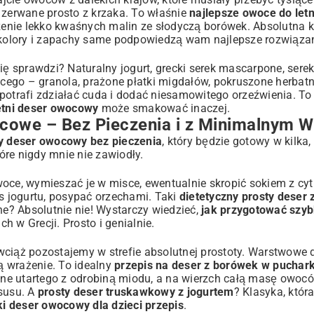
 zerwane prosto z krzaka. To właśnie
najlepsze owoce do let
czenie lekko kwaśnych malin ze słodyczą borówek. Absolutna k
m kolory i zapachy same podpowiedzą wam najlepsze rozwiąza
ę sprawdzi? Naturalny jogurt, grecki serek mascarpone, serek 
ącego – granola, prażone płatki migdałów, pokruszone herbatni
potrafi zdziałać cuda i dodać niesamowitego orzeźwienia. To 
letni deser owocowy
może smakować inaczej.
owe – Bez Pieczenia i z Minimalnym W
ty deser owocowy bez pieczenia
, który będzie gotowy w kilk
óre nigdy mnie nie zawiodły.
oce, wymieszać je w misce, ewentualnie skropić sokiem z cyt
ks jogurtu, posypać orzechami. Taki
dietetyczny prosty deser
ne? Absolutnie nie! Wystarczy wiedzieć,
jak przygotować szyb
h w Grecji. Prosto i genialnie.
wciąż pozostajemy w strefie absolutnej prostoty. Warstwowe 
ą wrażenie. To idealny
przepis na deser z borówek w puchar
ne utartego z odrobiną miodu, a na wierzch całą masę owoc
ksusu. A
prosty deser truskawkowy z jogurtem
? Klasyka, któr
ki deser owocowy dla dzieci przepis
.