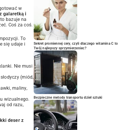
ygotować w
 galaretką i
to bazuje na
eć. Coś za coś.
mpozycji. To
e się udaje i
Sekret promiennej cery, czyli dlaczego witamina C to
Twój najlepszy sprzymierzeniec?
klanki. Nie musi
 słodyczy (miód,
awki, maliny,
Bezpieczne metody transportu dzieł sztuki
tu wizualnego.
aj od razu,
ekki deser z