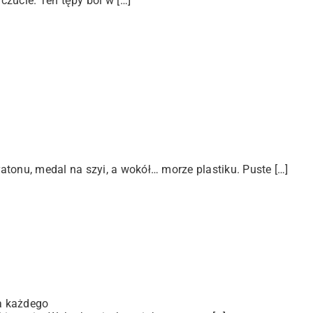
zucie. Ten tępy ból w […]
tonu, medal na szyi, a wokół… morze plastiku. Puste […]
a każdego