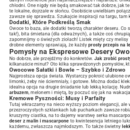
chłodni. One nigdy nie będą smakować tak dobrze, jak te
te lokalne, dojrzałe w słońcu. Osobiście uwielbiam połą
zawsze się sprawdza. Szukajcie inspiracji na targu, ta
Dodatki, Które Podkreślą Smak
Owoce to baza, ale dodatki tworzą charakter deseru. Co si
tak!), bita śmietana (dla odważnych), a także coś chrupi
zapomnijmy o świeżych ziołach! Listek mięty czy melisy 
drobne elementy sprawiają, że każdy
prosty przepis na 
Pomysły na Ekspresowe Desery Owoc
No dobrze, ale przejdźmy do konkretów.
Jak zrobić pros
kilkanaście minut? Oto kilka sprawdzonych pomysłów, kt
Owocowe Sałatki i Bowle – Szybko i Zdrowo
Najprostsza opcja świata. Wystarczy pokroić ulubione ow
limonki, żeby nie ściemniały, i gotowe. Można dodać kle
idealna opcja na drugie śniadanie lub lekką kolację. Nud
arbuzem
, melonem i miętą, by poczuć się jak na wakacjac
Kremowe Pyszności: Musy i Parfaity
Tutaj wkraczamy na nieco wyższy poziom elegancji, ale 
przezroczystych szklankach lub pucharkach zawsze robi
kruszymy ciastka, na to dajemy warstwę serka mascarpo
deser z malin i mascarpone
to kwintesencja letniego lu
każdemu, zwłaszcza najmłodszym. To także świetny
lek