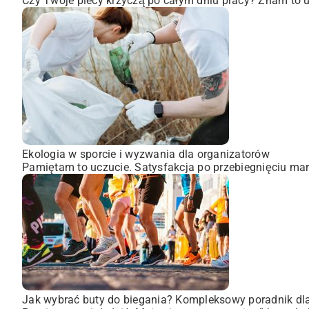
Czy Twoje plecy krzyczą po całym dniu pracy? Znam to uc
Ekologia w sporcie i wyzwania dla organizatorów
Pamiętam to uczucie. Satysfakcja po przebiegnięciu mara
Jak wybrać buty do biegania? Kompleksowy poradnik dl