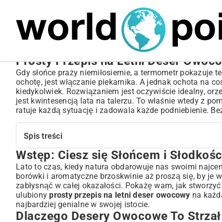
MARIUSZ ŁAMAGA
05.10.2025
SPORT
Prosty Przepis na Letni Deser Owoc
Gdy słońce praży niemiłosiernie, a termometr pokazuje t
ochotę, jest włączanie piekarnika. A jednak ochota na coś
kiedykolwiek. Rozwiązaniem jest oczywiście idealny, or
jest kwintesencją lata na talerzu. To właśnie wtedy z 
ratuje każdą sytuację i zadowala każde podniebienie. Be
Spis treści
Wstęp: Ciesz się Słońcem i Słodkoś
Wstęp: Ciesz się Słońcem i Słodkościami – Idealne Let
Dlaczego Desery Owocowe To Strzał w Dziesiątkę na La
Lato to czas, kiedy natura obdarowuje nas swoimi najcen
borówki i aromatyczne brzoskwinie aż proszą się, by je
Lekkość i Orzeźwienie w Upalne Dni
zabłysnąć w całej okazałości. Pokażę wam, jak stworzy
Bogactwo Witamin i Naturalna Słodycz
ulubiony
prosty przepis na letni deser owocowy
na każdą
Klucz do Prostoty: Składniki na Szybki Letni Deser
najbardziej genialne w swojej istocie.
Jakie Owoce Wybrać? Sezonowość Ma Znaczenie!
Dlaczego Desery Owocowe To Strzał 