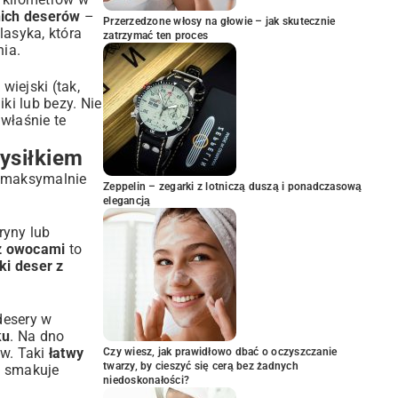
nich deserów
–
Przerzedzone włosy na głowie – jak skutecznie
lasyka, która
zatrzymać ten proces
nia.
wiejski (tak,
ki lub bezy. Nie
właśnie te
ysiłkiem
a, maksymalnie
Zeppelin – zegarki z lotniczą duszą i ponadczasową
elegancją
ryny lub
 z owocami
to
ki deser z
desery w
ku
. Na dno
ów. Taki
łatwy
Czy wiesz, jak prawidłowo dbać o oczyszczanie
twarzy, by cieszyć się cerą bez żadnych
a smakuje
niedoskonałości?