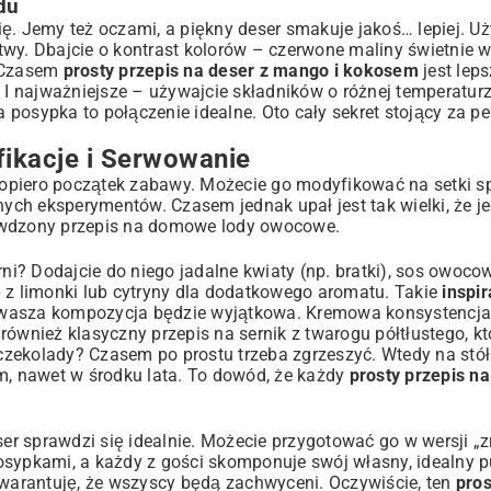
du
ę. Jemy też oczami, a piękny deser smakuje jakoś… lepiej. U
twy. Dbajcie o kontrast kolorów – czerwone maliny świetnie 
. Czasem
prosty przepis na deser z mango i kokosem
jest leps
 najważniejsze – używajcie składników o różnej temperaturze
posypka to połączenie idealne. Oto cały sekret stojący za p
ikacje i Serwowanie
opiero początek zabawy. Możecie go modyfikować na setki 
ych eksperymentów. Czasem jednak upał jest tak wielki, że 
rawdzony
przepis na domowe lody owocowe
.
rni? Dodajcie do niego jadalne kwiaty (np. bratki), sos owoco
ę z limonki lub cytryny dla dodatkowego aromatu. Takie
inspir
wasza kompozycja będzie wyjątkowa. Kremowa konsystencja to
 również klasyczny
przepis na sernik z twarogu półtłustego
, k
czekolady? Czasem po prostu trzeba zgrzeszyć. Wtedy na stó
m
, nawet w środku lata. To dowód, że każdy
prosty przepis na
ser sprawdzi się idealnie. Możecie przygotować go w wersji „
osypkami, a każdy z gości skomponuje swój własny, idealny p
Gwarantuję, że wszyscy będą zachwyceni. Oczywiście, ten
pros