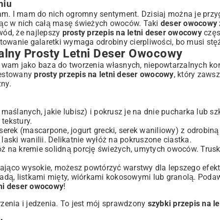
niu
tam. I mam do nich ogromny sentyment. Dzisiaj można je prz
iając w nich całą masę świeżych owoców. Taki
deser owocowy z
wód, że najlepszy
prosty przepis na letni deser owocowy
częs
towanie galaretki wymaga odrobiny cierpliwości, bo musi stęż
alny Prosty Letni Deser Owocowy
ży wam jako baza do tworzenia własnych, niepowtarzalnych ko
etestowany
prosty przepis na letni deser owocowy
, który zawsz
zny.
aślanych, jakie lubisz) i pokrusz je na dnie pucharka lub sz
 tekstury.
rek (mascarpone, jogurt grecki, serek waniliowy) z odrobiną
 laski wanilii. Delikatnie wyłóż na pokruszone ciastka.
ż na kremie solidną porcję świeżych, umytych owoców. Trusk
zająco wysokie, możesz powtórzyć warstwy dla lepszego efek
adą, listkami mięty, wiórkami kokosowymi lub granolą. Podaw
tni deser owocowy
!
rzenia i jedzenia. To jest mój sprawdzony
szybki przepis na l