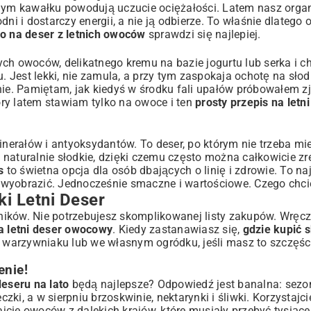
ednym kawałku powodują uczucie ociężałości. Latem nasz or
a i z Minimalnym Wysiłkiem
dni i dostarczy energii, a nie ją odbierze. To właśnie dlateg
o na deser z letnich owoców
sprawdzi się najlepiej.
ch owoców, delikatnego kremu na bazie jogurtu lub serka i ch
. Jest lekki, nie zamula, a przy tym zaspokaja ochotę na słod
eser Owocowy
ie. Pamiętam, jak kiedyś w środku fali upałów próbowałem z
ry latem stawiam tylko na owoce i ten
prosty przepis na letn
nerałów i antyoksydantów. To deser, po którym nie trzeba mi
 naturalnie słodkie, dzięki czemu często można całkowicie z
s
to świetna opcja dla osób dbających o linię i zdrowie. To na
Smakiem!
e wyobrazić. Jednocześnie smaczne i wartościowe. Czego chci
ki Letni Deser
dników. Nie potrzebujesz skomplikowanej listy zakupów. Wręcz
na letni deser owocowy
. Kiedy zastanawiasz się,
gdzie kupić s
w warzywniaku lub we własnym ogródku, jeśli masz to szczęśc
nie!
eseru na lato
będą najlepsze? Odpowiedź jest banalna: sez
czki, a w sierpniu brzoskwinie, nektarynki i śliwki. Korzystajci
jcie owoców z dalekich krajów, które musiały przebyć tysiąc