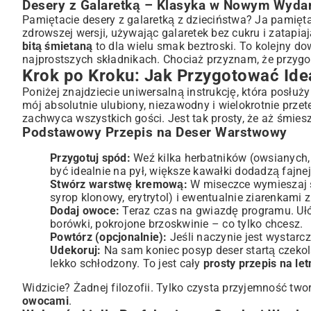
Desery z Galaretką – Klasyka w Nowym Wyda
Pamiętacie desery z galaretką z dzieciństwa? Ja pamię
zdrowszej wersji, używając galaretek bez cukru i zatap
bitą śmietaną
to dla wielu smak beztroski. To kolejny do
najprostszych składnikach. Chociaż przyznam, że przygo
Krok po Kroku: Jak Przygotować Ide
Poniżej znajdziecie uniwersalną instrukcję, która posłu
mój absolutnie ulubiony, niezawodny i wielokrotnie prz
zachwyca wszystkich gości. Jest tak prosty, że aż śmies
Podstawowy Przepis na Deser Warstwowy
Przygotuj spód:
Weź kilka herbatników (owsianych, m
być idealnie na pył, większe kawałki dodadzą fajnej
Stwórz warstwę kremową:
W miseczce wymieszaj se
syrop klonowy, erytrytol) i ewentualnie ziarenkami z
Dodaj owoce:
Teraz czas na gwiazdę programu. Ułó
borówki, pokrojone brzoskwinie – co tylko chcesz.
Powtórz (opcjonalnie):
Jeśli naczynie jest wystarc
Udekoruj:
Na sam koniec posyp deser startą czekol
lekko schłodzony. To jest cały
prosty przepis na le
Widzicie? Żadnej filozofii. Tylko czysta przyjemność two
owocami
.