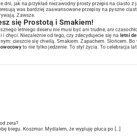
ze dni, jak na przykład niezawodny
prosty przepis na ciasto z 
nteresują was bardziej zaawansowane
przepisy na pyszne ciast
grywają. Zawsze.
sz się Prostotą i Smakiem!
znego letniego deseru nie musi być ani trudne, ani czasochł
i chęci. Niezależnie od tego, czy zdecydujecie się na
letni d
jednym: cieszcie się chwilą. Smakiem. Zapachem. Słońcem. Bo 
er owocowy
to nie tylko jedzenie. To styl życia. To celebracja la
od zera?
bę biegu. Koszmar. Myślałem, że wypluję płuca po […]