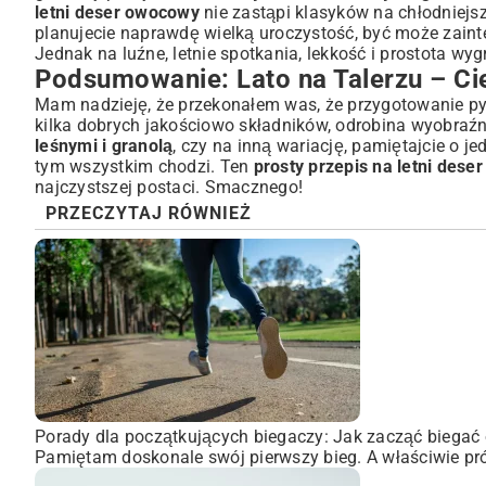
letni deser owocowy
nie zastąpi klasyków na chłodniejs
planujecie naprawdę wielką uroczystość, być może zai
Jednak na luźne, letnie spotkania, lekkość i prostota wy
Podsumowanie: Lato na Talerzu – Cie
Mam nadzieję, że przekonałem was, że przygotowanie pys
kilka dobrych jakościowo składników, odrobina wyobraźni 
leśnymi i granolą
, czy na inną wariację, pamiętajcie o 
tym wszystkim chodzi. Ten
prosty przepis na letni des
najczystszej postaci. Smacznego!
PRZECZYTAJ RÓWNIEŻ
Porady dla początkujących biegaczy: Jak zacząć biegać 
Pamiętam doskonale swój pierwszy bieg. A właściwie pró