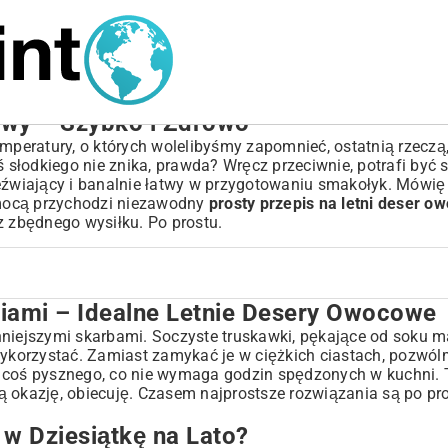
owy – Szybko i Zdrowo
emperatury, o których wolelibyśmy zapomnieć, ostatnią rzecz
 słodkiego nie znika, prawda? Wręcz przeciwnie, potrafi być si
zeźwiający i banalnie łatwy w przygotowaniu smakołyk. Mówię 
pomocą przychodzi niezawodny
prosty przepis na letni deser o
z zbędnego wysiłku. Po prostu.
ciami – Idealne Letnie Desery Owocowe
nie Desery Owocowe
to?
niejszymi skarbami. Soczyste truskawki, pękające od soku ma
 wykorzystać. Zamiast zamykać je w ciężkich ciastach, pozwó
ć coś pysznego, co nie wymaga godzin spędzonych w kuchni.
 okazję, obiecuję. Czasem najprostsze rozwiązania są po pro
w Dziesiątkę na Lato?