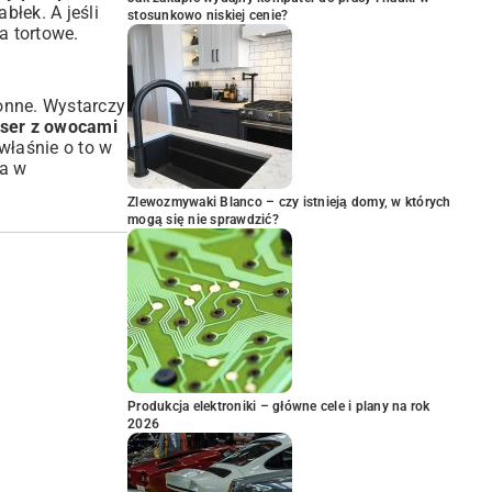
jabłek
. A jeśli
stosunkowo niskiej cenie?
a tortowe
.
onne. Wystarczy
eser z owocami
właśnie o to w
ta w
Zlewozmywaki Blanco – czy istnieją domy, w których
mogą się nie sprawdzić?
Produkcja elektroniki – główne cele i plany na rok
2026