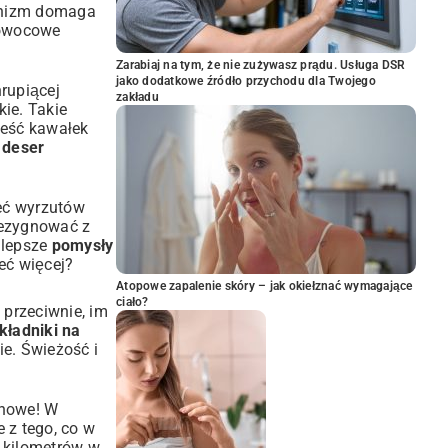
ganizm domaga
o owocowe
Zarabiaj na tym, że nie zużywasz prądu. Usługa DSR
jako dodatkowe źródło przychodu dla Twojego
rupiącej
zakładu
kie. Takie
jeść kawałek
i deser
eć wyrzutów
rezygnować z
jlepsze
pomysły
eć więcej?
Atopowe zapalenie skóry – jak okiełznać wymagające
ciało?
 przeciwnie, im
kładniki na
ie. Świeżość i
onowe! W
e z tego, co w
e kilometrów w