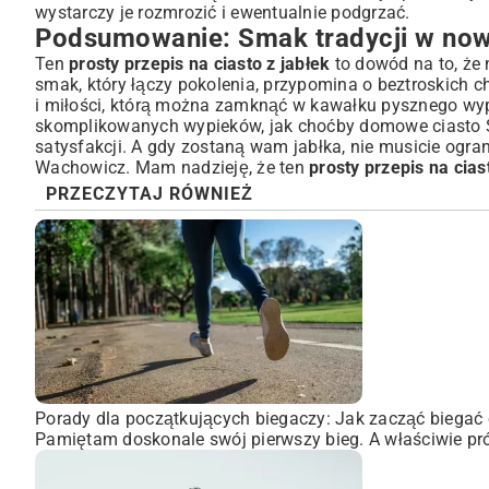
wystarczy je rozmrozić i ewentualnie podgrzać.
Podsumowanie: Smak tradycji w no
Ten
prosty przepis na ciasto z jabłek
to dowód na to, że 
smak, który łączy pokolenia, przypomina o beztroskich 
i miłości, którą można zamknąć w kawałku pysznego wypie
skomplikowanych wypieków, jak choćby
domowe ciasto 
satysfakcji. A gdy zostaną wam jabłka, nie musicie ogra
Wachowicz
. Mam nadzieję, że ten
prosty przepis na cias
PRZECZYTAJ RÓWNIEŻ
Porady dla początkujących biegaczy: Jak zacząć biegać 
Pamiętam doskonale swój pierwszy bieg. A właściwie pró