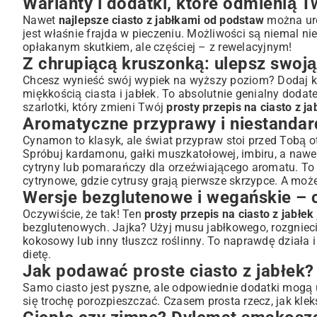
Warianty i dodatki, które odmienią T
Nawet
najlepsze ciasto z jabłkami od podstaw
można uro
jest właśnie frajda w pieczeniu. Możliwości są niemal n
opłakanym skutkiem, ale częściej – z rewelacyjnym!
Z chrupiącą kruszonką: ulepsz swoją
Chcesz wynieść swój wypiek na wyższy poziom? Dodaj kru
miękkością ciasta i jabłek. To absolutnie genialny dodat
szarlotki
, który zmieni Twój
prosty przepis na ciasto z ja
Aromatyczne przyprawy i niestanda
Cynamon to klasyk, ale świat przypraw stoi przed Tobą 
Spróbuj kardamonu, gałki muszkatołowej, imbiru, a nawe
cytryny lub pomarańczy dla orzeźwiającego aromatu. To
cytrynowe
, gdzie cytrusy grają pierwsze skrzypce. A mo
Wersje bezglutenowe i wegańskie – 
Oczywiście, że tak! Ten
prosty przepis na ciasto z jabłek
bezglutenowych. Jajka? Użyj musu jabłkowego, rozgnieci
kokosowy lub inny tłuszcz roślinny. To naprawdę dział
dietę.
Jak podawać proste ciasto z jabłek
Samo ciasto jest pyszne, ale odpowiednie dodatki mogą u
się trochę porozpieszczać. Czasem prosta rzecz, jak klek