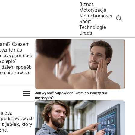
Biznes
Motoryzacja
Nieruchomości
Sport
Technologie
POPULARNE ARTYKUŁY
Uroda
niami? Czasem
ecznie nas
o przypominało
 ciepło”
y dzień, sposób
przepis zawsze
Jak wybrać odpowiedni krem do twarzy dla
mężczyzn?
bujesz
ku podstawowych
 z jabłek
, który
zne.