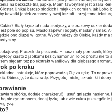
m razem
czenia na bezkształtną papkę. Moim faworytem jest Szara Ren
 Gloster. Unikaj bardzo słodkich i miękkich odmian, jak Lobo,
m
 by kawałki jabłek zachowały swój kształt i przyjemną teksturę
Cukier? Biały kryształ nada słodyczy, ale brązowy cukier dod
est pole do popisu. Masło zapewni bogaty, maślany smak. Ale
Będzie ono dłużej wilgotne. Wybór należy do Ciebie, każdy ma
lastyczny.
 pokojowej. Proszek do pieczenia – nasz mały pomocnik, który
 byłoby ciasto z jabłkami bez cynamonu? To po prostu nie to
Czasem sięgam też po ekstrakt waniliowy dla głębszego aromatu
krok po kroku
dokładne instrukcje, które poprowadzą Cię za rękę. To napra
ić. Obiecuję, że dasz radę. Przygotuj miskę, składniki i dobr
oprawianie
stawiam skórkę, dodaje charakteru!) i usuń gniazda nasienne. 
p hojnie cynamonem, dodaj łyżkę lub dwie cukru (szczególnie j
zegryzą.
to?