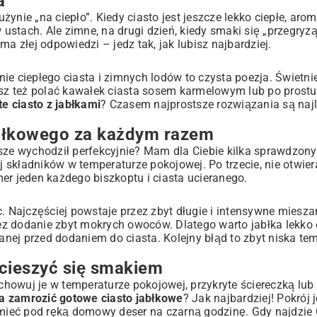
a
ynie „na ciepło”. Kiedy ciasto jest jeszcze lekko ciepłe, aro
 ustach. Ale zimne, na drugi dzień, kiedy smaki się „przegryz
a złej odpowiedzi – jedz tak, jak lubisz najbardziej.
ie ciepłego ciasta i zimnych lodów to czysta poezja. Świetnie
żesz też polać kawałek ciasta sosem karmelowym lub po prost
e ciasto z jabłkami
? Czasem najprostsze rozwiązania są najl
 jabłkowego za każdym razem
ze wychodził perfekcyjnie? Mam dla Ciebie kilka sprawdzony
j składników w temperaturze pokojowej. Po trzecie, nie otwier
er jeden każdego biszkoptu i ciasta ucieranego.
Najczęściej powstaje przez zbyt długie i intensywne mieszan
rzez dodanie zbyt mokrych owoców. Dlatego warto jabłka lekko
nej przed dodaniem do ciasta. Kolejny błąd to zbyt niska te
 cieszyć się smakiem
echowuj je w temperaturze pokojowej, przykryte ściereczką lu
a zamrozić gotowe ciasto jabłkowe
? Jak najbardziej! Pokrój j
 mieć pod ręką domowy deser na czarną godzinę. Gdy najdzie 