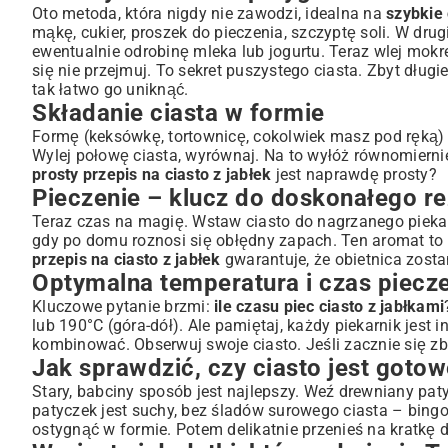
Oto metoda, która nigdy nie zawodzi, idealna na
szybkie 
mąkę, cukier, proszek do pieczenia, szczyptę soli. W drugi
ewentualnie odrobinę mleka lub jogurtu. Teraz wlej mok
się nie przejmuj. To sekret puszystego ciasta. Zbyt długi
tak łatwo go uniknąć.
Składanie ciasta w formie
Formę (keksówkę, tortownicę, cokolwiek masz pod ręką) 
Wylej połowę ciasta, wyrównaj. Na to wyłóż równomiernie 
prosty przepis na ciasto z jabłek
jest naprawdę prosty?
Pieczenie – klucz do doskonałego re
Teraz czas na magię. Wstaw ciasto do nagrzanego piekarn
gdy po domu roznosi się obłędny zapach. Ten aromat to
przepis na ciasto z jabłek
gwarantuje, że obietnica zosta
Optymalna temperatura i czas piecz
Kluczowe pytanie brzmi:
ile czasu piec ciasto z jabłkami
lub 190°C (góra-dół). Ale pamiętaj, każdy piekarnik jest 
kombinować. Obserwuj swoje ciasto. Jeśli zacznie się zby
Jak sprawdzić, czy ciasto jest goto
Stary, babciny sposób jest najlepszy. Weź drewniany paty
patyczek jest suchy, bez śladów surowego ciasta – bingo!
ostygnąć w formie. Potem delikatnie przenieś na kratkę 