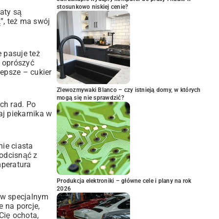
stosunkowo niskiej cenie?
maty są
ą”, też ma swój
 pasuje też
u oprószyć
epsze – cukier
Zlewozmywaki Blanco – czy istnieją domy, w których
mogą się nie sprawdzić?
ch rad. Po
aj piekarnika w
ie ciasta
 odcisnąć z
mperatura
Produkcja elektroniki – główne cele i plany na rok
2026
b w specjalnym
e na porcje,
Cię ochota,