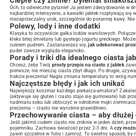
Ciepłe czy zimne? Dylemat smakosz
Och, to odwieczne pytanie! Ja jestem zdecydowanie w druż
najbardziej intensywne, a kawałki jabłek rozpływają się w
niezaprzeczalny urok, szczególnie do porannej kawy. Nie m
Polewy, lody i inne dodatki
Klasyka to oczywiście gałka lodów waniliowych. Połączen
kleks bitej śmietany lub gęstego jogurtu greckiego. Mo
cukrem pudrem. Zastanawiasz się,
jak udekorować prost
puder zawsze wygląda elegancko.
Porady i triki dla idealnego ciasta
Chcesz, żeby Twój
prosty przepis na ciasto z jabłek
zaws
pierwsze, nie mieszaj ciasta zbyt długo. Po drugie, używa
trakcie pieczenia! Nagła zmiana temperatury to wróg num
Najczęstsze błędy i jak ich unikać
Największy koszmar każdego piekarza-amatora? Zakalec. 
(aktywuje się gluten i ciasto staje się gumowate) lub p
nadmiaru soku lub obtoczyć w odrobinie mąki ziemniacza
pieczenia – ciasto nie wyrośnie prawidłowo.
Przechowywanie ciasta – aby dłużej
Jeśli jakimś cudem ciasto nie zniknie w jeden dzień, prz
pojemniku. Zachowa świeżość przez 2-3 dni. A
czy możn
zawiń szczelnie w folię i zamroź. To świetny sposób, by