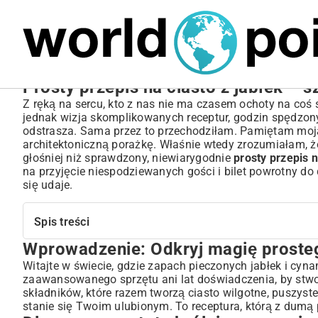
MARIUSZ ŁAMAGA
05.10.2025
SPORT
Prosty przepis na ciasto z jabłek – 
Z ręką na sercu, kto z nas nie ma czasem ochoty na 
jednak wizja skomplikowanych receptur, godzin spędzonyc
odstrasza. Sama przez to przechodziłam. Pamiętam moją
architektoniczną porażkę. Właśnie wtedy zrozumiałam, ż
głośniej niż sprawdzony, niewiarygodnie
prosty przepis n
na przyjęcie niespodziewanych gości i bilet powrotny do
się udaje.
Spis treści
Wprowadzenie: Odkryj magię prosteg
Wprowadzenie: Odkryj magię prostego ciasta z jabłek
Dlaczego prostota króluje w przepisach na jabłecznik?
Witajte w świecie, gdzie zapach pieczonych jabłek i cyn
zaawansowanego sprzętu ani lat doświadczenia, by stwo
Zalety szybkiego ciasta z jabłkami
składników, które razem tworzą ciasto wilgotne, puszyst
Kto powinien spróbować tego przepisu?
stanie się Twoim ulubionym. To receptura, którą z dumą p
Podstawowe składniki idealnego ciasta z jabłkami