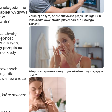
 wielogodzinne
jabłek
wygrywa,
Zarabiaj na tym, że nie zużywasz prądu. Usługa DSR
e w
jako dodatkowe źródło przychodu dla Twojego
iwnień.
zakładu
dą chwilę.
stępność
 dla tych,
y przepis na
mo, kiedy
likowanych
Atopowe zapalenie skóry – jak okiełznać wymagające
pcja dla
ciało?
dwie lewe ręce
 które stworzą
 lekko