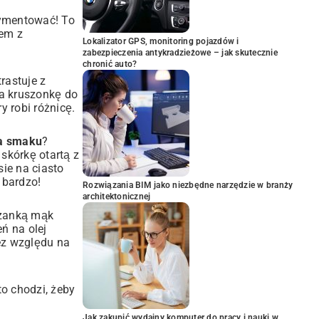
rymentować! To
sem z
Lokalizator GPS, monitoring pojazdów i
zabezpieczenia antykradzieżowe – jak skutecznie
chronić auto?
rastuje z
na kruszonkę do
y robi różnicę.
la smaku
?
skórkę otartą z
sie na ciasto
 bardzo!
Rozwiązania BIM jako niezbędne narzędzie w branży
architektonicznej
szanką mąk
ń na olej
ez względu na
to chodzi, żeby
Jak zakupić wydajny komputer do pracy i nauki w