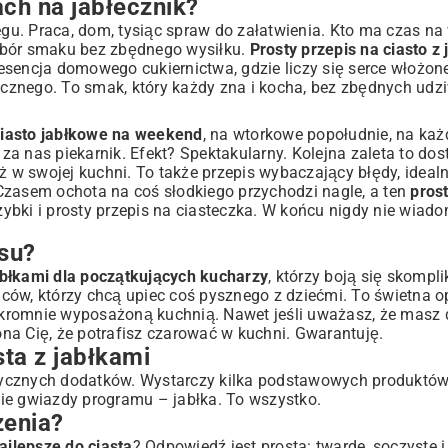
ach na jabłecznik?
u. Praca, dom, tysiąc spraw do załatwienia. Kto ma czas na
ybór smaku bez zbędnego wysiłku.
Prosty przepis na ciasto z 
o esencja domowego cukiernictwa, gdzie liczy się serce włożon
tycznego. To smak, który każdy zna i kocha, bez zbędnych udz
ciasto jabłkowe na weekend
, na wtorkowe popołudnie, na każ
a nas piekarnik. Efekt? Spektakularny. Kolejna zaleta to do
w swojej kuchni. To także przepis wybaczający błędy, idealny
Czasem ochota na coś słodkiego przychodzi nagle, a ten
prost
zybki i prosty przepis na ciasteczka
. W końcu nigdy nie wiado
su?
jabłkami dla początkujących kucharzy
, którzy boją się skomp
ców, którzy chcą upiec coś pysznego z dziećmi. To świetna o
kromnie wyposażoną kuchnią. Nawet jeśli uważasz, że masz 
na Cię, że potrafisz czarować w kuchni. Gwarantuję.
ta z jabłkami
sze smaku
zotycznych dodatków. Wystarczy kilka podstawowych produktów,
ście gwiazdy programu – jabłka. To wszystko.
zenia?
najlepsze do ciasta
? Odpowiedź jest prosta: twarde, soczyste i