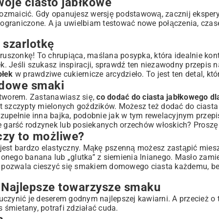
woje ciasto jabłkowe
zmaicić. Gdy opanujesz wersję podstawową, zacznij ekspe
ieograniczone. A ja uwielbiam testować nowe połączenia, cza
 szarlotkę
szonkę! To chrupiąca, maślana posypka, która idealnie kont
ek. Jeśli szukasz inspiracji, sprawdź ten niezawodny
przepis 
błek
w prawdziwe cukiernicze arcydzieło. To jest ten detal, któr
rdowe smaki
otworem. Zastanawiasz się,
co dodać do ciasta jabłkowego d
t szczypty mielonych goździków. Możesz też dodać do ciasta 
 zupełnie inna bajka, podobnie jak w tym rewelacyjnym
przepi
że garść rodzynek lub posiekanych orzechów włoskich? Proszę
czy to możliwe?
jest bardzo elastyczny. Mąkę pszenną możesz zastąpić mie
onego banana lub „glutka” z siemienia lnianego. Masło zamie
a i pozwala cieszyć się smakiem domowego ciasta każdemu, b
? Najlepsze towarzysze smaku
czynić je deserem godnym najlepszej kawiarni. A przecież o 
s śmietany, potrafi zdziałać cuda.