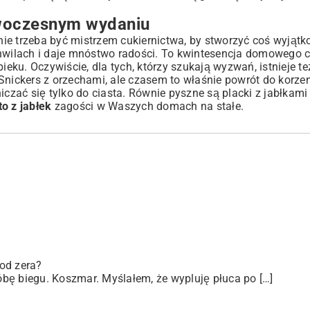
woczesnym wydaniu
nie trzeba być mistrzem cukiernictwa, by stworzyć coś wyjąt
chwilach i daje mnóstwo radości. To kwintesencja domowego c
ku. Oczywiście, dla tych, którzy szukają wyzwań, istnieje też
Snickers z orzechami
, ale czasem to właśnie powrót do korzen
niczać się tylko do ciasta. Równie pyszne są
placki z jabłkam
to z jabłek
zagości w Waszych domach na stałe.
od zera?
bę biegu. Koszmar. Myślałem, że wypluję płuca po […]