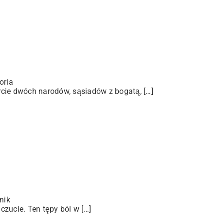
oria
arcie dwóch narodów, sąsiadów z bogatą, […]
nik
zucie. Ten tępy ból w […]