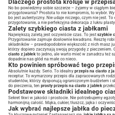
Dlaczego prostota króluje w przepis
Jak wybrać najlepsze jabłka do pieczenia?
No bo powiedzmy sobie szczerze – żyjemy w ciągłym bieg
Sekrety mąki, cukru i tłuszczu
przygotowania? Prostota to nie kompromis, to wybór. W
bo jest autentyczny. Nie udaje niczego, czym nie jest. T
Inne niezbędne dodatki
przygotowanie, a nie perfekcyjna dekoracja z lukru plas
Prosty przepis na ciasto z jabłek – krok po kroku
Zalety szybkiego ciasta z jabłkami
Przygotowanie jabłek – krojenie i doprawianie
Największą zaletą jest oczywiście czas. To jest
szybkie 
Jak szybko i łatwo przygotować ciasto?
Przygotowanie zajmuje dosłownie kwadrans. Resztę robi z
składników – prawdopodobnie większość z nich masz już 
Składanie ciasta w formie
którzy dopiero zaczynają swoją przygodę z pieczeniem. 
Pieczenie – klucz do doskonałego rezultatu
ciasto z jabłek
to jedno, ale warto mieć w zanadrzu też
s
Optymalna temperatura i czas pieczenia
dopadnie nas głód na małe co nieco.
Kto powinien spróbować tego przepi
Jak sprawdzić, czy ciasto jest gotowe?
Warianty i dodatki, które odmienią Twoje ciasto jabłkowe
Absolutnie każdy. Serio. To idealny
przepis na ciasto z 
receptur. To wymarzony przepis dla zapracowanych rodzi
Z chrupiącą kruszonką: ulepsz swoją szarlotkę
studentów, którzy dysponują ograniczonym budżetem i s
Aromatyczne przyprawy i niestandardowe smaki
do pieczenia, ten
prosty przepis na ciasto z jabłek
przeko
Wersje bezglutenowe i wegańskie – czy to możliwe?
Podstawowe składniki idealnego cias
Jak podawać proste ciasto z jabłek? Najlepsze towarzy
Sekret tkwi w jakości i prostocie. Nie potrzebujemy eg
Ciepłe czy zimne? Dylemat smakosza
harmonijną całość. Mąka, cukier, tłuszcz, jajka i oczywi
Jak wybrać najlepsze jabłka do piec
Polewy, lody i inne dodatki
To kluczowe pytanie! Zastanawiasz się,
jakie jabłka są 