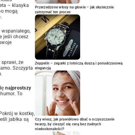
eta – klasyka
Przerzedzone włosy na głowie – jak skutecznie
 bo mogą
zatrzymać ten proces
.
a wspaniałego,
 jeśli chcesz
 swoje
 sprawi, że
Zeppelin – zegarki z lotniczą duszą i ponadczasową
 samo. Szczypta
elegancją
.
wdę
najprostszy
y humor. To
Pokrój w kostkę,
eśli jabłka są
Czy wiesz, jak prawidłowo dbać o oczyszczanie
twarzy, by cieszyć się cerą bez żadnych
niedoskonałości?