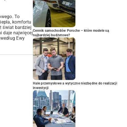
kowego. To
iepła, komfortu
 świat bardziej
Cennik samochodów Porsche – które modele są
i daje najwięcej
najbardziej budżetowe?
i według Ewy
Hale przemysłowe a wytyczne niezbędne do realizacji
inwestycji