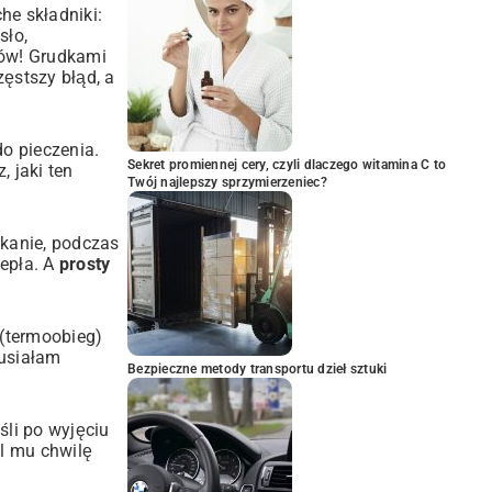
he składniki:
sło,
ków! Grudkami
zęstszy błąd, a
o pieczenia.
Sekret promiennej cery, czyli dlaczego witamina C to
, jaki ten
Twój najlepszy sprzymierzeniec?
ekanie, podczas
epła. A
prosty
 (termoobieg)
musiałam
Bezpieczne metody transportu dzieł sztuki
śli po wyjęciu
ól mu chwilę