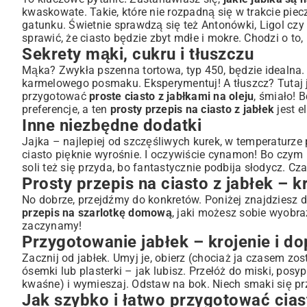
Porady i triki dla idealnego ciasta jabłkowego za każdy
kwaskowate. Takie, które nie rozpadną się w trakcie pie
Najczęstsze błędy i jak ich unikać
gatunku. Świetnie sprawdzą się też Antonówki, Ligol czy
Przechowywanie ciasta – aby dłużej cieszyć się smakie
sprawić, że ciasto będzie zbyt mdłe i mokre. Chodzi o to,
Sekrety mąki, cukru i tłuszczu
Podsumowanie: Smak tradycji w nowoczesnym wydaniu
Mąka? Zwykła pszenna tortowa, typ 450, będzie idealna. 
karmelowego posmaku. Eksperymentuj! A tłuszcz? Tutaj j
przygotować
proste ciasto z jabłkami na oleju
, śmiało! 
preferencje, a ten
prosty przepis na ciasto z jabłek
jest e
Inne niezbędne dodatki
Jajka – najlepiej od szczęśliwych kurek, w temperaturze
ciasto pięknie wyrośnie. I oczywiście cynamon! Bo czym
soli też się przyda, bo fantastycznie podbija słodycz. 
Prosty przepis na ciasto z jabłek – 
No dobrze, przejdźmy do konkretów. Poniżej znajdziesz 
przepis na szarlotkę domową
, jaki możesz sobie wyobraz
zaczynamy!
Przygotowanie jabłek – krojenie i d
Zacznij od jabłek. Umyj je, obierz (chociaż ja czasem zo
ósemki lub plasterki – jak lubisz. Przełóż do miski, posy
kwaśne) i wymieszaj. Odstaw na bok. Niech smaki się pr
Jak szybko i łatwo przygotować cias