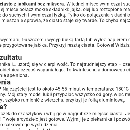
ciasto z jabłkami bez miksera
. W jednej misce wymieszaj suc
ej misce połącz mokre składniki: jajka, olej lub roztopione ma
re do suchych i wymieszaj łyżką. Tylko do połączenia składni
e mieszanie sprawia, że ciasto staje się twarde. To chyba najc
wysmaruj tłuszczem i wysyp bułką tartą lub wyłóż papierem d
przygotowane jabłka. Przykryj resztą ciasta. Gotowe! Widzisz
zultatu
ika i… uzbrój się w cierpliwość. To najtrudniejszy etap – cz
 obietnica czegoś wspaniałego. To kwintesencja domowego ci
nie spełniona.
enia
? Najczęściej jest to około 45-55 minut w temperaturze 180°C
inny. Mój stary model lubił przypalać wszystko od góry, więc 
t szybko rumienić z wierzchu, przykryj je folią aluminiową.
we?
czek do szaszłyków i wbij go w najgrubsze miejsce ciasta. Je
 Twoje arcydzieło jest gotowe. Wyjmij je z piekarnika i pozw
do całkowitego wystudzenia.