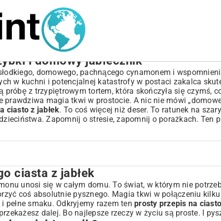
szybki i domowy jabłecznik
coś słodkiego, domowego, pachnącego cynamonem i wspomnie
h w kuchni i potencjalnej katastrofy w postaci zakalca skut
 próbę z trzypiętrowym tortem, która skończyła się czymś, c
e prawdziwa magia tkwi w prostocie. A nic nie mówi „domowe
a ciasto z jabłek
. To coś więcej niż deser. To ratunek na szar
 dzieciństwa. Zapomnij o stresie, zapomnij o porażkach. Ten 
o ciasta z jabłek
amonu unosi się w całym domu. To świat, w którym nie potrze
rzyć coś absolutnie pysznego. Magia tkwi w połączeniu kil
e i pełne smaku. Odkryjemy razem ten
prosty przepis na ciasto
rzekażesz dalej. Bo najlepsze rzeczy w życiu są proste. I pys