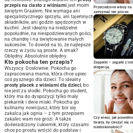
przepis na ciasto z wiśniami
jest moim
Prosty przepis na ciasto z wiśniami –
Przerzedzone włosy na 
świętym Graalem. Nie wymaga ani
instrukcja krok po kroku
zatrzymać ten proces
specjalistycznego sprzętu, ani tajemnych
Przygotowanie ciasta
składników, ani godzin spędzonych w
Układanie wiśni
kuchni. Jest idealny na niedzielne
Czas i temperatura pieczenia
popołudnie, na niespodziewanych gości,
na chandrę i na świętowanie małych
Jak sprawdzić, czy ciasto jest gotowe?
sukcesów. To dowód na to, że najlepsze
Wariacje na temat prostego ciasta z
rzeczy w życiu są proste. A smak?
wiśniami
Obłędny. Absolutnie obłędny.
Dodatki, które wzbogacą smak
Kto pokocha ten przepis?
Zeppelin – zegarki z l
Ciasto z wiśniami bezglutenowe lub
elegancją
Wszyscy. Dosłownie. Pokocha go
wegańskie
zapracowana mama, która chce upiec
Szybki placek drożdżowy z wiśniami
coś pysznego dla dzieci. To idealny
Serwowanie i przechowywanie ciasta z
prosty placek z wiśniami dla dzieci
, bo
wiśniami
nie jest za słodki. Pokocha go student,
który ma do dyspozycji tylko mały
Idealne dodatki do serwowania
piekarnik i dwie miski. Pokocha go
Jak długo przechowywać ciasto i jak
kulinarny nowicjusz, który boi się
zachować jego świeżość?
zakalca jak ognia – z tym przepisem
Podsumowanie: Smak lata na Twoim
Czy wiesz, jak prawidł
zakalec wam nie grozi. A także
stole
twarzy, by cieszyć się 
doświadczony cukiernik, który czasami
niedoskonałości?
Czy warto piec własne ciasto z wiśniami?
chce po prostu wrócić do podstaw i