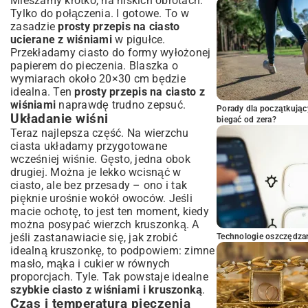
Mieszamy krótko, na niskich obrotach.
Tylko do połączenia. I gotowe. To w
zasadzie
prosty przepis na ciasto
ucierane z wiśniami
w pigułce.
Przekładamy ciasto do formy wyłożonej
papierem do pieczenia. Blaszka o
wymiarach około 20×30 cm będzie
idealna. Ten
prosty przepis na ciasto z
wiśniami
naprawdę trudno zepsuć.
Porady dla początkując
Układanie wiśni
biegać od zera?
Teraz najlepsza część. Na wierzchu
ciasta układamy przygotowane
wcześniej wiśnie. Gęsto, jedna obok
drugiej. Można je lekko wcisnąć w
ciasto, ale bez przesady – ono i tak
pięknie urośnie wokół owoców. Jeśli
macie ochotę, to jest ten moment, kiedy
można posypać wierzch kruszonką. A
jeśli zastanawiacie się, jak zrobić
Technologie oszczędzan
idealną kruszonkę, to podpowiem: zimne
masło, mąka i cukier w równych
proporcjach. Tyle. Tak powstaje idealne
szybkie ciasto z wiśniami i kruszonką
.
Czas i temperatura pieczenia