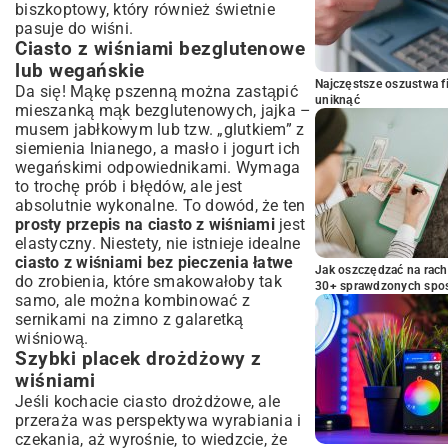
biszkoptowy
, który również świetnie
pasuje do wiśni.
Ciasto z wiśniami bezglutenowe
lub wegańskie
Najczęstsze oszustwa f
Da się! Mąkę pszenną można zastąpić
uniknąć
mieszanką mąk bezglutenowych, jajka –
musem jabłkowym lub tzw. „glutkiem” z
siemienia lnianego, a masło i jogurt ich
wegańskimi odpowiednikami. Wymaga
to trochę prób i błędów, ale jest
absolutnie wykonalne. To dowód, że ten
prosty przepis na ciasto z wiśniami
jest
elastyczny. Niestety, nie istnieje idealne
ciasto z wiśniami bez pieczenia łatwe
Jak oszczędzać na rac
do zrobienia, które smakowałoby tak
30+ sprawdzonych sp
samo, ale można kombinować z
sernikami na zimno z galaretką
wiśniową.
Szybki placek drożdżowy z
wiśniami
Jeśli kochacie ciasto drożdżowe, ale
przeraża was perspektywa wyrabiania i
czekania, aż wyrośnie, to wiedzcie, że