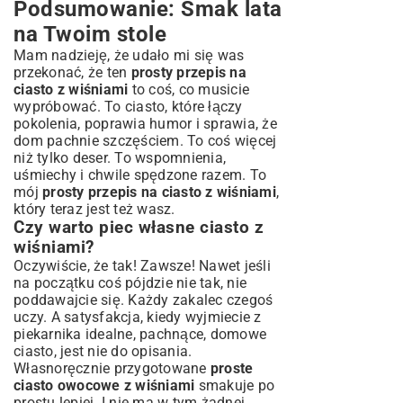
Podsumowanie: Smak lata
na Twoim stole
Mam nadzieję, że udało mi się was
przekonać, że ten
prosty przepis na
ciasto z wiśniami
to coś, co musicie
wypróbować. To ciasto, które łączy
pokolenia, poprawia humor i sprawia, że
dom pachnie szczęściem. To coś więcej
niż tylko deser. To wspomnienia,
uśmiechy i chwile spędzone razem. To
mój
prosty przepis na ciasto z wiśniami
,
który teraz jest też wasz.
Czy warto piec własne ciasto z
wiśniami?
Oczywiście, że tak! Zawsze! Nawet jeśli
na początku coś pójdzie nie tak, nie
poddawajcie się. Każdy zakalec czegoś
uczy. A satysfakcja, kiedy wyjmiecie z
piekarnika idealne, pachnące, domowe
ciasto, jest nie do opisania.
Własnoręcznie przygotowane
proste
ciasto owocowe z wiśniami
smakuje po
prostu lepiej. I nie ma w tym żadnej