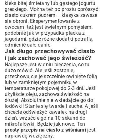
kleks bitej śmietany lub gęstego jogurtu
greckiego. Można też po prostu oprószyć
ciasto cukrem pudrem – klasyka zawsze
się obroni. Eksperymentowanie z
owocami też jest świetnym pomysłem,
podobnie jak w przypadku
placka z
jagodami
, gdzie różne dodatki potrafią
odmienić całe danie.
Jak długo przechowywać ciasto
i jak zachować jego świeżość?
Najlepsze jest w dniu pieczenia, co tu
dużo mówić. Ale jeśli zostanie,
przechowujcie je szczelnie owinięte folią
lub w zamkniętym pojemniku w
temperaturze pokojowej do 2-3 dni. Jeśli
użyliście oleju, zachowa świeżość na
dłużej. Absolutnie nie wkładajcie go do
lodówki! Stanie się twarde i suche. A jeśli
chcecie odświeżyć kawałek na drugi
dzień, wrzućcie go na 10 sekund do
mikrofalówki. Będzie jak nowe. Ten
prosty przepis na ciasto z wiśniami
jest
naprawdę wdzięczny.