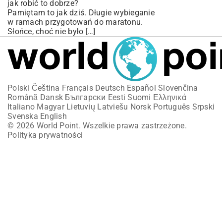
jak robić to dobrze?
Pamiętam to jak dziś. Długie wybieganie
w ramach przygotowań do maratonu.
Słońce, choć nie było […]
Polski
Čeština
Français
Deutsch
Español
Slovenčina
Română
Dansk
Български
Eesti
Suomi
Ελληνικά
Italiano
Magyar
Lietuvių
Latviešu
Norsk
Português
Srpski
Svenska
English
© 2026 World Point. Wszelkie prawa zastrzeżone.
Polityka prywatności