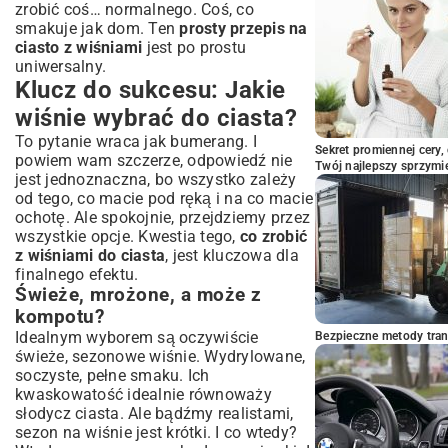
zrobić coś… normalnego. Coś, co
smakuje jak dom. Ten
prosty przepis na
ciasto z wiśniami
jest po prostu
uniwersalny.
Klucz do sukcesu: Jakie
wiśnie wybrać do ciasta?
To pytanie wraca jak bumerang. I
Sekret promiennej cery,
powiem wam szczerze, odpowiedź nie
Twój najlepszy sprzymi
jest jednoznaczna, bo wszystko zależy
od tego, co macie pod ręką i na co macie
ochotę. Ale spokojnie, przejdziemy przez
wszystkie opcje. Kwestia tego,
co zrobić
z wiśniami do ciasta
, jest kluczowa dla
finalnego efektu.
Świeże, mrożone, a może z
kompotu?
Idealnym wyborem są oczywiście
Bezpieczne metody trans
świeże, sezonowe wiśnie. Wydrylowane,
soczyste, pełne smaku. Ich
kwaskowatość idealnie równoważy
słodycz ciasta. Ale bądźmy realistami,
sezon na wiśnie jest krótki. I co wtedy?