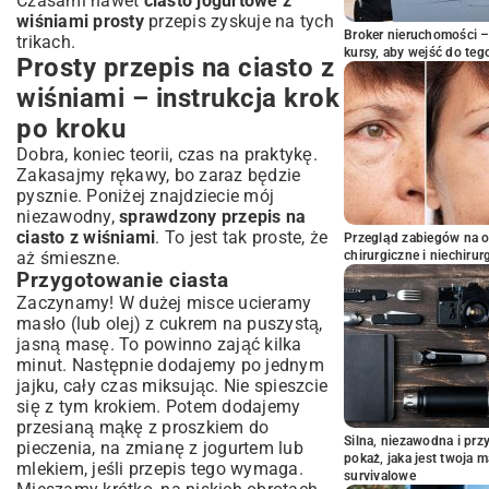
Czasami nawet
ciasto jogurtowe z
wiśniami prosty
przepis zyskuje na tych
Broker nieruchomości – 
trikach.
kursy, aby wejść do teg
Prosty przepis na ciasto z
wiśniami – instrukcja krok
po kroku
Dobra, koniec teorii, czas na praktykę.
Zakasajmy rękawy, bo zaraz będzie
pysznie. Poniżej znajdziecie mój
niezawodny,
sprawdzony przepis na
ciasto z wiśniami
. To jest tak proste, że
Przegląd zabiegów na 
aż śmieszne.
chirurgiczne i niechirur
Przygotowanie ciasta
Zaczynamy! W dużej misce ucieramy
masło (lub olej) z cukrem na puszystą,
jasną masę. To powinno zająć kilka
minut. Następnie dodajemy po jednym
jajku, cały czas miksując. Nie spieszcie
się z tym krokiem. Potem dodajemy
przesianą mąkę z proszkiem do
Silna, niezawodna i pr
pieczenia, na zmianę z jogurtem lub
pokaż, jaka jest twoja 
mlekiem, jeśli przepis tego wymaga.
survivalowe