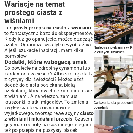
Wariacje na temat
prostego ciasta z
wiśniami
Ten
prosty przepis na ciasto z wiśniami
to fantastyczna baza do eksperymentów.
Kiedy już go opanujecie, możecie zacząć
szaleć. Ogranicza was tylko wyobraźnia.
Najlepsza piekarnia w 
A jeśli szukacie inspiracji, mam kilka
lokalnych smakach
pomysłów.
Dodatki, które wzbogacą smak
Co powiecie na odrobinę cynamonu lub
kardamonu w cieście? Albo skórkę otartą
z cytryny dla świeżości? Możecie też
dodać do ciasta posiekaną białą
czekoladę, która świetnie komponuje się
z wiśniami. A na wierzch, zamiast
kruszonki, płatki migdałów. To zmienia
Ćwiczenia dla pracown
zwykłe ciasto w coś naprawdę
poradnik
wyjątkowego, tworząc rewelacyjny
ciasto
z wiśniami i migdałami przepis
. Czasem,
gdy mam ochotę na coś innego, sięgam
też po przepis na puszysty
placek