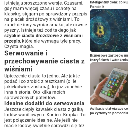
istnieją uproszczone wersje. Czasami,
Inteligentny dom: co k
Poradnik
gdy mam więcej czasu i ochotę na
klasykę, sięgam po sprawdzony
przepis
na placek drożdżowy z wiśniami
. To
zupełnie inny wymiar smaku, ale równie
pyszny. Istnieje też coś takiego jak
szybkie ciasto drożdżowe z wiśniami
przepis
, które nie wymaga tyle pracy.
Czysta magia.
Serwowanie i
Biznesowe zastosowani
przechowywanie ciasta z
korzyściach i wdrożeni
wiśniami
Upieczenie ciasta to jedno. Ale jak je
podać i co zrobić z resztkami (o ile
jakiekolwiek zostaną), to już zupełnie
inna historia. Oto kilka moich
sprawdzonych patentów.
Idealne dodatki do serwowania
Jeszcze ciepły kawałek ciasta z gałką
Aplikacje ułatwiające c
po cyfrowych pomocni
lodów waniliowych. Koniec. Kropka. To
jest połączenie idealne. Ale jeśli nie
macie lodów, świetnie sprawdzi się też