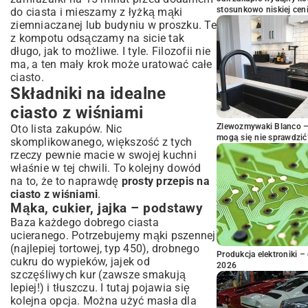
stosunkowo niskiej cen
do ciasta i mieszamy z łyżką mąki
ziemniaczanej lub budyniu w proszku. Te
z kompotu odsączamy na sicie tak
długo, jak to możliwe. I tyle. Filozofii nie
ma, a ten mały krok może uratować całe
ciasto.
Składniki na idealne
ciasto z wiśniami
Zlewozmywaki Blanco – 
Oto lista zakupów. Nic
mogą się nie sprawdzić
skomplikowanego, większość z tych
rzeczy pewnie macie w swojej kuchni
właśnie w tej chwili. To kolejny dowód
na to, że to naprawdę
prosty przepis na
ciasto z wiśniami
.
Mąka, cukier, jajka – podstawy
Baza każdego dobrego ciasta
ucieranego. Potrzebujemy mąki pszennej
(najlepiej tortowej, typ 450), drobnego
Produkcja elektroniki – 
cukru do wypieków, jajek od
2026
szczęśliwych kur (zawsze smakują
lepiej!) i tłuszczu. I tutaj pojawia się
kolejna opcja. Można użyć masła dla