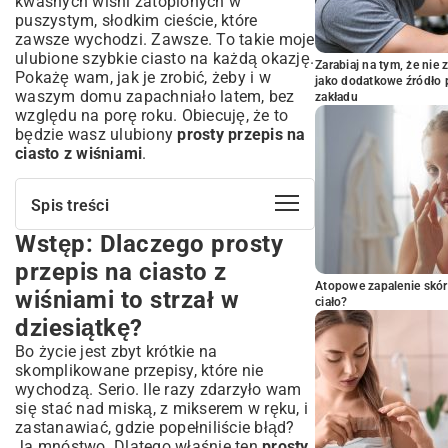
kwaśnych wiśni zatopionych w
puszystym, słodkim cieście, które
zawsze wychodzi. Zawsze. To takie moje
ulubione
szybkie ciasto
na każdą okazję.
Zarabiaj na tym, że ni
Pokażę wam, jak je zrobić, żeby i w
jako dodatkowe źródło 
waszym domu zapachniało latem, bez
zakładu
względu na porę roku. Obiecuję, że to
będzie wasz ulubiony
prosty przepis na
ciasto z wiśniami
.
Spis treści
Wstęp: Dlaczego prosty
Wstęp: Dlaczego prosty przepis na
ciasto z wiśniami to strzał w dziesiątkę?
przepis na ciasto z
Kto pokocha ten przepis?
Atopowe zapalenie skór
wiśniami to strzał w
ciało?
Klucz do sukcesu: Jakie wiśnie wybrać
dziesiątkę?
do ciasta?
Świeże, mrożone, a może z kompotu?
Bo życie jest zbyt krótkie na
skomplikowane przepisy, które nie
Przygotowanie wiśni krok po kroku
wychodzą. Serio. Ile razy zdarzyło wam
Składniki na idealne ciasto z wiśniami
się stać nad miską, z mikserem w ręku, i
Mąka, cukier, jajka – podstawy
zastanawiać, gdzie popełniliście błąd?
Sekret puszystego ciasta
Ja mnóstwo. Dlatego właśnie ten
prosty