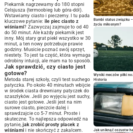
Piekarnik nagrzewamy do 180 stopni
Celsjusza (termoobieg lub góra-dół).
Wstawiamy ciasto i pieczemy. I tu pada
Bambi status związku 
kluczowe pytanie:
ile piec ciasto z
życiu miłosnym?
wiśniami
? Zazwyczaj zajmuje to od 40
do 50 minut. Ale każdy piekarnik jest
inny. Mój stary grat piekł wszystko w 30
minut, a ten nowy potrzebuje prawie
godziny. Musicie poznać swój sprzęt,
niestety. To jest ta część, która wymaga
odrobiny intuicji, ale mam na to sposób.
Jak sprawdzić, czy ciasto jest
gotowe?
Wyniki meczów piłki noż
Metoda starej szkoły, czyli test suchego
Historia
patyczka. Po około 40 minutach wbijcie
w środek ciasta drewniany patyczek do
szaszłyków. Jeśli po wyjęciu jest suchy,
ciasto jest gotowe. Jeśli jest na nim
surowe ciasto, pieczcie dalej i
sprawdzajcie co 5-7 minut. Proste i
skuteczne. To najlepsza odpowiedź na
pytanie,
jak zrobić prosty placek z
wiśniami
i nie skończyć z zakalcem.
Jak uniknąć oszustw h