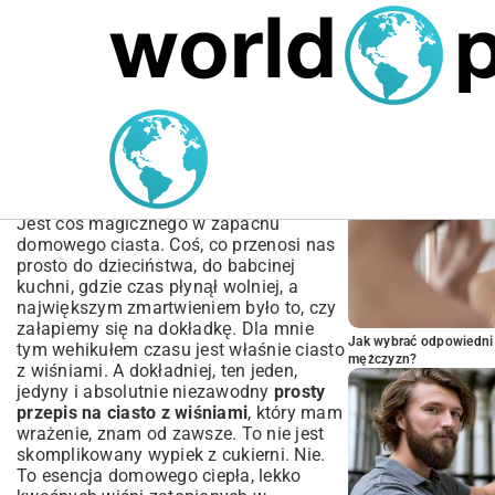
MARIUSZ ŁAMAGA
04.10.2025
SPORT
POPULARNE A
Prosty Przepis na Ciasto z
Wiśniami – Idealny
Wypiek
Jest coś magicznego w zapachu
domowego ciasta. Coś, co przenosi nas
prosto do dzieciństwa, do babcinej
kuchni, gdzie czas płynął wolniej, a
największym zmartwieniem było to, czy
załapiemy się na dokładkę. Dla mnie
Jak wybrać odpowiedni 
tym wehikułem czasu jest właśnie ciasto
mężczyzn?
z wiśniami. A dokładniej, ten jeden,
jedyny i absolutnie niezawodny
prosty
przepis na ciasto z wiśniami
, który mam
wrażenie, znam od zawsze. To nie jest
skomplikowany wypiek z cukierni. Nie.
To esencja domowego ciepła, lekko