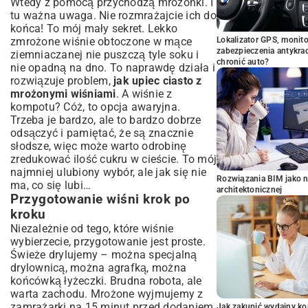
Wtedy z pomocą przychodzą mrożonki. I
tu ważna uwaga. Nie rozmrażajcie ich do
końca! To mój mały sekret. Lekko
zmrożone wiśnie obtoczone w mące
Lokalizator GPS, monito
zabezpieczenia antykra
ziemniaczanej nie puszczą tyle soku i
chronić auto?
nie opadną na dno. To naprawdę działa i
rozwiązuje problem,
jak upiec ciasto z
mrożonymi wiśniami
. A wiśnie z
kompotu? Cóż, to opcja awaryjna.
Trzeba je bardzo, ale to bardzo dobrze
odsączyć i pamiętać, że są znacznie
słodsze, więc może warto odrobinę
zredukować ilość cukru w cieście. To mój
najmniej ulubiony wybór, ale jak się nie
Rozwiązania BIM jako n
ma, co się lubi…
architektonicznej
Przygotowanie wiśni krok po
kroku
Niezależnie od tego, które wiśnie
wybierzecie, przygotowanie jest proste.
Świeże drylujemy – można specjalną
drylownicą, można agrafką, można
końcówką łyżeczki. Brudna robota, ale
warta zachodu. Mrożone wyjmujemy z
zamrażarki na 15 minut przed dodaniem
Jak zakupić wydajny ko