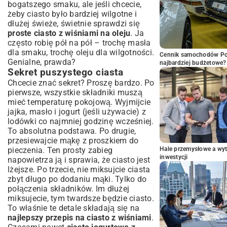
bogatszego smaku, ale jeśli chcecie,
żeby ciasto było bardziej wilgotne i
dłużej świeże, świetnie sprawdzi się
proste ciasto z wiśniami na oleju
. Ja
często robię pół na pół – trochę masła
dla smaku, trochę oleju dla wilgotności.
Cennik samochodów Por
Genialne, prawda?
najbardziej budżetowe?
Sekret puszystego ciasta
Chcecie znać sekret? Proszę bardzo. Po
pierwsze, wszystkie składniki muszą
mieć temperaturę pokojową. Wyjmijcie
jajka, masło i jogurt (jeśli używacie) z
lodówki co najmniej godzinę wcześniej.
To absolutna podstawa. Po drugie,
przesiewajcie mąkę z proszkiem do
pieczenia. Ten prosty zabieg
Hale przemysłowe a wyt
inwestycji
napowietrza ją i sprawia, że ciasto jest
lżejsze. Po trzecie, nie miksujcie ciasta
zbyt długo po dodaniu mąki. Tylko do
połączenia składników. Im dłużej
miksujecie, tym twardsze będzie ciasto.
To właśnie te detale składają się na
najlepszy przepis na ciasto z wiśniami
.