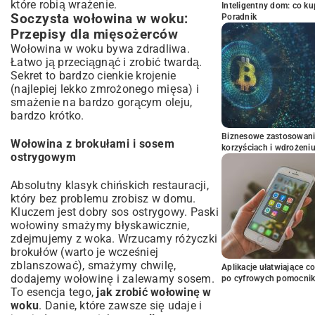
które robią wrażenie.
Inteligentny dom: co k
Soczysta wołowina w woku:
Poradnik
Przepisy dla mięsożerców
Wołowina w woku bywa zdradliwa.
Łatwo ją przeciągnąć i zrobić twardą.
Sekret to bardzo cienkie krojenie
(najlepiej lekko zmrożonego mięsa) i
smażenie na bardzo gorącym oleju,
bardzo krótko.
Biznesowe zastosowani
Wołowina z brokułami i sosem
korzyściach i wdrożeni
ostrygowym
Absolutny klasyk chińskich restauracji,
który bez problemu zrobisz w domu.
Kluczem jest dobry sos ostrygowy. Paski
wołowiny smażymy błyskawicznie,
zdejmujemy z woka. Wrzucamy różyczki
brokułów (warto je wcześniej
zblanszować), smażymy chwilę,
Aplikacje ułatwiające c
dodajemy wołowinę i zalewamy sosem.
po cyfrowych pomocni
To esencja tego,
jak zrobić wołowinę w
woku
. Danie, które zawsze się udaje i