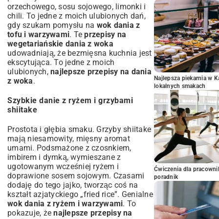
orzechowego, sosu sojowego, limonki i
chili. To jedne z moich ulubionych dań,
gdy szukam pomysłu na
wok dania z
tofu i warzywami
. Te
przepisy na
wegetariańskie dania z woka
udowadniają, że bezmięsna kuchnia jest
ekscytująca. To jedne z moich
ulubionych,
najlepsze przepisy na dania
Najlepsza piekarnia w 
z woka
.
lokalnych smakach
Szybkie danie z ryżem i grzybami
shiitake
Prostota i głębia smaku. Grzyby shiitake
mają niesamowity, mięsny aromat
umami. Podsmażone z czosnkiem,
imbirem i dymką, wymieszane z
ugotowanym wcześniej ryżem i
Ćwiczenia dla pracown
doprawione sosem sojowym. Czasami
poradnik
dodaję do tego jajko, tworząc coś na
kształt azjatyckiego „fried rice”. Genialne
wok dania z ryżem i warzywami
. To
pokazuje, że
najlepsze przepisy na