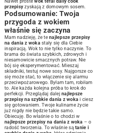
Nawet proste
wok tefal daily cook
przepisy
zyskają z domowym sosem.
Podsumowanie: Twoja
przygoda z wokiem
właśnie się zaczyna
Mam nadzieję, że te
najlepsze przepisy
na dania z woka
stały się dla Ciebie
inspiracją. Wok to nie tylko naczynie. To
brama do świata szybkich, zdrowych i
niesamowicie smacznych potraw. Nie
bój się eksperymentować. Mieszaj
składniki, testuj nowe sosy. Najgorsze co
się może stać, to włączenie się alarmu
przeciwpożarowego. Byłam tam, robiłam
to. Ale każda kolejna próba to krok do
perfekcji. Przeglądaj dalej
najlepsze
przepisy na szybkie dania z woka
i ciesz
się gotowaniem. Twoje kulinarne życie
już nigdy nie będzie takie samo.
Obiecuję. Bo właśnie o to chodzi w
najlepsze przepisy na dania z woka
– o
radość tworzenia. To właśnie są
tanie i