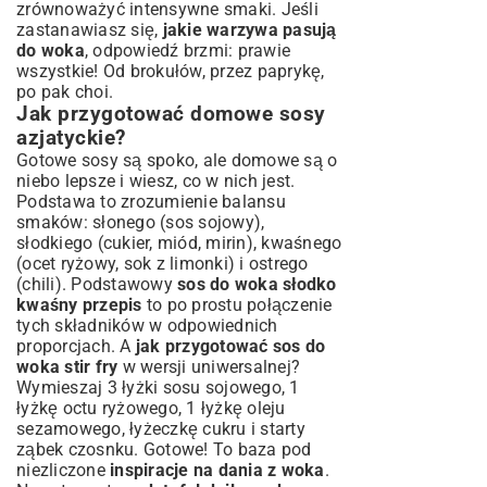
zrównoważyć intensywne smaki. Jeśli
zastanawiasz się,
jakie warzywa pasują
do woka
, odpowiedź brzmi: prawie
wszystkie! Od brokułów, przez paprykę,
po pak choi.
Jak przygotować domowe sosy
azjatyckie?
Gotowe sosy są spoko, ale domowe są o
niebo lepsze i wiesz, co w nich jest.
Podstawa to zrozumienie balansu
smaków: słonego (sos sojowy),
słodkiego (cukier, miód, mirin), kwaśnego
(ocet ryżowy, sok z limonki) i ostrego
(chili). Podstawowy
sos do woka słodko
kwaśny przepis
to po prostu połączenie
tych składników w odpowiednich
proporcjach. A
jak przygotować sos do
woka stir fry
w wersji uniwersalnej?
Wymieszaj 3 łyżki sosu sojowego, 1
łyżkę octu ryżowego, 1 łyżkę oleju
sezamowego, łyżeczkę cukru i starty
ząbek czosnku. Gotowe! To baza pod
niezliczone
inspiracje na dania z woka
.