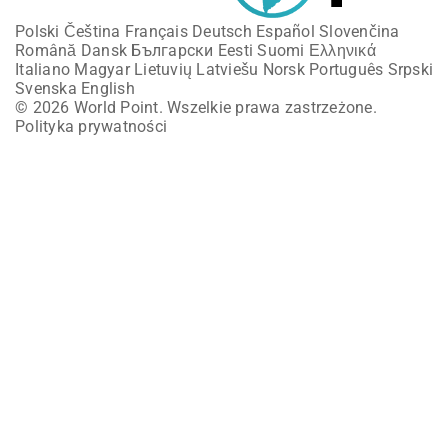
Polski
Čeština
Français
Deutsch
Español
Slovenčina
Română
Dansk
Български
Eesti
Suomi
Ελληνικά
Italiano
Magyar
Lietuvių
Latviešu
Norsk
Português
Srpski
Svenska
English
© 2026 World Point. Wszelkie prawa zastrzeżone.
Polityka prywatności