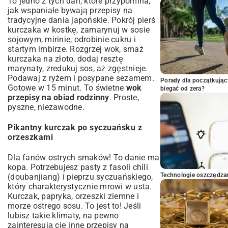
To jedno z tych dań, które przypomina,
jak wspaniałe bywają
przepisy na
tradycyjne dania japońskie
. Pokrój pierś
kurczaka w kostkę, zamarynuj w sosie
sojowym, mirinie, odrobinie cukru i
startym imbirze. Rozgrzej wok, smaż
kurczaka na złoto, dodaj resztę
marynaty, zredukuj sos, aż zgęstnieje.
Podawaj z ryżem i posypane sezamem.
Porady dla początkując
Gotowe w 15 minut. To świetne
wok
biegać od zera?
przepisy na obiad rodzinny
. Proste,
pyszne, niezawodne.
Pikantny kurczak po syczuańsku z
orzeszkami
Dla fanów ostrych smaków! To danie ma
kopa. Potrzebujesz pasty z fasoli chili
Technologie oszczędzan
(doubanjiang) i pieprzu syczuańskiego,
który charakterystycznie mrowi w usta.
Kurczak, papryka, orzeszki ziemne i
morze ostrego sosu. To jest to! Jeśli
lubisz takie klimaty, na pewno
zainteresują cię inne
przepisy na