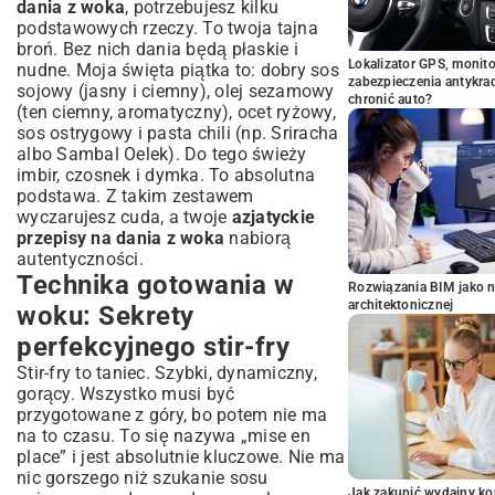
dania z woka
, potrzebujesz kilku
podstawowych rzeczy. To twoja tajna
broń. Bez nich dania będą płaskie i
Lokalizator GPS, monito
nudne. Moja święta piątka to: dobry sos
zabezpieczenia antykra
sojowy (jasny i ciemny), olej sezamowy
chronić auto?
(ten ciemny, aromatyczny), ocet ryżowy,
sos ostrygowy i pasta chili (np. Sriracha
albo Sambal Oelek). Do tego świeży
imbir, czosnek i dymka. To absolutna
podstawa. Z takim zestawem
wyczarujesz cuda, a twoje
azjatyckie
przepisy na dania z woka
nabiorą
autentyczności.
Technika gotowania w
Rozwiązania BIM jako n
architektonicznej
woku: Sekrety
perfekcyjnego stir-fry
Stir-fry to taniec. Szybki, dynamiczny,
gorący. Wszystko musi być
przygotowane z góry, bo potem nie ma
na to czasu. To się nazywa „mise en
place” i jest absolutnie kluczowe. Nie ma
nic gorszego niż szukanie sosu
Jak zakupić wydajny ko