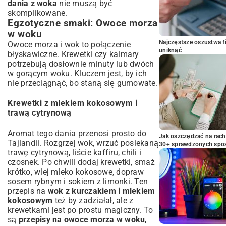
dania z woka
nie muszą być
skomplikowane.
Egzotyczne smaki: Owoce morza
w woku
Najczęstsze oszustwa f
Owoce morza i wok to połączenie
uniknąć
błyskawiczne. Krewetki czy kalmary
potrzebują dosłownie minuty lub dwóch
w gorącym woku. Kluczem jest, by ich
nie przeciągnąć, bo staną się gumowate.
Krewetki z mlekiem kokosowym i
trawą cytrynową
Aromat tego dania przenosi prosto do
Jak oszczędzać na rac
Tajlandii. Rozgrzej wok, wrzuć posiekaną
30+ sprawdzonych sp
trawę cytrynową, liście kaffiru, chili i
czosnek. Po chwili dodaj krewetki, smaż
krótko, wlej mleko kokosowe, dopraw
sosem rybnym i sokiem z limonki. Ten
przepis na
wok z kurczakiem i mlekiem
kokosowym
też by zadziałał, ale z
krewetkami jest po prostu magiczny. To
są
przepisy na owoce morza w woku
,