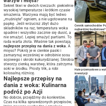
warzyw i mięsa?
Sekret tkwi w dwóch rzeczach: piekielnie
wysokiej temperaturze i krótkim czasie
smażenia. Warzywa mają być ledwo
„muśnięte” ogniem, a nie ugotowane na
papkę. Jeśli wrzucisz zbyt dużo
Cennik samochodów Por
składników na raz, temperatura woka
najbardziej budżetowe?
spadnie i wszystko zacznie się dusić, a
nie smażyć. Lepiej smażyć partiami. To
rada warta złota. Właśnie tak powstają
najlepsze przepisy na dania z woka
. A
mięso? Pokrój je w cienkie paski i
zamarynuj wcześniej w odrobinie sosu
sojowego i skrobi kukurydzianej. Skrobia
stworzy cienką warstwę, która zatrzyma
soki w środku. Prosty trik, a robi
Hale przemysłowe a wyt
kolosalną różnicę.
inwestycji
Najlepsze przepisy na
dania z woka: Kulinarna
podróż po Azji
No dobrze, przejdźmy do konkretów.
Czas na kilka sprawdzonych przepisów,