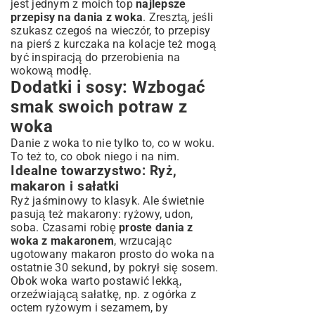
jest jednym z moich top
najlepsze
przepisy na dania z woka
. Zresztą, jeśli
szukasz czegoś na wieczór, to
przepisy
na pierś z kurczaka na kolacje
też mogą
być inspiracją do przerobienia na
wokową modłę.
Dodatki i sosy: Wzbogać
smak swoich potraw z
woka
Danie z woka to nie tylko to, co w woku.
To też to, co obok niego i na nim.
Idealne towarzystwo: Ryż,
makaron i sałatki
Ryż jaśminowy to klasyk. Ale świetnie
pasują też makarony: ryżowy, udon,
soba. Czasami robię
proste dania z
woka z makaronem
, wrzucając
ugotowany makaron prosto do woka na
ostatnie 30 sekund, by pokrył się sosem.
Obok woka warto postawić lekką,
orzeźwiającą sałatkę, np. z ogórka z
octem ryżowym i sezamem, by