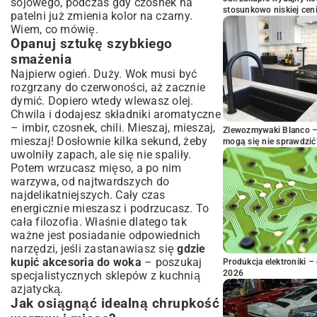
sojowego, podczas gdy czosnek na
stosunkowo niskiej cen
patelni już zmienia kolor na czarny.
Wiem, co mówię.
Opanuj sztukę szybkiego
smażenia
Najpierw ogień. Duży. Wok musi być
rozgrzany do czerwoności, aż zacznie
dymić. Dopiero wtedy wlewasz olej.
Chwila i dodajesz składniki aromatyczne
– imbir, czosnek, chili. Mieszaj, mieszaj,
Zlewozmywaki Blanco – 
mieszaj! Dosłownie kilka sekund, żeby
mogą się nie sprawdzić
uwolniły zapach, ale się nie spaliły.
Potem wrzucasz mięso, a po nim
warzywa, od najtwardszych do
najdelikatniejszych. Cały czas
energicznie mieszasz i podrzucasz. To
cała filozofia. Właśnie dlatego tak
ważne jest posiadanie odpowiednich
narzędzi, jeśli zastanawiasz się
gdzie
kupić akcesoria do woka
– poszukaj
Produkcja elektroniki – 
2026
specjalistycznych sklepów z kuchnią
azjatycką.
Jak osiągnąć idealną chrupkość