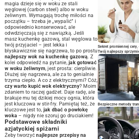
magia dzieje się w woku ze stali
węglowej (carbon steel) albo w woku
żeliwnym. Wymagają trochę miłości na
początku – trzeba je „wypalić” i
odpowiednio konserwować, ale
odwdzięczają się z nawiązką. Jeśli
masz kuchenkę gazową, stal węglowa to
twój przyjaciel – jest lekka i
Sekret promiennej cery,
błyskawicznie się nagrzewa, to po prostu
Twój najlepszy sprzymi
najlepszy wok na kuchenkę gazową
. Z
kolei odpowiedź na pytanie,
jak gotować
w woku żeliwnym
, jest prosta: cierpliwie.
Dłużej się nagrzewa, ale za to genialnie
trzyma ciepło. A co z elektrycznymi? Cóż,
czy warto kupić wok elektryczny
? Moim
zdaniem to raczej gadżet. Daje radę, ale
brakuje mu tej dzikiej mocy ognia, która
jest kluczowa w stir-fry. Pamiętaj też, że
Bezpieczne metody trans
kluczowe jest to,
jak dbać o powłokę
woka
– nigdy nie szoruj go druciakiem!
Podstawowe składniki
azjatyckiej spiżarni
Żeby tworzyć
najlepsze przepisy na