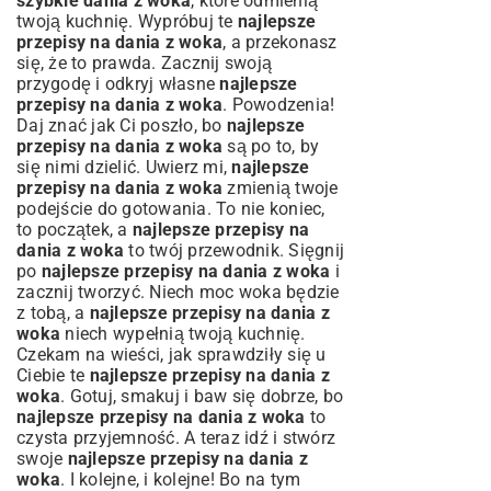
szybkie dania z woka
, które odmienią
twoją kuchnię. Wypróbuj te
najlepsze
przepisy na dania z woka
, a przekonasz
się, że to prawda. Zacznij swoją
przygodę i odkryj własne
najlepsze
przepisy na dania z woka
. Powodzenia!
Daj znać jak Ci poszło, bo
najlepsze
przepisy na dania z woka
są po to, by
się nimi dzielić. Uwierz mi,
najlepsze
przepisy na dania z woka
zmienią twoje
podejście do gotowania. To nie koniec,
to początek, a
najlepsze przepisy na
dania z woka
to twój przewodnik. Sięgnij
po
najlepsze przepisy na dania z woka
i
zacznij tworzyć. Niech moc woka będzie
z tobą, a
najlepsze przepisy na dania z
woka
niech wypełnią twoją kuchnię.
Czekam na wieści, jak sprawdziły się u
Ciebie te
najlepsze przepisy na dania z
woka
. Gotuj, smakuj i baw się dobrze, bo
najlepsze przepisy na dania z woka
to
czysta przyjemność. A teraz idź i stwórz
swoje
najlepsze przepisy na dania z
woka
. I kolejne, i kolejne! Bo na tym