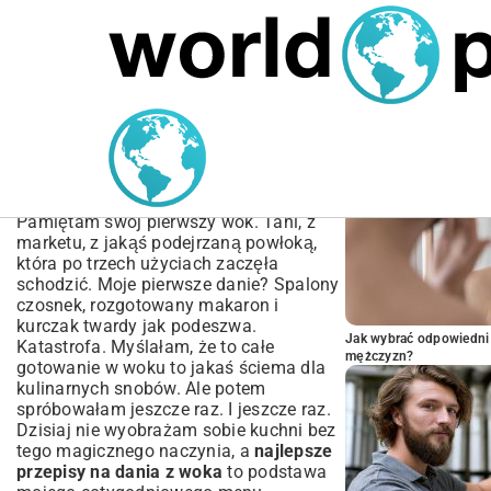
MARIUSZ ŁAMAGA
05.10.2025
BIZNES
POPULARNE A
Najlepsze przepisy na
dania z woka | Proste i
Szybkie Inspiracje
Pamiętam swój pierwszy wok. Tani, z
marketu, z jakąś podejrzaną powłoką,
która po trzech użyciach zaczęła
schodzić. Moje pierwsze danie? Spalony
czosnek, rozgotowany makaron i
kurczak twardy jak podeszwa.
Jak wybrać odpowiedni 
Katastrofa. Myślałam, że to całe
mężczyzn?
gotowanie w woku to jakaś ściema dla
kulinarnych snobów. Ale potem
spróbowałam jeszcze raz. I jeszcze raz.
Dzisiaj nie wyobrażam sobie kuchni bez
tego magicznego naczynia, a
najlepsze
przepisy na dania z woka
to podstawa