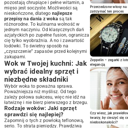
pozostają chrupiące i pełne witamin, a
Kulinarna podróż po Azji
Przerzedzone włosy na 
mięso jest soczyste. Możliwości są
Szybkie i zdrowe dania z kurczakiem w
zatrzymać ten proces
nieskończone, dlatego
najlepsze
woku
przepisy na dania z woka
są tak
Wegetariańskie i wegańskie inspiracje:
różnorodne. To kulinarna wolność w
Warzywa w woku
jednym naczyniu. Od klasycznych dań
Egzotyczne smaki: Owoce morza w woku
azjatyckich po zupełne fusion, ogranicza
Soczysta wołowina w woku: Przepisy dla
cię tylko wyobraźnia. A no i zawartość
mięsożerców
lodówki. To świetny sposób na
„czyszczenie” zapasów przed kolejnymi
Dodatki i sosy: Wzbogać smak swoich
zakupami.
potraw z woka
Zeppelin – zegarki z l
Wok w Twojej kuchni: Jak
Idealne towarzystwo: Ryż, makaron i
elegancją
sałatki
wybrać idealny sprzęt i
Jak przygotować domowe sosy
niezbędne składniki
azjatyckie?
Wybór woka to poważna sprawa.
Podsumowanie: Twoja przygoda z
Poważniejsza niż myślisz. Od tego
wokiem właśnie się zaczyna
zależy połowa sukcesu, więc nie idź na
łatwiznę i nie bierz pierwszego z brzegu.
Rodzaje woków: Jaki sprzęt
Czy wiesz, jak prawidł
sprawdzi się najlepiej?
twarzy, by cieszyć się 
Zapomnij o tych z powłoką teflonową,
niedoskonałości?
serio. To strata pieniędzy. Prawdziwa