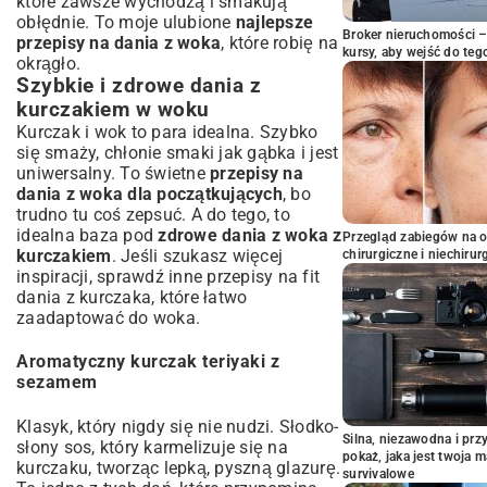
które zawsze wychodzą i smakują
obłędnie. To moje ulubione
najlepsze
Broker nieruchomości – 
przepisy na dania z woka
, które robię na
kursy, aby wejść do teg
okrągło.
Szybkie i zdrowe dania z
kurczakiem w woku
Kurczak i wok to para idealna. Szybko
się smaży, chłonie smaki jak gąbka i jest
uniwersalny. To świetne
przepisy na
dania z woka dla początkujących
, bo
trudno tu coś zepsuć. A do tego, to
idealna baza pod
zdrowe dania z woka z
Przegląd zabiegów na 
kurczakiem
. Jeśli szukasz więcej
chirurgiczne i niechirur
inspiracji, sprawdź inne
przepisy na fit
dania z kurczaka
, które łatwo
zaadaptować do woka.
Aromatyczny kurczak teriyaki z
sezamem
Klasyk, który nigdy się nie nudzi. Słodko-
Silna, niezawodna i pr
słony sos, który karmelizuje się na
pokaż, jaka jest twoja 
kurczaku, tworząc lepką, pyszną glazurę.
survivalowe