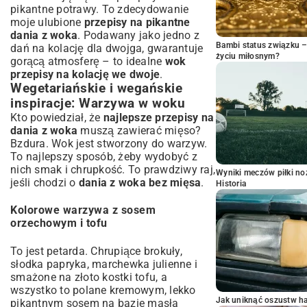
pikantne potrawy
. To zdecydowanie
moje ulubione
przepisy na pikantne
dania z woka
. Podawany jako jedno z
Bambi status związku 
dań na kolację dla dwojga, gwarantuje
życiu miłosnym?
gorącą atmosferę – to idealne
wok
przepisy na kolację we dwoje
.
Wegetariańskie i wegańskie
inspiracje: Warzywa w woku
Kto powiedział, że
najlepsze przepisy na
dania z woka
muszą zawierać mięso?
Bzdura. Wok jest stworzony do warzyw.
To najlepszy sposób, żeby wydobyć z
nich smak i chrupkość. To prawdziwy raj,
Wyniki meczów piłki noż
jeśli chodzi o
dania z woka bez mięsa
.
Historia
Kolorowe warzywa z sosem
orzechowym i tofu
To jest petarda. Chrupiące brokuły,
słodka papryka, marchewka julienne i
smażone na złoto kostki tofu, a
wszystko to polane kremowym, lekko
Jak uniknąć oszustw h
pikantnym sosem na bazie masła