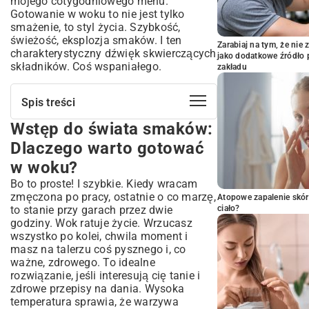
mojego cotygodniowego menu.
Gotowanie w woku to nie jest tylko
smażenie, to styl życia. Szybkość,
świeżość, eksplozja smaków. I ten
Zarabiaj na tym, że ni
charakterystyczny dźwięk skwierczących
jako dodatkowe źródło 
składników. Coś wspaniałego.
zakładu
Spis treści
Wstęp do świata smaków:
Wstęp do świata smaków: Dlaczego
warto gotować w woku?
Dlaczego warto gotować
Wok w Twojej kuchni: Jak wybrać
w woku?
idealny sprzęt i niezbędne składniki
Bo to proste! I szybkie. Kiedy wracam
Rodzaje woków: Jaki sprzęt sprawdzi się
zmęczona po pracy, ostatnie o co marzę,
najlepiej?
Atopowe zapalenie skór
to stanie przy garach przez dwie
ciało?
Podstawowe składniki azjatyckiej spiżarni
godziny. Wok ratuje życie. Wrzucasz
Technika gotowania w woku: Sekrety
wszystko po kolei, chwila moment i
perfekcyjnego stir-fry
masz na talerzu coś pysznego i, co
Opanuj sztukę szybkiego smażenia
ważne, zdrowego. To idealne
rozwiązanie, jeśli interesują cię
tanie i
Jak osiągnąć idealną chrupkość warzyw i
mięsa?
zdrowe przepisy na dania
. Wysoka
temperatura sprawia, że warzywa
Najlepsze przepisy na dania z woka: