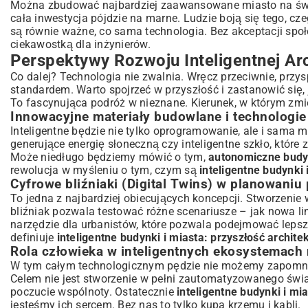
Można zbudować najbardziej zaawansowane miasto na świecie,
cała inwestycja pójdzie na marne. Ludzie boją się tego, c
są równie ważne, co sama technologia. Bez akceptacji społ
ciekawostką dla inżynierów.
Perspektywy Rozwoju Inteligentnej Arc
Co dalej? Technologia nie zwalnia. Wręcz przeciwnie, przy
standardem. Warto spojrzeć w przyszłość i zastanowić się,
To fascynująca podróż w nieznane. Kierunek, w którym zm
Innowacyjne materiały budowlane i technologie
Inteligentne będzie nie tylko oprogramowanie, ale i sama m
generujące energię słoneczną czy inteligentne szkło, które
Może niedługo będziemy mówić o tym,
autonomiczne budyn
rewolucja w myśleniu o tym, czym są
inteligentne budynki 
Cyfrowe bliźniaki (Digital Twins) w planowani
To jedna z najbardziej obiecujących koncepcji. Stworzenie w
bliźniak pozwala testować różne scenariusze – jak nowa li
narzędzie dla urbanistów, które pozwala podejmować lepsz
definiuje
inteligentne budynki i miasta: przyszłość archite
Rola człowieka w inteligentnych ekosystemach 
W tym całym technologicznym pędzie nie możemy zapomnieć
Celem nie jest stworzenie w pełni zautomatyzowanego świat
poczucie wspólnoty. Ostatecznie
inteligentne budynki i mia
jesteśmy ich sercem. Bez nas to tylko kupa krzemu i kabli.