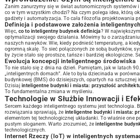
Definicja i podstawowe założenia inteligentnych środowisk
Zanim zanurzymy się w świat autonomicznych systemów i 
co w tym wszystkim chodzi? Na czym polega idea, którą o
Ewolucja koncepcji inteligentnego środowiska
gadżety i automatyzacja. To cała filozofia projektowania pr
Technologie w Służbie Innowacji i Efektywności
Definicja i podstawowe założenia inteligentnyc
Internet Rzeczy (IoT) w inteligentnych systemach
Więc,
co to inteligentny budynek definicja
? W największym 
Sztuczna inteligencja i uczenie maszynowe w zarządzaniu infra
optymalizacji swojego działania. Mówimy tu o zarządzaniu
Big Data i analityka predykcyjna dla lepszego planowania
naszych nawyków. Wie, kiedy podnieść temperaturę, a kiedy z
ogromną skalę. To sieć połączonych ze sobą budynków, syst
Energetyka odnawialna i zaawansowane systemy zarządzania e
by życie stało się prostsze, tańsze i bardziej ekologiczne. 
Korzyści dla Mieszkańców, Społeczności i Środowiska
Ewolucja koncepcji inteligentnego środowiska
Zwiększony komfort i bezpieczeństwo życia codziennego
To nie stało się z dnia na dzień. Pamiętam, jak w latach
Poprawa efektywności energetycznej i redukcja kosztów eksploa
„inteligentnych domach”. Ale to była dziecinada w porówn
Zrównoważony rozwój i ekologia w praktyce miejskiej
budynkowej (BMS) do dzisiejszych, opartych na sztucznej in
Dzisiaj
inteligentne budynki i miasta: przyszłość architekt
Lepsza jakość życia i dostęp do nowoczesnych usług
To fundamentalna zmiana w myśleniu.
Wyzwania na Drodze do Inteligentnej Przyszłości
Technologie w Służbie Innowacji i Efe
Kwestie prywatności i bezpieczeństwa danych osobowych
Sercem każdego inteligentnego systemu jest technologia. 
Wysokie koszty początkowe i efektywne finansowanie projektó
rozwiązania sprawiają, że
inteligentne budynki i miasta: p
Integracja systemów i zapewnienie interoperacyjności
elementom tej technologicznej układanki. To właśnie one 
Akceptacja społeczna i edukacja mieszkańców
pustym sloganem. Warto zrozumieć, że
inteligentne budynk
Perspektywy Rozwoju Inteligentnej Architektury i Urbanistyk
technologicznych.
Internet Rzeczy (IoT) w inteligentnych systema
Innowacyjne materiały budowlane i technologie konstrukcyjne