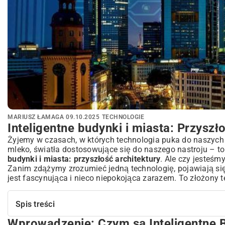
MARIUSZ ŁAMAGA
09.10.2025
TECHNOLOGIE
Inteligentne budynki i miasta: Przyszł
Żyjemy w czasach, w których technologia puka do naszych
mleko, światła dostosowujące się do naszego nastroju – to 
budynki i miasta: przyszłość architektury
. Ale czy jesteśm
Zanim zdążymy zrozumieć jedną technologię, pojawiają się 
jest fascynująca i nieco niepokojąca zarazem. To złożony 
Spis treści
Wprowadzenie: Czym są Inteligentne B
Wprowadzenie: Czym są Inteligentne Budynki i Miasta?