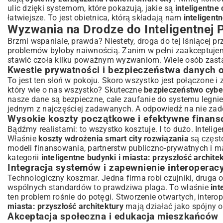
ulic dzięki systemom, które pokazują, jakie są
inteligentne 
łatwiejsze. To jest obietnica, którą składają nam
inteligent
Wyzwania na Drodze do Inteligentnej 
Brzmi wspaniale, prawda? Niestety, droga do tej lśniącej pr
problemów byłoby naiwnością. Zanim w pełni zaakceptujem
stawić czoła kilku poważnym wyzwaniom. Wiele osób zast
Kwestie prywatności i bezpieczeństwa danych
To jest ten słoń w pokoju. Skoro wszystko jest połączone i
który wie o nas wszystko? Skuteczne
bezpieczeństwo cybe
nasze dane są bezpieczne, całe zaufanie do systemu legni
jednym z najczęściej zadawanych. A odpowiedź na nie zade
Wysokie koszty początkowe i efektywne finans
Bądźmy realistami: to wszystko kosztuje. I to dużo. Intelig
Właśnie
koszty wdrożenia smart city rozwiązania
są często
modeli finansowania, partnerstw publiczno-prywatnych i m
kategorii
inteligentne budynki i miasta: przyszłość archite
Integracja systemów i zapewnienie interoperac
Technologiczny koszmar. Jedna firma robi czujniki, druga o
wspólnych standardów to prawdziwa plaga. To właśnie
int
ten problem rośnie do potęgi. Stworzenie otwartych, interop
miasta: przyszłość architektury
mają działać jako spójny o
Akceptacja społeczna i edukacja mieszkańców