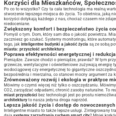
Korzyści dla Mieszkańców, Społeczno
Po co to wszystko? Czy ta cała technologia ma realną wart
stworzenie lepszego miejsca do życia. To obietnica, jaką n
korzyści dotykają każdego z nas, chociaż czasem nie zdaj
niedoceniane.
Zwiększony komfort i bezpieczeństwo życia c
Pomyśl o tym. Dom, który sam dba o jakość powietrza. Mia
zaczniesz go szukać. Systemy monitoringu, które automatyc
tego, jak
inteligentne budynki a jakość życia
są ze sobą po
miasta: przyszłość architektury
.
Poprawa efektywności energetycznej i redukcja
Pieniądze. Zawsze chodzi o pieniądze, prawda? W tym przy
grzewcze, wentylacyjne i oświetleniowe zużywają energię ty
wodociągowej czy energetycznej to gigantyczne oszczędn
bezpośrednia i mierzalna, co stanowi mocny argument za 
Zrównoważony rozwój i ekologia w praktyce mie
Mówimy o czymś więcej niż tylko o oszczędzaniu. Mówimy 
CO2, zarządzać odpadami, chronić zasoby naturalne. To re
miast przyszłości
bez technologii jest po prostu niemożliw
architektury
to nasza jedyna droga naprzód.
Lepsza jakość życia i dostęp do nowoczesnych
Inteligentne miasto to także lepsze usługi. Zintegrowany tr
dają
systemy zarządzania ruchem smart city
? Mniej korkó