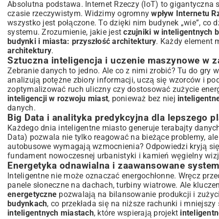
Absolutna podstawa. Internet Rzeczy (IoT) to gigantyczna s
Cyfrowe bliźniaki (Digital Twins) w planowaniu przestrzennym
czasie rzeczywistym. Widzimy ogromny
wpływ Internetu R
Rola człowieka w inteligentnych ekosystemach miejskich
wszystko jest połączone. To dzięki nim budynek „wie”, co 
Podsumowanie: Wizja Zrównoważonej i Innowacyjnej Przys
systemu. Zrozumienie, jakie jest
czujniki w inteligentnych
budynki i miasta: przyszłość architektury
. Każdy element 
architektury
.
Sztuczna inteligencja i uczenie maszynowe w z
Zebranie danych to jedno. Ale co z nimi zrobić? Tu do gry 
analizują potężne zbiory informacji, uczą się wzorców i p
zoptymalizować ruch uliczny czy dostosować zużycie energi
inteligencji w rozwoju miast
, ponieważ bez niej
inteligentn
danych.
Big Data i analityka predykcyjna dla lepszego 
Każdego dnia inteligentne miasto generuje terabajty danych
Data) pozwala nie tylko reagować na bieżące problemy, ale
autobusowe wymagają wzmocnienia? Odpowiedzi kryją si
fundament nowoczesnej urbanistyki i kamień węgielny wizj
Energetyka odnawialna i zaawansowane system
Inteligentne nie może oznaczać energochłonne. Wręcz przec
panele słoneczne na dachach, turbiny wiatrowe. Ale klucze
energetyczne
pozwalają na bilansowanie produkcji i zużyc
budynkach
, co przekłada się na niższe rachunki i mniejsz
inteligentnych miastach
, które wspierają projekt
inteligent