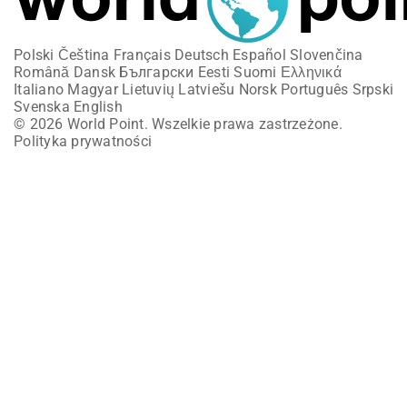
Polski
Čeština
Français
Deutsch
Español
Slovenčina
Română
Dansk
Български
Eesti
Suomi
Ελληνικά
Italiano
Magyar
Lietuvių
Latviešu
Norsk
Português
Srpski
Svenska
English
© 2026 World Point. Wszelkie prawa zastrzeżone.
Polityka prywatności