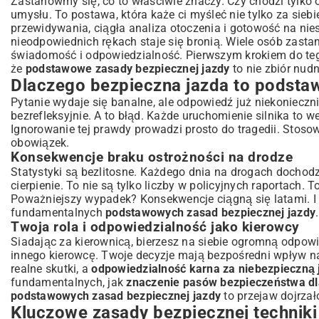
Zastanówmy się, co to właściwie znaczy. Czy chodzi tylko o
umysłu. To postawa, która każe ci myśleć nie tylko za sieb
Konsekwencje braku ostrożności na drodze
przewidywania, ciągła analiza otoczenia i gotowość na ni
Twoja rola i odpowiedzialność jako kierowcy
nieodpowiednich rękach staje się bronią. Wiele osób zasta
Kluczowe zasady bezpiecznej techniki jazdy
świadomość i odpowiedzialność. Pierwszym krokiem do te
Optymalna pozycja za kierownicą i kontrola pojazdu
że
podstawowe zasady bezpiecznej jazdy
to nie zbiór nudn
Dlaczego bezpieczna jazda to podsta
Sztuka obserwacji i przewidywania zagrożeń
Dostosowanie prędkości do panujących warunków
Pytanie wydaje się banalne, ale odpowiedź już niekoniecz
bezrefleksyjnie. A to błąd. Każde uruchomienie silnika to w
Bezpieczne manewry: wyprzedzanie, skręcanie, parkowanie
Ignorowanie tej prawdy prowadzi prosto do tragedii. Stoso
Wyzwania na drodze: Jak radzić sobie w trudnych warunk
obowiązek.
Jazda w niesprzyjającej pogodzie: deszcz, śnieg, mgła
Konsekwencje braku ostrożności na drodze
Specyfika jazdy nocą i zmierzchem
Statystyki są bezlitosne. Każdego dnia na drogach dochod
Zachowanie w ruchu miejskim i na autostradzie
cierpienie. To nie są tylko liczby w policyjnych raportach. 
Poważniejszy wypadek? Konsekwencje ciągną się latami. I t
Kierowca pod lupą: Czynniki wpływające na bezpieczeństw
fundamentalnych
podstawowych zasad bezpiecznej jazdy
Zmęczenie i brak koncentracji – cisi zabójcy
Twoja rola i odpowiedzialność jako kierowcy
Rozpraszacze uwagi i ich realne zagrożenia
Siadając za kierownicą, bierzesz na siebie ogromną odpowie
Wpływ alkoholu i substancji odurzających
innego kierowcę. Twoje decyzje mają bezpośredni wpływ na 
Rola pojazdu: Sprawność techniczna to gwarancja bezpie
realne skutki, a
odpowiedzialność karna za niebezpieczną 
fundamentalnych, jak
znaczenie pasów bezpieczeństwa d
Dlaczego regularne przeglądy są tak ważne?
podstawowych zasad bezpiecznej jazdy
to przejaw dojrzał
Opony – jedyny punkt styku z nawierzchnią
Kluczowe zasady bezpiecznej techniki
Systemy bezpieczeństwa: ABS, ESP i inne wsparcie