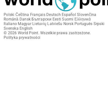
Polski
Čeština
Français
Deutsch
Español
Slovenčina
Română
Dansk
Български
Eesti
Suomi
Ελληνικά
Italiano
Magyar
Lietuvių
Latviešu
Norsk
Português
Srpski
Svenska
English
© 2026 World Point. Wszelkie prawa zastrzeżone.
Polityka prywatności