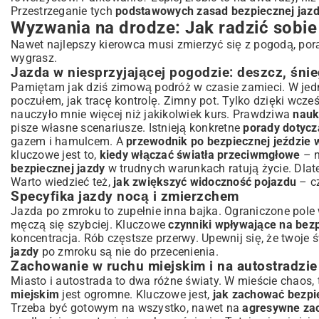
Przestrzeganie tych
podstawowych zasad bezpiecznej jaz
Wyzwania na drodze: Jak radzić sobi
Nawet najlepszy kierowca musi zmierzyć się z pogodą, porą 
wygrasz.
Jazda w niesprzyjającej pogodzie: deszcz, śnie
Pamiętam jak dziś zimową podróż w czasie zamieci. W jednej 
poczułem, jak tracę kontrolę. Zimny pot. Tylko dzięki wc
nauczyło mnie więcej niż jakikolwiek kurs. Prawdziwa
nauk
pisze własne scenariusze. Istnieją konkretne
porady dotycz
gazem i hamulcem. A
przewodnik po bezpiecznej jeździe 
kluczowe jest to,
kiedy włączać światła przeciwmgłowe
– n
bezpiecznej jazdy
w trudnych warunkach ratują życie. Dlat
Warto wiedzieć też,
jak zwiększyć widoczność pojazdu
– cz
Specyfika jazdy nocą i zmierzchem
Jazda po zmroku to zupełnie inna bajka. Ograniczone pole w
męczą się szybciej. Kluczowe
czynniki wpływające na bez
koncentracja. Rób częstsze przerwy. Upewnij się, że twoje 
jazdy
po zmroku są nie do przecenienia.
Zachowanie w ruchu miejskim i na autostradzie
Miasto i autostrada to dwa różne światy. W mieście chaos, 
miejskim
jest ogromne. Kluczowe jest,
jak zachować bezpi
Trzeba być gotowym na wszystko, nawet na
agresywne za