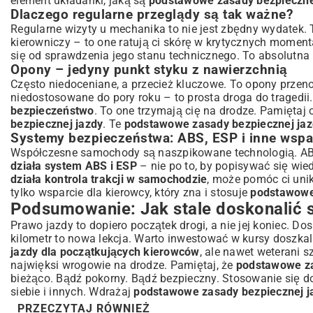
element układanki, jaką są
podstawowe zasady bezpieczne
Dlaczego regularne przeglądy są tak ważne?
Regularne wizyty u mechanika to nie jest zbędny wydatek.
kierowniczy – to one ratują ci skórę w krytycznych momen
się od sprawdzenia jego stanu technicznego. To absolutn
Opony – jedyny punkt styku z nawierzchnią
Często niedoceniane, a przecież kluczowe. To opony przeno
niedostosowane do pory roku – to prosta droga do tragedii
bezpieczeństwo
. To one trzymają cię na drodze. Pamiętaj
bezpiecznej jazdy
. Te
podstawowe zasady bezpiecznej jaz
Systemy bezpieczeństwa: ABS, ESP i inne wspa
Współczesne samochody są naszpikowane technologią. ABS, E
działa system ABS i ESP
– nie po to, by popisywać się wied
działa kontrola trakcji w samochodzie
, może pomóc ci unik
tylko wsparcie dla kierowcy, który zna i stosuje
podstawowe
Podsumowanie: Jak stale doskonalić 
Prawo jazdy to dopiero początek drogi, a nie jej koniec. Do
kilometr to nowa lekcja. Warto inwestować w kursy doszkala
jazdy dla początkujących kierowców
, ale nawet weterani 
najwięksi wrogowie na drodze. Pamiętaj, że
podstawowe za
bieżąco. Bądź pokorny. Bądź bezpieczny. Stosowanie się 
siebie i innych. Wdrażaj
podstawowe zasady bezpiecznej j
PRZECZYTAJ RÓWNIEŻ