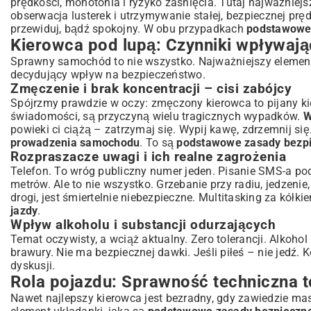
prędkości, monotonia i ryzyko zaśnięcia. Tutaj najważniejsz
obserwacja lusterek i utrzymywanie stałej, bezpiecznej prę
przewiduj, bądź spokojny. W obu przypadkach
podstawowe 
Kierowca pod lupą: Czynniki wpływaj
Sprawny samochód to nie wszystko. Najważniejszy element 
decydujący wpływ na bezpieczeństwo.
Zmęczenie i brak koncentracji – cisi zabójcy
Spójrzmy prawdzie w oczy: zmęczony kierowca to pijany kie
świadomości, są przyczyną wielu tragicznych wypadków.
W
powieki ci ciążą – zatrzymaj się. Wypij kawę, zdrzemnij si
prowadzenia samochodu
. To są
podstawowe zasady bezpi
Rozpraszacze uwagi i ich realne zagrożenia
Telefon. To wróg publiczny numer jeden. Pisanie SMS-a pod
metrów. Ale to nie wszystko. Grzebanie przy radiu, jedzen
drogi, jest śmiertelnie niebezpieczne. Multitasking za kółk
jazdy
.
Wpływ alkoholu i substancji odurzających
Temat oczywisty, a wciąż aktualny. Zero tolerancji. Alkohol
brawury. Nie ma bezpiecznej dawki. Jeśli piłeś – nie jedź. 
dyskusji.
Rola pojazdu: Sprawność techniczna 
Nawet najlepszy kierowca jest bezradny, gdy zawiedzie masz