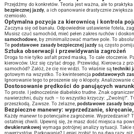
Przejdźmy do konkretów. Teoria jest ważna, ale to praktyka c
Podsumowanie: Jak stale doskonalić swoje umiejętności?
bezpiecznej jazdy
, a ich opanowanie drastycznie zwiększa 
rzemiosło.
Optymalna pozycja za kierownicą i kontrola po
Zaczyna się od banału. Odpowiednie ustawienie fotela, zagł
Musisz czuć samochód, mieć pełen zakres ruchów i doskon
samochodowe
, by zminimalizować martwe pole. To absolu
Te
podstawowe zasady bezpiecznej jazdy
są często pomija
Sztuka obserwacji i przewidywania zagrożeń
Droga to nie tylko asfalt przed maską. To całe otoczenie. 
kierowców. Ucz się czytać drogę. Przewiduj. Kierowca z pr
samochód? Załóż, że cię nie widzi. To właśnie są
techniki
gotowym na wszystko. To kwintesencja
podstawowych zasa
Ignorowanie tego to proszenie się o kłopoty. Analizowanie 
Dostosowanie prędkości do panujących warun
To proste. I jednocześnie diabelsko trudne. Znak ogranicz
nawierzchni, duży ruch – to wszystko krzyczy: „Zwolnij!”.
przeszkodą. Zawsze. To żelazne,
podstawowe zasady bezpi
Bezpieczne manewry: wyprzedzanie, skręcanie
Każdy manewr to potencjalne zagrożenie. Wyprzedzanie? 
ostatniej chwili. Upewnij się, że masz dość miejsca na pow
dwukierunkowej
wymaga potrójnej analizy sytuacji. Takie
rowerzystów. Parkowanie? Lepiej zrobić to na dwa razy, niż