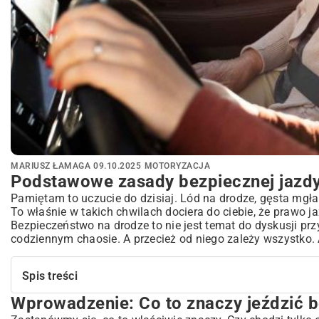
MARIUSZ ŁAMAGA
09.10.2025
MOTORYZACJA
Podstawowe zasady bezpiecznej jazd
Pamiętam to uczucie do dzisiaj. Lód na drodze, gęsta mgła
To właśnie w takich chwilach dociera do ciebie, że prawo ja
Bezpieczeństwo na drodze to nie jest temat do dyskusji p
codziennym chaosie. A przecież od niego zależy wszystko.
Spis treści
Wprowadzenie: Co to znaczy jeździć b
Wprowadzenie: Co to znaczy jeździć bezpiecznie?
Dlaczego bezpieczna jazda to podstawa?