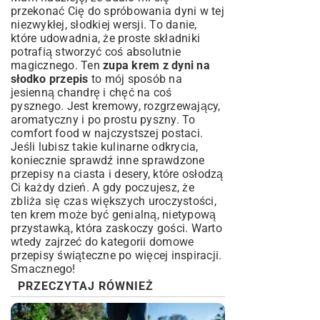
przekonać Cię do spróbowania dyni w tej
niezwykłej, słodkiej wersji. To danie,
które udowadnia, że proste składniki
potrafią stworzyć coś absolutnie
magicznego. Ten
zupa krem z dyni na
słodko przepis
to mój sposób na
jesienną chandrę i chęć na coś
pysznego. Jest kremowy, rozgrzewający,
aromatyczny i po prostu pyszny. To
comfort food w najczystszej postaci.
Jeśli lubisz takie kulinarne odkrycia,
koniecznie sprawdź inne
sprawdzone
przepisy na ciasta i desery
, które osłodzą
Ci każdy dzień. A gdy poczujesz, że
zbliża się czas większych uroczystości,
ten krem może być genialną, nietypową
przystawką, która zaskoczy gości. Warto
wtedy zajrzeć do kategorii
domowe
przepisy świąteczne
po więcej inspiracji.
Smacznego!
PRZECZYTAJ RÓWNIEŻ