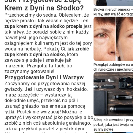
Krem z Dyni na Słodko?
Broker nieruchomości – 
Przechodzimy do sedna. Obiecałem, że
kursy, aby wejść do teg
będzie prosto i tak właśnie będzie. Ten
zupa krem z dyni na słodko przepis
jest
tak łatwy, że poradzi sobie z nim każdy,
nawet jeśli jego największym
osiągnięciem kulinarnym jest do tej pory
woda na herbatę. Pokażę Ci,
jak zrobić
zupę krem z dyni na słodko
, która
zawsze się udaje i smakuje jak
Przegląd zabiegów na 
marzenie. Przygotuj fartuch, bo
chirurgiczne i niechirur
zaczynamy gotowanie!
Przygotowanie Dyni i Warzyw
Zaczynamy od przygotowania naszej
gwiazdy. Jeśli używasz dyni hokkaido,
masz szczęście – wystarczy ją
dokładnie umyć, przekroić na pół i
usunąć gniazdo nasienne za pomocą
łyżki. Pestek nie wyrzucaj! Można je
uprażyć i wykorzystać jako posypkę albo
Silna, niezawodna i pr
zrobić z nich coś absolutnie genialnego,
pokaż, jaka jest twoja 
jak na przykład
pasztet z pestek dyni
.
survivalowe