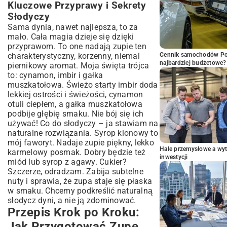
Kluczowe Przyprawy i Sekrety
Słodyczy
Sama dynia, nawet najlepsza, to za
mało. Cała magia dzieje się dzięki
przyprawom. To one nadają zupie ten
charakterystyczny, korzenny, niemal
Cennik samochodów Por
najbardziej budżetowe?
piernikowy aromat. Moja święta trójca
to: cynamon, imbir i gałka
muszkatołowa. Świeżo starty imbir doda
lekkiej ostrości i świeżości, cynamon
otuli ciepłem, a gałka muszkatołowa
podbije głębię smaku. Nie bój się ich
używać! Co do słodyczy – ja stawiam na
naturalne rozwiązania. Syrop klonowy to
mój faworyt. Nadaje zupie piękny, lekko
Hale przemysłowe a wyt
karmelowy posmak. Dobry będzie też
inwestycji
miód lub syrop z agawy. Cukier?
Szczerze, odradzam. Zabija subtelne
nuty i sprawia, że zupa staje się płaska
w smaku. Chcemy podkreślić naturalną
słodycz dyni, a nie ją zdominować.
Przepis Krok po Kroku:
Jak Przygotować Zupę