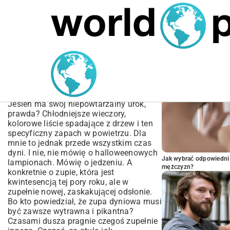
MARIUSZ ŁAMAGA
04.10.2025
SPORT
POPULARNE A
Zupa krem z dyni na
słodko przepis | Prosty i
Szybki Przepis
Jesień ma swój niepowtarzalny urok,
prawda? Chłodniejsze wieczory,
kolorowe liście spadające z drzew i ten
specyficzny zapach w powietrzu. Dla
mnie to jednak przede wszystkim czas
dyni. I nie, nie mówię o halloweenowych
Jak wybrać odpowiedni 
lampionach. Mówię o jedzeniu. A
mężczyzn?
konkretnie o zupie, która jest
kwintesencją tej pory roku, ale w
zupełnie nowej, zaskakującej odsłonie.
Bo kto powiedział, że zupa dyniowa musi
być zawsze wytrawna i pikantna?
Czasami dusza pragnie czegoś zupełnie