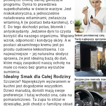
programu. Dynia to prawdziwa
superbohaterka w świecie warzyw. Jest
niskokaloryczna, a jednocześnie
naładowana witaminami, zwłaszcza
witaminą A (w postaci beta-karotenu), C i
E. Do tego dochodzi potas, błonnik i
antyoksydanty. Jedzenie dyni to czysta
korzyść dla naszego organizmu. Wspiera
Sekret promiennej cery,
Twój najlepszy sprzymi
wzrok, odporność i kondycję skóry. A w
postaci aksamitnego kremu jest po
prostu cudownie lekkostrawna. I co
najważniejsze – jej naturalna słodycz
sprawia, że jest idealną bazą do dań,
które mają zaspokoić naszą ochotę na
małe co nieco bez grama wyrzutów
sumienia.
Idealny Smak dla Całej Rodziny
Bezpieczne metody trans
Szczerze? Największym wyzwaniem w
kuchni jest dogodzenie wszystkim.
Dzieci marudzą, dorośli mają swoje
preferencje. I tutaj wchodzi ona, cała na
pomarańczowo. Ta zupa to strzał w
dziesiątkę, jeśli chodzi o familijny obiad.