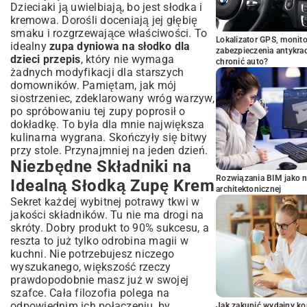
Dzieciaki ją uwielbiają, bo jest słodka i
kremowa. Dorośli doceniają jej głębię
smaku i rozgrzewające właściwości. To
Lokalizator GPS, monito
idealny
zupa dyniowa na słodko dla
zabezpieczenia antykra
dzieci przepis
, który nie wymaga
chronić auto?
żadnych modyfikacji dla starszych
domowników. Pamiętam, jak mój
siostrzeniec, zdeklarowany wróg warzyw,
po spróbowaniu tej zupy poprosił o
dokładkę. To była dla mnie największa
kulinarna wygrana. Skończyły się bitwy
przy stole. Przynajmniej na jeden dzień.
Niezbędne Składniki na
Rozwiązania BIM jako n
Idealną Słodką Zupę Krem
architektonicznej
Sekret każdej wybitnej potrawy tkwi w
jakości składników. Tu nie ma drogi na
skróty. Dobry produkt to 90% sukcesu, a
reszta to już tylko odrobina magii w
kuchni. Nie potrzebujesz niczego
wyszukanego, większość rzeczy
prawdopodobnie masz już w swojej
szafce. Cała filozofia polega na
odpowiednim ich połączeniu, by
Jak zakupić wydajny ko