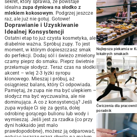
sekret, który sprawia, że powstaje
idealna
zupa dyniowa na słodko z
mlekiem kokosowym
. Podgrzej jeszcze
raz, ale już nie gotuj. Gotowe!
Doprawianie i Uzyskiwanie
Idealnej Konsystencji
Ostatni etap to już czysta kosmetyka, ale
diabelnie ważna. Spróbuj zupy. To jest
moment, w którym dopieszczasz smak
Najlepsza piekarnia w 
lokalnych smakach
do perfekcji. Dodaj sól i świeżo zmielony
czarny pieprz do smaku. Pieprz świetnie
przełamuje słodycz. Teraz czas na słodki
akcent – wlej 2-3 łyżki syropu
klonowego. Mieszaj i próbuj, aż
osiągniesz balans, który Ci odpowiada.
Pamiętaj, że zupa nie ma być ulepkiem –
słodycz ma być wyczuwalna, ale nie
dominująca. A co z konsystencją? Jeśli
Ćwiczenia dla pracown
zupa wydaje Ci się za gęsta, dolej
poradnik
odrobinę gorącego bulionu lub wody i
wymieszaj. Jeśli jest za rzadka (co przy
dyni hokkaido jest mało
prawdopodobne), możesz ją odparować,
gotując jeszcze przez chwilę na małym