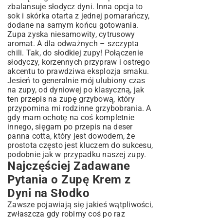
zbalansuje słodycz dyni. Inna opcja to
sok i skórka otarta z jednej pomarańczy,
dodane na samym końcu gotowania.
Zupa zyska niesamowity, cytrusowy
aromat. A dla odważnych – szczypta
chili. Tak, do słodkiej zupy! Połączenie
słodyczy, korzennych przypraw i ostrego
akcentu to prawdziwa eksplozja smaku.
Jesień to generalnie mój ulubiony czas
na zupy, od dyniowej po klasyczną, jak
ten
przepis na zupę grzybową
, który
przypomina mi rodzinne grzybobrania. A
gdy mam ochotę na coś kompletnie
innego, sięgam po
przepis na deser
panna cotta
, który jest dowodem, że
prostota często jest kluczem do sukcesu,
podobnie jak w przypadku naszej zupy.
Najczęściej Zadawane
Pytania o Zupę Krem z
Dyni na Słodko
Zawsze pojawiają się jakieś wątpliwości,
zwłaszcza gdy robimy coś po raz