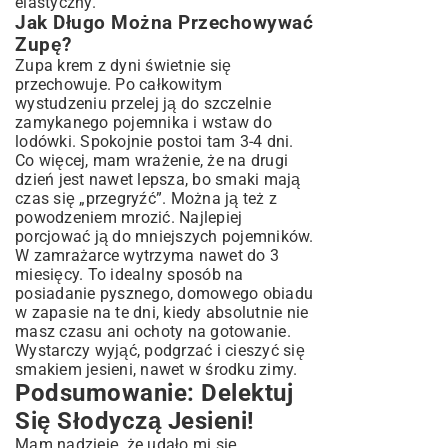
elastyczny.
Jak Długo Można Przechowywać
Zupę?
Zupa krem z dyni świetnie się
przechowuje. Po całkowitym
wystudzeniu przelej ją do szczelnie
zamykanego pojemnika i wstaw do
lodówki. Spokojnie postoi tam 3-4 dni.
Co więcej, mam wrażenie, że na drugi
dzień jest nawet lepsza, bo smaki mają
czas się „przegryźć”. Można ją też z
powodzeniem mrozić. Najlepiej
porcjować ją do mniejszych pojemników.
W zamrażarce wytrzyma nawet do 3
miesięcy. To idealny sposób na
posiadanie pysznego, domowego obiadu
w zapasie na te dni, kiedy absolutnie nie
masz czasu ani ochoty na gotowanie.
Wystarczy wyjąć, podgrzać i cieszyć się
smakiem jesieni, nawet w środku zimy.
Podsumowanie: Delektuj
Się Słodyczą Jesieni!
Mam nadzieję, że udało mi się