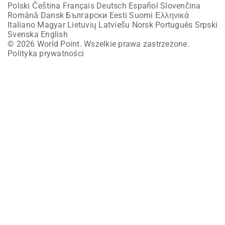
Polski
Čeština
Français
Deutsch
Español
Slovenčina
Română
Dansk
Български
Eesti
Suomi
Ελληνικά
Italiano
Magyar
Lietuvių
Latviešu
Norsk
Português
Srpski
Svenska
English
© 2026 World Point. Wszelkie prawa zastrzeżone.
Polityka prywatności