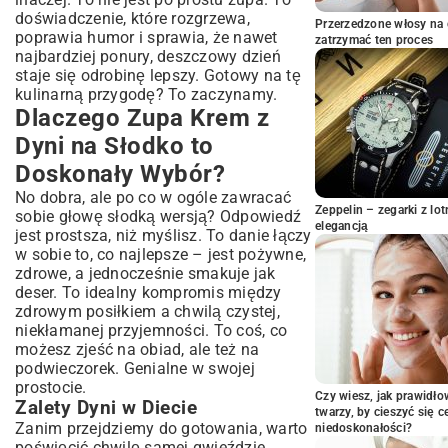
Pomysły na Podanie i Wariacje Słodkiej
doświadczenie, które rozgrzewa,
Przerzedzone włosy na 
Zupy Dyniowej
poprawia humor i sprawia, że nawet
zatrzymać ten proces
najbardziej ponury, deszczowy dzień
Słodkie Dodatki i Chrupiące Posypki
staje się odrobinę lepszy. Gotowy na tę
Nietypowe Połączenia Smakowe
kulinarną przygodę? To zaczynamy.
Najczęściej Zadawane Pytania o Zupę
Dlaczego Zupa Krem z
Krem z Dyni na Słodko
Dyni na Słodko to
Czy Mogę Użyć Mrożonej Dyni?
Doskonały Wybór?
Jak Długo Można Przechowywać Zupę?
Podsumowanie: Delektuj Się Słodyczą
No dobra, ale po co w ogóle zawracać
Jesieni!
Zeppelin – zegarki z l
sobie głowę słodką wersją? Odpowiedź
elegancją
jest prostsza, niż myślisz. To danie łączy
w sobie to, co najlepsze – jest pożywne,
zdrowe, a jednocześnie smakuje jak
deser. To idealny kompromis między
zdrowym posiłkiem a chwilą czystej,
niekłamanej przyjemności. To coś, co
możesz zjeść na obiad, ale też na
podwieczorek. Genialne w swojej
prostocie.
Czy wiesz, jak prawidł
Zalety Dyni w Diecie
twarzy, by cieszyć się 
Zanim przejdziemy do gotowania, warto
niedoskonałości?
poświęcić chwilę samej gwieździe