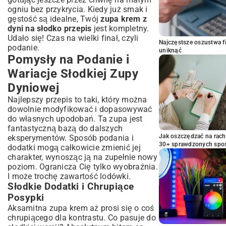
ogniu bez przykrycia. Kiedy już smak i
gęstość są idealne, Twój
zupa krem z
dyni na słodko przepis
jest kompletny.
Udało się! Czas na wielki finał, czyli
Najczęstsze oszustwa f
podanie.
uniknąć
Pomysły na Podanie i
Wariacje Słodkiej Zupy
Dyniowej
Najlepszy przepis to taki, który można
dowolnie modyfikować i dopasowywać
do własnych upodobań. Ta zupa jest
fantastyczną bazą do dalszych
Jak oszczędzać na rac
eksperymentów. Sposób podania i
30+ sprawdzonych sp
dodatki mogą całkowicie zmienić jej
charakter, wynosząc ją na zupełnie nowy
poziom. Ogranicza Cię tylko wyobraźnia.
I może trochę zawartość lodówki.
Słodkie Dodatki i Chrupiące
Posypki
Aksamitna zupa krem aż prosi się o coś
chrupiącego dla kontrastu. Co pasuje do