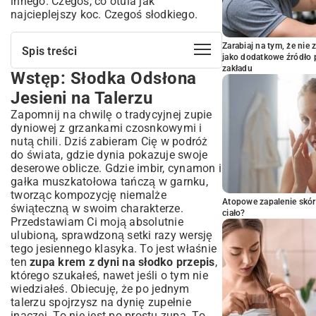
innego. Czegoś, co otula jak
najcieplejszy koc. Czegoś słodkiego.
Zarabiaj na tym, że ni
Spis treści
jako dodatkowe źródło 
zakładu
Wstęp: Słodka Odsłona
Wstęp: Słodka Odsłona Jesieni na
Talerzu
Jesieni na Talerzu
Dlaczego Zupa Krem z Dyni na Słodko
Zapomnij na chwilę o tradycyjnej zupie
to Doskonały Wybór?
dyniowej z grzankami czosnkowymi i
Zalety Dyni w Diecie
nutą chili. Dziś zabieram Cię w podróż
Idealny Smak dla Całej Rodziny
do świata, gdzie dynia pokazuje swoje
deserowe oblicze. Gdzie imbir, cynamon i
Niezbędne Składniki na Idealną Słodką
gałka muszkatołowa tańczą w garnku,
Zupę Krem
tworząc kompozycję niemalże
Jak Wybrać Najlepszą Dynię?
Atopowe zapalenie skór
świąteczną w swoim charakterze.
ciało?
Kluczowe Przyprawy i Sekrety Słodyczy
Przedstawiam Ci moją absolutnie
Przepis Krok po Kroku: Jak Przygotować
ulubioną, sprawdzoną setki razy wersję
Zupę Krem z Dyni na Słodko?
tego jesiennego klasyka. To jest właśnie
ten
zupa krem z dyni na słodko przepis
,
Przygotowanie Dyni i Warzyw
którego szukałeś, nawet jeśli o tym nie
Proces Gotowania i Blendowania
wiedziałeś. Obiecuję, że po jednym
Doprawianie i Uzyskiwanie Idealnej
talerzu spojrzysz na dynię zupełnie
Konsystencji
inaczej. To nie jest po prostu zupa. To