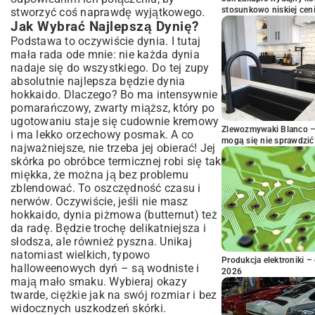
stosunkowo niskiej cen
stworzyć coś naprawdę wyjątkowego.
Jak Wybrać Najlepszą Dynię?
Podstawa to oczywiście dynia. I tutaj
mała rada ode mnie: nie każda dynia
nadaje się do wszystkiego. Do tej zupy
absolutnie najlepsza będzie dynia
hokkaido. Dlaczego? Bo ma intensywnie
pomarańczowy, zwarty miąższ, który po
ugotowaniu staje się cudownie kremowy
Zlewozmywaki Blanco – 
i ma lekko orzechowy posmak. A co
mogą się nie sprawdzić
najważniejsze, nie trzeba jej obierać! Jej
skórka po obróbce termicznej robi się tak
miękka, że można ją bez problemu
zblendować. To oszczędność czasu i
nerwów. Oczywiście, jeśli nie masz
hokkaido, dynia piżmowa (butternut) też
da radę. Będzie trochę delikatniejsza i
słodsza, ale również pyszna. Unikaj
natomiast wielkich, typowo
Produkcja elektroniki – 
halloweenowych dyń – są wodniste i
2026
mają mało smaku. Wybieraj okazy
twarde, ciężkie jak na swój rozmiar i bez
widocznych uszkodzeń skórki.