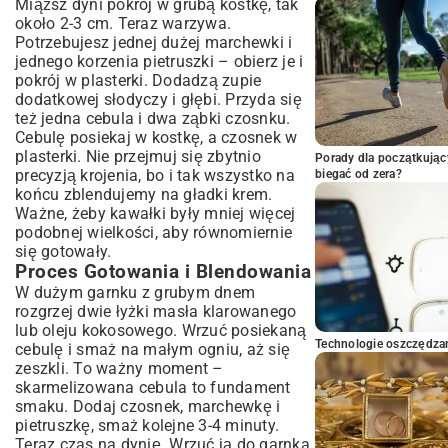
Miąższ dyni pokrój w grubą kostkę, tak
około 2-3 cm. Teraz warzywa.
Potrzebujesz jednej dużej marchewki i
jednego korzenia pietruszki – obierz je i
pokrój w plasterki. Dodadzą zupie
dodatkowej słodyczy i głębi. Przyda się
też jedna cebula i dwa ząbki czosnku.
Cebulę posiekaj w kostkę, a czosnek w
plasterki. Nie przejmuj się zbytnio
Porady dla początkując
precyzją krojenia, bo i tak wszystko na
biegać od zera?
końcu zblendujemy na gładki krem.
Ważne, żeby kawałki były mniej więcej
podobnej wielkości, aby równomiernie
się gotowały.
Proces Gotowania i Blendowania
W dużym garnku z grubym dnem
rozgrzej dwie łyżki masła klarowanego
lub oleju kokosowego. Wrzuć posiekaną
Technologie oszczędzan
cebulę i smaż na małym ogniu, aż się
zeszkli. To ważny moment –
skarmelizowana cebula to fundament
smaku. Dodaj czosnek, marchewkę i
pietruszkę, smaż kolejne 3-4 minuty.
Teraz czas na dynię. Wrzuć ją do garnka,