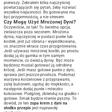
pierwszy. Zebrałem kilka najczęściej
powtarzających się pytań, żeby rozwiać
wszelkie niejasności. Bo gotowanie ma
być przyjemnością, a nie stresem.
Czy Mogę Użyć Mrożonej Dyni?
Oczywiście, że tak! To świetna opcja,
zwłaszcza poza sezonem. Mrożona
dynia, najczęściej w postaci purée lub
kostek, jest już obrana i wypestkowana,
co znacznie skraca czas przygotowania.
Jeśli używasz mrożonej kostki, po prostu
dodaj ją do garnka w tym samym
momencie, co świeżą dynię. Być może
będziesz musiał gotować ją odrobinę
krócej. Jeśli masz gotowe purée z dyni,
sprawa jest jeszcze prostsza. Podsmaż
warzywa korzeniowe z przyprawami,
zalej bulionem, ugotuj do miękkości, a
następnie dodaj purée i mleczko
kokosowe. Podgrzej, zblenduj na gładko i
gotowe. Smak będzie równie pyszny. To
dowód, że ten
zupa krem z dyni na
słodko przepis
jest naprawdę