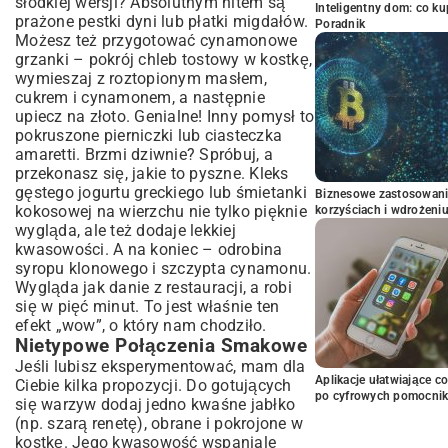
słodkiej wersji? Absolutnym hitem są
Inteligentny dom: co k
prażone pestki dyni lub płatki migdałów.
Poradnik
Możesz też przygotować cynamonowe
grzanki – pokrój chleb tostowy w kostkę,
wymieszaj z roztopionym masłem,
cukrem i cynamonem, a następnie
upiecz na złoto. Genialne! Inny pomysł to
pokruszone pierniczki lub ciasteczka
amaretti. Brzmi dziwnie? Spróbuj, a
przekonasz się, jakie to pyszne. Kleks
gęstego jogurtu greckiego lub śmietanki
Biznesowe zastosowani
kokosowej na wierzchu nie tylko pięknie
korzyściach i wdrożeni
wygląda, ale też dodaje lekkiej
kwasowości. A na koniec – odrobina
syropu klonowego i szczypta cynamonu.
Wygląda jak danie z restauracji, a robi
się w pięć minut. To jest właśnie ten
efekt „wow”, o który nam chodziło.
Nietypowe Połączenia Smakowe
Jeśli lubisz eksperymentować, mam dla
Aplikacje ułatwiające c
Ciebie kilka propozycji. Do gotujących
po cyfrowych pomocni
się warzyw dodaj jedno kwaśne jabłko
(np. szarą renetę), obrane i pokrojone w
kostkę. Jego kwasowość wspaniale