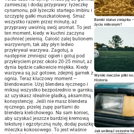
zamieszaj i dodaj przyprawy: łyżeczkę
cynamonu, pół łyżeczki startego imbiru i
szczyptę gałki muszkatołowej. Smaż
Bambi status związku 
wszystko razem przez minutę, aż
życiu miłosnym?
przyprawy uwolnią swój aromat. To jest
ten moment, kiedy w kuchni zaczyna
pachnieć jesienią. Całość zalej bulionem
warzywnym, tak aby płyn ledwo
przykrywał warzywa. Zagotuj, a
następnie zmniejsz ogień i gotuj pod
przykryciem przez około 20-25 minut, aż
dynia będzie całkowicie miękka. Kiedy
warzywa są już gotowe, zdejmij garnek z
Wyniki meczów piłki noż
ognia. Teraz kluczowy moment –
Historia
blendowanie. Użyj blendera ręcznego i
miksuj wszystko bezpośrednio w garnku,
aż uzyskasz idealnie gładką, aksamitną
konsystencję. Jeśli nie masz blendera
ręcznego, przelej zupę partiami do
blendera kielichowego. Na sam koniec,
aby uzyskać jeszcze bardziej kremową
teksturę i egzotyczną nutę, dodaj puszkę
mleczka kokosowego. To jest właśnie
Jak uniknąć oszustw h