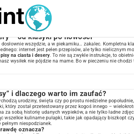
ery – od klasyki po nowości
 dosłownie wszędzie, a w piekarniku… zakalec. Kompletna kl
nego: internet jest pełen przepisów, ale tylko nielicznym m
isy na ciasta i desery
. To nie są zwykłe instrukcje, to obietn
sz wysiłek nie pójdzie na marne. Bo w pieczeniu nie chodzi t
y” i dlaczego warto im zaufać?
 im zaufać?
?
chodzą urodziny, święta czy po prostu niedzielne popołudnie
, który został przetestowany przez kogoś innego – wielokrot
a za sobą historię udanych wypieków, a nie tylko ładne zdjęci
sery
c wszelkie kulinarne pułapki, takie jak opadający biszkopt c
e pełnym niespodzianek.
aprawdę oznacza?