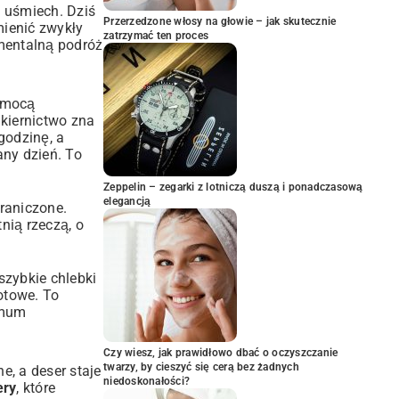
 uśmiech. Dziś
Przerzedzone włosy na głowie – jak skutecznie
mienić zwykły
zatrzymać ten proces
ymentalną podróż
pomocą
kiernictwo zna
godzinę, a
any dzień. To
Zeppelin – zegarki z lotniczą duszą i ponadczasową
elegancją
raniczone.
nią rzeczą, o
szybkie chlebki
otowe. To
imum
Czy wiesz, jak prawidłowo dbać o oczyszczanie
twarzy, by cieszyć się cerą bez żadnych
e, a deser staje
niedoskonałości?
ery
, które