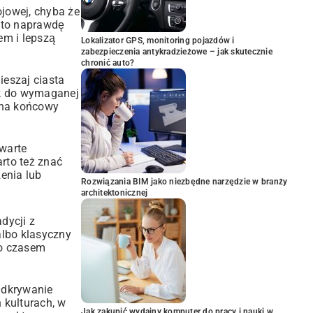
jowej, chyba że
– to naprawdę
em i lepszą
Lokalizator GPS, monitoring pojazdów i
zabezpieczenia antykradzieżowe – jak skutecznie
chronić auto?
ieszaj ciasta
ik do wymaganej
 na końcowy
warte
rto też znać
zenia lub
Rozwiązania BIM jako niezbędne narzędzie w branży
architektonicznej
dycji z
albo klasyczny
to czasem
 Odkrywanie
 kulturach, w
Jak zakupić wydajny komputer do pracy i nauki w