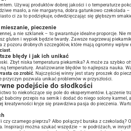
tem. Używaj produktów dobrej jakości i o temperaturze poko
awdziwe masło, a nie margaryna, dobra gatunkowo czekolada 
 ciasto ci za to podziękuje, odwdzięczając się głębszym smaki
 mieszanie, pieczenie
nej, a nie szklanek – to gwarantuje idealne proporcje. Nie m
sz gluten i wypiek będzie twardy. Zawsze nagrzewaj piekarn
ilka z pozoru drobnych szczegółów, które mają ogromny wpływ
ciast
.
ze błędy i jak ich unikać
ski. Zbyt niska temperatura piekarnika? A może za szybko ot
ną temperaturę. Analizowanie błędów to najlepsza nauka. Wa
yrasta co zrobić
. Najczęściej winny jest stary proszek do piec
ie przyczyn pozwala unikać problemów w przyszłości.
ywne podejście do słodkości
ctwo to niekończące się pole do eksperymentów. Łączenie tra
 babciny przepis na sernik i dodać do niego solony karmel, 
j kreatywności kryje się prawdziwa pasja do pieczenia. War
ch
hili czy czarnego pieprzu? Albo połączyć buraka z czekoladą?
 Inspiracji można szukać wszędzie – w podróżach, w innych