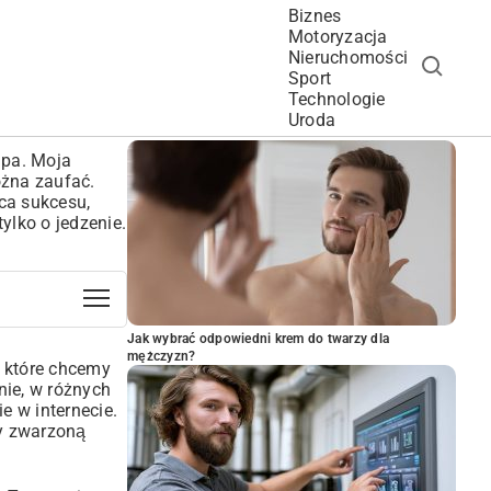
Biznes
Motoryzacja
Nieruchomości
Sport
Technologie
POPULARNE ARTYKUŁY
Uroda
apa. Moja
ożna zaufać.
ica sukcesu,
ylko o jedzenie.
Jak wybrać odpowiedni krem do twarzy dla
mężczyzn?
, które chcemy
nie, w różnych
e w internecie.
zy zwarzoną