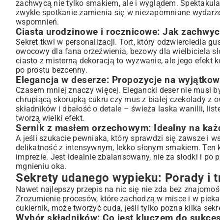
zachwycą nie tylko smakiem, ale i wyglądem. Spektakular
zwykłe spotkanie zamienia się w niezapomniane wydarzen
wspomnień.
Ciasta urodzinowe i rocznicowe: Jak zachwyc
Sekret tkwi w personalizacji. Tort, który odzwierciedla g
owocowy dla fana orzeźwienia, bezowy dla wielbiciela sło
ciasto z misterną dekoracją to wyzwanie, ale jego efek
po prostu bezcenny.
Elegancja w deserze: Propozycje na wyjątkow
Czasem mniej znaczy więcej. Elegancki deser nie musi b
chrupiącą skorupką cukru czy mus z białej czekolady z o
składników i dbałość o detale – świeża laska wanilii, list
tworzą wielki efekt.
Sernik z masłem orzechowym: Idealny na każ
A jeśli szukacie pewniaka, który sprawdzi się zawsze i 
delikatność z intensywnym, lekko słonym smakiem. Ten
imprezie. Jest idealnie zbalansowany, nie za słodki i po 
mgnieniu oka.
Sekrety udanego wypieku: Porady i tr
Nawet najlepszy przepis na nic się nie zda bez znajomoś
Zrozumienie procesów, które zachodzą w misce i w pieka
cukiernik, może tworzyć cuda, jeśli tylko pozna kilka se
Wybór składników: Co jest kluczem do sukce