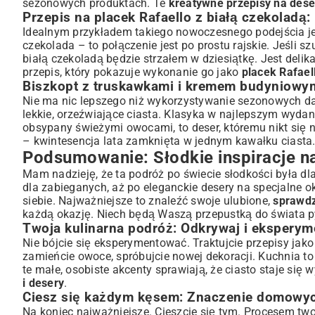
sezonowych produktach. Te
kreatywne przepisy na dese
Przepis na placek Rafaello z białą czekoladą
Idealnym przykładem takiego nowoczesnego podejścia jes
czekolada – to połączenie jest po prostu rajskie. Jeśli s
białą czekoladą
będzie strzałem w dziesiątkę. Jest deli
przepis, który pokazuje wykonanie go jako
placek Rafael
Biszkopt z truskawkami i kremem budyniowym
Nie ma nic lepszego niż wykorzystywanie sezonowych daró
lekkie, orzeźwiające ciasta. Klasyka w najlepszym wyda
obsypany świeżymi owocami, to deser, któremu nikt się ni
– kwintesencja lata zamknięta w jednym kawałku ciasta
Podsumowanie: Słodkie inspiracje n
Mam nadzieję, że ta podróż po świecie słodkości była dla
dla zabieganych, aż po eleganckie desery na specjalne o
siebie. Najważniejsze to znaleźć swoje ulubione,
sprawdz
każdą okazję. Niech będą Waszą przepustką do świata 
Twoja kulinarna podróż: Odkrywaj i eksperym
Nie bójcie się eksperymentować. Traktujcie przepisy jako
zamieńcie owoce, spróbujcie nowej dekoracji. Kuchnia to
te małe, osobiste akcenty sprawiają, że ciasto staje się
i desery
.
Ciesz się każdym kęsem: Znaczenie domowy
Na koniec najważniejsze. Cieszcie się tym. Procesem t