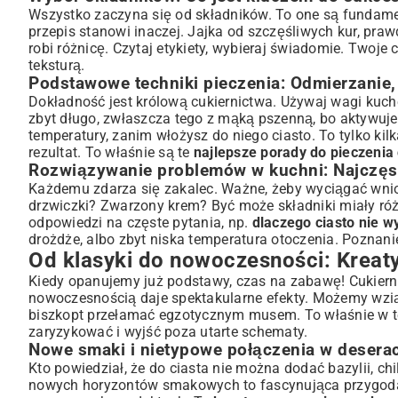
Wszystko zaczyna się od składników. To one są fundamen
przepis stanowi inaczej. Jajka od szczęśliwych kur, pr
robi różnicę. Czytaj etykiety, wybieraj świadomie. Twoje
teksturą.
Podstawowe techniki pieczenia: Odmierzanie,
Dokładność jest królową cukiernictwa. Używaj wagi kuchen
zbyt długo, zwłaszcza tego z mąką pszenną, bo aktywuje
temperatury, zanim włożysz do niego ciasto. To tylko k
rezultat. To właśnie są te
najlepsze porady do pieczenia 
Rozwiązywanie problemów w kuchni: Najczęsts
Każdemu zdarza się zakalec. Ważne, żeby wyciągać wnio
drzwiczki? Zwarzony krem? Być może składniki miały róż
odpowiedzi na częste pytania, np.
dlaczego ciasto nie w
drożdże, albo zbyt niska temperatura otoczenia. Poznan
Od klasyki do nowoczesności: Kreat
Kiedy opanujemy już podstawy, czas na zabawę! Cukierni
nowoczesnością daje spektakularne efekty. Możemy wziąć
biszkopt przełamać egzotycznym musem. To właśnie w te
zaryzykować i wyjść poza utarte schematy.
Nowe smaki i nietypowe połączenia w desera
Kto powiedział, że do ciasta nie można dodać bazylii, c
nowych horyzontów smakowych to fascynująca przygoda.