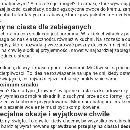
m malinowym? A może kogel-mogel? To smaki, które wywołują
zej jakości czekolady, dodać egzotyczne owoce do kremu, za
ceptur to fantastyczna zabawa, która łączy pokolenia – sent
.
sy na ciasta dla zabieganych
ochota na coś słodkiego jest ogromna. W takich chwilach z 
ga od nas elastyczności, również w kuchni. Na szczęście cu
zepisy, które pozwalają wyczarować pyszny deser w mniej niż 
na chwilę słodkiej przyjemności, nawet w najbardziej zabieg
będnego stresu.
atnikach, desery z mascarpone i owocami. Możliwości są nieog
ierpliwości. To idealne rozwiązanie na upalne dni, kiedy ostat
źwiające i, co najważniejsze, robią się praktycznie same.
aksimum smaku
da? Ciasta typu „brownie”, wilgotne ciasta czekoladowe czy 
 wymieszać mokre składniki z suchymi, przelać do formy i g
e dzieci w kuchenne przygotowania. Minimum bałaganu, maks
że pieczenie wcale nie musi być skomplikowane.
ecjalne okazje i wyjątkowe chwile
iny, święta. To chwile, kiedy chcemy, by wszystko było idealn
o bardziej wyrafinowane
sprawdzone przepisy na ciasta i des