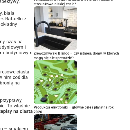
spektywy.
stosunkowo niskiej cenie?
, biała
ek Rafaello z
dokładny
lny czas na
budyniowym i
mem budyniowym
Zlewozmywaki Blanco – czy istnieją domy, w których
mogą się nie sprawdzić?
presowe ciasta
w nim coś dla
 bronią na
 przyprawy,
ie. To właśnie
Produkcja elektroniki – główne cele i plany na rok
episy na ciasta
2026
im – smakiem.