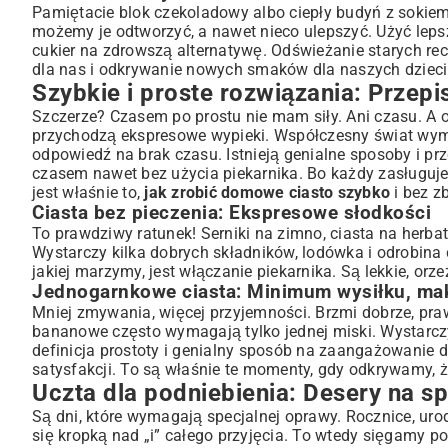
Pamiętacie blok czekoladowy albo ciepły budyń z sokie
możemy je odtworzyć, a nawet nieco ulepszyć. Użyć leps
cukier na zdrowszą alternatywę. Odświeżanie starych re
dla nas i odkrywanie nowych smaków dla naszych dzieci
Szybkie i proste rozwiązania: Przepi
Szczerze? Czasem po prostu nie mam siły. Ani czasu. A 
przychodzą ekspresowe wypieki. Współczesny świat wyma
odpowiedź na brak czasu. Istnieją genialne sposoby i pr
czasem nawet bez użycia piekarnika. Bo każdy zasługuje 
jest właśnie to,
jak zrobić domowe ciasto szybko
i bez z
Ciasta bez pieczenia: Ekspresowe słodkości
To prawdziwy ratunek! Serniki na zimno, ciasta na herb
Wystarczy kilka dobrych składników, lodówka i odrobina c
jakiej marzymy, jest włączanie piekarnika. Są lekkie, orze
Jednogarnkowe ciasta: Minimum wysiłku, m
Mniej zmywania, więcej przyjemności. Brzmi dobrze, praw
bananowe często wymagają tylko jednej miski. Wystarczy
definicja prostoty i genialny sposób na zaangażowani
satysfakcji. To są właśnie te momenty, gdy odkrywamy, 
Uczta dla podniebienia: Desery na sp
Są dni, które wymagają specjalnej oprawy. Rocznice, urodz
się kropką nad „i” całego przyjęcia. To wtedy sięgamy p