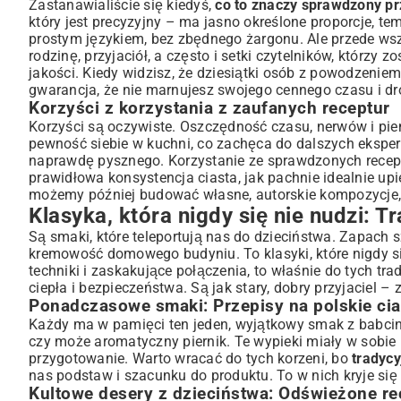
Szybkie i proste rozwiązania: Przepisy na ciasta dla zab
Zastanawialiście się kiedyś,
co to znaczy sprawdzony pr
który jest precyzyjny – ma jasno określone proporcje, tem
Ciasta bez pieczenia: Ekspresowe słodkości
prostym językiem, bez zbędnego żargonu. Ale przede wszys
Jednogarnkowe ciasta: Minimum wysiłku, maksimum smaku
rodzinę, przyjaciół, a często i setki czytelników, którzy
Uczta dla podniebienia: Desery na specjalne okazje i wy
jakości. Kiedy widzisz, że dziesiątki osób z powodzeniem
Ciasta urodzinowe i rocznicowe: Jak zachwycić gości?
gwarancja, że nie marnujesz swojego cennego czasu i dr
Korzyści z korzystania z zaufanych receptur
Elegancja w deserze: Propozycje na wyjątkowe przyjęcia
Korzyści są oczywiste. Oszczędność czasu, nerwów i pie
Sernik z masłem orzechowym: Idealny na każdą okazję
pewność siebie w kuchni, co zachęca do dalszych ekspe
Sekrety udanego wypieku: Porady i triki dla każdego cuki
naprawdę pysznego. Korzystanie ze sprawdzonych receptu
Wybór składników: Co jest kluczem do sukcesu?
prawidłowa konsystencja ciasta, jak pachnie idealnie up
Podstawowe techniki pieczenia: Odmierzanie, mieszanie, piec
możemy później budować własne, autorskie kompozycje, m
Klasyka, która nigdy się nie nudzi: T
Rozwiązywanie problemów w kuchni: Najczęstsze błędy i jak 
Od klasyki do nowoczesności: Kreatywne podejście do s
Są smaki, które teleportują nas do dzieciństwa. Zapach 
kremowość domowego budyniu. To klasyki, które nigdy się
Nowe smaki i nietypowe połączenia w deserach
techniki i zaskakujące połączenia, to właśnie do tych 
Przepis na placek Rafaello z białą czekoladą: Egzotyczny akc
ciepła i bezpieczeństwa. Są jak stary, dobry przyjaciel 
Biszkopt z truskawkami i kremem budyniowym: Sezonowe ins
Ponadczasowe smaki: Przepisy na polskie cia
Podsumowanie: Słodkie inspiracje na każdą okazję
Każdy ma w pamięci ten jeden, wyjątkowy smak z babcinej
Twoja kulinarna podróż: Odkrywaj i eksperymentuj
czy może aromatyczny piernik. Te wypieki miały w sobie
przygotowanie. Warto wracać do tych korzeni, bo
tradycy
Ciesz się każdym kęsem: Znaczenie domowych wypieków
nas podstaw i szacunku do produktu. To w nich kryje si
Kultowe desery z dzieciństwa: Odświeżone re