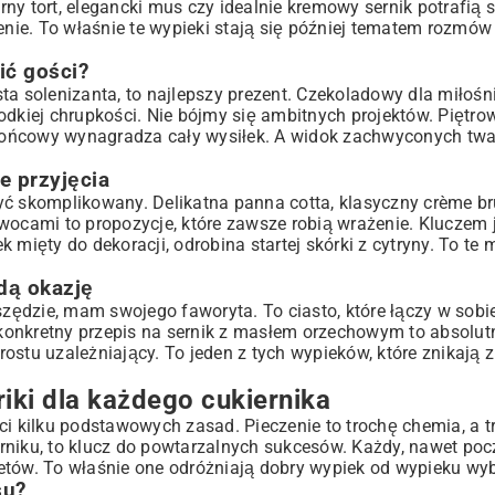
ny tort, elegancki mus czy idealnie kremowy sernik potrafią s
ie. To właśnie te wypieki stają się później tematem rozmów 
ić gości?
usta solenizanta, to najlepszy prezent. Czekoladowy dla miłośn
dkiej chrupkości. Nie bójmy się ambitnych projektów. Piętrow
t końcowy wynagradza cały wysiłek. A widok zachwyconych twar
e przyjęcia
yć skomplikowany. Delikatna panna cotta, klasyczny crème br
wocami to propozycje, które zawsze robią wrażenie. Kluczem 
ek mięty do dekoracji, odrobina startej skórki z cytryny. To te
dą okazję
wszędzie, mam swojego faworyta. To ciasto, które łączy w sob
 konkretny
przepis na sernik z masłem orzechowym
to absolutn
prostu uzależniający. To jeden z tych wypieków, które znikają z
iki dla każdego cukiernika
ci kilku podstawowych zasad. Pieczenie to trochę chemia, a 
rniku, to klucz do powtarzalnych sukcesów. Każdy, nawet poc
kretów. To właśnie one odróżniają dobry wypiek od wypieku wy
su?