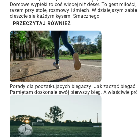
Domowe wypieki to coś więcej niż deser. To gest miłości
razem przy stole, rozmowy i śmiech. W dzisiejszym zabie
cieszcie się każdym kęsem. Smacznego!
PRZECZYTAJ RÓWNIEŻ
Porady dla początkujących biegaczy: Jak zacząć biegać 
Pamiętam doskonale swój pierwszy bieg. A właściwie pró