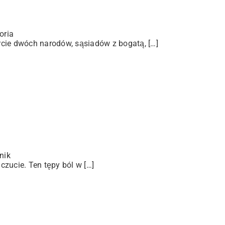
oria
arcie dwóch narodów, sąsiadów z bogatą, […]
nik
zucie. Ten tępy ból w […]