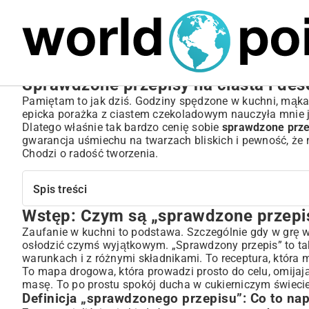
MARIUSZ ŁAMAGA
04.10.2025
SPORT
Sprawdzone przepisy na ciasta i des
Pamiętam to jak dziś. Godziny spędzone w kuchni, mąka
epicka porażka z ciastem czekoladowym nauczyła mnie jed
Dlatego właśnie tak bardzo cenię sobie
sprawdzone przep
gwarancja uśmiechu na twarzach bliskich i pewność, że na
Chodzi o radość tworzenia.
Spis treści
Wstęp: Czym są „sprawdzone przepis
Wstęp: Czym są „sprawdzone przepisy” i dlaczego warto
Definicja „sprawdzonego przepisu”: Co to naprawdę oznacza
Zaufanie w kuchni to podstawa. Szczególnie gdy w grę w
osłodzić czymś wyjątkowym. „Sprawdzony przepis” to taki
Korzyści z korzystania z zaufanych receptur
warunkach i z różnymi składnikami. To receptura, która m
Klasyka, która nigdy się nie nudzi: Tradycyjne ciasta i de
To mapa drogowa, która prowadzi prosto do celu, omijają
Ponadczasowe smaki: Przepisy na polskie ciasta babci
masę. To po prostu spokój ducha w cukierniczym świeci
Kultowe desery z dzieciństwa: Odświeżone receptury
Definicja „sprawdzonego przepisu”: Co to n