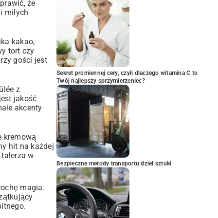
prawić, że
i miłych
ika kakao,
y tort czy
zy gości jest
Sekret promiennej cery, czyli dlaczego witamina C to
Twój najlepszy sprzymierzeniec?
ûlée z
jest jakość
 małe akcenty
ie kremową
y hit na każdej
 talerza w
Bezpieczne metody transportu dzieł sztuki
trochę magia.
zątkujący
bitnego.