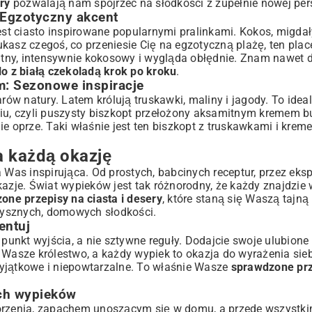
ry
pozwalają nam spojrzeć na słodkości z zupełnie nowej per
: Egzotyczny akcent
t ciasto inspirowane popularnymi pralinkami. Kokos, migdały
zukasz czegoś, co przeniesie Cię na egzotyczną plażę, ten
plac
katny, intensywnie kokosowy i wygląda obłędnie. Znam nawet 
lo z białą czekoladą krok po kroku
.
: Sezonowe inspiracje
w natury. Latem królują truskawki, maliny i jagody. To idea
niu, czyli puszysty biszkopt przełożony aksamitnym kremem 
e oprze. Taki właśnie jest ten
biszkopt z truskawkami i kre
.
a każdą okazję
 Was inspirująca. Od prostych, babcinych receptur, przez eks
kazje. Świat wypieków jest tak różnorodny, że każdy znajdzie 
one przepisy na ciasta i desery
, które staną się Waszą tajną
pysznych, domowych słodkości.
entuj
 punkt wyjścia, a nie sztywne reguły. Dodajcie swoje ulubione
 Wasze królestwo, a każdy wypiek to okazja do wyrażenia sieb
 wyjątkowe i niepowtarzalne. To właśnie Wasze
sprawdzone prz
ch wypieków
worzenia, zapachem unoszącym się w domu, a przede wszystk