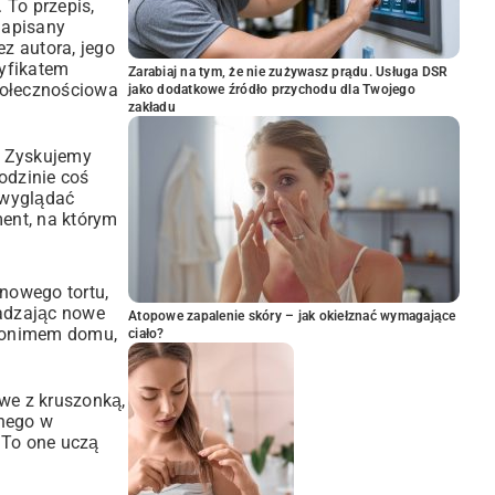
. To przepis,
 napisany
ez autora, jego
tyfikatem
Zarabiaj na tym, że nie zużywasz prądu. Usługa DSR
społecznościowa
jako dodatkowe źródło przychodu dla Twojego
zakładu
. Zyskujemy
odzinie coś
 wyglądać
ment, na którym
inowego tortu,
wadzając nowe
Atopowe zapalenie skóry – jak okiełznać wymagające
ynonimem domu,
ciało?
owe z kruszonką,
onego w
 To one uczą