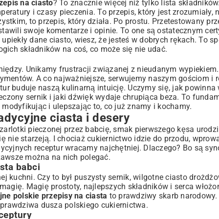
ieganych
zepis na ciasto
? To znacznie więcej niż tylko lista składników
peratury i czasy pieczenia. To przepis, który jest zrozumiały,
tkim, to przepis, który działa. Po prostu. Przetestowany prz
 zostawili swoje komentarze i opinie. To one są ostatecznym cer
jątkowe chwile
 upiekły dane ciasto, wiesz, że jesteś w dobrych rękach. To 
ogich składników na coś, co może się nie udać.
niędzy. Unikamy frustracji związanej z nieudanym wypiekiem
rymentów. A co najważniejsze, serwujemy naszym gościom i r
ernika
r buduje naszą kulinarną intuicję. Uczymy się, jak powinna
ieczony sernik i jaki dźwięk wydaje chrupiąca beza. To funda
zenie
odyfikując i ulepszając to, co już znamy i kochamy.
radycyjne ciasta i desery
ich unikać
łodkości
szarlotki pieczonej przez babcię, smak pierwszego kęsa urodz
 nie starzeją. I chociaż cukiernictwo idzie do przodu, wpro
tradycyjnych receptur wracamy najchętniej. Dlaczego? Bo są s
ent
– zawsze można na nich polegać.
piracje
sta babci
 kuchni. Czy to był puszysty sernik, wilgotne ciasto drożdż
 magię. Magię prostoty, najlepszych składników i serca włoż
jne polskie przepisy na ciasta
to prawdziwy skarb narodowy.
ę prawdziwa dusza polskiego cukiernictwa.
ceptury