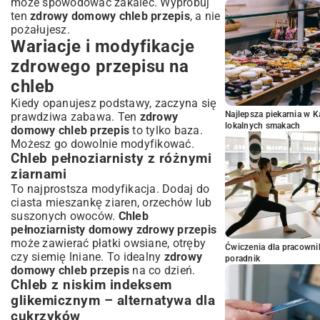
może spowodować zakalec. Wypróbuj
ten
zdrowy domowy chleb przepis
, a nie
pożałujesz.
Wariacje i modyfikacje
zdrowego przepisu na
chleb
Kiedy opanujesz podstawy, zaczyna się
Najlepsza piekarnia w 
prawdziwa zabawa. Ten
zdrowy
lokalnych smakach
domowy chleb przepis
to tylko baza.
Możesz go dowolnie modyfikować.
Chleb pełnoziarnisty z różnymi
ziarnami
To najprostsza modyfikacja. Dodaj do
ciasta mieszankę ziaren, orzechów lub
suszonych owoców.
Chleb
pełnoziarnisty domowy zdrowy przepis
może zawierać płatki owsiane, otręby
Ćwiczenia dla pracown
czy siemię lniane. To idealny
zdrowy
poradnik
domowy chleb przepis
na co dzień.
Chleb z niskim indeksem
glikemicznym – alternatywa dla
cukrzyków