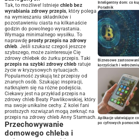
Inteligentny dom: co k
Tak, to możliwe! Istnieje
chleb bez
Poradnik
wyrabiania zdrowy przepis
, który polega
na wymieszaniu składników i
pozostawieniu ciasta na kilkanaście
godzin do powolnego wyrastania.
Wymaga minimalnego wysiłku. To
naprawdę
prosty przepis na zdrowy
chleb
. Jeśli szukasz czegoś jeszcze
szybszego, może zainteresuje Cię
zdrowy chlebek do żurku przepis
. Taki
Biznesowe zastosowani
przepis na szybki zdrowy chleb
ratuje
korzyściach i wdrożeni
życie w kryzysowych sytuacjach.
Popularność zyskują też przepisy od
znanych osób. Szukając inspiracji,
natknąłem się na różne podejścia.
Ciekawy jest na przykład
przepis na
zdrowy chleb Beaty Pawlikowskiej
, który
ma swoje unikalne cechy. Z kolei fani
prostszych rozwiązań mogą zerknąć na
przepis na zdrowy chleb Anny Starmach
.
Aplikacje ułatwiające c
Przechowywanie
po cyfrowych pomocni
domowego chleba i