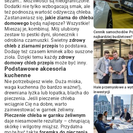
sezam… Możliwości są nieograniczone.
Dodatki nie tylko wzbogacają smak, ale
też podnoszą wartość odżywczą chleba.
Zastanawiasz się,
jakie ziarna do chleba
domowego
będą najlepsze? Wszystkie!
Mieszaj je, kombinuj. Mój ulubiony
Cennik samochodów Por
zestaw to pestki dyni, słonecznik i
najbardziej budżetowe?
odrobina czarnuszki. Świetny
zdrowy
chleb z ziarnami przepis
to podstawa.
Dodaję też czasem kminek albo suszone
zioła. Dzięki temu każdy
zdrowy
domowy chleb przepis
może być inny.
Podstawowe akcesoria
kuchenne
Nie potrzebujesz wiele. Duża miska,
waga kuchenna (to bardzo ważne!),
Hale przemysłowe a wyt
drewniana łyżka lub łopatka, blacha do
inwestycji
pieczenia. Jeśli pieczenie chleba
wciągnie Cię na dobre, warto
zainwestować w garnek żeliwny.
Pieczenie chleba w garnku żeliwnym
daje niesamowite rezultaty – chrupiącą
skórkę i wilgotny miąższ. Przydatna
może być także
foremka do pieczenia