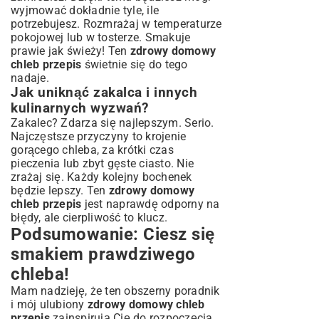
wyjmować dokładnie tyle, ile
potrzebujesz. Rozmrażaj w temperaturze
pokojowej lub w tosterze. Smakuje
prawie jak świeży! Ten
zdrowy domowy
chleb przepis
świetnie się do tego
nadaje.
Jak uniknąć zakalca i innych
kulinarnych wyzwań?
Zakalec? Zdarza się najlepszym. Serio.
Najczęstsze przyczyny to krojenie
gorącego chleba, za krótki czas
pieczenia lub zbyt gęste ciasto. Nie
zrażaj się. Każdy kolejny bochenek
będzie lepszy. Ten
zdrowy domowy
chleb przepis
jest naprawdę odporny na
błędy, ale cierpliwość to klucz.
Podsumowanie: Ciesz się
smakiem prawdziwego
chleba!
Mam nadzieję, że ten obszerny poradnik
i mój ulubiony
zdrowy domowy chleb
przepis
zainspirują Cię do rozpoczęcia