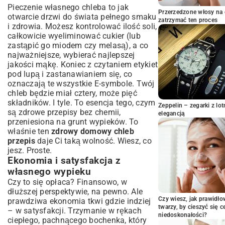
Pieczenie własnego chleba to jak
Proces wyrastania i formowania
Przerzedzone włosy na 
otwarcie drzwi do świata pełnego smaku
bochenków
zatrzymać ten proces
i zdrowia. Możesz kontrolować ilość soli,
Sekrety idealnego wypieku – temperatura i
całkowicie wyeliminować cukier (lub
czas
zastąpić go miodem czy melasą), a co
Jak uzyskać chrupiącą skórkę?
najważniejsze, wybierać najlepszej
Kiedy chleb jest gotowy?
jakości mąkę. Koniec z czytaniem etykiet
Wariacje i modyfikacje zdrowego
pod lupą i zastanawianiem się, co
przepisu na chleb
oznaczają te wszystkie E-symbole. Twój
chleb będzie miał cztery, może pięć
Chleb pełnoziarnisty z różnymi ziarnami
składników. I tyle. To esencja tego, czym
Chleb z niskim indeksem glikemicznym –
Zeppelin – zegarki z l
są
zdrowe przepisy bez chemii
,
elegancją
alternatywa dla cukrzyków
przeniesiona na grunt wypieków. To
Przepisy na chleb bezglutenowy dla osób z
właśnie ten
zdrowy domowy chleb
nietolerancją
przepis
daje Ci taką wolność. Wiesz, co
Szybki chleb bez wyrabiania dla
jesz. Proste.
zabieganych
Ekonomia i satysfakcja z
Przechowywanie domowego chleba i
własnego wypieku
najczęstsze problemy
Czy to się opłaca? Finansowo, w
Metody utrzymania świeżości na dłużej
dłuższej perspektywie, na pewno. Ale
Czy wiesz, jak prawidł
Mrożenie chleba – praktyczne wskazówki
prawdziwa ekonomia tkwi gdzie indziej
twarzy, by cieszyć się 
– w satysfakcji. Trzymanie w rękach
Jak uniknąć zakalca i innych kulinarnych
niedoskonałości?
ciepłego, pachnącego bochenka, który
wyzwań?