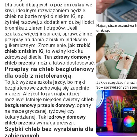
Dla osób dbających o poziom cukru we
krwi, idealnym rozwiązaniem będzie
chleb na bazie mąki o niskim IG, np.
żytniej razowej, z dodatkiem dużej ilości
Najczęstsze oszustwa f
błonnika z ziaren i otrębów. Jeśli
uniknąć
szukasz więcej inspiracji, sprawdź inne
przepisy na dania z niskim indeksem
glikemicznym
. Zrozumienie,
jak zrobić
chleb z niskim IG
, to ważny krok ku
zdrowszej diecie. Ten
zdrowy domowy
chleb przepis
można łatwo dostosować.
Przepisy na chleb bezglutenowy
dla osób z nietolerancją
To już wyższa szkoła jazdy, bo mąki
Jak oszczędzać na rac
bezglutenowe zachowują się zupełnie
30+ sprawdzonych sp
inaczej. Ale jest to jak najbardziej
możliwe! Istnieje niejeden świetny
chleb
bezglutenowy przepis domowy
, oparty
na mące gryczanej, ryżowej czy
kukurydzianej. Taki
zdrowy domowy
chleb przepis
wymaga precyzji.
Szybki chleb bez wyrabiania dla
zabieganych