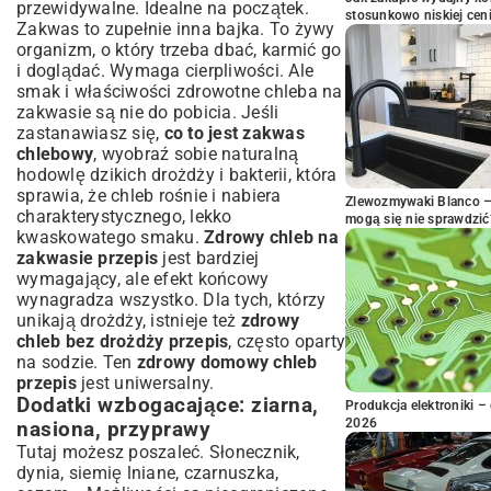
przewidywalne. Idealne na początek.
stosunkowo niskiej cen
Zakwas to zupełnie inna bajka. To żywy
organizm, o który trzeba dbać, karmić go
i doglądać. Wymaga cierpliwości. Ale
smak i właściwości zdrowotne chleba na
zakwasie są nie do pobicia. Jeśli
zastanawiasz się,
co to jest zakwas
chlebowy
, wyobraź sobie naturalną
hodowlę dzikich drożdży i bakterii, która
sprawia, że chleb rośnie i nabiera
Zlewozmywaki Blanco – 
charakterystycznego, lekko
mogą się nie sprawdzić
kwaskowatego smaku.
Zdrowy chleb na
zakwasie przepis
jest bardziej
wymagający, ale efekt końcowy
wynagradza wszystko. Dla tych, którzy
unikają drożdży, istnieje też
zdrowy
chleb bez drożdży przepis
, często oparty
na sodzie. Ten
zdrowy domowy chleb
przepis
jest uniwersalny.
Dodatki wzbogacające: ziarna,
Produkcja elektroniki – 
2026
nasiona, przyprawy
Tutaj możesz poszaleć. Słonecznik,
dynia, siemię lniane, czarnuszka,