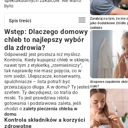
spektakularnych zakalców. Ale warto
było.
Zarabiaj na tym, że ni
Spis treści
jako dodatkowe źródło 
zakładu
Wstęp: Dlaczego domowy
Wstęp: Dlaczego domowy chleb to
najlepszy wybór dla zdrowia?
chleb to najlepszy wybór
Kontrola składników a korzyści zdrowotne
dla zdrowia?
Ekonomia i satysfakcja z własnego
Odpowiedź jest prostsza niż myślisz.
wypieku
Kontrola. Kiedy kupujesz chleb w sklepie,
Niezbędne składniki i sprzęt do
nawet tym z etykietką „rzemieśniczy”,
pieczenia zdrowego chleba
tak naprawdę nie masz pojęcia, co w
Wybór mąki – klucz do wartości
nim siedzi. Ulepszacze, konserwanty,
odżywczych
spulchniacze – lista potrafi być
Atopowe zapalenie skór
Drożdże czy zakwas? Decyzja dla smaku i
przerażająco długa. A w domu? Ty jesteś
ciało?
trawienia
szefem. Ty decydujesz, co trafia do
Dodatki wzbogacające: ziarna, nasiona,
miski. To jest prawdziwa istota
przyprawy
gotowania i podstawowa zaleta, jeśli
Podstawowe akcesoria kuchenne
chodzi o
zalety pieczenia chleba w
domu
.
Zdrowy domowy chleb: przepis krok po
Kontrola składników a korzyści
kroku
zdrowotne
Przygotowanie zaczynu i ciasta