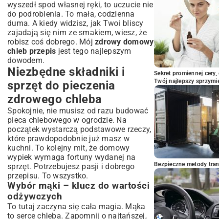
wyszedł spod własnej ręki, to uczucie nie
Podsumowanie: Ciesz się smakiem
do podrobienia. To mała, codzienna
prawdziwego chleba!
duma. A kiedy widzisz, jak Twoi bliscy
zajadają się nim ze smakiem, wiesz, że
robisz coś dobrego. Mój
zdrowy domowy
chleb przepis
jest tego najlepszym
dowodem.
Niezbędne składniki i
Sekret promiennej cery,
Twój najlepszy sprzymi
sprzęt do pieczenia
zdrowego chleba
Spokojnie, nie musisz od razu budować
pieca chlebowego w ogrodzie. Na
początek wystarczą podstawowe rzeczy,
które prawdopodobnie już masz w
kuchni. To kolejny mit, że domowy
wypiek wymaga fortuny wydanej na
Bezpieczne metody trans
sprzęt. Potrzebujesz pasji i dobrego
przepisu. To wszystko.
Wybór mąki – klucz do wartości
odżywczych
To tutaj zaczyna się cała magia. Mąka
to serce chleba. Zapomnij o najtańszej,