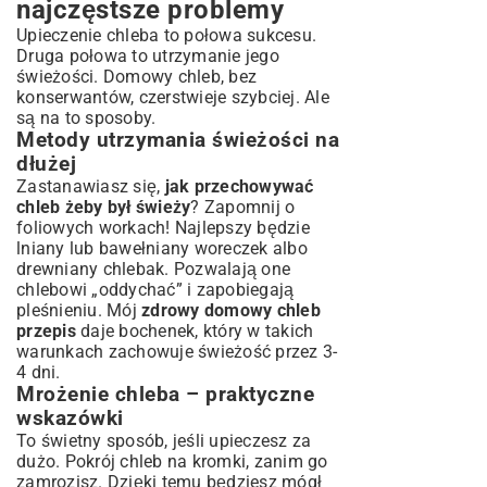
najczęstsze problemy
Upieczenie chleba to połowa sukcesu.
Druga połowa to utrzymanie jego
świeżości. Domowy chleb, bez
konserwantów, czerstwieje szybciej. Ale
są na to sposoby.
Metody utrzymania świeżości na
dłużej
Zastanawiasz się,
jak przechowywać
chleb żeby był świeży
? Zapomnij o
foliowych workach! Najlepszy będzie
lniany lub bawełniany woreczek albo
drewniany chlebak. Pozwalają one
chlebowi „oddychać” i zapobiegają
pleśnieniu. Mój
zdrowy domowy chleb
przepis
daje bochenek, który w takich
warunkach zachowuje świeżość przez 3-
4 dni.
Mrożenie chleba – praktyczne
wskazówki
To świetny sposób, jeśli upieczesz za
dużo. Pokrój chleb na kromki, zanim go
zamrozisz. Dzięki temu będziesz mógł