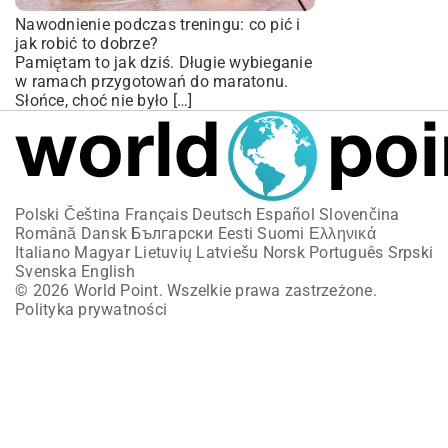
Nawodnienie podczas treningu: co pić i
jak robić to dobrze?
Pamiętam to jak dziś. Długie wybieganie
w ramach przygotowań do maratonu.
Słońce, choć nie było […]
Polski
Čeština
Français
Deutsch
Español
Slovenčina
Română
Dansk
Български
Eesti
Suomi
Ελληνικά
Italiano
Magyar
Lietuvių
Latviešu
Norsk
Português
Srpski
Svenska
English
© 2026 World Point. Wszelkie prawa zastrzeżone.
Polityka prywatności