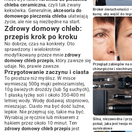
chleba ceramiczna
, czyli tak zwany
Broker nieruchomości – 
keksówka. Generalnie,
akcesoria do
kursy, aby wejść do teg
domowego pieczenia chleba
ułatwiają
życie, ale nie są niezbędne na start.
Zdrowy domowy chleb:
przepis krok po kroku
No dobrze, czas na konkrety. Oto
sprawdzony i wielokrotnie
modyfikowany przeze mnie
zdrowy
domowy chleb przepis
, który zawsze się
Przegląd zabiegów na 
udaje. No, prawie zawsze.
chirurgiczne i niechirur
Przygotowanie zaczynu i ciasta
To prostsze niż myślisz. W misce
wymieszaj 500g mąki pełnoziarnistej,
10g świeżych drożdży (lub 5g suchych),
1 płaską łyżkę soli i około 350-400 ml
letniej wody. Wodę dodawaj stopniowo,
mieszając. Ciasto ma być dość luźne,
lepkie. Nie przejmuj się, takie ma być.
Wyrabiaj je ręcznie lub mikserem z
Silna, niezawodna i pr
hakiem przez około 10 minut. Ten
pokaż, jaka jest twoja 
zdrowy domowy chleb przepis
jest
survivalowe