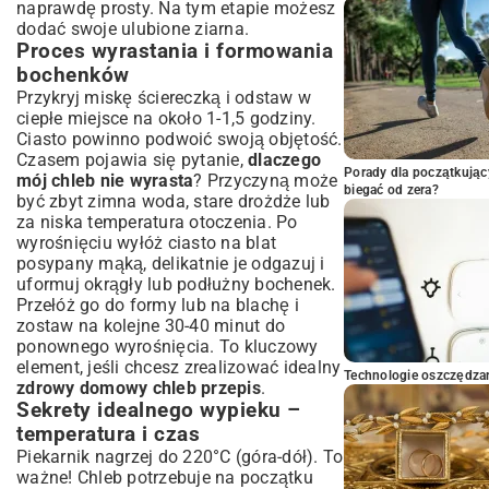
naprawdę prosty. Na tym etapie możesz
dodać swoje ulubione ziarna.
Proces wyrastania i formowania
bochenków
Przykryj miskę ściereczką i odstaw w
ciepłe miejsce na około 1-1,5 godziny.
Ciasto powinno podwoić swoją objętość.
Czasem pojawia się pytanie,
dlaczego
Porady dla początkując
mój chleb nie wyrasta
? Przyczyną może
biegać od zera?
być zbyt zimna woda, stare drożdże lub
za niska temperatura otoczenia. Po
wyrośnięciu wyłóż ciasto na blat
posypany mąką, delikatnie je odgazuj i
uformuj okrągły lub podłużny bochenek.
Przełóż go do formy lub na blachę i
zostaw na kolejne 30-40 minut do
ponownego wyrośnięcia. To kluczowy
element, jeśli chcesz zrealizować idealny
Technologie oszczędzan
zdrowy domowy chleb przepis
.
Sekrety idealnego wypieku –
temperatura i czas
Piekarnik nagrzej do 220°C (góra-dół). To
ważne! Chleb potrzebuje na początku