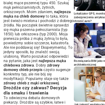
białej mące pszennej typu 450. Szukaj
mąk pełnoziarnistych, żytnich,
orkiszowych. Moim zdaniem,
najlepsza
Lokalizator GPS, monito
mąka na chleb domowy
to taka, która
zabezpieczenia antykra
jest świeżo mielona i pochodzi z dobrego
chronić auto?
źródła. Na początek świetnie sprawdzi
się mąka pszenna pełnoziarnista (typ
1850) lub orkiszowa (typ 2000). Moja
pierwsza próba z mąką żytnią to była,
powiedzmy sobie szczerze, katastrofa.
Ale nie poddawaj się! Eksperymentuj. To
jedyny sposób, by znaleźć swoją
ulubioną. Warto poszukać odpowiedzi
na pytanie, jaka jest
najlepsza mąka
Rozwiązania BIM jako n
chlebowa zdrowa
. Dobry
zdrowy
architektonicznej
domowy chleb przepis
często sugeruje
konkretny typ, ale nie bój się
modyfikacji. Popularny staje się także
zdrowy chleb z mąki orkiszowej
.
Drożdże czy zakwas? Decyzja
dla smaku i trawienia
To odwieczna debata domowych
piekarzy. Drożdże są szybkie, łatwe i
Jak zakupić wydajny ko