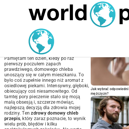
MARIUSZ ŁAMAGA
04.10.2025
SPORT
POPULARNE A
Zdrowy Domowy Chleb
Przepis – Jak Upiec
Idealny Bochenek?
Pamiętam ten dzień, kiedy po raz
pierwszy poczułem zapach
prawdziwego, domowego chleba
unoszący się w całym mieszkaniu. To
było coś zupełnie innego niż aromat z
osiedlowej piekarni. Intensywny, głęboki,
Jak wybrać odpowiedni 
obiecujący coś niesamowitego. Od
mężczyzn?
tamtej pory pieczenie stało się moją
małą obsesją i, szczerze mówiąc,
najlepszą decyzją dla zdrowia mojej
rodziny. Ten
zdrowy domowy chleb
przepis
, który zaraz poznacie, to wynik
wielu prób, błędów i kilku