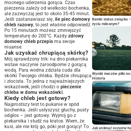
mocnego uderzenia gorąca. Czas
pieczenia zależy od wielkości bochenka,
ale zazwyczaj jest to około 35-45 minut.
Jeśli zastanawiasz się,
ile piec domowy
Bambi status związku 
chleb razowy
, to jest właśnie odpowiedź.
życiu miłosnym?
Po 15 minutach możesz zmniejszyć
temperaturę do 200°C. Każdy
zdrowy
domowy chleb przepis
ma swoje
niuanse.
Jak uzyskać chrupiącą skórkę?
Mój sprawdzony trik: na dno piekarnika
wstaw naczynie żaroodporne z gorącą
wodą. Para wodna zdziała cuda dla
Wyniki meczów piłki noż
skórki Twojego chleba. Będzie chrupiąca
Historia
i złocista. To jedna z najważniejszych
wskazówek, jeśli chodzi o
pieczenie
chleba w domu wskazówki
.
Kiedy chleb jest gotowy?
Najprostszy test to pukanie w spód
bochenka. Jeśli usłyszysz głuchy, pusty
odgłos – jest gotowy. Wyjmij go z
piekarnika i studź na kratce. Wiem, że
kusi, ale nie krój go, póki jest gorący! To
Jak uniknąć oszustw h