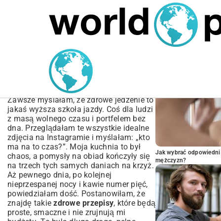
MARIUSZ ŁAMAGA
06.10.2025
BIZNES
POPULARNE A
Zdrowe Przepisy – Twój
Klucz do Lepszego
Samopoczucia
Zawsze myślałam, że zdrowe jedzenie to
jakaś wyższa szkoła jazdy. Coś dla ludzi
z masą wolnego czasu i portfelem bez
dna. Przeglądałam te wszystkie idealne
zdjęcia na Instagramie i myślałam: „kto
ma na to czas?”. Moja kuchnia to był
Jak wybrać odpowiedni 
chaos, a pomysły na obiad kończyły się
mężczyzn?
na trzech tych samych daniach na krzyż.
Aż pewnego dnia, po kolejnej
nieprzespanej nocy i kawie numer pięć,
powiedziałam dość. Postanowiłam, że
znajdę takie
zdrowe przepisy
, które będą
proste, smaczne i nie zrujnują mi