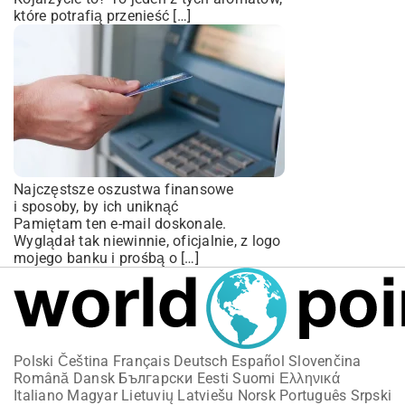
które potrafią przenieść […]
Najczęstsze oszustwa finansowe
i sposoby, by ich uniknąć
Pamiętam ten e-mail doskonale.
Wyglądał tak niewinnie, oficjalnie, z logo
mojego banku i prośbą o […]
Polski
Čeština
Français
Deutsch
Español
Slovenčina
Română
Dansk
Български
Eesti
Suomi
Ελληνικά
Italiano
Magyar
Lietuvių
Latviešu
Norsk
Português
Srpski