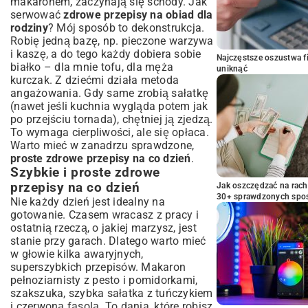
makaronem, zaczynają się schody. Jak
serwować
zdrowe przepisy na obiad dla
rodziny
? Mój sposób to dekonstrukcja.
Robię jedną bazę, np. pieczone warzywa
i kaszę, a do tego każdy dobiera sobie
Najczęstsze oszustwa f
białko – dla mnie tofu, dla męża
uniknąć
kurczak. Z dziećmi działa metoda
angażowania. Gdy same zrobią sałatkę
(nawet jeśli kuchnia wygląda potem jak
po przejściu tornada), chętniej ją zjedzą.
To wymaga cierpliwości, ale się opłaca.
Warto mieć w zanadrzu sprawdzone,
proste zdrowe przepisy na co dzień
.
Szybkie i proste zdrowe
przepisy na co dzień
Jak oszczędzać na rac
30+ sprawdzonych sp
Nie każdy dzień jest idealny na
gotowanie. Czasem wracasz z pracy i
ostatnią rzeczą, o jakiej marzysz, jest
stanie przy garach. Dlatego warto mieć
w głowie kilka awaryjnych,
superszybkich przepisów. Makaron
pełnoziarnisty z pesto i pomidorkami,
szakszuka, szybka sałatka z tuńczykiem
i czerwoną fasolą. To dania, które robisz