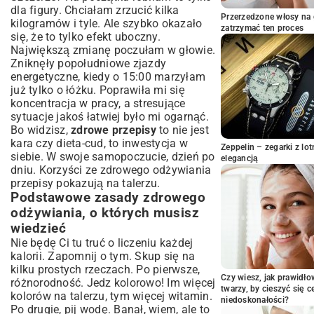
Śniadania do Kolacji
dla figury. Chciałam zrzucić kilka
Przerzedzone włosy na 
Pomysły na pożywne i szybkie śniadania
kilogramów i tyle. Ale szybko okazało
zatrzymać ten proces
się, że to tylko efekt uboczny.
Zdrowe i sycące obiady: inspiracje z
różnych kuchni
Największą zmianę poczułam w głowie.
Zniknęły popołudniowe zjazdy
Fit przepisy na kolację: lekko, ale smacznie
energetyczne, kiedy o 15:00 marzyłam
Zdrowe przekąski i desery, które zaspokoją
już tylko o łóżku. Poprawiła mi się
głód
koncentracja w pracy, a stresujące
Jak Skutecznie Włączyć Zdrowe
sytuacje jakoś łatwiej było mi ogarnąć.
Przepisy do Swojego Życia?
Bo widzisz,
zdrowe przepisy
to nie jest
Planowanie posiłków: oszczędność czasu i
kara czy dieta-cud, to inwestycja w
Zeppelin – zegarki z l
pieniędzy
siebie. W swoje samopoczucie, dzień po
elegancją
Zdrowe gotowanie dla całej rodziny: jak
dniu. Korzyści ze zdrowego odżywiania
pogodzić smaki?
przepisy pokazują na talerzu.
Podstawowe zasady zdrowego
Szybkie i proste zdrowe przepisy na co
dzień
odżywiania, o których musisz
Obalamy Mity i Odpowiadamy na
wiedzieć
Najczęstsze Pytania o Zdrowe Jedzenie
Nie będę Ci tu truć o liczeniu każdej
Czy zdrowe jedzenie jest nudne i bez
kalorii. Zapomnij o tym. Skup się na
smaku?
kilku prostych rzeczach. Po pierwsze,
Czy wiesz, jak prawidł
różnorodność. Jedz kolorowo! Im więcej
Gdzie szukać sprawdzonych przepisów i
twarzy, by cieszyć się 
inspiracji?
kolorów na talerzu, tym więcej witamin.
niedoskonałości?
Po drugie, pij wodę. Banał, wiem, ale to