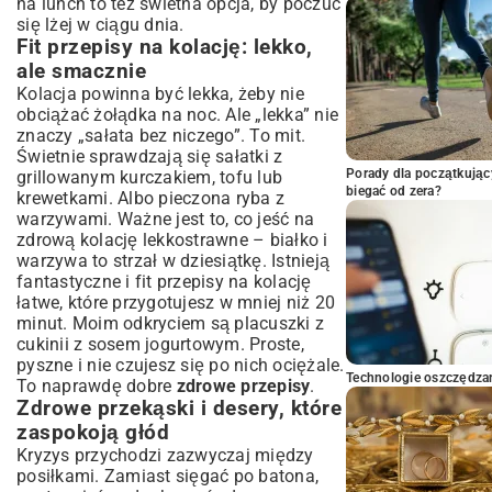
na lunch to też świetna opcja, by poczuć
się lżej w ciągu dnia.
Fit przepisy na kolację: lekko,
ale smacznie
Kolacja powinna być lekka, żeby nie
obciążać żołądka na noc. Ale „lekka” nie
znaczy „sałata bez niczego”. To mit.
Świetnie sprawdzają się sałatki z
Porady dla początkując
grillowanym kurczakiem, tofu lub
biegać od zera?
krewetkami. Albo pieczona ryba z
warzywami. Ważne jest to, co jeść na
zdrową kolację lekkostrawne – białko i
warzywa to strzał w dziesiątkę. Istnieją
fantastyczne i
fit przepisy na kolację
łatwe
, które przygotujesz w mniej niż 20
minut. Moim odkryciem są placuszki z
cukinii z sosem jogurtowym. Proste,
pyszne i nie czujesz się po nich ociężale.
Technologie oszczędzan
To naprawdę dobre
zdrowe przepisy
.
Zdrowe przekąski i desery, które
zaspokoją głód
Kryzys przychodzi zazwyczaj między
posiłkami. Zamiast sięgać po batona,