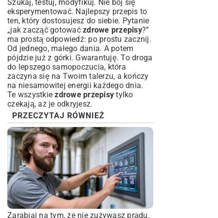
Szukaj, testuj, modyfikuj. Nie bój się
eksperymentować. Najlepszy przepis to
ten, który dostosujesz do siebie. Pytanie
„jak zacząć gotować
zdrowe przepisy
?”
ma prostą odpowiedź: po prostu zacznij.
Od jednego, małego dania. A potem
pójdzie już z górki. Gwarantuję. To droga
do lepszego samopoczucia, która
zaczyna się na Twoim talerzu, a kończy
na niesamowitej energii każdego dnia.
Te wszystkie
zdrowe przepisy
tylko
czekają, aż je odkryjesz.
PRZECZYTAJ RÓWNIEŻ
Zarabiaj na tym, że nie zużywasz prądu.