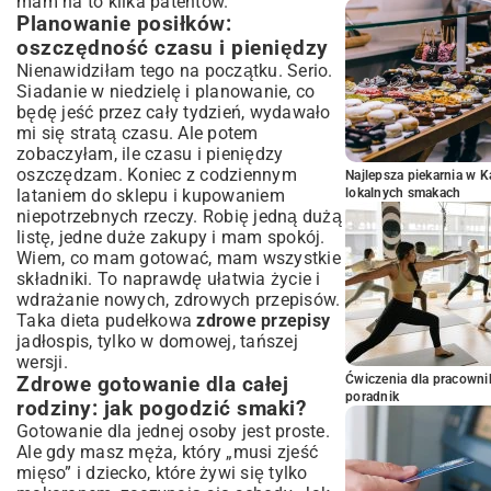
mam na to kilka patentów.
Planowanie posiłków:
oszczędność czasu i pieniędzy
Nienawidziłam tego na początku. Serio.
Siadanie w niedzielę i planowanie, co
będę jeść przez cały tydzień, wydawało
mi się stratą czasu. Ale potem
zobaczyłam, ile czasu i pieniędzy
oszczędzam. Koniec z codziennym
Najlepsza piekarnia w 
lataniem do sklepu i kupowaniem
lokalnych smakach
niepotrzebnych rzeczy. Robię jedną dużą
listę, jedne duże zakupy i mam spokój.
Wiem, co mam gotować, mam wszystkie
składniki. To naprawdę ułatwia życie i
wdrażanie nowych, zdrowych przepisów.
Taka dieta pudełkowa
zdrowe przepisy
jadłospis, tylko w domowej, tańszej
wersji.
Ćwiczenia dla pracown
Zdrowe gotowanie dla całej
poradnik
rodziny: jak pogodzić smaki?
Gotowanie dla jednej osoby jest proste.
Ale gdy masz męża, który „musi zjeść
mięso” i dziecko, które żywi się tylko