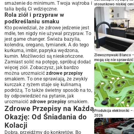
smażenie do minimum. Twoja wątroba i
stosunkowo niskiej cen
talia będą Ci wdzięczne.
Rola ziół i przypraw w
podkreślaniu smaku
Kto powiedział, że zdrowe jedzenie jest
mdłe, ten nigdy nie używał przypraw. To
jest game changer. Świeża bazylia,
kolendra, oregano, tymianek. A do tego
kurkuma, imbir, papryka wędzona,
Zlewozmywaki Blanco – 
kumin. Możliwości są nieskończone.
mogą się nie sprawdzić
Zamiast solić na potęgę, spróbuj dodać
więcej ziół. Zobaczysz, jak bardzo
można urozmaicić
zdrowe przepisy
smakiem. To one sprawiają, że zwykły
kurczak z ryżem staje się kulinarną
podróżą. To także świetny sposób na to,
by odpowiedzieć na pytanie, jak
urozmaicić
zdrowe przepisy
smakiem.
Zdrowe Przepisy na Każdą
Produkcja elektroniki – 
Okazję: Od Śniadania do
2026
Kolacji
Dobra, przejdźmy do konkretów. Bo