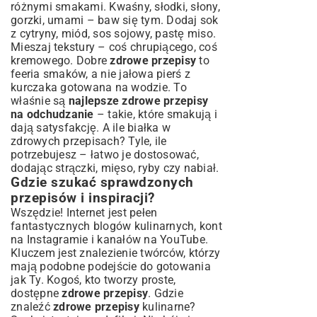
różnymi smakami. Kwaśny, słodki, słony,
gorzki, umami – baw się tym. Dodaj sok
z cytryny, miód, sos sojowy, pastę miso.
Mieszaj tekstury – coś chrupiącego, coś
kremowego. Dobre
zdrowe przepisy
to
feeria smaków, a nie jałowa pierś z
kurczaka gotowana na wodzie. To
właśnie są
najlepsze zdrowe przepisy
na odchudzanie
– takie, które smakują i
dają satysfakcję. A ile białka w
zdrowych przepisach? Tyle, ile
potrzebujesz – łatwo je dostosować,
dodając strączki, mięso, ryby czy nabiał.
Gdzie szukać sprawdzonych
przepisów i inspiracji?
Wszędzie! Internet jest pełen
fantastycznych blogów kulinarnych, kont
na Instagramie i kanałów na YouTube.
Kluczem jest znalezienie twórców, którzy
mają podobne podejście do gotowania
jak Ty. Kogoś, kto tworzy proste,
dostępne
zdrowe przepisy
. Gdzie
znaleźć
zdrowe przepisy
kulinarne?