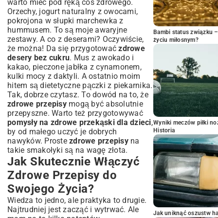
warto mieć pod ręką coś zdrowego.
Orzechy, jogurt naturalny z owocami,
pokrojona w słupki marchewka z
hummusem. To są moje awaryjne
Bambi status związku 
zestawy. A co z deserami? Oczywiście,
życiu miłosnym?
że można! Da się przygotować
zdrowe
desery bez cukru
. Mus z awokado i
kakao, pieczone jabłka z cynamonem,
kulki mocy z daktyli. A ostatnio moim
hitem są
dietetyczne pączki
z piekarnika.
Tak, dobrze czytasz. To dowód na to, że
zdrowe przepisy
mogą być absolutnie
przepyszne. Warto też przygotowywać
pomysły na zdrowe przekąski dla dzieci
,
Wyniki meczów piłki noż
by od małego uczyć je dobrych
Historia
nawyków. Proste
zdrowe przepisy
na
takie smakołyki są na wagę złota.
Jak Skutecznie Włączyć
Zdrowe Przepisy do
Swojego Życia?
Wiedza to jedno, ale praktyka to drugie.
Najtrudniej jest zacząć i wytrwać. Ale
Jak uniknąć oszustw h