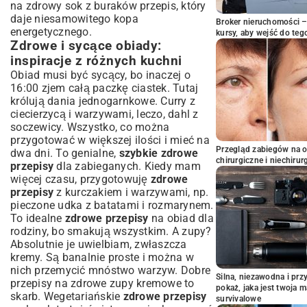
na zdrowy sok z buraków przepis
, który
daje niesamowitego kopa
Broker nieruchomości – 
energetycznego.
kursy, aby wejść do teg
Zdrowe i sycące obiady:
inspiracje z różnych kuchni
Obiad musi być sycący, bo inaczej o
16:00 zjem całą paczkę ciastek. Tutaj
królują dania jednogarnkowe. Curry z
ciecierzycą i warzywami, leczo, dahl z
soczewicy. Wszystko, co można
przygotować w większej ilości i mieć na
Przegląd zabiegów na 
dwa dni. To genialne,
szybkie zdrowe
chirurgiczne i niechirur
przepisy
dla zabieganych. Kiedy mam
więcej czasu, przygotowuję
zdrowe
przepisy
z kurczakiem i warzywami, np.
pieczone udka z batatami i rozmarynem.
To idealne
zdrowe przepisy
na obiad dla
rodziny, bo smakują wszystkim. A zupy?
Absolutnie je uwielbiam, zwłaszcza
kremy. Są banalnie proste i można w
nich przemycić mnóstwo warzyw. Dobre
Silna, niezawodna i pr
przepisy na zdrowe zupy kremowe
to
pokaż, jaka jest twoja 
skarb. Wegetariańskie
zdrowe przepisy
survivalowe