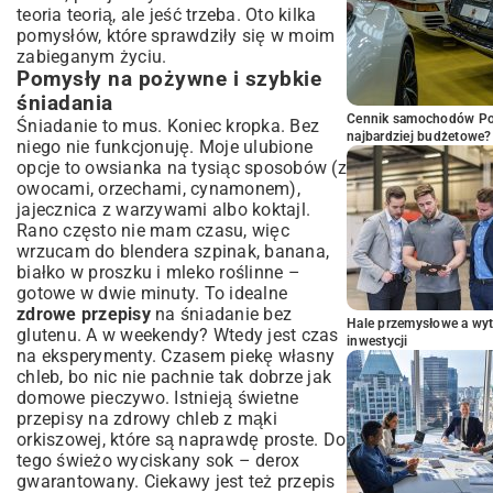
teoria teorią, ale jeść trzeba. Oto kilka
pomysłów, które sprawdziły się w moim
zabieganym życiu.
Pomysły na pożywne i szybkie
śniadania
Cennik samochodów Por
Śniadanie to mus. Koniec kropka. Bez
najbardziej budżetowe?
niego nie funkcjonuję. Moje ulubione
opcje to owsianka na tysiąc sposobów (z
owocami, orzechami, cynamonem),
jajecznica z warzywami albo koktajl.
Rano często nie mam czasu, więc
wrzucam do blendera szpinak, banana,
białko w proszku i mleko roślinne –
gotowe w dwie minuty. To idealne
zdrowe przepisy
na śniadanie bez
Hale przemysłowe a wyt
glutenu. A w weekendy? Wtedy jest czas
inwestycji
na eksperymenty. Czasem piekę własny
chleb, bo nic nie pachnie tak dobrze jak
domowe pieczywo. Istnieją świetne
przepisy na zdrowy chleb z mąki
orkiszowej
, które są naprawdę proste. Do
tego świeżo wyciskany sok – derox
gwarantowany. Ciekawy jest też
przepis