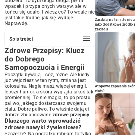
budżetu. To była długa droga, pełna
wpadek i przypalonych warzyw, ale w
końcu się udało. I wiesz co? To wcale nie
jest takie trudne, jak się wydaje.
Zarabiaj na tym, że ni
Naprawdę.
jako dodatkowe źródło 
zakładu
Spis treści
Zdrowe Przepisy: Klucz
Zdrowe Przepisy: Klucz do Dobrego
Samopoczucia i Energii
do Dobrego
Dlaczego warto wprowadzić zdrowe
Samopoczucia i Energii
nawyki żywieniowe?
Początki bywają… cóż, różne. Ale kiedy
Podstawowe zasady zdrowego
odżywiania, o których musisz wiedzieć
już wejdziesz w ten rytm, zmiana jest
kolosalna. Nagle masz więcej energii,
Niezbędne Składniki i Metody
Atopowe zapalenie skór
lepszy humor, a skóra wygląda jakoś tak
ciało?
Przygotowania Zdrowych Potraw
promienniej. To nie magia, to po prostu
Wybieramy mądrze: jak kupować składniki
paliwo, jakiego dostarczasz swojemu
pełne wartości?
ciału. Dobre paliwo. To właśnie dają ci
Techniki kulinarne, które zachowują
dobrze zbilansowane
zdrowe przepisy
.
wartości odżywcze
Dlaczego warto wprowadzić
Rola ziół i przypraw w podkreślaniu smaku
zdrowe nawyki żywieniowe?
Zdrowe Przepisy na Każdą Okazję: Od
Szczerze? Na początku robiłam to tylko