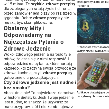
Inteligentny dom: co k
w 15 minut. Te
szybkie zdrowe przepisy
Poradnik
dla zabieganych ratują życie i chronią
przed zamówieniem pizzy po raz trzeci w
tygodniu. Dobre
zdrowe przepisy
nie
muszą być skomplikowane.
Obalamy Mity i
Odpowiadamy na
Najczęstsze Pytania o
Zdrowe Jedzenie
Biznesowe zastosowani
korzyściach i wdrożeni
Wokół zdrowego jedzenia narosło tyle
mitów, że czas się z nimi rozprawić. I
odpowiedzieć na pytania, które nurtują
każdego, kto zaczyna swoją przygodę ze
zdrową kuchnią, czyli
zdrowe przepisy
gotowanie dla początkujących.
Czy zdrowe jedzenie jest nudne i
bez smaku?
Absolutnie nie! To największe kłamstwo
Aplikacje ułatwiające c
po cyfrowych pomocni
w historii dietetyki. Jeśli Twoje jedzenie
jest nudne, to znaczy, że używasz za
mało przypraw, ziół i nie kombinujesz z