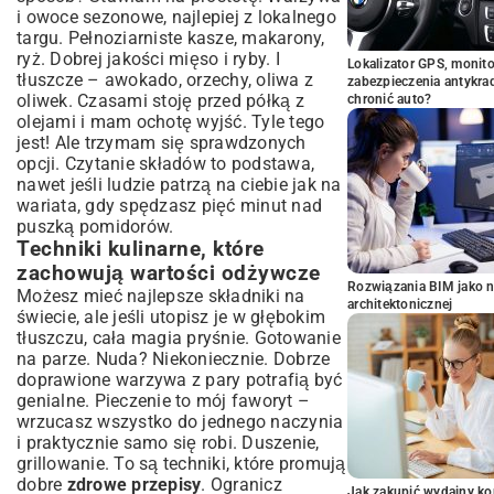
i owoce sezonowe, najlepiej z lokalnego
targu. Pełnoziarniste kasze, makarony,
ryż. Dobrej jakości mięso i ryby. I
Lokalizator GPS, monito
tłuszcze – awokado, orzechy, oliwa z
zabezpieczenia antykra
oliwek. Czasami stoję przed półką z
chronić auto?
olejami i mam ochotę wyjść. Tyle tego
jest! Ale trzymam się sprawdzonych
opcji. Czytanie składów to podstawa,
nawet jeśli ludzie patrzą na ciebie jak na
wariata, gdy spędzasz pięć minut nad
puszką pomidorów.
Techniki kulinarne, które
zachowują wartości odżywcze
Rozwiązania BIM jako n
Możesz mieć najlepsze składniki na
architektonicznej
świecie, ale jeśli utopisz je w głębokim
tłuszczu, cała magia pryśnie. Gotowanie
na parze. Nuda? Niekoniecznie. Dobrze
doprawione warzywa z pary potrafią być
genialne. Pieczenie to mój faworyt –
wrzucasz wszystko do jednego naczynia
i praktycznie samo się robi. Duszenie,
grillowanie. To są techniki, które promują
dobre
zdrowe przepisy
. Ogranicz
Jak zakupić wydajny ko