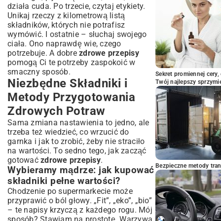
działa cuda. Po trzecie, czytaj etykiety.
Unikaj rzeczy z kilometrową listą
składników, których nie potrafisz
wymówić. I ostatnie – słuchaj swojego
ciała. Ono naprawdę wie, czego
potrzebuje. A dobre
zdrowe przepisy
pomogą Ci te potrzeby zaspokoić w
smaczny sposób.
Sekret promiennej cery,
Niezbędne Składniki i
Twój najlepszy sprzymi
Metody Przygotowania
Zdrowych Potraw
Sama zmiana nastawienia to jedno, ale
trzeba też wiedzieć, co wrzucić do
garnka i jak to zrobić, żeby nie straciło
na wartości. To sedno tego, jak zacząć
gotować
zdrowe przepisy
.
Bezpieczne metody trans
Wybieramy mądrze: jak kupować
składniki pełne wartości?
Chodzenie po supermarkecie może
przyprawić o ból głowy. „Fit”, „eko”, „bio”
– te napisy krzyczą z każdego rogu. Mój
sposób? Stawiam na prostotę. Warzywa