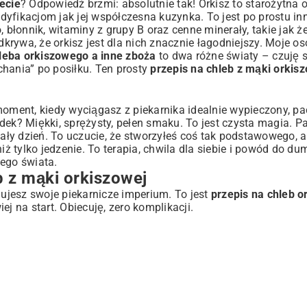
ecie
? Odpowiedź brzmi: absolutnie tak! Orkisz to starożytna
yfikacjom jak jej współczesna kuzynka. To jest po prostu in
kiszowy
, błonnik, witaminy z grupy B oraz cenne minerały, takie jak ż
dkrywa, że orkisz jest dla nich znacznie łagodniejszy. Moje os
leba orkiszowego a inne zboża
to dwa różne światy – czuję s
hania” po posiłku. Ten prosty
przepis na chleb z mąki orkis
owanie
moment, kiedy wyciągasz z piekarnika idealnie wypieczony, p
odek? Miękki, sprężysty, pełen smaku. To jest czysta magia. 
ły dzień. To uczucie, że stworzyłeś coś tak podstawowego, a
iż tylko jedzenie. To terapia, chwila dla siebie i powód do du
 świeżość?
ego świata.
dsumowanie
b z mąki orkiszowej
jesz swoje piekarnicze imperium. To jest
przepis na chleb o
wiej na start. Obiecuję, zero komplikacji.