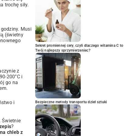
trochę siły.
5 godziny. Musi
ią (świetny
ponownego
Sekret promiennej cery, czyli dlaczego witamina C to
Twój najlepszy sprzymierzeniec?
aczynie z
90-200°C i
rój go na
iem.
ństwo i
Bezpieczne metody transportu dzieł sztuki
. Świetnie
zepis
?
 na chleb z