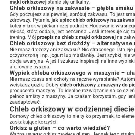
mąki orkiszowej
stanie się unikalny.
Chleb orkiszowy na zakwasie – głębia smaku
Gdy poczujesz się pewniej, spróbuj zakwasu. To jest sm
zdrowszy. Pytanie,
jak upiec chleb orkiszowy na zakwas
kolejny krok w piekarniczej podróży. Hodowanie własneg
miłość, którą oddaje, jest bezcenna. Jeśli interesuje cię
trening. Mój
przepis na chleb z mąki orkiszowej
na zakwa
Chleb orkiszowy bez drożdży – alternatywne
Nie masz drożdży ani zakwasu? Nic straconego. Istnieje
oczyszczoną i np. jogurt lub maślankę. Jest szybki, nie 
opcja awaryjna. A jeśli szukasz inspiracji na inne wypie
ale równie pyszna.
Wypiek chleba orkiszowego w maszynie – uła
Nie masz czasu ani ochoty na ręczne wyrabianie? Automat
wciskasz guzik. Dobry
chleb orkiszowy z maszyny do pi
producenta maszyny. To idealne rozwiązanie na co dzień. 
pełnoziarnisty z maszyny
. Ja czasem korzystam, gdy le
zaadaptować.
Chleb orkiszowy w codziennej diecie
Domowy chleb orkiszowy to nie tylko przysmak, to eleme
zaskakujące korzyści.
Orkisz a gluten – co warto wiedzieć?
Ważna uwaga: orkisz zawiera gluten. Jednak jego struktura