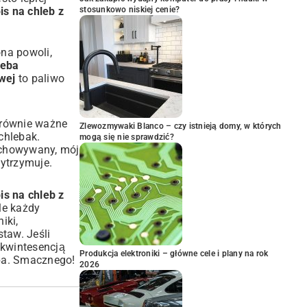
is na chleb z
stosunkowo niskiej cenie?
na powoli,
leba
wej
to paliwo
t równie ważne
Zlewozmywaki Blanco – czy istnieją domy, w których
chlebak.
mogą się nie sprawdzić?
echowywany, mój
wytrzymuje.
is na chleb z
le każdy
iki,
taw. Jeśli
t kwintesencją
Produkcja elektroniki – główne cele i plany na rok
eba. Smacznego!
2026