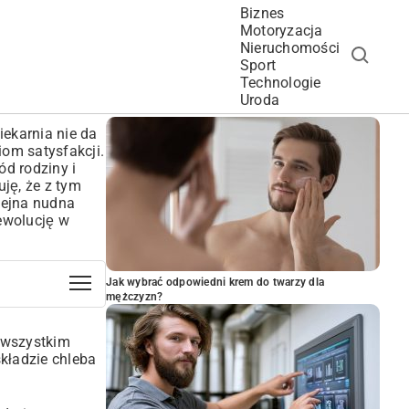
Biznes
Motoryzacja
Nieruchomości
Sport
Technologie
POPULARNE ARTYKUŁY
Uroda
ekarnia nie da
om satysfakcji.
ód rodziny i
uję, że z tym
lejna nudna
ewolucję w
Jak wybrać odpowiedni krem do twarzy dla
mężczyzn?
e wszystkim
składzie chleba