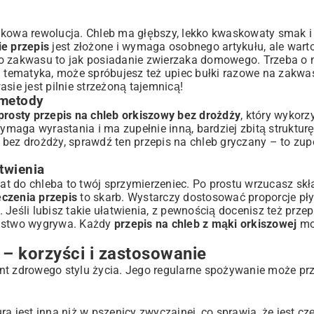
akowa rewolucja. Chleb ma głębszy, lekko kwaskowaty smak i 
ie przepis
jest złożone i wymaga osobnego artykułu, ale warto
o zakwasu to jak posiadanie zwierzaka domowego. Trzeba o n
 ta tematyka, może spróbujesz też upiec
bułki razowe na zakwa
sie jest pilnie strzeżoną tajemnicą!
 metody
prosty przepis na chleb orkiszowy bez drożdży
, który wykorz
wymaga wyrastania i ma zupełnie inną, bardziej zbitą struktur
ki bez drożdży, sprawdź ten
przepis na chleb gryczany
– to zupe
twienia
 do chleba to twój sprzymierzeniec. Po prostu wrzucasz skła
eczenia przepis
to skarb. Wystarczy dostosować proporcje pł
Jeśli lubisz takie ułatwienia, z pewnością docenisz też
przep
nistwo wygrywa. Każdy
przepis na chleb z mąki orkiszowej
mo
 – korzyści i zastosowanie
nt zdrowego stylu życia. Jego regularne spożywanie może pr
 jest inna niż w pszenicy zwyczajnej, co sprawia, że jest czę