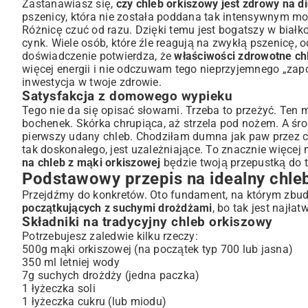
Zastanawiasz się,
czy chleb orkiszowy jest zdrowy na di
Przygotowanie krok po kroku – od zaczynu do bochenka
pszenicy, która nie została poddana tak intensywnym mod
Sekrety i wariacje – udoskonal swój przepis na chleb or
Różnicę czuć od razu. Dzięki temu jest bogatszy w białko
cynk. Wiele osób, które źle reagują na zwykłą pszenicę, o
Dodatki, które wzbogacą smak i teksturę
doświadczenie potwierdza, że
właściwości zdrowotne ch
Chleb orkiszowy na zakwasie – głębia smaku
więcej energii i nie odczuwam tego nieprzyjemnego „zapc
Chleb orkiszowy bez drożdży – alternatywne metody
inwestycja w twoje zdrowie.
Wypiek chleba orkiszowego w maszynie – ułatwienia
Satysfakcja z domowego wypieku
Chleb orkiszowy w codziennej diecie – korzyści i zastos
Tego nie da się opisać słowami. Trzeba to przeżyć. Ten 
bochenek. Skórka chrupiąca, aż strzela pod nożem. A śr
Orkisz a gluten – co warto wiedzieć?
pierwszy udany chleb. Chodziłam dumna jak paw przez ca
Chleb orkiszowy dla osób aktywnych fizycznie
tak doskonałego, jest uzależniające. To znacznie więcej n
Jak przechowywać chleb orkiszowy, aby długo zachował
na chleb z mąki orkiszowej
będzie twoją przepustką do t
Twoja przygoda z domowym chlebem orkiszowym – po
Podstawowy przepis na idealny chle
Przejdźmy do konkretów. Oto fundament, na którym zbudu
początkujących z suchymi drożdżami
, bo tak jest najłat
Składniki na tradycyjny chleb orkiszowy
Potrzebujesz zaledwie kilku rzeczy:
500g mąki orkiszowej (na początek typ 700 lub jasna)
350 ml letniej wody
7g suchych drożdży (jedna paczka)
1 łyżeczka soli
1 łyżeczka cukru (lub miodu)