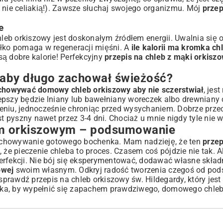
 nie celiakią!). Zawsze słuchaj swojego organizmu. Mój
przep
e
eb orkiszowy jest doskonałym źródłem energii. Uwalnia się o
białko pomaga w regeneracji mięśni. A
ile kalorii ma kromka ch
są dobre kalorie! Perfekcyjny
przepis na chleb z mąki orkiszo
 aby długo zachował świeżość?
chowywać domowy chleb orkiszowy aby nie sczerstwiał
, jes
epszy będzie lniany lub bawełniany woreczek albo drewniany 
ieniu, jednocześnie chroniąc przed wysychaniem. Dobrze prz
st pyszny nawet przez 3-4 dni. Chociaż u mnie nigdy tyle nie 
m orkiszowym – podsumowanie
echowywanie gotowego bochenka. Mam nadzieję, że ten
przep
 że pieczenie chleba to proces. Czasem coś pójdzie nie tak. A
 perfekcji. Nie bój się eksperymentować, dodawać własne składn
owej
swoim własnym. Odkryj radość tworzenia czegoś od pods
e sprawdź
przepis na chleb orkiszowy św. Hildegardy
, który jes
 czeka, by wypełnić się zapachem prawdziwego, domowego chl