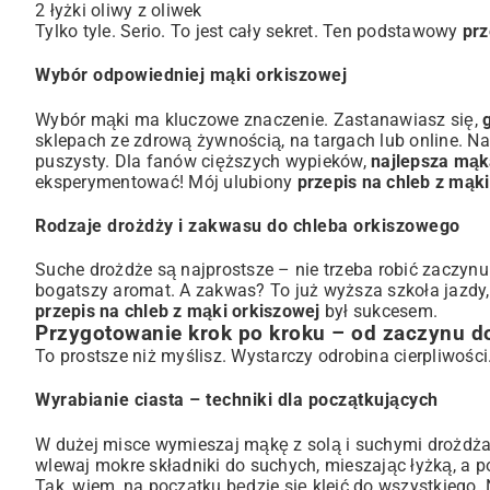
2 łyżki oliwy z oliwek
Tylko tyle. Serio. To jest cały sekret. Ten podstawowy
prz
Wybór odpowiedniej mąki orkiszowej
Wybór mąki ma kluczowe znaczenie. Zastanawiasz się,
sklepach ze zdrową żywnością, na targach lub online. Na 
puszysty. Dla fanów cięższych wypieków,
najlepsza mąk
eksperymentować! Mój ulubiony
przepis na chleb z mąki
Rodzaje drożdży i zakwasu do chleba orkiszowego
Suche drożdże są najprostsze – nie trzeba robić zaczynu.
bogatszy aromat. A zakwas? To już wyższa szkoła jazdy, 
przepis na chleb z mąki orkiszowej
był sukcesem.
Przygotowanie krok po kroku – od zaczynu d
To prostsze niż myślisz. Wystarczy odrobina cierpliwośc
Wyrabianie ciasta – techniki dla początkujących
W dużej misce wymieszaj mąkę z solą i suchymi drożdżam
wlewaj mokre składniki do suchych, mieszając łyżką, a po
Tak, wiem, na początku będzie się kleić do wszystkiego. Ni