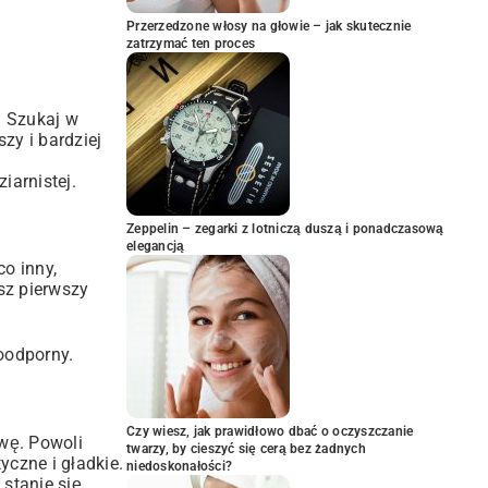
Przerzedzone włosy na głowie – jak skutecznie
zatrzymać ten proces
? Szukaj w
zy i bardziej
iarnistej.
Zeppelin – zegarki z lotniczą duszą i ponadczasową
elegancją
co inny,
sz pierwszy
oodporny.
Czy wiesz, jak prawidłowo dbać o oczyszczanie
wę. Powoli
twarzy, by cieszyć się cerą bez żadnych
yczne i gładkie.
niedoskonałości?
 stanie się