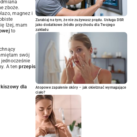
 odmiana
ne zboże.
elazo, magnez i
obiste
Zarabiaj na tym, że nie zużywasz prądu. Usługa DSR
ię lżej, mam
jako dodatkowe źródło przychodu dla Twojego
zakładu
zowej
to
achnący
Pamiętam swój
 jednocześnie
my. A ten
przepis
rkiszowy dla
Atopowe zapalenie skóry – jak okiełznać wymagające
ciało?