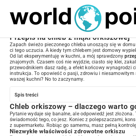
MARIUSZ ŁAMAGA
05.10.2025
BIZNES
Przepis na chleb z mąki orkiszowej 
Zapach świeżo pieczonego chleba unoszący się w domu to
ci tego uczucia. A kiedy tym chlebem jest domowy wypie
Od lat eksperymentuję w kuchni, a mój sprawdzony
prze
znajomych. Czasem coś nie wyjdzie, ciasto się klei, zakal
przewodnikiem dasz radę, a efekt końcowy wynagrodzi ci
instrukcja. To opowieść o pasji, zdrowiu i niesamowity
waszej kuchni? No to zaczynamy.
Spis treści
Chleb orkiszowy – dlaczego warto 
Chleb orkiszowy – dlaczego warto go upiec w domu?
Niezwykłe właściwości zdrowotne orkiszu
Pytanie wydaje się banalne, ale odpowiedź jest złożona. 
świadomość tego, co jesz. Koniec z polepszaczami, konse
Satysfakcja z domowego wypieku
z supermarketu. Robiąc go samemu, masz pełną kontrolę.
Podstawowy przepis na idealny chleb z mąki orkiszowej
Niezwykłe właściwości zdrowotne orkiszu
Składniki na tradycyjny chleb orkiszowy