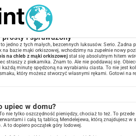
– prosty i sprawdzony
 jedno z tych małych, bezcennych luksusów. Serio. Żadna pi
k na bazie mąki orkiszowej, wchodzimy na zupełnie nowy pozi
pis na chleb z mąki orkiszowej
stał się absolutnym hitem wśr
ec straszy z piekarnika. Znam to. Ale nie poddawaj się. Obiec
 każdą minutę spędzoną na wyrabianiu ciasta. To nie jest ko
m smaku, który możesz stworzyć własnymi rękami. Gotowi na r
go upiec w domu?
To nie tylko oszczędność pieniędzy, chociaż to też. To przed
rwantami i całą tą tablicą Mendelejewa, którą znajdujesz w 
 A to dopiero początek góry lodowej.