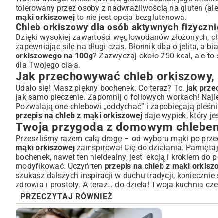
tolerowany przez osoby z nadwrażliwością na gluten (ale
mąki orkiszowej
to nie jest opcja bezglutenowa.
Chleb orkiszowy dla osób aktywnych fizyczni
Dzięki wysokiej zawartości węglowodanów złożonych, chl
zapewniając siłę na długi czas. Błonnik dba o jelita, a 
orkiszowego na 100g
? Zazwyczaj około 250 kcal, ale to 
dla Twojego ciała.
Jak przechowywać chleb orkiszowy,
Udało się! Masz piękny bochenek. Co teraz? To,
jak prze
jak samo pieczenie. Zapomnij o foliowych workach! Najl
Pozwalają one chlebowi „oddychać” i zapobiegają pleśn
przepis na chleb z mąki orkiszowej
daje wypiek, który je
Twoja przygoda z domowym chlebe
Przeszliśmy razem całą drogę – od wyboru mąki po prz
mąki orkiszowej
zainspirował Cię do działania. Pamiętaj,
bochenek, nawet ten nieidealny, jest lekcją i krokiem do
modyfikować. Uczyń ten
przepis na chleb z mąki orkisz
szukasz dalszych inspiracji w duchu tradycji, konieczni
zdrowia i prostoty. A teraz… do dzieła! Twoja kuchnia
PRZECZYTAJ RÓWNIEŻ