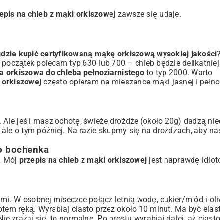
epis na chleb z mąki orkiszowej
zawsze się udaje.
gdzie kupić certyfikowaną mąkę orkiszową wysokiej jakości
początek polecam typ 630 lub 700 – chleb będzie delikatniejs
a orkiszowa do chleba pełnoziarnistego
to typ 2000. Warto
 orkiszowej
często opieram na mieszance mąki jasnej i pełnoz
 Ale jeśli masz ochotę, świeże drożdże (około 20g) dadzą nie
ale o tym później. Na razie skupmy się na drożdżach, aby na
o bochenka
i. Mój
przepis na chleb z mąki orkiszowej
jest naprawdę idiot
i. W osobnej miseczce połącz letnią wodę, cukier/miód i oli
tem ręką. Wyrabiaj ciasto przez około 10 minut. Ma być elast
e zrażaj się, to normalne. Po prostu wyrabiaj dalej, aż ciasto