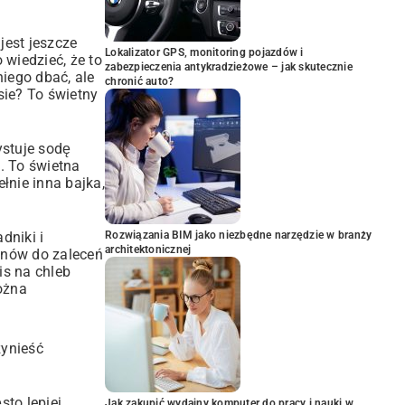
jest jeszcze
Lokalizator GPS, monitoring pojazdów i
 wiedzieć, że to
zabezpieczenia antykradzieżowe – jak skutecznie
iego dbać, ale
chronić auto?
sie
? To świetny
ystuje sodę
ę. To świetna
łnie inna bajka,
dniki i
Rozwiązania BIM jako niezbędne narzędzie w branży
architektonicznej
ynów do zaleceń
is na chleb
żna
zynieść
sto lepiej
Jak zakupić wydajny komputer do pracy i nauki w