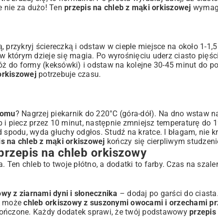
e nie za dużo! Ten
przepis na chleb z mąki orkiszowej
wymaga 
 przykryj ściereczką i odstaw w ciepłe miejsce na około 1-1,
w którym dzieje się magia. Po wyrośnięciu uderz ciasto pięśc
Włóż do formy (keksówki) i odstaw na kolejne 30-45 minut do 
orkiszowej
potrzebuje czasu.
 domu
? Nagrzej piekarnik do 220°C (góra-dół). Na dno wstaw n
 i piecz przez 10 minut, następnie zmniejsz temperaturę do 1
 spodu, wyda głuchy odgłos. Studź na kratce. I błagam, nie k
is na chleb z mąki orkiszowej
kończy się cierpliwym studzen
 przepis na chleb orkiszowy
en chleb to twoje płótno, a dodatki to farby. Czas na szale
owy z ziarnami dyni i słonecznika
– dodaj po garści do ciasta
 A może
chleb orkiszowy z suszonymi owocami i orzechami pr
kończone. Każdy dodatek sprawi, że twój podstawowy
przepis