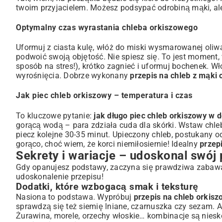
twoim przyjacielem. Możesz podsypać odrobiną mąki, al
Optymalny czas wyrastania chleba orkiszowego
Uformuj z ciasta kulę, włóż do miski wysmarowanej oliwą,
podwoić swoją objętość. Nie spiesz się. To jest moment, 
sposób na stres!), krótko zagnieć i uformuj bochenek. 
wyrośnięcia. Dobrze wykonany
przepis na chleb z mąki 
Jak piec chleb orkiszowy – temperatura i czas
To kluczowe pytanie:
jak długo piec chleb orkiszowy w
gorącą wodą – para zdziała cuda dla skórki. Wstaw chleb
piecz kolejne 30-35 minut. Upieczony chleb, postukany od
gorąco, choć wiem, że korci niemiłosiernie! Idealny
przep
Sekrety i wariacje – udoskonal swój
Gdy opanujesz podstawy, zaczyna się prawdziwa zabawa. T
udoskonalenie przepisu!
Dodatki, które wzbogacą smak i teksturę
Nasiona to podstawa. Wypróbuj
przepis na chleb orkisz
sprawdzą się też siemię lniane, czarnuszka czy sezam.
Żurawina, morele, orzechy włoskie… kombinacje są nies