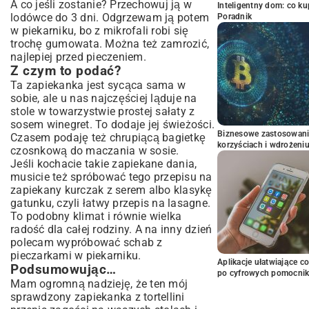
A co jeśli zostanie? Przechowuj ją w
Inteligentny dom: co k
lodówce do 3 dni. Odgrzewam ją potem
Poradnik
w piekarniku, bo z mikrofali robi się
trochę gumowata. Można też zamrozić,
najlepiej przed pieczeniem.
Z czym to podać?
Ta zapiekanka jest sycąca sama w
sobie, ale u nas najczęściej ląduje na
stole w towarzystwie prostej sałaty z
sosem winegret. To dodaje jej świeżości.
Biznesowe zastosowani
Czasem podaję też chrupiącą bagietkę
korzyściach i wdrożeni
czosnkową do maczania w sosie.
Jeśli kochacie takie zapiekane dania,
musicie też spróbować tego przepisu na
zapiekany kurczak z serem
albo klasykę
gatunku, czyli
łatwy przepis na lasagne
.
To podobny klimat i równie wielka
radość dla całej rodziny. A na inny dzień
polecam wypróbować
schab z
pieczarkami w piekarniku
.
Aplikacje ułatwiające c
Podsumowując…
po cyfrowych pomocni
Mam ogromną nadzieję, że ten mój
sprawdzony zapiekanka z tortellini