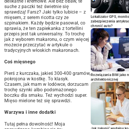
delikatne i kremowe. Ale bez obaw, te
suche z paczki też świetnie się
sprawdzą! Farsz? Jaki tylko lubicie – z
mięsem, z serem ricotta czy ze
Lokalizator GPS, monito
zabezpieczenia antykra
szpinakiem. Każdy będzie pasował, co
chronić auto?
sprawia, że ten zapiekanka z tortellini
przepis jest tak uniwersalny. To trochę
jak z wyborem makaronu, o czym więcej
możecie przeczytać w artykule o
tradycyjnych włoskich makaronach
.
Coś mięsnego
Pierś z kurczaka, jakieś 300-400 gramów,
Rozwiązania BIM jako n
pokrojona w kostkę. To klasyk.
architektonicznej
Czasem, jak mam w lodówce, dorzucam
trochę szynki albo podsmażonego
boczku dla smaku. Też wychodzi super.
Mięso mielone też się sprawdzi.
Warzywa i inne dodatki
Tutaj pełna dowolność! Moja
Jak zakupić wydajny ko