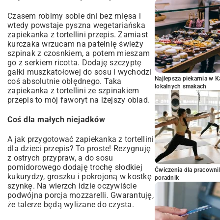
Czasem robimy sobie dni bez mięsa i
wtedy powstaje pyszna wegetariańska
zapiekanka z tortellini przepis. Zamiast
kurczaka wrzucam na patelnię świeży
szpinak z czosnkiem, a potem mieszam
go z serkiem ricotta. Dodaję szczyptę
gałki muszkatołowej do sosu i wychodzi
Najlepsza piekarnia w 
coś absolutnie obłędnego. Taka
lokalnych smakach
zapiekanka z tortellini ze szpinakiem
przepis to mój faworyt na lżejszy obiad.
Coś dla małych niejadków
A jak przygotować zapiekanka z tortellini
dla dzieci przepis? To proste! Rezygnuję
z ostrych przypraw, a do sosu
pomidorowego dodaję trochę słodkiej
Ćwiczenia dla pracown
kukurydzy, groszku i pokrojoną w kostkę
poradnik
szynkę. Na wierzch idzie oczywiście
podwójna porcja mozzarelli. Gwarantuję,
że talerze będą wylizane do czysta.