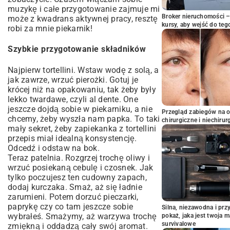
muzykę i całe przygotowanie zajmuje mi
Broker nieruchomości – 
może z kwadrans aktywnej pracy, resztę
kursy, aby wejść do teg
robi za mnie piekarnik!
Szybkie przygotowanie składników
Najpierw tortellini. Wstaw wodę z solą, a
jak zawrze, wrzuć pierożki. Gotuj je
krócej niż na opakowaniu, tak żeby były
lekko twardawe, czyli al dente. One
jeszcze dojdą sobie w piekarniku, a nie
Przegląd zabiegów na 
chcemy, żeby wyszła nam papka. To taki
chirurgiczne i niechirur
mały sekret, żeby zapiekanka z tortellini
przepis miał idealną konsystencję.
Odcedź i odstaw na bok.
Teraz patelnia. Rozgrzej trochę oliwy i
wrzuć posiekaną cebulę i czosnek. Jak
tylko poczujesz ten cudowny zapach,
dodaj kurczaka. Smaż, aż się ładnie
zarumieni. Potem dorzuć pieczarki,
paprykę czy co tam jeszcze sobie
Silna, niezawodna i pr
wybrałeś. Smażymy, aż warzywa trochę
pokaż, jaka jest twoja 
survivalowe
zmiękną i oddadzą cały swój aromat.