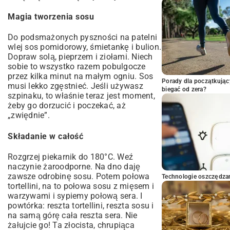
Magia tworzenia sosu
Do podsmażonych pyszności na patelni
wlej sos pomidorowy, śmietankę i bulion.
Dopraw solą, pieprzem i ziołami. Niech
sobie to wszystko razem pobulgocze
przez kilka minut na małym ogniu. Sos
Porady dla początkując
musi lekko zgęstnieć. Jeśli używasz
biegać od zera?
szpinaku, to właśnie teraz jest moment,
żeby go dorzucić i poczekać, aż
„zwiędnie”.
Składanie w całość
Rozgrzej piekarnik do 180°C. Weź
naczynie żaroodporne. Na dno daję
zawsze odrobinę sosu. Potem połowa
Technologie oszczędzan
tortellini, na to połowa sosu z mięsem i
warzywami i sypiemy połową sera. I
powtórka: reszta tortellini, reszta sosu i
na samą górę cała reszta sera. Nie
żałujcie go! Ta złocista, chrupiąca