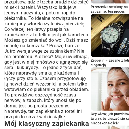
przepisów, gdzie trzeba brudzić dziesięć
Moje pomysły na inne wersje smakowe
misek i patelni. Wszystko ląduje w
Przerzedzone włosy na 
Kilka praktycznych porad ode mnie
zatrzymać ten proces
jednym naczyniu, a potem hop do
Z czym to podać?
piekarnika. To idealne rozwiązanie na
zabiegany wtorek czy leniwą niedzielę.
Podsumowując…
Co więcej, ten łatwy przepis na
zapiekankę z tortellini jest jak kameleon.
Możesz go zmieniać do woli. Dziś masz
ochotę na kurczaka? Proszę bardzo.
Jutro wersja wege ze szpinakiem? Nie
ma problemu. A dzieci? Moje uwielbiają,
Zeppelin – zegarki z l
gdy jest w niej mnóstwo ciągnącego się
elegancją
sera i kukurydzy. To jedno z tych dań,
które naprawdę smakuje każdemu i
łączy przy stole. Czasem przygotowuję
ją nawet dzień wcześniej, a potem tylko
wstawiam do piekarnika przed obiadem.
To prawdziwa oszczędność czasu i
nerwów, a zapach, który unosi się po
domu, jest po prostu bezcenny.
Naprawdę, ten zapiekanka z tortellini
Czy wiesz, jak prawidł
przepis to strzał w dziesiątkę.
twarzy, by cieszyć się 
Mój klasyczny zapiekanka
niedoskonałości?