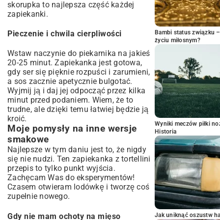
skorupka to najlepsza część każdej
zapiekanki.
Bambi status związku 
Pieczenie i chwila cierpliwości
życiu miłosnym?
Wstaw naczynie do piekarnika na jakieś
20-25 minut. Zapiekanka jest gotowa,
gdy ser się pięknie rozpuści i zarumieni,
a sos zacznie apetycznie bulgotać.
Wyjmij ją i daj jej odpocząć przez kilka
minut przed podaniem. Wiem, że to
trudne, ale dzięki temu łatwiej będzie ją
kroić.
Wyniki meczów piłki noż
Moje pomysły na inne wersje
Historia
smakowe
Najlepsze w tym daniu jest to, że nigdy
się nie nudzi. Ten zapiekanka z tortellini
przepis to tylko punkt wyjścia.
Zachęcam Was do eksperymentów!
Czasem otwieram lodówkę i tworzę coś
zupełnie nowego.
Gdy nie mam ochoty na mięso
Jak uniknąć oszustw h