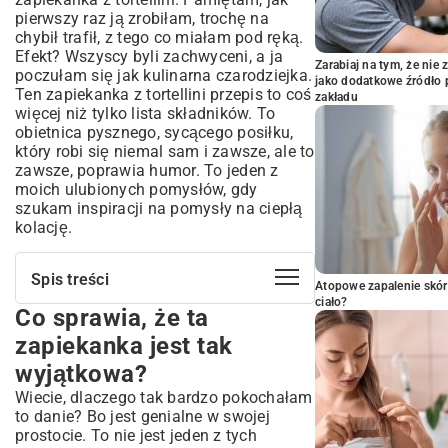
pierwszy raz ją zrobiłam, trochę na
chybił trafił, z tego co miałam pod ręką.
Efekt? Wszyscy byli zachwyceni, a ja
Zarabiaj na tym, że ni
poczułam się jak kulinarna czarodziejka.
jako dodatkowe źródło 
Ten zapiekanka z tortellini przepis to coś
zakładu
więcej niż tylko lista składników. To
obietnica pysznego, sycącego posiłku,
który robi się niemal sam i zawsze, ale to
zawsze, poprawia humor. To jeden z
moich ulubionych pomysłów, gdy
szukam inspiracji na
pomysły na ciepłą
kolację
.
Spis treści
Atopowe zapalenie skór
ciało?
Co sprawia, że ta
Co sprawia, że ta zapiekanka jest tak
wyjątkowa?
zapiekanka jest tak
Mój klasyczny zapiekanka z tortellini
wyjątkowa?
przepis z kurczakiem
Wiecie, dlaczego tak bardzo pokochałam
Składniki, których będziesz potrzebować
to danie? Bo jest genialne w swojej
Jak to wszystko połączyć? Krok po kroku
prostocie. To nie jest jeden z tych
do pyszności