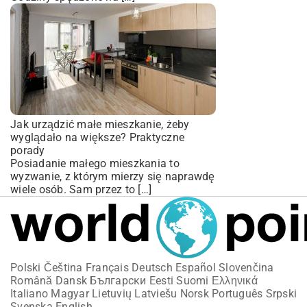
Jak urządzić małe mieszkanie, żeby
wyglądało na większe? Praktyczne
porady
Posiadanie małego mieszkania to
wyzwanie, z którym mierzy się naprawdę
wiele osób. Sam przez to […]
Polski
Čeština
Français
Deutsch
Español
Slovenčina
Română
Dansk
Български
Eesti
Suomi
Ελληνικά
Italiano
Magyar
Lietuvių
Latviešu
Norsk
Português
Srpski
Svenska
English