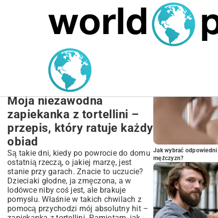
MARIUSZ ŁAMAGA
27.09.2025
NIERUCHOMOŚCI
POPULARNE A
Zapiekanka z Tortellini
Przepis: Szybki i Łatwy
Obiad dla Rodziny
Moja niezawodna
zapiekanka z tortellini –
przepis, który ratuje każdy
obiad
Jak wybrać odpowiedni 
Są takie dni, kiedy po powrocie do domu
mężczyzn?
ostatnią rzeczą, o jakiej marzę, jest
stanie przy garach. Znacie to uczucie?
Dzieciaki głodne, ja zmęczona, a w
lodówce niby coś jest, ale brakuje
pomysłu. Właśnie w takich chwilach z
pomocą przychodzi mój absolutny hit –
zapiekanka z tortellini. Pamiętam, jak