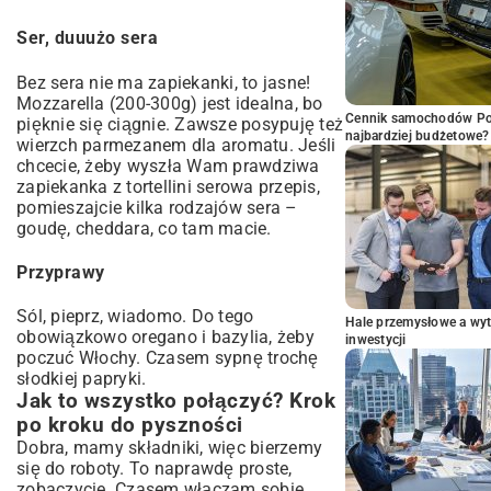
Ser, duuużo sera
Bez sera nie ma zapiekanki, to jasne!
Mozzarella (200-300g) jest idealna, bo
Cennik samochodów Por
pięknie się ciągnie. Zawsze posypuję też
najbardziej budżetowe?
wierzch parmezanem dla aromatu. Jeśli
chcecie, żeby wyszła Wam prawdziwa
zapiekanka z tortellini serowa przepis,
pomieszajcie kilka rodzajów sera –
goudę, cheddara, co tam macie.
Przyprawy
Sól, pieprz, wiadomo. Do tego
Hale przemysłowe a wyt
obowiązkowo oregano i bazylia, żeby
inwestycji
poczuć Włochy. Czasem sypnę trochę
słodkiej papryki.
Jak to wszystko połączyć? Krok
po kroku do pyszności
Dobra, mamy składniki, więc bierzemy
się do roboty. To naprawdę proste,
zobaczycie. Czasem włączam sobie