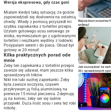
Wersja ekspresowa, gdy czas goni
Miałam kiedyś taką sytuację, że goście
zapowiedzieli się dosłownie na ostatnią
Najczęstsze oszustwa f
chwilę. Wtedy z pomocą przyszedł mi
uniknąć
szybka zapiekanka z tortellini przepis.
Użyłam gotowego sosu serowego ze
słoika, wymieszałam go z ugotowanymi
tortellini i resztkami wędliny z lodówki.
Posypałam serem i do pieca. Obiad był
gotowy w 20 minut!
Kilka praktycznych porad ode
mnie
Żeby ten zapiekanka z tortellini przepis
Jak oszczędzać na rac
zawsze się udawał, mam jeszcze kilka
30+ sprawdzonych sp
sprawdzonych trików.
Nikt nie lubi suchej zapiekanki. Żeby
była zawsze soczysta, czasem
przykrywam ją folią aluminiową na
pierwsze 15 minut pieczenia. Zdejmuję
ją na koniec, żeby ser się ładnie
przypiekł. Duża ilość sosu i sera też robi
robotę.