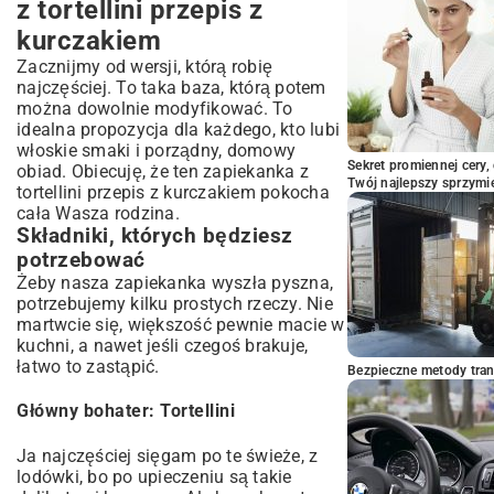
z tortellini przepis z
kurczakiem
Zacznijmy od wersji, którą robię
najczęściej. To taka baza, którą potem
można dowolnie modyfikować. To
idealna propozycja dla każdego, kto lubi
włoskie smaki i porządny, domowy
Sekret promiennej cery,
obiad. Obiecuję, że ten zapiekanka z
Twój najlepszy sprzymi
tortellini przepis z kurczakiem pokocha
cała Wasza rodzina.
Składniki, których będziesz
potrzebować
Żeby nasza zapiekanka wyszła pyszna,
potrzebujemy kilku prostych rzeczy. Nie
martwcie się, większość pewnie macie w
kuchni, a nawet jeśli czegoś brakuje,
łatwo to zastąpić.
Bezpieczne metody trans
Główny bohater: Tortellini
Ja najczęściej sięgam po te świeże, z
lodówki, bo po upieczeniu są takie