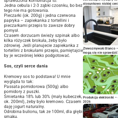
sprawdzona kombinacja to:
stosunkowo niskiej cen
Jedna cebula i 2-3 ząbki czosnku, bo bez
tego nie ma gotowania.
Pieczarki (ok. 200g) i jedna czerwona
papryka – zapiekanka z tortellini i
pieczarkami przepis to zawsze dobry
pomysł.
Czasem dorzucam świeży szpinak albo
kilka różyczek brokuła, żeby było
zdrowiej. Jeśli planujecie zapiekanka z
Zlewozmywaki Blanco – 
tortellini z brokułami przepis, pamiętajcie
mogą się nie sprawdzić
by je wcześniej lekko podgotować.
Sos, czyli serce dania
Kremowy sos to podstawa! U mnie
wygląda to tak:
Passata pomidorowa (500g) albo
pomidory z puszki.
Śmietanka 18% lub 30% (mały kubeczek,
Produkcja elektroniki – 
ok. 200ml), żeby było kremowo. Czasem
2026
daję jogurt naturalny.
Odrobina bulionu, tak ze 100ml, dla głębi
smaku.