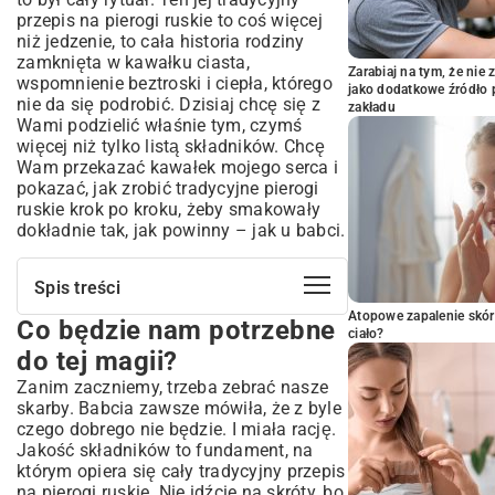
przepis na pierogi ruskie to coś więcej
niż jedzenie, to cała historia rodziny
zamknięta w kawałku ciasta,
Zarabiaj na tym, że ni
wspomnienie beztroski i ciepła, którego
jako dodatkowe źródło 
nie da się podrobić. Dzisiaj chcę się z
zakładu
Wami podzielić właśnie tym, czymś
więcej niż tylko listą składników. Chcę
Wam przekazać kawałek mojego serca i
pokazać, jak zrobić tradycyjne pierogi
ruskie krok po kroku, żeby smakowały
dokładnie tak, jak powinny – jak u babci.
Spis treści
Atopowe zapalenie skór
Co będzie nam potrzebne
Co będzie nam potrzebne do tej magii?
ciało?
Sekret tkwi w cieście – pozwól mu
do tej magii?
pomyśleć
Zanim zaczniemy, trzeba zebrać nasze
Dusza pieroga, czyli farsz, który
skarby. Babcia zawsze mówiła, że z byle
pokochasz
czego dobrego nie będzie. I miała rację.
Jakość składników to fundament, na
Lepienie – chwila medytacji i
którym opiera się cały tradycyjny przepis
cierpliwości
na pierogi ruskie. Nie idźcie na skróty, bo