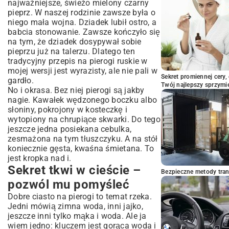
najważniejsze, świeżo mielony czarny
pieprz. W naszej rodzinie zawsze była o
niego mała wojna. Dziadek lubił ostro, a
babcia stonowanie. Zawsze kończyło się
na tym, że dziadek dosypywał sobie
pieprzu już na talerzu. Dlatego ten
tradycyjny przepis na pierogi ruskie w
mojej wersji jest wyrazisty, ale nie pali w
Sekret promiennej cery,
gardło.
Twój najlepszy sprzymi
No i okrasa. Bez niej pierogi są jakby
nagie. Kawałek wędzonego boczku albo
słoniny, pokrojony w kosteczkę i
wytopiony na chrupiące skwarki. Do tego
jeszcze jedna posiekana cebulka,
zesmażona na tym tłuszczyku. A na stół
koniecznie gęsta, kwaśna śmietana. To
jest kropka nad i.
Sekret tkwi w cieście –
Bezpieczne metody trans
pozwól mu pomyśleć
Dobre ciasto na pierogi to temat rzeka.
Jedni mówią zimna woda, inni jajko,
jeszcze inni tylko mąka i woda. Ale ja
wiem jedno: kluczem jest gorąca woda i