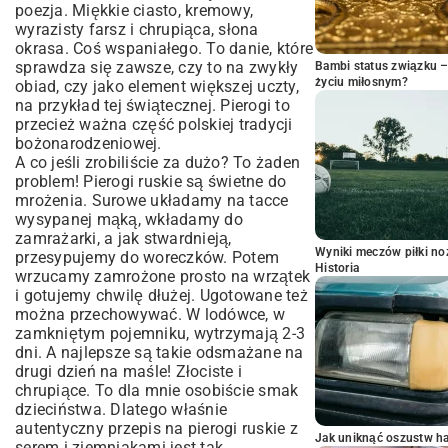
poezja. Miękkie ciasto, kremowy,
wyrazisty farsz i chrupiąca, słona
okrasa. Coś wspaniałego. To danie, które
sprawdza się zawsze, czy to na zwykły
Bambi status związku 
życiu miłosnym?
obiad, czy jako element większej uczty,
na przykład tej świątecznej. Pierogi to
przecież ważna część
polskiej tradycji
bożonarodzeniowej
.
A co jeśli zrobiliście za dużo? To żaden
problem! Pierogi ruskie są świetne do
mrożenia. Surowe układamy na tacce
wysypanej mąką, wkładamy do
zamrażarki, a jak stwardnieją,
Wyniki meczów piłki noż
przesypujemy do woreczków. Potem
Historia
wrzucamy zamrożone prosto na wrzątek
i gotujemy chwilę dłużej. Ugotowane też
można przechowywać. W lodówce, w
zamkniętym pojemniku, wytrzymają 2-3
dni. A najlepsze są takie odsmażane na
drugi dzień na maśle! Złociste i
chrupiące. To dla mnie osobiście smak
dzieciństwa. Dlatego właśnie
autentyczny przepis na pierogi ruskie z
Jak uniknąć oszustw h
serem i ziemniakami jest tak