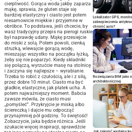
cierpliwość. Gorąca woda jakby zaparza
mąkę, sprawia, że gluten staje się
bardziej elastyczny i ciasto jest potem
Lokalizator GPS, monito
niesamowicie miękkie i przyjemne w
zabezpieczenia antykra
obróbce. To podstawa, jeśli chcecie, by
chronić auto?
wasz tradycyjny przepis na pierogi ruskie
był naprawdę udany. Mąkę przesiejcie
do miski z solą. Potem powoli, cienką
strużką, wlewajcie gorącą wodę,
mieszając wszystko na początku łyżką,
żeby się nie poparzyć. Kiedy składniki
się połączą, wyrzućcie masę na stolnicę
i zaczyna się najlepsze – wyrabianie.
Trzeba to robić z czułością, ale i z siłą,
Rozwiązania BIM jako n
przez dobre 10 minut. Ciasto ma być
architektonicznej
gładkie, elastyczne, jak płatek ucha. A
potem najważniejszy moment. Babcia
zawsze mówiła, że ciasto musi
„pomyśleć”. Przykryjcie je miską albo
ściereczką i dajcie mu odpocząć
przynajmniej pół godziny. To świętość!
Zobaczycie, jaka będzie różnica. Jeśli
szukacie więcej inspiracji, sprawdźcie
Jak zakupić wydajny ko