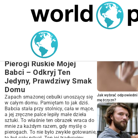
MARIUSZ ŁAMAGA
27.09.2025
NIERUCHOMOŚCI
POPULARNE A
Tradycyjny Przepis na
Pierogi Ruskie Krok po
Kroku | Domowa Uczta
Pierogi Ruskie Mojej
Babci – Odkryj Ten
Jedyny, Prawdziwy Smak
Domu
Jak wybrać odpowiedni 
Zapach smażonej cebulki unoszący się
mężczyzn?
w całym domu. Pamiętam to jak dziś.
Babcia stała przy stolnicy, cała w mące,
a jej zręczne palce lepiły małe dzieła
sztuki. To właśnie ten obrazek wraca do
mnie za każdym razem, gdy myślę o
pierogach. To nie było zwykłe gotowanie,
to był cały rytuał. Ten jej tradycyjny