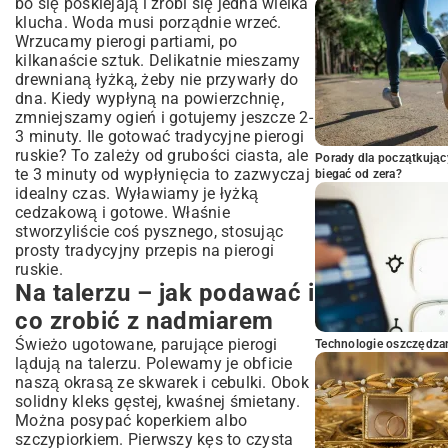
bo się posklejają i zrobi się jedna wielka
klucha. Woda musi porządnie wrzeć.
Wrzucamy pierogi partiami, po
kilkanaście sztuk. Delikatnie mieszamy
drewnianą łyżką, żeby nie przywarły do
dna. Kiedy wypłyną na powierzchnię,
zmniejszamy ogień i gotujemy jeszcze 2-
3 minuty. Ile gotować tradycyjne pierogi
ruskie? To zależy od grubości ciasta, ale
Porady dla początkując
te 3 minuty od wypłynięcia to zazwyczaj
biegać od zera?
idealny czas. Wyławiamy je łyżką
cedzakową i gotowe. Właśnie
stworzyliście coś pysznego, stosując
prosty tradycyjny przepis na pierogi
ruskie.
Na talerzu – jak podawać i
co zrobić z nadmiarem
Świeżo ugotowane, parujące pierogi
Technologie oszczędzan
lądują na talerzu. Polewamy je obficie
naszą okrasą ze skwarek i cebulki. Obok
solidny kleks gęstej, kwaśnej śmietany.
Można posypać koperkiem albo
szczypiorkiem. Pierwszy kęs to czysta