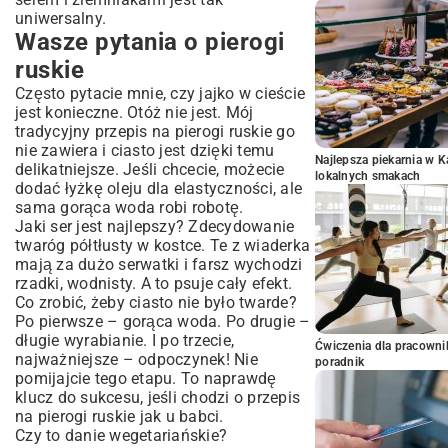
uniwersalny.
Wasze pytania o pierogi
ruskie
Często pytacie mnie, czy jajko w cieście
jest konieczne. Otóż nie jest. Mój
tradycyjny przepis na pierogi ruskie go
nie zawiera i ciasto jest dzięki temu
Najlepsza piekarnia w 
delikatniejsze. Jeśli chcecie, możecie
lokalnych smakach
dodać łyżkę oleju dla elastyczności, ale
sama gorąca woda robi robotę.
Jaki ser jest najlepszy? Zdecydowanie
twaróg półtłusty w kostce. Te z wiaderka
mają za dużo serwatki i farsz wychodzi
rzadki, wodnisty. A to psuje cały efekt.
Co zrobić, żeby ciasto nie było twarde?
Po pierwsze – gorąca woda. Po drugie –
długie wyrabianie. I po trzecie,
Ćwiczenia dla pracown
najważniejsze – odpoczynek! Nie
poradnik
pomijajcie tego etapu. To naprawdę
klucz do sukcesu, jeśli chodzi o przepis
na pierogi ruskie jak u babci.
Czy to danie wegetariańskie?