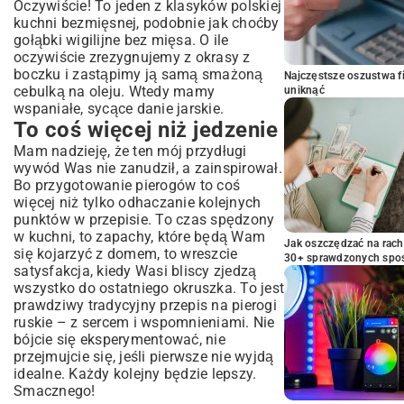
Oczywiście! To jeden z klasyków polskiej
kuchni bezmięsnej, podobnie jak choćby
gołąbki wigilijne bez mięsa
. O ile
oczywiście zrezygnujemy z okrasy z
boczku i zastąpimy ją samą smażoną
Najczęstsze oszustwa f
cebulką na oleju. Wtedy mamy
uniknąć
wspaniałe, sycące danie jarskie.
To coś więcej niż jedzenie
Mam nadzieję, że ten mój przydługi
wywód Was nie zanudził, a zainspirował.
Bo przygotowanie pierogów to coś
więcej niż tylko odhaczanie kolejnych
punktów w przepisie. To czas spędzony
w kuchni, to zapachy, które będą Wam
Jak oszczędzać na rac
się kojarzyć z domem, to wreszcie
30+ sprawdzonych sp
satysfakcja, kiedy Wasi bliscy zjedzą
wszystko do ostatniego okruszka. To jest
prawdziwy tradycyjny przepis na pierogi
ruskie – z sercem i wspomnieniami. Nie
bójcie się eksperymentować, nie
przejmujcie się, jeśli pierwsze nie wyjdą
idealne. Każdy kolejny będzie lepszy.
Smacznego!