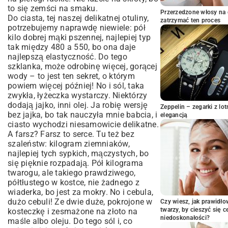
Jak je ugotować, żeby nie popsuć
to się zemści na smaku.
dzieła?
Przerzedzone włosy na 
Do ciasta, tej naszej delikatnej otuliny,
zatrzymać ten proces
Na talerzu – jak podawać i co zrobić z
potrzebujemy naprawdę niewiele: pół
nadmiarem
kilo dobrej mąki pszennej, najlepiej typ
Wasze pytania o pierogi ruskie
tak między 480 a 550, bo ona daje
najlepszą elastyczność. Do tego
To coś więcej niż jedzenie
szklanka, może odrobinę więcej, gorącej
wody – to jest ten sekret, o którym
powiem więcej później! No i sól, taka
zwykła, łyżeczka wystarczy. Niektórzy
dodają jajko, inni olej. Ja robię wersję
Zeppelin – zegarki z l
bez jajka, bo tak nauczyła mnie babcia, i
elegancją
ciasto wychodzi niesamowicie delikatne.
A farsz? Farsz to serce. Tu też bez
szaleństw: kilogram ziemniaków,
najlepiej tych sypkich, mączystych, bo
się pięknie rozpadają. Pół kilograma
twarogu, ale takiego prawdziwego,
półtłustego w kostce, nie żadnego z
wiaderka, bo jest za mokry. No i cebula,
dużo cebuli! Ze dwie duże, pokrojone w
Czy wiesz, jak prawidł
twarzy, by cieszyć się 
kosteczkę i zesmażone na złoto na
niedoskonałości?
maśle albo oleju. Do tego sól i, co