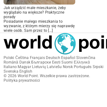
Jak urządzić małe mieszkanie, żeby
wyglądało na większe? Praktyczne
porady
Posiadanie małego mieszkania to
wyzwanie, z którym mierzy się naprawdę
wiele osób. Sam przez to […]
Polski
Čeština
Français
Deutsch
Español
Slovenčina
Română
Dansk
Български
Eesti
Suomi
Ελληνικά
Italiano
Magyar
Lietuvių
Latviešu
Norsk
Português
Srpski
Svenska
English
© 2026 World Point. Wszelkie prawa zastrzeżone.
Polityka prywatności