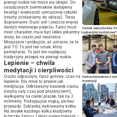
pierogi ruskie nie może się obejść. Do
ostudzonych ziemniaków dodajemy
twaróg i większość usmażonej cebulki
(resztę zostawiamy do okrasy). Teraz
doprawianie. Dużo soli i jeszcze więcej
świeżo mielonego pieprzu. Farsz musi
Cennik samochodów Por
mieć charakter, musi być lekko pikantny i
najbardziej budżetowe?
słony, bo ciasto jest neutralne.
Mieszajcie i próbujcie, aż uznacie, że to
jest TO. To jest ten smak, który
pamiętacie. To jest ten najlepszy
tradycyjny przepis na pierogi ruskie.
Lepienie – chwila
medytacji i cierpliwości
Ciasto odpoczęło, farsz gotowy, czas na
Hale przemysłowe a wyt
lepienie. Dla mnie to prawie jak
inwestycji
medytacja. Odkrawamy kawałek ciasta
(reszta cały czas pod przykryciem!),
wałkujemy na cienki placek, tak na 2
milimetry. Podsypujcie mąką, ale bez
przesady. Szklanką wykrawamy kółka.
Na środek każdego kółka kładziemy
łyżeczkę farszu. I teraz najważniejsze –