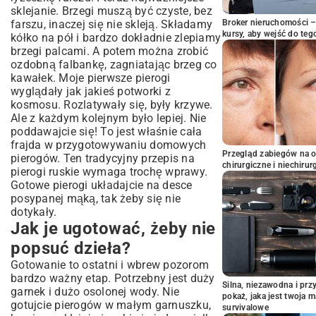
sklejanie. Brzegi muszą być czyste, bez
farszu, inaczej się nie skleją. Składamy
Broker nieruchomości – 
kursy, aby wejść do teg
kółko na pół i bardzo dokładnie zlepiamy
brzegi palcami. A potem można zrobić
ozdobną falbankę, zagniatając brzeg co
kawałek. Moje pierwsze pierogi
wyglądały jak jakieś potworki z
kosmosu. Rozlatywały się, były krzywe.
Ale z każdym kolejnym było lepiej. Nie
poddawajcie się! To jest właśnie cała
frajda w przygotowywaniu domowych
Przegląd zabiegów na 
pierogów. Ten tradycyjny przepis na
chirurgiczne i niechirur
pierogi ruskie wymaga trochę wprawy.
Gotowe pierogi układajcie na desce
posypanej mąką, tak żeby się nie
dotykały.
Jak je ugotować, żeby nie
popsuć dzieła?
Gotowanie to ostatni i wbrew pozorom
bardzo ważny etap. Potrzebny jest duży
Silna, niezawodna i pr
garnek i dużo osolonej wody. Nie
pokaż, jaka jest twoja 
gotujcie pierogów w małym garnuszku,
survivalowe