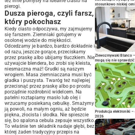
też inne pomysły na
idealne ciasto na
stosunkowo niskiej cen
pierogi
.
Dusza pieroga, czyli farsz,
który pokochasz
Kiedy ciasto odpoczywa, my zajmujemy
się farszem. Ziemniaki gotujemy w
osolonej wodzie do miękkości.
Odcedzamy je bardzo, bardzo dokładnie i
od razu, jeszcze gorące, przeciskamy
Zlewozmywaki Blanco – 
przez praskę albo ubijamy tłuczkiem. Nie
mogą się nie sprawdzić
używajcie blendera, bo zrobi się kleista,
niesmaczna maź! Grudki są naszym
wrogiem. Masa ziemniaczana musi być
gładka i puszysta. Twaróg też najlepiej
przecisnąć przez praskę albo po prostu
porządnie rozdrobnić widelcem. Na
patelni roztapiamy masło lub olej i
wrzucamy posiekaną cebulkę. Smażymy
ją powoli, na małym ogniu, aż będzie
Produkcja elektroniki – 
piękna, złocista i słodka. Nie spieszcie
2026
się, bo spalona cebula zepsuje wszystko.
To właśnie ten składnik nadaje głębi, bez
której żaden tradycyjny przepis na