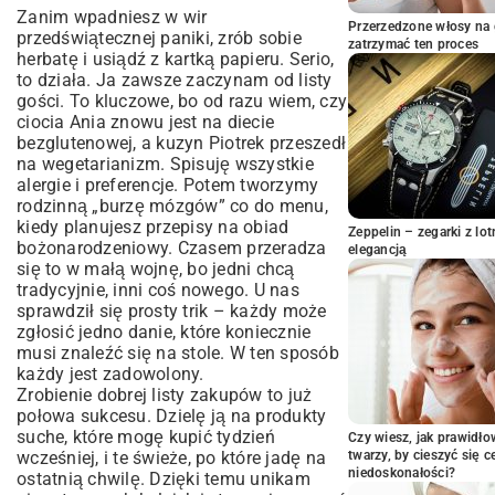
Moja przygoda z indykiem, czyli o tym
Zanim wpadniesz w wir
jak porażka uczy pokory
Przerzedzone włosy na 
przedświątecznej paniki, zrób sobie
zatrzymać ten proces
Kiedy stół łączy pokolenia i… diety
herbatę i usiądź z kartką papieru. Serio,
Dodatki – cisi bohaterowie
to działa. Ja zawsze zaczynam od listy
świątecznego stołu
gości. To kluczowe, bo od razu wiem, czy
ciocia Ania znowu jest na diecie
Gdy czasu brak, a goście już w drzwiach
bezglutenowej, a kuzyn Piotrek przeszedł
Święta na lżej, czyli jak nie pęknąć z
na wegetarianizm. Spisuję wszystkie
przejedzenia
alergie i preferencje. Potem tworzymy
Od przystawki po deser – komponujemy
rodzinną „burzę mózgów” co do menu,
całe menu
kiedy planujesz przepisy na obiad
Zeppelin – zegarki z l
bożonarodzeniowy. Czasem przeradza
Na koniec najważniejsze
elegancją
się to w małą wojnę, bo jedni chcą
tradycyjnie, inni coś nowego. U nas
sprawdził się prosty trik – każdy może
zgłosić jedno danie, które koniecznie
musi znaleźć się na stole. W ten sposób
każdy jest zadowolony.
Zrobienie dobrej listy zakupów to już
połowa sukcesu. Dzielę ją na produkty
suche, które mogę kupić tydzień
Czy wiesz, jak prawidł
wcześniej, i te świeże, po które jadę na
twarzy, by cieszyć się 
niedoskonałości?
ostatnią chwilę. Dzięki temu unikam