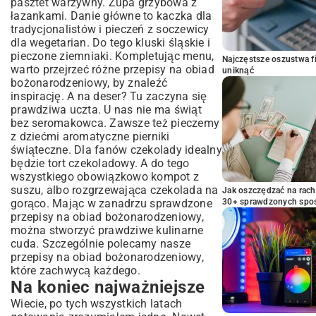
pasztet warzywny. Zupa grzybowa z
łazankami. Danie główne to kaczka dla
tradycjonalistów i pieczeń z soczewicy
dla wegetarian. Do tego kluski śląskie i
pieczone ziemniaki. Kompletując menu,
Najczęstsze oszustwa f
warto przejrzeć różne przepisy na obiad
uniknąć
bożonarodzeniowy, by znaleźć
inspirację. A na deser? Tu zaczyna się
prawdziwa uczta. U nas nie ma świąt
bez
seromakowca
. Zawsze też pieczemy
z dziećmi aromatyczne
pierniki
świąteczne
. Dla fanów czekolady idealny
będzie
tort czekoladowy
. A do tego
wszystkiego obowiązkowo kompot z
suszu, albo rozgrzewająca
czekolada na
Jak oszczędzać na rac
gorąco
. Mając w zanadrzu sprawdzone
30+ sprawdzonych sp
przepisy na obiad bożonarodzeniowy,
można stworzyć prawdziwe kulinarne
cuda. Szczególnie polecamy nasze
przepisy na obiad bożonarodzeniowy,
które zachwycą każdego.
Na koniec najważniejsze
Wiecie, po tych wszystkich latach