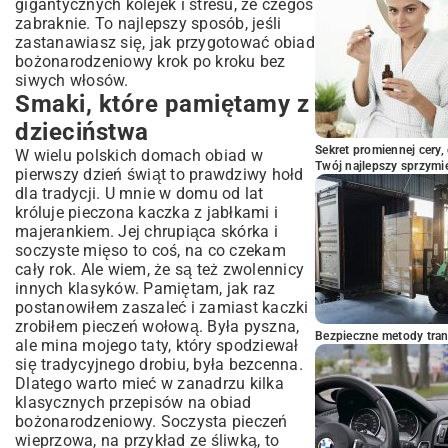
gigantycznych kolejek i stresu, że czegoś
zabraknie. To najlepszy sposób, jeśli
zastanawiasz się, jak przygotować obiad
bożonarodzeniowy krok po kroku bez
siwych włosów.
Smaki, które pamiętamy z
dzieciństwa
Sekret promiennej cery,
W wielu polskich domach obiad w
Twój najlepszy sprzymi
pierwszy dzień świąt to prawdziwy hołd
dla tradycji. U mnie w domu od lat
króluje pieczona kaczka z jabłkami i
majerankiem. Jej chrupiąca skórka i
soczyste mięso to coś, na co czekam
cały rok. Ale wiem, że są też zwolennicy
innych klasyków. Pamiętam, jak raz
postanowiłem zaszaleć i zamiast kaczki
zrobiłem pieczeń wołową. Była pyszna,
Bezpieczne metody trans
ale mina mojego taty, który spodziewał
się tradycyjnego drobiu, była bezcenna.
Dlatego warto mieć w zanadrzu kilka
klasycznych przepisów na obiad
bożonarodzeniowy. Soczysta pieczeń
wieprzowa, na przykład ze śliwką, to