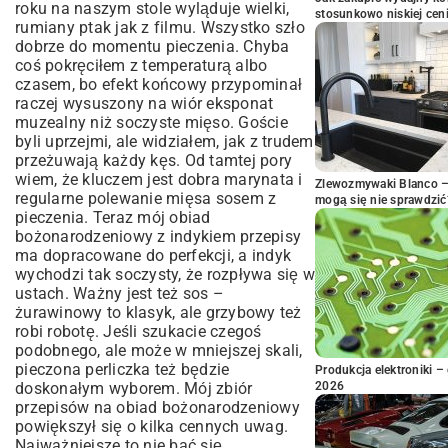
roku na naszym stole wyląduje wielki,
stosunkowo niskiej cen
rumiany ptak jak z filmu. Wszystko szło
dobrze do momentu pieczenia. Chyba
coś pokręciłem z temperaturą albo
czasem, bo efekt końcowy przypominał
raczej wysuszony na wiór eksponat
muzealny niż soczyste mięso. Goście
byli uprzejmi, ale widziałem, jak z trudem
przeżuwają każdy kęs. Od tamtej pory
wiem, że kluczem jest dobra marynata i
Zlewozmywaki Blanco – 
regularne polewanie mięsa sosem z
mogą się nie sprawdzić
pieczenia. Teraz mój obiad
bożonarodzeniowy z indykiem przepisy
ma dopracowane do perfekcji, a indyk
wychodzi tak soczysty, że rozpływa się w
ustach. Ważny jest też sos –
żurawinowy to klasyk, ale grzybowy też
robi robotę. Jeśli szukacie czegoś
podobnego, ale może w mniejszej skali,
pieczona perliczka
też będzie
Produkcja elektroniki – 
doskonałym wyborem. Mój zbiór
2026
przepisów na obiad bożonarodzeniowy
powiększył się o kilka cennych uwag.
Najważniejsze to nie bać się