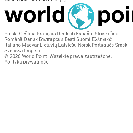
Polski
Čeština
Français
Deutsch
Español
Slovenčina
Română
Dansk
Български
Eesti
Suomi
Ελληνικά
Italiano
Magyar
Lietuvių
Latviešu
Norsk
Português
Srpski
Svenska
English
© 2026 World Point. Wszelkie prawa zastrzeżone.
Polityka prywatności