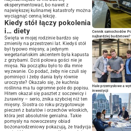
eksperymentować, bo nawet z
największej kulinarnej katastrofy można
wyciągnąć cenną lekcję.
Kiedy stół łączy pokolenia
i… diety
Cennik samochodów Por
najbardziej budżetowe?
Święta w mojej rodzinie bardzo się
zmieniły na przestrzeni lat. Kiedyś stół
był typowo mięsny, a jedynym
wegetariańskim akcentem była kapusta
z grzybami. Dziś połowa gości nie je
mięsa. Na początku było to dla mnie
wyzwanie. Co podać, żeby nie czuli się
pominięci i żeby dania były równie
uroczyste? Okazało się, że kuchnia
Hale przemysłowe a wyt
roślinna ma tu ogromne pole do popisu.
inwestycji
Hitem okazał się pasztet z soczewicy i
żurawiny – serio, znika szybciej niż ten
mięsny. Siostra co roku przygotowuje
pieczeń z batatów i orzechów włoskich,
która jest absolutnie genialna. Takie
pomysły na nowoczesny obiad
bożonarodzeniowy pokazują, że tradycja