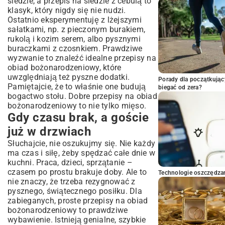
śledzie, a
przepis na śledzie z cebulą
to
klasyk, który nigdy się nie nudzi.
Ostatnio eksperymentuję z lżejszymi
sałatkami, np. z pieczonym burakiem,
rukolą i kozim serem, albo pysznymi
buraczkami z czosnkiem
. Prawdziwe
wyzwanie to znaleźć idealne przepisy na
obiad bożonarodzeniowy, które
uwzględniają też pyszne dodatki.
Porady dla początkując
Pamiętajcie, że to właśnie one budują
biegać od zera?
bogactwo stołu. Dobre przepisy na obiad
bożonarodzeniowy to nie tylko mięso.
Gdy czasu brak, a goście
już w drzwiach
Słuchajcie, nie oszukujmy się. Nie każdy
ma czas i siłę, żeby spędzać całe dnie w
kuchni. Praca, dzieci, sprzątanie –
czasem po prostu brakuje doby. Ale to
Technologie oszczędzan
nie znaczy, że trzeba rezygnować z
pysznego, świątecznego posiłku. Dla
zabieganych, proste przepisy na obiad
bożonarodzeniowy to prawdziwe
wybawienie. Istnieją genialne, szybkie