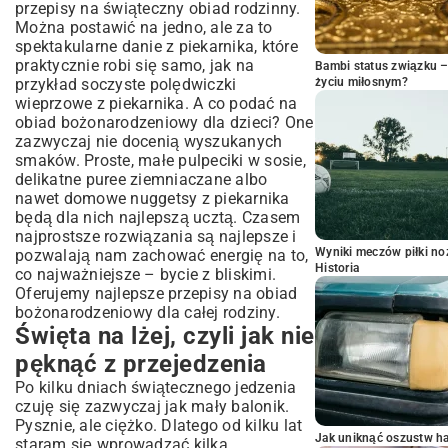
przepisy na świąteczny obiad rodzinny.
Można postawić na jedno, ale za to
spektakularne danie z piekarnika, które
praktycznie robi się samo, jak na
Bambi status związku 
przykład
soczyste polędwiczki
życiu miłosnym?
wieprzowe z piekarnika
. A co podać na
obiad bożonarodzeniowy dla dzieci? One
zazwyczaj nie docenią wyszukanych
smaków. Proste, małe pulpeciki w sosie,
delikatne puree ziemniaczane albo
nawet domowe nuggetsy z piekarnika
będą dla nich najlepszą ucztą. Czasem
najprostsze rozwiązania są najlepsze i
Wyniki meczów piłki noż
pozwalają nam zachować energię na to,
Historia
co najważniejsze – bycie z bliskimi.
Oferujemy najlepsze przepisy na obiad
bożonarodzeniowy dla całej rodziny.
Święta na lżej, czyli jak nie
pęknąć z przejedzenia
Po kilku dniach świątecznego jedzenia
czuję się zazwyczaj jak mały balonik.
Pysznie, ale ciężko. Dlatego od kilku lat
Jak uniknąć oszustw h
staram się wprowadzać kilka