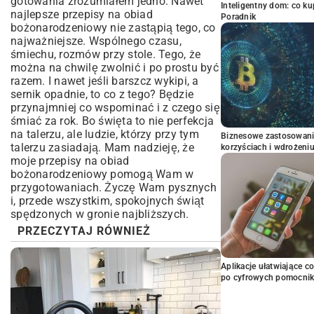
gotowania zrozumiałem jedno. Nawet
Inteligentny dom: co k
najlepsze przepisy na obiad
Poradnik
bożonarodzeniowy nie zastąpią tego, co
najważniejsze. Wspólnego czasu,
śmiechu, rozmów przy stole. Tego, że
można na chwilę zwolnić i po prostu być
razem. I nawet jeśli barszcz wykipi, a
sernik opadnie, to co z tego? Będzie
przynajmniej co wspominać i z czego się
śmiać za rok. Bo święta to nie perfekcja
na talerzu, ale ludzie, którzy przy tym
Biznesowe zastosowani
talerzu zasiadają. Mam nadzieję, że
korzyściach i wdrożeni
moje przepisy na obiad
bożonarodzeniowy pomogą Wam w
przygotowaniach. Życzę Wam pysznych
i, przede wszystkim, spokojnych świąt
spędzonych w gronie najbliższych.
PRZECZYTAJ RÓWNIEŻ
Aplikacje ułatwiające c
po cyfrowych pomocni