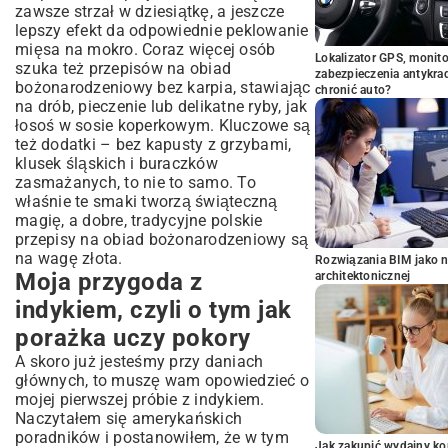
zawsze strzał w dziesiątkę, a jeszcze
lepszy efekt da odpowiednie
peklowanie
mięsa na mokro
. Coraz więcej osób
Lokalizator GPS, monito
szuka też przepisów na obiad
zabezpieczenia antykra
bożonarodzeniowy bez karpia, stawiając
chronić auto?
na drób, pieczenie lub delikatne ryby, jak
łosoś w sosie koperkowym
. Kluczowe są
też dodatki – bez kapusty z grzybami,
klusek śląskich i buraczków
zasmażanych, to nie to samo. To
właśnie te smaki tworzą świąteczną
magię, a dobre, tradycyjne polskie
przepisy na obiad bożonarodzeniowy są
na wagę złota.
Rozwiązania BIM jako n
Moja przygoda z
architektonicznej
indykiem, czyli o tym jak
porażka uczy pokory
A skoro już jesteśmy przy daniach
głównych, to muszę wam opowiedzieć o
mojej pierwszej próbie z indykiem.
Naczytałem się amerykańskich
poradników i postanowiłem, że w tym
Jak zakupić wydajny ko