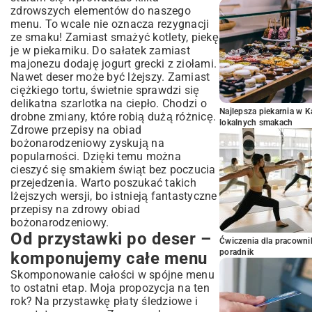
zdrowszych elementów do naszego
menu. To wcale nie oznacza rezygnacji
ze smaku! Zamiast smażyć kotlety, piekę
je w piekarniku. Do sałatek zamiast
majonezu dodaję jogurt grecki z ziołami.
Nawet deser może być lżejszy. Zamiast
ciężkiego tortu, świetnie sprawdzi się
delikatna
szarlotka na ciepło
. Chodzi o
Najlepsza piekarnia w 
drobne zmiany, które robią dużą różnicę.
lokalnych smakach
Zdrowe przepisy na obiad
bożonarodzeniowy zyskują na
popularności. Dzięki temu można
cieszyć się smakiem świąt bez poczucia
przejedzenia. Warto poszukać takich
lżejszych wersji, bo istnieją fantastyczne
przepisy na zdrowy obiad
bożonarodzeniowy.
Od przystawki po deser –
Ćwiczenia dla pracown
poradnik
komponujemy całe menu
Skomponowanie całości w spójne menu
to ostatni etap. Moja propozycja na ten
rok? Na przystawkę
płaty śledziowe
i