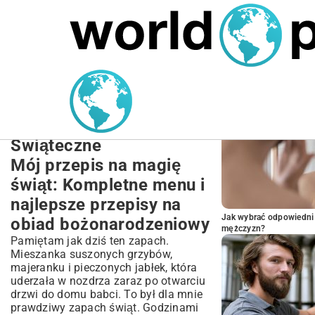
MARIUSZ ŁAMAGA
27.09.2025
NIERUCHOMOŚCI
POPULARNE A
Przepisy na obiad
bożonarodzeniowy:
Pomysły, Menu i Tradycje
Świąteczne
Mój przepis na magię
świąt: Kompletne menu i
najlepsze przepisy na
Jak wybrać odpowiedni 
obiad bożonarodzeniowy
mężczyzn?
Pamiętam jak dziś ten zapach.
Mieszanka suszonych grzybów,
majeranku i pieczonych jabłek, która
uderzała w nozdrza zaraz po otwarciu
drzwi do domu babci. To był dla mnie
prawdziwy zapach świąt. Godzinami