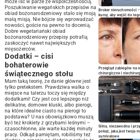
może iść w parze ze współczesnością.
Poszukiwanie wegańskich przepisów na
Broker nieruchomości – 
obiad bożonarodzeniowy stało się moją
kursy, aby wejść do teg
małą misją. Nie bójcie się wprowadzać
nowości, goście na pewno to docenią.
Dobre wegetariański obiad
bożonarodzeniowy przepisy potrafią
zaskoczyć nawet największych
mięsożerców.
Dodatki – cisi
bohaterowie
Przegląd zabiegów na 
świątecznego stołu
chirurgiczne i niechirur
Mam taką teorię, że danie główne jest
tylko pretekstem. Prawdziwa walka o
miejsce na talerzu toczy się między
dodatkami! Czy jest coś lepszego niż
delikatne, domowe kluski, albo pierogi,
na które
idealne ciasto na pierogi
to
podstawa? U nas obowiązkowo muszą
być też
krokiety z grzybami leśnymi
–
Silna, niezawodna i pr
czasochłonne, ale warte każdej minuty
pokaż, jaka jest twoja 
pracy. Odkąd pamiętam, robiliśmy też
survivalowe