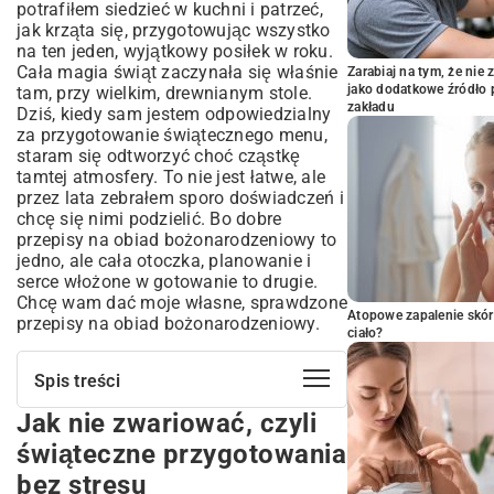
potrafiłem siedzieć w kuchni i patrzeć,
jak krząta się, przygotowując wszystko
na ten jeden, wyjątkowy posiłek w roku.
Cała magia świąt zaczynała się właśnie
Zarabiaj na tym, że ni
jako dodatkowe źródło 
tam, przy wielkim, drewnianym stole.
zakładu
Dziś, kiedy sam jestem odpowiedzialny
za przygotowanie świątecznego menu,
staram się odtworzyć choć cząstkę
tamtej atmosfery. To nie jest łatwe, ale
przez lata zebrałem sporo doświadczeń i
chcę się nimi podzielić. Bo dobre
przepisy na obiad bożonarodzeniowy to
jedno, ale cała otoczka, planowanie i
serce włożone w gotowanie to drugie.
Chcę wam dać moje własne, sprawdzone
Atopowe zapalenie skór
przepisy na obiad bożonarodzeniowy.
ciało?
Spis treści
Jak nie zwariować, czyli
Jak nie zwariować, czyli świąteczne
przygotowania bez stresu
świąteczne przygotowania
Smaki, które pamiętamy z dzieciństwa
bez stresu