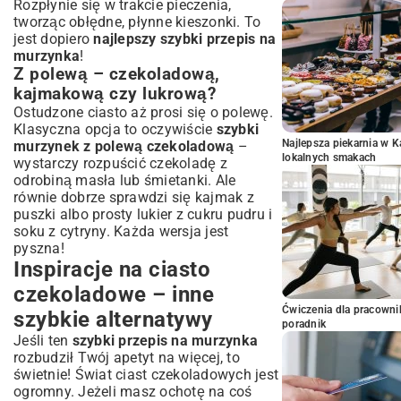
Rozpłynie się w trakcie pieczenia,
tworząc obłędne, płynne kieszonki. To
jest dopiero
najlepszy szybki przepis na
murzynka
!
Z polewą – czekoladową,
kajmakową czy lukrową?
Ostudzone ciasto aż prosi się o polewę.
Klasyczna opcja to oczywiście
szybki
Najlepsza piekarnia w 
murzynek z polewą czekoladową
–
lokalnych smakach
wystarczy rozpuścić czekoladę z
odrobiną masła lub śmietanki. Ale
równie dobrze sprawdzi się kajmak z
puszki albo prosty lukier z cukru pudru i
soku z cytryny. Każda wersja jest
pyszna!
Inspiracje na ciasto
czekoladowe – inne
Ćwiczenia dla pracown
szybkie alternatywy
poradnik
Jeśli ten
szybki przepis na murzynka
rozbudził Twój apetyt na więcej, to
świetnie! Świat ciast czekoladowych jest
ogromny. Jeżeli masz ochotę na coś