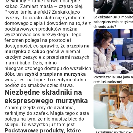
czekolady – tanie i łatwo dostępne
kakao. Zamiast masła – często olej.
Proste, tanie, a efekt? Zaskakująco
pyszny. To ciasto stało się symbolem
Lokalizator GPS, monito
zabezpieczenia antykra
domowego ciepła i dowodem na to, że z
chronić auto?
podstawowych produktów można
wyczarować coś niezwykłego. Jego
fenomen polegał na prostocie i
dostępności, co sprawiło, że
przepis na
murzynka z kakao
gościł w niemal
każdym zeszycie z przepisami naszych
mam i babć. Dziś, mimo
nieograniczonego dostępu do wszelkich
dóbr, ten
szybki przepis na murzynka
Rozwiązania BIM jako n
wciąż jest na topie. To sentymentalna
architektonicznej
podróż do smaków dzieciństwa.
Niezbędne składniki na
ekspresowego murzynka
Zanim przejdziemy do działania,
zerknijmy do szafek. Magia tego ciasta
polega na tym, że nie musisz biec do
sklepu. To wszystko już tam jest.
Podstawowe produkty, które
Jak zakupić wydajny ko