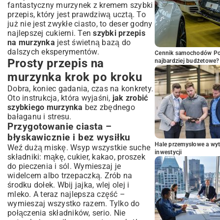
fantastyczny
murzynek z kremem szybki
przepis
, który jest prawdziwą ucztą. To
już nie jest zwykłe ciasto, to deser godny
najlepszej cukierni. Ten
szybki przepis
na murzynka
jest świetną bazą do
dalszych eksperymentów.
Cennik samochodów Por
Prosty przepis na
najbardziej budżetowe?
murzynka krok po kroku
Dobra, koniec gadania, czas na konkrety.
Oto instrukcja, która wyjaśni,
jak zrobić
szybkiego murzynka
bez zbędnego
bałaganu i stresu.
Przygotowanie ciasta –
błyskawicznie i bez wysiłku
Hale przemysłowe a wyt
Weź dużą miskę. Wsyp wszystkie suche
inwestycji
składniki: mąkę, cukier, kakao, proszek
do pieczenia i sól. Wymieszaj je
widelcem albo trzepaczką. Zrób na
środku dołek. Wbij jajka, wlej olej i
mleko. A teraz najlepsza część –
wymieszaj wszystko razem. Tylko do
połączenia składników, serio. Nie