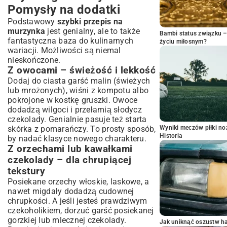
Pomysły na dodatki
Podstawowy
szybki przepis na
murzynka
jest genialny, ale to także
Bambi status związku 
fantastyczna baza do kulinarnych
życiu miłosnym?
wariacji. Możliwości są niemal
nieskończone.
Z owocami – świeżość i lekkość
Dodaj do ciasta garść malin (świeżych
lub mrożonych), wiśni z kompotu albo
pokrojone w kostkę gruszki. Owoce
dodadzą wilgoci i przełamią słodycz
czekolady. Genialnie pasuje też starta
skórka z pomarańczy. To prosty sposób,
Wyniki meczów piłki noż
Historia
by nadać klasyce nowego charakteru.
Z orzechami lub kawałkami
czekolady – dla chrupiącej
tekstury
Posiekane orzechy włoskie, laskowe, a
nawet migdały dodadzą cudownej
chrupkości. A jeśli jesteś prawdziwym
czekoholikiem, dorzuć garść posiekanej
gorzkiej lub mlecznej czekolady.
Jak uniknąć oszustw h