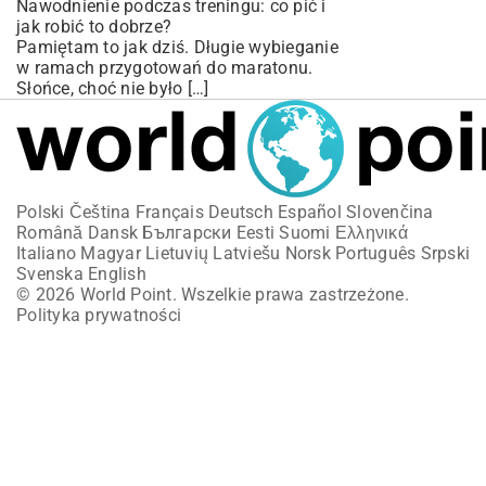
Nawodnienie podczas treningu: co pić i
jak robić to dobrze?
Pamiętam to jak dziś. Długie wybieganie
w ramach przygotowań do maratonu.
Słońce, choć nie było […]
Polski
Čeština
Français
Deutsch
Español
Slovenčina
Română
Dansk
Български
Eesti
Suomi
Ελληνικά
Italiano
Magyar
Lietuvių
Latviešu
Norsk
Português
Srpski
Svenska
English
© 2026 World Point. Wszelkie prawa zastrzeżone.
Polityka prywatności