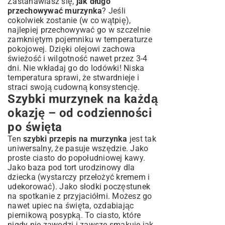
Zastanawiasz się,
jak długo
przechowywać murzynka
? Jeśli
cokolwiek zostanie (w co wątpię),
najlepiej przechowywać go w szczelnie
zamkniętym pojemniku w temperaturze
pokojowej. Dzięki olejowi zachowa
świeżość i wilgotność nawet przez 3-4
dni. Nie wkładaj go do lodówki! Niska
temperatura sprawi, że stwardnieje i
straci swoją cudowną konsystencję.
Szybki murzynek na każdą
okazję – od codzienności
po święta
Ten
szybki przepis na murzynka
jest tak
uniwersalny, że pasuje wszędzie. Jako
proste ciasto do popołudniowej kawy.
Jako baza pod tort urodzinowy dla
dziecka (wystarczy przełożyć kremem i
udekorować). Jako słodki poczęstunek
na spotkanie z przyjaciółmi. Możesz go
nawet upiec na święta, ozdabiając
piernikową posypką. To ciasto, które
nigdy nie zawodzi i zawsze smakuje jak