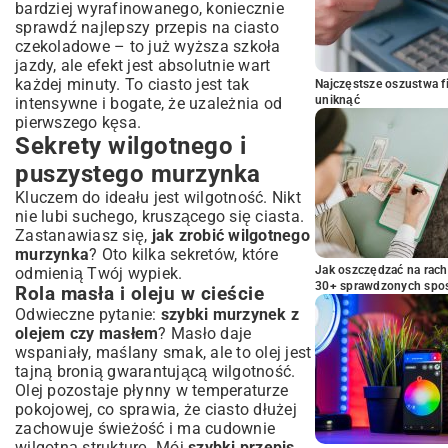
bardziej wyrafinowanego, koniecznie
sprawdź
najlepszy przepis na ciasto
czekoladowe
– to już wyższa szkoła
jazdy, ale efekt jest absolutnie wart
każdej minuty. To ciasto jest tak
Najczęstsze oszustwa f
uniknąć
intensywne i bogate, że uzależnia od
pierwszego kęsa.
Sekrety wilgotnego i
puszystego murzynka
Kluczem do ideału jest wilgotność. Nikt
nie lubi suchego, kruszącego się ciasta.
Zastanawiasz się,
jak zrobić wilgotnego
murzynka
? Oto kilka sekretów, które
Jak oszczędzać na rac
odmienią Twój wypiek.
30+ sprawdzonych sp
Rola masła i oleju w cieście
Odwieczne pytanie:
szybki murzynek z
olejem czy masłem
? Masło daje
wspaniały, maślany smak, ale to olej jest
tajną bronią gwarantującą wilgotność.
Olej pozostaje płynny w temperaturze
pokojowej, co sprawia, że ciasto dłużej
zachowuje świeżość i ma cudownie
wilgotną strukturę. Mój
szybki przepis