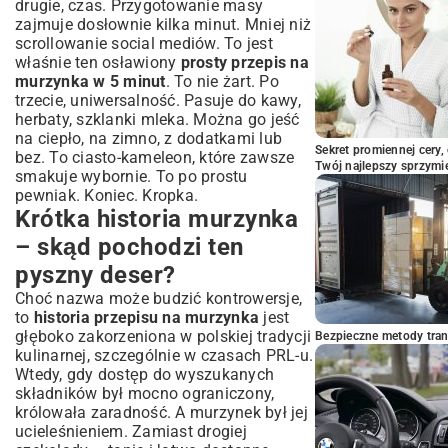
Propozycje podania – z lodami, bitą
drugie, czas. Przygotowanie masy
śmietaną czy kawą?
zajmuje dosłownie kilka minut. Mniej niż
scrollowanie social mediów. To jest
Inne szybkie wypieki, które warto znać
właśnie ten osławiony
prosty przepis na
Podsumowanie: Twój nowy ulubiony
murzynka w 5 minut
. To nie żart. Po
szybki przepis na murzynka
trzecie, uniwersalność. Pasuje do kawy,
herbaty, szklanki mleka. Można go jeść
na ciepło, na zimno, z dodatkami lub
Sekret promiennej cery,
bez. To ciasto-kameleon, które zawsze
Twój najlepszy sprzymi
smakuje wybornie. To po prostu
pewniak. Koniec. Kropka.
Krótka historia murzynka
– skąd pochodzi ten
pyszny deser?
Choć nazwa może budzić kontrowersje,
to
historia przepisu na murzynka
jest
głęboko zakorzeniona w polskiej tradycji
Bezpieczne metody trans
kulinarnej, szczególnie w czasach PRL-u.
Wtedy, gdy dostęp do wyszukanych
składników był mocno ograniczony,
królowała zaradność. A murzynek był jej
ucieleśnieniem. Zamiast drogiej