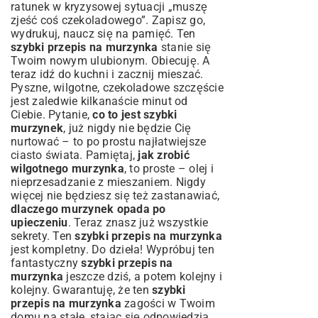
ratunek w kryzysowej sytuacji „muszę
zjeść coś czekoladowego”. Zapisz go,
wydrukuj, naucz się na pamięć. Ten
szybki przepis na murzynka
stanie się
Twoim nowym ulubionym. Obiecuję. A
teraz idź do kuchni i zacznij mieszać.
Pyszne, wilgotne, czekoladowe szczęście
jest zaledwie kilkanaście minut od
Ciebie. Pytanie,
co to jest szybki
murzynek
, już nigdy nie będzie Cię
nurtować – to po prostu najłatwiejsze
ciasto świata. Pamiętaj,
jak zrobić
wilgotnego murzynka
, to proste – olej i
nieprzesadzanie z mieszaniem. Nigdy
więcej nie będziesz się też zastanawiać,
dlaczego murzynek opada po
upieczeniu
. Teraz znasz już wszystkie
sekrety. Ten
szybki przepis na murzynka
jest kompletny. Do dzieła! Wypróbuj ten
fantastyczny
szybki przepis na
murzynka
jeszcze dziś, a potem kolejny i
kolejny. Gwarantuję, że ten
szybki
przepis na murzynka
zagości w Twoim
domu na stałe, stając się odpowiedzią