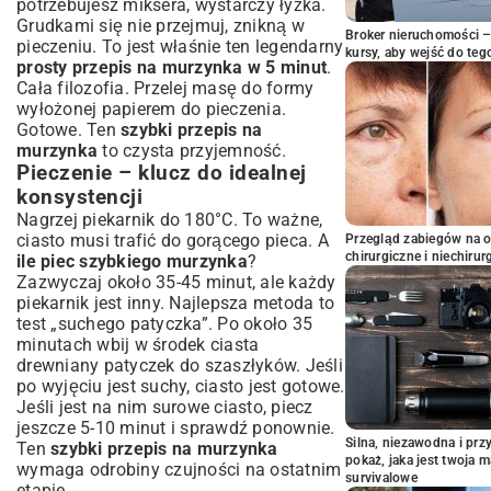
potrzebujesz miksera, wystarczy łyżka.
Grudkami się nie przejmuj, znikną w
Broker nieruchomości – 
pieczeniu. To jest właśnie ten legendarny
kursy, aby wejść do teg
prosty przepis na murzynka w 5 minut
.
Cała filozofia. Przelej masę do formy
wyłożonej papierem do pieczenia.
Gotowe. Ten
szybki przepis na
murzynka
to czysta przyjemność.
Pieczenie – klucz do idealnej
konsystencji
Nagrzej piekarnik do 180°C. To ważne,
ciasto musi trafić do gorącego pieca. A
Przegląd zabiegów na 
chirurgiczne i niechirur
ile piec szybkiego murzynka
?
Zazwyczaj około 35-45 minut, ale każdy
piekarnik jest inny. Najlepsza metoda to
test „suchego patyczka”. Po około 35
minutach wbij w środek ciasta
drewniany patyczek do szaszłyków. Jeśli
po wyjęciu jest suchy, ciasto jest gotowe.
Jeśli jest na nim surowe ciasto, piecz
jeszcze 5-10 minut i sprawdź ponownie.
Silna, niezawodna i pr
Ten
szybki przepis na murzynka
pokaż, jaka jest twoja 
wymaga odrobiny czujności na ostatnim
survivalowe
etapie.