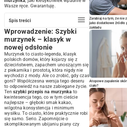
murzynka
, jaki kiedykolwiek wpadnie w
Wasze ręce. Gwarantuję.
Zarabiaj na tym, że ni
Spis treści
jako dodatkowe źródło 
zakładu
Wprowadzenie: Szybki
Wprowadzenie: Szybki murzynek –
klasyk w nowej odsłonie
murzynek – klasyk w
Dlaczego szybki murzynek to idealny
nowej odsłonie
wybór na nagłą ochotę na słodkie?
Murzynek to ciasto-legenda, klasyk
Krótka historia murzynka – skąd
polskich domów, który kojarzy się z
pochodzi ten pyszny deser?
dzieciństwem, zapachem unoszącym się
Niezbędne składniki na ekspresowego
z piekarnika i prostotą, która nigdy nie
murzynka
wychodzi z mody. Ale co zrobić, gdy czas
Podstawowe produkty, które masz zawsze
goni? Współczesna wersja tego deseru
Atopowe zapalenie skór
w kuchni
to odpowiedź na nasze zabiegane życie.
ciało?
Składniki na murzynka z kremem – opcja
Ten
szybki przepis na murzynka
to
dla łasuchów
kwintesencja tego, co w tym cieście
najlepsze – głęboki smak kakao,
Prosty przepis na murzynka krok po
wilgotna konsystencja i minimum
kroku
wysiłku. To ciasto, które praktycznie robi
Przygotowanie ciasta – błyskawicznie i bez
się samo. Serio. Zapomnijcie o
wysiłku
skomplikowanym ubijaniu piany czy
Pieczenie – klucz do idealnej konsystencji