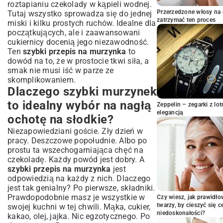
roztapianiu czekolady w kąpieli wodnej.
Wskazówki dla początkujących: unikaj
Przerzedzone włosy na 
Tutaj wszystko sprowadza się do jednej
typowych błędów
zatrzymać ten proces
miski i kilku prostych ruchów. Idealne dla
początkujących, ale i zaawansowani
Jak urozmaicić swojego szybkiego
cukiernicy docenią jego niezawodność.
murzynka? Pomysły na dodatki
Ten
szybki przepis na murzynka
to
Z owocami – świeżość i lekkość
dowód na to, że w prostocie tkwi siła, a
Z orzechami lub kawałkami czekolady – dla
smak nie musi iść w parze ze
chrupiącej tekstury
skomplikowaniem.
Z polewą – czekoladową, kajmakową czy
Dlaczego szybki murzynek
lukrową?
to idealny wybór na nagłą
Inspiracje na ciasto czekoladowe – inne
Zeppelin – zegarki z l
elegancją
szybkie alternatywy
ochotę na słodkie?
Sekrety wilgotnego i puszystego
Niezapowiedziani goście. Zły dzień w
murzynka
pracy. Deszczowe popołudnie. Albo po
Rola masła i oleju w cieście
prostu ta wszechogarniająca chęć na
czekoladę. Każdy powód jest dobry. A
Temperatura pieczenia a struktura
szybki przepis na murzynka
jest
murzynka
odpowiedzią na każdy z nich. Dlaczego
Przechowywanie – jak zachować
jest tak genialny? Po pierwsze, składniki.
świeżość na dłużej?
Prawdopodobnie masz je wszystkie w
Czy wiesz, jak prawidł
Szybki murzynek na każdą okazję – od
twarzy, by cieszyć się 
swojej kuchni w tej chwili. Mąka, cukier,
codzienności po święta
niedoskonałości?
kakao, olej, jajka. Nic egzotycznego. Po