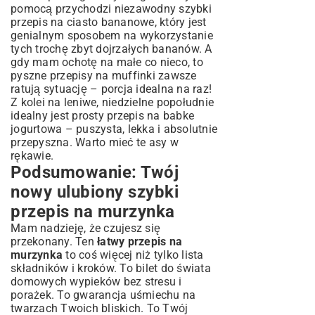
pomocą przychodzi niezawodny
szybki
przepis na ciasto bananowe
, który jest
genialnym sposobem na wykorzystanie
tych trochę zbyt dojrzałych bananów. A
gdy mam ochotę na małe co nieco, to
pyszne przepisy na muffinki
zawsze
ratują sytuację – porcja idealna na raz!
Z kolei na leniwe, niedzielne popołudnie
idealny jest
prosty przepis na babke
jogurtowa
– puszysta, lekka i absolutnie
przepyszna. Warto mieć te asy w
rękawie.
Podsumowanie: Twój
nowy ulubiony szybki
przepis na murzynka
Mam nadzieję, że czujesz się
przekonany. Ten
łatwy przepis na
murzynka
to coś więcej niż tylko lista
składników i kroków. To bilet do świata
domowych wypieków bez stresu i
porażek. To gwarancja uśmiechu na
twarzach Twoich bliskich. To Twój