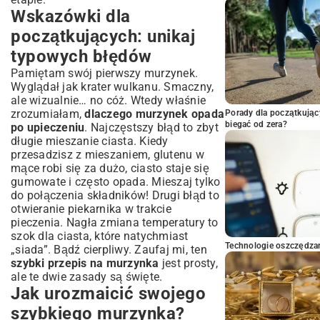
Wskazówki dla
początkujących: unikaj
typowych błędów
Pamiętam swój pierwszy murzynek.
Wyglądał jak krater wulkanu. Smaczny,
ale wizualnie… no cóż. Wtedy właśnie
zrozumiałam,
dlaczego murzynek opada
Porady dla początkując
biegać od zera?
po upieczeniu
. Najczęstszy błąd to zbyt
długie mieszanie ciasta. Kiedy
przesadzisz z mieszaniem, glutenu w
mące robi się za dużo, ciasto staje się
gumowate i często opada. Mieszaj tylko
do połączenia składników! Drugi błąd to
otwieranie piekarnika w trakcie
pieczenia. Nagła zmiana temperatury to
szok dla ciasta, które natychmiast
Technologie oszczędzan
„siada”. Bądź cierpliwy. Zaufaj mi, ten
szybki przepis na murzynka
jest prosty,
ale te dwie zasady są święte.
Jak urozmaicić swojego
szybkiego murzynka?