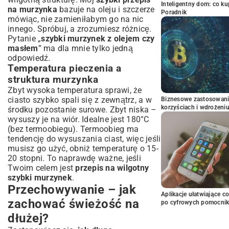
Inteligentny dom: co k
na murzynka
bazuje na oleju i szczerze
Poradnik
mówiąc, nie zamieniłabym go na nic
innego. Spróbuj, a zrozumiesz różnicę.
Pytanie „
szybki murzynek z olejem czy
masłem
” ma dla mnie tylko jedną
odpowiedź.
Temperatura pieczenia a
struktura murzynka
Zbyt wysoka temperatura sprawi, że
ciasto szybko spali się z zewnątrz, a w
Biznesowe zastosowani
korzyściach i wdrożeni
środku pozostanie surowe. Zbyt niska –
wysuszy je na wiór. Idealne jest 180°C
(bez termoobiegu). Termoobieg ma
tendencję do wysuszania ciast, więc jeśli
musisz go użyć, obniż temperaturę o 15-
20 stopni. To naprawdę ważne, jeśli
Twoim celem jest
przepis na wilgotny
szybki murzynek
.
Przechowywanie – jak
Aplikacje ułatwiające c
zachować świeżość na
po cyfrowych pomocni
dłużej?