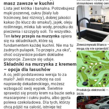
masz zawsze w kuchni
stosunkowo niskiej cen
Lista jest krótka i banalna. Potrzebujesz
mąki pszennej, cukru (biały lub
trzcinowy, bez różnicy), dobrej jakości
kakao (to klucz do smaku!), jajek, oleju
roślinnego, mleka lub wody, proszku do
pieczenia i szczypty soli. To wszystko.
Ten
łatwy przepis na murzynka
opiera
się na składnikach, które są
fundamentem każdej kuchni. Nie ma tu
Zlewozmywaki Blanco – 
mogą się nie sprawdzić
żadnych pułapek. To przepis „na oko”,
choć oczywiście podam dokładne
proporcje. Zawsze się udaje.
Składniki na murzynka z kremem
– opcja dla łasuchów
A co, jeśli podstawowa wersja to za
mało? Jeśli masz ochotę na coś
naprawdę dekadenckiego, możesz
wzbogacić swój wypiek. Świetnie
Produkcja elektroniki – 
sprawdzi się prosty krem na bazie serka
2026
mascarpone i cukru pudru, albo gęsta
polewa czekoladowa. Dla tych, którzy
chcą pójść na całość, istnieje też