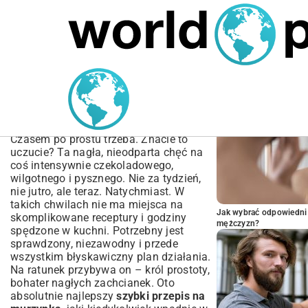
MARIUSZ ŁAMAGA
04.10.2025
SPORT
POPULARNE A
Szybki Przepis na
Murzynka – Prosty i
Wilgotny
Czasem po prostu trzeba. Znacie to
uczucie? Ta nagła, nieodparta chęć na
coś intensywnie czekoladowego,
wilgotnego i pysznego. Nie za tydzień,
nie jutro, ale teraz. Natychmiast. W
takich chwilach nie ma miejsca na
Jak wybrać odpowiedni 
skomplikowane receptury i godziny
mężczyzn?
spędzone w kuchni. Potrzebny jest
sprawdzony, niezawodny i przede
wszystkim błyskawiczny plan działania.
Na ratunek przybywa on – król prostoty,
bohater nagłych zachcianek. Oto
absolutnie najlepszy
szybki przepis na