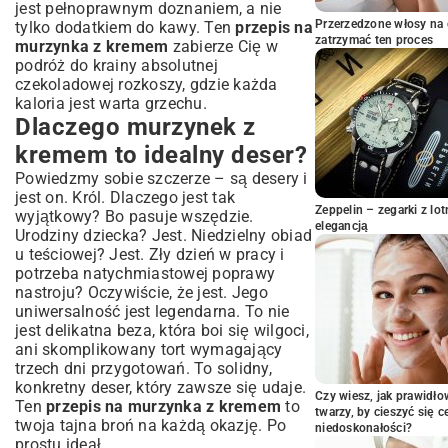
Klasyczny krem maślany – krok po
jest pełnoprawnym doznaniem, a nie
kroku
Przerzedzone włosy na 
tylko dodatkiem do kawy. Ten
przepis na
zatrzymać ten proces
murzynka z kremem
zabierze Cię w
Lekki krem śmietankowy – alternatywa
podróż do krainy absolutnej
dla wymagających
czekoladowej rozkoszy, gdzie każda
Egzotyczne dodatki do kremu – czym
kaloria jest warta grzechu.
zaskoczyć gości?
Dlaczego murzynek z
Dekoracja i podanie – jak sprawić, by
kremem to idealny deser?
murzynek zachwycił wyglądem?
Powiedzmy sobie szczerze – są desery i
Proste pomysły na efektowne zdobienia
jest on. Król. Dlaczego jest tak
Kiedy i jak najlepiej podawać murzynka
Zeppelin – zegarki z l
wyjątkowy? Bo pasuje wszędzie.
z kremem?
elegancją
Urodziny dziecka? Jest. Niedzielny obiad
Najczęściej zadawane pytania o
u teściowej? Jest. Zły dzień w pracy i
murzynka z kremem
potrzeba natychmiastowej poprawy
nastroju? Oczywiście, że jest. Jego
Czy mogę przygotować ciasto z
wyprzedzeniem?
uniwersalność jest legendarna. To nie
jest delikatna beza, która boi się wilgoci,
Jak przechowywać murzynka z kremem?
ani skomplikowany tort wymagający
Podsumowanie: Twój idealny murzynek
trzech dni przygotowań. To solidny,
z kremem – gotowy do podbicia serc!
konkretny deser, który zawsze się udaje.
Czy wiesz, jak prawidł
Ten
przepis na murzynka z kremem
to
twarzy, by cieszyć się 
twoja tajna broń na każdą okazję. Po
niedoskonałości?
prostu ideał.