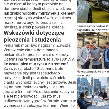
się w niemal każdym
przepisie na
domowe ciasto
. Jeśli chcesz wiedzieć,
jak zrobić wilgotny murzynek z kremem
,
trzymaj się tych wskazówek, a sukces
masz murowany. To prostsze, niż
Cennik samochodów Por
myślisz, a efekt powala na kolana.
najbardziej budżetowe?
Wskazówki dotyczące
pieczenia i studzenia
Piekarnik musi być nagrzany. Zawsze.
Wstawienie ciasta do zimnego
piekarnika to proszenie się o kłopoty.
Optymalna temperatura to 170-180°C. A
ile czasu piec murzynka z kremem
?
Zazwyczaj około 40-50 minut, ale
Hale przemysłowe a wyt
najważniejszy jest test suchego
inwestycji
patyczka. Jeśli po wbiciu w środek
ciasta wychodzi suchy, jest gotowe. Jeśli
są na nim mokre okruchy – daj mu
jeszcze 5 minut. Po upieczeniu zaczyna
się test cierpliwości. Ciasto musi
całkowicie wystygnąć w formie, zanim je
wyjmiesz i przełożysz kremem. Wiem, to