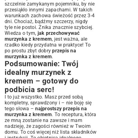
szczelnie zamykanym pojemniku, by nie
przesiąkło innymi zapachami. W takich
warunkach zachowa świeżość przez 3-4
dni. Chociaż, bądźmy szczerzy, nigdy
tyle nie postoi. Znika znacznie szybciej.
Wiedza o tym,
jak przechowywać
murzynka z kremem
, jest ważna, ale
rzadko kiedy przydatna w praktyce! To
po prostu zbyt dobry
przepis na
murzynka z kremem
.
Podsumowanie: Twój
idealny murzynek z
kremem – gotowy do
podbicia serc!
I to już wszystko. Masz przed sobą
kompletny, sprawdzony i – nie boję się
tego słowa –
najprostszy przepis na
murzynka z kremem
. To receptura, która
ze mną zostanie na zawsze i mam
nadzieję, że zagości również w Twoim
domu. To coś więcej niż lista składników
i instrukcji. To obietnica idealnego