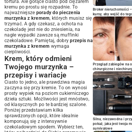
tortura. Ale gorące ciasto pod ciężarem
kremu po prostu się rozpadnie. To
Broker nieruchomości – 
najważniejsze
porady do pieczenia
kursy, aby wejść do teg
murzynka z kremem
, których musisz się
trzymać. A gdy czekasz, a ochota na
czekoladę jest nie do zniesienia, na
nagłe wypadki zawsze są
muffinki
czekoladowe
. Pamiętaj, dobry
przepis na
murzynka z kremem
wymaga
cierpliwości.
Krem, który odmieni
Przegląd zabiegów na 
Twojego murzynka –
chirurgiczne i niechirur
przepisy i wariacje
Ciasto to jedno, ale prawdziwa magia
zaczyna się przy kremie. To on wynosi
prosty wypiek na poziom cukierniczego
dzieła sztuki. Możliwości jest mnóstwo,
od klasycznych po te bardziej szalone.
Poniżej przedstawiam kilka
sprawdzonych opcji, które idealnie
Silna, niezawodna i pr
komponują się z intensywnie
pokaż, jaka jest twoja 
czekoladowym spodem. Wybierz ten,
survivalowe