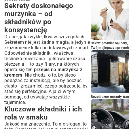
Sekrety doskonałego
murzynka – od
składników po
konsystencję
Diabeł, jak zwykle, tkwi w szczegółach.
Sekretem nie jest żadna magia, a jedynie
Sekret promiennej cery,
zrozumienie kilku podstawowych zasad.
Twój najlepszy sprzymi
Odpowiednie składniki, właściwa
technika mieszania i pilnowanie czasu
pieczenia – to trzy filary, na których
opiera się ten
przepis na murzynka z
kremem
. Nie chodzi o to, by ślepo
podążać za instrukcją, ale by poczuć
ciasto i zrozumieć, czego potrzebuje, by
stać się perfekcyjne. A ja ci w tym
pomogę, odkrywając wszystkie
Bezpieczne metody trans
tajemnice.
Kluczowe składniki i ich
rola w smaku
Jakość ma znaczenie. To nie slogan, to