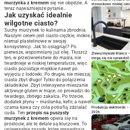
murzynka z kremem
się nie obędzie. A
stosunkowo niskiej cen
teraz najważniejsze pytanie…
Jak uzyskać idealnie
wilgotne ciasto?
Suchy murzynek to kulinarna zbrodnia.
Naszym celem jest ciasto ciężkie, mokre,
niemal plastelinowe w swojej
konsystencji. Jak to osiągnąć? Po
pierwsze, wspomniany już olej. Tłuszcz
Zlewozmywaki Blanco – 
ten, w przeciwieństwie do masła, nie
mogą się nie sprawdzić
twardnieje w niskiej temperaturze, więc
ciasto pozostaje miękkie nawet po
wyjęciu z lodówki. Po drugie, nie mieszaj
ciasta zbyt długo! Tylko do połączenia
składników. Zbyt intensywne mieszanie
aktywuje gluten w mące, co prowadzi do
twardego, zbitego zakalca. Po trzecie,
dodatek płynu – maślanka, kefir, a nawet
czarna kawa czy cola potrafią zdziałać
Produkcja elektroniki – 
cuda. Ten
przepis na puszysty
2026
murzynek z kremem
opiera się na
prostocie, ale te detale są kluczowe. To
uniwersalne zasady, które sprawdzają