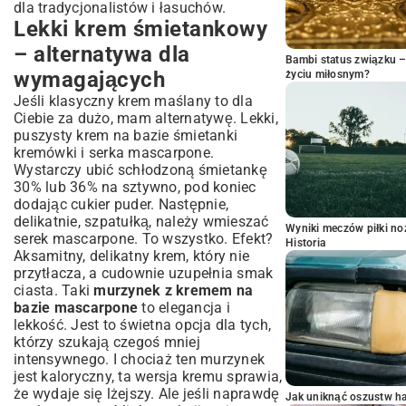
dla tradycjonalistów i łasuchów.
Lekki krem śmietankowy
– alternatywa dla
Bambi status związku 
wymagających
życiu miłosnym?
Jeśli klasyczny krem maślany to dla
Ciebie za dużo, mam alternatywę. Lekki,
puszysty krem na bazie śmietanki
kremówki i serka mascarpone.
Wystarczy ubić schłodzoną śmietankę
30% lub 36% na sztywno, pod koniec
dodając cukier puder. Następnie,
delikatnie, szpatułką, należy wmieszać
Wyniki meczów piłki noż
serek mascarpone. To wszystko. Efekt?
Historia
Aksamitny, delikatny krem, który nie
przytłacza, a cudownie uzupełnia smak
ciasta. Taki
murzynek z kremem na
bazie mascarpone
to elegancja i
lekkość. Jest to świetna opcja dla tych,
którzy szukają czegoś mniej
intensywnego. I chociaż ten murzynek
jest kaloryczny, ta wersja kremu sprawia,
że wydaje się lżejszy. Ale jeśli naprawdę
Jak uniknąć oszustw h