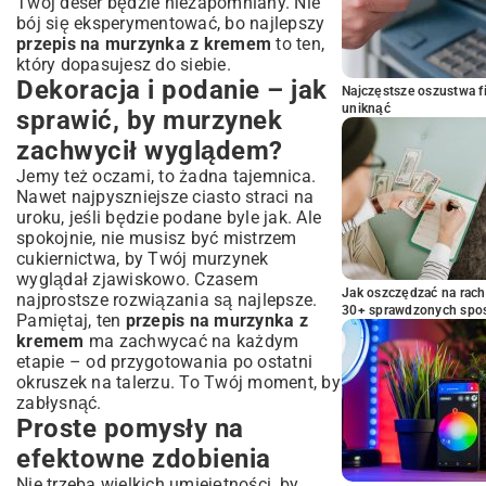
Twój deser będzie niezapomniany. Nie
bój się eksperymentować, bo najlepszy
przepis na murzynka z kremem
to ten,
który dopasujesz do siebie.
Dekoracja i podanie – jak
Najczęstsze oszustwa f
uniknąć
sprawić, by murzynek
zachwycił wyglądem?
Jemy też oczami, to żadna tajemnica.
Nawet najpyszniejsze ciasto straci na
uroku, jeśli będzie podane byle jak. Ale
spokojnie, nie musisz być mistrzem
cukiernictwa, by Twój murzynek
wyglądał zjawiskowo. Czasem
Jak oszczędzać na rac
najprostsze rozwiązania są najlepsze.
30+ sprawdzonych sp
Pamiętaj, ten
przepis na murzynka z
kremem
ma zachwycać na każdym
etapie – od przygotowania po ostatni
okruszek na talerzu. To Twój moment, by
zabłysnąć.
Proste pomysły na
efektowne zdobienia
Nie trzeba wielkich umiejętności, by