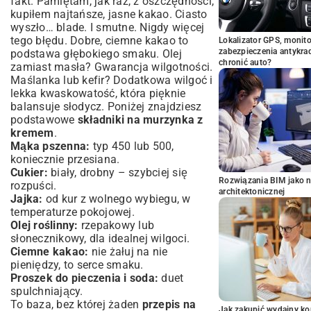
fakt. Pamiętam, jak raz, z oszczędności,
kupiłem najtańsze, jasne kakao. Ciasto
wyszło… blade. I smutne. Nigdy więcej
tego błędu. Dobre, ciemne kakao to
Lokalizator GPS, monito
zabezpieczenia antykra
podstawa głębokiego smaku. Olej
chronić auto?
zamiast masła? Gwarancja wilgotności.
Maślanka lub kefir? Dodatkowa wilgoć i
lekka kwaskowatość, która pięknie
balansuje słodycz. Poniżej znajdziesz
podstawowe
składniki na murzynka z
kremem
.
Mąka pszenna:
typ 450 lub 500,
koniecznie przesiana.
Cukier:
biały, drobny – szybciej się
Rozwiązania BIM jako n
rozpuści.
architektonicznej
Jajka:
od kur z wolnego wybiegu, w
temperaturze pokojowej.
Olej roślinny:
rzepakowy lub
słonecznikowy, dla idealnej wilgoci.
Ciemne kakao:
nie żałuj na nie
pieniędzy, to serce smaku.
Proszek do pieczenia i soda:
duet
spulchniający.
To baza, bez której żaden
przepis na
Jak zakupić wydajny ko