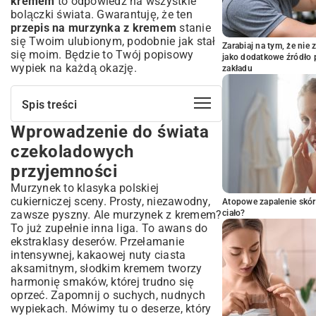
kremem
to odpowiedź na wszystkie
bolączki świata. Gwarantuję, że ten
przepis na murzynka z kremem
stanie
się Twoim ulubionym, podobnie jak stał
Zarabiaj na tym, że ni
się moim. Będzie to Twój popisowy
jako dodatkowe źródło 
wypiek na każdą okazję.
zakładu
Spis treści
Wprowadzenie do świata
Wprowadzenie do świata
czekoladowych przyjemności
czekoladowych
Dlaczego murzynek z kremem to idealny
przyjemności
deser?
Murzynek to klasyka polskiej
Sekrety doskonałego murzynka – od
cukierniczej sceny. Prosty, niezawodny,
Atopowe zapalenie skór
składników po konsystencję
zawsze pyszny. Ale murzynek z kremem?
ciało?
Kluczowe składniki i ich rola w smaku
To już zupełnie inna liga. To awans do
Jak uzyskać idealnie wilgotne ciasto?
ekstraklasy deserów. Przełamanie
intensywnej, kakaowej nuty ciasta
Wskazówki dotyczące pieczenia i
aksamitnym, słodkim kremem tworzy
studzenia
harmonię smaków, której trudno się
Krem, który odmieni Twojego murzynka
oprzeć. Zapomnij o suchych, nudnych
– przepisy i wariacje
wypiekach. Mówimy tu o deserze, który