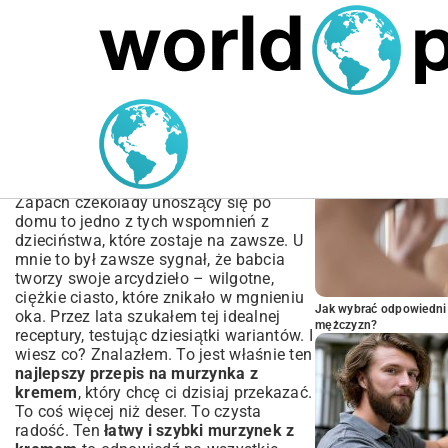
MARIUSZ ŁAMAGA
04.10.2025
SPORT
POPULARNE A
Przepis na murzynka z
kremem – Wilgotny i
puszysty
Zapach czekolady unoszący się po
domu to jedno z tych wspomnień z
dzieciństwa, które zostaje na zawsze. U
mnie to był zawsze sygnał, że babcia
tworzy swoje arcydzieło – wilgotne,
ciężkie ciasto, które znikało w mgnieniu
Jak wybrać odpowiedni 
oka. Przez lata szukałem tej idealnej
mężczyzn?
receptury, testując dziesiątki wariantów. I
wiesz co? Znalazłem. To jest właśnie ten
najlepszy przepis na murzynka z
kremem
, który chcę ci dzisiaj przekazać.
To coś więcej niż deser. To czysta
radość. Ten
łatwy i szybki murzynek z