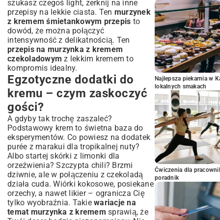
szukasz czegoś light, zerknij na inne
przepisy na lekkie ciasta
. Ten
murzynek
z kremem śmietankowym przepis
to
dowód, że można połączyć
intensywność z delikatnością. Ten
przepis na murzynka z kremem
czekoladowym
z lekkim kremem to
kompromis idealny.
Egzotyczne dodatki do
Najlepsza piekarnia w 
lokalnych smakach
kremu – czym zaskoczyć
gości?
A gdyby tak trochę zaszaleć?
Podstawowy krem to świetna baza do
eksperymentów. Co powiesz na dodatek
purée z marakui dla tropikalnej nuty?
Albo startej skórki z limonki dla
orzeźwienia? Szczypta chili? Brzmi
Ćwiczenia dla pracown
dziwnie, ale w połączeniu z czekoladą
poradnik
działa cuda. Wiórki kokosowe, posiekane
orzechy, a nawet likier – ogranicza Cię
tylko wyobraźnia. Takie
wariacje na
temat murzynka z kremem
sprawią, że