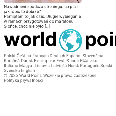
Nawodnienie podczas treningu: co pić i
jak robić to dobrze?
Pamiętam to jak dziś. Długie wybieganie
w ramach przygotowań do maratonu.
Słońce, choć nie było […]
Polski
Čeština
Français
Deutsch
Español
Slovenčina
Română
Dansk
Български
Eesti
Suomi
Ελληνικά
Italiano
Magyar
Lietuvių
Latviešu
Norsk
Português
Srpski
Svenska
English
© 2026 World Point. Wszelkie prawa zastrzeżone.
Polityka prywatności