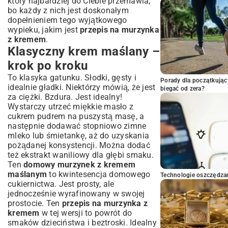
który najbardziej do Ciebie przemawia,
bo każdy z nich jest doskonałym
dopełnieniem tego wyjątkowego
wypieku, jakim jest
przepis na murzynka
z kremem
.
Klasyczny krem maślany –
krok po kroku
To klasyka gatunku. Słodki, gęsty i
Porady dla początkując
idealnie gładki. Niektórzy mówią, że jest
biegać od zera?
za ciężki. Bzdura. Jest idealny!
Wystarczy utrzeć miękkie masło z
cukrem pudrem na puszystą masę, a
następnie dodawać stopniowo zimne
mleko lub śmietankę, aż do uzyskania
pożądanej konsystencji. Można dodać
też ekstrakt waniliowy dla głębi smaku.
Ten
domowy murzynek z kremem
maślanym
to kwintesencja domowego
Technologie oszczędzan
cukiernictwa. Jest prosty, ale
jednocześnie wyrafinowany w swojej
prostocie. Ten
przepis na murzynka z
kremem
w tej wersji to powrót do
smaków dzieciństwa i beztroski. Idealny