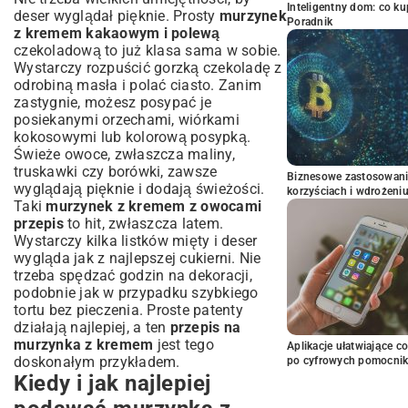
Inteligentny dom: co k
deser wyglądał pięknie. Prosty
murzynek
Poradnik
z kremem kakaowym i polewą
czekoladową to już klasa sama w sobie.
Wystarczy rozpuścić gorzką czekoladę z
odrobiną masła i polać ciasto. Zanim
zastygnie, możesz posypać je
posiekanymi orzechami, wiórkami
kokosowymi lub kolorową posypką.
Świeże owoce, zwłaszcza maliny,
truskawki czy borówki, zawsze
Biznesowe zastosowani
wyglądają pięknie i dodają świeżości.
korzyściach i wdrożeni
Taki
murzynek z kremem z owocami
przepis
to hit, zwłaszcza latem.
Wystarczy kilka listków mięty i deser
wygląda jak z najlepszej cukierni. Nie
trzeba spędzać godzin na dekoracji,
podobnie jak w przypadku
szybkiego
tortu bez pieczenia
. Proste patenty
działają najlepiej, a ten
przepis na
murzynka z kremem
jest tego
Aplikacje ułatwiające c
doskonałym przykładem.
po cyfrowych pomocni
Kiedy i jak najlepiej