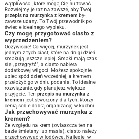
wątpliwości, które mogą Cię nurtować.
Rozwiejmy je raz na zawsze, aby Twój
przepis na murzynka z kremem
był
zawsze udany. To Twój przewodnik po
świecie idealnego wypieku.
Czy mogę przygotować ciasto z
wyprzedzeniem?
Oczywiście! Co więcej, murzynek jest
jednym z tych ciast, które na drugi dzień
smakują jeszcze lepiej. Smaki mają czas
się „przegryźć”, a ciasto nabiera
dodatkowej wilgoci. Możesz spokojnie
upiec spód dzień wcześniej, a kremem
przełożyć go w dniu podania. To idealne
rozwiązanie, gdy planujesz większe
przyjęcie. Ten
przepis na murzynka z
kremem
jest stworzony dla tych, którzy
cenią sobie dobrą organizację w kuchni.
Jak przechowywać murzynka z
kremem?
Ze względu na krem (zwłaszcza ten na
bazie śmietany lub masła), ciasto należy
przechowywać w lodówce. Najlepiej w