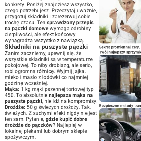
konkrety. Poniżej znajdziesz wszystko,
czego potrzebujesz. Przeczytaj uważnie,
przygotuj składniki i zarezerwuj sobie
trochę czasu. Ten
sprawdzony przepis
na pączki domowe
wymaga odrobiny
cierpliwości, ale efekt końcowy
wynagradza wszystko z nawiązką.
Składniki na puszyste pączki
Sekret promiennej cery,
Twój najlepszy sprzymi
Zanim zaczniemy, upewnij się, że
wszystkie składniki są w temperaturze
pokojowej. To niby drobiazg, ale serio,
robi ogromną różnicę. Wyjmij jajka,
mleko i masło z lodówki co najmniej
godzinę wcześniej.
Mąka:
1 kg mąki pszennej tortowej typ
450. To absolutnie
najlepsza mąka na
puszyste pączki
, nie idź na kompromisy.
Bezpieczne metody trans
Drożdże:
50 g świeżych drożdży. Tak,
świeżych. Z suchymi efekt nigdy nie jest
ten sam. Pytanie,
gdzie kupić dobre
drożdże do pączków
? Najlepiej w
lokalnej piekarni lub dobrym sklepie
spożywczym.