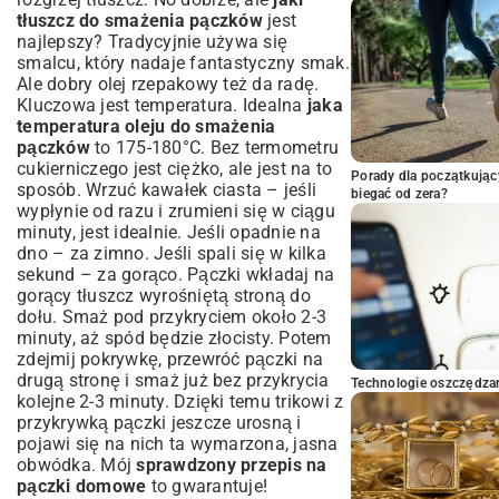
tłuszcz do smażenia pączków
jest
najlepszy? Tradycyjnie używa się
smalcu, który nadaje fantastyczny smak.
Ale dobry olej rzepakowy też da radę.
Kluczowa jest temperatura. Idealna
jaka
temperatura oleju do smażenia
pączków
to 175-180°C. Bez termometru
cukierniczego jest ciężko, ale jest na to
Porady dla początkując
sposób. Wrzuć kawałek ciasta – jeśli
biegać od zera?
wypłynie od razu i zrumieni się w ciągu
minuty, jest idealnie. Jeśli opadnie na
dno – za zimno. Jeśli spali się w kilka
sekund – za gorąco. Pączki wkładaj na
gorący tłuszcz wyrośniętą stroną do
dołu. Smaż pod przykryciem około 2-3
minuty, aż spód będzie złocisty. Potem
zdejmij pokrywkę, przewróć pączki na
drugą stronę i smaż już bez przykrycia
Technologie oszczędzan
kolejne 2-3 minuty. Dzięki temu trikowi z
przykrywką pączki jeszcze urosną i
pojawi się na nich ta wymarzona, jasna
obwódka. Mój
sprawdzony przepis na
pączki domowe
to gwarantuje!