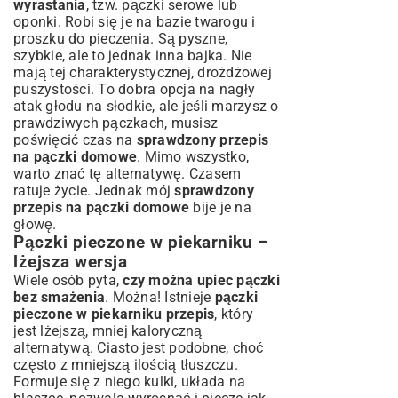
wyrastania
, tzw. pączki serowe lub
oponki. Robi się je na bazie twarogu i
proszku do pieczenia. Są pyszne,
szybkie, ale to jednak inna bajka. Nie
mają tej charakterystycznej, drożdżowej
puszystości. To dobra opcja na nagły
atak głodu na słodkie, ale jeśli marzysz o
prawdziwych pączkach, musisz
poświęcić czas na
sprawdzony przepis
na pączki domowe
. Mimo wszystko,
warto znać tę alternatywę. Czasem
ratuje życie. Jednak mój
sprawdzony
przepis na pączki domowe
bije je na
głowę.
Pączki pieczone w piekarniku –
lżejsza wersja
Wiele osób pyta,
czy można upiec pączki
bez smażenia
. Można! Istnieje
pączki
pieczone w piekarniku przepis
, który
jest lżejszą, mniej kaloryczną
alternatywą. Ciasto jest podobne, choć
często z mniejszą ilością tłuszczu.
Formuje się z niego kulki, układa na