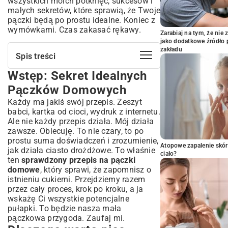
wszystkich moich potknięć, sukcesów i
małych sekretów, które sprawią, że Twoje
pączki będą po prostu idealne. Koniec z
wymówkami. Czas zakasać rękawy.
Zarabiaj na tym, że ni
jako dodatkowe źródło 
zakładu
Spis treści
Wstęp: Sekret Idealnych
Wstęp: Sekret Idealnych Pączków
Domowych
Pączków Domowych
Dlaczego warto piec pączki w domu?
Każdy ma jakiś swój przepis. Zeszyt
Sprawdzony Przepis na Pączki Domowe
babci, kartka od cioci, wydruk z internetu.
– Krok po Kroku
Ale nie każdy przepis działa. Mój działa
zawsze. Obiecuję. To nie czary, to po
Składniki na puszyste pączki
prostu suma doświadczeń i zrozumienie,
Przygotowanie ciasta drożdżowego na
Atopowe zapalenie skór
jak działa ciasto drożdżowe. To właśnie
pączki
ciało?
ten
sprawdzony przepis na pączki
Wyrastanie i formowanie pączków
domowe
, który sprawi, że zapomnisz o
Smażenie pączków – klucz do sukcesu
istnieniu cukierni. Przejdziemy razem
Lukrowanie i dekorowanie pączków
przez cały proces, krok po kroku, a ja
Najczęstsze Problemy przy Smażeniu
wskażę Ci wszystkie potencjalne
Pączków i Jak Ich Unikać
pułapki. To będzie nasza mała
pączkowa przygoda. Zaufaj mi.
Pączki chłonące tłuszcz – przyczyny i