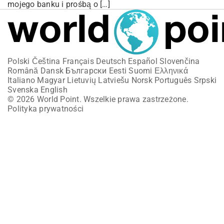
mojego banku i prośbą o […]
Polski
Čeština
Français
Deutsch
Español
Slovenčina
Română
Dansk
Български
Eesti
Suomi
Ελληνικά
Italiano
Magyar
Lietuvių
Latviešu
Norsk
Português
Srpski
Svenska
English
© 2026 World Point. Wszelkie prawa zastrzeżone.
Polityka prywatności