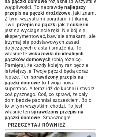
na pączki domowe
rozjaśnił Ci wszystkie
wątpliwości. To naprawdę
najlepszy
przepis na pączki drożdżowe
, jaki znam.
Z tymi wszystkimi poradami i trikami,
Twój
przepis na pączki jak z cukierni
jest na wyciągnięcie ręki. Nie bój się
eksperymentować, baw się smakami, ale
trzymaj się podstawowych zasad
dotyczących ciasta i smażenia. To
właśnie te
wskazówki do idealnych
pączków domowych
robią różnicę.
Pamiętaj, że każdy kolejny raz będzie
łatwiejszy, a Twoje pączki będą coraz
lepsze. Ten
sprawdzony przepis na
pączki domowe
to Twoja nowa
supermoc. A teraz idź do kuchni i stwórz
coś pysznego. Coś, co sprawi, że cały
dom będzie pachniał szczęściem. Bo o
to w tym wszystkim chodzi. To jest
właśnie ten
sprawdzony przepis na
pączki domowe
. Smacznego!
PRZECZYTAJ RÓWNIEŻ