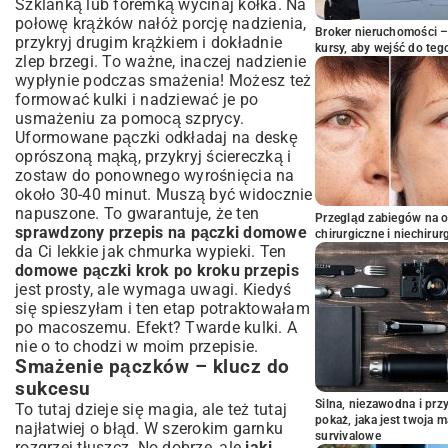
Szklanką lub foremką wycinaj kółka. Na
połowę krążków nałóż porcję nadzienia,
Broker nieruchomości – 
przykryj drugim krążkiem i dokładnie
kursy, aby wejść do teg
zlep brzegi. To ważne, inaczej nadzienie
wypłynie podczas smażenia! Możesz też
formować kulki i nadziewać je po
usmażeniu za pomocą szprycy.
Uformowane pączki odkładaj na deskę
oprószoną mąką, przykryj ściereczką i
zostaw do ponownego wyrośnięcia na
około 30-40 minut. Muszą być widocznie
napuszone. To gwarantuje, że ten
Przegląd zabiegów na 
sprawdzony przepis na pączki domowe
chirurgiczne i niechirur
da Ci lekkie jak chmurka wypieki. Ten
domowe pączki krok po kroku przepis
jest prosty, ale wymaga uwagi. Kiedyś
się spieszyłam i ten etap potraktowałam
po macoszemu. Efekt? Twarde kulki. A
nie o to chodzi w moim przepisie.
Smażenie pączków – klucz do
sukcesu
Silna, niezawodna i pr
To tutaj dzieje się magia, ale też tutaj
pokaż, jaka jest twoja 
najłatwiej o błąd. W szerokim garnku
survivalowe
rozgrzej tłuszcz. No dobrze, ale
jaki