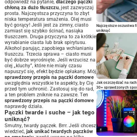
odpowiedź na pytanie,
dlaczego pączki
chłoną za dużo tłuszczu
, jest zazwyczaj
prosta. Najczęstsza przyczyna to zbyt
niska temperatura smażenia. Olej musi
być gorący! Jeśli jest za zimny, ciasto
Najczęstsze oszustwa f
zamiast się szybko ścinać, nasiąka
uniknąć
tłuszczem. Druga przyczyna to za krótkie
wyrabianie ciasta lub brak spirytusu.
Alkohol parując, zapobiega wchłanianiu
tłuszczu. Trzecia sprawa – ciasto musi
być dobrze wyrośnięte. Jeśli wrzucisz na
olej „kluchy”, które nie miały czasu
napuszyć się, efekt będzie opłakany. Mój
sprawdzony przepis na pączki domowe
uwzględnia wszystkie te aspekty, by Cię
Jak oszczędzać na rac
30+ sprawdzonych sp
przed tym uchronić. Zastosuj się do rad,
a ten problem zniknie na zawsze. Ten
sprawdzony przepis na pączki domowe
naprawdę działa.
Pączki twarde i suche – jak tego
uniknąć?
Smutny, twardy pączek. Brrr. Jeśli chcesz
wiedzieć,
jak unikać twardych pączków