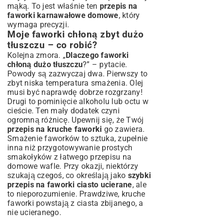
mąką. To jest właśnie ten
przepis na
faworki karnawałowe domowe
, który
wymaga precyzji.
Moje faworki chłoną zbyt dużo
tłuszczu – co robić?
Kolejna zmora. „
Dlaczego faworki
chłoną dużo tłuszczu
?” – pytacie.
Powody są zazwyczaj dwa. Pierwszy to
zbyt niska temperatura smażenia. Olej
musi być naprawdę dobrze rozgrzany!
Drugi to pominięcie alkoholu lub octu w
cieście. Ten mały dodatek czyni
ogromną różnicę. Upewnij się, że Twój
przepis na kruche faworki
go zawiera.
Smażenie faworków to sztuka, zupełnie
inna niż przygotowywanie prostych
smakołyków z
łatwego przepisu na
domowe wafle
. Przy okazji, niektórzy
szukają czegoś, co określają jako
szybki
przepis na faworki ciasto ucierane
, ale
to nieporozumienie. Prawdziwe, kruche
faworki powstają z ciasta zbijanego, a
nie ucieranego.