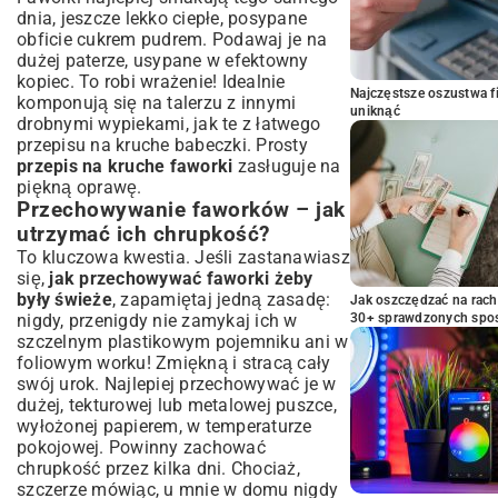
dnia, jeszcze lekko ciepłe, posypane
obficie cukrem pudrem. Podawaj je na
dużej paterze, usypane w efektowny
kopiec. To robi wrażenie! Idealnie
Najczęstsze oszustwa f
komponują się na talerzu z innymi
uniknąć
drobnymi wypiekami, jak te z
łatwego
przepisu na kruche babeczki
. Prosty
przepis na kruche faworki
zasługuje na
piękną oprawę.
Przechowywanie faworków – jak
utrzymać ich chrupkość?
To kluczowa kwestia. Jeśli zastanawiasz
się,
jak przechowywać faworki żeby
były świeże
, zapamiętaj jedną zasadę:
Jak oszczędzać na rac
nigdy, przenigdy nie zamykaj ich w
30+ sprawdzonych sp
szczelnym plastikowym pojemniku ani w
foliowym worku! Zmiękną i stracą cały
swój urok. Najlepiej przechowywać je w
dużej, tekturowej lub metalowej puszce,
wyłożonej papierem, w temperaturze
pokojowej. Powinny zachować
chrupkość przez kilka dni. Chociaż,
szczerze mówiąc, u mnie w domu nigdy