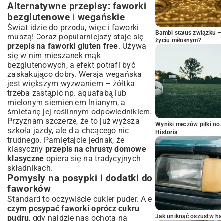
Alternatywne przepisy: faworki
bezglutenowe i wegańskie
Świat idzie do przodu, więc i faworki
Bambi status związku 
muszą! Coraz popularniejszy staje się
życiu miłosnym?
przepis na faworki gluten free
. Używa
się w nim mieszanek mąk
bezglutenowych, a efekt potrafi być
zaskakująco dobry. Wersja wegańska
jest większym wyzwaniem – żółtka
trzeba zastąpić np. aquafabą lub
mielonym siemieniem lnianym, a
śmietanę jej roślinnym odpowiednikiem.
Przyznam szczerze, że to już wyższa
Wyniki meczów piłki noż
szkoła jazdy, ale dla chcącego nic
Historia
trudnego. Pamiętajcie jednak, że
klasyczny
przepis na chrusty domowe
klasyczne
opiera się na tradycyjnych
składnikach.
Pomysły na posypki i dodatki do
faworków
Standard to oczywiście cukier puder. Ale
czym posypać faworki oprócz cukru
Jak uniknąć oszustw h
pudru
, gdy najdzie nas ochota na