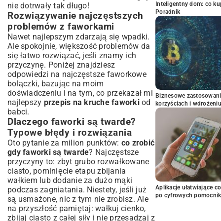
Inteligentny dom: co k
nie dotrwały tak długo!
Poradnik
Rozwiązywanie najczęstszych
problemów z faworkami
Nawet najlepszym zdarzają się wpadki.
Ale spokojnie, większość problemów da
się łatwo rozwiązać, jeśli znamy ich
przyczynę. Poniżej znajdziesz
odpowiedzi na najczęstsze faworkowe
bolączki, bazując na moim
doświadczeniu i na tym, co przekazał mi
Biznesowe zastosowani
najlepszy
przepis na kruche faworki
od
korzyściach i wdrożeni
babci.
Dlaczego faworki są twarde?
Typowe błędy i rozwiązania
Oto pytanie za milion punktów:
co zrobić
gdy faworki są twarde
? Najczęstsze
przyczyny to: zbyt grubo rozwałkowane
ciasto, pominięcie etapu zbijania
wałkiem lub dodanie za dużo mąki
Aplikacje ułatwiające c
podczas zagniatania. Niestety, jeśli już
po cyfrowych pomocni
są usmażone, nic z tym nie zrobisz. Ale
na przyszłość pamiętaj: wałkuj cienko,
zbijaj ciasto z całej siły i nie przesadzaj z