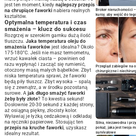
jest ten moment, kiedy
najlepszy przepis
na chrupiące faworki
nabiera realnych
Broker nieruchomości – 
kursy, aby wejść do teg
kształtów.
Optymalna temperatura i czas
smażenia – klucz do sukcesu
Rozgrzej w szerokim garnku dużą ilość
tłuszczu.
Jaka temperatura oleju do
smażenia faworków
jest idealna? Około
175-180°C. Jeśli nie masz termometru,
wrzuć kawałek ciasta – powinien od
razu wypłynąć i zacząć się rumienić,
Przegląd zabiegów na 
otoczony masą małych bąbelków. Zbyt
chirurgiczne i niechirur
niska temperatura sprawi, że faworki
będą piły tłuszcz. Zbyt wysoka – spalą
się z zewnątrz, a w środku pozostaną
surowe. A
jak długo smażyć faworki
żeby były złote
? To kwestia sekund!
Dosłownie 20-30 sekund z każdej strony,
aż osiągną piękny, złocisty kolor.
Wyławiaj je łyżką cedzakową i odkładaj
na ręczniki papierowe. Stosując ten
Silna, niezawodna i pr
przepis na kruche faworki
, uzyskasz
pokaż, jaka jest twoja 
survivalowe
idealny rezultat.