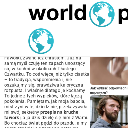
MARIUSZ ŁAMAGA
05.10.2025
BIZNES
POPULARNE A
Przepis na kruche faworki
– Jak zrobić idealne
chrusty?
Faworki, zwane też chrustem. Już na
samą myśl czuję ten zapach unoszący
się w kuchni w okolicach Tłustego
Czwartku. To coś więcej niż tylko ciastka
– to tradycja, wspomnienia i, nie
oszukujmy się, prawdziwa kaloryczna
Jak wybrać odpowiedni 
rozpusta. I właśnie dlatego je kochamy!
mężczyzn?
To jedne z tych wypieków, które łączą
pokolenia. Pamiętam, jak moja babcia,
mistrzyni w tej dziedzinie, przekazywała
mi swój sekretny
przepis na kruche
faworki
, a ja dziś dzielę się nim z Wami.
Bo chociaż świat pędzi do przodu, a my