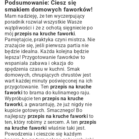
Podsumowanie: Ciesz się
smakiem domowych faworków!
Mam nadzieję, że ten wyczerpujący
poradnik rozwiał wszystkie Wasze
wątpliwości i że z ochotą sięgniecie po
mój
przepis na kruche faworki
.
Pamiętajcie, praktyka czyni mistrza. Nie
zrażajcie się, jeśli pierwsza partia nie
będzie idealna. Każda kolejna będzie
lepsza! Przygotowanie faworków to
wspaniała zabawa i okazja do
spędzenia czasu w kuchni. Smak
domowych, chrupiących chrustów jest
wart każdej minuty poświęconej na ich
przygotowanie. Ten
przepis na kruche
faworki
to brama do kulinarnego raju.
Wypróbujcie ten
przepis na kruche
faworki
, a gwarantuję, że już nigdy nie
kupicie gotowych. Smacznego! Bo
najlepszy
przepis na kruche faworki
to
ten, który robimy z sercem. A ten
przepis
na kruche faworki
właśnie taki jest.
Powodzenia i cieszcie się każdym