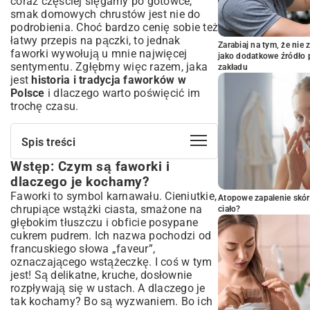
coraz częściej sięgamy po gotowce,
smak domowych chrustów jest nie do
podrobienia. Choć bardzo cenię sobie też
łatwy przepis na pączki
, to jednak
Zarabiaj na tym, że ni
faworki wywołują u mnie najwięcej
jako dodatkowe źródło 
sentymentu. Zgłębmy więc razem, jaka
zakładu
jest
historia i tradycja faworków w
Polsce
i dlaczego warto poświęcić im
trochę czasu.
Spis treści
Wstęp: Czym są faworki i
Wstęp: Czym są faworki i dlaczego je
kochamy?
dlaczego je kochamy?
Klasyczny przepis na kruche faworki – krok
Faworki to symbol karnawału. Cieniutkie,
Atopowe zapalenie skór
po kroku
chrupiące wstążki ciasta, smażone na
ciało?
Niezbędne składniki do idealnych
głębokim tłuszczu i obficie posypane
faworków
cukrem pudrem. Ich nazwa pochodzi od
francuskiego słowa „faveur”,
Jak przygotować ciasto na faworki:
szczegółowy przewodnik
oznaczającego wstążeczkę. I coś w tym
jest! Są delikatne, kruche, dosłownie
Techniki wałkowania i smażenia dla
rozpływają się w ustach. A dlaczego je
maksymalnej chrupkości
tak kochamy? Bo są wyzwaniem. Bo ich
Sekrety niewiarygodnie kruchych