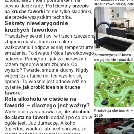
sztuka, ale z moim poradnikiem na
stosunkowo niskiej cen
pewno dacie radę. Perfekcyjny
przepis
na kruche faworki
to nie tylko składniki,
ale przede wszystkim technika.
Sekrety niewiarygodnie
kruchych faworków
Prawdziwy sekret tkwi w trzech rzeczach:
zbijaniu ciasta, bardzo cienkim
wałkowaniu i odpowiedniej temperaturze
smażenia. To święta trójca faworkowego
Zlewozmywaki Blanco – 
sukcesu. Pamiętam, jak za pierwszym
mogą się nie sprawdzić
razem zignorowałam zbijanie. Co
wyszło? Twarde, smutne kluchy. Nigdy
więcej! Zaufajcie mi, ten wysiłek się
opłaca. To właśnie jest odpowiedź na
pytanie,
jak zrobić idealnie kruche
faworki
.
Rola alkoholu w cieście na
faworki – dlaczego jest ważny?
Produkcja elektroniki – 
Wiele osób zastanawia się,
ile alkoholu
2026
do ciasta na faworki
dodać i po co on w
ogóle jest. Już tłumaczę. Alkohol
(spirytus, wódka) lub ocet sprawia, że