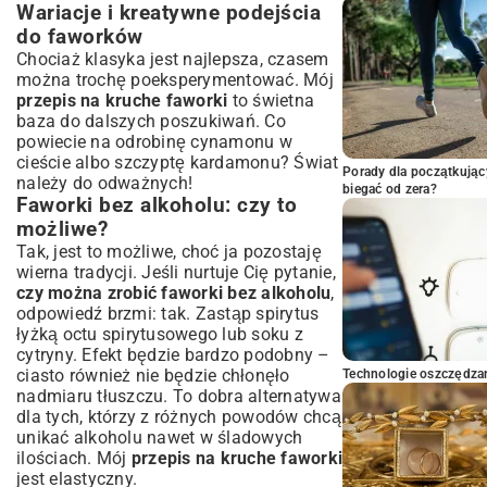
Wariacje i kreatywne podejścia
do faworków
Chociaż klasyka jest najlepsza, czasem
można trochę poeksperymentować. Mój
przepis na kruche faworki
to świetna
baza do dalszych poszukiwań. Co
powiecie na odrobinę cynamonu w
cieście albo szczyptę kardamonu? Świat
Porady dla początkując
należy do odważnych!
biegać od zera?
Faworki bez alkoholu: czy to
możliwe?
Tak, jest to możliwe, choć ja pozostaję
wierna tradycji. Jeśli nurtuje Cię pytanie,
czy można zrobić faworki bez alkoholu
,
odpowiedź brzmi: tak. Zastąp spirytus
łyżką octu spirytusowego lub soku z
cytryny. Efekt będzie bardzo podobny –
ciasto również nie będzie chłonęło
Technologie oszczędzan
nadmiaru tłuszczu. To dobra alternatywa
dla tych, którzy z różnych powodów chcą
unikać alkoholu nawet w śladowych
ilościach. Mój
przepis na kruche faworki
jest elastyczny.