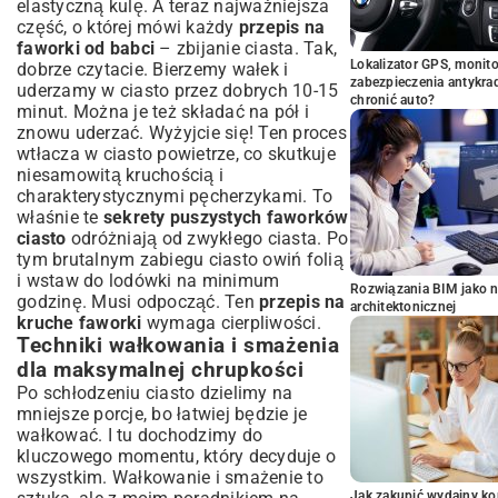
elastyczną kulę. A teraz najważniejsza
część, o której mówi każdy
przepis na
faworki od babci
– zbijanie ciasta. Tak,
Lokalizator GPS, monito
dobrze czytacie. Bierzemy wałek i
zabezpieczenia antykra
uderzamy w ciasto przez dobrych 10-15
chronić auto?
minut. Można je też składać na pół i
znowu uderzać. Wyżyjcie się! Ten proces
wtłacza w ciasto powietrze, co skutkuje
niesamowitą kruchością i
charakterystycznymi pęcherzykami. To
właśnie te
sekrety puszystych faworków
ciasto
odróżniają od zwykłego ciasta. Po
tym brutalnym zabiegu ciasto owiń folią
i wstaw do lodówki na minimum
Rozwiązania BIM jako n
godzinę. Musi odpocząć. Ten
przepis na
architektonicznej
kruche faworki
wymaga cierpliwości.
Techniki wałkowania i smażenia
dla maksymalnej chrupkości
Po schłodzeniu ciasto dzielimy na
mniejsze porcje, bo łatwiej będzie je
wałkować. I tu dochodzimy do
kluczowego momentu, który decyduje o
wszystkim. Wałkowanie i smażenie to
Jak zakupić wydajny ko