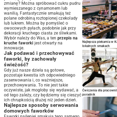
zmianę? Można spróbować cukru pudru
wymieszanego z cynamonem lub
wanilią. Fantastycznie smakują też
polane odrobiną roztopionej czekolady
lub lukrem. Można by pomyśleć o
owocowych pyłach, podobnie jak przy
dekoracji
kruchego ciasta ze śliwkami
.
Wybór należy do Was, a ten
przepis na
Najlepsza piekarnia w 
kruche faworki
jest otwarty na
lokalnych smakach
innowacje.
Jak podawać i przechowywać
faworki, by zachowały
świeżość?
Gdy już nasze dzieła są gotowe,
pozostaje kwestia ich odpowiedniego
zaserwowania i, co ważniejsze,
przechowywania. To nie jest takie
oczywiste, jak mogłoby się wydawać, a
Ćwiczenia dla pracown
od tego zależy, czy będziemy się cieszyć
poradnik
ich chrupkością dłużej niż jeden dzień.
Najlepsze sposoby serwowania
domowych faworków
Faworki najlepiej smakują tego samego