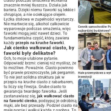
ciasto podczas smażenia wchłania
znacznie mniej tłuszczu. Działa jak
bariera. Dzięki niemu faworki są lekkie i
chrupiące, a nie ociekające olejem.
Łyżka stołowa w zupełności wystarczy.
Nie martwcie się, alkohol całkowicie
Cennik samochodów Por
wyparowuje podczas smażenia, więc
najbardziej budżetowe?
faworki mogą jeść nawet dzieci. To
fundamentalna część, którą zawiera
każdy
przepis na kruche faworki
.
Jak cienko wałkować ciasto, by
faworki były delikatne?
Och, to moje ulubione pytanie.
Odpowiedź brzmi: cieniej niż myślisz, że
to możliwe. Poważnie. Ciasto powinno
być prawie przezroczyste, jak pergamin.
Hale przemysłowe a wyt
To nie jest solidna struktura jak w
inwestycji
przepis na kruche ciasto z rabarbarem
,
tu liczy się finezja. Grube ciasto to
gwarancja twardego faworka. Jeśli
zastanawiasz się,
jak wałkować ciasto
na faworki cienko
, podsypuj je odrobiną
mąki, ale bez przesady. Podziel ciasto na
małe porcje i wałkuj każdą z osobna. To