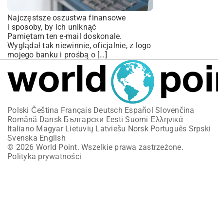
Najczęstsze oszustwa finansowe
i sposoby, by ich uniknąć
Pamiętam ten e-mail doskonale.
Wyglądał tak niewinnie, oficjalnie, z logo
mojego banku i prośbą o […]
Polski
Čeština
Français
Deutsch
Español
Slovenčina
Română
Dansk
Български
Eesti
Suomi
Ελληνικά
Italiano
Magyar
Lietuvių
Latviešu
Norsk
Português
Srpski
Svenska
English
© 2026 World Point. Wszelkie prawa zastrzeżone.
Polityka prywatności