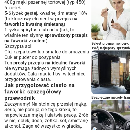
i rozwiązania
400g mąki pszennej tortowej (typ 450)
6 żółtek
Moje faworki chłoną zbyt dużo tłuszczu –
5-6 łyżek gęstej, kwaśnej śmietany 18%
co robić?
(to kluczowy element w
przepis na
Podsumowanie: Ciesz się smakiem
faworki z kwaśną śmietaną
)
domowych faworków!
1 łyżka spirytusu lub octu (tak, to
właśnie ten słynny
sprawdzony przepis
na faworki z octem
)
Sekret promiennej cery,
Szczypta soli
Twój najlepszy sprzymi
Olej rzepakowy lub smalec do smażenia
Cukier puder do posypania
Ten
prosty przepis na idealne faworki
nie wymaga żadnych wymyślnych
dodatków. Cała magia tkwi w technice
przygotowania ciasta.
Jak przygotować ciasto na
faworki: szczegółowy
przewodnik
Bezpieczne metody trans
Zaczynamy! Na stolnicę przesiej mąkę.
Serio, nie pomijajcie tego kroku, to
napowietrza mąkę i ułatwia pracę. Zrób
w niej dołek, dodaj żółtka, sól, śmietanę i
alkohol. Zagnieć wszystko w gładką,