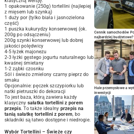
klasyczną wersję:
1 opakowanie (250g) tortellini (najlepiej
z mięsem lub szynką)
1 duży por (tylko biała i jasnozielona
część)
1 puszka kukurydzy konserwowej (ok.
Cennik samochodów Por
200g po odsączeniu)
najbardziej budżetowe?
200g szynki konserwowej lub dobrej
jakości polędwicy
4-5 łyżek majonezu
2-3 łyżki gęstego jogurtu naturalnego lub
kwaśnej śmietany
1-2 ząbki czosnku
Sól i świeżo zmielony czarny pieprz do
smaku
Opcjonalnie: pęczek szczypiorku lub
Hale przemysłowe a wyt
natki pietruszki do dekoracji
inwestycji
To jest baza, którą zawiera każdy
klasyczny
sałatka tortellini z porem
przepis
. To także idealny
przepis na
tanią sałatkę tortellini z porem
, bo
składniki są łatwo dostępne i niedrogie.
Wybór Tortellini – Świeże czy