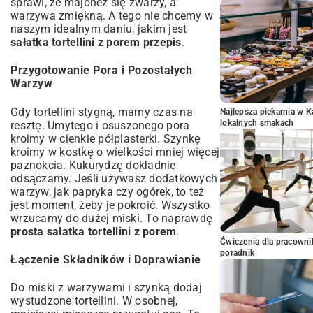
sprawi, że majonez się zwarzy, a
warzywa zmiękną. A tego nie chcemy w
naszym idealnym daniu, jakim jest
sałatka tortellini z porem przepis
.
Przygotowanie Pora i Pozostałych
Warzyw
Gdy tortellini stygną, mamy czas na
Najlepsza piekarnia w 
lokalnych smakach
resztę. Umytego i osuszonego pora
kroimy w cienkie półplasterki. Szynkę
kroimy w kostkę o wielkości mniej więcej
paznokcia. Kukurydzę dokładnie
odsączamy. Jeśli używasz dodatkowych
warzyw, jak papryka czy ogórek, to też
jest moment, żeby je pokroić. Wszystko
wrzucamy do dużej miski. To naprawdę
prosta sałatka tortellini z porem
.
Ćwiczenia dla pracown
poradnik
Łączenie Składników i Doprawianie
Do miski z warzywami i szynką dodaj
wystudzone tortellini. W osobnej,