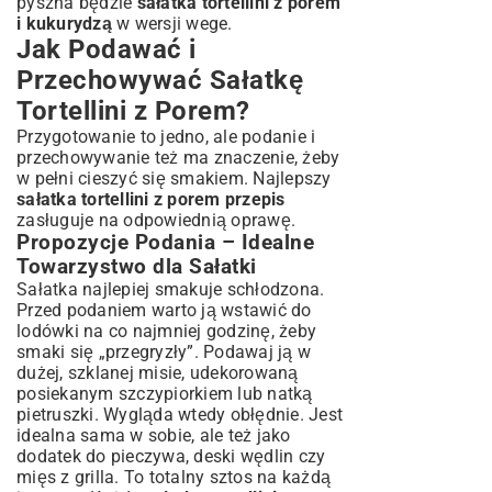
pyszna będzie
sałatka tortellini z porem
i kukurydzą
w wersji wege.
Jak Podawać i
Przechowywać Sałatkę
Tortellini z Porem?
Przygotowanie to jedno, ale podanie i
przechowywanie też ma znaczenie, żeby
w pełni cieszyć się smakiem. Najlepszy
sałatka tortellini z porem przepis
zasługuje na odpowiednią oprawę.
Propozycje Podania – Idealne
Towarzystwo dla Sałatki
Sałatka najlepiej smakuje schłodzona.
Przed podaniem warto ją wstawić do
lodówki na co najmniej godzinę, żeby
smaki się „przegryzły”. Podawaj ją w
dużej, szklanej misie, udekorowaną
posiekanym szczypiorkiem lub natką
pietruszki. Wygląda wtedy obłędnie. Jest
idealna sama w sobie, ale też jako
dodatek do pieczywa, deski wędlin czy
mięs z grilla. To totalny sztos na każdą