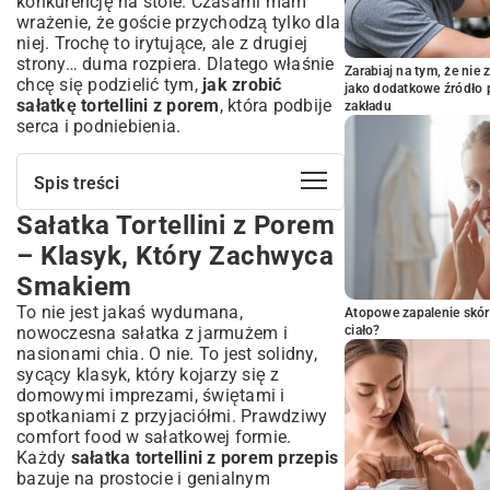
konkurencję na stole. Czasami mam
wrażenie, że goście przychodzą tylko dla
niej. Trochę to irytujące, ale z drugiej
strony… duma rozpiera. Dlatego właśnie
Zarabiaj na tym, że ni
chcę się podzielić tym,
jak zrobić
jako dodatkowe źródło 
sałatkę tortellini z porem
, która podbije
zakładu
serca i podniebienia.
Spis treści
Sałatka Tortellini z Porem
Sałatka Tortellini z Porem – Klasyk,
Który Zachwyca Smakiem
– Klasyk, Który Zachwyca
Dlaczego Sałatka Tortellini z Porem to
Smakiem
Idealny Wybór?
To nie jest jakaś wydumana,
Atopowe zapalenie skór
Szybka i Prosta w Przygotowaniu
nowoczesna sałatka z jarmużem i
ciało?
Perfekcyjna na Każdą Okazję
nasionami chia. O nie. To jest solidny,
Połączenie Smaków, Które Pokochasz
sycący klasyk, który kojarzy się z
Sałatka Tortellini z Porem – Sprawdzony
domowymi imprezami, świętami i
Przepis Krok po Kroku
spotkaniami z przyjaciółmi. Prawdziwy
comfort food w sałatkowej formie.
Niezbędne Składniki – Co Będzie
Każdy
sałatka tortellini z porem przepis
Potrzebne?
bazuje na prostocie i genialnym
Przygotowanie Krok po Kroku – Od