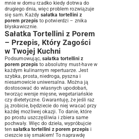
mnie w domu rzadko kiedy dotrwa do
drugiego dnia, więc problem rozwiązuje
się sam. Każdy
sałatka tortellini z
porem przepis
to potwierdzi – znika
błyskawicznie.
Sałatka Tortellini z Porem
– Przepis, Który Zagości
w Twojej Kuchni
Podsumowując,
sałatka tortellini z
porem przepis
to absolutny must-have w
każdym kulinarnym repertuarze. Jest
szybka, prosta, niedroga, pyszna i
niesamowicie uniwersalna. Można ją
dostosować do własnych upodobań,
tworząc wersje mięsne, wegetariańskie
czy dietetyczne. Gwarantuję, że jeśli raz
ją zrobicie, będziecie do niej wracać przy
każdej możliwej okazji. To danie, które
po prostu uszczęśliwia i zbiera same
pochwały. Więc do dzieła, wypróbujcie
ten
sałatka tortellini z porem przepis
i
cieszcie się smakiem! To naprawdę