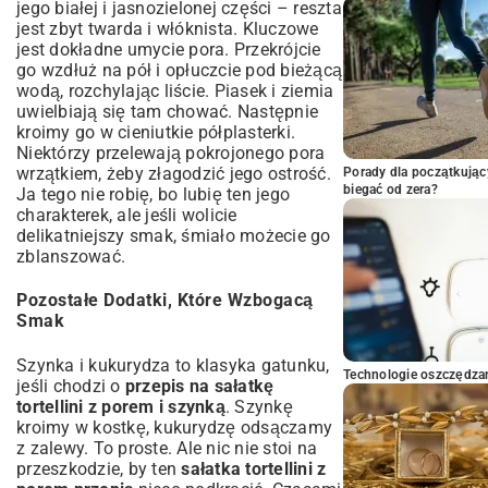
jego białej i jasnozielonej części – reszta
jest zbyt twarda i włóknista. Kluczowe
jest dokładne umycie pora. Przekrójcie
go wzdłuż na pół i opłuczcie pod bieżącą
wodą, rozchylając liście. Piasek i ziemia
uwielbiają się tam chować. Następnie
kroimy go w cieniutkie półplasterki.
Niektórzy przelewają pokrojonego pora
wrzątkiem, żeby złagodzić jego ostrość.
Porady dla początkując
biegać od zera?
Ja tego nie robię, bo lubię ten jego
charakterek, ale jeśli wolicie
delikatniejszy smak, śmiało możecie go
zblanszować.
Pozostałe Dodatki, Które Wzbogacą
Smak
Szynka i kukurydza to klasyka gatunku,
Technologie oszczędzan
jeśli chodzi o
przepis na sałatkę
tortellini z porem i szynką
. Szynkę
kroimy w kostkę, kukurydzę odsączamy
z zalewy. To proste. Ale nic nie stoi na
przeszkodzie, by ten
sałatka tortellini z