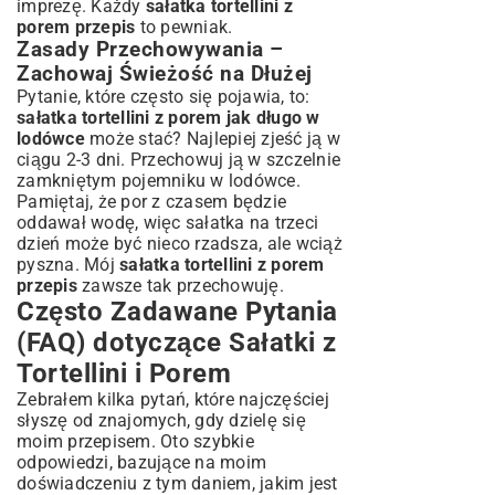
imprezę. Każdy
sałatka tortellini z
porem przepis
to pewniak.
Zasady Przechowywania –
Zachowaj Świeżość na Dłużej
Pytanie, które często się pojawia, to:
sałatka tortellini z porem jak długo w
lodówce
może stać? Najlepiej zjeść ją w
ciągu 2-3 dni. Przechowuj ją w szczelnie
zamkniętym pojemniku w lodówce.
Pamiętaj, że por z czasem będzie
oddawał wodę, więc sałatka na trzeci
dzień może być nieco rzadsza, ale wciąż
pyszna. Mój
sałatka tortellini z porem
przepis
zawsze tak przechowuję.
Często Zadawane Pytania
(FAQ) dotyczące Sałatki z
Tortellini i Porem
Zebrałem kilka pytań, które najczęściej
słyszę od znajomych, gdy dzielę się
moim przepisem. Oto szybkie
odpowiedzi, bazujące na moim
doświadczeniu z tym daniem, jakim jest