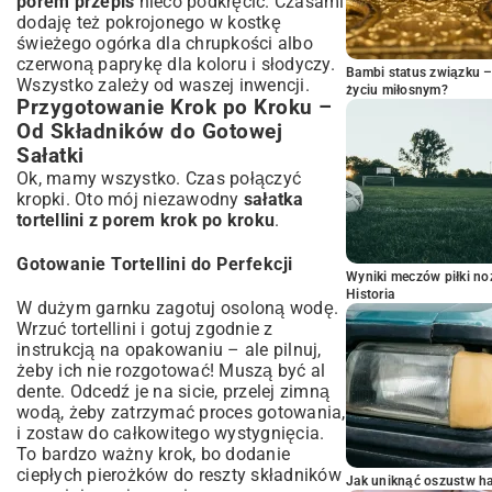
porem przepis
nieco podkręcić. Czasami
dodaję też pokrojonego w kostkę
świeżego ogórka dla chrupkości albo
czerwoną paprykę dla koloru i słodyczy.
Bambi status związku 
Wszystko zależy od waszej inwencji.
życiu miłosnym?
Przygotowanie Krok po Kroku –
Od Składników do Gotowej
Sałatki
Ok, mamy wszystko. Czas połączyć
kropki. Oto mój niezawodny
sałatka
tortellini z porem krok po kroku
.
Gotowanie Tortellini do Perfekcji
Wyniki meczów piłki noż
Historia
W dużym garnku zagotuj osoloną wodę.
Wrzuć tortellini i gotuj zgodnie z
instrukcją na opakowaniu – ale pilnuj,
żeby ich nie rozgotować! Muszą być al
dente. Odcedź je na sicie, przelej zimną
wodą, żeby zatrzymać proces gotowania,
i zostaw do całkowitego wystygnięcia.
To bardzo ważny krok, bo dodanie
ciepłych pierożków do reszty składników
Jak uniknąć oszustw h