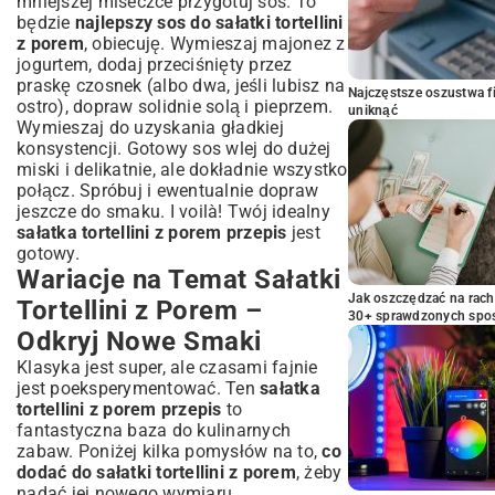
mniejszej miseczce przygotuj sos. To
będzie
najlepszy sos do sałatki tortellini
z porem
, obiecuję. Wymieszaj majonez z
jogurtem, dodaj przeciśnięty przez
praskę czosnek (albo dwa, jeśli lubisz na
Najczęstsze oszustwa f
ostro), dopraw solidnie solą i pieprzem.
uniknąć
Wymieszaj do uzyskania gładkiej
konsystencji. Gotowy sos wlej do dużej
miski i delikatnie, ale dokładnie wszystko
połącz. Spróbuj i ewentualnie dopraw
jeszcze do smaku. I voilà! Twój idealny
sałatka tortellini z porem przepis
jest
gotowy.
Wariacje na Temat Sałatki
Jak oszczędzać na rac
Tortellini z Porem –
30+ sprawdzonych sp
Odkryj Nowe Smaki
Klasyka jest super, ale czasami fajnie
jest poeksperymentować. Ten
sałatka
tortellini z porem przepis
to
fantastyczna baza do kulinarnych
zabaw. Poniżej kilka pomysłów na to,
co
dodać do sałatki tortellini z porem
, żeby
nadać jej nowego wymiaru.