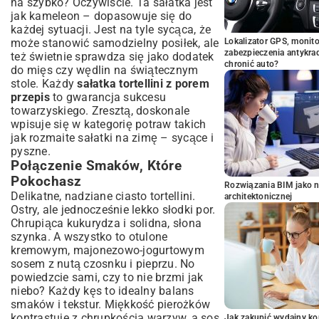
na szybko? Oczywiście. Ta sałatka jest
jak kameleon – dopasowuje się do
każdej sytuacji. Jest na tyle sycąca, że
może stanowić samodzielny posiłek, ale
Lokalizator GPS, monito
zabezpieczenia antykra
też świetnie sprawdza się jako dodatek
chronić auto?
do mięs czy wędlin na świątecznym
stole. Każdy
sałatka tortellini z porem
przepis
to gwarancja sukcesu
towarzyskiego. Zresztą, doskonale
wpisuje się w kategorię potraw takich
jak rozmaite
sałatki na zimę
– sycące i
pyszne.
Połączenie Smaków, Które
Pokochasz
Rozwiązania BIM jako n
Delikatne, nadziane ciasto tortellini.
architektonicznej
Ostry, ale jednocześnie lekko słodki por.
Chrupiąca kukurydza i solidna, słona
szynka. A wszystko to otulone
kremowym, majonezowo-jogurtowym
sosem z nutą czosnku i pieprzu. No
powiedzcie sami, czy to nie brzmi jak
niebo? Każdy kęs to idealny balans
smaków i tekstur. Miękkość pierożków
kontrastuje z chrupkością warzyw, a sos
Jak zakupić wydajny ko