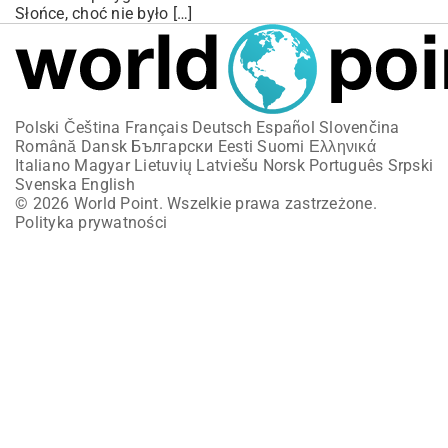
Słońce, choć nie było […]
Polski
Čeština
Français
Deutsch
Español
Slovenčina
Română
Dansk
Български
Eesti
Suomi
Ελληνικά
Italiano
Magyar
Lietuvių
Latviešu
Norsk
Português
Srpski
Svenska
English
© 2026 World Point. Wszelkie prawa zastrzeżone.
Polityka prywatności