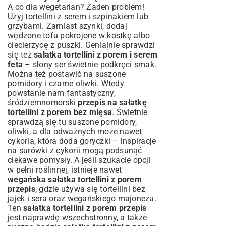
A co dla wegetarian? Żaden problem!
Użyj tortellini z serem i szpinakiem lub
grzybami. Zamiast szynki, dodaj
wędzone tofu pokrojone w kostkę albo
ciecierzycę z puszki. Genialnie sprawdzi
się też
sałatka tortellini z porem i serem
feta
– słony ser świetnie podkręci smak.
Można też postawić na suszone
pomidory i czarne oliwki. Wtedy
powstanie nam fantastyczny,
śródziemnomorski
przepis na sałatkę
tortellini z porem bez mięsa
. Świetnie
sprawdzą się tu suszone pomidory,
oliwki, a dla odważnych może nawet
cykoria, która doda goryczki – inspiracje
na
surówki z cykorii
mogą podsunąć
ciekawe pomysły. A jeśli szukacie opcji
w pełni roślinnej, istnieje nawet
wegańska sałatka tortellini z porem
przepis
, gdzie używa się tortellini bez
jajek i sera oraz wegańskiego majonezu.
Ten
sałatka tortellini z porem przepis
jest naprawdę wszechstronny, a także