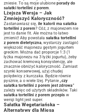
zniesie. To są moje ulubione
porady do
sałatki tortellini z porem
.
Lżejsza Wersja – Jak
Zmniejszyć Kaloryczność?
Zastanawiasz się,
ile kalorii ma sałatka
tortellini z porem
? Cóż, z majonezem nie
jest to danie fit. Ale można to łatwo
zmienić! Aby powstała
sałatka tortellini
z porem dietetyczna
, wystarczy zastąpić
większość majonezu gęstym jogurtem
greckim. Można dać proporcje 1:3 (1
łyżka majonezu na 3 łyżki jogurtu), żeby
zachować kremową konsystencję, ale
znacznie obniżyć kaloryczność. Zamiast
szynki konserwowej, użyj chudej
polędwicy z kurczaka. Będzie równie
pysznie, a o wiele lżej. Pytanie „
czy
sałatka tortellini z porem jest zdrowa
”
zależy więc od użytych składników. Taki
sałatka tortellini z porem przepis
w
wersji light jest super.
Sałatka Wegetariańska –
Alternatywy dla Mięsa