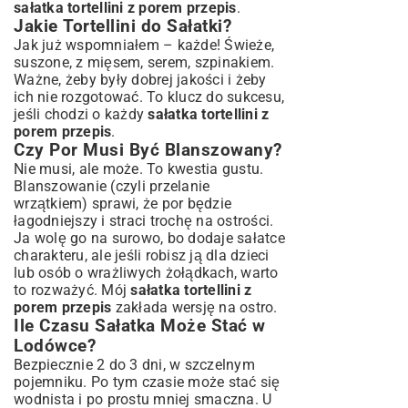
sałatka tortellini z porem przepis
.
Jakie Tortellini do Sałatki?
Jak już wspomniałem – każde! Świeże,
suszone, z mięsem, serem, szpinakiem.
Ważne, żeby były dobrej jakości i żeby
ich nie rozgotować. To klucz do sukcesu,
jeśli chodzi o każdy
sałatka tortellini z
porem przepis
.
Czy Por Musi Być Blanszowany?
Nie musi, ale może. To kwestia gustu.
Blanszowanie (czyli przelanie
wrzątkiem) sprawi, że por będzie
łagodniejszy i straci trochę na ostrości.
Ja wolę go na surowo, bo dodaje sałatce
charakteru, ale jeśli robisz ją dla dzieci
lub osób o wrażliwych żołądkach, warto
to rozważyć. Mój
sałatka tortellini z
porem przepis
zakłada wersję na ostro.
Ile Czasu Sałatka Może Stać w
Lodówce?
Bezpiecznie 2 do 3 dni, w szczelnym
pojemniku. Po tym czasie może stać się
wodnista i po prostu mniej smaczna. U