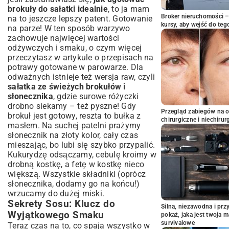
brokuły do sałatki idealnie
, to ja mam
Broker nieruchomości – 
na to jeszcze lepszy patent. Gotowanie
kursy, aby wejść do teg
na parze! W ten sposób warzywo
zachowuje najwięcej wartości
odżywczych i smaku, o czym więcej
przeczytasz w artykule o
przepisach na
potrawy gotowane w parowarze
. Dla
odważnych istnieje też wersja raw, czyli
sałatka ze świeżych brokułów i
słonecznika
, gdzie surowe różyczki
drobno siekamy – też pyszne! Gdy
Przegląd zabiegów na 
brokuł jest gotowy, reszta to bułka z
chirurgiczne i niechirur
masłem. Na suchej patelni prażymy
słonecznik na złoty kolor, cały czas
mieszając, bo lubi się szybko przypalić.
Kukurydzę odsączamy, cebulę kroimy w
drobną kostkę, a fetę w kostkę nieco
większą. Wszystkie składniki (oprócz
słonecznika, dodamy go na końcu!)
wrzucamy do dużej miski.
Sekrety Sosu: Klucz do
Silna, niezawodna i pr
Wyjątkowego Smaku
pokaż, jaka jest twoja 
survivalowe
Teraz czas na to, co spaja wszystko w