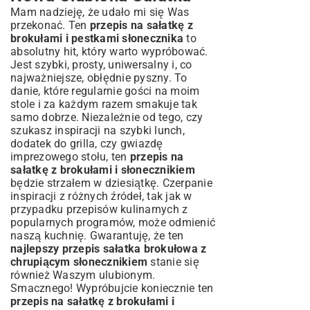
Mam nadzieję, że udało mi się Was
przekonać. Ten
przepis na sałatkę z
brokułami i pestkami słonecznika
to
absolutny hit, który warto wypróbować.
Jest szybki, prosty, uniwersalny i, co
najważniejsze, obłędnie pyszny. To
danie, które regularnie gości na moim
stole i za każdym razem smakuje tak
samo dobrze. Niezależnie od tego, czy
szukasz inspiracji na szybki lunch,
dodatek do grilla, czy gwiazdę
imprezowego stołu, ten
przepis na
sałatkę z brokułami i słonecznikiem
będzie strzałem w dziesiątkę. Czerpanie
inspiracji z różnych źródeł, tak jak w
przypadku
przepisów kulinarnych z
popularnych programów
, może odmienić
naszą kuchnię. Gwarantuję, że ten
najlepszy przepis sałatka brokułowa z
chrupiącym słonecznikiem
stanie się
również Waszym ulubionym.
Smacznego! Wypróbujcie koniecznie ten
przepis na sałatkę z brokułami i