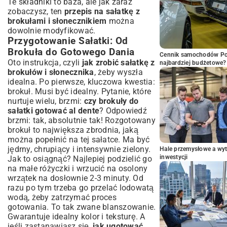
Te składniki to baza, ale jak zaraz
zobaczysz, ten
przepis na sałatkę z
brokułami i słonecznikiem
można
dowolnie modyfikować.
Przygotowanie Sałatki: Od
Brokuła do Gotowego Dania
Cennik samochodów Por
Oto instrukcja, czyli
jak zrobić sałatkę z
najbardziej budżetowe?
brokułów i słonecznika
, żeby wyszła
idealna. Po pierwsze, kluczowa kwestia:
brokuł. Musi być idealny. Pytanie, które
nurtuje wielu, brzmi:
czy brokuły do
sałatki gotować al dente
? Odpowiedź
brzmi: tak, absolutnie tak! Rozgotowany
brokuł to największa zbrodnia, jaką
można popełnić na tej sałatce. Ma być
jędrny, chrupiący i intensywnie zielony.
Hale przemysłowe a wyt
inwestycji
Jak to osiągnąć? Najlepiej podzielić go
na małe różyczki i wrzucić na osolony
wrzątek na dosłownie 2-3 minuty. Od
razu po tym trzeba go przelać lodowatą
wodą, żeby zatrzymać proces
gotowania. To tak zwane blanszowanie.
Gwarantuje idealny kolor i teksturę. A
jeśli zastanawiasz się,
jak ugotować