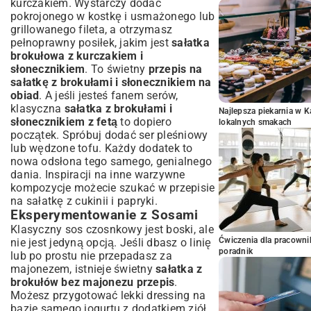
kurczakiem. Wystarczy dodać
pokrojonego w kostkę i usmażonego lub
grillowanego fileta, a otrzymasz
pełnoprawny posiłek, jakim jest
sałatka
brokułowa z kurczakiem i
słonecznikiem
. To świetny
przepis na
sałatkę z brokułami i słonecznikiem na
obiad
. A jeśli jesteś fanem serów,
klasyczna
sałatka z brokułami i
Najlepsza piekarnia w 
słonecznikiem z fetą
to dopiero
lokalnych smakach
początek. Spróbuj dodać ser pleśniowy
lub wędzone tofu. Każdy dodatek to
nowa odsłona tego samego, genialnego
dania. Inspiracji na inne warzywne
kompozycje możecie szukać w przepisie
na
sałatkę z cukinii i papryki
.
Eksperymentowanie z Sosami
Klasyczny sos czosnkowy jest boski, ale
Ćwiczenia dla pracown
nie jest jedyną opcją. Jeśli dbasz o linię
poradnik
lub po prostu nie przepadasz za
majonezem, istnieje świetny
sałatka z
brokułów bez majonezu przepis
.
Możesz przygotować lekki dressing na
bazie samego jogurtu z dodatkiem ziół,