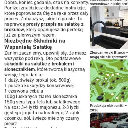
Dobra, koniec gadania, czas na konkrety.
stosunkowo niskiej cen
Poniżej znajdziesz dokładne instrukcje,
które poprowadzą Cię za rękę przez cały
proces. Zobaczysz, jakie to proste. To
naprawdę
prosty przepis na sałatkę z
brokułów
, który opanujesz do perfekcji
już za pierwszym razem.
Niezbędne Składniki na
Wspaniałą Sałatkę
Zanim zaczniemy, upewnij się, że masz
Zlewozmywaki Blanco – 
mogą się nie sprawdzić
wszystko pod ręką. Oto podstawowe
składniki na sałatkę z brokułem i
słonecznikiem
, które tworzą klasyczną
wersję tego dania:
1 duży, świeży brokuł (ok. 500g)
1 puszka kukurydzy konserwowej
1 czerwona cebula
100g łuskanych ziaren słonecznika
150g sera typu feta lub sałatkowego
Produkcja elektroniki – 
Na sos: 3-4 łyżki majonezu, 2-3 łyżki
2026
gęstego jogurtu naturalnego, 2 ząbki
czosnku, sól, świeżo mielony czarny
pieprz