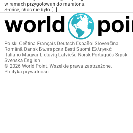
w ramach przygotowań do maratonu.
Słońce, choć nie było […]
Polski
Čeština
Français
Deutsch
Español
Slovenčina
Română
Dansk
Български
Eesti
Suomi
Ελληνικά
Italiano
Magyar
Lietuvių
Latviešu
Norsk
Português
Srpski
Svenska
English
© 2026 World Point. Wszelkie prawa zastrzeżone.
Polityka prywatności