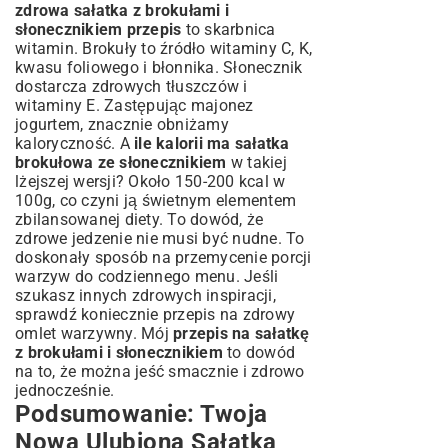
zdrowa sałatka z brokułami i
słonecznikiem przepis
to skarbnica
witamin. Brokuły to źródło witaminy C, K,
kwasu foliowego i błonnika. Słonecznik
dostarcza zdrowych tłuszczów i
witaminy E. Zastępując majonez
jogurtem, znacznie obniżamy
kaloryczność. A
ile kalorii ma sałatka
brokułowa ze słonecznikiem
w takiej
lżejszej wersji? Około 150-200 kcal w
100g, co czyni ją świetnym elementem
zbilansowanej diety. To dowód, że
zdrowe jedzenie nie musi być nudne. To
doskonały sposób na przemycenie porcji
warzyw do codziennego menu. Jeśli
szukasz innych zdrowych inspiracji,
sprawdź koniecznie
przepis na zdrowy
omlet warzywny
. Mój
przepis na sałatkę
z brokułami i słonecznikiem
to dowód
na to, że można jeść smacznie i zdrowo
jednocześnie.
Podsumowanie: Twoja
Nowa Ulubiona Sałatka