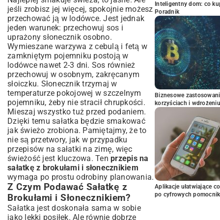
Inteligentny dom: co k
jeśli zrobisz jej więcej, spokojnie możesz
Poradnik
przechować ją w lodówce. Jest jednak
jeden warunek: przechowuj sos i
uprażony słonecznik osobno.
Wymieszane warzywa z cebulą i fetą w
zamkniętym pojemniku postoją w
lodówce nawet 2-3 dni. Sos również
przechowuj w osobnym, zakręcanym
słoiczku. Słonecznik trzymaj w
temperaturze pokojowej w szczelnym
Biznesowe zastosowani
pojemniku, żeby nie stracił chrupkości.
korzyściach i wdrożeni
Mieszaj wszystko tuż przed podaniem.
Dzięki temu sałatka będzie smakować
jak świeżo zrobiona. Pamiętajmy, że to
nie są przetwory, jak w przypadku
przepisów na sałatki na zimę
, więc
świeżość jest kluczowa. Ten
przepis na
sałatkę z brokułami i słonecznikiem
wymaga po prostu odrobiny planowania.
Z Czym Podawać Sałatkę z
Aplikacje ułatwiające c
po cyfrowych pomocni
Brokułami i Słonecznikiem?
Sałatka jest doskonała sama w sobie
jako lekki posiłek. Ale równie dobrze