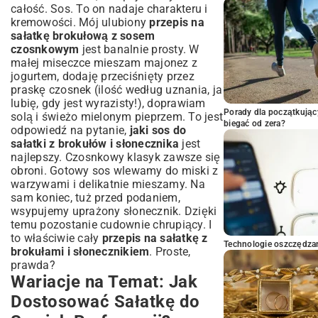
całość. Sos. To on nadaje charakteru i
kremowości. Mój ulubiony
przepis na
sałatkę brokułową z sosem
czosnkowym
jest banalnie prosty. W
małej miseczce mieszam majonez z
jogurtem, dodaję przeciśnięty przez
praskę czosnek (ilość według uznania, ja
lubię, gdy jest wyrazisty!), doprawiam
Porady dla początkując
solą i świeżo mielonym pieprzem. To jest
biegać od zera?
odpowiedź na pytanie,
jaki sos do
sałatki z brokułów i słonecznika
jest
najlepszy. Czosnkowy klasyk zawsze się
obroni. Gotowy sos wlewamy do miski z
warzywami i delikatnie mieszamy. Na
sam koniec, tuż przed podaniem,
wsypujemy uprażony słonecznik. Dzięki
temu pozostanie cudownie chrupiący. I
to właściwie cały
przepis na sałatkę z
Technologie oszczędzan
brokułami i słonecznikiem
. Proste,
prawda?
Wariacje na Temat: Jak
Dostosować Sałatkę do