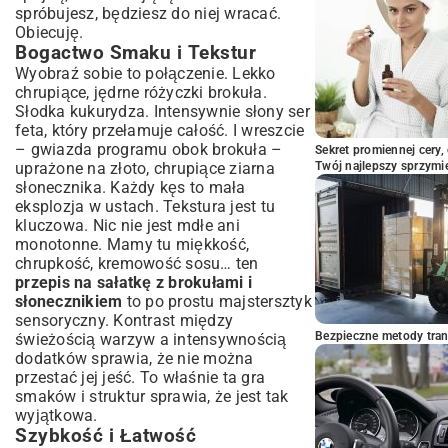
spróbujesz, będziesz do niej wracać.
Obiecuję.
Bogactwo Smaku i Tekstur
Wyobraź sobie to połączenie. Lekko
chrupiące, jędrne różyczki brokuła.
Słodka kukurydza. Intensywnie słony ser
feta, który przełamuje całość. I wreszcie
– gwiazda programu obok brokuła –
Sekret promiennej cery,
uprażone na złoto, chrupiące ziarna
Twój najlepszy sprzymi
słonecznika. Każdy kęs to mała
eksplozja w ustach. Tekstura jest tu
kluczowa. Nic nie jest mdłe ani
monotonne. Mamy tu miękkość,
chrupkość, kremowość sosu… ten
przepis na sałatkę z brokułami i
słonecznikiem
to po prostu majstersztyk
sensoryczny. Kontrast między
Bezpieczne metody trans
świeżością warzyw a intensywnością
dodatków sprawia, że nie można
przestać jej jeść. To właśnie ta gra
smaków i struktur sprawia, że jest tak
wyjątkowa.
Szybkość i Łatwość