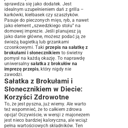
sprawdza się jako dodatek. Jest
idealnym uzupełnieniem dań z grilla –
karkówki, kiełbasek czy szaszłyków.
Pasuje do pieczonych mięs, ryb, a nawet
jako element „szwedzkiego stołu” na
domowej imprezie. Jeśli planujesz ją
jako danie główne, możesz podać ją ze
świeżą bagietką lub grzankami
czosnkowymi. Taki
przepis na sałatkę z
brokułami i słonecznikiem
to świetny
pomysł na każdą okazję. To naprawdę
uniwersalny
sałatka z brokułów na
imprezę przepis
, który nigdy nie
zawodzi.
Sałatka z Brokułami i
Słonecznikiem w Diecie:
Korzyści Zdrowotne
To, że jest pyszna, już wiemy. Ale warto
też wspomnieć, że to całkiem zdrowa
opcja! Oczywiście, w wersji z majonezem
jest nieco bardziej kaloryczna, ale wciąż
pełna wartościowych składników. Ten