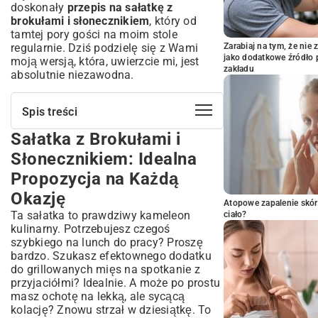
doskonały
przepis na sałatkę z
brokułami i słonecznikiem
, który od
tamtej pory gości na moim stole
regularnie. Dziś podzielę się z Wami
Zarabiaj na tym, że ni
jako dodatkowe źródło 
moją wersją, która, uwierzcie mi, jest
zakładu
absolutnie niezawodna.
Spis treści
Sałatka z Brokułami i
Sałatka z Brokułami i Słonecznikiem:
Idealna Propozycja na Każdą Okazję
Słonecznikiem: Idealna
Dlaczego Sałatka z Brokułami i
Propozycja na Każdą
Słonecznikiem Skradnie Twoje Serce?
Okazję
Bogactwo Smaku i Tekstur
Atopowe zapalenie skór
Szybkość i Łatwość Przygotowania
Ta sałatka to prawdziwy kameleon
ciało?
kulinarny. Potrzebujesz czegoś
Przepis Krok po Kroku: Jak Zrobić
szybkiego na lunch do pracy? Proszę
Idealną Sałatkę?
bardzo. Szukasz efektownego dodatku
Niezbędne Składniki na Wspaniałą Sałatkę
do grillowanych mięs na spotkanie z
Przygotowanie Sałatki: Od Brokuła do
przyjaciółmi? Idealnie. A może po prostu
Gotowego Dania
masz ochotę na lekką, ale sycącą
Sekrety Sosu: Klucz do Wyjątkowego
kolację? Znowu strzał w dziesiątkę. To