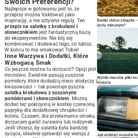
Swoich Preferencji?
Najlepsze w gotowaniu jest to, że
przepisy można traktować jako
inspirację, a nie sztywne reguły. Ten
Bambi status związku 
życiu miłosnym?
przepis na sałatkę z brokułami i
słonecznikiem
jest fantastyczną bazą
do eksperymentów. Nie bój się
kombinować i dodawać tego, co lubisz.
W końcu to ma smakować Tobie!
Inne Warzywa i Dodatki, Które
Wzbogacą Smak
Co jeszcze można tu dorzucić? Opcji jest
mnóstwo. Świetnie pasują suszone
Wyniki meczów piłki noż
pomidory, które dodadzą nieco słodyczy i
Historia
kwasowości – tak powstaje pyszna
sałatka brokułowa z suszonymi
pomidorami i słonecznikiem
. Można
dodać też pokrojoną w kostkę czerwoną
paprykę dla dodatkowej chrupkości i
koloru. Czasem, dla przełamania smaku,
dorzucam garść żurawiny lub rodzynek.
Jeśli chcesz, by sałatka była bardziej
sycąca, idealnie sprawdzi się wersja z
Jak uniknąć oszustw h