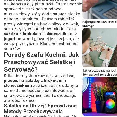
np. koperku czy pietruszki. Fantastycznie
sprawdzi się też sos miodowo-
musztardowy, który doda sałatce słodko-
ostrego charakteru. Czasem robię też
Najczęstsze oszustwa f
prosty winegret na bazie oliwy z oliwek,
uniknąć
soku z cytryny i odrobiny miodu. Taka
sałatka z brokułami i słonecznikiem z
jogurtem
w roli głównej jest lżejsza, ale
wciąż przepyszna. Kluczem jest balans
smaków.
Porady Szefa Kuchni: Jak
Przechowywać Sałatkę i
Serwować?
Jak oszczędzać na rac
30+ sprawdzonych sp
Kilka drobnych trików sprawi, że Twój
przepis na sałatkę z brokułami i
słonecznikiem
zawsze będzie udany, a
samo danie będzie prezentować się i
smakować wyśmienicie. To drobiazgi,
ale robią różnicę.
Sałatka na Dłużej: Sprawdzone
Metody Przechowywania
Najlepiej smakuje świeża, to jasne. Ale