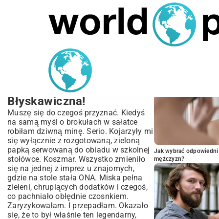
MARIUSZ ŁAMAGA
05.10.2025
SPORT
POPULARNE A
Przepis na sałatkę z
brokułami i słonecznikiem
– Chrupiąca i
Błyskawiczna!
Muszę się do czegoś przyznać. Kiedyś
na samą myśl o brokułach w sałatce
robiłam dziwną minę. Serio. Kojarzyły mi
się wyłącznie z rozgotowaną, zieloną
papką serwowaną do obiadu w szkolnej
Jak wybrać odpowiedni 
stołówce. Koszmar. Wszystko zmieniło
mężczyzn?
się na jednej z imprez u znajomych,
gdzie na stole stała ONA. Miska pełna
zieleni, chrupiących dodatków i czegoś,
co pachniało obłędnie czosnkiem.
Zaryzykowałam. I przepadłam. Okazało
się, że to był właśnie ten legendarny,