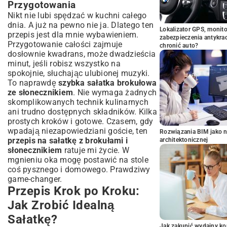
Przygotowania
Nikt nie lubi spędzać w kuchni całego
dnia. A już na pewno nie ja. Dlatego ten
Lokalizator GPS, monito
przepis jest dla mnie wybawieniem.
zabezpieczenia antykra
Przygotowanie całości zajmuje
chronić auto?
dosłownie kwadrans, może dwadzieścia
minut, jeśli robisz wszystko na
spokojnie, słuchając ulubionej muzyki.
To naprawdę
szybka sałatka brokułowa
ze słonecznikiem
. Nie wymaga żadnych
skomplikowanych technik kulinarnych
ani trudno dostępnych składników. Kilka
prostych kroków i gotowe. Czasem, gdy
wpadają niezapowiedziani goście, ten
Rozwiązania BIM jako n
przepis na sałatkę z brokułami i
architektonicznej
słonecznikiem
ratuje mi życie. W
mgnieniu oka mogę postawić na stole
coś pysznego i domowego. Prawdziwy
game-changer.
Przepis Krok po Kroku:
Jak Zrobić Idealną
Sałatkę?
Jak zakupić wydajny ko