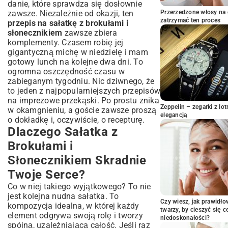
Smaku
danie, które sprawdza się dosłownie
Wariacje na Temat: Jak Dostosować
zawsze. Niezależnie od okazji, ten
Przerzedzone włosy na 
zatrzymać ten proces
Sałatkę do Swoich Preferencji?
przepis na sałatkę z brokułami i
słonecznikiem
zawsze zbiera
Inne Warzywa i Dodatki, Które Wzbogacą
komplementy. Czasem robię jej
Smak
gigantyczną michę w niedzielę i mam
Eksperymentowanie z Sosami
gotowy lunch na kolejne dwa dni. To
Porady Szefa Kuchni: Jak
ogromna oszczędność czasu w
Przechowywać Sałatkę i Serwować?
zabieganym tygodniu. Nic dziwnego, że
Sałatka na Dłużej: Sprawdzone Metody
to jeden z najpopularniejszych przepisów
Przechowywania
na imprezowe przekąski. Po prostu znika
Zeppelin – zegarki z l
Z Czym Podawać Sałatkę z Brokułami i
w okamgnieniu, a goście zawsze proszą
elegancją
Słonecznikiem?
o dokładkę i, oczywiście, o recepturę.
Dlaczego Sałatka z
Sałatka z Brokułami i Słonecznikiem w
Diecie: Korzyści Zdrowotne
Brokułami i
Podsumowanie: Twoja Nowa Ulubiona
Słonecznikiem Skradnie
Sałatka
Twoje Serce?
Co w niej takiego wyjątkowego? To nie
jest kolejna nudna sałatka. To
Czy wiesz, jak prawidł
kompozycja idealna, w której każdy
twarzy, by cieszyć się 
element odgrywa swoją rolę i tworzy
niedoskonałości?
spójną, uzależniającą całość. Jeśli raz