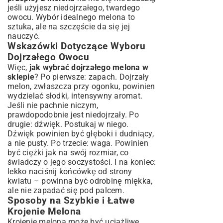
jeśli użyjesz niedojrzałego, twardego
owocu. Wybór idealnego melona to
sztuka, ale na szczęście da się jej
nauczyć.
Wskazówki Dotyczące Wyboru
Dojrzałego Owocu
Więc,
jak wybrać dojrzałego melona w
sklepie
? Po pierwsze: zapach. Dojrzały
melon, zwłaszcza przy ogonku, powinien
wydzielać słodki, intensywny aromat.
Jeśli nie pachnie niczym,
prawdopodobnie jest niedojrzały. Po
drugie: dźwięk. Postukaj w niego.
Dźwięk powinien być głęboki i dudniący,
a nie pusty. Po trzecie: waga. Powinien
być ciężki jak na swój rozmiar, co
świadczy o jego soczystości. I na koniec:
lekko naciśnij końcówkę od strony
kwiatu – powinna być odrobinę miękka,
ale nie zapadać się pod palcem.
Sposoby na Szybkie i Łatwe
Krojenie Melona
Krojenie melona może być uciążliwe