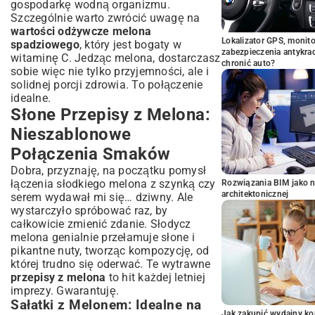
gospodarkę wodną organizmu.
Szczególnie warto zwrócić uwagę na
wartości odżywcze melona
Lokalizator GPS, monito
spadziowego
, który jest bogaty w
zabezpieczenia antykra
witaminę C. Jedząc melona, dostarczasz
chronić auto?
sobie więc nie tylko przyjemności, ale i
solidnej porcji zdrowia. To połączenie
idealne.
Słone Przepisy z Melona:
Nieszablonowe
Połączenia Smaków
Dobra, przyznaję, na początku pomysł
łączenia słodkiego melona z szynką czy
Rozwiązania BIM jako n
architektonicznej
serem wydawał mi się… dziwny. Ale
wystarczyło spróbować raz, by
całkowicie zmienić zdanie. Słodycz
melona genialnie przełamuje słone i
pikantne nuty, tworząc kompozycję, od
której trudno się oderwać. Te wytrawne
przepisy z melona
to hit każdej letniej
imprezy. Gwarantuję.
Sałatki z Melonem: Idealne na
Jak zakupić wydajny ko