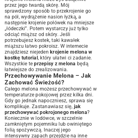
przez jego twardą skórę. Mój
sprawdzony sposób to przekrojenie go
na pół, wydrążenie nasion łyżką, a
następnie krojenie połówek na mniejsze
„łódeczki”. Potem wystarczy już tylko
odciąć miąższ od skóry. Jeśli
potrzebujesz kostek, taki kawałek
miąższu łatwo pokroisz. W internecie
znajdziesz niejeden
krojenie melona w
kostkę tutorial
, który ułatwi ci zadanie.
Wszystkie te
przepisy z melona
będą
łatwiejsze do zrealizowania.
Przechowywanie Melona – Jak
Zachować Świeżość?
Całego melona możesz przechowywać w
temperaturze pokojowej przez kilka dni.
Gdy go jednak napoczniesz, sprawa się
komplikuje. Zastanawiasz się,
jak
przechowywać pokrojonego melona
?
Koniecznie w lodówce, w szczelnie
zamkniętym pojemniku lub owiniętego
folią spożywczą. Inaczej jego
intensywny zapach przejdzie na inne