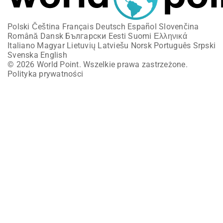
Polski
Čeština
Français
Deutsch
Español
Slovenčina
Română
Dansk
Български
Eesti
Suomi
Ελληνικά
Italiano
Magyar
Lietuvių
Latviešu
Norsk
Português
Srpski
Svenska
English
© 2026 World Point. Wszelkie prawa zastrzeżone.
Polityka prywatności