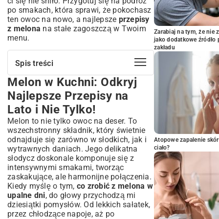
ci się nie śniło. Przygotuj się na podróż
po smakach, która sprawi, że pokochasz
ten owoc na nowo, a najlepsze
przepisy
z melona
na stałe zagoszczą w Twoim
Zarabiaj na tym, że ni
menu.
jako dodatkowe źródło 
zakładu
Spis treści
Melon w Kuchni: Odkryj
Melon w Kuchni: Odkryj Najlepsze
Przepisy na Lato i Nie Tylko!
Najlepsze Przepisy na
Dlaczego Warto Jeść Melona?
Lato i Nie Tylko!
Właściwości i Rodzaje
Melon to nie tylko owoc na deser. To
Kantalupa, Spadziowy, Galia – Poznaj
wszechstronny składnik, który świetnie
Różnice
odnajduje się zarówno w słodkich, jak i
Atopowe zapalenie skór
Bogactwo Witamin i Orzeźwienie w
wytrawnych daniach. Jego delikatna
ciało?
Jednym
słodycz doskonale komponuje się z
Słone Przepisy z Melona:
intensywnymi smakami, tworząc
Nieszablonowe Połączenia Smaków
zaskakujące, ale harmonijne połączenia.
Sałatki z Melonem: Idealne na Lekki Obiad
Kiedy myślę o tym,
co zrobić z melona w
lub Kolację
upalne dni
, do głowy przychodzą mi
Melon z Szynką Parmeńską i Rukolą
dziesiątki pomysłów. Od lekkich sałatek,
przez chłodzące napoje, aż po
Egzotyczna Sałatka z Melonem, Fetą i