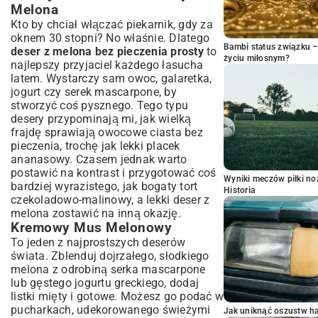
Melona
Kto by chciał włączać piekarnik, gdy za
oknem 30 stopni? No właśnie. Dlatego
Bambi status związku 
deser z melona bez pieczenia prosty
to
życiu miłosnym?
najlepszy przyjaciel każdego łasucha
latem. Wystarczy sam owoc, galaretka,
jogurt czy serek mascarpone, by
stworzyć coś pysznego. Tego typu
desery przypominają mi, jak wielką
frajdę sprawiają owocowe ciasta bez
pieczenia, trochę jak lekki
placek
ananasowy
. Czasem jednak warto
postawić na kontrast i przygotować coś
Wyniki meczów piłki noż
bardziej wyrazistego, jak bogaty
tort
Historia
czekoladowo-malinowy
, a lekki deser z
melona zostawić na inną okazję.
Kremowy Mus Melonowy
To jeden z najprostszych deserów
świata. Zblenduj dojrzałego, słodkiego
melona z odrobiną serka mascarpone
lub gęstego jogurtu greckiego, dodaj
listki mięty i gotowe. Możesz go podać w
pucharkach, udekorowanego świeżymi
Jak uniknąć oszustw h