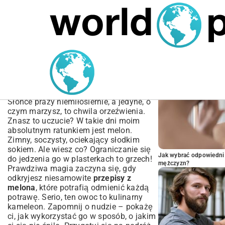
MARIUSZ ŁAMAGA
05.10.2025
SPORT
POPULARNE A
Przepisy z Melona: 50+
Pomysłów na Dania,
Desery i Napoje
Słońce praży niemiłosiernie, a jedyne, o
czym marzysz, to chwila orzeźwienia.
Znasz to uczucie? W takie dni moim
absolutnym ratunkiem jest melon.
Zimny, soczysty, ociekający słodkim
sokiem. Ale wiesz co? Ograniczanie się
Jak wybrać odpowiedni 
do jedzenia go w plasterkach to grzech!
mężczyzn?
Prawdziwa magia zaczyna się, gdy
odkryjesz niesamowite
przepisy z
melona
, które potrafią odmienić każdą
potrawę. Serio, ten owoc to kulinarny
kameleon. Zapomnij o nudzie – pokażę
ci, jak wykorzystać go w sposób, o jakim