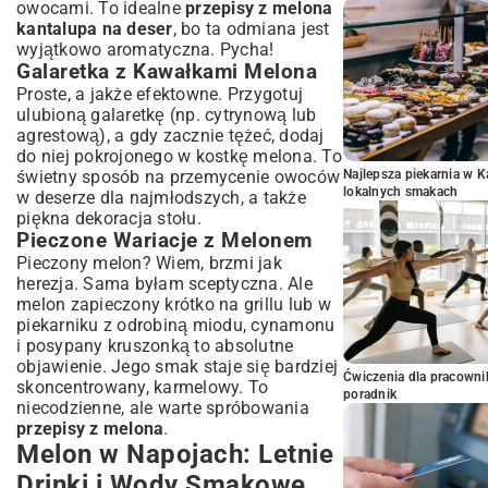
owocami. To idealne
przepisy z melona
kantalupa na deser
, bo ta odmiana jest
wyjątkowo aromatyczna. Pycha!
Galaretka z Kawałkami Melona
Proste, a jakże efektowne. Przygotuj
ulubioną galaretkę (np. cytrynową lub
agrestową), a gdy zacznie tężeć, dodaj
do niej pokrojonego w kostkę melona. To
świetny sposób na przemycenie owoców
Najlepsza piekarnia w 
lokalnych smakach
w deserze dla najmłodszych, a także
piękna dekoracja stołu.
Pieczone Wariacje z Melonem
Pieczony melon? Wiem, brzmi jak
herezja. Sama byłam sceptyczna. Ale
melon zapieczony krótko na grillu lub w
piekarniku z odrobiną miodu, cynamonu
i posypany kruszonką to absolutne
objawienie. Jego smak staje się bardziej
Ćwiczenia dla pracown
skoncentrowany, karmelowy. To
poradnik
niecodzienne, ale warte spróbowania
przepisy z melona
.
Melon w Napojach: Letnie
Drinki i Wody Smakowe