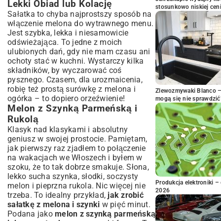
Lekki Obiad lub Kolację
stosunkowo niskiej cen
Sałatka to chyba najprostszy sposób na
włączenie melona do wytrawnego menu.
Jest szybka, lekka i niesamowicie
odświeżająca. To jedne z moich
ulubionych dań, gdy nie mam czasu ani
ochoty stać w kuchni. Wystarczy kilka
składników, by wyczarować coś
pysznego. Czasem, dla urozmaicenia,
robię też prostą
surówkę z melona i
Zlewozmywaki Blanco – 
ogórka
– to dopiero orzeźwienie!
mogą się nie sprawdzić
Melon z Szynką Parmeńską i
Rukolą
Klasyk nad klasykami i absolutny
geniusz w swojej prostocie. Pamiętam,
jak pierwszy raz zjadłem to połączenie
na wakacjach we Włoszech i byłem w
szoku, że to tak dobrze smakuje. Słona,
lekko sucha szynka, słodki, soczysty
Produkcja elektroniki – 
melon i pieprzna rukola. Nic więcej nie
2026
trzeba. To idealny przykład,
jak zrobić
sałatkę z melona i szynki
w pięć minut.
Podana jako
melon z szynką parmeńską