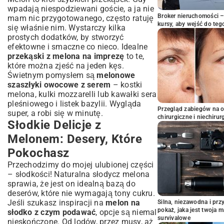
wpadają niespodziewani goście, a ja nie
Broker nieruchomości – 
mam nic przygotowanego, często ratuję
kursy, aby wejść do teg
się właśnie nim. Wystarczy kilka
prostych dodatków, by stworzyć
efektowne i smaczne co nieco. Idealne
przekąski z melona na imprezę
to te,
które można zjeść na jeden kęs.
Świetnym pomysłem są
melonowe
szaszłyki owocowe z serem
– kostki
melona, kulki mozzarelli lub kawałki sera
pleśniowego i listek bazylii. Wygląda
Przegląd zabiegów na 
super, a robi się w minutę.
chirurgiczne i niechirur
Słodkie Delicje z
Melonem: Desery, Które
Pokochasz
Przechodzimy do mojej ulubionej części
– słodkości! Naturalna słodycz melona
sprawia, że jest on idealną bazą do
deserów, które nie wymagają tony cukru.
Jeśli szukasz inspiracji na
melon na
Silna, niezawodna i pr
pokaż, jaka jest twoja 
słodko z czym podawać
, opcje są niemal
survivalowe
nieskończone. Od lodów, przez musy, aż