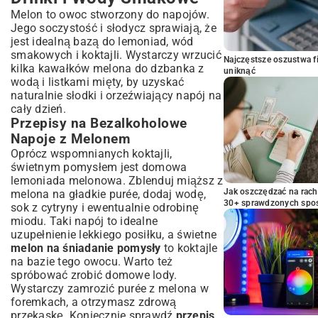
Melon to owoc stworzony do napojów.
Jego soczystość i słodycz sprawiają, że
jest idealną bazą do lemoniad, wód
smakowych i koktajli. Wystarczy wrzucić
Najczęstsze oszustwa f
kilka kawałków melona do dzbanka z
uniknąć
wodą i listkami mięty, by uzyskać
naturalnie słodki i orzeźwiający napój na
cały dzień.
Przepisy na Bezalkoholowe
Napoje z Melonem
Oprócz wspomnianych koktajli,
świetnym pomysłem jest domowa
lemoniada melonowa. Zblenduj miąższ z
Jak oszczędzać na rac
melona na gładkie purée, dodaj wodę,
30+ sprawdzonych sp
sok z cytryny i ewentualnie odrobinę
miodu. Taki napój to idealne
uzupełnienie lekkiego posiłku, a świetne
melon na śniadanie pomysły
to koktajle
na bazie tego owocu. Warto też
spróbować zrobić domowe lody.
Wystarczy zamrozić purée z melona w
foremkach, a otrzymasz zdrową
przekąskę. Koniecznie sprawdź
przepis