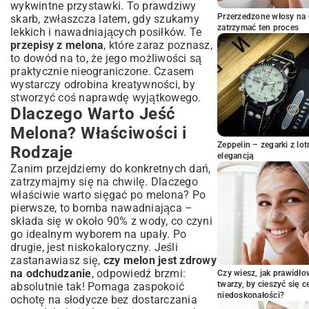
Miętą
wykwintne przystawki. To prawdziwy
Przerzedzone włosy na 
skarb, zwłaszcza latem, gdy szukamy
Przekąski i Przystawki z Melonem
zatrzymać ten proces
lekkich i nawadniających posiłków. Te
Słodkie Delicje z Melonem: Desery, Które
przepisy z melona
, które zaraz poznasz,
Pokochasz
to dowód na to, że jego możliwości są
Orzeźwiające Koktajle i Smoothies z
praktycznie nieograniczone. Czasem
Melona
wystarczy odrobina kreatywności, by
Desery Bez Pieczenia z Użyciem Melona
stworzyć coś naprawdę wyjątkowego.
Dlaczego Warto Jeść
Kremowy Mus Melonowy
Galaretka z Kawałkami Melona
Melona? Właściwości i
Pieczone Wariacje z Melonem
Zeppelin – zegarki z l
Rodzaje
elegancją
Melon w Napojach: Letnie Drinki i Wody
Zanim przejdziemy do konkretnych dań,
Smakowe
zatrzymajmy się na chwilę. Dlaczego
Przepisy na Bezalkoholowe Napoje z
właściwie warto sięgać po melona? Po
Melonem
pierwsze, to bomba nawadniająca –
Melonowe Koktajle z Alkoholem
składa się w około 90% z wody, co czyni
Jak Wybrać i Przygotować Idealnego
go idealnym wyborem na upały. Po
Melona? Porady Eksperta
drugie, jest niskokaloryczny. Jeśli
zastanawiasz się,
czy melon jest zdrowy
Wskazówki Dotyczące Wyboru Dojrzałego
na odchudzanie
, odpowiedź brzmi:
Czy wiesz, jak prawidł
Owocu
twarzy, by cieszyć się 
absolutnie tak! Pomaga zaspokoić
Sposoby na Szybkie i Łatwe Krojenie
niedoskonałości?
ochotę na słodycze bez dostarczania
Melona