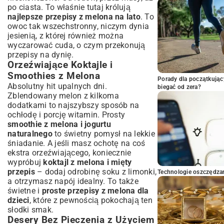
po ciasta. To właśnie tutaj królują
najlepsze przepisy z melona na lato
. To
owoc tak wszechstronny, niczym dynia
jesienią, z której również można
wyczarować cuda, o czym przekonują
przepisy na dynię
.
Orzeźwiające Koktajle i
Smoothies z Melona
Porady dla początkując
Absolutny hit upalnych dni.
biegać od zera?
Zblendowany melon z kilkoma
dodatkami to najszybszy sposób na
ochłodę i porcję witamin. Prosty
smoothie z melona i jogurtu
naturalnego
to świetny pomysł na lekkie
śniadanie. A jeśli masz ochotę na coś
ekstra orzeźwiającego, koniecznie
wypróbuj
koktajl z melona i mięty
przepis
– dodaj odrobinę soku z limonki,
Technologie oszczędzan
a otrzymasz napój idealny. To także
świetne i
proste przepisy z melona dla
dzieci
, które z pewnością pokochają ten
słodki smak.
Desery Bez Pieczenia z Użyciem