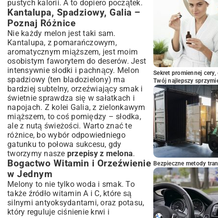
pustych kalorii. A to dopiero początek.
Przechowywanie Melona – Jak Zachować
Kantalupa, Spadziowy, Galia –
Świeżość?
Poznaj Różnice
Podsumowanie: Melon w Twojej Kuchni
Nie każdy melon jest taki sam.
– Niezliczone Możliwości!
Kantalupa, z pomarańczowym,
aromatycznym miąższem, jest moim
osobistym faworytem do deserów. Jest
intensywnie słodki i pachnący. Melon
Sekret promiennej cery,
spadziowy (ten bladozielony) ma
Twój najlepszy sprzymi
bardziej subtelny, orzeźwiający smak i
świetnie sprawdza się w sałatkach i
napojach. Z kolei Galia, z zielonkawym
miąższem, to coś pomiędzy – słodka,
ale z nutą świeżości. Warto znać te
różnice, bo wybór odpowiedniego
gatunku to połowa sukcesu, gdy
tworzymy nasze
przepisy z melona
.
Bogactwo Witamin i Orzeźwienie
Bezpieczne metody trans
w Jednym
Melony to nie tylko woda i smak. To
także źródło witamin A i C, które są
silnymi antyoksydantami, oraz potasu,
który reguluje ciśnienie krwi i