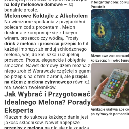
Inteligentny dom: co k
na lody melonowe domowe
– są
Poradnik
banalnie proste.
Melonowe Koktajle z Alkoholem
Na wieczorne spotkania z przyjaciółmi
polecam coś z procentami. Melon
doskonale komponuje się z białym
winem, prosecco czy wódką. Prosty
drink z melona i prosecco przepis
to hit
każdej imprezy: zblenduj schłodzonego
melona, wlej do kieliszka i uzupełnij
Biznesowe zastosowani
prosecco. Proste, eleganckie i obłędnie
korzyściach i wdrożeni
smaczne. Nawet domowy dżem można z
niego zrobić! Wprawdzie częściej sięgam
po
przepis na dżem z aronii
, ale
przepis
na dżem z melona cytrynowego
również
ma swoich zwolenników.
Jak Wybrać i Przygotować
Idealnego Melona? Porady
Eksperta
Aplikacje ułatwiające c
po cyfrowych pomocni
Kluczem do sukcesu każdego dania jest
jakość składników. Nawet najlepsze
przepisy z melona
na nic się nie zdadzą,