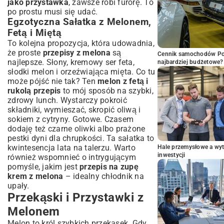
jako przystawka
, zawsze robi furorę. To
po prostu musi się udać.
Egzotyczna Sałatka z Melonem,
Fetą i Miętą
To kolejna propozycja, która udowadnia,
że proste
przepisy z melona
są
Cennik samochodów Por
najlepsze. Słony, kremowy ser feta,
najbardziej budżetowe?
słodki melon i orzeźwiająca mięta. Co tu
może pójść nie tak? Ten
melon z fetą i
rukolą przepis
to mój sposób na szybki,
zdrowy lunch. Wystarczy pokroić
składniki, wymieszać, skropić oliwą i
sokiem z cytryny. Gotowe. Czasem
dodaję też czarne oliwki albo prażone
pestki dyni dla chrupkości. Ta sałatka to
kwintesencja lata na talerzu. Warto
Hale przemysłowe a wyt
inwestycji
również wspomnieć o intrygującym
pomyśle, jakim jest
przepis na zupę
krem z melona
– idealny chłodnik na
upały.
Przekąski i Przystawki z
Melonem
Melon to król szybkich przekąsek. Gdy