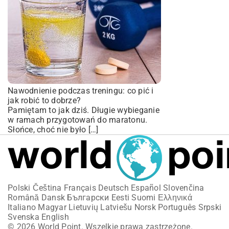
Nawodnienie podczas treningu: co pić i
jak robić to dobrze?
Pamiętam to jak dziś. Długie wybieganie
w ramach przygotowań do maratonu.
Słońce, choć nie było […]
Polski
Čeština
Français
Deutsch
Español
Slovenčina
Română
Dansk
Български
Eesti
Suomi
Ελληνικά
Italiano
Magyar
Lietuvių
Latviešu
Norsk
Português
Srpski
Svenska
English
© 2026 World Point. Wszelkie prawa zastrzeżone.