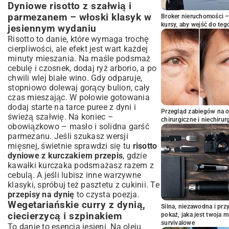
Dyniowe risotto z szałwią i
parmezanem – włoski klasyk w
Broker nieruchomości – 
kursy, aby wejść do teg
jesiennym wydaniu
Risotto to danie, które wymaga trochę
cierpliwości, ale efekt jest wart każdej
minuty mieszania. Na maśle podsmaż
cebulę i czosnek, dodaj ryż arborio, a po
chwili wlej białe wino. Gdy odparuje,
stopniowo dolewaj gorący bulion, cały
czas mieszając. W połowie gotowania
dodaj starte na tarce puree z dyni i
Przegląd zabiegów na 
świeżą szałwię. Na koniec –
chirurgiczne i niechirur
obowiązkowo – masło i solidna garść
parmezanu. Jeśli szukasz wersji
mięsnej, świetnie sprawdzi się tu
risotto
dyniowe z kurczakiem przepis
, gdzie
kawałki kurczaka podsmażasz razem z
cebulą. A jeśli lubisz inne warzywne
klasyki, spróbuj też
pasztetu z cukinii
. Te
przepisy na dynię
to czysta poezja.
Wegetariańskie curry z dynią,
Silna, niezawodna i pr
ciecierzycą i szpinakiem
pokaż, jaka jest twoja 
survivalowe
To danie to esencja jesieni. Na oleju