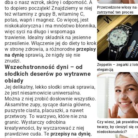
Dyniowe risotto z szałwią i parmezanem –
dba o nasz wzrok, skórę i odporność. A
włoski klasyk w jesiennym wydaniu
to dopiero początek! Znajdziemy w niej
Przerzedzone włosy na 
Wegetariańskie curry z dynią, ciecierzycą i
zatrzymać ten proces
też witaminy z grupy B, witaminę C,
szpinakiem
potas, wapń i magnez. Co więcej, jest
Makaron z kremowym sosem dyniowym –
niskokaloryczna i ma mnóstwo błonnika,
prosty i sycący posiłek
więc syci na długo i wspomaga
trawienie. Idealny składnik na jesienne
Słodkie Chwile z Dynią: Ciasta, Desery i
przesilenie. Włączenie jej do diety to krok
Wypieki
w stronę zdrowia, a różnorodne
przepisy
Przepis na puszyste ciasto dyniowe z
na dynię
sprawią, że nigdy się nie
korzennymi przyprawami
znudzi.
Dyniowe muffinki z kawałkami czekolady i
Zeppelin – zegarki z l
Wszechstronność dyni – od
orzechami
elegancją
słodkich deserów po wytrawne
Placuszki dyniowe z jabłkiem – idealne na
obiady
śniadanie lub podwieczorek
Jej delikatny, lekko słodki smak sprawia,
Dynia na Dłużej: Sprawdzone Przepisy
że jest niesamowicie uniwersalna.
na Domowe Przetwory
Można z niej zrobić dosłownie wszystko.
Jak zrobić dżem dyniowy z nutą
Aksamitne zupy, sycące dania główne,
pomarańczy i cynamonu?
puszyste ciasta, placuszki, a nawet
Pikantna dynia marynowana – doskonały
przetwory. To warzywo, które nie zna
dodatek do dań mięsnych
granic. Wystarczy odrobina
Czy wiesz, jak prawidł
Puree dyniowe – baza do wielu przepisów
twarzy, by cieszyć się 
kreatywności, by wyczarować z niej
na jesień i zimę
niedoskonałości?
prawdziwe cuda. Te
przepisy na dynię
,