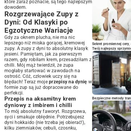
Fit i Zdrowe Przepisy z Dynią: Lekko,
które zaraz poznacie, są tego najlepszym
Smacznie i Odżywczo
dowodem.
Rozgrzewające Zupy z
Sałatka z pieczoną dynią, rukolą i kozim
serem – lekki lunch
Dyni: Od Klasyki po
Dyniowe bowl z kaszą i warzywami –
Egzotyczne Wariacje
pełnowartościowy posiłek
Dietetyczny gulasz dyniowy z warzywami –
Gdy za oknem plucha, nie ma nic
sycący i niskokaloryczny
lepszego niż miska gorącej, kremowej
Sekret promiennej cery,
zupy. A zupy z dyni to absolutny klasyk
Praktyczny Poradnik: Wybór,
Twój najlepszy sprzymi
jesieni. Pamiętam, jak za pierwszym
Przygotowanie i Przechowywanie Dyni
razem, gdy robiłam krem, przesadziłam z
Jakie odmiany dyni wybrać do konkretnych
chilli. Mój mąż twierdził, że zupa
potraw?
mogłaby startować w zawodach na
Łatwe metody obierania i krojenia dyni –
ostrość. Cóż, człowiek uczy się na
oszczędność czasu
błędach! Teraz moje
przepisy na dynię
w
Wskazówki dotyczące przechowywania
formie zup są już dopracowane do
dyni i jej przetworów
perfekcji.
Podsumowanie: Dynia – Nieskończone
Przepis na aksamitny krem
Bezpieczne metody trans
Możliwości w Twojej Kuchni
dyniowy z imbirem i chilli
To mój absolutny faworyt. Rozgrzewa,
syci i smakuje obłędnie. Potrzebujesz
dyni hokkaido (nie trzeba jej obierać!),
kilku ziemniaków, cebuli, czosnku,