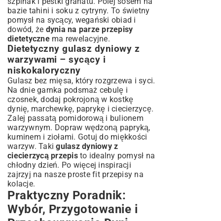
szpinak i pestki granatu. Polej sosem na
bazie tahini i soku z cytryny. To świetny
pomysł na sycący, wegański obiad i
dowód, że
dynia na parze przepisy
dietetyczne
ma rewelacyjne.
Dietetyczny gulasz dyniowy z
warzywami – sycący i
niskokaloryczny
Gulasz bez mięsa, który rozgrzewa i syci.
Na dnie garnka podsmaż cebulę i
czosnek, dodaj pokrojoną w kostkę
dynię, marchewkę, paprykę i ciecierzycę.
Zalej passatą pomidorową i bulionem
warzywnym. Dopraw wędzoną papryką,
kuminem i ziołami. Gotuj do miękkości
warzyw. Taki
gulasz dyniowy z
ciecierzycą przepis
to idealny pomysł na
chłodny dzień. Po więcej inspiracji
zajrzyj na nasze
proste fit przepisy na
kolacje
.
Praktyczny Poradnik:
Wybór, Przygotowanie i