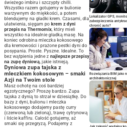
świeżego imbiru i szczypty chilli.
Wszystko razem gotujemy w bulionie
warzywnym do miękkości, a potem
Lokalizator GPS, monito
blendujemy na gładki krem. Czasami, dla
zabezpieczenia antykra
ułatwienia, sięgam po
krem z dyni
chronić auto?
przepis na Thermomix
, który mieli
wszystko na idealnie gładką masę. Na
koniec odrobina mleczka kokosowego
dla kremowości i prażone pestki dyni do
posypania. Proste. Pyszne. Idealne. To
bez wątpienia jedne z
najlepsze przepisy
na zupę dyniową
, jakie istnieją.
Dyniowa zupa tajska z
mleczkiem kokosowym – smaki
Rozwiązania BIM jako n
architektonicznej
Azji na Twoim stole
Masz ochotę na coś bardziej
egzotycznego? Proszę bardzo. Zupa
tajska z dynią to strzał w dziesiątkę. Do
bazy z dyni, bulionu i mleczka
kokosowego dodajemy pastę curry
(czerwoną lub zieloną), trawę cytrynową
i liście kaffiru. Całość gotujemy, aż
smaki się przegryzą. Podajemy z
Jak zakupić wydajny ko