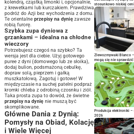
kolendrą, cząstką limonki i, opcjonalnie,
stosunkowo niskiej cen
z krewetkami lub kurczakiem. Prawdziwa
podróż do Azji bez wychodzenia z domu.
Te orientalne
przepisy na dynię
zawsze
robią furorę.
Szybka zupa dyniowa z
grzankami – idealna na chłodne
wieczory
Potrzebujesz czegoś na szybko? Ta
wersja jest dla ciebie. Użyj gotowego
Zlewozmywaki Blanco – 
mogą się nie sprawdzić
puree z dyni (domowego lub ze słoika),
dodaj bulion, podsmażoną cebulkę,
dopraw solą, pieprzem i gałką
muszkatołową. Zagotuj i gotowe! W
międzyczasie na suchej patelni podpraż
kromki chleba z odrobiną czosnku i ziół.
Taka prosta zupa to dowód, że świetne
przepisy na dynię
nie muszą być
skomplikowane.
Produkcja elektroniki – 
Główne Dania z Dynią:
2026
Pomysły na Obiad, Kolację
i Wiele Więcej