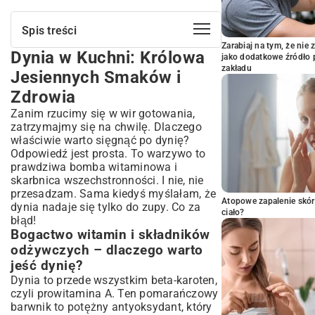
Spis treści
Zarabiaj na tym, że ni
Dynia w Kuchni: Królowa
Dynia w Kuchni: Królowa Jesiennych
jako dodatkowe źródło 
Smaków i Zdrowia
zakładu
Jesiennych Smaków i
Bogactwo witamin i składników
Zdrowia
odżywczych – dlaczego warto jeść dynię?
Zanim rzucimy się w wir gotowania,
Wszechstronność dyni – od słodkich
deserów po wytrawne obiady
zatrzymajmy się na chwilę. Dlaczego
właściwie warto sięgnąć po dynię?
Rozgrzewające Zupy z Dyni: Od Klasyki
Odpowiedź jest prosta. To warzywo to
po Egzotyczne Wariacje
prawdziwa bomba witaminowa i
Przepis na aksamitny krem dyniowy z
skarbnica wszechstronności. I nie, nie
imbirem i chilli
przesadzam. Sama kiedyś myślałam, że
Dyniowa zupa tajska z mleczkiem
Atopowe zapalenie skór
dynia nadaje się tylko do zupy. Co za
kokosowym – smaki Azji na Twoim stole
ciało?
błąd!
Szybka zupa dyniowa z grzankami –
Bogactwo witamin i składników
idealna na chłodne wieczory
odżywczych – dlaczego warto
Główne Dania z Dynią: Pomysły na
jeść dynię?
Obiad, Kolację i Wiele Więcej
Dynia to przede wszystkim beta-karoten,
Pieczona dynia z ziołami, czosnkiem i
czyli prowitamina A. Ten pomarańczowy
serem feta – aromatyczny dodatek
barwnik to potężny antyoksydant, który