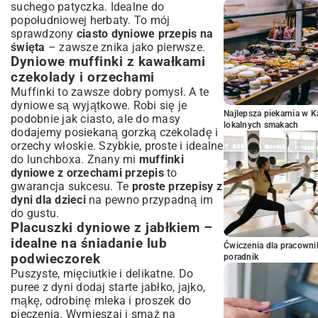
suchego patyczka. Idealne do
popołudniowej herbaty. To mój
sprawdzony
ciasto dyniowe przepis na
święta
– zawsze znika jako pierwsze.
Dyniowe muffinki z kawałkami
czekolady i orzechami
Muffinki to zawsze dobry pomysł. A te
dyniowe są wyjątkowe. Robi się je
Najlepsza piekarnia w 
podobnie jak ciasto, ale do masy
lokalnych smakach
dodajemy posiekaną gorzką czekoladę i
orzechy włoskie. Szybkie, proste i idealne
do lunchboxa. Znany mi
muffinki
dyniowe z orzechami przepis
to
gwarancja sukcesu. Te
proste przepisy z
dyni dla dzieci
na pewno przypadną im
do gustu.
Placuszki dyniowe z jabłkiem –
idealne na śniadanie lub
Ćwiczenia dla pracown
podwieczorek
poradnik
Puszyste, mięciutkie i delikatne. Do
puree z dyni dodaj starte jabłko, jajko,
mąkę, odrobinę mleka i proszek do
pieczenia. Wymieszaj i smaż na