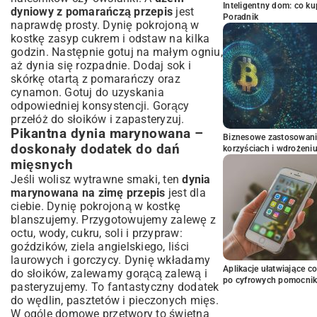
Inteligentny dom: co k
dyniowy z pomarańczą przepis
jest
Poradnik
naprawdę prosty. Dynię pokrojoną w
kostkę zasyp cukrem i odstaw na kilka
godzin. Następnie gotuj na małym ogniu,
aż dynia się rozpadnie. Dodaj sok i
skórkę otartą z pomarańczy oraz
cynamon. Gotuj do uzyskania
odpowiedniej konsystencji. Gorący
przełóż do słoików i zapasteryzuj.
Pikantna dynia marynowana –
Biznesowe zastosowani
doskonały dodatek do dań
korzyściach i wdrożeni
mięsnych
Jeśli wolisz wytrawne smaki, ten
dynia
marynowana na zimę przepis
jest dla
ciebie. Dynię pokrojoną w kostkę
blanszujemy. Przygotowujemy zalewę z
octu, wody, cukru, soli i przypraw:
goździków, ziela angielskiego, liści
laurowych i gorczycy. Dynię wkładamy
Aplikacje ułatwiające c
do słoików, zalewamy gorącą zalewą i
po cyfrowych pomocni
pasteryzujemy. To fantastyczny dodatek
do wędlin, pasztetów i pieczonych mięs.
W ogóle domowe przetwory to świetna