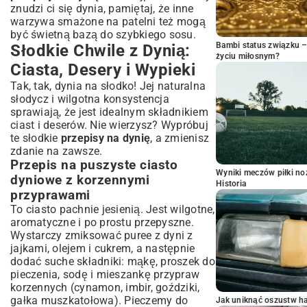
znudzi ci się dynia, pamiętaj, że inne
warzywa smażone na patelni
też mogą
być świetną bazą do szybkiego sosu.
Bambi status związku 
Słodkie Chwile z Dynią:
życiu miłosnym?
Ciasta, Desery i Wypieki
Tak, tak, dynia na słodko! Jej naturalna
słodycz i wilgotna konsystencja
sprawiają, że jest idealnym składnikiem
ciast i deserów. Nie wierzysz? Wypróbuj
te słodkie
przepisy na dynię
, a zmienisz
zdanie na zawsze.
Przepis na puszyste ciasto
Wyniki meczów piłki noż
dyniowe z korzennymi
Historia
przyprawami
To ciasto pachnie jesienią. Jest wilgotne,
aromatyczne i po prostu przepyszne.
Wystarczy zmiksować puree z dyni z
jajkami, olejem i cukrem, a następnie
dodać suche składniki: mąkę, proszek do
pieczenia, sodę i mieszankę przypraw
korzennych (cynamon, imbir, goździki,
gałka muszkatołowa). Pieczemy do
Jak uniknąć oszustw h