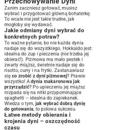
Przechowywanie Dyni
Zanim zaczniesz gotować, musisz
wybrać i przygotować główną bohaterkę.
To wcale nie jest takie trudne, jak
mogłoby się wydawać.
Jakie odmiany dyni wybrać do
konkretnych potraw?
To ważne pytanie, bo nie każda dynia
nadaje się do wszystkiego. Hokkaido jest
idealna do zup i pieczenia (nie trzeba jej
obierać!). Piżmowa ma mało pestek i
zwarty miąższ, świetnie nadaje się do
risotto, curry i na frytki. Zastanawiasz
się
co zrobić z dyni piżmowej
? Prawie
wszystko! A
dynia makaronowa jak
przyrządzić
? Po upieczeniu jej miąższ
rozpada się na nitki przypominające
spaghetti – idealna do zapiekanek.
Wiedza o tym,
jak wybrać dobrą dynię
do gotowania
, to połowa sukcesu.
Łatwe metody obierania i
krojenia dyni – oszczędność
czasu