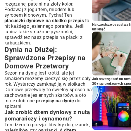
rozgrzanej patelni na złoty kolor.
Podawaj z jogurtem, miodem lub
syropem klonowym. Pycha! Ten
placuszki dyniowe na słodko przepis
to
Najczęstsze oszustwa f
hit każdego jesiennego poranka. Jeśli
uniknąć
lubisz takie smażone pyszności,
sprawdź też nasz
przepis na placki z
kabaczkiem
.
Dynia na Dłużej:
Sprawdzone Przepisy na
Domowe Przetwory
Sezon na dynię jest krótki, ale jej
smakiem możemy cieszyć się przez cały
Jak oszczędzać na rac
rok. Wystarczy zamknąć ją w słoikach.
30+ sprawdzonych sp
Domowe przetwory to świetny sposób na
zachowanie jesiennych skarbów, a oto
moje ulubione
przepisy na dynię
do
spiżarni.
Jak zrobić dżem dyniowy z nutą
pomarańczy i cynamonu?
Ten dżem to poezja. Idealny do grzanek,
naleśników czy owsianki. A
dżem