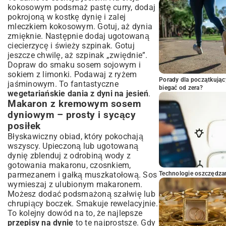
kokosowym podsmaż pastę curry, dodaj
pokrojoną w kostkę dynię i zalej
mleczkiem kokosowym. Gotuj, aż dynia
zmięknie. Następnie dodaj ugotowaną
ciecierzycę i świeży szpinak. Gotuj
jeszcze chwilę, aż szpinak „zwiędnie”.
Dopraw do smaku sosem sojowym i
sokiem z limonki. Podawaj z ryżem
Porady dla początkując
jaśminowym. To fantastyczne
biegać od zera?
wegetariańskie dania z dyni na jesień
.
Makaron z kremowym sosem
dyniowym – prosty i sycący
posiłek
Błyskawiczny obiad, który pokochają
wszyscy. Upieczoną lub ugotowaną
dynię zblenduj z odrobiną wody z
gotowania makaronu, czosnkiem,
parmezanem i gałką muszkatołową. Sos
Technologie oszczędzan
wymieszaj z ulubionym makaronem.
Możesz dodać podsmażoną szałwię lub
chrupiący boczek. Smakuje rewelacyjnie.
To kolejny dowód na to, że najlepsze
przepisy na dynię
to te najprostsze. Gdy