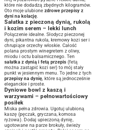
które nie dodadzą zbędnych kilogramów.
Oto moje ulubione
zdrowe przepisy z
dyni na kolację
.
Sałatka z pieczoną dynią, rukolą
i kozim serem – lekki lunch
Połączenie idealne. Słodycz pieczonej
dyni, pikantna rukola, kremowy kozi ser i
chrupiące orzechy włoskie. Całość
polana prostym winegretem z oliwy,
miodu i octu balsamicznego. Ten
sałatka z dynią i fetą przepis
(fetą
można zastąpić kozi ser) to mój stały
punkt w jesiennym menu. To jedne z tych
przepisy na dynię
, które są jednocześnie
eleganckie i proste.
Dyniowe bowl z kaszą i
warzywami – pełnowartościowy
posiłek
Miska pełna zdrowia. Ugotuj ulubioną
kaszę (pęczak, gryczana, komosa
ryżowa). Dodaj upieczoną dynię,
ugotowane na parze brokuły, świeży