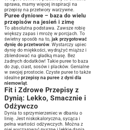
sprawa, mamy więcej inspiracji na
przepisy na przetwory warzywne
.
Puree dyniowe – baza do wielu
przepisów na jesień i zimę
To absolutna podstawa. Zawsze robię
większy zapas i mrożę w porcjach. To
świetny sposób na to,
jak przygotować
dynię do przetworów
. Wystarczy upiec
dynię do miękkości, wydrążyć miąższ i
zblendować na gładką masę. Bez
żadnych dodatków! Takie puree to baza
do zup, ciast, sosów i placków. Genialne
w swojej prostocie. Czyste puree to także
idealne
przepisy na puree z dyni dla
niemowląt
.
Fit i Zdrowe Przepisy z
Dynią: Lekko, Smacznie i
Odżywczo
Dynia to sprzymierzeniec w dbaniu o
linię. Jest niskokaloryczna, sycąca i
pełna wartości odżywczych. Można z
niej wyczarować pyszne i lekkie dania,