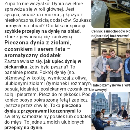
Zupa to nie wszystko! Dynia świetnie
sprawdza się w roli głównej. Jest
sycąca, smaczna i można ją łączyć z
nieskończoną ilością dodatków. Szukasz
pomysłu na obiad? Oto kilka inspiracji i
szybkie przepisy na dynię na obiad
,
Cennik samochodów Por
które z pewnością cię zachwycą.
najbardziej budżetowe?
Pieczona dynia z ziołami,
czosnkiem i serem feta –
aromatyczny dodatek
Zastanawiasz się,
jak upiec dynię w
piekarniku
, żeby była pyszna? To
banalnie proste. Pokrój dynię (np.
piżmową) w kostkę, wymieszaj z oliwą,
ulubionymi ziołami (tymianek i rozmaryn
Hale przemysłowe a wyt
pasują idealnie), posiekanym czosnkiem,
inwestycji
solą i pieprzem. Piecz do miękkości. Pod
koniec posyp pokruszoną fetą i zapiecz
jeszcze przez chwilę. Taka
pieczona
dynia z przyprawami korzennymi
to
świetny samodzielny posiłek lub dodatek
do mięs. To jedne z moich ulubionych
przepisy na dynię
.