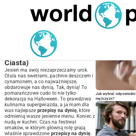
MARIUSZ ŁAMAGA
05.10.2025
SPORT
POPULARNE A
Kompletny Przewodnik:
Najlepsze Przepisy na
Dynię (Zupy, Obiady,
Ciasta)
Jesień ma swój niezaprzeczalny urok.
Otula nas swetrami, pachnie deszczem i
cynamonem, a co najważniejsze,
obdarowuje nas dynią. Tak, dynią! To
pomarańczowe cudo to nie tylko
Jak wybrać odpowiedni 
dekoracja na Halloween. To prawdziwa
mężczyzn?
kulinarna supergwiazda, a ja mam dla
was najlepsze
przepisy na dynię
, które
odmienią wasze jesienne menu. Koniec z
nudą w kuchni. Czas na festiwal
smaków, w którym główną rolę grają
właśnie sprawdzone
przepisy na dynię
.