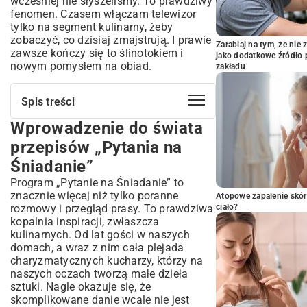
wcześniej nie słyszeliśmy. To prawdziwy
fenomen. Czasem włączam telewizor
tylko na segment kulinarny, żeby
zobaczyć, co dzisiaj zmajstrują. I prawie
Zarabiaj na tym, że ni
zawsze kończy się to ślinotokiem i
jako dodatkowe źródło 
nowym pomysłem na obiad.
zakładu
Spis treści
Wprowadzenie do świata
Wprowadzenie do świata przepisów
„Pytania na Śniadanie”
przepisów „Pytania na
Co sprawia, że przepisy z TVP są tak
Śniadanie”
popularne?
Program „Pytanie na Śniadanie” to
Przegląd najpopularniejszych kategorii
znacznie więcej niż tylko poranne
przepisów
Atopowe zapalenie skór
rozmowy i przegląd prasy. To prawdziwa
ciało?
Słodkości i desery – od klasyki po
kopalnia inspiracji, zwłaszcza
nowoczesność
kulinarnych. Od lat gości w naszych
Obiady i kolacje – inspiracje na każdy dzień
domach, a wraz z nim cała plejada
Zdrowe i szybkie propozycje na śniadanie
charyzmatycznych kucharzy, którzy na
Kultowi kucharze i ich niezapomniane
naszych oczach tworzą małe dzieła
dania
sztuki. Nagle okazuje się, że
skomplikowane danie wcale nie jest
Sekrety kuchni Jurka Nogala i innych