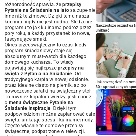
różnorodność sprawia, że
przepisy
Pytanie na Śniadanie na lato
są zupełnie
inne niż te zimowe. Dzięki temu nasza
kuchnia nigdy nie jest nudna. Śledzenie
Najczęstsze oszustwa f
programu to jak kulinarna podróż przez
uniknąć
pory roku, a każdy przystanek to nowe,
fascynujące smaki.
Okres przedświąteczny to czas, kiedy
program śniadaniowy staje się
absolutnym must-watch dla każdego
domowego kucharza. To wtedy
pojawiają się najlepsze
przepisy na
święta z Pytania na Śniadanie
. Od
tradycyjnego karpia w nowej odsłonie,
Jak oszczędzać na rac
przez idealne ciasto na piernik, aż po
30+ sprawdzonych sp
nowoczesne sałatki na świąteczny stół.
To również kopalnia wiedzy, jeśli chodzi
o
menu świąteczne Pytanie na
Śniadanie inspiracje
. Dzięki tym
podpowiedziom można zaplanować całe
święta, unikając stresu i kulinarnej nudy.
Często właśnie te
domowe przepisy
świąteczne
, podpatrzone w telewizji,