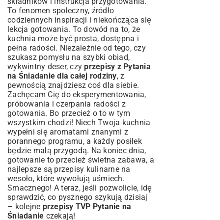
składników i instrukcja przygotowania.
To fenomen społeczny, źródło
codziennych inspiracji i niekończąca się
lekcja gotowania. To dowód na to, że
kuchnia może być prosta, dostępna i
pełna radości. Niezależnie od tego, czy
szukasz pomysłu na szybki obiad,
wykwintny deser, czy
przepisy z Pytania
na Śniadanie dla całej rodziny
, z
pewnością znajdziesz coś dla siebie.
Zachęcam Cię do eksperymentowania,
próbowania i czerpania radości z
gotowania. Bo przecież o to w tym
wszystkim chodzi! Niech Twoja kuchnia
wypełni się aromatami znanymi z
porannego programu, a każdy posiłek
będzie małą przygodą. Na koniec dnia,
gotowanie to przecież świetna zabawa, a
najlepsze są
przepisy kulinarne na
wesoło
, które wywołują uśmiech.
Smacznego! A teraz, jeśli pozwolicie, idę
sprawdzić, co pysznego szykują dzisiaj
– kolejne
przepisy TVP Pytanie na
Śniadanie
czekają!