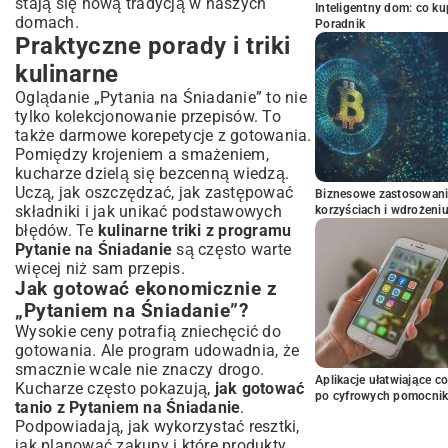
stają się nową tradycją w naszych
Inteligentny dom: co k
domach.
Poradnik
Praktyczne porady i triki
kulinarne
Oglądanie „Pytania na Śniadanie” to nie
tylko kolekcjonowanie przepisów. To
także darmowe korepetycje z gotowania.
Pomiędzy krojeniem a smażeniem,
kucharze dzielą się bezcenną wiedzą.
Uczą, jak oszczędzać, jak zastępować
Biznesowe zastosowani
składniki i jak unikać podstawowych
korzyściach i wdrożeni
błędów. Te
kulinarne triki z programu
Pytanie na Śniadanie
są często warte
więcej niż sam przepis.
Jak gotować ekonomicznie z
„Pytaniem na Śniadanie”?
Wysokie ceny potrafią zniechęcić do
gotowania. Ale program udowadnia, że
smacznie wcale nie znaczy drogo.
Aplikacje ułatwiające c
Kucharze często pokazują,
jak gotować
po cyfrowych pomocni
tanio z Pytaniem na Śniadanie
.
Podpowiadają, jak wykorzystać resztki,
jak planować zakupy i które produkty