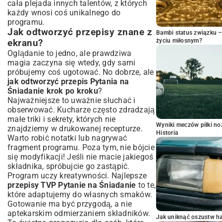
cała plejada innych talentów, z których
każdy wnosi coś unikalnego do
programu.
Jak odtworzyć przepisy znane z
Bambi status związku 
życiu miłosnym?
ekranu?
Oglądanie to jedno, ale prawdziwa
magia zaczyna się wtedy, gdy sami
próbujemy coś ugotować. No dobrze, ale
jak odtworzyć przepis Pytania na
Śniadanie krok po kroku
?
Najważniejsze to uważnie słuchać i
obserwować. Kucharze często zdradzają
małe triki i sekrety, których nie
Wyniki meczów piłki noż
znajdziemy w drukowanej recepturze.
Historia
Warto robić notatki lub nagrywać
fragment programu. Poza tym, nie bójcie
się modyfikacji! Jeśli nie macie jakiegoś
składnika, spróbujcie go zastąpić.
Program uczy kreatywności. Najlepsze
przepisy TVP Pytanie na Śniadanie
to te,
które adaptujemy do własnych smaków.
Gotowanie ma być przygodą, a nie
aptekarskim odmierzaniem składników.
Jak uniknąć oszustw h