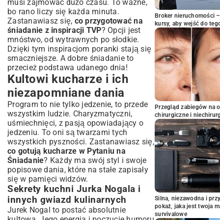
musi zajmować dużo czasu. To ważne,
bo rano liczy się każda minuta.
Broker nieruchomości – 
Zastanawiasz się,
co przygotować na
kursy, aby wejść do teg
śniadanie z inspiracji TVP
? Opcji jest
mnóstwo, od wytrawnych po słodkie.
Dzięki tym inspiracjom poranki stają się
smaczniejsze. A dobre śniadanie to
przecież podstawa udanego dnia!
Kultowi kucharze i ich
niezapomniane dania
Program to nie tylko jedzenie, to przede
Przegląd zabiegów na 
wszystkim ludzie. Charyzmatyczni,
chirurgiczne i niechirur
uśmiechnięci, z pasją opowiadający o
jedzeniu. To oni są twarzami tych
wszystkich pyszności. Zastanawiasz się,
co gotują kucharze w Pytaniu na
Śniadanie
? Każdy ma swój styl i swoje
popisowe dania, które na stałe zapisały
się w pamięci widzów.
Sekrety kuchni Jurka Nogala i
innych gwiazd kulinarnych
Silna, niezawodna i pr
pokaż, jaka jest twoja 
Jurek Nogal to postać absolutnie
survivalowe
kultowa. Jego energia i poczucie humoru