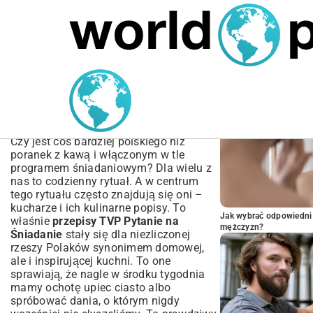
MARIUSZ ŁAMAGA
04.10.2025
SPORT
POPULARNE A
Przepisy TVP Pytanie na
Śniadanie – Twoja Brama
do Kulinarnych Inspiracji
Czy jest coś bardziej polskiego niż
poranek z kawą i włączonym w tle
programem śniadaniowym? Dla wielu z
nas to codzienny rytuał. A w centrum
tego rytuału często znajdują się oni –
kucharze i ich kulinarne popisy. To
Jak wybrać odpowiedni 
właśnie
przepisy TVP Pytanie na
mężczyzn?
Śniadanie
stały się dla niezliczonej
rzeszy Polaków synonimem domowej,
ale i inspirującej kuchni. To one
sprawiają, że nagle w środku tygodnia
mamy ochotę upiec ciasto albo
spróbować dania, o którym nigdy