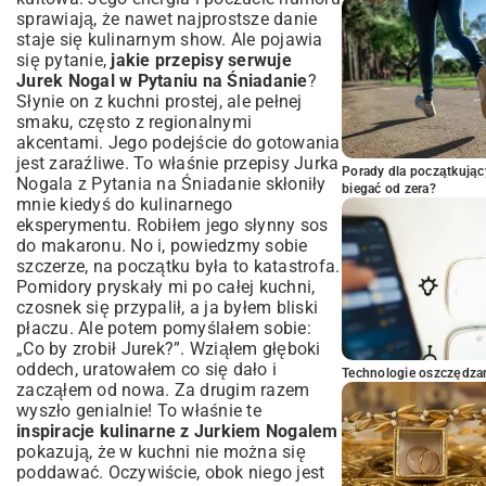
sprawiają, że nawet najprostsze danie
staje się kulinarnym show. Ale pojawia
się pytanie,
jakie przepisy serwuje
Jurek Nogal w Pytaniu na Śniadanie
?
Słynie on z kuchni prostej, ale pełnej
smaku, często z regionalnymi
akcentami. Jego podejście do gotowania
jest zaraźliwe. To właśnie
przepisy Jurka
Porady dla początkując
Nogala z Pytania na Śniadanie
skłoniły
biegać od zera?
mnie kiedyś do kulinarnego
eksperymentu. Robiłem jego słynny sos
do makaronu. No i, powiedzmy sobie
szczerze, na początku była to katastrofa.
Pomidory pryskały mi po całej kuchni,
czosnek się przypalił, a ja byłem bliski
płaczu. Ale potem pomyślałem sobie:
„Co by zrobił Jurek?”. Wziąłem głęboki
oddech, uratowałem co się dało i
Technologie oszczędzan
zacząłem od nowa. Za drugim razem
wyszło genialnie! To właśnie te
inspiracje kulinarne z Jurkiem Nogalem
pokazują, że w kuchni nie można się
poddawać. Oczywiście, obok niego jest