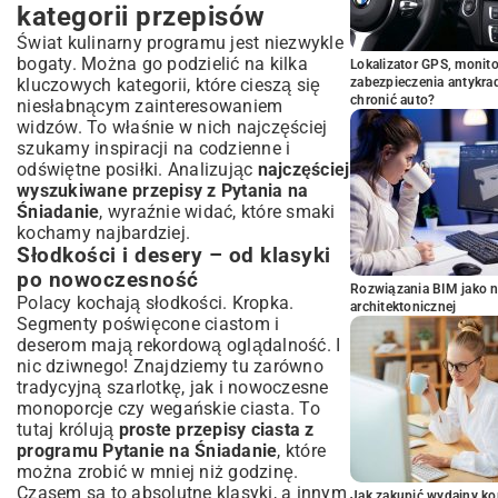
kategorii przepisów
Świat kulinarny programu jest niezwykle
bogaty. Można go podzielić na kilka
Lokalizator GPS, monito
kluczowych kategorii, które cieszą się
zabezpieczenia antykra
chronić auto?
niesłabnącym zainteresowaniem
widzów. To właśnie w nich najczęściej
szukamy inspiracji na codzienne i
odświętne posiłki. Analizując
najczęściej
wyszukiwane przepisy z Pytania na
Śniadanie
, wyraźnie widać, które smaki
kochamy najbardziej.
Słodkości i desery – od klasyki
po nowoczesność
Rozwiązania BIM jako n
Polacy kochają słodkości. Kropka.
architektonicznej
Segmenty poświęcone ciastom i
deserom mają rekordową oglądalność. I
nic dziwnego! Znajdziemy tu zarówno
tradycyjną szarlotkę, jak i nowoczesne
monoporcje czy wegańskie ciasta. To
tutaj królują
proste przepisy ciasta z
programu Pytanie na Śniadanie
, które
można zrobić w mniej niż godzinę.
Czasem są to absolutne klasyki, a innym
Jak zakupić wydajny ko