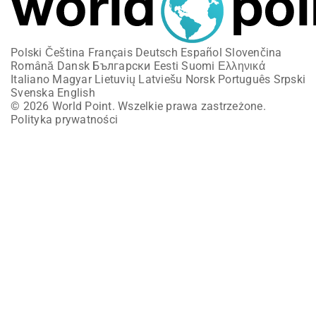
Polski
Čeština
Français
Deutsch
Español
Slovenčina
Română
Dansk
Български
Eesti
Suomi
Ελληνικά
Italiano
Magyar
Lietuvių
Latviešu
Norsk
Português
Srpski
Svenska
English
© 2026 World Point. Wszelkie prawa zastrzeżone.
Polityka prywatności