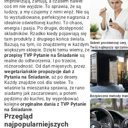
improwizują, żartują, a czasem nawet
coś im nie wyjdzie. To sprawia, że są
ludzcy, a my czujemy z nimi więź. Nie są
to wystudiowane, perfekcyjne nagrania z
idealnie oświetlonej kuchni. To chaos,
energia i pasja. Po drugie, dostępność
składników. Rzadko kiedy pojawiają się
tam produkty z drugiego końca świata.
Sekret promiennej cery,
Bazują na tym, co znajdziemy w każdym
Twój najlepszy sprzymi
większym sklepie. Dzięki temu wiemy, że
przepisy TVP Pytanie na Śniadanie
są
realne do odtworzenia. I po trzecie,
różnorodność. Od dań mięsnych, przez
wegetariańskie propozycje dań z
Pytania na Śniadanie
, aż po desery.
Każdy znajdzie coś dla siebie. To
właśnie ta mieszanka sprawia, że rano
siadamy jak zaczarowani, a potem
Bezpieczne metody trans
pędzimy do kuchni, by wypróbować
kolejne
oryginalne dania z TVP Pytanie
na Śniadanie
.
Przegląd
najpopularniejszych