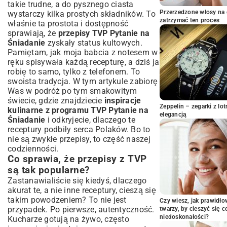
takie trudne, a do pysznego ciasta
gwiazd kulinarnych
Przerzedzone włosy na 
wystarczy kilka prostych składników. To
Jak odtworzyć przepisy znane z ekranu?
zatrzymać ten proces
właśnie ta prostota i dostępność
Przepisy sezonowe i świąteczne
sprawiają, że
przepisy TVP Pytanie na
inspiracje
Śniadanie
zyskały status kultowych.
Smaki lata, jesieni, zimy i wiosny na twoim
Pamiętam, jak moja babcia z notesem w
stole
ręku spisywała każdą recepturę, a dziś ja
Praktyczne porady i triki kulinarne
robię to samo, tylko z telefonem. To
swoista tradycja. W tym artykule zabiorę
Jak gotować ekonomicznie z „Pytaniem na
Was w podróż po tym smakowitym
Śniadanie”?
świecie, gdzie znajdziecie
inspiracje
Składniki, zamienniki i sprytne rozwiązania
Zeppelin – zegarki z l
kulinarne z programu TVP Pytanie na
Gdzie znaleźć wszystkie przepisy z
elegancją
Śniadanie
i odkryjecie, dlaczego te
„Pytania na Śniadanie”?
receptury podbiły serca Polaków. Bo to
Oficjalne źródła i społeczność fanów
nie są zwykłe przepisy, to część naszej
codzienności.
Podsumowanie: Twoja kulinarna podróż
Co sprawia, że przepisy z TVP
z TVP
są tak popularne?
Zastanawialiście się kiedyś, dlaczego
akurat te, a nie inne receptury, cieszą się
takim powodzeniem? To nie jest
Czy wiesz, jak prawidł
przypadek. Po pierwsze, autentyczność.
twarzy, by cieszyć się 
niedoskonałości?
Kucharze gotują na żywo, często