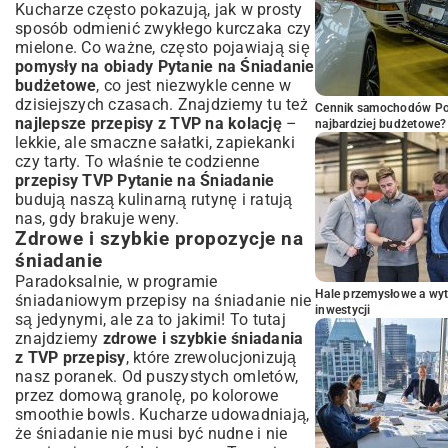
Kucharze często pokazują, jak w prosty
sposób odmienić zwykłego kurczaka czy
mielone. Co ważne, często pojawiają się
pomysły na obiady Pytanie na Śniadanie
budżetowe
, co jest niezwykle cenne w
dzisiejszych czasach. Znajdziemy tu też
Cennik samochodów Por
najlepsze przepisy z TVP na kolację
–
najbardziej budżetowe?
lekkie, ale smaczne sałatki, zapiekanki
czy tarty. To właśnie te codzienne
przepisy TVP Pytanie na Śniadanie
budują naszą kulinarną rutynę i ratują
nas, gdy brakuje weny.
Zdrowe i szybkie propozycje na
śniadanie
Paradoksalnie, w programie
Hale przemysłowe a wyt
śniadaniowym przepisy na śniadanie nie
inwestycji
są jedynymi, ale za to jakimi! To tutaj
znajdziemy
zdrowe i szybkie śniadania
z TVP przepisy
, które zrewolucjonizują
nasz poranek. Od puszystych omletów,
przez domową granolę, po kolorowe
smoothie bowls. Kucharze udowadniają,
że śniadanie nie musi być nudne i nie