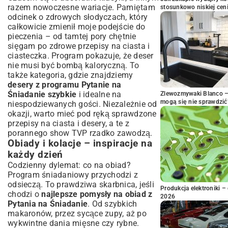
razem nowoczesne wariacje. Pamiętam
stosunkowo niskiej cen
odcinek o zdrowych słodyczach, który
całkowicie zmienił moje podejście do
pieczenia – od tamtej pory chętnie
sięgam po
zdrowe przepisy na ciasta i
ciasteczka
. Program pokazuje, że deser
nie musi być bombą kaloryczną. To
także kategoria, gdzie znajdziemy
desery z programu Pytanie na
Śniadanie szybkie
i idealne na
Zlewozmywaki Blanco – 
mogą się nie sprawdzić
niespodziewanych gości. Niezależnie od
okazji, warto mieć pod ręką
sprawdzone
przepisy na ciasta i desery
, a te z
porannego show TVP rzadko zawodzą.
Obiady i kolacje – inspiracje na
każdy dzień
Codzienny dylemat: co na obiad?
Program śniadaniowy przychodzi z
odsieczą. To prawdziwa skarbnica, jeśli
Produkcja elektroniki – 
chodzi o
najlepsze pomysły na obiad z
2026
Pytania na Śniadanie
. Od szybkich
makaronów, przez sycące zupy, aż po
wykwintne dania mięsne czy rybne.