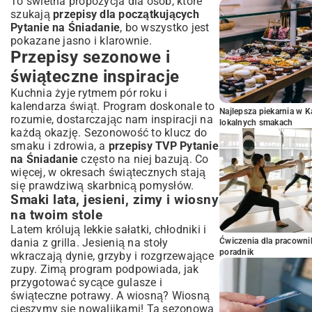
To świetna propozycja dla osób, które
szukają
przepisy dla początkujących
Pytanie na Śniadanie
, bo wszystko jest
pokazane jasno i klarownie.
Przepisy sezonowe i
świąteczne inspiracje
Kuchnia żyje rytmem pór roku i
kalendarza świąt. Program doskonale to
Najlepsza piekarnia w 
rozumie, dostarczając nam inspiracji na
lokalnych smakach
każdą okazję. Sezonowość to klucz do
smaku i zdrowia, a
przepisy TVP Pytanie
na Śniadanie
często na niej bazują. Co
więcej, w okresach świątecznych stają
się prawdziwą skarbnicą pomysłów.
Smaki lata, jesieni, zimy i wiosny
na twoim stole
Latem królują lekkie sałatki, chłodniki i
dania z grilla. Jesienią na stoły
Ćwiczenia dla pracown
poradnik
wkraczają dynie, grzyby i rozgrzewające
zupy. Zimą program podpowiada, jak
przygotować sycące gulasze i
świąteczne potrawy. A wiosną? Wiosną
cieszymy się nowalijkami! Ta sezonowa