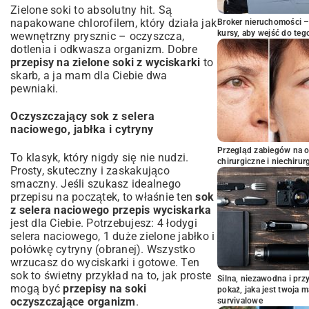
Zielone soki to absolutny hit. Są
napakowane chlorofilem, który działa jak
Broker nieruchomości – 
kursy, aby wejść do teg
wewnętrzny prysznic – oczyszcza,
dotlenia i odkwasza organizm. Dobre
przepisy na zielone soki z wyciskarki
to
skarb, a ja mam dla Ciebie dwa
pewniaki.
Oczyszczający sok z selera
naciowego, jabłka i cytryny
Przegląd zabiegów na 
To klasyk, który nigdy się nie nudzi.
chirurgiczne i niechirur
Prosty, skuteczny i zaskakująco
smaczny. Jeśli szukasz idealnego
przepisu na początek, to właśnie ten
sok
z selera naciowego przepis wyciskarka
jest dla Ciebie. Potrzebujesz: 4 łodygi
selera naciowego, 1 duże zielone jabłko i
połówkę cytryny (obranej). Wszystko
wrzucasz do wyciskarki i gotowe. Ten
sok to świetny przykład na to, jak proste
Silna, niezawodna i pr
mogą być
przepisy na soki
pokaż, jaka jest twoja 
oczyszczające organizm
.
survivalowe