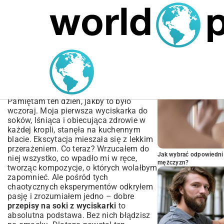
MARIUSZ ŁAMAGA
05.10.2025
SPORT
POPULARNE A
Najlepsze przepisy na soki
z wyciskarki | Poradnik
dla początkujących
Pamiętam ten dzień, jakby to było
wczoraj. Moja pierwsza wyciskarka do
soków, lśniąca i obiecująca zdrowie w
każdej kropli, stanęła na kuchennym
blacie. Ekscytacja mieszała się z lekkim
przerażeniem. Co teraz? Wrzucałem do
Jak wybrać odpowiedni 
niej wszystko, co wpadło mi w ręce,
mężczyzn?
tworząc kompozycje, o których wolałbym
zapomnieć. Ale pośród tych
chaotycznych eksperymentów odkryłem
pasję i zrozumiałem jedno – dobre
przepisy na soki z wyciskarki
to
absolutna podstawa. Bez nich błądzisz