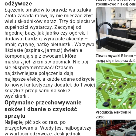
odżywcze
stosunkowo niskiej cen
Łączenie smaków to prawdziwa sztuka.
Złota zasada mówi, by nie mieszać zbyt
wielu składników naraz. Trzy do pięciu w
zupełności wystarczy. Zaczynaj od
łagodnej bazy, jak jabłko czy ogórek, i
dodawaj bardziej wyraziste akcenty –
imbir, cytrynę, natkę pietruszki. Warzywa
liściaste (szpinak, jarmuż) świetnie
komponują się z owocami, które
Zlewozmywaki Blanco – 
mogą się nie sprawdzić
maskują ich ziemisty posmak. Nie bój
się eksperymentować! Czasem
najdziwniejsze połączenia dają
najlepsze efekty, a każde udane odkrycie
to nowy, fantastyczny dodatek do Twojej
książki z przepisami na soki z
wyciskarki.
Optymalne przechowywanie
soków i dbanie o czystość
Produkcja elektroniki – 
sprzętu
2026
Najlepiej pić sok od razu po
przygotowaniu. Wtedy jest najbogatszy
w wartości odżywcze. Jeśli jednak