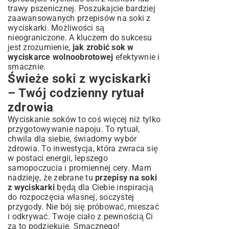
trawy pszenicznej. Poszukajcie bardziej
zaawansowanych przepisów na soki z
wyciskarki. Możliwości są
nieograniczone. A kluczem do sukcesu
jest zrozumienie,
jak zrobić sok w
wyciskarce wolnoobrotowej
efektywnie i
smacznie.
Świeże soki z wyciskarki
– Twój codzienny rytuał
zdrowia
Wyciskanie soków to coś więcej niż tylko
przygotowywanie napoju. To rytuał,
chwila dla siebie, świadomy wybór
zdrowia. To inwestycja, która zwraca się
w postaci energii, lepszego
samopoczucia i promiennej cery. Mam
nadzieję, że zebrane tu
przepisy na soki
z wyciskarki
będą dla Ciebie inspiracją
do rozpoczęcia własnej, soczystej
przygody. Nie bój się próbować, mieszać
i odkrywać. Twoje ciało z pewnością Ci
za to podziękuje. Smacznego!