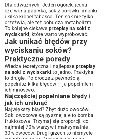
Dla odważnych. Jeden ogórek, jedna
czerwona papryka, sok z połówki limonki
i kilka kropel tabasco. Ten sok nie tylko
orzeźwia, ale też pobudza metabolizm.
To kolejne ciekawe
przepisy na soki z
wyciskarki
, które warto wypróbować.
Jak unikać błędów przy
wyciskaniu soków?
Praktyczne porady
Wiedza teoretyczna i najlepsze
przepisy
na soki z wyciskarki
to jedno. Praktyka
to drugie. Po drodze z pewnością
popełnisz kilka błędów – ja popełniłem
ich mnóstwo.
Najczęściej popełniane błędy i
jak ich uniknąć
Największy błąd? Zbyt dużo owoców.
Soki owocowe są pyszne, ale to bomba
fruktozowa. Trzymaj się proporcji: co
najmniej 70% warzyw i maksymalnie
30% owoców. Drugi grzech to niemycie
sprzętu od razu. Zostawienie go na