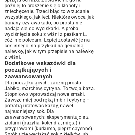
później to proszenie się o kłopoty i
zniechęcenie. Trzeci błąd to wrzucanie
wszystkiego, jak leci. Niektóre owoce, jak
banany czy awokado, po prostu nie
nadają się do wyciskarki. A próba
wyciśnięcia soku z wiśni z pestkami…
cóż, nie polecam. Lepiej zostawić je na
coś innego, na przykład na genialną
nalewkę, jak w tym
przepisie na nalewkę
z wiśni
.
Dodatkowe wskazówki dla
początkujących i
zaawansowanych
Dla początkujących: zacznij prosto.
Jabłko, marchew, cytryna. To twoja baza.
Stopniowo wprowadzaj nowe smaki.
Zawsze miej pod ręką imbir i cytrynę –
potrafią uratować każdy, nawet
najnudniejszy sok. Dla
zaawansowanych: eksperymentujcie z
ziołami (bazylia, kolendra, mięta) i
przyprawami (kurkuma, pieprz cayenne).
Spróbujcie wyciskać sok z kiełków lub