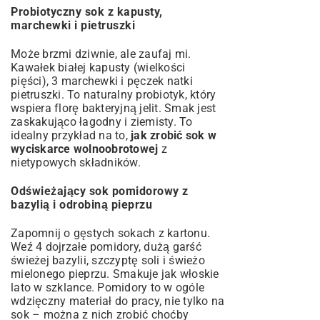
Probiotyczny sok z kapusty,
marchewki i pietruszki
Może brzmi dziwnie, ale zaufaj mi.
Kawałek białej kapusty (wielkości
pięści), 3 marchewki i pęczek natki
pietruszki. To naturalny probiotyk, który
wspiera florę bakteryjną jelit. Smak jest
zaskakująco łagodny i ziemisty. To
idealny przykład na to,
jak zrobić sok w
wyciskarce wolnoobrotowej
z
nietypowych składników.
Odświeżający sok pomidorowy z
bazylią i odrobiną pieprzu
Zapomnij o gęstych sokach z kartonu.
Weź 4 dojrzałe pomidory, dużą garść
świeżej bazylii, szczyptę soli i świeżo
mielonego pieprzu. Smakuje jak włoskie
lato w szklance. Pomidory to w ogóle
wdzięczny materiał do pracy, nie tylko na
sok – można z nich zrobić choćby