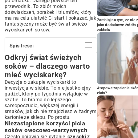
po omacku. Dlatego powstał ten
przewodnik. To zbiór moich
doświadczeń, porażek i triumfów, który
ma na celu ułatwić Ci start i pokazać, jak
Zarabiaj na tym, że ni
fantastyczny może być świat świeżo
jako dodatkowe źródło 
wyciskanych soków.
zakładu
Spis treści
Odkryj świat świeżych
Odkryj świat świeżych soków –
dlaczego warto mieć wyciskarkę?
soków – dlaczego warto
Niezastąpione korzyści picia soków
mieć wyciskarkę?
owocowo-warzywnych
Decyzja o zakupie wyciskarki to
Jak wybrać idealną wyciskarkę do soków
dla siebie?
inwestycja w siebie. To nie jest kolejny
Atopowe zapalenie skór
gadżet, który po tygodniu wyląduje w
ciało?
Podstawowe zasady przygotowywania
szafie. To brama do lepszego
perfekcyjnych soków
samopoczucia, większej energii i
Sekret smaku – wybór i przygotowanie
smaków, jakich nie znajdziesz w żadnym
świeżych składników
kartonie ze sklepu. Po prostu.
Sztuka łączenia owoców i warzyw – smaki
Niezastąpione korzyści picia
i wartości odżywcze
soków owocowo-warzywnych
Optymalne przechowywanie soków i
Często pojawia się pytanie,
czy soki z
dbanie o czystość sprzętu