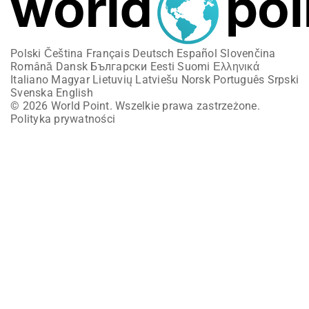
Polski
Čeština
Français
Deutsch
Español
Slovenčina
Română
Dansk
Български
Eesti
Suomi
Ελληνικά
Italiano
Magyar
Lietuvių
Latviešu
Norsk
Português
Srpski
Svenska
English
© 2026 World Point. Wszelkie prawa zastrzeżone.
Polityka prywatności