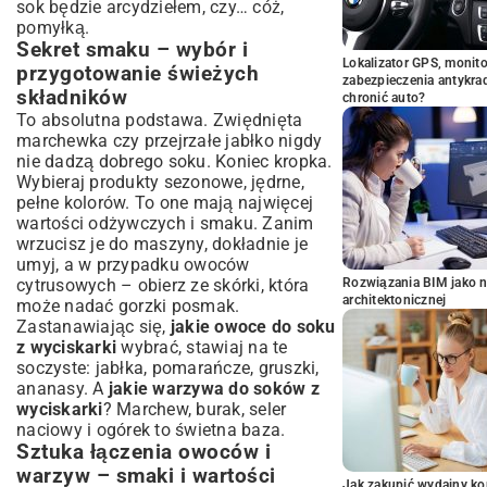
sok będzie arcydziełem, czy… cóż,
pomyłką.
Sekret smaku – wybór i
Lokalizator GPS, monito
przygotowanie świeżych
zabezpieczenia antykra
składników
chronić auto?
To absolutna podstawa. Zwiędnięta
marchewka czy przejrzałe jabłko nigdy
nie dadzą dobrego soku. Koniec kropka.
Wybieraj produkty sezonowe, jędrne,
pełne kolorów. To one mają najwięcej
wartości odżywczych i smaku. Zanim
wrzucisz je do maszyny, dokładnie je
umyj, a w przypadku owoców
cytrusowych – obierz ze skórki, która
Rozwiązania BIM jako n
architektonicznej
może nadać gorzki posmak.
Zastanawiając się,
jakie owoce do soku
z wyciskarki
wybrać, stawiaj na te
soczyste: jabłka, pomarańcze, gruszki,
ananasy. A
jakie warzywa do soków z
wyciskarki
? Marchew, burak, seler
naciowy i ogórek to świetna baza.
Sztuka łączenia owoców i
warzyw – smaki i wartości
Jak zakupić wydajny ko