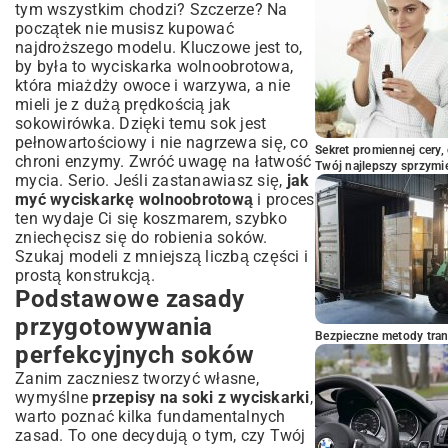
tym wszystkim chodzi? Szczerze? Na
i zaawansowanych
początek nie musisz kupować
Świeże soki z wyciskarki – Twój
najdroższego modelu. Kluczowe jest to,
codzienny rytuał zdrowia
by była to wyciskarka wolnoobrotowa,
która miażdży owoce i warzywa, a nie
mieli je z dużą prędkością jak
sokowirówka. Dzięki temu sok jest
pełnowartościowy i nie nagrzewa się, co
Sekret promiennej cery,
chroni enzymy. Zwróć uwagę na łatwość
Twój najlepszy sprzymi
mycia. Serio. Jeśli zastanawiasz się,
jak
myć wyciskarkę wolnoobrotową
i proces
ten wydaje Ci się koszmarem, szybko
zniechęcisz się do robienia soków.
Szukaj modeli z mniejszą liczbą części i
prostą konstrukcją.
Podstawowe zasady
przygotowywania
Bezpieczne metody trans
perfekcyjnych soków
Zanim zaczniesz tworzyć własne,
wymyślne
przepisy na soki z wyciskarki
,
warto poznać kilka fundamentalnych
zasad. To one decydują o tym, czy Twój