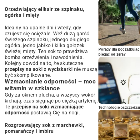
Orzeźwiający eliksir ze szpinaku,
ogórka i mięty
Idealny na upalne dni i wtedy, gdy
czujesz się ociężale. Weź dużą garść
świeżego szpinaku, jednego długiego
ogórka, jedno jabłko i kilka gałązek
Porady dla początkując
świeżej mięty. Ten sok to prawdziwa
biegać od zera?
bomba orzeźwienia i nawodnienia.
Kolejny dowód na to, że skuteczne
przepisy na soki z wyciskarki
nie muszą
być skomplikowane.
Wzmacnianie odporności – moc
witamin w szklance
Gdy za oknem plucha, a wszyscy wokół
kichają, czas sięgnąć po ciężką artylerię.
Te
przepisy na soki wzmacniające
Technologie oszczędzan
odporność
postawią Cię na nogi.
Rozgrzewający sok z marchewki,
pomarańczy i imbiru