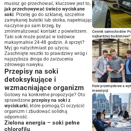
musisz go przechować, kluczowe jest to,
jak przechowywać świeżo wyciskane
soki
. Przelej go do szklanej, szczelnie
zamykanej butelki lub słoika, napełniając
naczynie po sam brzeg, by
zminimalizować kontakt z powietrzem.
Cennik samochodów Por
Taki sok może postać w lodówce
najbardziej budżetowe?
maksymalnie 24-48 godzin. A sprzęt?
Myj go natychmiast po użyciu.
Zaschnięte resztki to prawdziwy wróg i
najszybsza droga do zarzucenia
zdrowego nawyku.
Przepisy na soki
detoksykujące i
wzmacniające organizm
Hale przemysłowe a wyt
inwestycji
Gotowy na konkretne propozycje? Oto
sprawdzone
przepisy na soki z
wyciskarki
, które pomogą Ci oczyścić
organizm i zbudować solidną
odporność.
Zielona energia – soki pełne
chlorofilu