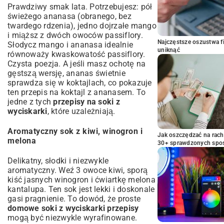
Prawdziwy smak lata. Potrzebujesz: pół
świeżego ananasa (obranego, bez
twardego rdzenia), jedno dojrzałe mango
i miąższ z dwóch owoców passiflory.
Najczęstsze oszustwa f
Słodycz mango i ananasa idealnie
uniknąć
równoważy kwaskowatość passiflory.
Czysta poezja. A jeśli masz ochotę na
gęstszą wersję, ananas świetnie
sprawdza się w koktajlach, co pokazuje
ten
przepis na koktajl z ananasem
. To
jedne z tych
przepisy na soki z
wyciskarki
, które uzależniają.
Aromatyczny sok z kiwi, winogron i
Jak oszczędzać na rac
melona
30+ sprawdzonych sp
Delikatny, słodki i niezwykle
aromatyczny. Weź 3 owoce kiwi, sporą
kiść jasnych winogron i ćwiartkę melona
kantalupa. Ten sok jest lekki i doskonale
gasi pragnienie. To dowód, że proste
domowe soki z wyciskarki przepisy
mogą być niezwykle wyrafinowane.