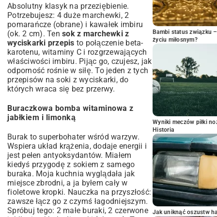
Absolutny klasyk na przeziębienie.
Potrzebujesz: 4 duże marchewki, 2
pomarańcze (obrane) i kawałek imbiru
Bambi status związku 
(ok. 2 cm). Ten
sok z marchewki z
życiu miłosnym?
wyciskarki przepis
to połączenie beta-
karotenu, witaminy C i rozgrzewających
właściwości imbiru. Pijąc go, czujesz, jak
odporność rośnie w siłę. To jeden z tych
przepisów na soki z wyciskarki, do
których wraca się bez przerwy.
Buraczkowa bomba witaminowa z
jabłkiem i limonką
Wyniki meczów piłki noż
Historia
Burak to superbohater wśród warzyw.
Wspiera układ krążenia, dodaje energii i
jest pełen antyoksydantów. Miałem
kiedyś przygodę z sokiem z samego
buraka. Moja kuchnia wyglądała jak
miejsce zbrodni, a ja byłem cały w
fioletowe kropki. Nauczka na przyszłość:
zawsze łącz go z czymś łagodniejszym.
Spróbuj tego: 2 małe buraki, 2 czerwone
Jak uniknąć oszustw h