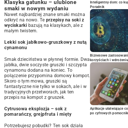
Klasyka gatunku – ulubione
Inteligentny dom: co k
Poradnik
smaki w nowym wydaniu
Nawet najbardziej znane smaki można
odkryć na nowo. Te
przepisy na soki z
wyciskarki
bazują na klasykach, ale z
małym twistem.
Lekki sok jabłkowo-gruszkowy z nutą
cynamonu
Biznesowe zastosowani
Smak dzieciństwa w płynnej formie. Dwa
korzyściach i wdrożeni
jabłka, dwie soczyste gruszki i szczypta
cynamonu dodana na koniec. To
połączenie przypomina domowy kompot.
Skoro o tym mowa, gruszki są
fantastyczne nie tylko w sokach, ale i w
tradycyjnych przetworach, jak ten
przepis na kompot z gruszek
.
Cytrusowa eksplozja – sok z
Aplikacje ułatwiające c
po cyfrowych pomocni
pomarańczy, grejpfruta i mięty
Potrzebujesz pobudki? Ten sok działa