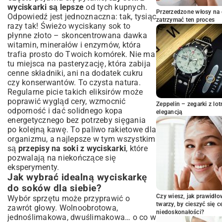
wyciskarki są lepsze
od tych kupnych.
Przepisy na soki detoksykujące i
Przerzedzone włosy na 
Odpowiedź jest jednoznaczna: tak, tysiąc
wzmacniające organizm
zatrzymać ten proces
razy tak! Świeżo wyciskany sok to
Zielona energia – soki pełne chlorofilu
płynne złoto – skoncentrowana dawka
Wzmacnianie odporności – moc witamin w
witamin, minerałów i enzymów, która
szklance
trafia prosto do Twoich komórek. Nie ma
tu miejsca na pasteryzację, która zabija
Słodkie i orzeźwiające kompozycje
cenne składniki, ani na dodatek cukru
soków owocowych
czy konserwantów. To czysta natura.
Egzotyczna podróż smaków – przepisy na
Regularne picie takich eliksirów może
lato
poprawić wygląd cery, wzmocnić
Zeppelin – zegarki z l
Klasyka gatunku – ulubione smaki w
odporność i dać solidnego kopa
elegancją
nowym wydaniu
energetycznego bez potrzeby sięgania
Warzywne arcydzieła – soki dla zdrowia
po kolejną kawę. To paliwo rakietowe dla
i witalności
organizmu, a najlepsze w tym wszystkim
Soki wspierające trawienie i dobrą
są
przepisy na soki z wyciskarki
, które
kondycję jelit
pozwalają na niekończące się
eksperymenty.
Soki energetyzujące na każdy dzień
Jak wybrać idealną wyciskarkę
Jak unikać błędów przy wyciskaniu
do soków dla siebie?
soków? Praktyczne porady
Czy wiesz, jak prawidł
Wybór sprzętu może przyprawić o
Najczęściej popełniane błędy i jak ich
twarzy, by cieszyć się 
zawrót głowy. Wolnoobrotowa,
uniknąć
niedoskonałości?
jednoślimakowa, dwuślimakowa… o co w
Dodatkowe wskazówki dla początkujących