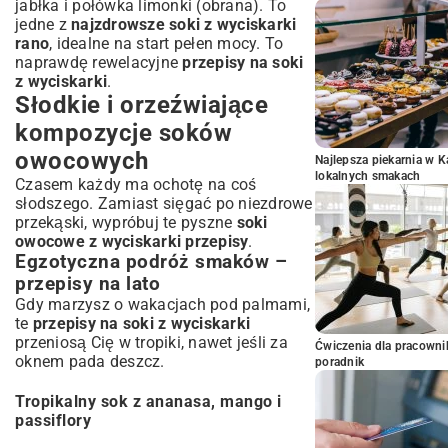
jabłka i połówka limonki (obrana). To
jedne z
najzdrowsze soki z wyciskarki
rano
, idealne na start pełen mocy. To
naprawdę rewelacyjne
przepisy na soki
z wyciskarki
.
Słodkie i orzeźwiające
kompozycje soków
owocowych
Najlepsza piekarnia w 
lokalnych smakach
Czasem każdy ma ochotę na coś
słodszego. Zamiast sięgać po niezdrowe
przekąski, wypróbuj te pyszne
soki
owocowe z wyciskarki przepisy
.
Egzotyczna podróż smaków –
przepisy na lato
Gdy marzysz o wakacjach pod palmami,
te
przepisy na soki z wyciskarki
przeniosą Cię w tropiki, nawet jeśli za
Ćwiczenia dla pracown
oknem pada deszcz.
poradnik
Tropikalny sok z ananasa, mango i
passiflory