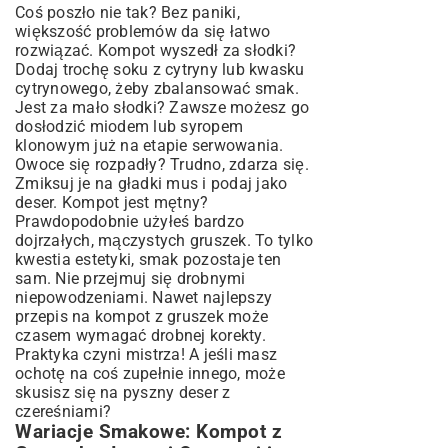
Coś poszło nie tak? Bez paniki,
większość problemów da się łatwo
rozwiązać. Kompot wyszedł za słodki?
Dodaj trochę soku z cytryny lub kwasku
cytrynowego, żeby zbalansować smak.
Jest za mało słodki? Zawsze możesz go
dosłodzić miodem lub syropem
klonowym już na etapie serwowania.
Owoce się rozpadły? Trudno, zdarza się.
Zmiksuj je na gładki mus i podaj jako
deser. Kompot jest mętny?
Prawdopodobnie użyłeś bardzo
dojrzałych, mączystych gruszek. To tylko
kwestia estetyki, smak pozostaje ten
sam. Nie przejmuj się drobnymi
niepowodzeniami. Nawet najlepszy
przepis na kompot z gruszek może
czasem wymagać drobnej korekty.
Praktyka czyni mistrza! A jeśli masz
ochotę na coś zupełnie innego, może
skusisz się na pyszny
deser z
czereśniami
?
Wariacje Smakowe: Kompot z