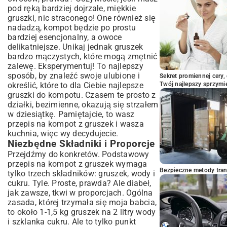
pod ręką bardziej dojrzałe, miękkie
gruszki, nic straconego! One również się
nadadzą, kompot będzie po prostu
bardziej esencjonalny, a owoce
delikatniejsze. Unikaj jednak gruszek
bardzo mączystych, które mogą zmętnić
zalewę. Eksperymentuj! To najlepszy
sposób, by znaleźć swoje ulubione i
Sekret promiennej cery,
określić, które to dla Ciebie najlepsze
Twój najlepszy sprzymi
gruszki do kompotu. Czasem te prosto z
działki, bezimienne, okazują się strzałem
w dziesiątkę. Pamiętajcie, to wasz
przepis na kompot z gruszek i wasza
kuchnia, więc wy decydujecie.
Niezbędne Składniki i Proporcje
Przejdźmy do konkretów. Podstawowy
przepis na kompot z gruszek wymaga
Bezpieczne metody trans
tylko trzech składników: gruszek, wody i
cukru. Tyle. Proste, prawda? Ale diabeł,
jak zawsze, tkwi w proporcjach. Ogólna
zasada, której trzymała się moja babcia,
to około 1-1,5 kg gruszek na 2 litry wody
i szklanka cukru. Ale to tylko punkt