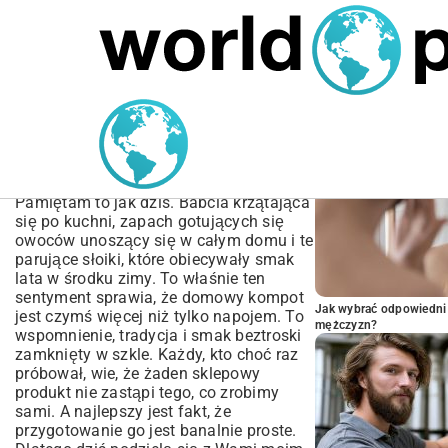
MARIUSZ ŁAMAGA
05.10.2025
SPORT
POPULARNE A
Przepis na kompot z
gruszek – Idealny na zimę
| Prosty i Szybki
Pamiętam to jak dziś. Babcia krzątająca
się po kuchni, zapach gotujących się
owoców unoszący się w całym domu i te
parujące słoiki, które obiecywały smak
lata w środku zimy. To właśnie ten
sentyment sprawia, że domowy kompot
Jak wybrać odpowiedni 
jest czymś więcej niż tylko napojem. To
mężczyzn?
wspomnienie, tradycja i smak beztroski
zamknięty w szkle. Każdy, kto choć raz
próbował, wie, że żaden sklepowy
produkt nie zastąpi tego, co zrobimy
sami. A najlepszy jest fakt, że
przygotowanie go jest banalnie proste.