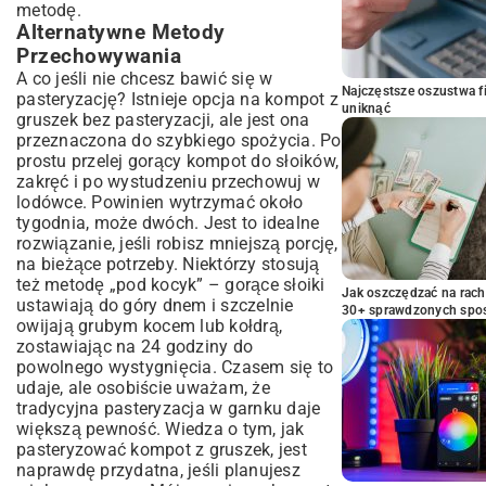
metodę.
Alternatywne Metody
Przechowywania
A co jeśli nie chcesz bawić się w
Najczęstsze oszustwa f
pasteryzację? Istnieje opcja na kompot z
uniknąć
gruszek bez pasteryzacji, ale jest ona
przeznaczona do szybkiego spożycia. Po
prostu przelej gorący kompot do słoików,
zakręć i po wystudzeniu przechowuj w
lodówce. Powinien wytrzymać około
tygodnia, może dwóch. Jest to idealne
rozwiązanie, jeśli robisz mniejszą porcję,
na bieżące potrzeby. Niektórzy stosują
też metodę „pod kocyk” – gorące słoiki
Jak oszczędzać na rac
ustawiają do góry dnem i szczelnie
30+ sprawdzonych sp
owijają grubym kocem lub kołdrą,
zostawiając na 24 godziny do
powolnego wystygnięcia. Czasem się to
udaje, ale osobiście uważam, że
tradycyjna pasteryzacja w garnku daje
większą pewność. Wiedza o tym, jak
pasteryzować kompot z gruszek, jest
naprawdę przydatna, jeśli planujesz