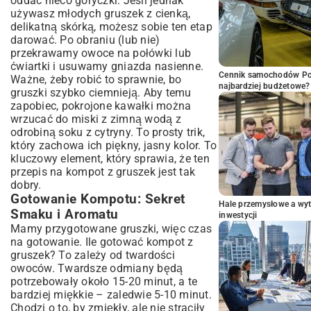
oddać nieco goryczki. Jeśli jednak
używasz młodych gruszek z cienką,
delikatną skórką, możesz sobie ten etap
darować. Po obraniu (lub nie)
przekrawamy owoce na połówki lub
ćwiartki i usuwamy gniazda nasienne.
Cennik samochodów Por
Ważne, żeby robić to sprawnie, bo
najbardziej budżetowe?
gruszki szybko ciemnieją. Aby temu
zapobiec, pokrojone kawałki można
wrzucać do miski z zimną wodą z
odrobiną soku z cytryny. To prosty trik,
który zachowa ich piękny, jasny kolor. To
kluczowy element, który sprawia, że ten
przepis na kompot z gruszek jest tak
dobry.
Gotowanie Kompotu: Sekret
Hale przemysłowe a wyt
Smaku i Aromatu
inwestycji
Mamy przygotowane gruszki, więc czas
na gotowanie. Ile gotować kompot z
gruszek? To zależy od twardości
owoców. Twardsze odmiany będą
potrzebowały około 15-20 minut, a te
bardziej miękkie – zaledwie 5-10 minut.
Chodzi o to, by zmiękły, ale nie straciły