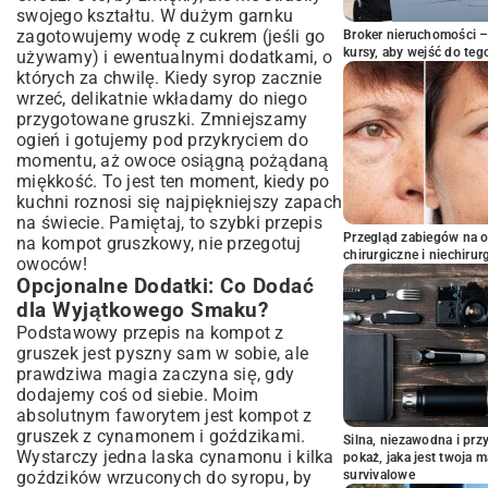
swojego kształtu. W dużym garnku
zagotowujemy wodę z cukrem (jeśli go
Broker nieruchomości – 
kursy, aby wejść do teg
używamy) i ewentualnymi dodatkami, o
których za chwilę. Kiedy syrop zacznie
wrzeć, delikatnie wkładamy do niego
przygotowane gruszki. Zmniejszamy
ogień i gotujemy pod przykryciem do
momentu, aż owoce osiągną pożądaną
miękkość. To jest ten moment, kiedy po
kuchni roznosi się najpiękniejszy zapach
na świecie. Pamiętaj, to szybki przepis
Przegląd zabiegów na 
na kompot gruszkowy, nie przegotuj
chirurgiczne i niechirur
owoców!
Opcjonalne Dodatki: Co Dodać
dla Wyjątkowego Smaku?
Podstawowy przepis na kompot z
gruszek jest pyszny sam w sobie, ale
prawdziwa magia zaczyna się, gdy
dodajemy coś od siebie. Moim
absolutnym faworytem jest kompot z
gruszek z cynamonem i goździkami.
Silna, niezawodna i pr
Wystarczy jedna laska cynamonu i kilka
pokaż, jaka jest twoja 
goździków wrzuconych do syropu, by
survivalowe