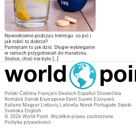
Nawodnienie podczas treningu: co pić i
jak robić to dobrze?
Pamiętam to jak dziś. Długie wybieganie
w ramach przygotowań do maratonu.
Słońce, choć nie było […]
Polski
Čeština
Français
Deutsch
Español
Slovenčina
Română
Dansk
Български
Eesti
Suomi
Ελληνικά
Italiano
Magyar
Lietuvių
Latviešu
Norsk
Português
Srpski
Svenska
English
© 2026 World Point. Wszelkie prawa zastrzeżone.
Polityka prywatności