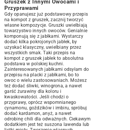
Gruszek z Innymi Owocami i
Przyprawami
Gdy opanujesz już podstawowy przepis
na kompot z gruszek, zacznij tworzyć
własne kompozycje. Gruszki uwielbiają
towarzystwo innych owoców. Genialnie
komponują się z jabłkami. Wystarczy
dodać kilka pokrojonych jabłek, by
uzyskać klasyczny, uwielbiany przez
wszystkich smak. Taki przepis na
kompot z gruszek jabłek to absolutna
podstawa w polskiej kuchni.
Zainteresowanych jabłkami odsyłam do
przepisu na
placki z jabłkami
, bo to
owoc o wielu zastosowaniach. Możesz
też dodać śliwki, winogrona, a nawet
garść żurawiny dla koloru i
kwaskowatości. Jeśli chodzi o
przyprawy, oprócz wspomnianego
cynamonu, goździków i imbiru, spróbuj
dodać kardamon, anyż, a nawet
odrobinę chili dla odważnych. Ciekawym
dodatkiem jest też suszona lawenda lub
listki mięty. Tworzenie własnych