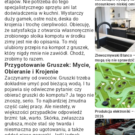
etapów. Nie potrzeba do tego
stosunkowo niskiej cen
specjalistycznego sprzętu ani lat
doświadczenia w kuchni. Wystarczy
duży garnek, ostre noże, deska do
krojenia i trochę cierpliwości. Obiecuję,
że satysfakcja z otwarcia własnoręcznie
zrobionego słoika kompotu w środku
zimy jest nie do opisania. To mój
ulubiony przepis na kompot z gruszek,
który nigdy mnie nie zawiódł. Chodź,
Zlewozmywaki Blanco – 
zrobimy to razem.
mogą się nie sprawdzić
Przygotowanie Gruszek: Mycie,
Obieranie i Krojenie
Zaczynamy od owoców. Gruszki trzeba
dokładnie umyć pod bieżącą wodą. I tu
pojawia się odwieczne pytanie: czy
obierać gruszki do kompotu? Ja tego nie
znoszę, serio. To najbardziej żmudna
część całej pracy. Ale niestety, w
większości przypadków odpowiedź
Produkcja elektroniki – 
2026
brzmi: tak, warto. Skórka, zwłaszcza
grubsza, może stać się twarda i
niesmaczna po ugotowaniu, a także