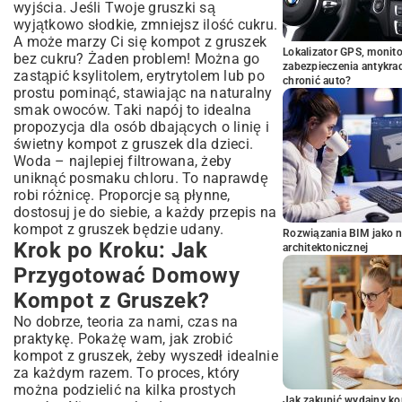
wyjścia. Jeśli Twoje gruszki są
wyjątkowo słodkie, zmniejsz ilość cukru.
A może marzy Ci się kompot z gruszek
Lokalizator GPS, monito
bez cukru? Żaden problem! Można go
zabezpieczenia antykra
zastąpić ksylitolem, erytrytolem lub po
chronić auto?
prostu pominąć, stawiając na naturalny
smak owoców. Taki napój to idealna
propozycja dla osób dbających o linię i
świetny kompot z gruszek dla dzieci.
Woda – najlepiej filtrowana, żeby
uniknąć posmaku chloru. To naprawdę
robi różnicę. Proporcje są płynne,
dostosuj je do siebie, a każdy przepis na
kompot z gruszek będzie udany.
Rozwiązania BIM jako n
Krok po Kroku: Jak
architektonicznej
Przygotować Domowy
Kompot z Gruszek?
No dobrze, teoria za nami, czas na
praktykę. Pokażę wam, jak zrobić
kompot z gruszek, żeby wyszedł idealnie
za każdym razem. To proces, który
można podzielić na kilka prostych
Jak zakupić wydajny ko