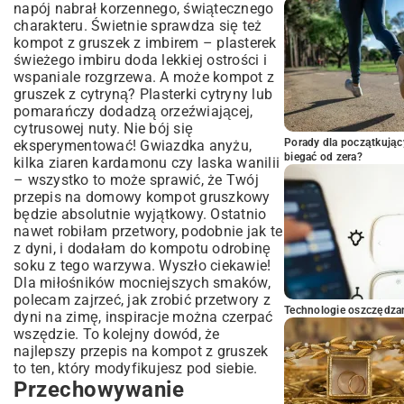
napój nabrał korzennego, świątecznego
charakteru. Świetnie sprawdza się też
kompot z gruszek z imbirem – plasterek
świeżego imbiru doda lekkiej ostrości i
wspaniale rozgrzewa. A może kompot z
gruszek z cytryną? Plasterki cytryny lub
pomarańczy dodadzą orzeźwiającej,
cytrusowej nuty. Nie bój się
Porady dla początkując
eksperymentować! Gwiazdka anyżu,
biegać od zera?
kilka ziaren kardamonu czy laska wanilii
– wszystko to może sprawić, że Twój
przepis na domowy kompot gruszkowy
będzie absolutnie wyjątkowy. Ostatnio
nawet robiłam przetwory, podobnie jak te
z dyni, i dodałam do kompotu odrobinę
soku z tego warzywa. Wyszło ciekawie!
Dla miłośników mocniejszych smaków,
polecam zajrzeć,
jak zrobić przetwory z
Technologie oszczędzan
dyni na zimę
, inspiracje można czerpać
wszędzie. To kolejny dowód, że
najlepszy przepis na kompot z gruszek
to ten, który modyfikujesz pod siebie.
Przechowywanie