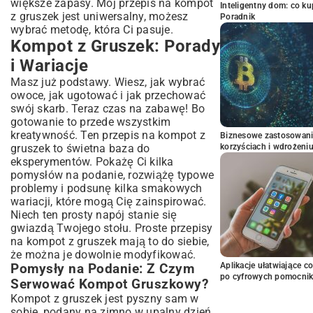
większe zapasy. Mój przepis na kompot
Inteligentny dom: co k
z gruszek jest uniwersalny, możesz
Poradnik
wybrać metodę, która Ci pasuje.
Kompot z Gruszek: Porady
i Wariacje
Masz już podstawy. Wiesz, jak wybrać
owoce, jak ugotować i jak przechować
swój skarb. Teraz czas na zabawę! Bo
gotowanie to przede wszystkim
kreatywność. Ten przepis na kompot z
Biznesowe zastosowani
gruszek to świetna baza do
korzyściach i wdrożeni
eksperymentów. Pokażę Ci kilka
pomysłów na podanie, rozwiążę typowe
problemy i podsunę kilka smakowych
wariacji, które mogą Cię zainspirować.
Niech ten prosty napój stanie się
gwiazdą Twojego stołu. Proste przepisy
na kompot z gruszek mają to do siebie,
że można je dowolnie modyfikować.
Aplikacje ułatwiające c
Pomysły na Podanie: Z Czym
po cyfrowych pomocni
Serwować Kompot Gruszkowy?
Kompot z gruszek jest pyszny sam w
sobie, podany na zimno w upalny dzień