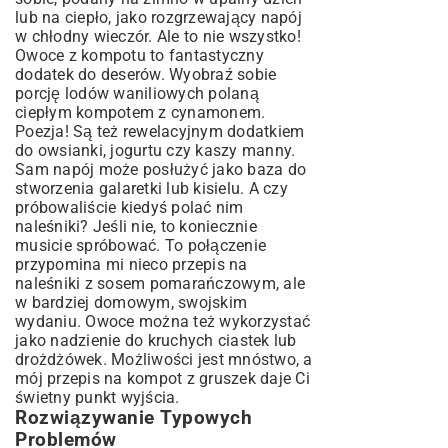
lub na ciepło, jako rozgrzewający napój
w chłodny wieczór. Ale to nie wszystko!
Owoce z kompotu to fantastyczny
dodatek do deserów. Wyobraź sobie
porcję lodów waniliowych polaną
ciepłym kompotem z cynamonem.
Poezja! Są też rewelacyjnym dodatkiem
do owsianki, jogurtu czy kaszy manny.
Sam napój może posłużyć jako baza do
stworzenia galaretki lub kisielu. A czy
próbowaliście kiedyś polać nim
naleśniki? Jeśli nie, to koniecznie
musicie spróbować. To połączenie
przypomina mi nieco
przepis na
naleśniki z sosem pomarańczowym
, ale
w bardziej domowym, swojskim
wydaniu. Owoce można też wykorzystać
jako nadzienie do kruchych ciastek lub
drożdżówek. Możliwości jest mnóstwo, a
mój przepis na kompot z gruszek daje Ci
świetny punkt wyjścia.
Rozwiązywanie Typowych
Problemów