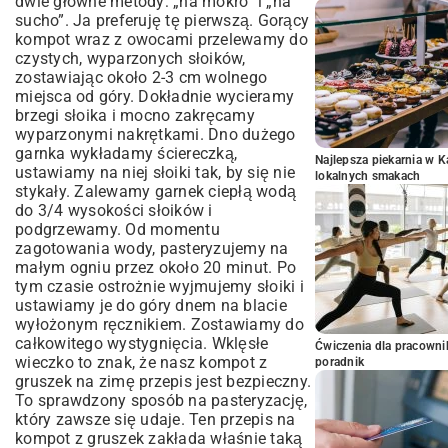
dwie główne metody: „na mokro” i „na
sucho”. Ja preferuję tę pierwszą. Gorący
kompot wraz z owocami przelewamy do
czystych, wyparzonych słoików,
zostawiając około 2-3 cm wolnego
miejsca od góry. Dokładnie wycieramy
brzegi słoika i mocno zakręcamy
wyparzonymi nakrętkami. Dno dużego
garnka wykładamy ściereczką,
Najlepsza piekarnia w 
ustawiamy na niej słoiki tak, by się nie
lokalnych smakach
stykały. Zalewamy garnek ciepłą wodą
do 3/4 wysokości słoików i
podgrzewamy. Od momentu
zagotowania wody, pasteryzujemy na
małym ogniu przez około 20 minut. Po
tym czasie ostrożnie wyjmujemy słoiki i
ustawiamy je do góry dnem na blacie
wyłożonym ręcznikiem. Zostawiamy do
całkowitego wystygnięcia. Wklęsłe
Ćwiczenia dla pracown
wieczko to znak, że nasz kompot z
poradnik
gruszek na zimę przepis jest bezpieczny.
To sprawdzony sposób na pasteryzację,
który zawsze się udaje. Ten przepis na
kompot z gruszek zakłada właśnie taką