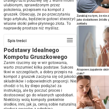
Dlatego dziś podzielę się z Wami moim
ulubionym, sprawdzonym przez
pokolenia, przepisem na kompot z
gruszek. Obiecuję, że po przeczytaniu
Zarabiaj na tym, że ni
tego artykułu, będziecie gotowi stworzyć
jako dodatkowe źródło 
własne słoiki pełne płynnego złota. To
zakładu
naprawdę prostsze niż myślisz.
Spis treści
Podstawy Idealnego
Podstawy Idealnego Kompotu
Gruszkowego
Kompotu Gruszkowego
Wybór Gruszek: Które Odmiany Najlepiej
Zanim rzucimy się w wir gotowania,
Sprawdzą Się w Kompocie?
warto zrozumieć kilka podstaw. Sukces
Niezbędne Składniki i Proporcje
Atopowe zapalenie skór
tkwi w szczegółach, a dobry przepis na
ciało?
Krok po Kroku: Jak Przygotować
kompot z gruszek zaczyna się od jakości
Domowy Kompot z Gruszek?
składników i odpowiednich proporcji. Nie
chodzi o to, by ślepo podążać za
Przygotowanie Gruszek: Mycie, Obieranie i
Krojenie
instrukcją, ale by poczuć proces i
dostosować go do własnych upodobań.
Gotowanie Kompotu: Sekret Smaku i
Niektórzy wolą kompoty piekielnie
Aromatu
słodkie, inni, jak ja, cenią sobie naturalną
Opcjonalne Dodatki: Co Dodać dla
słodycz owoców z odrobiną