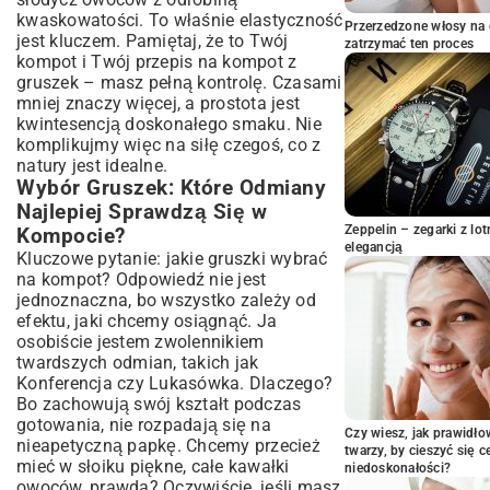
Wyjątkowego Smaku?
kwaskowatości. To właśnie elastyczność
Przechowywanie Kompotu: Jak Cieszyć
Przerzedzone włosy na 
jest kluczem. Pamiętaj, że to Twój
zatrzymać ten proces
Się Nim Przez Długi Czas?
kompot i Twój przepis na kompot z
Pasteryzacja Kompotu Gruszkowego
gruszek – masz pełną kontrolę. Czasami
Alternatywne Metody Przechowywania
mniej znaczy więcej, a prostota jest
kwintesencją doskonałego smaku. Nie
Kompot z Gruszek: Porady i Wariacje
komplikujmy więc na siłę czegoś, co z
Pomysły na Podanie: Z Czym Serwować
natury jest idealne.
Kompot Gruszkowy?
Wybór Gruszek: Które Odmiany
Rozwiązywanie Typowych Problemów
Najlepiej Sprawdzą Się w
Wariacje Smakowe: Kompot z Gruszek z
Zeppelin – zegarki z l
Kompocie?
Innymi Owocami i Przyprawami
elegancją
Kluczowe pytanie: jakie gruszki wybrać
Podsumowanie: Dlaczego Warto Robić
na kompot? Odpowiedź nie jest
Domowy Kompot Gruszkowy?
jednoznaczna, bo wszystko zależy od
efektu, jaki chcemy osiągnąć. Ja
osobiście jestem zwolennikiem
twardszych odmian, takich jak
Konferencja czy Lukasówka. Dlaczego?
Bo zachowują swój kształt podczas
gotowania, nie rozpadają się na
Czy wiesz, jak prawidł
nieapetyczną papkę. Chcemy przecież
twarzy, by cieszyć się 
mieć w słoiku piękne, całe kawałki
niedoskonałości?
owoców, prawda? Oczywiście, jeśli masz