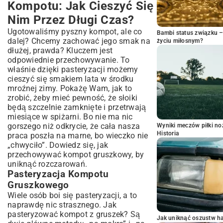
Kompotu: Jak Cieszyć Się
Nim Przez Długi Czas?
Ugotowaliśmy pyszny kompot, ale co
Bambi status związku 
dalej? Chcemy zachować jego smak na
życiu miłosnym?
dłużej, prawda? Kluczem jest
odpowiednie przechowywanie. To
właśnie dzięki pasteryzacji możemy
cieszyć się smakiem lata w środku
mroźnej zimy. Pokażę Wam, jak to
zrobić, żeby mieć pewność, że słoiki
będą szczelnie zamknięte i przetrwają
miesiące w spiżarni. Bo nie ma nic
gorszego niż odkrycie, że cała nasza
Wyniki meczów piłki noż
Historia
praca poszła na marne, bo wieczko nie
„chwyciło”. Dowiedz się, jak
przechowywać kompot gruszkowy, by
uniknąć rozczarowań.
Pasteryzacja Kompotu
Gruszkowego
Wiele osób boi się pasteryzacji, a to
naprawdę nic strasznego. Jak
pasteryzować kompot z gruszek? Są
Jak uniknąć oszustw h