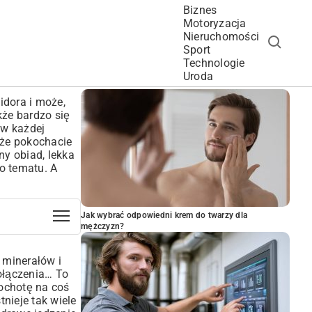
Biznes
Motoryzacja
Nieruchomości
Sport
Technologie
POPULARNE ARTYKUŁY
Uroda
idora i może,
kże bardzo się
 w każdej
 że pokochacie
ny obiad, lekka
o tematu. A
Jak wybrać odpowiedni krem do twarzy dla
mężczyzn?
 minerałów i
ołączenia… To
 ochotę na coś
nieje tak wiele