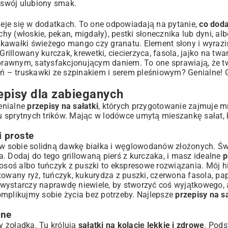
ź swój ulubiony smak.
eje się w dodatkach. To one odpowiadają na pytanie,
co doda
y (włoskie, pekan, migdały), pestki słonecznika lub dyni, alb
kawałki świeżego mango czy granatu. Element słony i wyrazis
rillowany kurczak, krewetki, ciecierzyca, fasola, jajko na twar
noprawnym, satysfakcjonującym daniem. To one sprawiają, że 
ń – truskawki ze szpinakiem i serem pleśniowym? Genialne! 
episy dla zabieganych
enialne
przepisy na sałatki
, których przygotowanie zajmuje m
ku sprytnych trików. Mając w lodówce umytą mieszankę sałat, 
i proste
ć w sobie solidną dawkę białka i węglowodanów złożonych. Św
. Dodaj do tego grillowaną pierś z kurczaka, i masz idealne
p
osoś albo tuńczyk z puszki to ekspresowe rozwiązania. Mój h
towany ryż, tuńczyk, kukurydza z puszki, czerwona fasola, pap
 wystarczy naprawdę niewiele, by stworzyć coś wyjątkowego, 
mplikujmy sobie życia bez potrzeby. Najlepsze
przepisy na sa
zne
 żołądka. Tu królują
sałatki na kolację lekkie i zdrowe
. Pods