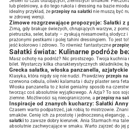
Jesień to czas otulających, ziemistych smaków. Pieczona
lub pleśniowy, a do tego rukola i dressing na bazie miod
idealny przykład, że
przepisy na sałatki
nie muszą być nud
w zdrowej wersji.
Zimowe rozgrzewające propozycje: Sałatki z
Zimą, gdy brakuje świeżych, chrupiących warzyw, z pom
pietruszka, seler, bataty – zyskują niesamowitą słodycz 
prażonymi pestkami i polej tahini dressingiem. To jest to
jeść kolorowo i zdrowo. To również fantastyczne
przepisy
Sałatki świata: Kulinarne podróże b
Masz ochotę na podróż? Nic prostszego. Twoja kuchnia m
bilet. Wystarczy kilka charakterystycznych składników, by
Grecka sałatka, włoska panzanella, azjatycki
Klasyka, która nigdy się nie nudzi. Prawdziwy
przepis na
czerwona cebula, oliwki kalamata i duży plaster sera fet
Włoska panzanella to z kolei genialny sposób na czerstw
tworząc coś absolutnie wyjątkowego. A Azja? To sos sojo
ziemne. Możliwości są nieograniczone, a
przepisy na sał
Inspiracje od znanych kucharzy: Sałatki Ann
Czasem warto podpatrzeć, jak robią to mistrzowie. Znan
smaków. Cenię ich za prostotę i jednoczesną elegancję. 
sałatki
to zawsze dobry kierunek. Ania Starmach ma talen
absolutnie zachwycające w smaku. Warto zajrzeć do jej pr