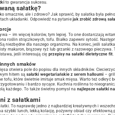
tki
to gwarancja sukcesu.
waną sałatkę?
ylko smacznie, ale i zdrowo? Jak sprawić, by sałatka była pe
ntach układanki. Odpowiedź na pytanie
jak zrobić zdrową sał
orcje
zywa – im więcej kolorów, tym lepiej. To one dostarczają witam
iona roślin strączkowych, tofu. Białko zapewni sytość. Następ
. Są niezbędne dla naszego organizmu. Na koniec, jeśli sałat
isty makaron, brązowy ryż lub grzanki z razowego pieczywa.
tawa, jeśli interesują cię
przepisy na sałatki dietetyczne fit
.
ślinnych smaków
ięsa otwiera pole do popisu dla innych składników. Ciecierzyc
ziwym hitem są
sałatki wegetariańskie z serem halloumi
– gril
tofu, które świetnie imituje smak mięsa. Warto też odkryć 
zygotowaniu i bardzo sycące. Kuchnia roślinna to nieograni
wolą każdego. To także świetny pomysł na
najlepsze sałatki na
i z sałatkami
łatki. To naprawdę jedno z najbardziej kreatywnych i wszech
 na szybki lunch, lekką kolację, pożywny obiad czy efektowną