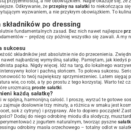
ystą przyjemnością, a nie obowiązkiem. Nagle okazuje się, że 
ch
niejsze. Odkrywanie, że
przepisy na sałatki
to niekończąca się
kscytującym wyzwaniem, a nie przykrym obowiązkiem. To kulin
h składników po dressing
solutnie fundamentalnych zasad. Bez nich nawet najlepsze
prz
lerzu
ndamentów – prędzej czy później wszystko się zawali. A my 
ków
a sukcesu
zywami
eżość składników jest absolutnie nie do przecenienia. Zwiędni
, nawet najbardziej wymyślną sałatkę. Pamiętam, jak kiedyś
chni
ista papka. Nigdy więcej. Idź na targ, do lokalnego warzywn
 intensywny kolor i pachną słońcem. To połowa sukcesu. Seri
ezonowość to twój największy sprzymierzeniec. Latem sięgaj 
atura wie, co robi, a ty po prostu z tego korzystaj. Warto też 
tóre urozmaicą
proste sałatki
.
ieni każdą sałatkę?
w
ki w spójną, harmonijną całość. I proszę, wyrzuć te gotowe so
 zajmuje dosłownie trzy minuty, a różnica w smaku jest kos
et, sok z cytryny) i przyprawy. Ale to dopiero początek! Zas
 gości? Dodaj do niego odrobinę miodu dla słodyczy, musztard
ksperymentować z jogurtem naturalnym, tworząc pyszne
sałat
ressingu odrobiny masła orzechowego – totalny odlot w sałat