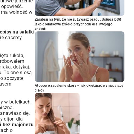
zdrowe jedzenie
 opowieść.
arna wolność w
Zarabiaj na tym, że nie zużywasz prądu. Usługa DSR
jako dodatkowe źródło przychodu dla Twojego
zakładu
episy na sałatki
nie chcemy
ęta rukola,
 próbowałem
iaka, dotykaj,
o. To one niosą
po soczyste
czasem
Atopowe zapalenie skóry – jak okiełznać wymagające
ciało?
sy w butelkach,
miczna.
tanawiasz się,
y dijon dla
ki bez majonezu
kach o