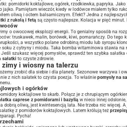
atki: pomidorki koktajlowe, ogórek, rzodkiewka, papryka. Jako 
bo jajko. Pamiętam wieczór, kiedy w lodówce miałem tylko rukol
piłem oliwą i octem balsamicznym. Efekt? Jedna z najlepszyc
tki z rukolą i fetą
są często najlepsze. Kolacja w pięć minut
 owoców
imy o owocowej eksplozji energii. To genialny sposób na roz
ów: truskawek, malin, borówek, kiwi, pomarańczy. Do tego kl
hrupkości, a wszystko polane odrobiną miodu lub syropu klo
 soku z cytryny i miodu. Taka bomba witaminowa stawia na no
. Jeśli szukasz więcej pomysłów, sprawdź ten
szybka sałatk
 sałatki
to czyste zdrowie.
 zimy i wiosny na talerzu
ożemy zrobić dla siebie i dla planety. Sezonowe warzywa i o
ie z nich sałatek to czysta poezja. To właśnie
pomysły na sa
menu.
ajlowych i ogórków
pomidory koktajlowe to skarb. Połącz je z chrupiącym ogórki
ałatka caprese z pomidorami i bazylią
w nieco innej odsłonie,
a dobrą oliwą, jest kwintesencją lata. Nie trzeba nic więcej. A 
 sałatkę z pomidorów koktajlowych
. Latem królują też
przepisy
zparagi. Pycha!
orzechami