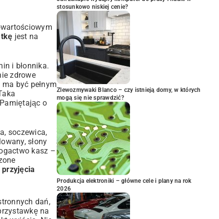
stosunkowo niskiej cenie?
łnowartościowym
atkę
jest na
in i błonnika.
nie zdrowe
ka ma być pełnym
Zlewozmywaki Blanco – czy istnieją domy, w których
 Taka
mogą się nie sprawdzić?
 Pamiętając o
a, soczewica,
lowany, słony
bogactwo kasz –
czone
 przyjęcia
Produkcja elektroniki – główne cele i plany na rok
2026
stronnych dań,
 przystawkę na