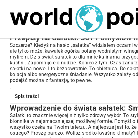
MARIUSZ ŁAMAGA
05.10.2025
BIZNES
Przepisy na Sałatki: 50+ Pomysłów n
Szczerze? Kiedyś na hasło „sałatka” widziałem oczami wy
ale tylko może, kawałek ogórka polany wodnistym winegre
myliłem. Dziś świat sałatek to dla mnie kulinarna przyg
kuchni. Zapomnijcie o nudzie. Koniec z tym. Czas zanurz
sałatki na nowo. I to bezpowrotnie. To obietnica. Bo sał
kolacja albo energetyczne śniadanie. Wszystko zależy od
podejść można z fantazją, to pewne.
Spis treści
Wprowadzenie do świata sałatek: Sma
Wprowadzenie do świata sałatek: Smak i zdrowie na wyci
Sekrety idealnej sałatki: Od świeżych składników po dres
Sałatki to znacznie więcej niż tylko zdrowy wybór. To s
błonnika w najsmaczniejszej możliwej formie. Pomyśl o
Wybór świeżych warzyw i owoców – podstawa sukcesu
wszystko czeka na Twoim talerzu. A najlepsze jest to, że
Jak przygotować domowy dressing, który odmieni każdą sał
ostrego? Proszę bardzo. Wolisz słodko-kwaśne klimaty? N
Dodatki, które wzbogacą smak i teksturę