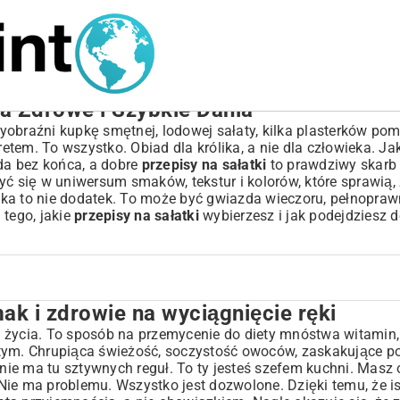
a Zdrowe i Szybkie Dania
obraźni kupkę smętnej, lodowej sałaty, kilka plasterków pom
tem. To wszystko. Obiad dla królika, a nie dla człowieka. Ja
oda bez końca, a dobre
przepisy na sałatki
to prawdziwy skarb
yć się w uniwersum smaków, tekstur i kolorów, które sprawią,
atka to nie dodatek. To może być gwiazda wieczoru, pełnopraw
 tego, jakie
przepisy na sałatki
wybierzesz i jak podejdziesz d
k i zdrowie na wyciągnięcie ręki
ągnięcie ręki
sing
tyl życia. To sposób na przemycenie do diety mnóstwa witamin,
 tym. Chrupiąca świeżość, soczystość owoców, zaskakujące p
 nie ma tu sztywnych reguł. To ty jesteś szefem kuchni. Masz
atkę?
ie ma problemu. Wszystko jest dozwolone. Dzięki temu, że ist