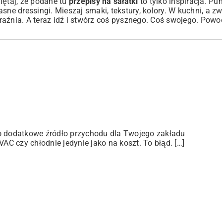
ętaj, że podane tu
przepisy na sałatki
to tylko inspiracja. Pu
sne dressingi. Mieszaj smaki, tekstury, kolory. W kuchni, a z
aźnia. A teraz idź i stwórz coś pysznego. Coś swojego. Powo
ko dodatkowe źródło przychodu dla Twojego zakładu
C czy chłodnie jedynie jako na koszt. To błąd. […]