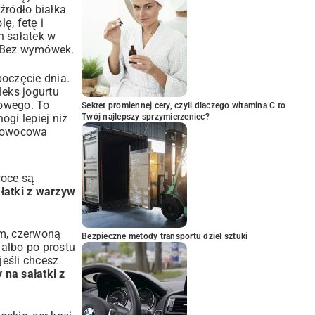
źródło białka
ę, fetę i
h sałatek w
. Bez wymówek.
poczęcie dnia.
eks jogurtu
nowego. To
Sekret promiennej cery, czyli dlaczego witamina C to
gi lepiej niż
Twój najlepszy sprzymierzeniec?
a owocowa
woce są
łatki z warzyw
em, czerwoną
Bezpieczne metody transportu dzieł sztuki
 albo po prostu
jeśli chcesz
 na sałatki z