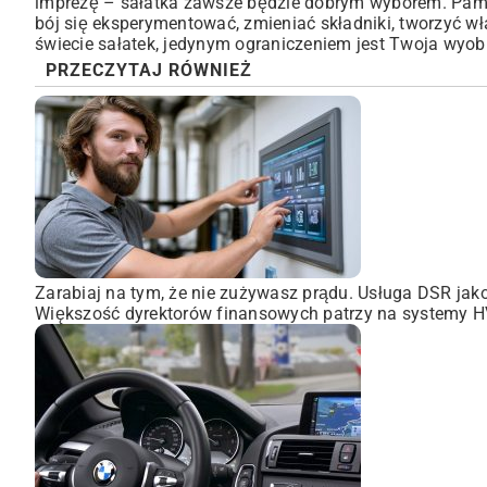
imprezę – sałatka zawsze będzie dobrym wyborem. Pami
bój się eksperymentować, zmieniać składniki, tworzyć wła
świecie sałatek, jedynym ograniczeniem jest Twoja wyobr
PRZECZYTAJ RÓWNIEŻ
Zarabiaj na tym, że nie zużywasz prądu. Usługa DSR ja
Większość dyrektorów finansowych patrzy na systemy HVA