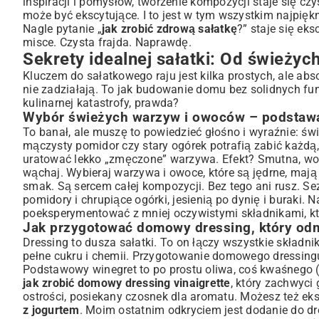
inspiracji i pomysłów, tworzenie kompozycji staje się cz
Szybkie sałatki na każdą okazję: Przepisy dla zabiegany
może być ekscytujące. I to jest w tym wszystkim najpięk
Nagle pytanie „
jak zrobić zdrową sałatkę
?” staje się e
Sałatki obiadowe, które pokochasz: Pożywne i proste
misce. Czysta frajda. Naprawdę.
Ekspresowe sałatki na kolację: Lekkie i smaczne
Sekrety idealnej sałatki: Od świeżyc
Śniadaniowe inspiracje: Sałatki z dodatkiem owoców
Kluczem do sałatkowego raju jest kilka prostych, ale ab
Sałatki sezonowe: Smak lata, jesieni, zimy i wiosny na ta
nie zadziałają. To jak budowanie domu bez solidnych fu
Letnie orzeźwienie: Sałatki z pomidorów koktajlowych i ogór
kulinarnej katastrofy, prawda?
Jesienne skarby: Sałatki z dynią, burakami i orzechami
Wybór świeżych warzyw i owoców – podstaw
Zimowe rozgrzewające propozycje: Sałatki z pieczonymi war
To banał, ale muszę to powiedzieć głośno i wyraźnie: świ
mączysty pomidor czy stary ogórek potrafią zabić każdą
Sałatki świata: Kulinarne podróże bez wychodzenia z ku
uratować lekko „zmęczone” warzywa. Efekt? Smutna, wodn
Grecka sałatka, włoska panzanella, azjatyckie smaki
wąchaj. Wybieraj warzywa i owoce, które są jędrne, mają
Inspiracje od znanych kucharzy: Sałatki Anny Starmach
smak. Są sercem całej kompozycji. Bez tego ani rusz. S
Jak skomponować zdrową i zbilansowaną sałatkę?
pomidory i chrupiące ogórki, jesienią po dynię i buraki. N
poeksperymentować z mniej oczywistymi składnikami, k
Białko, węglowodany, tłuszcze – idealne proporcje
Jak przygotować domowy dressing, który odm
Sałatki dla wegan i wegetarian: Bogactwo roślinnych smakó
Dressing to dusza sałatki. To on łączy wszystkie składni
Podsumowanie: Kreatywność w kuchni z sałatkami
pełne cukru i chemii. Przygotowanie domowego dressingu
Podstawowy winegret to po prostu oliwa, coś kwaśnego (oc
jak zrobić domowy dressing vinaigrette
, który zachwyci
ostrości, posiekany czosnek dla aromatu. Możesz też e
z jogurtem
. Moim ostatnim odkryciem jest dodanie do d