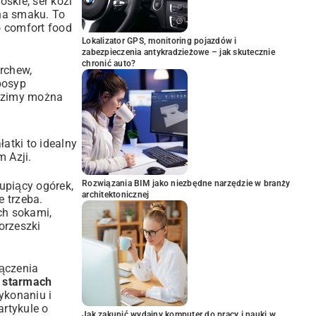
skie, ser kozi
łna smaku. To
o comfort food
Lokalizator GPS, monitoring pojazdów i
zabezpieczenia antykradzieżowe – jak skutecznie
chronić auto?
rchew,
 posyp
u zimy można
atki to idealny
m Azji.
Rozwiązania BIM jako niezbędne narzędzie w branży
rupiący ogórek,
architektonicznej
e trzeba.
ch sokami,
orzeszki
łączenia
i starmach
ykonaniu i
artykule o
Jak zakupić wydajny komputer do pracy i nauki w