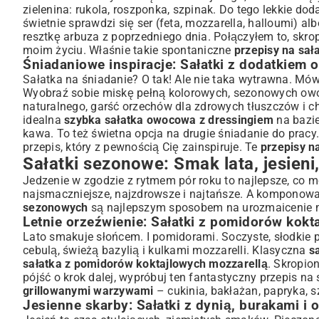
zielenina: rukola, roszponka, szpinak. Do tego lekkie dod
świetnie sprawdzi się ser (feta, mozzarella, halloumi) al
resztkę arbuza z poprzedniego dnia. Połączyłem to, skro
moim życiu. Właśnie takie spontaniczne
przepisy na sała
Śniadaniowe inspiracje: Sałatki z dodatkiem
Sałatka na śniadanie? O tak! Ale nie taka wytrawna. Mów
Wyobraź sobie miskę pełną kolorowych, sezonowych owoc
naturalnego, garść orzechów dla zdrowych tłuszczów i c
idealna
szybka sałatka owocowa z dressingiem
na bazie
kawa. To też świetna opcja na drugie śniadanie do pracy
przepis
, który z pewnością Cię zainspiruje. Te
przepisy na
Sałatki sezonowe: Smak lata, jesieni,
Jedzenie w zgodzie z rytmem pór roku to najlepsze, co m
najsmaczniejsze, najzdrowsze i najtańsze. A komponowan
sezonowych
są najlepszym sposobem na urozmaicenie 
Letnie orzeźwienie: Sałatki z pomidorów kokt
Lato smakuje słońcem. I pomidorami. Soczyste, słodkie 
cebulą, świeżą bazylią i kulkami mozzarelli. Klasyczna
s
sałatka z pomidorów koktajlowych mozzarellą
. Skropion
pójść o krok dalej, wypróbuj ten fantastyczny
przepis na
grillowanymi warzywami
– cukinia, bakłażan, papryka, s
Jesienne skarby: Sałatki z dynią, burakami i 