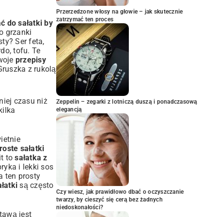
Przerzedzone włosy na głowie – jak skutecznie
zatrzymać ten proces
ć do sałatki by
o grzanki
ty? Ser feta,
do, tofu. Te
twoje
przepisy
Gruszka z rukolą
niej czasu niż
Zeppelin – zegarki z lotniczą duszą i ponadczasową
kilka
elegancją
ietnie
roste sałatki
it to
sałatka z
ryka i lekki sos
a ten
prosty
łatki
są często
Czy wiesz, jak prawidłowo dbać o oczyszczanie
twarzy, by cieszyć się cerą bez żadnych
niedoskonałości?
tawą jest