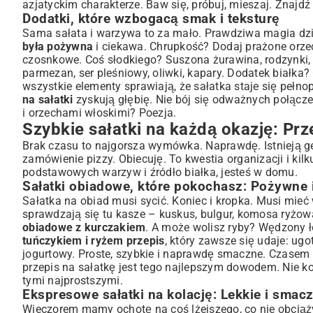
azjatyckim charakterze. Baw się, próbuj, mieszaj. Znajd
Dodatki, które wzbogacą smak i teksturę
Sama sałata i warzywa to za mało. Prawdziwa magia dzi
była pożywna
i ciekawa. Chrupkość? Dodaj prażone orzech
czosnkowe. Coś słodkiego? Suszona żurawina, rodzynki, 
parmezan, ser pleśniowy, oliwki, kapary. Dodatek białka? G
wszystkie elementy sprawiają, że sałatka staje się peł
na sałatki
zyskują głębię. Nie bój się odważnych połącze
i orzechami włoskimi? Poezja.
Szybkie sałatki na każdą okazję: Prz
Brak czasu to najgorsza wymówka. Naprawdę. Istnieją g
zamówienie pizzy. Obiecuję. To kwestia organizacji i kil
podstawowych warzyw i źródło białka, jesteś w domu.
Sałatki obiadowe, które pokochasz: Pożywne 
Sałatka na obiad musi sycić. Koniec i kropka. Musi mie
sprawdzają się tu kasze – kuskus, bulgur, komosa ryżowa
obiadowe z kurczakiem
. A może wolisz ryby? Wędzony ł
tuńczykiem i ryżem przepis
, który zawsze się udaje: ugo
jogurtowy. Proste, szybkie i naprawdę smaczne. Czasem
przepis na sałatkę
jest tego najlepszym dowodem. Nie ko
tymi najprostszymi.
Ekspresowe sałatki na kolację: Lekkie i smac
Wieczorem mamy ochotę na coś lżejszego, co nie obciąży