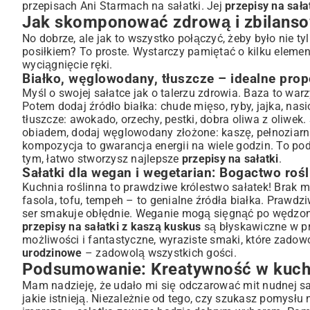
przepisach Ani Starmach na sałatki
. Jej
przepisy na sała
Jak skomponować zdrową i zbilanso
No dobrze, ale jak to wszystko połączyć, żeby było nie t
posiłkiem? To proste. Wystarczy pamiętać o kilku eleme
wyciągnięcie ręki.
Białko, węglowodany, tłuszcze – idealne prop
Myśl o swojej sałatce jak o talerzu zdrowia. Baza to war
Potem dodaj źródło białka: chude mięso, ryby, jajka, nas
tłuszcze: awokado, orzechy, pestki, dobra oliwa z oliwek
obiadem, dodaj węglowodany złożone: kaszę, pełnoziarn
kompozycja to gwarancja energii na wiele godzin. To pods
tym, łatwo stworzysz najlepsze
przepisy na sałatki
.
Sałatki dla wegan i wegetarian: Bogactwo ro
Kuchnia roślinna to prawdziwe królestwo sałatek! Brak m
fasola, tofu, tempeh – to genialne źródła białka. Prawd
ser smakuje obłędnie. Weganie mogą sięgnąć po wędzone 
przepisy na sałatki z kaszą kuskus
są błyskawiczne w pr
możliwości i fantastyczne, wyraziste smaki, które zado
urodzinowe
– zadowolą wszystkich gości.
Podsumowanie: Kreatywność w kuchn
Mam nadzieję, że udało mi się odczarować mit nudnej sa
jakie istnieją. Niezależnie od tego, czy szukasz pomysłu