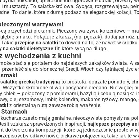
 dynia hokkaido, upieczone lub ugotowane buraki, orzechy wło
u i musztardy. To sałatka-królowa. Sycąca, rozgrzewająca, pe
ne. To danie, które z dumą podasz na eleganckiej kolacji. T
 pieczonymi warzywami
ocą przychodzi piekarnik. Pieczone warzywa korzeniowe – ma
i głębię smaku. Połącz je z kaszą (np. pęczak), dodaj jarmuż,
! Takie
przepisy na sałatki
to dowód na to, że nawet w środk
 na sałatki dietetyczne fit
, które sycą na długo.
ez wychodzenia z kuchni
oże stać się portalem do najdalszych zakątków świata. A sał
 przenieść się do słonecznej Grecji, Włoch czy tętniącej życie
e smaki
 sałatkę grecką tradycyjną
to prostota: dojrzałe pomidory, ch
a. Wszystko skropione oliwą i posypane oregano. Nic więcej ni
y chleb – połączony z pomidorami, bazylią i cebulą nasiąka i
wy, olej sezamowy, imbir, kolendra, makaron ryżowy, mango, 
atki
z orientalną nutą zawsze robią wrażenie.
y Starmach
i kucharze często mają genialne, nieoczywiste pomysły na po
Jeśli szukasz sprawdzonych inspiracji,
najlepsze przepisy an
t do tworzenia kompozycji, które są jednocześnie proste w w
zepisów, by odkryć nowe, ciekawe połączenia, takie jak te w 