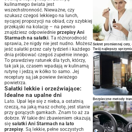
kulinarnego świata jest
wszechstronność. Nieważne, czy
szukasz czegoś lekkiego na lunch,
sycącej propozycji na obiad, czy szybkiej
przekąski na kolację – na pewno
znajdziesz odpowiednie
przepisy Ani
Starmach na sałatki
. Ta różnorodność
sprawia, że nigdy nie jest nudno. Możesz
Sekret promiennej cery,
jeść sałatki przez cały tydzień i każdego
Twój najlepszy sprzymi
dnia próbować czegoś zupełnie innego.
To prawdziwy ratunek dla tych, którzy,
tak jak ja, czasem wpadają w kulinarną
rutynę i jedzą w kółko to samo. Jej
receptury są jak powiew świeżego
powietrza.
Sałatki lekkie i orzeźwiające:
Idealne na upalne dni
Bezpieczne metody trans
Lato. Upał leje się z nieba, a ostatnią
rzeczą, na jaką masz ochotę, jest stanie
przy gorących garnkach. Znam to aż za
dobrze. W takie dni zbawieniem okazują
się
sałatki Ani Starmach na lato
przepisy
. Są lekkie, pełne soczystych