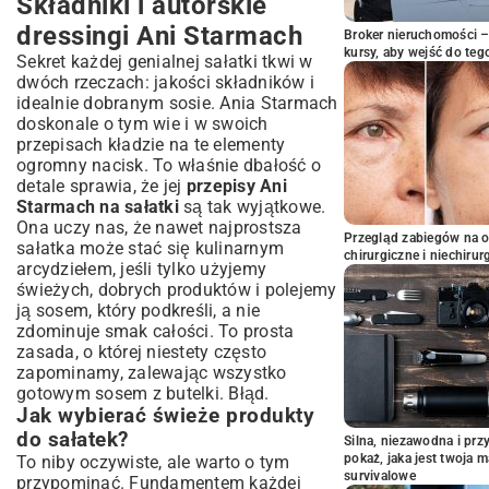
Składniki i autorskie
dressingi Ani Starmach
Broker nieruchomości – 
kursy, aby wejść do teg
Sekret każdej genialnej sałatki tkwi w
dwóch rzeczach: jakości składników i
idealnie dobranym sosie. Ania Starmach
doskonale o tym wie i w swoich
przepisach kładzie na te elementy
ogromny nacisk. To właśnie dbałość o
detale sprawia, że jej
przepisy Ani
Starmach na sałatki
są tak wyjątkowe.
Ona uczy nas, że nawet najprostsza
Przegląd zabiegów na 
sałatka może stać się kulinarnym
chirurgiczne i niechirur
arcydziełem, jeśli tylko użyjemy
świeżych, dobrych produktów i polejemy
ją sosem, który podkreśli, a nie
zdominuje smak całości. To prosta
zasada, o której niestety często
zapominamy, zalewając wszystko
gotowym sosem z butelki. Błąd.
Jak wybierać świeże produkty
do sałatek?
Silna, niezawodna i pr
pokaż, jaka jest twoja 
To niby oczywiste, ale warto o tym
survivalowe
przypominać. Fundamentem każdej