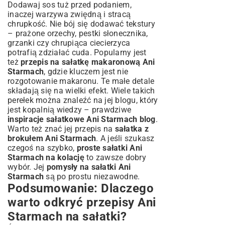
Dodawaj sos tuż przed podaniem,
inaczej warzywa zwiędną i stracą
chrupkość. Nie bój się dodawać tekstury
– prażone orzechy, pestki słonecznika,
grzanki czy chrupiąca ciecierzyca
potrafią zdziałać cuda. Popularny jest
też
przepis na sałatkę makaronową Ani
Starmach
, gdzie kluczem jest nie
rozgotowanie makaronu. Te małe detale
składają się na wielki efekt. Wiele takich
perełek można znaleźć na jej blogu, który
jest kopalnią wiedzy – prawdziwe
inspiracje sałatkowe Ani Starmach blog
.
Warto też znać jej przepis na
sałatka z
brokułem Ani Starmach
. A jeśli szukasz
czegoś na szybko,
proste sałatki Ani
Starmach na kolację
to zawsze dobry
wybór. Jej
pomysły na sałatki Ani
Starmach
są po prostu niezawodne.
Podsumowanie: Dlaczego
warto odkryć przepisy Ani
Starmach na sałatki?