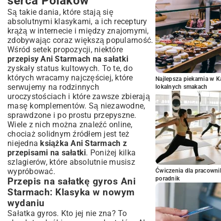
serca Polaków
Są takie dania, które stają się
absolutnymi klasykami, a ich receptury
krążą w internecie i między znajomymi,
zdobywając coraz większą popularność.
Wśród setek propozycji, niektóre
przepisy Ani Starmach na sałatki
zyskały status kultowych. To te, do
których wracamy najczęściej, które
Najlepsza piekarnia w 
serwujemy na rodzinnych
lokalnych smakach
uroczystościach i które zawsze zbierają
masę komplementów. Są niezawodne,
sprawdzone i po prostu przepyszne.
Wiele z nich można znaleźć online,
chociaż solidnym źródłem jest też
niejedna
książka Ani Starmach z
przepisami na sałatki
. Poniżej kilka
szlagierów, które absolutnie musisz
wypróbować.
Ćwiczenia dla pracown
poradnik
Przepis na sałatkę gyros Ani
Starmach: Klasyka w nowym
wydaniu
Sałatka gyros. Kto jej nie zna? To