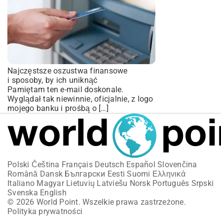
Najczęstsze oszustwa finansowe
i sposoby, by ich uniknąć
Pamiętam ten e-mail doskonale.
Wyglądał tak niewinnie, oficjalnie, z logo
mojego banku i prośbą o […]
Polski
Čeština
Français
Deutsch
Español
Slovenčina
Română
Dansk
Български
Eesti
Suomi
Ελληνικά
Italiano
Magyar
Lietuvių
Latviešu
Norsk
Português
Srpski
Svenska
English
© 2026 World Point. Wszelkie prawa zastrzeżone.
Polityka prywatności