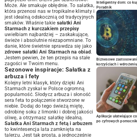
Inteligentny dom: co k
Może. Ale smakuje obłędnie. To sałatka,
Poradnik
która przenosi nas w tropikalne klimaty i
jest idealną odskocznią od tradycyjnych
smaków. Właśnie takie
sałatki Ani
Starmach z kurczakiem przepisy
uwielbiam najbardziej – zaskakujące,
świeże i absolutnie niezapomniane. To
danie, które świetnie sprawdza się jako
zdrowe sałatki Ani Starmach na obiad
.
Jestem pewien, że ten przepis na stałe
Biznesowe zastosowani
zagości w Twoim menu.
korzyściach i wdrożeni
Sezonowe inspiracje: Sałatka z
arbuza i fety
Kolejny letni klasyk, który dzięki Ani
Starmach zyskał w Polsce ogromną
popularność. Słodycz arbuza i słoność
sera feta to połączenie stworzone w
niebie. Dodaj do tego świeżą miętę,
odrobinę soku z limonki i dobrej jakości
Aplikacje ułatwiające c
oliwę, a otrzymasz sałatkę idealną.
po cyfrowych pomocni
Sałatka Ani Starmach z fetą i arbuzem
to kwintesencja lata zamknięta na
talerzu. Jest tak prosta, a jednocześnie