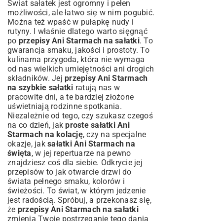
Świat sałatek jest ogromny i pełen
możliwości, ale łatwo się w nim pogubić.
Można też wpaść w pułapkę nudy i
rutyny. I właśnie dlatego warto sięgnąć
po
przepisy Ani Starmach na sałatki
. To
gwarancja smaku, jakości i prostoty. To
kulinarna przygoda, która nie wymaga
od nas wielkich umiejętności ani drogich
składników. Jej
przepisy Ani Starmach
na szybkie sałatki
ratują nas w
pracowite dni, a te bardziej złożone
uświetniają rodzinne spotkania.
Niezależnie od tego, czy szukasz czegoś
na co dzień, jak
proste sałatki Ani
Starmach na kolację
, czy na specjalne
okazje, jak
sałatki Ani Starmach na
święta
, w jej repertuarze na pewno
znajdziesz coś dla siebie. Odkrycie jej
przepisów to jak otwarcie drzwi do
świata pełnego smaku, kolorów i
świeżości. To świat, w którym jedzenie
jest radością. Spróbuj, a przekonasz się,
że
przepisy Ani Starmach na sałatki
zmienią Twoje postrzeganie tego dania