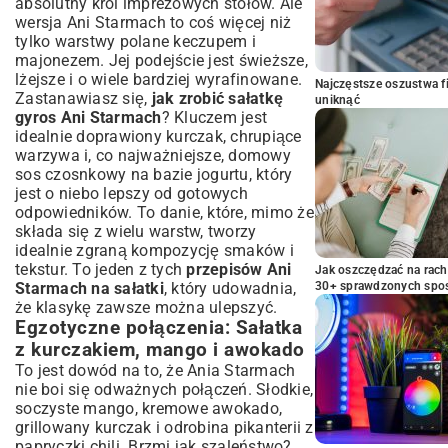
absolutny król imprezowych stołów. Ale
wersja Ani Starmach to coś więcej niż
tylko warstwy polane keczupem i
majonezem. Jej podejście jest świeższe,
lżejsze i o wiele bardziej wyrafinowane.
Najczęstsze oszustwa f
Zastanawiasz się,
jak zrobić sałatkę
uniknąć
gyros Ani Starmach
? Kluczem jest
idealnie doprawiony kurczak, chrupiące
warzywa i, co najważniejsze, domowy
sos czosnkowy na bazie jogurtu, który
jest o niebo lepszy od gotowych
odpowiedników. To danie, które, mimo że
składa się z wielu warstw, tworzy
idealnie zgraną kompozycję smaków i
tekstur. To jeden z tych
przepisów Ani
Jak oszczędzać na rac
Starmach na sałatki
, który udowadnia,
30+ sprawdzonych sp
że klasykę zawsze można ulepszyć.
Egzotyczne połączenia: Sałatka
z kurczakiem, mango i awokado
To jest dowód na to, że Ania Starmach
nie boi się odważnych połączeń. Słodkie,
soczyste mango, kremowe awokado,
grillowany kurczak i odrobina pikanterii z
papryczki chili. Brzmi jak szaleństwo?