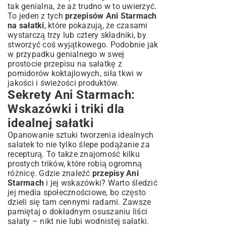
tak genialna, że aż trudno w to uwierzyć.
To jeden z tych
przepisów Ani Starmach
na sałatki
, które pokazują, że czasami
wystarczą trzy lub cztery składniki, by
stworzyć coś wyjątkowego. Podobnie jak
w przypadku genialnego w swej
prostocie
przepisu na sałatkę z
pomidorów koktajlowych
, siła tkwi w
jakości i świeżości produktów.
Sekrety Ani Starmach:
Wskazówki i triki dla
idealnej sałatki
Opanowanie sztuki tworzenia idealnych
sałatek to nie tylko ślepe podążanie za
recepturą. To także znajomość kilku
prostych trików, które robią ogromną
różnicę. Gdzie znaleźć
przepisy Ani
Starmach
i jej wskazówki? Warto śledzić
jej media społecznościowe, bo często
dzieli się tam cennymi radami. Zawsze
pamiętaj o dokładnym osuszaniu liści
sałaty – nikt nie lubi wodnistej sałatki.