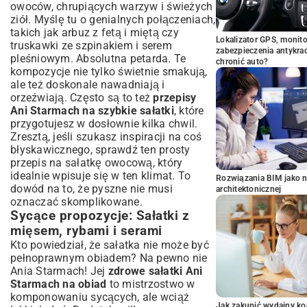
owoców, chrupiących warzyw i świeżych
ziół. Myślę tu o genialnych połączeniach,
takich jak arbuz z fetą i miętą czy
Lokalizator GPS, monito
truskawki ze szpinakiem i serem
zabezpieczenia antykra
pleśniowym. Absolutna petarda. Te
chronić auto?
kompozycje nie tylko świetnie smakują,
ale też doskonale nawadniają i
orzeźwiają. Często są to też
przepisy
Ani Starmach na szybkie sałatki
, które
przygotujesz w dosłownie kilka chwil.
Zresztą, jeśli szukasz inspiracji na coś
błyskawicznego, sprawdź ten
prosty
przepis na sałatkę owocową
, który
idealnie wpisuje się w ten klimat. To
Rozwiązania BIM jako n
dowód na to, że pyszne nie musi
architektonicznej
oznaczać skomplikowane.
Sycące propozycje: Sałatki z
mięsem, rybami i serami
Kto powiedział, że sałatka nie może być
pełnoprawnym obiadem? Na pewno nie
Ania Starmach! Jej
zdrowe sałatki Ani
Starmach na obiad
to mistrzostwo w
komponowaniu sycących, ale wciąż
Jak zakupić wydajny ko