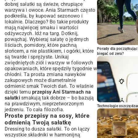
dobrej sałatki są świeże, chrupiące
warzywa i owoce. Ania Starmach często
podkreśla, by kupować sezonowo i
lokalnie. Dlaczego? Bo takie produkty
mają najwięcej smaku i wartości
odżywczych. Idź na targ. Dotknij,
powąchaj. Wybieraj sałatę o jędrnych
liściach, pomidory, które pachną
Porady dla początkując
słońcem, a nie plastikiem, i ogórki, które
biegać od zera?
są twarde i sprężyste. Unikaj
zwiędniętych ziół i warzyw w foliowych
opakowaniach, które spędziły tygodnie w
chłodni. Ta prosta zmiana nawyków
zakupowych może diametralnie
odmienić smak Twoich dań. To właśnie
dzięki temu
przepisy Ani Starmach na
sałatki
smakują tak dobrze – bo bazują
na prawdziwym, nieprzetworzonym
Technologie oszczędzan
jedzeniu. To cała filozofia.
Proste przepisy na sosy, które
odmienią Twoją sałatkę
Dressing to dusza sałatki. To on łączy
wszystkie składniki w harmonijną