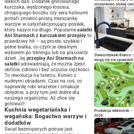
lekkich dań. Dodatek grillowanego
stosunkowo niskiej cen
kurczaka, wędzonego łososia,
chrupiącego boczku czy sera halloumi
potrafi zmienić prostą mieszankę
warzyw w satysfakcjonujący posiłek,
który nasyci na długo. Popularne
sałatki
Ani Starmach z kurczakiem przepisy
to
prawdziwy hit – są proste, szybkie i
pełne białka, co czyni je idealnym
wyborem po treningu lub na pracowity
Zlewozmywaki Blanco – 
dzień. Jej
przepisy Ani Starmach na
mogą się nie sprawdzić
sałatki
udowadniają, że można zjeść
obficie, zdrowo i bez uczucia ciężkości.
To rewolucja na talerzu. Koniec z
nudnymi obiadami. Czas na coś, co
naprawdę robi wrażenie i smakuje
obłędnie, a przy tym jest dobre dla
naszego organizmu. Aż chce się
gotować!
Kuchnia wegetariańska i
Produkcja elektroniki – 
wegańska: Bogactwo warzyw i
2026
dodatków
Świat bezmięsnych potraw jest