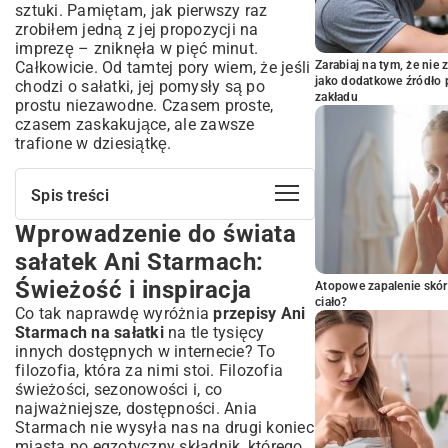
sztuki. Pamiętam, jak pierwszy raz
zrobiłem jedną z jej propozycji na
imprezę – zniknęła w pięć minut.
Całkowicie. Od tamtej pory wiem, że jeśli
Zarabiaj na tym, że ni
jako dodatkowe źródło 
chodzi o sałatki, jej pomysły są po
zakładu
prostu niezawodne. Czasem proste,
czasem zaskakujące, ale zawsze
trafione w dziesiątkę.
Spis treści
Wprowadzenie do świata
Wprowadzenie do świata sałatek Ani
Starmach: Świeżość i inspiracja
sałatek Ani Starmach:
Różnorodność smaków: Sałatki Ani
Świeżość i inspiracja
Atopowe zapalenie skór
Starmach na każdą okazję
ciało?
Co tak naprawdę wyróżnia
przepisy Ani
Sałatki lekkie i orzeźwiające: Idealne na
Starmach na sałatki
na tle tysięcy
upalne dni
innych dostępnych w internecie? To
Sycące propozycje: Sałatki z mięsem,
filozofia, która za nimi stoi. Filozofia
rybami i serami
świeżości, sezonowości i, co
Kuchnia wegetariańska i wegańska:
najważniejsze, dostępności. Ania
Bogactwo warzyw i dodatków
Starmach nie wysyła nas na drugi koniec
Klucz do doskonałości: Składniki i
miasta po egzotyczny składnik, którego