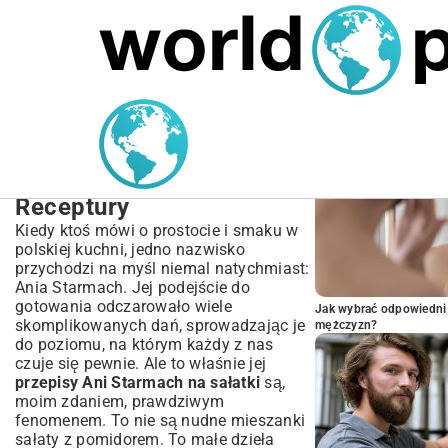
MARIUSZ ŁAMAGA
05.10.2025
BIZNES
POPULARNE A
Przepisy Ani Starmach na
sałatki – Inspiracje,
Sekrety i Najlepsze
Receptury
Kiedy ktoś mówi o prostocie i smaku w
polskiej kuchni, jedno nazwisko
przychodzi na myśl niemal natychmiast:
Ania Starmach. Jej podejście do
gotowania odczarowało wiele
Jak wybrać odpowiedni 
skomplikowanych dań, sprowadzając je
mężczyzn?
do poziomu, na którym każdy z nas
czuje się pewnie. Ale to właśnie jej
przepisy Ani Starmach na sałatki
są,
moim zdaniem, prawdziwym
fenomenem. To nie są nudne mieszanki
sałaty z pomidorem. To małe dzieła