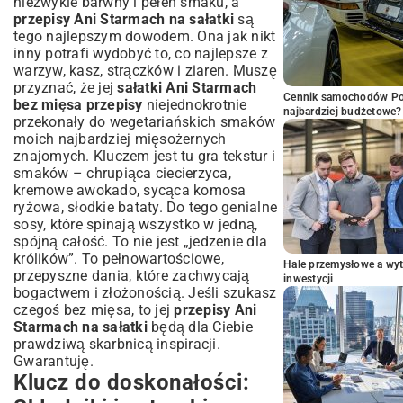
niezwykle barwny i pełen smaku, a
przepisy Ani Starmach na sałatki
są
tego najlepszym dowodem. Ona jak nikt
inny potrafi wydobyć to, co najlepsze z
warzyw, kasz, strączków i ziaren. Muszę
przyznać, że jej
sałatki Ani Starmach
Cennik samochodów Por
bez mięsa przepisy
niejednokrotnie
najbardziej budżetowe?
przekonały do wegetariańskich smaków
moich najbardziej mięsożernych
znajomych. Kluczem jest tu gra tekstur i
smaków – chrupiąca ciecierzyca,
kremowe awokado, sycąca komosa
ryżowa, słodkie bataty. Do tego genialne
sosy, które spinają wszystko w jedną,
spójną całość. To nie jest „jedzenie dla
królików”. To pełnowartościowe,
Hale przemysłowe a wyt
przepyszne dania, które zachwycają
inwestycji
bogactwem i złożonością. Jeśli szukasz
czegoś bez mięsa, to jej
przepisy Ani
Starmach na sałatki
będą dla Ciebie
prawdziwą skarbnicą inspiracji.
Gwarantuję.
Klucz do doskonałości: