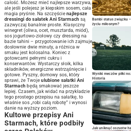
całość. Możesz mieć najlepsze warzywa,
ale jeśli polejesz je kiepskim sosem, cała
magia pryśnie. Na szczęście
najlepsze
dressingi do sałatek Ani Starmach
są
Bambi status związku 
zazwyczaj banalnie proste. Klasyczny
życiu miłosnym?
winegret (oliwa, ocet, musztarda, miód),
sos jogurtowo-ziołowy czy dressing na
bazie tahini – przygotowanie ich zajmuje
dosłownie dwie minuty, a różnica w
smaku jest kolosalna. Koniec z
gotowcami pełnymi cukru i
konserwantów. Wystarczy słoik, kilka
składników, energiczne wstrząśnięcie i
Wyniki meczów piłki noż
gotowe. Pyszny, domowy sos, który
Historia
sprawi, że Twoje
ulubione sałatki Ani
Starmach
będą smakować jeszcze
lepiej. Czasem, jak widać na przykładzie
tego
prostego przepisu na sałatkę
, to
właśnie sos „robi całą robotę” i wynosi
danie na wyższy poziom.
Kultowe przepisy Ani
Starmach, które podbiły
Jak uniknąć oszustw h