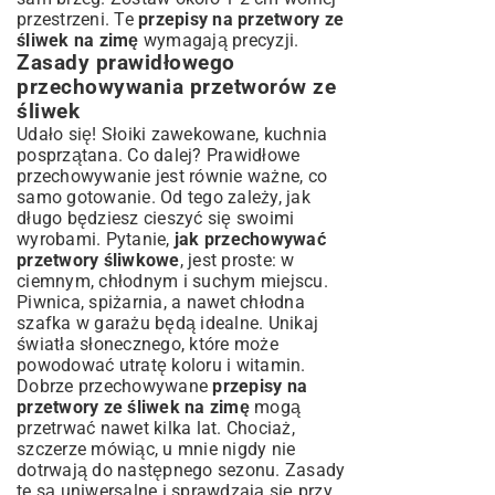
przestrzeni. Te
przepisy na przetwory ze
śliwek na zimę
wymagają precyzji.
Zasady prawidłowego
przechowywania przetworów ze
śliwek
Udało się! Słoiki zawekowane, kuchnia
posprzątana. Co dalej? Prawidłowe
przechowywanie jest równie ważne, co
samo gotowanie. Od tego zależy, jak
długo będziesz cieszyć się swoimi
wyrobami. Pytanie,
jak przechowywać
przetwory śliwkowe
, jest proste: w
ciemnym, chłodnym i suchym miejscu.
Piwnica, spiżarnia, a nawet chłodna
szafka w garażu będą idealne. Unikaj
światła słonecznego, które może
powodować utratę koloru i witamin.
Dobrze przechowywane
przepisy na
przetwory ze śliwek na zimę
mogą
przetrwać nawet kilka lat. Chociaż,
szczerze mówiąc, u mnie nigdy nie
dotrwają do następnego sezonu. Zasady
te są uniwersalne i sprawdzają się przy