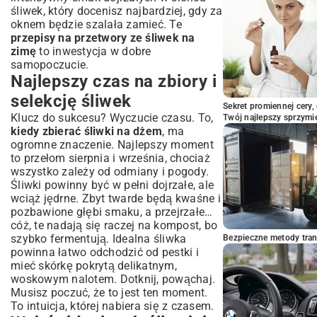
Inspiracje i podsumowanie: Śliwkowe
śliwek, który docenisz najbardziej, gdy za
przetwory przez cały rok
oknem będzie szalała zamieć. Te
przepisy na przetwory ze śliwek na
zimę
to inwestycja w dobre
samopoczucie.
Najlepszy czas na zbiory i
selekcję śliwek
Sekret promiennej cery,
Klucz do sukcesu? Wyczucie czasu. To,
Twój najlepszy sprzymi
kiedy zbierać śliwki na dżem
, ma
ogromne znaczenie. Najlepszy moment
to przełom sierpnia i września, chociaż
wszystko zależy od odmiany i pogody.
Śliwki powinny być w pełni dojrzałe, ale
wciąż jędrne. Zbyt twarde będą kwaśne i
pozbawione głębi smaku, a przejrzałe…
cóż, te nadają się raczej na kompost, bo
szybko fermentują. Idealna śliwka
Bezpieczne metody trans
powinna łatwo odchodzić od pestki i
mieć skórkę pokrytą delikatnym,
woskowym nalotem. Dotknij, powąchaj.
Musisz poczuć, że to jest ten moment.
To intuicja, której nabiera się z czasem.