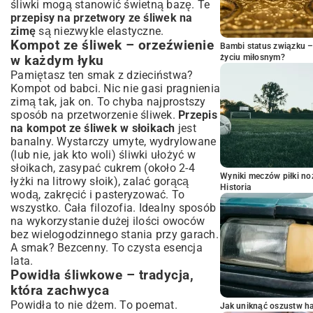
śliwki mogą stanowić świetną bazę. Te
przepisy na przetwory ze śliwek na
zimę
są niezwykle elastyczne.
Kompot ze śliwek – orzeźwienie
Bambi status związku 
życiu miłosnym?
w każdym łyku
Pamiętasz ten smak z dzieciństwa?
Kompot od babci. Nic nie gasi pragnienia
zimą tak, jak on. To chyba najprostszy
sposób na przetworzenie śliwek.
Przepis
na kompot ze śliwek w słoikach
jest
banalny. Wystarczy umyte, wydrylowane
(lub nie, jak kto woli) śliwki ułożyć w
słoikach, zasypać cukrem (około 2-4
Wyniki meczów piłki noż
łyżki na litrowy słoik), zalać gorącą
Historia
wodą, zakręcić i pasteryzować. To
wszystko. Cała filozofia. Idealny sposób
na wykorzystanie dużej ilości owoców
bez wielogodzinnego stania przy garach.
A smak? Bezcenny. To czysta esencja
lata.
Powidła śliwkowe – tradycja,
która zachwyca
Powidła to nie dżem. To poemat.
Jak uniknąć oszustw h