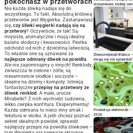
pokochasz w przetworach
stosunkowo niskiej cen
Nie każda śliwka nadaje się do
wszystkiego. To fakt. Absolutną królową
przetworów jest Węgierka. Zastanawiasz
się,
czy śliwki węgierki nadają się na
przetwory
? Oczywiście, że tak! Są
mięsiste, aromatyczne i mają idealny
balans słodyczy i kwasowości. Pestka
odchodzi od nich z dziecinną łatwością.
To właśnie one są uznawane za
Zlewozmywaki Blanco – 
najlepsze odmiany śliwek na powidła
.
mogą się nie sprawdzić
Ale nie zapominajmy o innych! Renklody,
zwłaszcza te zielone i żółte, są
niesamowicie słodkie i soczyste –
idealne na dżemy i kompoty. Istnieją
fantastyczne
przepisy na przetwory ze
śliwek renklod
. A małe, urocze
Mirabelki? Z nich wychodzi cudowna,
lekko cierpka konfitura. Eksperymentuj!
Każda odmiana to nieco inny smak i
Produkcja elektroniki – 
2026
tekstura w słoiku. A jeśli chcesz poznać
sekret idealnych powideł, sprawdź
najlepszy przepis na powidła śliwkowe
–
tam Węgierka gra pierwsze skrzypce.