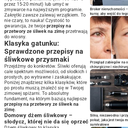
przez 15-20 minut) lub umyć w
zmywarce na najwyższym programie.
Broker nieruchomości – 
kursy, aby wejść do teg
Zakrętki zawsze zalewaj wrzątkiem. To
nie czary, to nauka! Czystość to
gwarancja, że twoje
przepisy na
przetwory ze śliwek na zimę
przetrwają
do wiosny.
Klasyka gatunku:
Sprawdzone przepisy na
śliwkowe przysmaki
Przegląd zabiegów na 
Przejdźmy do konkretów. Śliwki oferują
chirurgiczne i niechirur
całe spektrum możliwości, od słodkich i
prostych, po wytrawne i zaskakujące.
Poniżej znajdziesz kilka klasyków, które
po prostu muszą znaleźć się w Twojej
zimowej spiżarni. To absolutny
fundament, na którym bazują najlepsze
przepisy na przetwory ze śliwek na
zimę
.
Domowy dżem śliwkowy –
Silna, niezawodna i pr
pokaż, jaka jest twoja 
słodycz, której nie da się oprzeć
survivalowe
Dżem śliwkowy to klasyka.