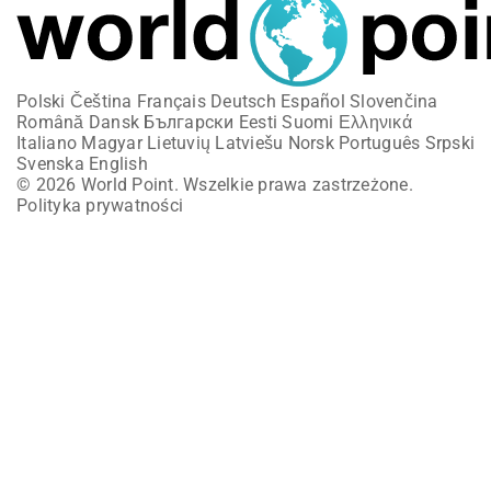
Polski
Čeština
Français
Deutsch
Español
Slovenčina
Română
Dansk
Български
Eesti
Suomi
Ελληνικά
Italiano
Magyar
Lietuvių
Latviešu
Norsk
Português
Srpski
Svenska
English
© 2026 World Point. Wszelkie prawa zastrzeżone.
Polityka prywatności