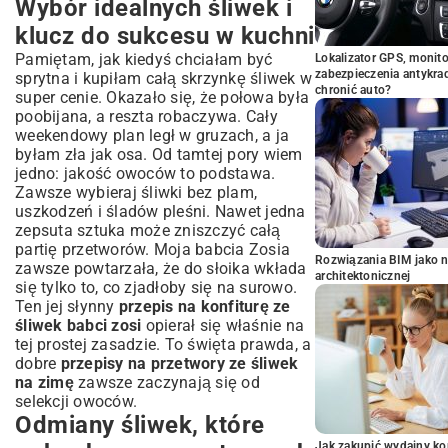
Wybór idealnych śliwek i
klucz do sukcesu w kuchni
Pamiętam, jak kiedyś chciałam być
Lokalizator GPS, monito
zabezpieczenia antykra
sprytna i kupiłam całą skrzynkę śliwek w
chronić auto?
super cenie. Okazało się, że połowa była
poobijana, a reszta robaczywa. Cały
weekendowy plan legł w gruzach, a ja
byłam zła jak osa. Od tamtej pory wiem
jedno: jakość owoców to podstawa.
Zawsze wybieraj śliwki bez plam,
uszkodzeń i śladów pleśni. Nawet jedna
zepsuta sztuka może zniszczyć całą
partię przetworów. Moja babcia Zosia
Rozwiązania BIM jako n
zawsze powtarzała, że do słoika wkłada
architektonicznej
się tylko to, co zjadłoby się na surowo.
Ten jej słynny
przepis na konfiturę ze
śliwek babci zosi
opierał się właśnie na
tej prostej zasadzie. To święta prawda, a
dobre
przepisy na przetwory ze śliwek
na zimę
zawsze zaczynają się od
selekcji owoców.
Odmiany śliwek, które
Jak zakupić wydajny ko