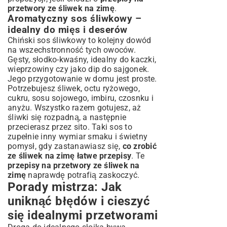
przetwory ze śliwek na zimę
.
Aromatyczny sos śliwkowy –
idealny do mięs i deserów
Chiński sos śliwkowy to kolejny dowód
na wszechstronność tych owoców.
Gęsty, słodko-kwaśny, idealny do kaczki,
wieprzowiny czy jako dip do sajgonek.
Jego przygotowanie w domu jest proste.
Potrzebujesz śliwek, octu ryżowego,
cukru, sosu sojowego, imbiru, czosnku i
anyżu. Wszystko razem gotujesz, aż
śliwki się rozpadną, a następnie
przecierasz przez sito. Taki sos to
zupełnie inny wymiar smaku i świetny
pomysł, gdy zastanawiasz się,
co zrobić
ze śliwek na zimę łatwe przepisy
. Te
przepisy na przetwory ze śliwek na
zimę
naprawdę potrafią zaskoczyć.
Porady mistrza: Jak
uniknąć błędów i cieszyć
się idealnymi przetworami