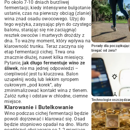
Po około 7-10 dniach burzliwej
fermentacji, kiedy intensywne bulgotanie
ustanie, czas na pierwszy obciąg (zlanie)
wina znad osadu owocowego. Użyj do
tego wężyka, zasysając płyn do czystego
balonu, starając się nie zaciągnąć
resztek owoców i martwych drożdży z
dna. To ważny moment, który wpływa na
klarowność trunku. Teraz zaczyna się
Porady dla początkując
biegać od zera?
etap fermentacji cichej. Trwa ona
znacznie dłużej, nawet kilka miesięcy.
Pytanie,
jak długo fermentuje wino ze
śliwek
, nie ma jednej odpowiedzi –
cierpliwość jest tu kluczowa. Balon
uzupełnij wodą lub lekkim syropem
cukrowym „pod korek”, aby
zminimalizować kontakt wina z tlenem.
Załóż rurkę i odstaw w chłodne, ciemne
Technologie oszczędzan
miejsce.
Klarowanie i Butelkowanie
Wino podczas cichej fermentacji będzie
powoli dojrzewać i klarować się. Osad
będzie stopniowo opadał na dno. Warto
powtórzyć obciąganie co 1-2 miesiące,