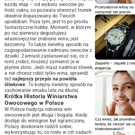
Klarowanie i Butelkowanie
każdy etap – od wyboru owoców po
Sekrety Udanej Fermentacji i Pielęgnacji
Przerzedzone włosy na 
ilość cukru, co pozwala stworzyć trunek
zatrzymać ten proces
Wina
idealnie dopasowany do Twoich
Najczęstsze Błędy i Jak Ich Unikać
upodobań. Poza tym, jest to po prostu
fantastyczne hobby. Moment, w którym
Kiedy Wino Jest Gotowe do Degustacji?
po raz pierwszy degustujesz
Wariacje Smakowe i Dodatki do Wina
własnoręcznie zrobione wino, jest
Śliwkowego
bezcenny. To także świetny sposób na
Wino Ze Śliwek z Przyprawami – Inspiracje
zagospodarowanie nadmiaru owoców z
Słodkie czy Wytrawne? Jak Dostosować
działki. Zamiast zastanawiać się, co z
Smak
nimi zrobić, możesz zamienić je w
Zeppelin – zegarki z l
Podsumowanie: Ciesz Się Smakiem
płynne złoto. Jeśli masz nadmiar śliwek,
elegancją
Własnoręcznego Wina!
a nie chcesz robić tylko wina, sprawdź
też
najlepszy przepis na powidła
śliwkowe
. To kolejny świetny sposób na
zachowanie smaku lata na dłużej.
Krótka Historia Winiarstwa
Owocowego w Polsce
W Polsce tradycja robienia win
owocowych jest długa i bogata. Kiedy
Czy wiesz, jak prawidł
dostęp do winogron był ograniczony,
twarzy, by cieszyć się 
Polacy doskonale radzili sobie,
niedoskonałości?
wykorzystując to, co rosło w ich sadach