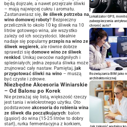
będą dojrzałe, a nawet przejrzałe śliwki
– mają najwięcej cukru i aromatu.
Zastanawiasz się,
ile śliwek potrzeba na
Lokalizator GPS, monito
wino domowej roboty
? Bezpieczny
zabezpieczenia antykra
przelicznik to około 10 kg śliwek na 10
chronić auto?
litrów gotowego wina, ale wszystko
zależy od ich soczystości. Idealnie
nadaje się popularny
przepis na wino ze
śliwek węgierek
, ale równie dobrze
sprawdzi się
domowe wino ze śliwek
renklod
. Unikaj owoców nadgniłych i
spleśniałych; jedna zepsuta śliwka może
zrujnować cały nastaw. Pamiętaj,
jak
przygotować śliwki na wino
– muszą
Rozwiązania BIM jako n
być czyste i zdrowe.
architektonicznej
Niezbędne Akcesoria Winiarskie
– Od Balonu po Korek
Nie przerażaj się listą, większość rzeczy
jest tania i wielokrotnego użytku. Oto
podstawowe
akcesoria do robienia wina
ze śliwek dla początkujących
: balon
(gąsior) do wina (15-25 litrów to dobry
start), rurka fermentacyjna z korkiem,
Jak zakupić wydajny ko