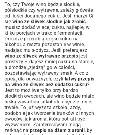
To, czy Twoje wino będzie słodkie,
półsłodkie czy wytrawne, zależy głównie
od ilości dodanego cukru. Jeśli marzy Ci
się
wino ze śliwek słodkie jak zrobić
,
musisz dodać więcej cukru, najlepiej w
kilku porcjach w trakcie fermentacji.
Drożdże przerobią część cukru na
alkohol, a reszta pozostanie w winie,
nadając mu słodycz. Jeśli preferujesz
wino ze śliwek wytrawne przepis
jest
prostszy – dajesz mniej cukru na starcie,
a drożdże „zjedzą” go w całości,
pozostawiając wytrawny smak. A co z
opcją dla odważnych, czyli
łatwy przepis
na wino ze śliwek bez dodatku cukru
?
Jest to możliwe tylko przy bardzo
słodkich owocach, ale wino będzie miało
niską zawartość alkoholu i będzie mniej
trwałe. To już wyższa szkoła jazdy,
podobnie jak tworzenie trunków z innych
owoców, jak aronia, która potrafi być
wyzwaniem. Zainteresowani mogą
zerknąć na
przepis na dżem z aronii
, by