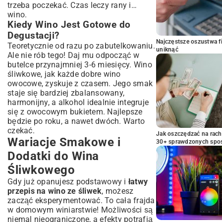
trzeba poczekać. Czas leczy rany i…
wino.
Kiedy Wino Jest Gotowe do
Degustacji?
Najczęstsze oszustwa f
Teoretycznie od razu po zabutelkowaniu.
uniknąć
Ale nie rób tego! Daj mu odpocząć w
butelce przynajmniej 3-6 miesięcy. Wino
śliwkowe, jak każde dobre wino
owocowe, zyskuje z czasem. Jego smak
staje się bardziej zbalansowany,
harmonijny, a alkohol idealnie integruje
się z owocowym bukietem. Najlepsze
będzie po roku, a nawet dwóch. Warto
czekać.
Jak oszczędzać na rac
Wariacje Smakowe i
30+ sprawdzonych sp
Dodatki do Wina
Śliwkowego
Gdy już opanujesz podstawowy i
łatwy
przepis na wino ze śliwek
, możesz
zacząć eksperymentować. To cała frajda
w domowym winiarstwie! Możliwości są
niemal nieograniczone, a efekty potrafią