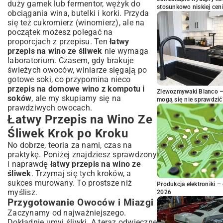
duży garnek lub fermentor, wężyk do
stosunkowo niskiej cen
obciągania wina, butelki i korki. Przyda
się też cukromierz (winomierz), ale na
początek możesz polegać na
proporcjach z przepisu. Ten
łatwy
przepis na wino ze śliwek
nie wymaga
laboratorium. Czasem, gdy brakuje
świeżych owoców, winiarze sięgają po
gotowe soki, co przypomina nieco
przepis na domowe wino z kompotu i
Zlewozmywaki Blanco – 
soków
, ale my skupiamy się na
mogą się nie sprawdzić
prawdziwych owocach.
Łatwy Przepis na Wino Ze
Śliwek Krok po Kroku
No dobrze, teoria za nami, czas na
praktykę. Poniżej znajdziesz sprawdzony
i naprawdę
łatwy przepis na wino ze
śliwek
. Trzymaj się tych kroków, a
sukces murowany. To prostsze niż
Produkcja elektroniki – 
myślisz.
2026
Przygotowanie Owoców i Miazgi
Zaczynamy od najważniejszego.
Dokładnie umyj śliwki. A teraz odwieczne