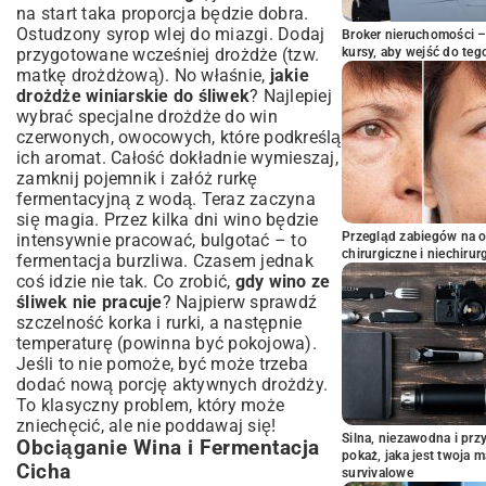
na start taka proporcja będzie dobra.
Ostudzony syrop wlej do miazgi. Dodaj
Broker nieruchomości – 
przygotowane wcześniej drożdże (tzw.
kursy, aby wejść do teg
matkę drożdżową). No właśnie,
jakie
drożdże winiarskie do śliwek
? Najlepiej
wybrać specjalne drożdże do win
czerwonych, owocowych, które podkreślą
ich aromat. Całość dokładnie wymieszaj,
zamknij pojemnik i załóż rurkę
fermentacyjną z wodą. Teraz zaczyna
się magia. Przez kilka dni wino będzie
Przegląd zabiegów na 
intensywnie pracować, bulgotać – to
chirurgiczne i niechirur
fermentacja burzliwa. Czasem jednak
coś idzie nie tak. Co zrobić,
gdy wino ze
śliwek nie pracuje
? Najpierw sprawdź
szczelność korka i rurki, a następnie
temperaturę (powinna być pokojowa).
Jeśli to nie pomoże, być może trzeba
dodać nową porcję aktywnych drożdży.
To klasyczny problem, który może
zniechęcić, ale nie poddawaj się!
Silna, niezawodna i pr
Obciąganie Wina i Fermentacja
pokaż, jaka jest twoja 
Cicha
survivalowe