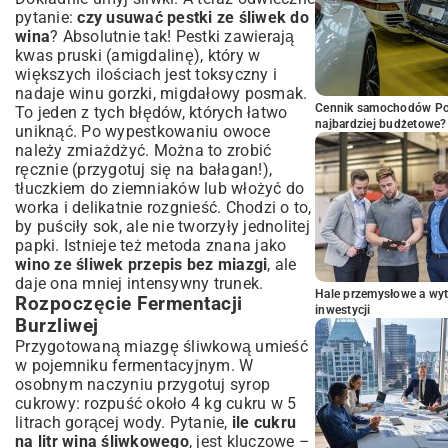
pytanie:
czy usuwać pestki ze śliwek do
wina
? Absolutnie tak! Pestki zawierają
kwas pruski (amigdalinę), który w
większych ilościach jest toksyczny i
nadaje winu gorzki, migdałowy posmak.
Cennik samochodów Por
To jeden z tych błędów, których łatwo
najbardziej budżetowe?
uniknąć. Po wypestkowaniu owoce
należy zmiażdżyć. Można to zrobić
ręcznie (przygotuj się na bałagan!),
tłuczkiem do ziemniaków lub włożyć do
worka i delikatnie rozgnieść. Chodzi o to,
by puściły sok, ale nie tworzyły jednolitej
papki. Istnieje też metoda znana jako
wino ze śliwek przepis bez miazgi
, ale
daje ona mniej intensywny trunek.
Hale przemysłowe a wyt
Rozpoczęcie Fermentacji
inwestycji
Burzliwej
Przygotowaną miazgę śliwkową umieść
w pojemniku fermentacyjnym. W
osobnym naczyniu przygotuj syrop
cukrowy: rozpuść około 4 kg cukru w 5
litrach gorącej wody. Pytanie,
ile cukru
na litr wina śliwkowego
, jest kluczowe –