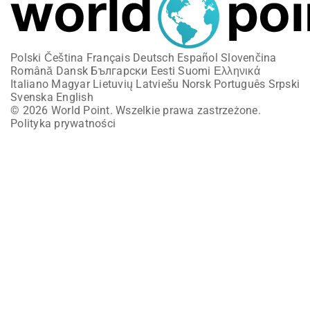
Polski
Čeština
Français
Deutsch
Español
Slovenčina
Română
Dansk
Български
Eesti
Suomi
Ελληνικά
Italiano
Magyar
Lietuvių
Latviešu
Norsk
Português
Srpski
Svenska
English
© 2026 World Point. Wszelkie prawa zastrzeżone.
Polityka prywatności