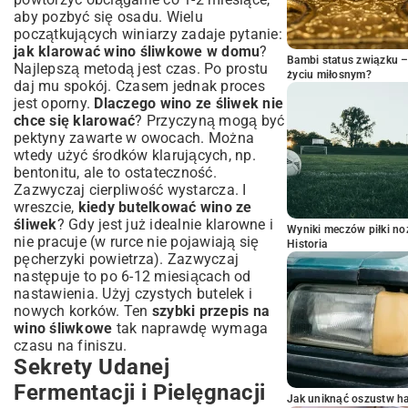
aby pozbyć się osadu. Wielu
początkujących winiarzy zadaje pytanie:
jak klarować wino śliwkowe w domu
?
Bambi status związku 
Najlepszą metodą jest czas. Po prostu
życiu miłosnym?
daj mu spokój. Czasem jednak proces
jest oporny.
Dlaczego wino ze śliwek nie
chce się klarować
? Przyczyną mogą być
pektyny zawarte w owocach. Można
wtedy użyć środków klarujących, np.
bentonitu, ale to ostateczność.
Zazwyczaj cierpliwość wystarcza. I
wreszcie,
kiedy butelkować wino ze
śliwek
? Gdy jest już idealnie klarowne i
Wyniki meczów piłki noż
nie pracuje (w rurce nie pojawiają się
Historia
pęcherzyki powietrza). Zazwyczaj
następuje to po 6-12 miesiącach od
nastawienia. Użyj czystych butelek i
nowych korków. Ten
szybki przepis na
wino śliwkowe
tak naprawdę wymaga
czasu na finiszu.
Sekrety Udanej
Fermentacji i Pielęgnacji
Jak uniknąć oszustw h