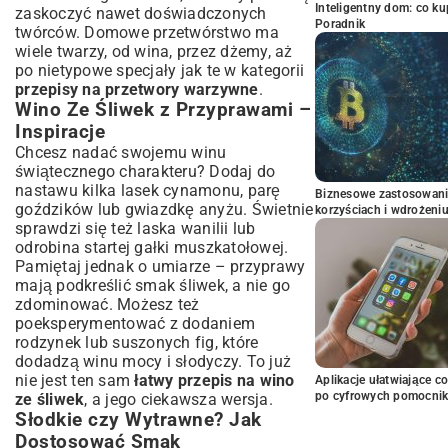
Inteligentny dom: co k
zaskoczyć nawet doświadczonych
Poradnik
twórców. Domowe przetwórstwo ma
wiele twarzy, od wina, przez dżemy, aż
po nietypowe specjały jak te w kategorii
przepisy na przetwory warzywne
.
Wino Ze Śliwek z Przyprawami –
Inspiracje
Chcesz nadać swojemu winu
świątecznego charakteru? Dodaj do
nastawu kilka lasek cynamonu, parę
Biznesowe zastosowani
goździków lub gwiazdkę anyżu. Świetnie
korzyściach i wdrożeni
sprawdzi się też laska wanilii lub
odrobina startej gałki muszkatołowej.
Pamiętaj jednak o umiarze – przyprawy
mają podkreślić smak śliwek, a nie go
zdominować. Możesz też
poeksperymentować z dodaniem
rodzynek lub suszonych fig, które
dodadzą winu mocy i słodyczy. To już
nie jest ten sam
łatwy przepis na wino
Aplikacje ułatwiające c
po cyfrowych pomocni
ze śliwek
, a jego ciekawsza wersja.
Słodkie czy Wytrawne? Jak
Dostosować Smak