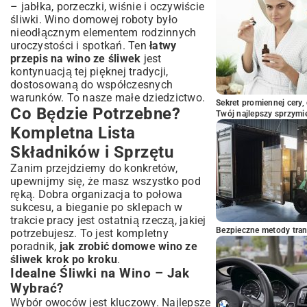
– jabłka, porzeczki, wiśnie i oczywiście
śliwki. Wino domowej roboty było
nieodłącznym elementem rodzinnych
uroczystości i spotkań. Ten
łatwy
przepis na wino ze śliwek
jest
kontynuacją tej pięknej tradycji,
dostosowaną do współczesnych
warunków. To nasze małe dziedzictwo.
Sekret promiennej cery,
Co Będzie Potrzebne?
Twój najlepszy sprzymi
Kompletna Lista
Składników i Sprzętu
Zanim przejdziemy do konkretów,
upewnijmy się, że masz wszystko pod
ręką. Dobra organizacja to połowa
sukcesu, a bieganie po sklepach w
trakcie pracy jest ostatnią rzeczą, jakiej
Bezpieczne metody trans
potrzebujesz. To jest kompletny
poradnik,
jak zrobić domowe wino ze
śliwek krok po kroku
.
Idealne Śliwki na Wino – Jak
Wybrać?
Wybór owoców jest kluczowy. Najlepsze