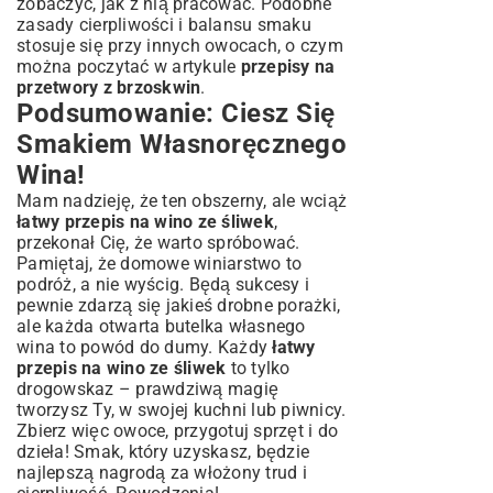
zobaczyć, jak z nią pracować. Podobne
zasady cierpliwości i balansu smaku
stosuje się przy innych owocach, o czym
można poczytać w artykule
przepisy na
przetwory z brzoskwin
.
Podsumowanie: Ciesz Się
Smakiem Własnoręcznego
Wina!
Mam nadzieję, że ten obszerny, ale wciąż
łatwy przepis na wino ze śliwek
,
przekonał Cię, że warto spróbować.
Pamiętaj, że domowe winiarstwo to
podróż, a nie wyścig. Będą sukcesy i
pewnie zdarzą się jakieś drobne porażki,
ale każda otwarta butelka własnego
wina to powód do dumy. Każdy
łatwy
przepis na wino ze śliwek
to tylko
drogowskaz – prawdziwą magię
tworzysz Ty, w swojej kuchni lub piwnicy.
Zbierz więc owoce, przygotuj sprzęt i do
dzieła! Smak, który uzyskasz, będzie
najlepszą nagrodą za włożony trud i