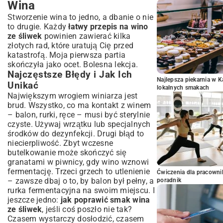
Wina
Stworzenie wina to jedno, a dbanie o nie
to drugie. Każdy
łatwy przepis na wino
ze śliwek
powinien zawierać kilka
złotych rad, które uratują Cię przed
katastrofą. Moja pierwsza partia
skończyła jako ocet. Bolesna lekcja.
Najczęstsze Błędy i Jak Ich
Najlepsza piekarnia w 
Unikać
lokalnych smakach
Największym wrogiem winiarza jest
brud. Wszystko, co ma kontakt z winem
– balon, rurki, ręce – musi być sterylnie
czyste. Używaj wrzątku lub specjalnych
środków do dezynfekcji. Drugi błąd to
niecierpliwość. Zbyt wczesne
butelkowanie może skończyć się
granatami w piwnicy, gdy wino wznowi
fermentację. Trzeci grzech to utlenienie
Ćwiczenia dla pracown
– zawsze dbaj o to, by balon był pełny, a
poradnik
rurka fermentacyjna na swoim miejscu. I
jeszcze jedno:
jak poprawić smak wina
ze śliwek
, jeśli coś poszło nie tak?
Czasem wystarczy dosłodzić, czasem