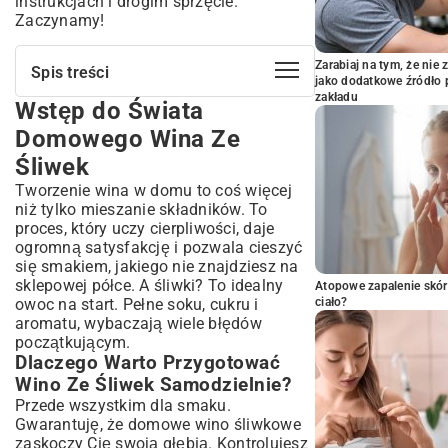
instrukcjach i drogim sprzęcie.
Zaczynamy!
Zarabiaj na tym, że ni
Spis treści
jako dodatkowe źródło 
zakładu
Wstęp do Świata
Wstęp do Świata Domowego Wina Ze
Śliwek
Domowego Wina Ze
Dlaczego Warto Przygotować Wino Ze
Śliwek
Śliwek Samodzielnie?
Tworzenie wina w domu to coś więcej
Krótka Historia Winiarstwa Owocowego w
Polsce
niż tylko mieszanie składników. To
proces, który uczy cierpliwości, daje
Co Będzie Potrzebne? Kompletna Lista
ogromną satysfakcję i pozwala cieszyć
Składników i Sprzętu
się smakiem, jakiego nie znajdziesz na
Idealne Śliwki na Wino – Jak Wybrać?
sklepowej półce. A śliwki? To idealny
Atopowe zapalenie skór
Niezbędne Akcesoria Winiarskie – Od
owoc na start. Pełne soku, cukru i
ciało?
Balonu po Korek
aromatu, wybaczają wiele błędów
Łatwy Przepis na Wino Ze Śliwek Krok
początkującym.
po Kroku
Dlaczego Warto Przygotować
Przygotowanie Owoców i Miazgi
Wino Ze Śliwek Samodzielnie?
Rozpoczęcie Fermentacji Burzliwej
Przede wszystkim dla smaku.
Gwarantuję, że domowe wino śliwkowe
Obciąganie Wina i Fermentacja Cicha
zaskoczy Cię swoją głębią. Kontrolujesz