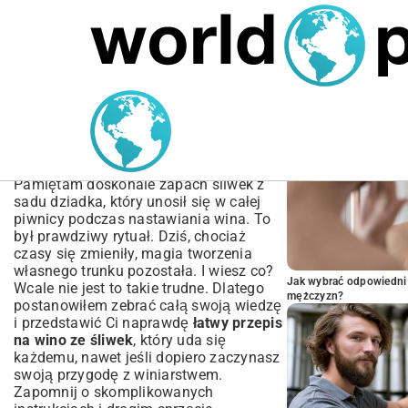
MARIUSZ ŁAMAGA
05.10.2025
SPORT
POPULARNE A
Łatwy Przepis na Wino ze
Śliwek – Kompletny
Poradnik Krok po Kroku
Pamiętam doskonale zapach śliwek z
sadu dziadka, który unosił się w całej
piwnicy podczas nastawiania wina. To
był prawdziwy rytuał. Dziś, chociaż
czasy się zmieniły, magia tworzenia
własnego trunku pozostała. I wiesz co?
Jak wybrać odpowiedni 
Wcale nie jest to takie trudne. Dlatego
mężczyzn?
postanowiłem zebrać całą swoją wiedzę
i przedstawić Ci naprawdę
łatwy przepis
na wino ze śliwek
, który uda się
każdemu, nawet jeśli dopiero zaczynasz
swoją przygodę z winiarstwem.
Zapomnij o skomplikowanych