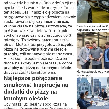
odpowiedź brzmi: nic! Ono z definicji ma
być kruche i zwarte, nie puszyste. To nie
ten adres. Jeśli najdzie cię ochota na
przygotowania z wyprzedzeniem, pewnie
zastanawiasz się,
czy można mrozić
kruche ciasto na pizzę
. Oczywiście, że
Cennik samochodów Por
tak! Surowe, zawinięte w folię ciasto
najbardziej budżetowe?
spokojnie przeleży w zamrażarce do 3
miesięcy. To świetny patent na szybki
obiad. Możesz też przygotować
szybka
pizza na gotowym kruchym cieście
przepis
, jeśli naprawdę nie masz czasu
– nikt cię nie będzie oceniał. Czasem
droga na skróty jest najlepsza, a dobre
przepisy na pizzę na kruchym cieście
Hale przemysłowe a wyt
dopuszczają takie ułatwienia.
inwestycji
Najlepsze połączenia
smakowe: Inspiracje na
dodatki do pizzy na
kruchym cieście
Gdy masz już idealny spód, czas na
zabawę. Kruche ciasto to fantastyczne