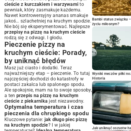
cieście z kurczakiem i warzywami
to
pewniak, który zasmakuje każdemu.
Nawet kontrowersyjny ananas smakuje
Bambi status związku 
jakoś… szlachetniej na kruchym spodzie.
życiu miłosnym?
Nie bój się eksperymentować. Najlepsze
przepisy na pizzę na kruchym cieście
rodzą się z odwagi. I głodu.
Pieczenie pizzy na
kruchym cieście: Porady,
by uniknąć błędów
Masz już ciasto i dodatki. Teraz
najważniejszy etap – pieczenie. To tutaj
Wyniki meczów piłki noż
najczęściej dochodzi do katastrofy w
Historia
postaci zakalca lub spalonego spodu.
Ale spokojnie, mam na to swoje sposoby,
a ten
przepis na pizzę na kruchym
cieście z piekarnika
jest niezawodny.
Optymalna temperatura i czas
pieczenia dla chrupkiego spodu
Kluczowe pytanie:
jak długo piec pizzę
na kruchym spodzie
? I w jakiej
Jak uniknąć oszustw h
temperaturze?
Idealna temperatura