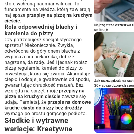
które wchłoną nadmiar wilgoci. To
fundamentalna wiedza, którą zawierają
najlepsze
przepisy na pizzę na kruchym
cieście
.
Najczęstsze oszustwa f
Rola odpowiedniej blachy i
uniknąć
kamienia do pizzy
Czy potrzebujesz specjalistycznego
sprzętu? Niekoniecznie. Zwykła,
odwrócona do góry dnem blacha z
wyposażenia piekarnika, dobrze
nagrzana, da radę. Jeśli jednak robisz
pizzę regularnie, kamień do pizzy to
inwestycja, która się zwróci. Akumuluje
ciepło i oddaje je gwałtownie od spodu,
Jak oszczędzać na rac
gwarantując chrupkość marzeń. Bez
30+ sprawdzonych sp
względu na sprzęt, moje
przepisy na
pizzę na kruchym cieście
zawsze się
udają. Pamiętaj, że
przepis na domowe
kruche ciasto do pizzy bez drożdży
wymaga po prostu gorącego podłoża.
Słodkie i wytrawne
wariacje: Kreatywne