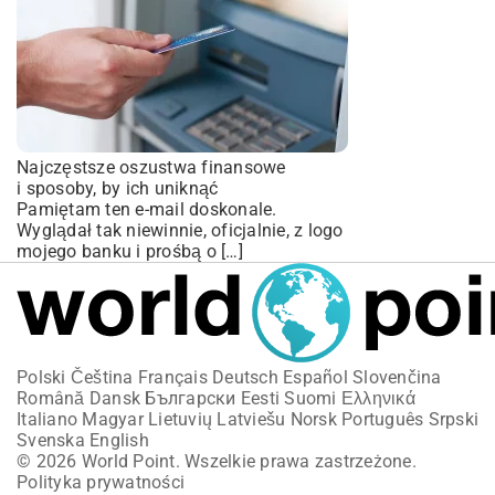
Najczęstsze oszustwa finansowe
i sposoby, by ich uniknąć
Pamiętam ten e-mail doskonale.
Wyglądał tak niewinnie, oficjalnie, z logo
mojego banku i prośbą o […]
Polski
Čeština
Français
Deutsch
Español
Slovenčina
Română
Dansk
Български
Eesti
Suomi
Ελληνικά
Italiano
Magyar
Lietuvių
Latviešu
Norsk
Português
Srpski
Svenska
English
© 2026 World Point. Wszelkie prawa zastrzeżone.
Polityka prywatności