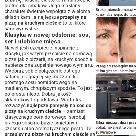
płótno dla smaków. Jego maślany
Broker nieruchomości – 
charakter świetnie współgra z wieloma
kursy, aby wejść do teg
składnikami, a najlepsze
przepisy na
pizzę na kruchym cieście
to te, które
sam wymyślisz.
Klasyka w nowej odsłonie: sos,
ser i ulubione mięsa
Nawet jeśli czerpiecie inspiracje z
klasyki, jak w tym
przepisie na domową
pizzę jak z pizzerii
, na kruchym spodzie
nabierze ona zupełnie nowego wymiaru.
Przegląd zabiegów na 
Wyobraź sobie połączenie ostrego
chirurgiczne i niechirur
salami, ciągnącej się mozzarelli i
prostego sosu pomidorowego na
maślanym, chrupiącym spodzie. To jest
po prostu niebo. Dobra jakość
składników to podstawa. Warto też
rozważyć
najlepsze pomysły na sos do
pizzy na kruchym cieście
– zamiast
klasycznego pomidorowego, spróbuj
białego sosu na bazie śmietany i
Silna, niezawodna i pr
pokaż, jaka jest twoja 
czosnku albo aromatycznego pesto. Te
survivalowe
przepisy na pizzę na kruchym cieście
są