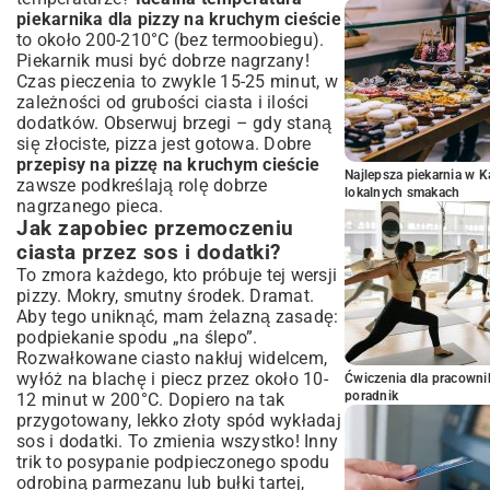
piekarnika dla pizzy na kruchym cieście
to około 200-210°C (bez termoobiegu).
Piekarnik musi być dobrze nagrzany!
Czas pieczenia to zwykle 15-25 minut, w
zależności od grubości ciasta i ilości
dodatków. Obserwuj brzegi – gdy staną
się złociste, pizza jest gotowa. Dobre
przepisy na pizzę na kruchym cieście
Najlepsza piekarnia w 
zawsze podkreślają rolę dobrze
lokalnych smakach
nagrzanego pieca.
Jak zapobiec przemoczeniu
ciasta przez sos i dodatki?
To zmora każdego, kto próbuje tej wersji
pizzy. Mokry, smutny środek. Dramat.
Aby tego uniknąć, mam żelazną zasadę:
podpiekanie spodu „na ślepo”.
Rozwałkowane ciasto nakłuj widelcem,
wyłóż na blachę i piecz przez około 10-
Ćwiczenia dla pracown
poradnik
12 minut w 200°C. Dopiero na tak
przygotowany, lekko złoty spód wykładaj
sos i dodatki. To zmienia wszystko! Inny
trik to posypanie podpieczonego spodu
odrobiną parmezanu lub bułki tartej,