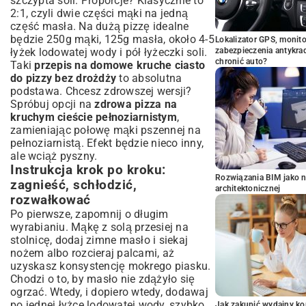
szczypta soli. Proporcje? Klasycznie to
2:1, czyli dwie części mąki na jedną
część masła. Na dużą pizzę idealne
będzie 250g mąki, 125g masła, około 4-5
Lokalizator GPS, monito
łyżek lodowatej wody i pół łyżeczki soli.
zabezpieczenia antykra
chronić auto?
Taki
przepis na domowe kruche ciasto
do pizzy bez drożdży
to absolutna
podstawa. Chcesz zdrowszej wersji?
Spróbuj opcji na
zdrowa pizza na
kruchym cieście pełnoziarnistym
,
zamieniając połowę mąki pszennej na
pełnoziarnistą. Efekt będzie nieco inny,
ale wciąż pyszny.
Instrukcja krok po kroku:
Rozwiązania BIM jako n
zagnieść, schłodzić,
architektonicznej
rozwałkować
Po pierwsze, zapomnij o długim
wyrabianiu. Mąkę z solą przesiej na
stolnicę, dodaj zimne masło i siekaj
nożem albo rozcieraj palcami, aż
uzyskasz konsystencję mokrego piasku.
Chodzi o to, by masło nie zdążyło się
ogrzać. Wtedy, i dopiero wtedy, dodawaj
po jednej łyżce lodowatej wody, szybko
Jak zakupić wydajny ko