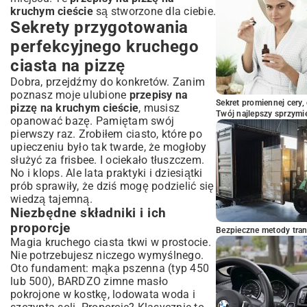
cieście – nowa królowa Twojej kuchni
kruchym cieście
są stworzone dla ciebie.
Sekrety przygotowania
perfekcyjnego kruchego
ciasta na pizzę
Dobra, przejdźmy do konkretów. Zanim
poznasz moje ulubione
przepisy na
Sekret promiennej cery,
pizzę na kruchym cieście
, musisz
Twój najlepszy sprzymi
opanować bazę. Pamiętam swój
pierwszy raz. Zrobiłem ciasto, które po
upieczeniu było tak twarde, że mogłoby
służyć za frisbee. I ociekało tłuszczem.
No i klops. Ale lata praktyki i dziesiątki
prób sprawiły, że dziś mogę podzielić się
wiedzą tajemną.
Niezbędne składniki i ich
proporcje
Bezpieczne metody trans
Magia kruchego ciasta tkwi w prostocie.
Nie potrzebujesz niczego wymyślnego.
Oto fundament: mąka pszenna (typ 450
lub 500), BARDZO zimne masło
pokrojone w kostkę, lodowata woda i