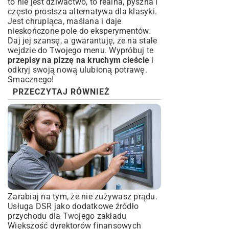
to nie jest dziwactwo, to realna, pyszna i
często prostsza alternatywa dla klasyki.
Jest chrupiąca, maślana i daje
nieskończone pole do eksperymentów.
Daj jej szansę, a gwarantuję, że na stałe
wejdzie do Twojego menu. Wypróbuj te
przepisy na pizzę na kruchym cieście
i
odkryj swoją nową ulubioną potrawę.
Smacznego!
PRZECZYTAJ RÓWNIEŻ
Zarabiaj na tym, że nie zużywasz prądu.
Usługa DSR jako dodatkowe źródło
przychodu dla Twojego zakładu
Większość dyrektorów finansowych