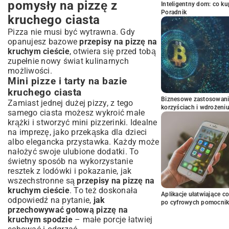
pomysły na pizzę z
Inteligentny dom: co k
Poradnik
kruchego ciasta
Pizza nie musi być wytrawna. Gdy
opanujesz bazowe
przepisy na pizzę na
kruchym cieście
, otwiera się przed tobą
zupełnie nowy świat kulinarnych
możliwości.
Mini pizze i tarty na bazie
kruchego ciasta
Biznesowe zastosowani
Zamiast jednej dużej pizzy, z tego
korzyściach i wdrożeni
samego ciasta możesz wykroić małe
krążki i stworzyć mini pizzerinki. Idealne
na imprezę, jako przekąska dla dzieci
albo elegancka przystawka. Każdy może
nałożyć swoje ulubione dodatki. To
świetny sposób na wykorzystanie
resztek z lodówki i pokazanie, jak
wszechstronne są
przepisy na pizzę na
kruchym cieście
. To też doskonała
Aplikacje ułatwiające c
odpowiedź na pytanie,
jak
po cyfrowych pomocni
przechowywać gotową pizzę na
kruchym spodzie
– małe porcje łatwiej