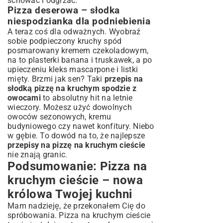
schować i odgrzać.
Pizza deserowa – słodka
niespodzianka dla podniebienia
A teraz coś dla odważnych. Wyobraź
sobie podpieczony kruchy spód
posmarowany kremem czekoladowym,
na to plasterki banana i truskawek, a po
upieczeniu kleks mascarpone i listki
mięty. Brzmi jak sen? Taki
przepis na
słodką pizzę na kruchym spodzie z
owocami
to absolutny hit na letnie
wieczory. Możesz użyć dowolnych
owoców sezonowych, kremu
budyniowego czy nawet konfitury. Niebo
w gębie. To dowód na to, że najlepsze
przepisy na pizzę na kruchym cieście
nie znają granic.
Podsumowanie: Pizza na
kruchym cieście – nowa
królowa Twojej kuchni
Mam nadzieję, że przekonałem Cię do
spróbowania. Pizza na kruchym cieście