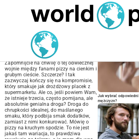
MARIUSZ ŁAMAGA
05.10.2025
BIZNES
POPULARNE A
Przepisy na pizzę na
kruchym cieście –
Chrupiąca alternatywa
Zapomnijcie na chwilę o tej odwiecznej
wojnie między fanami pizzy na cienkim i
grubym cieście. Szczerze? I tak
zazwyczaj kończy się na kompromisie,
który smakuje jak drożdżowy placek z
supermarketu. Ale co, jeśli powiem Wam,
Jak wybrać odpowiedni 
że istnieje trzecia, często pomijana, ale
mężczyzn?
absolutnie genialna droga? Droga do
chrupkości idealnej, do maślanego
smaku, który podbija smak dodatków,
zamiast z nimi konkurować. Mówię o
pizzy na kruchym spodzie. To nie jest
jakaś tam wariacja, to prawdziwa