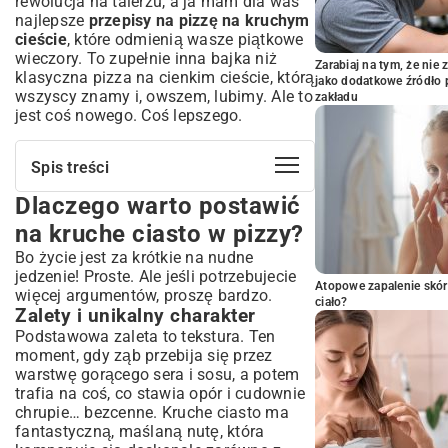
rewolucja na talerzu, a ja mam dla was
najlepsze
przepisy na pizzę na kruchym
cieście
, które odmienią wasze piątkowe
wieczory. To zupełnie inna bajka niż
Zarabiaj na tym, że ni
klasyczna
pizza na cienkim cieście
, którą
jako dodatkowe źródło 
wszyscy znamy i, owszem, lubimy. Ale to
zakładu
jest coś nowego. Coś lepszego.
Spis treści
Dlaczego warto postawić
Dlaczego warto postawić na kruche
ciasto w pizzy?
na kruche ciasto w pizzy?
Zalety i unikalny charakter
Bo życie jest za krótkie na nudne
Dla kogo pizza na kruchym spodzie będzie
jedzenie! Proste. Ale jeśli potrzebujecie
idealna?
Atopowe zapalenie skór
więcej argumentów, proszę bardzo.
ciało?
Sekrety przygotowania perfekcyjnego
Zalety i unikalny charakter
kruchego ciasta na pizzę
Podstawowa zaleta to tekstura. Ten
Niezbędne składniki i ich proporcje
moment, gdy ząb przebija się przez
warstwę gorącego sera i sosu, a potem
Instrukcja krok po kroku: zagnieść,
schłodzić, rozwałkować
trafia na coś, co stawia opór i cudownie
chrupie… bezcenne. Kruche ciasto ma
Wskazówki dla idealnej kruchości i
fantastyczną, maślaną nutę, która
konsystencji