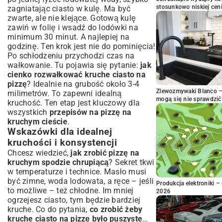
stosunkowo niskiej cen
zagniatając ciasto w kulę. Ma być
zwarte, ale nie klejące. Gotową kulę
zawiń w folię i wsadź do lodówki na
minimum 30 minut. A najlepiej na
godzinę. Ten krok jest nie do pominięcia!
Po schłodzeniu przychodzi czas na
wałkowanie. Tu pojawia się pytanie:
jak
cienko rozwałkować kruche ciasto na
pizzę
? Idealnie na grubość około 3-4
Zlewozmywaki Blanco – 
milimetrów. To zapewni idealną
mogą się nie sprawdzić
kruchość. Ten etap jest kluczowy dla
wszystkich
przepisów na pizzę na
kruchym cieście
.
Wskazówki dla idealnej
kruchości i konsystencji
Chcesz wiedzieć,
jak zrobić pizzę na
kruchym spodzie chrupiącą
? Sekret tkwi
w temperaturze i technice. Masło musi
być zimne, woda lodowata, a ręce – jeśli
Produkcja elektroniki – 
to możliwe – też chłodne. Im mniej
2026
ogrzejesz ciasto, tym będzie bardziej
kruche. Co do pytania,
co zrobić żeby
kruche ciasto na pizzę było puszyste
…