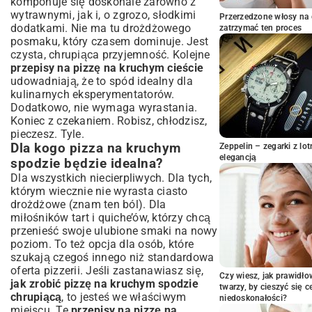
komponuje się doskonale zarówno z
Najlepsze połączenia smakowe:
wytrawnymi, jak i, o zgrozo, słodkimi
Inspiracje na dodatki do pizzy na
Przerzedzone włosy na 
dodatkami. Nie ma tu drożdżowego
zatrzymać ten proces
kruchym cieście
posmaku, który czasem dominuje. Jest
Klasyka w nowej odsłonie: sos, ser i
czysta, chrupiąca przyjemność. Kolejne
ulubione mięsa
przepisy na pizzę na kruchym cieście
Warzywne i wegetariańskie kompozycje
udowadniają, że to spód idealny dla
Owoce morza i egzotyczne akcenty na
kulinarnych eksperymentatorów.
kruchym spodzie
Dodatkowo, nie wymaga wyrastania.
Koniec z czekaniem. Robisz, chłodzisz,
Pieczenie pizzy na kruchym cieście:
pieczesz. Tyle.
Porady, by uniknąć błędów
Dla kogo pizza na kruchym
Zeppelin – zegarki z l
Optymalna temperatura i czas pieczenia
elegancją
spodzie będzie idealna?
dla chrupkiego spodu
Dla wszystkich niecierpliwych. Dla tych,
Jak zapobiec przemoczeniu ciasta przez
którym wiecznie nie wyrasta ciasto
sos i dodatki?
drożdżowe (znam ten ból). Dla
Rola odpowiedniej blachy i kamienia do
miłośników tart i quiche’ów, którzy chcą
pizzy
przenieść swoje ulubione smaki na nowy
Słodkie i wytrawne wariacje: Kreatywne
poziom. To też opcja dla osób, które
pomysły na pizzę z kruchego ciasta
szukają czegoś innego niż standardowa
Mini pizze i tarty na bazie kruchego ciasta
oferta pizzerii. Jeśli zastanawiasz się,
Czy wiesz, jak prawidł
Pizza deserowa – słodka niespodzianka
jak zrobić pizzę na kruchym spodzie
twarzy, by cieszyć się 
dla podniebienia
chrupiącą
, to jesteś we właściwym
niedoskonałości?
Podsumowanie: Pizza na kruchym
miejscu. Te
przepisy na pizzę na