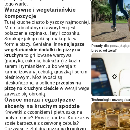
tego warte.
Warzywne i wegetariańskie
kompozycje
Tutaj kruche ciasto błyszczy najmocniej.
Moim absolutnym faworytem jest
połączenie szpinaku, fety i czosnku.
Smakuje jak grecki spanakopita w
formie pizzy. Genialne! Inne
najlepsze
Porady dla początkując
wegetariańskie dodatki do pizzy na
biegać od zera?
kruchym
to grillowane warzywa
(papryka, cukinia, bakłażan) z kozim
serem i tymiankiem, albo wersja z
karmelizowaną cebulą, gruszką i serem
pleśniowym. Możliwości są
nieskończone, a solidne
przepisy na
pizzę na kruchym cieście
w wersji wege
zawsze się obronią.
Owoce morza i egzotyczne
Technologie oszczędzan
akcenty na kruchym spodzie
Krewetki z czosnkiem i pietruszką na
białym sosie? Proszę bardzo. Kurczak w
sosie barbecue z czerwoną cebulą?
Oczywiście. Solidna
pizza na kruchym