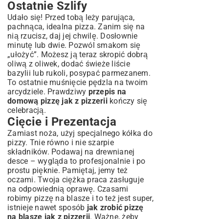
Ostatnie Szlify
Udało się! Przed tobą leży parująca,
pachnąca, idealna pizza. Zanim się na
nią rzucisz, daj jej chwilę. Dosłownie
minutę lub dwie. Pozwól smakom się
„ułożyć”. Możesz ją teraz skropić dobrą
oliwą z oliwek, dodać świeże liście
bazylii lub rukoli, posypać parmezanem.
To ostatnie muśnięcie pędzla na twoim
arcydziele. Prawdziwy
przepis na
domową pizzę jak z pizzerii
kończy się
celebracją.
Cięcie i Prezentacja
Zamiast noża, użyj specjalnego kółka do
pizzy. Tnie równo i nie szarpie
składników. Podawaj na drewnianej
desce – wygląda to profesjonalnie i po
prostu pięknie. Pamiętaj, jemy też
oczami. Twoja ciężka praca zasługuje
na odpowiednią oprawę. Czasami
robimy pizzę na blasze i to też jest super,
istnieje nawet sposób
jak zrobić pizzę
na blasze jak z pizzerii
. Ważne, żeby