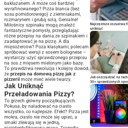
bakłażanem. A może coś bardziej
wyrafinowanego? Pizza bianca (bez
sosu pomidorowego) z ziemniakami,
rozmarynem i grubą solą. Genialne!
Najczęstsze oszustwa f
Miłośnicy szpinaku mogą znaleźć
uniknąć
fantastyczne pomysły, przeglądając
różne
przepisy na dania ze szpinakiem
i
zaadaptować je na pizzę. A dla
mięsożerców? Poza klasykami, polecam
spróbować wersji z sosem bolognese –
wystarczy użyć sprawdzonego
przepisu
na sos z mięsem mielonym
jako bazę.
To prawdziwa rewolucja i kolejny dowód,
że
przepis na domową pizzę jak z
Jak oszczędzać na rac
pizzerii
może mieć wiele twarzy.
30+ sprawdzonych sp
Jak Uniknąć
Przeładowania Pizzy?
To grzech główny początkujących.
Pokusa, by naładować na ciasto
wszystko, co najlepsze. Efekt? Pizza jest
mokra, ciasto nie może się upiec, a
smaki zlewają się w jedną,
niezidentyfikowaną masę. Tragedia.