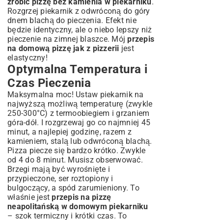
zrobić pizzę bez kamienia w piekarniku
.
Rozgrzej piekarnik z odwróconą do góry
dnem blachą do pieczenia. Efekt nie
będzie identyczny, ale o niebo lepszy niż
pieczenie na zimnej blaszce. Mój
przepis
na domową pizzę jak z pizzerii
jest
elastyczny!
Optymalna Temperatura i
Czas Pieczenia
Maksymalna moc! Ustaw piekarnik na
najwyższą możliwą temperaturę (zwykle
250-300°C) z termoobiegiem i grzaniem
góra-dół. I rozgrzewaj go co najmniej 45
minut, a najlepiej godzinę, razem z
kamieniem, stalą lub odwróconą blachą.
Pizza piecze się bardzo krótko. Zwykle
od 4 do 8 minut. Musisz obserwować.
Brzegi mają być wyrośnięte i
przypieczone, ser roztopiony i
bulgoczący, a spód zarumieniony. To
właśnie jest
przepis na pizzę
neapolitańską w domowym piekarniku
– szok termiczny i krótki czas. To