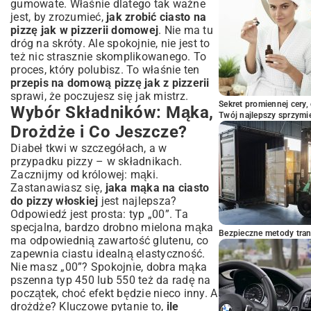
gumowate. Właśnie dlatego tak ważne
Z czym Podawać Domową Pizzę?
jest, by zrozumieć,
jak zrobić ciasto na
pizzę jak w pizzerii domowej
. Nie ma tu
Podsumowanie: Twoja Własna Pizzeria
dróg na skróty. Ale spokojnie, nie jest to
w Zasięgu Ręki
też nic strasznie skomplikowanego. To
proces, który polubisz. To właśnie ten
przepis na domową pizzę jak z pizzerii
sprawi, że poczujesz się jak mistrz.
Sekret promiennej cery,
Wybór Składników: Mąka,
Twój najlepszy sprzymi
Drożdże i Co Jeszcze?
Diabeł tkwi w szczegółach, a w
przypadku pizzy – w składnikach.
Zacznijmy od królowej: mąki.
Zastanawiasz się,
jaka mąka na ciasto
do pizzy włoskiej
jest najlepsza?
Odpowiedź jest prosta: typ „00”. Ta
specjalna, bardzo drobno mielona mąka
Bezpieczne metody trans
ma odpowiednią zawartość glutenu, co
zapewnia ciastu idealną elastyczność.
Nie masz „00”? Spokojnie, dobra mąka
pszenna typ 450 lub 550 też da radę na
początek, choć efekt będzie nieco inny. A
drożdże? Kluczowe pytanie to,
ile