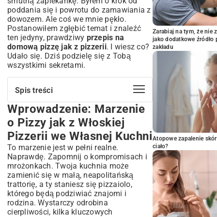
smutną zapiekankę. Byłem o krok od
poddania się i powrotu do zamawiania z
dowozem. Ale coś we mnie pękło.
Postanowiłem zgłębić temat i znaleźć
Zarabiaj na tym, że ni
ten jedyny, prawdziwy
przepis na
jako dodatkowe źródło 
domową pizzę jak z pizzerii
. I wiesz co?
zakładu
Udało się. Dziś podzielę się z Tobą
wszystkimi sekretami.
Spis treści
Wprowadzenie: Marzenie
Wprowadzenie: Marzenie o Pizzy jak z
Włoskiej Pizzerii we Własnej Kuchni
o Pizzy jak z Włoskiej
Sekret Idealnego Ciasta: Podstawa Pizzy
Pizzerii we Własnej Kuchni
Niczym z Neapolu
Atopowe zapalenie skór
To marzenie jest w pełni realne.
ciało?
Wybór Składników: Mąka, Drożdże i Co
Naprawdę. Zapomnij o kompromisach i
Jeszcze?
mrożonkach. Twoja kuchnia może
Mistrzostwo Wyrabiania: Jak Uzyskać
zamienić się w małą, neapolitańską
Elastyczne i Pulchne Ciasto
trattorię, a ty staniesz się pizzaiolo,
Długie Roszenie: Klucz do Aromatów i
którego będą podziwiać znajomi i
Lekkości
rodzina. Wystarczy odrobina
cierpliwości, kilka kluczowych
Formowanie Krążka: Sztuka