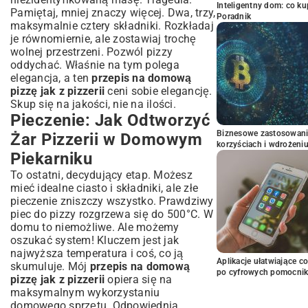
Inteligentny dom: co k
Pamiętaj, mniej znaczy więcej. Dwa, trzy,
Poradnik
maksymalnie cztery składniki. Rozkładaj
je równomiernie, ale zostawiaj trochę
wolnej przestrzeni. Pozwól pizzy
oddychać. Właśnie na tym polega
elegancja, a ten
przepis na domową
pizzę jak z pizzerii
ceni sobie elegancję.
Skup się na jakości, nie na ilości.
Pieczenie: Jak Odtworzyć
Biznesowe zastosowani
Żar Pizzerii w Domowym
korzyściach i wdrożeni
Piekarniku
To ostatni, decydujący etap. Możesz
mieć idealne ciasto i składniki, ale złe
pieczenie zniszczy wszystko. Prawdziwy
piec do pizzy rozgrzewa się do 500°C. W
domu to niemożliwe. Ale możemy
oszukać system! Kluczem jest jak
najwyższa temperatura i coś, co ją
Aplikacje ułatwiające c
skumuluje. Mój
przepis na domową
po cyfrowych pomocni
pizzę jak z pizzerii
opiera się na
maksymalnym wykorzystaniu
domowego sprzętu. Odpowiednia