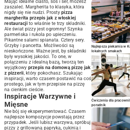
Mając idealne ciasto, sos i ser, możesz
zaszaleć. Margherita to klasyka, która
nigdy się nie nudzi. Prosty
pizza
margherita przepis jak z włoskiej
restauracji
to właśnie te trzy składniki.
Ale świat pizzy jest ogromny! Szynka
parmeńska i rukola po upieczeniu.
Pikantne salami spianata. Cztery sery.
Grzyby i pancetta. Możliwości są
Najlepsza piekarnia w 
nieskończone. Ważne jest, by składniki
lokalnych smakach
były wysokiej jakości. To one, w
połączeniu z idealną bazą, tworzą ten
wyjątkowy
przepis na domową pizzę jak
z pizzerii
, który pokochasz. Szukając
inspiracji, warto czasem postawić na coś
prostego, jak w tym
przepisie na pizzę
na cienkim cieście
.
Inspiracje Warzywne i
Ćwiczenia dla pracown
Mięsne
poradnik
Nie bój się eksperymentować. Czasem
najlepsze kompozycje powstają przez
przypadek. Jeśli lubisz warzywa, spróbuj
pizzy z grillowaną papryką, cukinią i