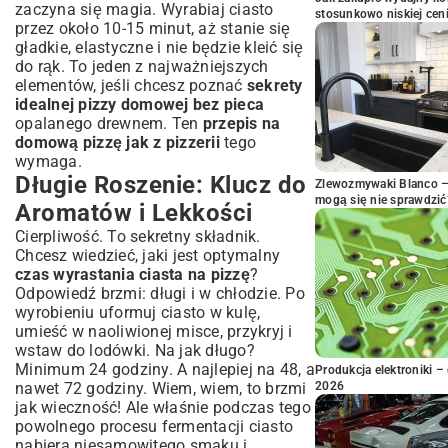
zaczyna się magia. Wyrabiaj ciasto
stosunkowo niskiej cen
przez około 10-15 minut, aż stanie się
gładkie, elastyczne i nie będzie kleić się
do rąk. To jeden z najważniejszych
elementów, jeśli chcesz poznać
sekrety
idealnej pizzy domowej bez pieca
opalanego drewnem. Ten
przepis na
domową pizzę jak z pizzerii
tego
wymaga.
Długie Roszenie: Klucz do
Zlewozmywaki Blanco – 
mogą się nie sprawdzić
Aromatów i Lekkości
Cierpliwość. To sekretny składnik.
Chcesz wiedzieć, jaki jest optymalny
czas wyrastania ciasta na pizzę
?
Odpowiedź brzmi: długi i w chłodzie. Po
wyrobieniu uformuj ciasto w kulę,
umieść w naoliwionej misce, przykryj i
wstaw do lodówki. Na jak długo?
Minimum 24 godziny. A najlepiej na 48, a
Produkcja elektroniki – 
nawet 72 godziny. Wiem, wiem, to brzmi
2026
jak wieczność! Ale właśnie podczas tego
powolnego procesu fermentacji ciasto
nabiera niesamowitego smaku i