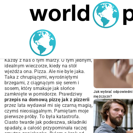
MARIUSZ ŁAMAGA
05.10.2025
BIZNES
POPULARNE A
Przepis na Domową Pizzę
jak z Pizzerii – Sekrety
Idealnego Ciasta
Każdy z nas o tym marzy. O tym jednym,
idealnym wieczorze, kiedy na stół
wjeżdża ona. Pizza. Ale nie byle jaka.
Taka z chrupiącymi, wyrośniętymi
brzegami, z ciągnącym się serem i
sosem, który smakuje jak słońce
Jak wybrać odpowiedni 
zamknięte w pomidorze. Prawdziwy
mężczyzn?
przepis na domową pizzę jak z pizzerii
przez lata wydawał mi się czarną magią,
czymś nieosiągalnym. Pamiętam moje
pierwsze próby. To była katastrofa.
Ciasto twarde jak podeszwa, składniki
spadały, a całość przypominała raczej