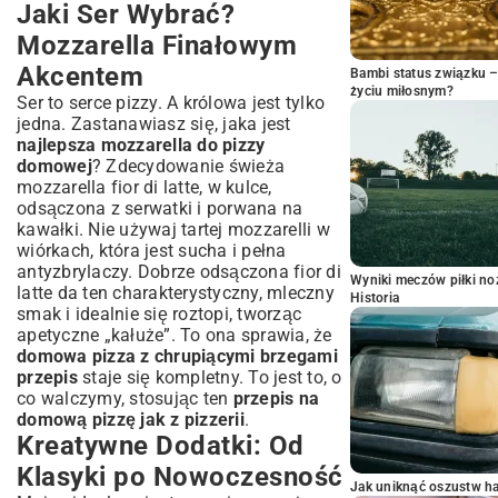
Jaki Ser Wybrać?
Mozzarella Finałowym
Akcentem
Bambi status związku 
życiu miłosnym?
Ser to serce pizzy. A królowa jest tylko
jedna. Zastanawiasz się, jaka jest
najlepsza mozzarella do pizzy
domowej
? Zdecydowanie świeża
mozzarella fior di latte, w kulce,
odsączona z serwatki i porwana na
kawałki. Nie używaj tartej mozzarelli w
wiórkach, która jest sucha i pełna
antyzbrylaczy. Dobrze odsączona fior di
Wyniki meczów piłki noż
latte da ten charakterystyczny, mleczny
Historia
smak i idealnie się roztopi, tworząc
apetyczne „kałuże”. To ona sprawia, że
domowa pizza z chrupiącymi brzegami
przepis
staje się kompletny. To jest to, o
co walczymy, stosując ten
przepis na
domową pizzę jak z pizzerii
.
Kreatywne Dodatki: Od
Klasyki po Nowoczesność
Jak uniknąć oszustw h