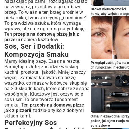
naciskając palcami i rozciągając ciasto
na zewnątrz, pozostawiając grubszy
Broker nieruchomości – 
brzeg. To właśnie ten brzeg urośnie w
kursy, aby wejść do teg
piekarniku, tworząc słynną „cornicione”.
To prawdziwa sztuka, która wymaga
wprawy, ale daje ogromną satysfakcję.
Ten
przepis na domową pizzę jak z
pizzerii
nabiera kształtów!
Sos, Ser i Dodatki:
Kompozycja Smaku
Mamy idealną bazę. Czas na resztę.
Przegląd zabiegów na 
Pamiętaj o złotej zasadzie włoskiej
chirurgiczne i niechirur
kuchni: prostota i jakość. Mniej znaczy
więcej. Zamiast ładować na pizzę
wszystko, co masz w lodówce, skup się
na 2-3 składnikach, które dobrze ze sobą
współgrają. Kluczowy jest oczywiście
sos i ser. To one tworzą fundament
smaku. Ten
przepis na domową pizzę
jak z pizzerii
zadziała tylko z dobrymi
składnikami.
Silna, niezawodna i pr
Perfekcyjny Sos
pokaż, jaka jest twoja 
survivalowe