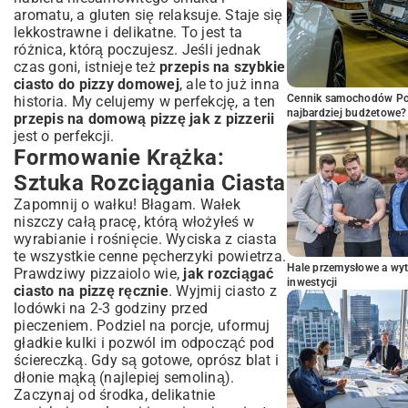
aromatu, a gluten się relaksuje. Staje się
lekkostrawne i delikatne. To jest ta
różnica, którą poczujesz. Jeśli jednak
czas goni, istnieje też
przepis na szybkie
ciasto do pizzy domowej
, ale to już inna
Cennik samochodów Por
historia. My celujemy w perfekcję, a ten
najbardziej budżetowe?
przepis na domową pizzę jak z pizzerii
jest o perfekcji.
Formowanie Krążka:
Sztuka Rozciągania Ciasta
Zapomnij o wałku! Błagam. Wałek
niszczy całą pracę, którą włożyłeś w
wyrabianie i rośnięcie. Wyciska z ciasta
te wszystkie cenne pęcherzyki powietrza.
Hale przemysłowe a wyt
Prawdziwy pizzaiolo wie,
jak rozciągać
inwestycji
ciasto na pizzę ręcznie
. Wyjmij ciasto z
lodówki na 2-3 godziny przed
pieczeniem. Podziel na porcje, uformuj
gładkie kulki i pozwól im odpocząć pod
ściereczką. Gdy są gotowe, oprósz blat i
dłonie mąką (najlepiej semoliną).
Zaczynaj od środka, delikatnie