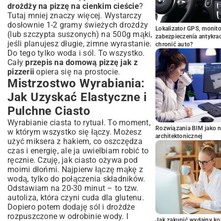
drożdży na pizzę na cienkim cieście
?
Tutaj mniej znaczy więcej. Wystarczy
dosłownie 1-2 gramy świeżych drożdży
Lokalizator GPS, monito
(lub szczypta suszonych) na 500g mąki,
zabezpieczenia antykra
jeśli planujesz długie, zimne wyrastanie.
chronić auto?
Do tego tylko woda i sól. To wszystko.
Cały
przepis na domową pizzę jak z
pizzerii
opiera się na prostocie.
Mistrzostwo Wyrabiania:
Jak Uzyskać Elastyczne i
Pulchne Ciasto
Wyrabianie ciasta to rytuał. To moment,
Rozwiązania BIM jako n
w którym wszystko się łączy. Możesz
architektonicznej
użyć miksera z hakiem, co oszczędza
czas i energię, ale ja uwielbiam robić to
ręcznie. Czuję, jak ciasto ożywa pod
moimi dłońmi. Najpierw łączę mąkę z
wodą, tylko do połączenia składników.
Odstawiam na 20-30 minut – to tzw.
autoliza, która czyni cuda dla glutenu.
Dopiero potem dodaję sól i drożdże
rozpuszczone w odrobinie wody. I
Jak zakupić wydajny ko