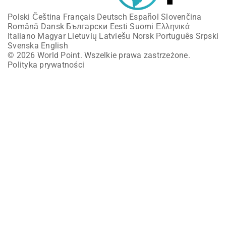
Polski
Čeština
Français
Deutsch
Español
Slovenčina
Română
Dansk
Български
Eesti
Suomi
Ελληνικά
Italiano
Magyar
Lietuvių
Latviešu
Norsk
Português
Srpski
Svenska
English
© 2026 World Point. Wszelkie prawa zastrzeżone.
Polityka prywatności