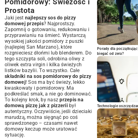
Pomidorowy: Świeżość i
Prostota
Jaki jest
najlepszy sos do pizzy
domowej przepis
? Najprostszy.
Zapomnij o gotowaniu, redukowaniu i
przyprawianiu na śmierć. Wystarczą
wysokiej jakości pomidory z puszki
(najlepiej San Marzano), które
Porady dla początkując
rozgnieciesz dłońmi lub blenderem. Do
biegać od zera?
tego szczypta soli, odrobina oliwy z
oliwek extra virgin i kilka świeżych
listków bazylii. To wszystko. Całe
składniki na sos pomidorowy do pizzy
domowej
! Sos ma być świeży, lekko
kwaskowaty i pomidorowy. Ma
podkreślać smak, a nie go dominować.
To kolejny krok, by nasz
przepis na
domową pizzę jak z pizzerii
był
Technologie oszczędzan
autentyczny. Oczywiście, jeśli dzieciaki
marudzą, można sięgnąć po coś
sprawdzonego – czasami nawet
domowy keczup
może uratować
sytuację.