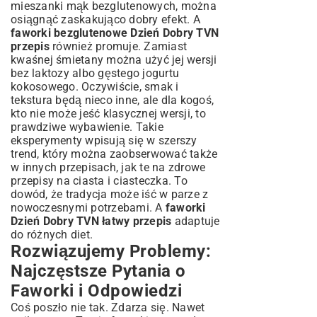
mieszanki mąk bezglutenowych, można
osiągnąć zaskakująco dobry efekt. A
faworki bezglutenowe Dzień Dobry TVN
przepis
również promuje. Zamiast
kwaśnej śmietany można użyć jej wersji
bez laktozy albo gęstego jogurtu
kokosowego. Oczywiście, smak i
tekstura będą nieco inne, ale dla kogoś,
kto nie może jeść klasycznej wersji, to
prawdziwe wybawienie. Takie
eksperymenty wpisują się w szerszy
trend, który można zaobserwować także
w innych przepisach, jak te na
zdrowe
przepisy na ciasta i ciasteczka
. To
dowód, że tradycja może iść w parze z
nowoczesnymi potrzebami. A
faworki
Dzień Dobry TVN łatwy przepis
adaptuje
do różnych diet.
Rozwiązujemy Problemy:
Najczęstsze Pytania o
Faworki i Odpowiedzi
Coś poszło nie tak. Zdarza się. Nawet