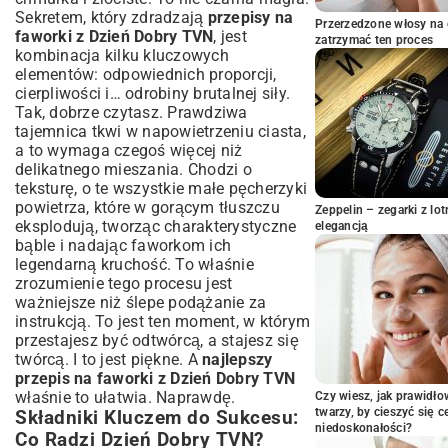
Faworków?
Sekretem, który zdradzają
przepisy na
Przerzedzone włosy na 
faworki z Dzień Dobry TVN
, jest
Techniki Smażenia, Które Gwarantują
zatrzymać ten proces
Chrupkość
kombinacja kilku kluczowych
elementów: odpowiednich proporcji,
Odsączanie i Pudrowanie: Finałowe Akordy
cierpliwości i… odrobiny brutalnej siły.
Inne Wersje Faworków: Od Klasyki po
Tak, dobrze czytasz. Prawdziwa
Nowoczesne Odsłony
tajemnica tkwi w napowietrzeniu ciasta,
Faworki Pieczone vs. Smażone:
a to wymaga czegoś więcej niż
Porównanie i Przepisy
delikatnego mieszania. Chodzi o
Inspiracje Dzień Dobry TVN:
teksturę, o te wszystkie małe pęcherzyki
Nieszablonowe Dodatki do Faworków
powietrza, które w gorącym tłuszczu
Zeppelin – zegarki z l
Warianty Dietetyczne: Faworki Bez Glutenu
eksplodują, tworząc charakterystyczne
elegancją
i Laktozy
bąble i nadając faworkom ich
legendarną kruchość. To właśnie
Rozwiązujemy Problemy: Najczęstsze
zrozumienie tego procesu jest
Pytania o Faworki i Odpowiedzi
ważniejsze niż ślepe podążanie za
Dlaczego Faworki Nie Są Chrupiące lub
instrukcją. To jest ten moment, w którym
Przesiąknięte Tłuszczem?
przestajesz być odtwórcą, a stajesz się
Jak Prawidłowo Przechowywać Faworki,
twórcą. I to jest piękne. A
najlepszy
Aby Zachowały Świeżość?
przepis na faworki z Dzień Dobry TVN
Czy Ciasto na Faworki Można
właśnie to ułatwia. Naprawdę.
Czy wiesz, jak prawidł
Przygotować Z Wyprzedzeniem?
twarzy, by cieszyć się 
Składniki Kluczem do Sukcesu:
niedoskonałości?
Co Radzi Dzień Dobry TVN?