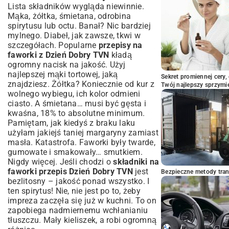
Lista składników wygląda niewinnie.
Mąka, żółtka, śmietana, odrobina
spirytusu lub octu. Banał? Nic bardziej
mylnego. Diabeł, jak zawsze, tkwi w
szczegółach. Popularne
przepisy na
faworki z Dzień Dobry TVN
kładą
ogromny nacisk na jakość. Użyj
najlepszej mąki tortowej, jaką
Sekret promiennej cery,
znajdziesz. Żółtka? Koniecznie od kur z
Twój najlepszy sprzymi
wolnego wybiegu, ich kolor odmieni
ciasto. A śmietana… musi być gęsta i
kwaśna, 18% to absolutne minimum.
Pamiętam, jak kiedyś z braku laku
użyłam jakiejś taniej margaryny zamiast
masła. Katastrofa. Faworki były twarde,
gumowate i smakowały… smutkiem.
Nigdy więcej. Jeśli chodzi o
składniki na
faworki przepis Dzień Dobry TVN
jest
Bezpieczne metody trans
bezlitosny – jakość ponad wszystko. I
ten spirytus! Nie, nie jest po to, żeby
impreza zaczęła się już w kuchni. To on
zapobiega nadmiernemu wchłanianiu
tłuszczu. Mały kieliszek, a robi ogromną