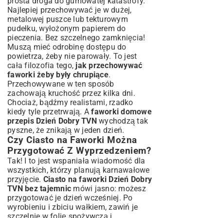
prosta droga do gumowatej katastrofy.
Najlepiej przechowywać je w dużej,
metalowej puszce lub tekturowym
pudełku, wyłożonym papierem do
pieczenia. Bez szczelnego zamknięcia!
Muszą mieć odrobinę dostępu do
powietrza, żeby nie parowały. To jest
cała filozofia tego,
jak przechowywać
faworki żeby były chrupiące
.
Przechowywane w ten sposób
zachowają kruchość przez kilka dni.
Chociaż, bądźmy realistami, rzadko
kiedy tyle przetrwają. A
faworki domowe
przepis Dzień Dobry TVN
wychodzą tak
pyszne, że znikają w jeden dzień.
Czy Ciasto na Faworki Można
Przygotować Z Wyprzedzeniem?
Tak! I to jest wspaniała wiadomość dla
wszystkich, którzy planują karnawałowe
przyjęcie.
Ciasto na faworki Dzień Dobry
TVN bez tajemnic
mówi jasno: możesz
przygotować je dzień wcześniej. Po
wyrobieniu i zbiciu wałkiem, zawiń je
szczelnie w folię spożywczą i