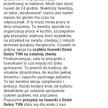
przechowuj w lodówce. Może tam leżeć
nawet do 24 godzin. Niektórzy twierdzą,
że takie „leżakowane” ciasto jest nawet
lepsze, bo gluten ma czas na
odpoczynek. A ty masz mniej pracy w
dniu smażenia. To świetny sposób na
organizację pracy w kuchni, szczególnie
gdy planujesz większą ilość wypieków,
na przykład na święta, czerpiąc z innych
domowe przepisy świąteczne
. Czasem to
jedyna opcja na
szybkie faworki Dzień
Dobry TVN na ostatnią chwilę
.
Podsumowując, cała ta przygoda z
faworkami to coś więcej niż tylko
gotowanie. To powrót do tradycji, do
smaków dzieciństwa, do kuchni pełnej
śmiechu i zapachu pysznego jedzenia.
To też świetna lekcja cierpliwości i
precyzji. Każdy kolejny krok, od wyboru
składników po ostatnie oprószenie
cukrem pudrem, ma znaczenie.
Popularne
przepisy na faworki z Dzień
Dobry TVN
stały się dla wielu z nas