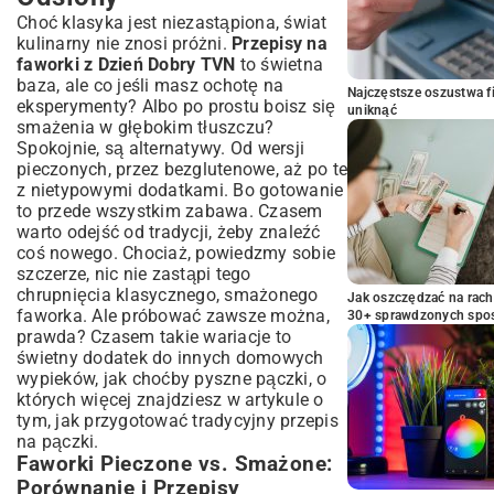
Choć klasyka jest niezastąpiona, świat
kulinarny nie znosi próżni.
Przepisy na
faworki z Dzień Dobry TVN
to świetna
baza, ale co jeśli masz ochotę na
Najczęstsze oszustwa f
eksperymenty? Albo po prostu boisz się
uniknąć
smażenia w głębokim tłuszczu?
Spokojnie, są alternatywy. Od wersji
pieczonych, przez bezglutenowe, aż po te
z nietypowymi dodatkami. Bo gotowanie
to przede wszystkim zabawa. Czasem
warto odejść od tradycji, żeby znaleźć
coś nowego. Chociaż, powiedzmy sobie
szczerze, nic nie zastąpi tego
chrupnięcia klasycznego, smażonego
Jak oszczędzać na rac
faworka. Ale próbować zawsze można,
30+ sprawdzonych sp
prawda? Czasem takie wariacje to
świetny dodatek do innych domowych
wypieków, jak choćby pyszne pączki, o
których więcej znajdziesz w artykule o
tym, jak przygotować
tradycyjny przepis
na pączki
.
Faworki Pieczone vs. Smażone:
Porównanie i Przepisy