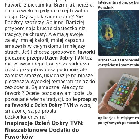
Inteligentny dom: co k
Faworki z piekarnika. Brzmi jak herezja,
Poradnik
ale dla wielu to jedyna akceptowalna
opcja. Czy są tak samo dobre? Nie.
Bądźmy szczerzy. Są inne. Bardziej
przypominają kruche ciasteczka niż
tradycyjne chrusty. Ale mają swoje
zalety: mniej kalorii, mniej zapachu
smażenia w całym domu i mniejszy
strach. Jeśli chcesz spróbować,
faworki
pieczone przepis Dzień Dobry TVN
też
Biznesowe zastosowani
ma w swoim repertuarze. Zasadniczo
korzyściach i wdrożeni
ciasto przygotowujesz podobnie, ale
zamiast smażyć, układasz je na blasze i
pieczesz w wysokiej temperaturze aż do
zezłocenia. Są smaczne. Ale czy to
faworki? Ocenę pozostawiam tobie. Ja
pozostanę wierna tradycji, bo te
przepisy
na faworki z Dzień Dobry TVN
w wersji
smażonej są po prostu
bezkonkurencyjne.
Aplikacje ułatwiające c
Inspiracje Dzień Dobry TVN:
po cyfrowych pomocni
Nieszablonowe Dodatki do
Faworków