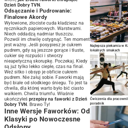
Dzień Dobry TVN
.
Odsączanie i Pudrowanie:
Finałowe Akordy
Wyłowione, złociste cuda kładziesz na
ręcznikach papierowych. Warstwami.
Niech oddadzą nadmiar tłuszczu.
Pozwól im chwilę ostygnąć. Ten moment
jest ważny. Jeśli posypiesz je cukrem
Najlepsza piekarnia w 
pudrem, gdy są jeszcze gorące i tłuste,
lokalnych smakach
cukier się rozpuści i stworzy
nieapetyczną skorupkę. Poczekaj. Kiedy
są już tylko lekko ciepłe, czas na finał.
Weź sitko i obsyp je obficie cukrem
pudrem. Nie żałuj sobie. Faworki mają
być białe od słodkiego śniegu. To jest ta
chwila, dla której warto było bić ciasto
wałkiem. Chwila triumfu. Właśnie
ukończyłeś
przepisy na faworki z Dzień
Ćwiczenia dla pracown
poradnik
Dobry TVN
. Brawo Ty!
Inne Wersje Faworków: Od
Klasyki po Nowoczesne
Odsłony