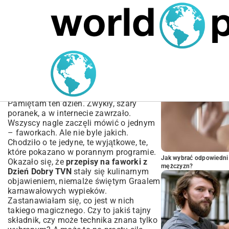
MARIUSZ ŁAMAGA
04.10.2025
SPORT
POPULARNE A
Przepisy na faworki z
Dzień Dobry TVN –
Sekrety Chrupkości
Pamiętam ten dzień. Zwykły, szary
poranek, a w internecie zawrzało.
Wszyscy nagle zaczęli mówić o jednym
– faworkach. Ale nie byle jakich.
Chodziło o te jedyne, te wyjątkowe, te,
które pokazano w porannym programie.
Jak wybrać odpowiedni 
Okazało się, że
przepisy na faworki z
mężczyzn?
Dzień Dobry TVN
stały się kulinarnym
objawieniem, niemalże świętym Graalem
karnawałowych wypieków.
Zastanawiałam się, co jest w nich
takiego magicznego. Czy to jakiś tajny
składnik, czy może technika znana tylko