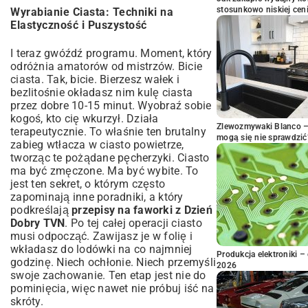
stosunkowo niskiej cen
Wyrabianie Ciasta: Techniki na
Elastyczność i Puszystość
I teraz gwóźdź programu. Moment, który
odróżnia amatorów od mistrzów. Bicie
ciasta. Tak, bicie. Bierzesz wałek i
bezlitośnie okładasz nim kulę ciasta
przez dobre 10-15 minut. Wyobraź sobie
kogoś, kto cię wkurzył. Działa
Zlewozmywaki Blanco – 
terapeutycznie. To właśnie ten brutalny
mogą się nie sprawdzić
zabieg wtłacza w ciasto powietrze,
tworząc te pożądane pęcherzyki. Ciasto
ma być zmęczone. Ma być wybite. To
jest ten sekret, o którym często
zapominają inne poradniki, a który
podkreślają
przepisy na faworki z Dzień
Dobry TVN
. Po tej całej operacji ciasto
musi odpocząć. Zawijasz je w folię i
wkładasz do lodówki na co najmniej
Produkcja elektroniki – 
godzinę. Niech ochłonie. Niech przemyśli
2026
swoje zachowanie. Ten etap jest nie do
pominięcia, więc nawet nie próbuj iść na
skróty.