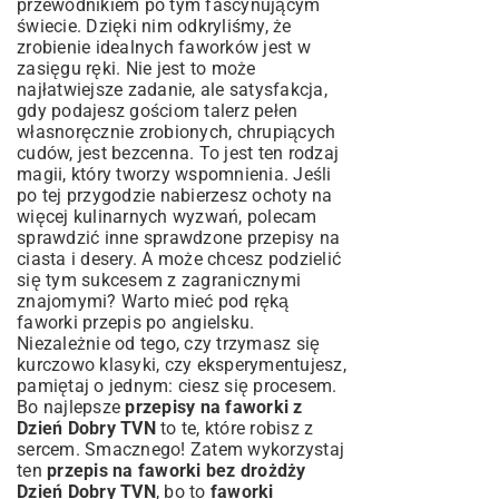
przewodnikiem po tym fascynującym
świecie. Dzięki nim odkryliśmy, że
zrobienie idealnych faworków jest w
zasięgu ręki. Nie jest to może
najłatwiejsze zadanie, ale satysfakcja,
gdy podajesz gościom talerz pełen
własnoręcznie zrobionych, chrupiących
cudów, jest bezcenna. To jest ten rodzaj
magii, który tworzy wspomnienia. Jeśli
po tej przygodzie nabierzesz ochoty na
więcej kulinarnych wyzwań, polecam
sprawdzić inne
sprawdzone przepisy na
ciasta i desery
. A może chcesz podzielić
się tym sukcesem z zagranicznymi
znajomymi? Warto mieć pod ręką
faworki przepis po angielsku
.
Niezależnie od tego, czy trzymasz się
kurczowo klasyki, czy eksperymentujesz,
pamiętaj o jednym: ciesz się procesem.
Bo najlepsze
przepisy na faworki z
Dzień Dobry TVN
to te, które robisz z
sercem. Smacznego! Zatem wykorzystaj
ten
przepis na faworki bez drożdży
Dzień Dobry TVN
, bo to
faworki