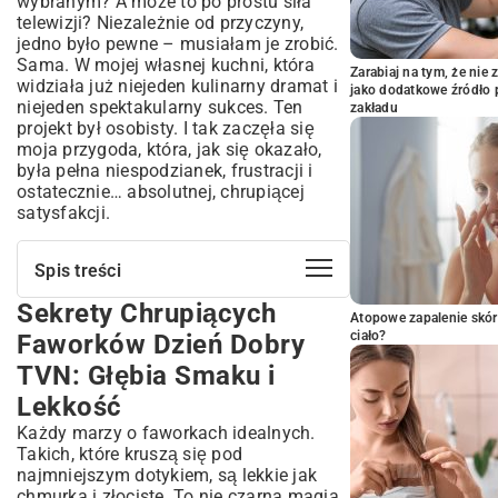
wybranym? A może to po prostu siła
telewizji? Niezależnie od przyczyny,
jedno było pewne – musiałam je zrobić.
Sama. W mojej własnej kuchni, która
Zarabiaj na tym, że ni
widziała już niejeden kulinarny dramat i
jako dodatkowe źródło 
niejeden spektakularny sukces. Ten
zakładu
projekt był osobisty. I tak zaczęła się
moja przygoda, która, jak się okazało,
była pełna niespodzianek, frustracji i
ostatecznie… absolutnej, chrupiącej
satysfakcji.
Spis treści
Sekrety Chrupiących
Sekrety Chrupiących Faworków Dzień
Atopowe zapalenie skór
Dobry TVN: Głębia Smaku i Lekkość
ciało?
Faworków Dzień Dobry
Składniki Kluczem do Sukcesu: Co Radzi
TVN: Głębia Smaku i
Dzień Dobry TVN?
Lekkość
Idealne Ciasto na Faworki: Krok po Kroku z
Ekspertami
Każdy marzy o faworkach idealnych.
Sztuka Smażenia Faworków: Od Wyboru
Takich, które kruszą się pod
Tłuszczu po Złocisty Kolor
najmniejszym dotykiem, są lekkie jak
Jaki Tłuszcz Jest Najlepszy do Smażenia
chmurka i złociste. To nie czarna magia.