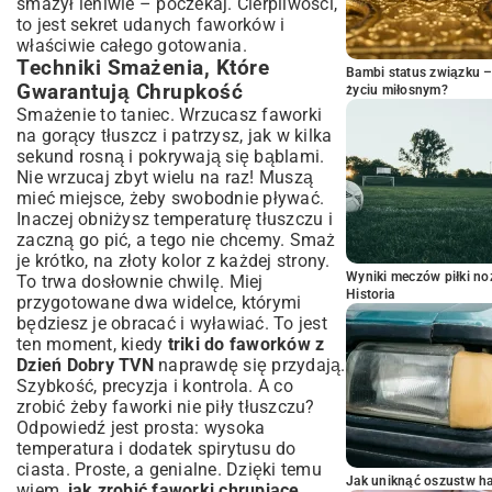
smażył leniwie – poczekaj. Cierpliwości,
to jest sekret udanych faworków i
właściwie całego gotowania.
Techniki Smażenia, Które
Bambi status związku 
Gwarantują Chrupkość
życiu miłosnym?
Smażenie to taniec. Wrzucasz faworki
na gorący tłuszcz i patrzysz, jak w kilka
sekund rosną i pokrywają się bąblami.
Nie wrzucaj zbyt wielu na raz! Muszą
mieć miejsce, żeby swobodnie pływać.
Inaczej obniżysz temperaturę tłuszczu i
zaczną go pić, a tego nie chcemy. Smaż
je krótko, na złoty kolor z każdej strony.
Wyniki meczów piłki noż
To trwa dosłownie chwilę. Miej
Historia
przygotowane dwa widelce, którymi
będziesz je obracać i wyławiać. To jest
ten moment, kiedy
triki do faworków z
Dzień Dobry TVN
naprawdę się przydają.
Szybkość, precyzja i kontrola. A co
zrobić żeby faworki nie piły tłuszczu?
Odpowiedź jest prosta: wysoka
temperatura i dodatek spirytusu do
ciasta. Proste, a genialne. Dzięki temu
Jak uniknąć oszustw h
wiem,
jak zrobić faworki chrupiące