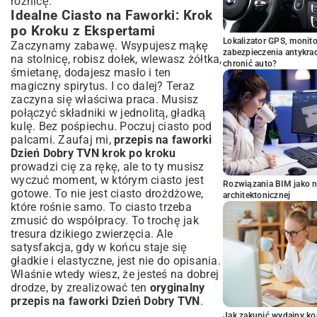
różnicę.
Idealne Ciasto na Faworki: Krok
po Kroku z Ekspertami
Lokalizator GPS, monito
Zaczynamy zabawę. Wsypujesz mąkę
zabezpieczenia antykra
na stolnicę, robisz dołek, wlewasz żółtka,
chronić auto?
śmietanę, dodajesz masło i ten
magiczny spirytus. I co dalej? Teraz
zaczyna się właściwa praca. Musisz
połączyć składniki w jednolitą, gładką
kulę. Bez pośpiechu. Poczuj ciasto pod
palcami. Zaufaj mi,
przepis na faworki
Dzień Dobry TVN krok po kroku
prowadzi cię za rękę, ale to ty musisz
wyczuć moment, w którym ciasto jest
Rozwiązania BIM jako n
gotowe. To nie jest ciasto drożdżowe,
architektonicznej
które rośnie samo. To ciasto trzeba
zmusić do współpracy. To trochę jak
tresura dzikiego zwierzęcia. Ale
satysfakcja, gdy w końcu staje się
gładkie i elastyczne, jest nie do opisania.
Właśnie wtedy wiesz, że jesteś na dobrej
drodze, by zrealizować ten
oryginalny
przepis na faworki Dzień Dobry TVN
.
Jak zakupić wydajny ko