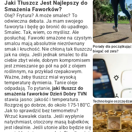
Jaki Tłuszcz Jest Najlepszy do
Smażenia Faworków?
Olej? Frytura? A może smalec? To
odwieczna debata. Ja mam swojego
faworyta i będę go bronić do upadłego.
Smalec. Tak, wiem, co myślisz. Ale
posłuchaj. Faworki smażone na czystym
smalcu mają absolutnie niezrównany
Porady dla początkując
smak i kruchość. Nie chłoną tak tłuszczu
biegać od zera?
jak na oleju. Jeśli jednak smalec to dla
ciebie zbyt wiele, dobrym kompromisem
jest zmieszanie go pół na pół z olejem
roślinnym, na przykład rzepakowym.
Ważne, żeby tłuszcz miał wysoką
temperaturę dymienia. Tanie oleje
odpadają. To pytanie,
jaki tłuszcz do
smażenia faworków Dzień Dobry TVN
stawia jasno: jakość i temperatura.
Technologie oszczędzan
Rozgrzej go dobrze, do około 175-180°C.
Jak to sprawdzić bez termometru?
Wrzuć kawałek ciasta. Jeśli wypłynie
natychmiast, otoczony masą bąbelków,
jest idealnie. Jeśli utonie albo będzie się