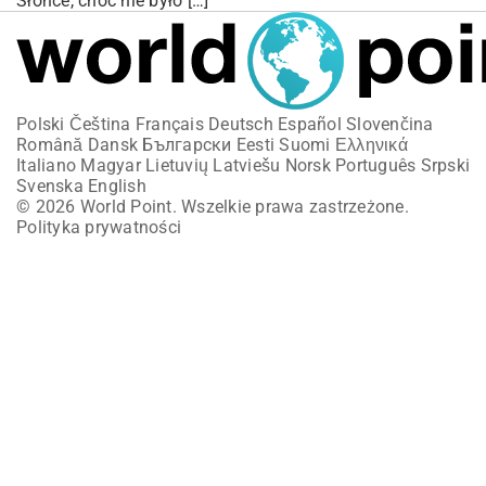
Słońce, choć nie było […]
Polski
Čeština
Français
Deutsch
Español
Slovenčina
Română
Dansk
Български
Eesti
Suomi
Ελληνικά
Italiano
Magyar
Lietuvių
Latviešu
Norsk
Português
Srpski
Svenska
English
© 2026 World Point. Wszelkie prawa zastrzeżone.
Polityka prywatności