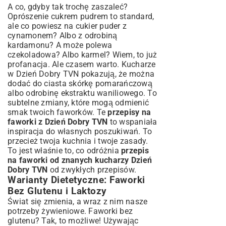
A co, gdyby tak trochę zaszaleć?
Oprószenie cukrem pudrem to standard,
ale co powiesz na cukier puder z
cynamonem? Albo z odrobiną
kardamonu? A może polewa
czekoladowa? Albo karmel? Wiem, to już
profanacja. Ale czasem warto. Kucharze
w Dzień Dobry TVN pokazują, że można
dodać do ciasta skórkę pomarańczową
albo odrobinę ekstraktu waniliowego. To
subtelne zmiany, które mogą odmienić
smak twoich faworków. Te
przepisy na
faworki z Dzień Dobry TVN
to wspaniała
inspiracja do własnych poszukiwań. To
przecież twoja kuchnia i twoje zasady.
To jest właśnie to, co odróżnia
przepis
na faworki od znanych kucharzy Dzień
Dobry TVN
od zwykłych przepisów.
Warianty Dietetyczne: Faworki
Bez Glutenu i Laktozy
Świat się zmienia, a wraz z nim nasze
potrzeby żywieniowe. Faworki bez
glutenu? Tak, to możliwe! Używając