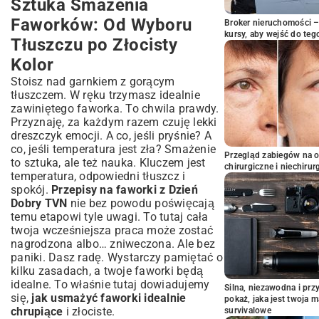
Sztuka Smażenia
Faworków: Od Wyboru
Broker nieruchomości – 
kursy, aby wejść do teg
Tłuszczu po Złocisty
Kolor
Stoisz nad garnkiem z gorącym
tłuszczem. W ręku trzymasz idealnie
zawiniętego faworka. To chwila prawdy.
Przyznaję, za każdym razem czuję lekki
dreszczyk emocji. A co, jeśli pryśnie? A
co, jeśli temperatura jest zła? Smażenie
Przegląd zabiegów na 
to sztuka, ale też nauka. Kluczem jest
chirurgiczne i niechirur
temperatura, odpowiedni tłuszcz i
spokój.
Przepisy na faworki z Dzień
Dobry TVN
nie bez powodu poświęcają
temu etapowi tyle uwagi. To tutaj cała
twoja wcześniejsza praca może zostać
nagrodzona albo… zniweczona. Ale bez
paniki. Dasz radę. Wystarczy pamiętać o
kilku zasadach, a twoje faworki będą
idealne. To właśnie tutaj dowiadujemy
Silna, niezawodna i pr
się,
jak usmażyć faworki idealnie
pokaż, jaka jest twoja 
chrupiące
i złociste.
survivalowe