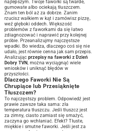
najlepszym. Twoje faworki są twarde,
gumowate albo ociekają tłuszczem.
Znam ten ból aż za dobrze. Zanim
rzucisz wałkiem w kąt i zamówisz pizzę,
weź głęboki oddech. Większość
problemów z faworkami da się łatwo
zdiagnozować i naprawić przy kolejnej
próbie. Przeanalizujmy najczęstsze
wpadki. Bo wiedza, dlaczego coś się nie
udało, jest równie cenna jak sam przepis.
Analizując
przepisy na faworki z Dzień
Dobry TVN
, można wyciągnąć wiele
wniosków i uniknąć błędów w
przyszłości.
Dlaczego Faworki Nie Są
Chrupiące lub Przesiąknięte
Tłuszczem?
To najczęstszy problem. Odpowiedź jest
prawie zawsze taka sama: zła
temperatura tłuszczu. Jeśli tłuszcz jest
za zimny, ciasto zamiast się smażyć,
zaczyna go wchłaniać. Efekt? Tłuste,
miękkie i smutne faworki. Jeśli jest za