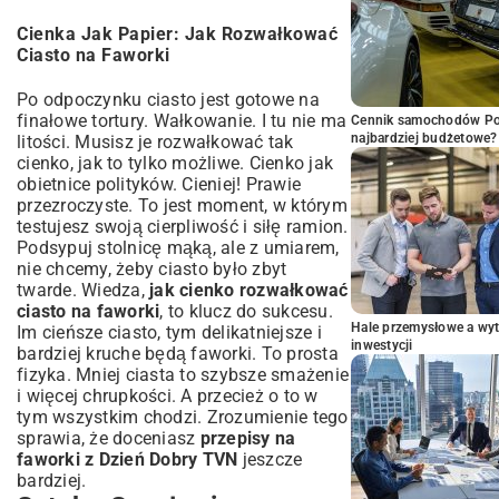
Cienka Jak Papier: Jak Rozwałkować
Ciasto na Faworki
Po odpoczynku ciasto jest gotowe na
finałowe tortury. Wałkowanie. I tu nie ma
Cennik samochodów Por
najbardziej budżetowe?
litości. Musisz je rozwałkować tak
cienko, jak to tylko możliwe. Cienko jak
obietnice polityków. Cieniej! Prawie
przezroczyste. To jest moment, w którym
testujesz swoją cierpliwość i siłę ramion.
Podsypuj stolnicę mąką, ale z umiarem,
nie chcemy, żeby ciasto było zbyt
twarde. Wiedza,
jak cienko rozwałkować
ciasto na faworki
, to klucz do sukcesu.
Hale przemysłowe a wyt
Im cieńsze ciasto, tym delikatniejsze i
inwestycji
bardziej kruche będą faworki. To prosta
fizyka. Mniej ciasta to szybsze smażenie
i więcej chrupkości. A przecież o to w
tym wszystkim chodzi. Zrozumienie tego
sprawia, że doceniasz
przepisy na
faworki z Dzień Dobry TVN
jeszcze
bardziej.