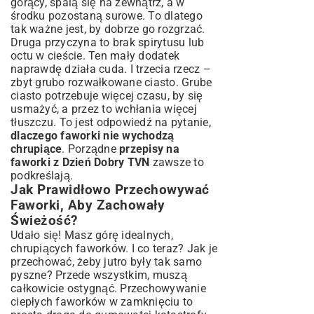
gorący, spalą się na zewnątrz, a w
środku pozostaną surowe. To dlatego
tak ważne jest, by dobrze go rozgrzać.
Druga przyczyna to brak spirytusu lub
octu w cieście. Ten mały dodatek
naprawdę działa cuda. I trzecia rzecz –
zbyt grubo rozwałkowane ciasto. Grube
ciasto potrzebuje więcej czasu, by się
usmażyć, a przez to wchłania więcej
tłuszczu. To jest odpowiedź na pytanie,
dlaczego faworki nie wychodzą
chrupiące
. Porządne
przepisy na
faworki z Dzień Dobry TVN
zawsze to
podkreślają.
Jak Prawidłowo Przechowywać
Faworki, Aby Zachowały
Świeżość?
Udało się! Masz górę idealnych,
chrupiących faworków. I co teraz? Jak je
przechować, żeby jutro były tak samo
pyszne? Przede wszystkim, muszą
całkowicie ostygnąć. Przechowywanie
ciepłych faworków w zamknięciu to