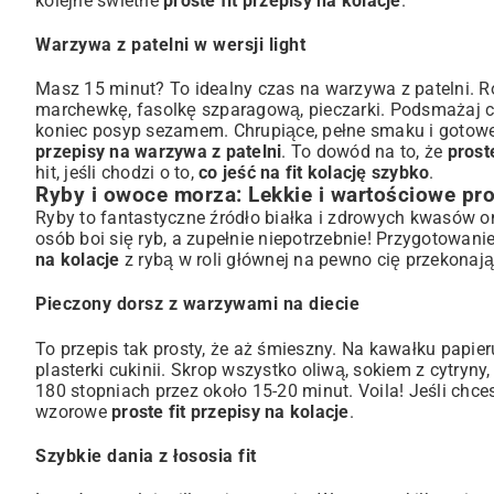
kolejne świetne
proste fit przepisy na kolacje
.
Warzywa z patelni w wersji light
Masz 15 minut? To idealny czas na warzywa z patelni. Ro
marchewkę, fasolkę szparagową, pieczarki. Podsmażaj ch
koniec posyp sezamem. Chrupiące, pełne smaku i gotow
przepisy na warzywa z patelni
. To dowód na to, że
prost
hit, jeśli chodzi o to,
co jeść na fit kolację szybko
.
Ryby i owoce morza: Lekkie i wartościowe pr
Ryby to fantastyczne źródło białka i zdrowych kwasów o
osób boi się ryb, a zupełnie niepotrzebnie! Przygotowani
na kolacje
z rybą w roli głównej na pewno cię przekonaj
Pieczony dorsz z warzywami na diecie
To przepis tak prosty, że aż śmieszny. Na kawałku papieru
plasterki cukinii. Skrop wszystko oliwą, sokiem z cytryny
180 stopniach przez około 15-20 minut. Voila! Jeśli chce
wzorowe
proste fit przepisy na kolacje
.
Szybkie dania z łososia fit