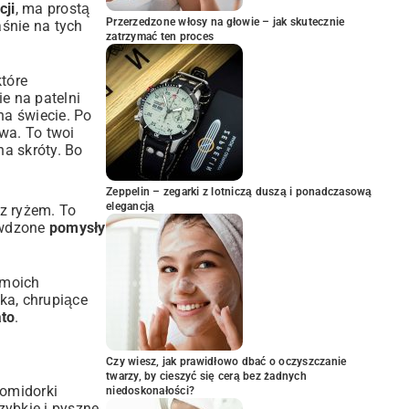
cji
, ma prostą
Przerzedzone włosy na głowie – jak skutecznie
śnie na tych
zatrzymać ten proces
które
e na patelni
na świecie. Po
wa. To twoi
na skróty. Bo
Zeppelin – zegarki z lotniczą duszą i ponadczasową
elegancją
 z ryżem. To
rawdzone
pomysły
 moich
łka, chrupiące
ato
.
Czy wiesz, jak prawidłowo dbać o oczyszczanie
twarzy, by cieszyć się cerą bez żadnych
pomidorki
niedoskonałości?
zybkie i pyszne.