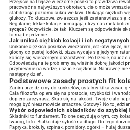
Przejście na lżejsze wieczorne posiłki to prawdziwa rewo
Sałatki, które pokochasz: świeżość i lekkość na wieczór
pracować na najwyższych obrotach, ciało może wreszcie s
Warzywa w roli głównej: Przepisy pełne smaku
stabilizacja poziomu cukru we krwi. Unikając ciężkich
Ryby i owoce morza: Lekkie i wartościowe propozycje
glukozy. To kluczowe, zwłaszcza jeśli zastanawiasz się,
Kolacje z kaszą i nasionami: Sytość i zdrowie
Regularne, lekkie kolacje pomagają utrzymać metaboliz
sycąca
Praktyczne porady i triki dla zdrowej kolacji
? Oczywiście, że tak! Kluczem są odpowiednie skła
to mądre jedzenie.
Meal prep: Jak przygotować fit kolacje na cały tydzień?
Jak unikać ciężkich kolacji i ich negatywnyc
Czego unikać w wieczornym menu dla lepszego snu?
Unikanie ciężkich posiłków wieczorem jest łatwiejsze, ni
Napoje wspierające trawienie przed snem
głodny do pustej lodówki, pizza wydaje się jedynym ratun
Często zadawane pytania o proste fit kolacje
kończy się wieczornym obżarstwem. Po trzecie, naucz się
Odpowiedzią na te problemy są właśnie dobrej jakości
pr
przybieranie na wadze, uczucie ciężkości. Naprawdę nie
następny dzień.
Podstawowe zasady prostych fit kola
Zanim przejdziemy do konkretów, ustalmy kilka zasad gry
Cała filozofia opiera się na prostocie, szybkości i wartoś
dopiero zaczynasz. Skup się na jakości. Twoje ciało nap
mogą być niesamowicie smaczne. Gotowy? No to jedzie
Wybór odpowiednich składników do szybkiej k
Składniki to fundament. To one decydują o tym, czy kolacja
twaróg, tofu. Białko daje sytość na długo. Do tego dorzuć
Papryka, brokuły, szpinak, pomidory, ogórki – hulaj dusz