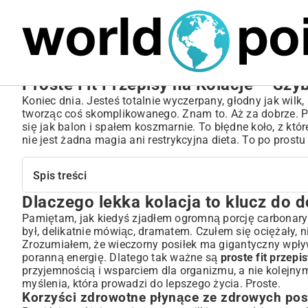
MARIUSZ ŁAMAGA
04.10.2025
SPORT
Proste Fit Przepisy na Kolacje – Sz
Koniec dnia. Jesteś totalnie wyczerpany, głodny jak wilk,
tworząc coś skomplikowanego. Znam to. Aż za dobrze. P
się jak balon i spałem koszmarnie. To błędne koło, z któ
nie jest żadna magia ani restrykcyjna dieta. To po prostu
Spis treści
Dlaczego lekka kolacja to klucz do
Dlaczego lekka kolacja to klucz do dobrego samopoczuc
Korzyści zdrowotne płynące ze zdrowych posiłków wieczorny
Pamiętam, jak kiedyś zjadłem ogromną porcję carbonary 
był, delikatnie mówiąc, dramatem. Czułem się ociężały, n
Jak unikać ciężkich kolacji i ich negatywnych skutków?
Zrozumiałem, że wieczorny posiłek ma gigantyczny wpływ
Podstawowe zasady prostych fit kolacji
poranną energię. Dlatego tak ważne są
proste fit przepi
Wybór odpowiednich składników do szybkiej kolacji
przyjemnością i wsparciem dla organizmu, a nie kolej
Szybkość przygotowania bez utraty wartości odżywczych
myślenia, która prowadzi do lepszego życia. Proste.
Korzyści zdrowotne płynące ze zdrowych pos
Szybkie i smaczne fit kolacje – inspiracje i przepisy