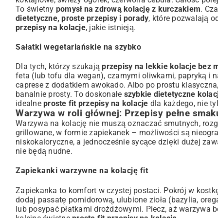
To świetny
pomysł na zdrową kolację z kurczakiem
. Cz
dietetyczne, proste przepisy i porady
, które pozwalają 
przepisy na kolacje
, jakie istnieją.
Sałatki wegetariańskie na szybko
Dla tych, którzy szukają
przepisy na lekkie kolacje bez 
feta (lub tofu dla wegan), czarnymi oliwkami, papryką i n
caprese z dodatkiem awokado. Albo po prostu klasyczna
banalnie prosty. To doskonałe
szybkie dietetyczne kola
idealne
proste fit przepisy na kolacje
dla każdego, nie ty
Warzywa w roli głównej: Przepisy pełne smak
Warzywa na kolację nie muszą oznaczać smutnych, rozg
grillowane, w formie zapiekanek – możliwości są nieogr
niskokaloryczne, a jednocześnie sycące dzięki dużej zawa
nie będą nudne.
Zapiekanki warzywne na kolację fit
Zapiekanka to komfort w czystej postaci. Pokrój w kostk
dodaj passatę pomidorową, ulubione zioła (bazylia, oreg
lub posypać płatkami drożdżowymi. Piecz, aż warzywa bę