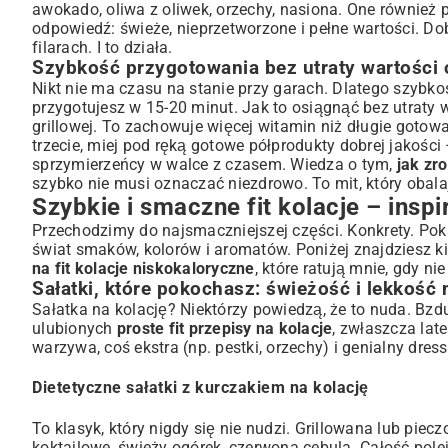
awokado, oliwa z oliwek, orzechy, nasiona. One również 
odpowiedź: świeże, nieprzetworzone i pełne wartości.
filarach. I to działa.
Szybkość przygotowania bez utraty wartości
Nikt nie ma czasu na stanie przy garach. Dlatego szybko
przygotujesz w 15-20 minut. Jak to osiągnąć bez utraty 
grillowej. To zachowuje więcej witamin niż długie gotowa
trzecie, miej pod ręką gotowe półprodukty dobrej jakośc
sprzymierzeńcy w walce z czasem. Wiedza o tym,
jak zro
szybko nie musi oznaczać niezdrowo. To mit, który obal
Szybkie i smaczne fit kolacje – inspi
Przechodzimy do najsmaczniejszej części. Konkrety. Pok
świat smaków, kolorów i aromatów. Poniżej znajdziesz ki
na fit kolacje niskokaloryczne
, które ratują mnie, gdy n
Sałatki, które pokochasz: świeżość i lekkość 
Sałatka na kolację? Niektórzy powiedzą, że to nuda. Bzd
ulubionych
proste fit przepisy na kolacje
, zwłaszcza lat
warzywa, coś ekstra (np. pestki, orzechy) i genialny dress
Dietetyczne sałatki z kurczakiem na kolację
To klasyk, który nigdy się nie nudzi. Grillowana lub piec
koktajlowe, świeży ogórek, czerwona cebula. Całość polej 