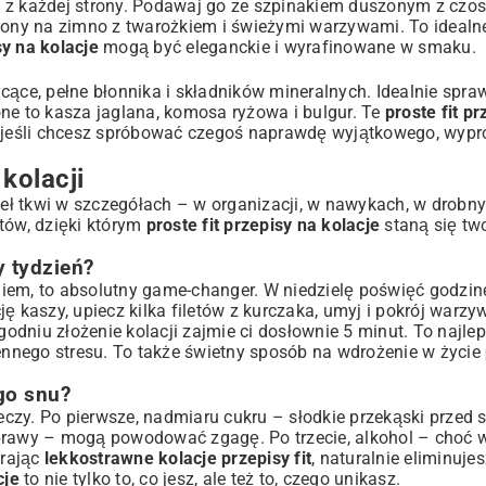
nut z każdej strony. Podawaj go ze szpinakiem duszonym z czo
dzony na zimno z twarożkiem i świeżymi warzywami. To ideal
sy na kolacje
mogą być eleganckie i wyrafinowane w smaku.
cące, pełne błonnika i składników mineralnych. Idealnie spra
ne to kasza jaglana, komosa ryżowa i bulgur. Te
proste fit pr
A jeśli chcesz spróbować czegoś naprawdę wyjątkowego, wypr
 kolacji
ł tkwi w szczegółach – w organizacji, w nawykach, w drobnyc
tów, dzięki którym
proste fit przepisy na kolacje
staną się tw
y tydzień?
iem, to absolutny game-changer. W niedzielę poświęć godzin
ę kaszy, upiecz kilka filetów z kurczaka, umyj i pokrój warz
odniu złożenie kolacji zajmie ci dosłownie 5 minut. To najl
nnego stresu. To także świetny sposób na wdrożenie w życie
go snu?
zeczy. Po pierwsze, nadmiaru cukru – słodkie przekąski przed 
prawy – mogą powodować zgagę. Po trzecie, alkohol – choć w
erając
lekkostrawne kolacje przepisy fit
, naturalnie eliminuje
cje
to nie tylko to, co jesz, ale też to, czego unikasz.