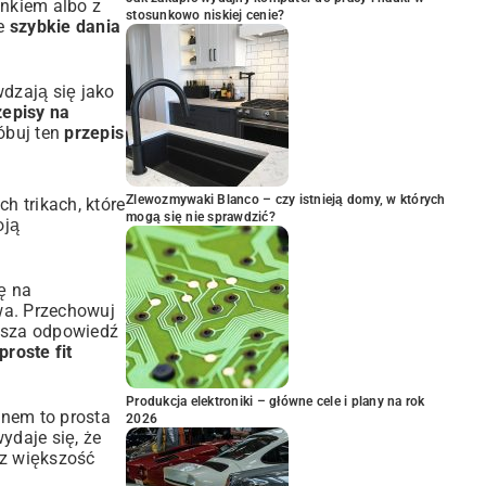
snkiem albo z
stosunkowo niskiej cenie?
ne
szybkie dania
wdzają się jako
zepisy na
óbuj ten
przepis
Zlewozmywaki Blanco – czy istnieją domy, w których
h trikach, które
mogą się nie sprawdzić?
oją
ę na
ywa. Przechowuj
epsza odpowiedź
proste fit
Produkcja elektroniki – główne cele i plany na rok
snem to prosta
2026
ydaje się, że
sz większość