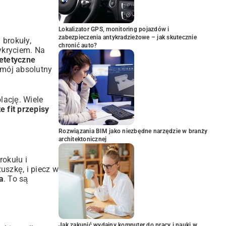
Lokalizator GPS, monitoring pojazdów i
zabezpieczenia antykradzieżowe – jak skutecznie
 brokuły,
chronić auto?
ykryciem. Na
etetyczne
 mój absolutny
lację. Wiele
e fit przepisy
Rozwiązania BIM jako niezbędne narzędzie w branży
architektonicznej
rokułu i
uszkę, i piecz w
a
. To są
Jak zakupić wydajny komputer do pracy i nauki w