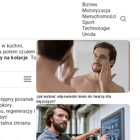
Biznes
Motoryzacja
Nieruchomości
Sport
Technologie
POPULARNE ARTYKUŁY
Uroda
n w kuchni,
 a potem czułem
sy na kolacje
. To
Jak wybrać odpowiedni krem do twarzy dla
stępny poranek
mężczyzn?
okory.
, regenerację i
 być
ntalna zmiana