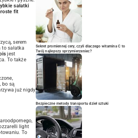
ybkie sałatki
roste fit
rzycą, serem
Sekret promiennej cery, czyli dlaczego witamina C to
 to sałatka
Twój najlepszy sprzymierzeniec?
pis
jest
ca. To także
czone,
, bo są
arzywa już nigdy
Bezpieczne metody transportu dzieł sztuki
 żaroodpornego,
zarelli light
otowaniu. To