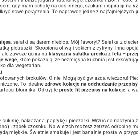
asem, gdy mam ochotę na coś innego, szukam inspiracji na
sz
odkryć nowe połączenia. To naprawdę jedne z najfajniejszych
p
mięsa
, sałatki są darem niebios. Mój faworyt? Sałatka z ciecie
atką pietruszki. Skropiona oliwą i sokiem z cytryny. Inna opcja
, ale zawsze genialna
klasyczna sałatka grecka z feta – prze
cje wege
, które pokazują, że bezmięsna kuchnia jest ekscytują
lko dla wegetarian.
u
otowanych brokułów. O nie. Mogą być gwiazdą wieczoru! Pie
aniczone. To idealne
zdrowe kolacje na odchudzanie przepisy
rtości błonnika. Odkryj te
proste fit przepisy na kolacje
, a w
ę cukinię, bakłażana, paprykę i pieczarki. Wrzuć do naczynia
ano) i ząbek czosnku. Na wierzch możesz zetrzeć odrobinę moz
dą miękkie. Świetnie smakuje i jest banalnie prosta w przyg