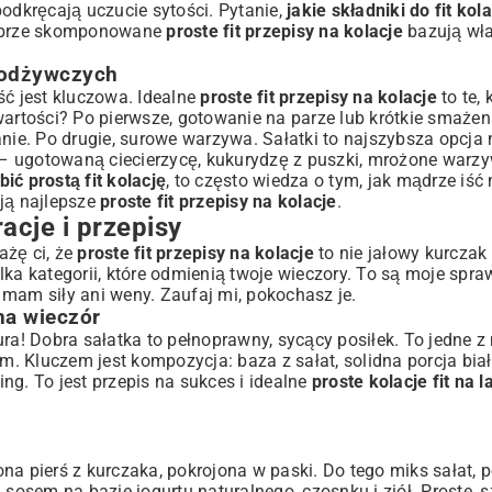
podkręcają uczucie sytości. Pytanie,
jakie składniki do fit kola
 Dobrze skomponowane
proste fit przepisy na kolacje
bazują wła
 odżywczych
ść jest kluczowa. Idealne
proste fit przepisy na kolacje
to te, 
wartości? Po pierwsze, gotowanie na parze lub krótkie smażeni
nie. Po drugie, surowe warzywa. Sałatki to najszybsza opcja 
i – ugotowaną ciecierzycę, kukurydzę z puszki, mrożone warzy
bić prostą fit kolację
, to często wiedza o tym, jak mądrze iść 
ają najlepsze
proste fit przepisy na kolacje
.
racje i przepisy
ażę ci, że
proste fit przepisy na kolacje
to nie jałowy kurczak
lka kategorii, które odmienią twoje wieczory. To są moje sp
ie mam siły ani weny. Zaufaj mi, pokochasz je.
na wieczór
ura! Dobra sałatka to pełnoprawny, sycący posiłek. To jedne z
em. Kluczem jest kompozycja: baza z sałat, solidna porcja bia
ing. To jest przepis na sukces i idealne
proste kolacje fit na l
zona pierś z kurczaka, pokrojona w paski. Do tego miks sałat, 
sosem na bazie jogurtu naturalnego, czosnku i ziół. Proste, s