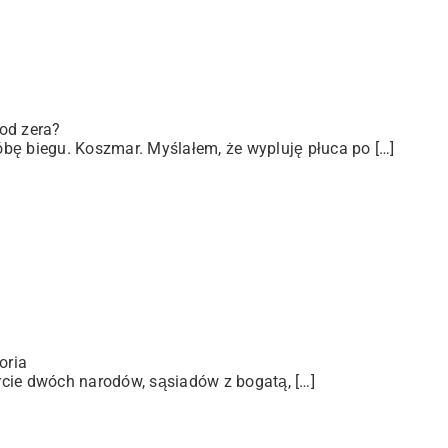
od zera?
bę biegu. Koszmar. Myślałem, że wypluję płuca po […]
oria
arcie dwóch narodów, sąsiadów z bogatą, […]