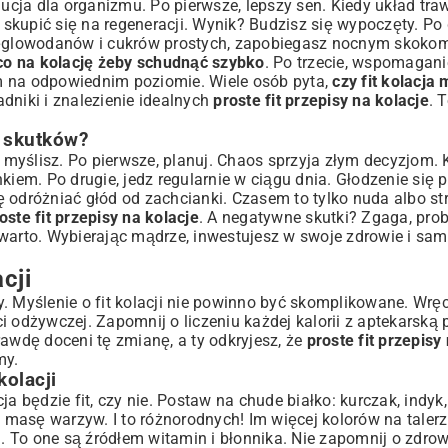
lucja dla organizmu. Po pierwsze, lepszy sen. Kiedy układ tra
kupić się na regeneracji. Wynik? Budzisz się wypoczęty. Po 
 węglowodanów i cukrów prostych, zapobiegasz nocnym skoko
co na kolację żeby schudnąć szybko
. Po trzecie, wspomagan
m na odpowiednim poziomie. Wiele osób pyta,
czy fit kolacja
dniki i znalezienie idealnych
proste fit przepisy na kolacje
. 
h skutków?
ż myślisz. Po pierwsze, planuj. Chaos sprzyja złym decyzjom.
kiem. Po drugie, jedz regularnie w ciągu dnia. Głodzenie się p
 odróżniać głód od zachcianki. Czasem to tylko nuda albo str
oste fit przepisy na kolacje
. A negatywne skutki? Zgaga, pro
 warto. Wybierając mądrze, inwestujesz w swoje zdrowie i sa
cji
. Myślenie o fit kolacji nie powinno być skomplikowane. Wręc
ci odżywczej. Zapomnij o liczeniu każdej kalorii z aptekarską pr
rawdę doceni tę zmianę, a ty odkryjesz, że
proste fit przepisy
my.
olacji
 będzie fit, czy nie. Postaw na chude białko: kurczak, indyk, 
 masę warzyw. I to różnorodnych! Im więcej kolorów na talerzu
a. To one są źródłem witamin i błonnika. Nie zapomnij o zdro