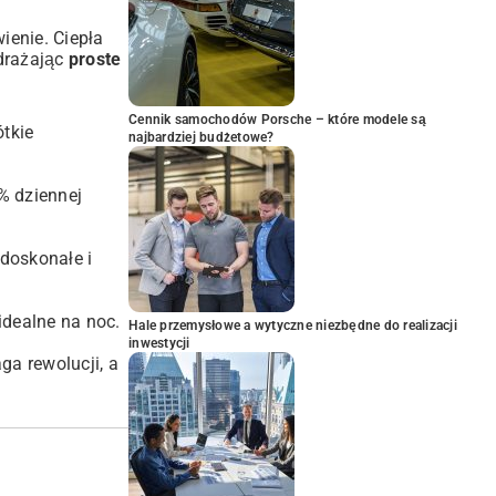
ienie. Ciepła
drażając
proste
Cennik samochodów Porsche – które modele są
ótkie
najbardziej budżetowe?
% dziennej
 doskonałe i
idealne na noc.
Hale przemysłowe a wytyczne niezbędne do realizacji
inwestycji
ga rewolucji, a