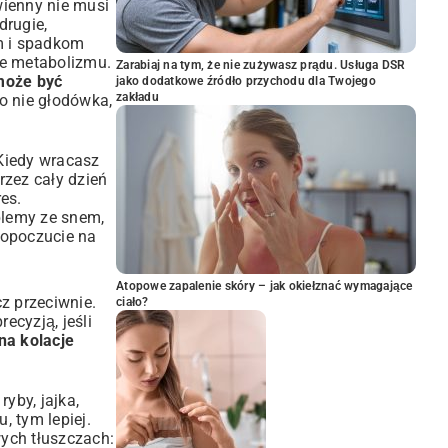
wienny nie musi
drugie,
m i spadkom
ie metabolizmu.
Zarabiaj na tym, że nie zużywasz prądu. Usługa DSR
 może być
jako dodatkowe źródło przychodu dla Twojego
zakładu
To nie głodówka,
 Kiedy wracasz
rzez cały dzień
es.
blemy ze snem,
mopoczucie na
Atopowe zapalenie skóry – jak okiełznać wymagające
z przeciwnie.
ciało?
ecyzją, jeśli
 na kolacje
ryby, jajka,
, tym lepiej.
wych tłuszczach: