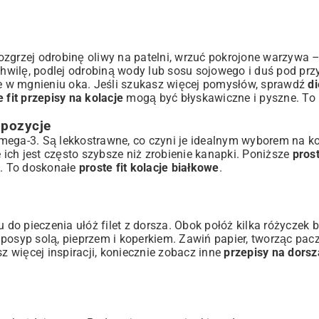
zgrzej odrobinę oliwy na patelni, wrzuć pokrojone warzywa –
wilę, podlej odrobiną wody lub sosu sojowego i duś pod prz
e w mgnieniu oka. Jeśli szukasz więcej pomysłów, sprawdź
di
e fit przepisy na kolacje
mogą być błyskawiczne i pyszne. To
opozycje
mega-3. Są lekkostrawne, co czyni je idealnym wyborem na ko
e ich jest często szybsze niż zrobienie kanapki. Poniższe
prost
ą. To doskonałe
proste fit kolacje białkowe
.
 do pieczenia ułóż filet z dorsza. Obok połóż kilka różyczek b
, posyp solą, pieprzem i koperkiem. Zawiń papier, tworząc pacz
sz więcej inspiracji, koniecznie zobacz inne
przepisy na dorsz