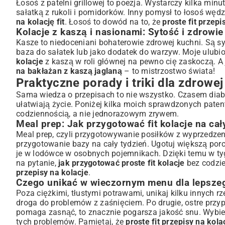
Łosoś z patelni grillowej to poezja. Wystarczy kilka mi
sałatką z rukoli i pomidorków. Inny pomysł to łosoś wę
na kolację fit
. Łosoś to dowód na to, że
proste fit przepi
Kolacje z kaszą i nasionami: Sytość i zdrowie
Kasze to niedoceniani bohaterowie zdrowej kuchni. Są sy
baza do sałatek lub jako dodatek do warzyw. Moje ulubio
kolacje
z kaszą w roli głównej na pewno cię zaskoczą. 
na bakłażan z kaszą jaglaną
– to mistrzostwo świata!
Praktyczne porady i triki dla zdrowej
Sama wiedza o przepisach to nie wszystko. Czasem diabe
ułatwiają życie. Poniżej kilka moich sprawdzonych paten
codziennością, a nie jednorazowym zrywem.
Meal prep: Jak przygotować fit kolacje na cał
Meal prep, czyli przygotowywanie posiłków z wyprzedzen
przygotowanie bazy na cały tydzień. Ugotuj większą porcj
je w lodówce w osobnych pojemnikach. Dzięki temu w tyg
na pytanie,
jak przygotować proste fit kolacje
bez codzie
przepisy na kolacje
.
Czego unikać w wieczornym menu dla lepsze
Poza ciężkimi, tłustymi potrawami, unikaj kilku innych r
droga do problemów z zaśnięciem. Po drugie, ostre przy
pomaga zasnąć, to znacznie pogarsza jakość snu. Wybi
tych problemów. Pamiętaj, że
proste fit przepisy na kola