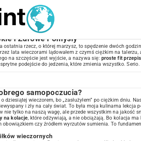
ybkie i Zdrowe Pomysły
 a ostatnia rzecz, o której marzysz, to spędzenie dwóch godzi
rzez lata wieczorami lądowałem z czymś ciężkim na talerzu,
rego na szczęście jest wyjście, a nazywa się:
proste fit przepi
 sprytne podejście do jedzenia, które zmienia wszystko. Serio.
 dobrego samopoczucia?
ia?
ch
o dziesiątej wieczorem, bo „zasłużyłem” po ciężkim dniu. Na
iewyspany i zły na cały świat. To była moja kulinarna lekcja p
 nie tylko na naszą wagę, ale przede wszystkim na jakość snu
sy na kolacje
, które odżywiają, a nie obciążają. Bo kolacja ma
nym obowiązkiem czy źródłem wyrzutów sumienia. To fundame
iłków wieczornych