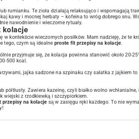
lub rumianku. Te zioła działają relaksująco i wspomagają traw
aj kawy i mocnej herbaty – kofeina to wróg dobrego snu. W
nie nawodnienie i wieczorne rytuały.
 kolacje
ię w kontekście wieczornych posiłków. Mam nadzieję, że te kr
ce tego, czym są idealne
proste fit przepisy na kolacje
.
ólnie przyjmuje się, że kolacja powinna stanowić około 20-25
00-500 kcal.
warzywami, jajka sadzone na szpinaku czy sałatka z jajkiem to
b półtłusty. Zawiera kazeinę, czyli białko wolno wchłanialne, 
k wiejski z rzodkiewką i szczypiorkiem.
it przepisy na kolacje
są w zasięgu ręki każdego. To nie wyma
y!