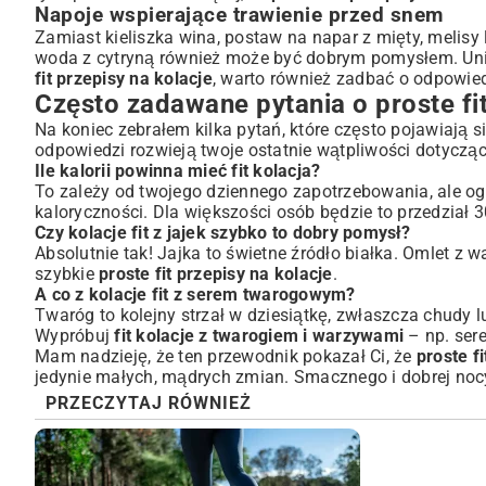
Napoje wspierające trawienie przed snem
Zamiast kieliszka wina, postaw na napar z mięty, melisy 
woda z cytryną również może być dobrym pomysłem. Unik
fit przepisy na kolacje
, warto również zadbać o odpowied
Często zadawane pytania o proste fit
Na koniec zebrałem kilka pytań, które często pojawiają s
odpowiedzi rozwieją twoje ostatnie wątpliwości dotyczą
Ile kalorii powinna mieć fit kolacja?
To zależy od twojego dziennego zapotrzebowania, ale og
kaloryczności. Dla większości osób będzie to przedział 3
Czy kolacje fit z jajek szybko to dobry pomysł?
Absolutnie tak! Jajka to świetne źródło białka. Omlet z 
szybkie
proste fit przepisy na kolacje
.
A co z kolacje fit z serem twarogowym?
Twaróg to kolejny strzał w dziesiątkę, zwłaszcza chudy lu
Wypróbuj
fit kolacje z twarogiem i warzywami
– np. sere
Mam nadzieję, że ten przewodnik pokazał Ci, że
proste f
jedynie małych, mądrych zmian. Smacznego i dobrej noc
PRZECZYTAJ RÓWNIEŻ