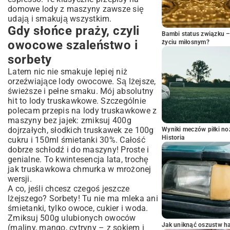
domowe lody z maszyny zawsze się
udają i smakują wszystkim.
Gdy słońce praży, czyli
Bambi status związku 
owocowe szaleństwo i
życiu miłosnym?
sorbety
Latem nic nie smakuje lepiej niż
orzeźwiające lody owocowe. Są lżejsze,
świeższe i pełne smaku. Mój absolutny
hit to lody truskawkowe. Szczególnie
polecam przepis na lody truskawkowe z
maszyny bez jajek: zmiksuj 400g
dojrzałych, słodkich truskawek ze 100g
Wyniki meczów piłki noż
Historia
cukru i 150ml śmietanki 30%. Całość
dobrze schłodź i do maszyny! Proste i
genialne. To kwintesencja lata, trochę
jak
truskawkowa chmurka
w mrożonej
wersji.
A co, jeśli chcesz czegoś jeszcze
lżejszego? Sorbety! Tu nie ma mleka ani
śmietanki, tylko owoce, cukier i woda.
Zmiksuj 500g ulubionych owoców
Jak uniknąć oszustw h
(maliny, mango, cytryny – z sokiem i