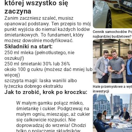
której wszystko się
zaczyna
Zanim zaczniesz szaleć, musisz
opanować podstawy. Ten przepis to mój
punkt wyjścia do niemal każdych lodów
Cennik samochodów Por
śmietankowych. To fundament, który
najbardziej budżetowe?
możesz dowolnie modyfikować.
Składniki na start:
250 ml mleka (pełnotłustego, nie
oszukuj!)
250 ml śmietanki 30% lub 36%
około 100 g cukru (możesz dać mniej lub
więcej)
szczypta magii: laska wanilii albo
łyżeczka dobrego ekstraktu
Hale przemysłowe a wyt
Jak to zrobić, krok po kroczku:
inwestycji
W małym garnku połącz mleko,
śmietankę i cukier. Podgrzewaj na
małym ogniu, mieszając, aż cukier
się całkowicie rozpuści. Nie
doprowadzaj do wrzenia! Chodzi
tylko o połączenie składników.