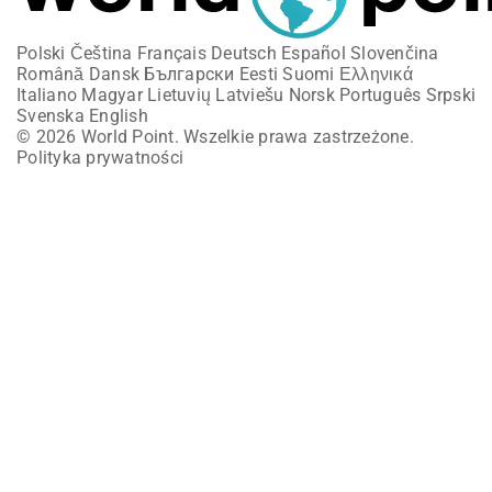
Polski
Čeština
Français
Deutsch
Español
Slovenčina
Română
Dansk
Български
Eesti
Suomi
Ελληνικά
Italiano
Magyar
Lietuvių
Latviešu
Norsk
Português
Srpski
Svenska
English
© 2026 World Point. Wszelkie prawa zastrzeżone.
Polityka prywatności