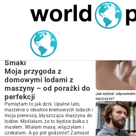
MARIUSZ ŁAMAGA
27.09.2025
NIERUCHOMOŚCI
POPULARNE A
Przepisy na Domowe Lody
z Maszyny: Kompletny
Przewodnik i Najlepsze
Smaki
Moja przygoda z
domowymi lodami z
maszyny – od porażki do
Jak wybrać odpowiedni 
perfekcji
mężczyzn?
Pamiętam to jak dziś. Upalne lato,
marzenie o idealnie kremowych lodach i
moja pierwsza, błyszcząca maszyna do
lodów. Myślałam, że to będzie bułka z
masłem. Wlałam masę, włączyłam i
czekałam. A po pół godzinie? Zamiast