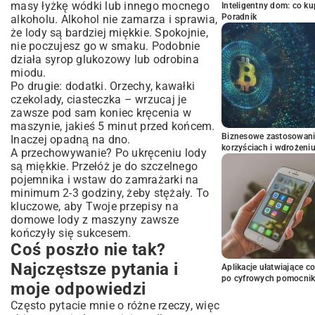
masy łyżkę wódki lub innego mocnego
Inteligentny dom: co k
Poradnik
alkoholu. Alkohol nie zamarza i sprawia,
że lody są bardziej miękkie. Spokojnie,
nie poczujesz go w smaku. Podobnie
działa syrop glukozowy lub odrobina
miodu.
Po drugie: dodatki. Orzechy, kawałki
czekolady, ciasteczka – wrzucaj je
zawsze pod sam koniec kręcenia w
maszynie, jakieś 5 minut przed końcem.
Biznesowe zastosowani
Inaczej opadną na dno.
korzyściach i wdrożeni
A przechowywanie? Po ukręceniu lody
są miękkie. Przełóż je do szczelnego
pojemnika i wstaw do zamrażarki na
minimum 2-3 godziny, żeby stężały. To
kluczowe, aby Twoje przepisy na
domowe lody z maszyny zawsze
kończyły się sukcesem.
Coś poszło nie tak?
Najczęstsze pytania i
Aplikacje ułatwiające c
po cyfrowych pomocni
moje odpowiedzi
Często pytacie mnie o różne rzeczy, więc