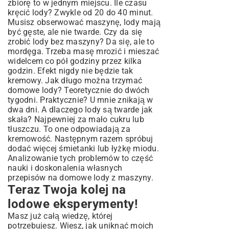
zbiorę to w jednym miejscu. Ile czasu
kręcić lody? Zwykle od 20 do 40 minut.
Musisz obserwować maszynę, lody mają
być gęste, ale nie twarde. Czy da się
zrobić lody bez maszyny? Da się, ale to
mordęga. Trzeba masę mrozić i mieszać
widelcem co pół godziny przez kilka
godzin. Efekt nigdy nie będzie tak
kremowy. Jak długo można trzymać
domowe lody? Teoretycznie do dwóch
tygodni. Praktycznie? U mnie znikają w
dwa dni. A dlaczego lody są twarde jak
skała? Najpewniej za mało cukru lub
tłuszczu. To one odpowiadają za
kremowość. Następnym razem spróbuj
dodać więcej śmietanki lub łyżkę miodu.
Analizowanie tych problemów to część
nauki i doskonalenia własnych
przepisów na domowe lody z maszyny.
Teraz Twoja kolej na
lodowe eksperymenty!
Masz już całą wiedzę, której
potrzebujesz. Wiesz, jak uniknąć moich