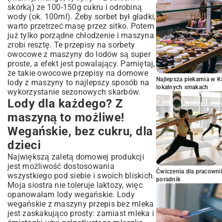
skórką) ze 100-150g cukru i odrobiną
wody (ok. 100ml). Żeby sorbet był gładki,
warto przetrzeć masę przez sitko. Potem
już tylko porządne chłodzenie i maszyna
zrobi resztę. Te przepisy na sorbety
owocowe z maszyny do lodów są super
proste, a efekt jest powalający. Pamiętaj,
że takie owocowe przepisy na domowe
Najlepsza piekarnia w 
lody z maszyny to najlepszy sposób na
lokalnych smakach
wykorzystanie sezonowych skarbów.
Lody dla każdego? Z
maszyną to możliwe!
Wegańskie, bez cukru, dla
dzieci
Największą zaletą domowej produkcji
jest możliwość dostosowania
Ćwiczenia dla pracown
wszystkiego pod siebie i swoich bliskich.
poradnik
Moja siostra nie toleruje laktozy, więc
opanowałam lody wegańskie. Lody
wegańskie z maszyny przepis bez mleka
jest zaskakująco prosty: zamiast mleka i