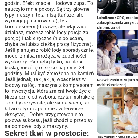
godzin. Efekt znacie – lodowa zupa. To
nauczyło mnie pokory. Są trzy główne
typy maszyn: te z misą (tańsze, ale
Lokalizator GPS, monito
wymagają planowania), te z
zabezpieczenia antykra
kompresorem (droższe, ale włączasz i
chronić auto?
działasz, możesz robić lody porcja za
porcją) i takie ręczne (nie polecam,
chyba że lubisz ciężką pracę fizyczną).
Jeśli planujesz robić lody sporadycznie,
model z misą mrożącą w zupełności
wystarczy. Pamiętaj tylko, na litość
boską, mroź tę misę co najmniej 24
godziny! Musi być zmrożona na kamień.
Jeśli jednak, tak jak ja, wpadniesz w
Rozwiązania BIM jako n
lodowy nałóg, maszyna z kompresorem
architektonicznej
to inwestycja, która zmieni twoje życie.
Niezależnie od wyboru, czytaj instrukcję.
To niby oczywiste, ale sama wiem, jak
łatwo o tym zapomnieć w ferworze
ekscytacji. Dobre przygotowanie to
połowa sukcesu, jeśli chodzi o przepisy
na domowe lody z maszyny.
Sekret tkwi w prostocie:
Jak zakupić wydajny ko