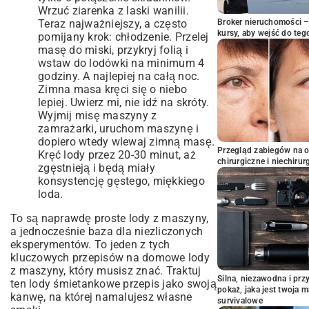
Wrzuć ziarenka z laski wanilii.
Teraz najważniejszy, a często
Broker nieruchomości – 
kursy, aby wejść do teg
pomijany krok: chłodzenie. Przelej
masę do miski, przykryj folią i
wstaw do lodówki na minimum 4
godziny. A najlepiej na całą noc.
Zimna masa kręci się o niebo
lepiej. Uwierz mi, nie idź na skróty.
Wyjmij misę maszyny z
zamrażarki, uruchom maszynę i
dopiero wtedy wlewaj zimną masę.
Przegląd zabiegów na 
Kręć lody przez 20-30 minut, aż
chirurgiczne i niechirur
zgęstnieją i będą miały
konsystencję gęstego, miękkiego
loda.
To są naprawdę proste lody z maszyny,
a jednocześnie baza dla niezliczonych
eksperymentów. To jeden z tych
kluczowych przepisów na domowe lody
z maszyny, który musisz znać. Traktuj
Silna, niezawodna i pr
ten lody śmietankowe przepis jako swoją
pokaż, jaka jest twoja 
kanwę, na której namalujesz własne
survivalowe