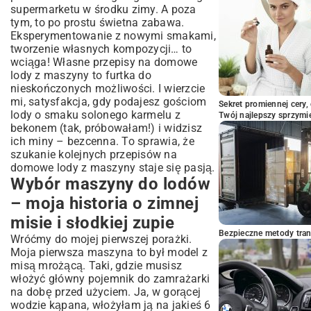
supermarketu w środku zimy. A poza
i moje odpowiedzi
tym, to po prostu świetna zabawa.
Teraz Twoja kolej na lodowe
Eksperymentowanie z nowymi smakami,
eksperymenty!
tworzenie własnych kompozycji… to
wciąga! Własne przepisy na domowe
lody z maszyny to furtka do
nieskończonych możliwości. I wierzcie
mi, satysfakcja, gdy podajesz gościom
Sekret promiennej cery,
lody o smaku solonego karmelu z
Twój najlepszy sprzymi
bekonem (tak, próbowałam!) i widzisz
ich miny – bezcenna. To sprawia, że
szukanie kolejnych przepisów na
domowe lody z maszyny staje się pasją.
Wybór maszyny do lodów
– moja historia o zimnej
misie i słodkiej zupie
Bezpieczne metody trans
Wróćmy do mojej pierwszej porażki.
Moja pierwsza maszyna to był model z
misą mrożącą. Taki, gdzie musisz
włożyć główny pojemnik do zamrażarki
na dobę przed użyciem. Ja, w gorącej
wodzie kąpana, włożyłam ją na jakieś 6