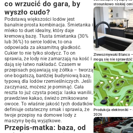
co wrzucić do gara, by
stosunkowo niskiej cen
wyszło cudo?
Podstawą większości lodów jest
banalnie prosta kombinacja. Śmietanka i
mleko to duet idealny, który daje
kremową bazę. Tłusta śmietanka (30%
lub 36%) to serce lodów, to ona
odpowiada za aksamitną gładkość.
Cukier to nie tylko słodycz. To on
Zlewozmywaki Blanco – 
sprawia, że lody nie zamarzają na kość i
mogą się nie sprawdzić
dają się łatwo nakładać. Czasem w
przepisach pojawiają się żółtka – tworzą
one bogatszą, bardziej budyniową bazę,
typową dla lodów rzemieślniczych. Jeśli
zaczynasz, możesz je pominąć. Cała
reszta to już czysta poezja: laska wanilii,
prawdziwe kakao, świeżo zmiksowane
owoce. To właśnie jakość tych dodatków
definiuje ostateczny smak i sprawia, że
Produkcja elektroniki – 
twoje przepisy na domowe lody z
2026
maszyny będą wyjątkowe.
Przepis-matka: baza, od