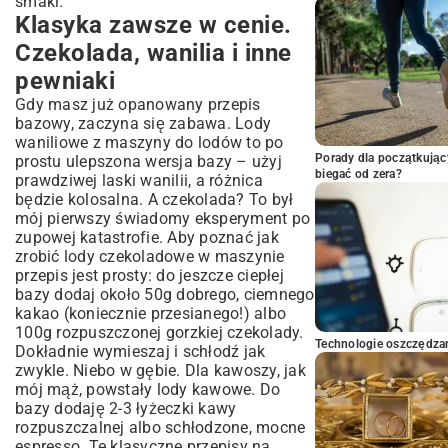
smaki.
Klasyka zawsze w cenie.
Czekolada, wanilia i inne
pewniaki
Gdy masz już opanowany przepis
bazowy, zaczyna się zabawa. Lody
waniliowe z maszyny do lodów to po
Porady dla początkując
prostu ulepszona wersja bazy – użyj
biegać od zera?
prawdziwej laski wanilii, a różnica
będzie kolosalna. A czekolada? To był
mój pierwszy świadomy eksperyment po
zupowej katastrofie. Aby poznać jak
zrobić lody czekoladowe w maszynie
przepis jest prosty: do jeszcze ciepłej
bazy dodaj około 50g dobrego, ciemnego
kakao (koniecznie przesianego!) albo
100g rozpuszczonej gorzkiej czekolady.
Technologie oszczędzan
Dokładnie wymieszaj i schłodź jak
zwykle. Niebo w gębie. Dla kawoszy, jak
mój mąż, powstały lody kawowe. Do
bazy dodaję 2-3 łyżeczki kawy
rozpuszczalnej albo schłodzone, mocne
espresso. Te klasyczne przepisy na