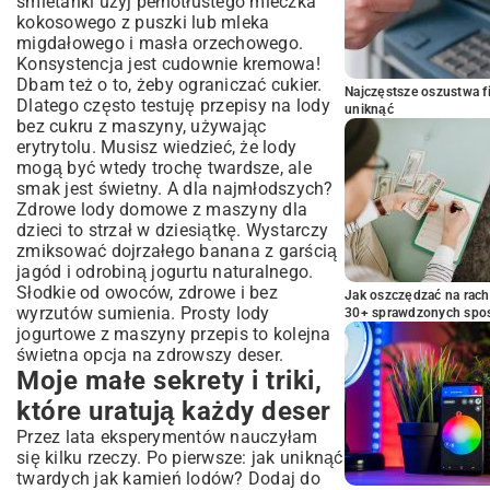
śmietanki użyj pełnotłustego mleczka
kokosowego z puszki lub mleka
migdałowego i masła orzechowego.
Konsystencja jest cudownie kremowa!
Dbam też o to, żeby ograniczać cukier.
Najczęstsze oszustwa f
Dlatego często testuję przepisy na lody
uniknąć
bez cukru z maszyny, używając
erytrytolu. Musisz wiedzieć, że lody
mogą być wtedy trochę twardsze, ale
smak jest świetny. A dla najmłodszych?
Zdrowe lody domowe z maszyny dla
dzieci to strzał w dziesiątkę. Wystarczy
zmiksować dojrzałego banana z garścią
jagód i odrobiną jogurtu naturalnego.
Słodkie od owoców, zdrowe i bez
Jak oszczędzać na rac
wyrzutów sumienia. Prosty lody
30+ sprawdzonych sp
jogurtowe z maszyny przepis to kolejna
świetna opcja na zdrowszy deser.
Moje małe sekrety i triki,
które uratują każdy deser
Przez lata eksperymentów nauczyłam
się kilku rzeczy. Po pierwsze: jak uniknąć
twardych jak kamień lodów? Dodaj do