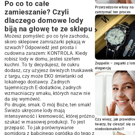
Po co to całe
Po co to całe zamieszanie? Czyli
dlaczego domowe lody biją na głowę te
Przerzedzone włosy na 
zamieszanie? Czyli
zatrzymać ten proces
ze sklepu
dlaczego domowe lody
Wybór maszyny do lodów – moja
historia o zimnej misie i słodkiej zupie
biją na głowę te ze sklepu
Sekret tkwi w prostocie: co wrzucić do
Możesz pomyśleć: po co tyle zachodu,
gara, by wyszło cudo?
skoro sklepowe zamrażarki pękają w
szwach? Odpowiedź jest prosta i
Przepis-matka: baza, od której wszystko
cudowna zarazem: KONTROLA. Kiedy
się zaczyna
robisz lody w domu, jesteś szefem
Składniki na start:
Zeppelin – zegarki z l
kuchni. To ty decydujesz, ile cukru
Jak to zrobić, krok po kroczku:
elegancją
dodasz, czy użyjesz świeżych truskawek
Klasyka zawsze w cenie. Czekolada,
z targu, czy może EKO śmietanki od
wanilia i inne pewniaki
lokalnego dostawcy. Żadnych
tajemniczych E-dodatków, żadnych
Gdy słońce praży, czyli owocowe
wzmacniaczy smaku, których nazw nie
szaleństwo i sorbety
da się wymówić.
Lody dla każdego? Z maszyną to
Po drugie, smak. O mój Boże, ten smak!
możliwe! Wegańskie, bez cukru, dla
Świeżo ukręcone lody mają
dzieci
intensywność i kremowość, której próżno
Czy wiesz, jak prawidł
Moje małe sekrety i triki, które uratują
szukać w masowej produkcji. To jest
twarzy, by cieszyć się 
każdy deser
przepaść. To jak porównywanie
niedoskonałości?
pomidora z babcinego ogródka do tego z
Coś poszło nie tak? Najczęstsze pytania