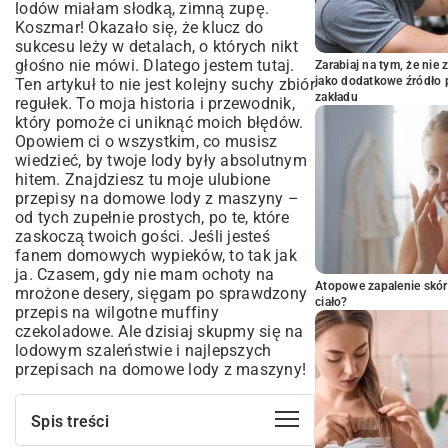
lodów miałam słodką, zimną zupę.
Koszmar! Okazało się, że klucz do
sukcesu leży w detalach, o których nikt
głośno nie mówi. Dlatego jestem tutaj.
Zarabiaj na tym, że ni
jako dodatkowe źródło 
Ten artykuł to nie jest kolejny suchy zbiór
zakładu
regułek. To moja historia i przewodnik,
który pomoże ci uniknąć moich błędów.
Opowiem ci o wszystkim, co musisz
wiedzieć, by twoje lody były absolutnym
hitem. Znajdziesz tu moje ulubione
przepisy na domowe lody z maszyny –
od tych zupełnie prostych, po te, które
zaskoczą twoich gości. Jeśli jesteś
fanem domowych wypieków, to tak jak
ja. Czasem, gdy nie mam ochoty na
Atopowe zapalenie skór
mrożone desery, sięgam po sprawdzony
ciało?
przepis na wilgotne muffiny
czekoladowe
. Ale dzisiaj skupmy się na
lodowym szaleństwie i najlepszych
przepisach na domowe lody z maszyny!
Spis treści