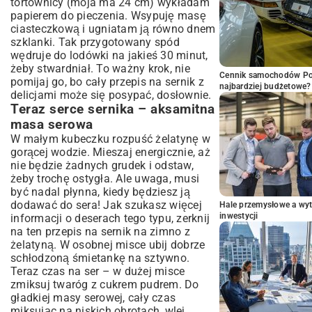
tortownicy (moja ma 24 cm) wykładam
papierem do pieczenia. Wsypuję masę
ciasteczkową i ugniatam ją równo dnem
szklanki. Tak przygotowany spód
wędruje do lodówki na jakieś 30 minut,
żeby stwardniał. To ważny krok, nie
Cennik samochodów Por
pomijaj go, bo cały przepis na sernik z
najbardziej budżetowe?
delicjami może się posypać, dosłownie.
Teraz serce sernika – aksamitna
masa serowa
W małym kubeczku rozpuść żelatynę w
gorącej wodzie. Mieszaj energicznie, aż
nie będzie żadnych grudek i odstaw,
żeby trochę ostygła. Ale uwaga, musi
być nadal płynna, kiedy będziesz ją
dodawać do sera! Jak szukasz więcej
Hale przemysłowe a wyt
inwestycji
informacji o deserach tego typu, zerknij
na ten
przepis na sernik na zimno z
żelatyną
. W osobnej misce ubij dobrze
schłodzoną śmietankę na sztywno.
Teraz czas na ser – w dużej misce
zmiksuj twaróg z cukrem pudrem. Do
gładkiej masy serowej, cały czas
miksując na niskich obrotach, wlej