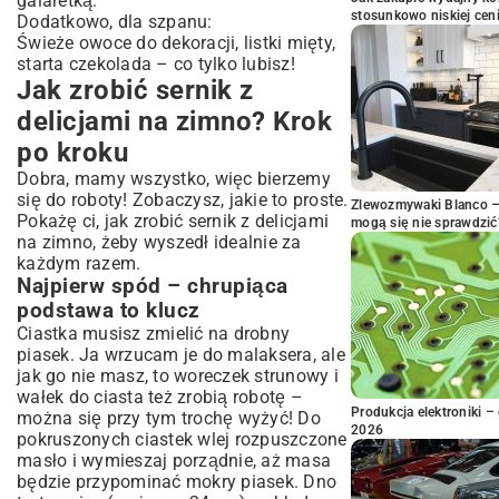
galaretką.
stosunkowo niskiej cen
Dodatkowo, dla szpanu:
Świeże owoce do dekoracji, listki mięty,
starta czekolada – co tylko lubisz!
Jak zrobić sernik z
delicjami na zimno? Krok
po kroku
Dobra, mamy wszystko, więc bierzemy
się do roboty! Zobaczysz, jakie to proste.
Zlewozmywaki Blanco – 
Pokażę ci, jak zrobić sernik z delicjami
mogą się nie sprawdzić
na zimno, żeby wyszedł idealnie za
każdym razem.
Najpierw spód – chrupiąca
podstawa to klucz
Ciastka musisz zmielić na drobny
piasek. Ja wrzucam je do malaksera, ale
jak go nie masz, to woreczek strunowy i
wałek do ciasta też zrobią robotę –
Produkcja elektroniki – 
można się przy tym trochę wyżyć! Do
2026
pokruszonych ciastek wlej rozpuszczone
masło i wymieszaj porządnie, aż masa
będzie przypominać mokry piasek. Dno