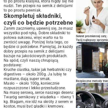
to po prostu klasyka, która nigdy się nie
nudzi. Ten przepis na sernik z delicjami
to po prostu pewniak.
Skompletuj składniki,
czyli co będzie potrzebne
Zanim zaczniemy, upewnij się, że masz
wszystko pod ręką. Dobre składniki to
Sekret promiennej cery,
połowa sukcesu, więc warto na to
Twój najlepszy sprzymi
zwrócić uwagę. Poniżej lista tego, co
będzie ci potrzebne. Pamiętaj, że każdy
dobry przepis na sernik z delicjami
bazuje na jakościowych produktach.
Na spód, czyli naszą chrupiącą
podstawę:
Kruche ciastka, takie jak herbatniki czy
digestives – około 200g. Ja lubię te
maślane, dają super smak.
Bezpieczne metody trans
Masło – około 100g, koniecznie
rozpuszczone i lekko przestudzone.
Na masę serową, serce naszego deseru:
Twaróg sernikowy z wiaderka – równy 1
kg. Błagam, nie idź na skróty z serem w
kostce, musi być gładki i kremowy.