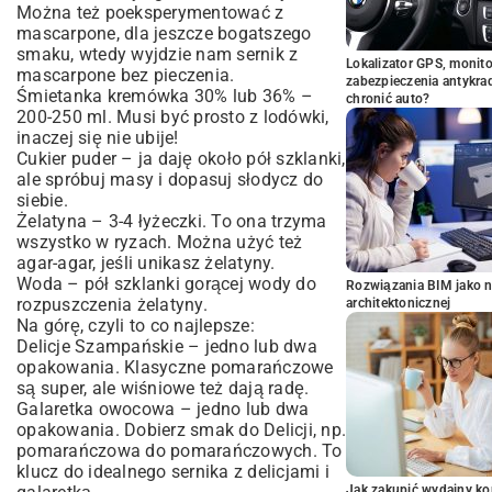
Można też poeksperymentować z
mascarpone, dla jeszcze bogatszego
smaku, wtedy wyjdzie nam sernik z
Lokalizator GPS, monito
mascarpone bez pieczenia.
zabezpieczenia antykra
Śmietanka kremówka 30% lub 36% –
chronić auto?
200-250 ml. Musi być prosto z lodówki,
inaczej się nie ubije!
Cukier puder – ja daję około pół szklanki,
ale spróbuj masy i dopasuj słodycz do
siebie.
Żelatyna – 3-4 łyżeczki. To ona trzyma
wszystko w ryzach. Można użyć też
agar-agar, jeśli unikasz żelatyny.
Woda – pół szklanki gorącej wody do
Rozwiązania BIM jako n
rozpuszczenia żelatyny.
architektonicznej
Na górę, czyli to co najlepsze:
Delicje Szampańskie – jedno lub dwa
opakowania. Klasyczne pomarańczowe
są super, ale wiśniowe też dają radę.
Galaretka owocowa – jedno lub dwa
opakowania. Dobierz smak do Delicji, np.
pomarańczowa do pomarańczowych. To
klucz do idealnego sernika z delicjami i
Jak zakupić wydajny ko