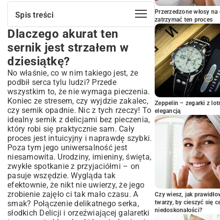
Przerzedzone włosy na 
Spis treści
zatrzymać ten proces
Dlaczego akurat ten
Dlaczego akurat ten sernik jest strzałem
w dziesiątkę?
sernik jest strzałem w
Skompletuj składniki, czyli co będzie
dziesiątkę?
potrzebne
No właśnie, co w nim takiego jest, że
Jak zrobić sernik z delicjami na zimno?
podbił serca tylu ludzi? Przede
Krok po kroku
wszystkim to, że nie wymaga pieczenia.
Najpierw spód – chrupiąca podstawa to
Koniec ze stresem, czy wyjdzie zakalec,
Zeppelin – zegarki z l
klucz
czy sernik opadnie. Nic z tych rzeczy! To
elegancją
Teraz serce sernika – aksamitna masa
idealny sernik z delicjami bez pieczenia,
serowa
który robi się praktycznie sam. Cały
Magiczny moment – układamy Delicje!
proces jest intuicyjny i naprawdę szybki.
Wielki finał, czyli lśniąca galaretka
Poza tym jego uniwersalność jest
niesamowita. Urodziny, imieniny, święta,
Moje małe sekrety i odpowiedzi na
zwykłe spotkanie z przyjaciółmi – on
częste pytania
pasuje wszędzie. Wygląda tak
Przechowywanie i podawanie – jak to
efektownie, że nikt nie uwierzy, że jego
zrobić dobrze
zrobienie zajęło ci tak mało czasu. A
Czy wiesz, jak prawidł
smak? Połączenie delikatnego serka,
twarzy, by cieszyć się 
niedoskonałości?
słodkich Delicji i orzeźwiającej galaretki