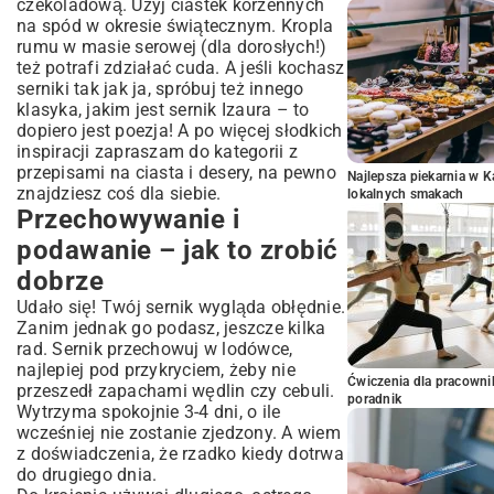
czekoladową. Użyj ciastek korzennych
na spód w okresie świątecznym. Kropla
rumu w masie serowej (dla dorosłych!)
też potrafi zdziałać cuda. A jeśli kochasz
serniki tak jak ja, spróbuj też innego
klasyka, jakim jest
sernik Izaura
– to
dopiero jest poezja! A po więcej słodkich
inspiracji zapraszam do kategorii z
przepisami na ciasta i desery
, na pewno
Najlepsza piekarnia w 
znajdziesz coś dla siebie.
lokalnych smakach
Przechowywanie i
podawanie – jak to zrobić
dobrze
Udało się! Twój sernik wygląda obłędnie.
Zanim jednak go podasz, jeszcze kilka
rad. Sernik przechowuj w lodówce,
najlepiej pod przykryciem, żeby nie
Ćwiczenia dla pracown
przeszedł zapachami wędlin czy cebuli.
poradnik
Wytrzyma spokojnie 3-4 dni, o ile
wcześniej nie zostanie zjedzony. A wiem
z doświadczenia, że rzadko kiedy dotrwa
do drugiego dnia.