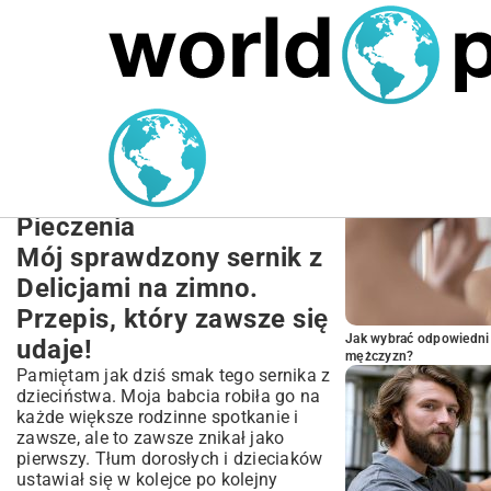
MARIUSZ ŁAMAGA
27.09.2025
NIERUCHOMOŚCI
POPULARNE A
Sernik z Delicjami na
Zimno: Łatwy Przepis na
Sernik z Delicjami Bez
Pieczenia
Mój sprawdzony sernik z
Delicjami na zimno.
Przepis, który zawsze się
Jak wybrać odpowiedni 
udaje!
mężczyzn?
Pamiętam jak dziś smak tego sernika z
dzieciństwa. Moja babcia robiła go na
każde większe rodzinne spotkanie i
zawsze, ale to zawsze znikał jako
pierwszy. Tłum dorosłych i dzieciaków
ustawiał się w kolejce po kolejny