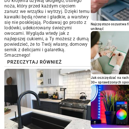
Do krojenia używaj długiego, ostrego
noża, który przed każdym cięciem
zanurz we wrzątku i wytrzyj. Dzięki temu
kawałki będą równe i gładkie, a warstwy
się nie posklejają. Podawaj go prosto z
Najczęstsze oszustwa f
lodówki, udekorowany świeżymi
uniknąć
owocami. Wygląda wtedy jak z
najlepszej cukierni, a Ty możesz z dumą
powiedzieć, że to Twój własny, domowy
sernik z delicjami i galaretką.
Smacznego!
PRZECZYTAJ RÓWNIEŻ
Jak oszczędzać na rac
30+ sprawdzonych sp