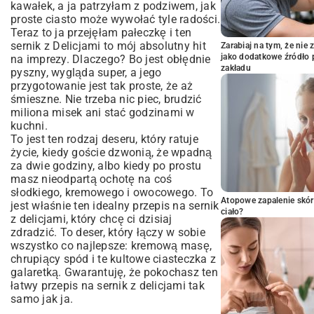
kawałek, a ja patrzyłam z podziwem, jak
proste ciasto może wywołać tyle radości.
Teraz to ja przejęłam pałeczkę i ten
sernik z Delicjami to mój absolutny hit
Zarabiaj na tym, że ni
jako dodatkowe źródło 
na imprezy. Dlaczego? Bo jest obłędnie
zakładu
pyszny, wygląda super, a jego
przygotowanie jest tak proste, że aż
śmieszne. Nie trzeba nic piec, brudzić
miliona misek ani stać godzinami w
kuchni.
To jest ten rodzaj deseru, który ratuje
życie, kiedy goście dzwonią, że wpadną
za dwie godziny, albo kiedy po prostu
masz nieodpartą ochotę na coś
słodkiego, kremowego i owocowego. To
Atopowe zapalenie skór
jest właśnie ten idealny przepis na sernik
ciało?
z delicjami, który chcę ci dzisiaj
zdradzić. To deser, który łączy w sobie
wszystko co najlepsze: kremową masę,
chrupiący spód i te kultowe ciasteczka z
galaretką. Gwarantuję, że pokochasz ten
łatwy przepis na sernik z delicjami tak
samo jak ja.