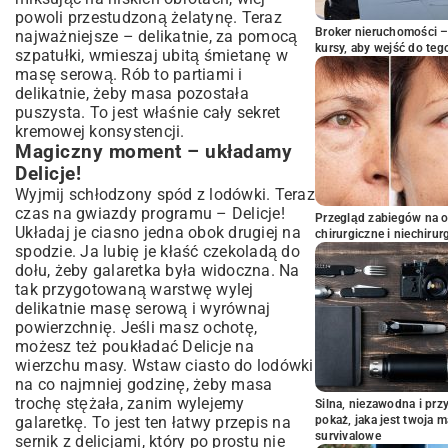
powoli przestudzoną żelatynę. Teraz
Broker nieruchomości – 
najważniejsze – delikatnie, za pomocą
kursy, aby wejść do teg
szpatułki, wmieszaj ubitą śmietanę w
masę serową. Rób to partiami i
delikatnie, żeby masa pozostała
puszysta. To jest właśnie cały sekret
kremowej konsystencji.
Magiczny moment – układamy
Delicje!
Wyjmij schłodzony spód z lodówki. Teraz
czas na gwiazdy programu – Delicje!
Przegląd zabiegów na 
Układaj je ciasno jedna obok drugiej na
chirurgiczne i niechirur
spodzie. Ja lubię je kłaść czekoladą do
dołu, żeby galaretka była widoczna. Na
tak przygotowaną warstwę wylej
delikatnie masę serową i wyrównaj
powierzchnię. Jeśli masz ochotę,
możesz też poukładać Delicje na
wierzchu masy. Wstaw ciasto do lodówki
na co najmniej godzinę, żeby masa
trochę stężała, zanim wylejemy
Silna, niezawodna i pr
galaretkę. To jest ten łatwy przepis na
pokaż, jaka jest twoja 
survivalowe
sernik z delicjami, który po prostu nie