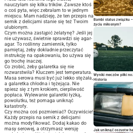
nauczyłam się kilku trików. Zawsze ktoś
o coś pyta, więc zebrałam to w jednym
miejscu. Mam nadzieję, że ten przepis na
Bambi status związku 
sernik z delicjami stanie się też Twoim
życiu miłosnym?
ulubionym.
Czym można zastąpić żelatynę? Jeśli jej
nie używasz, świetnie sprawdzi się agar-
agar. To roślinny zamiennik, tylko
pamiętaj, żeby dokładnie przeczytać
instrukcję na opakowaniu, bo używa się
go trochę inaczej.
Co zrobić, żeby galaretka się nie
rozwarstwiła? Kluczem jest temperatura.
Wyniki meczów piłki noż
Masa serowa musi być już lekko stężała,
Historia
a galaretka chłodna i tężejąca. Nie
spiesz się z tym krokiem, cierpliwość
popłaca. Wylewanie galaretki łyżką,
powolutku, też pomaga uniknąć
katastrofy.
Czy można coś pozmieniać? Oczywiście!
Każdy przepis na sernik z delicjami
można modyfikować. Dodaj kakao do
masy serowej, a otrzymasz wersję
Jak uniknąć oszustw h