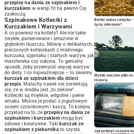
przepisy na dania ze szpinakiem i
kurczakiem
w wersji fit na pewno Cię
zaskoczą.
Szpinakowe Kotleciki z
Bambi status związku 
życiu miłosnym?
Kurczakiem i Warzywami
A co powiesz na kotlety? Ale nie takie
zwykłe, panierowane i smażone w
głębokim tłuszczu. Mówię o delikatnych,
pieczonych kotlecikach z mielonego
kurczaka, szpinaku i startych warzyw, jak
marchewka czy cukinia. To genialny
sposób, żeby przemycić więcej warzyw
do diety. I co najważniejsze – to świetny
Wyniki meczów piłki noż
kurczak ze szpinakiem dla dzieci
Historia
przepis
. Maluchy nawet nie zorientują
się, że w środku jest „to zielone”.
Kotleciki są miękkie, wilgotne i pełne
smaku. Można je podać z jogurtowym
sosem czosnkowym i kaszą. To kolejny
przykład na to, że
przepisy na dania ze
szpinakiem i kurczakiem
mogą być
zdrowe i kreatywne. Taki
kurczak ze
szpinakiem z piekarnika
to czysta
Jak uniknąć oszustw h