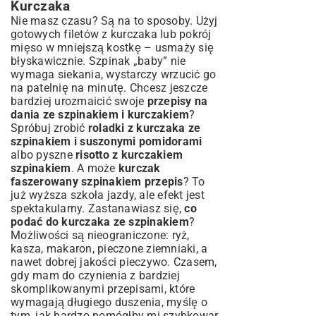
Kurczaka
Nie masz czasu? Są na to sposoby. Użyj
gotowych filetów z kurczaka lub pokrój
mięso w mniejszą kostkę – usmaży się
błyskawicznie. Szpinak „baby” nie
wymaga siekania, wystarczy wrzucić go
na patelnię na minutę. Chcesz jeszcze
bardziej urozmaicić swoje
przepisy na
dania ze szpinakiem i kurczakiem
?
Spróbuj zrobić
roladki z kurczaka ze
szpinakiem i suszonymi pomidorami
albo pyszne
risotto z kurczakiem
szpinakiem
. A może
kurczak
faszerowany szpinakiem przepis
? To
już wyższa szkoła jazdy, ale efekt jest
spektakularny. Zastanawiasz się,
co
podać do kurczaka ze szpinakiem
?
Możliwości są nieograniczone: ryż,
kasza, makaron, pieczone ziemniaki, a
nawet dobrej jakości pieczywo. Czasem,
gdy mam do czynienia z bardziej
skomplikowanymi przepisami, które
wymagają długiego duszenia, myślę o
tym, jak bardzo pomógłby mi szybkowar