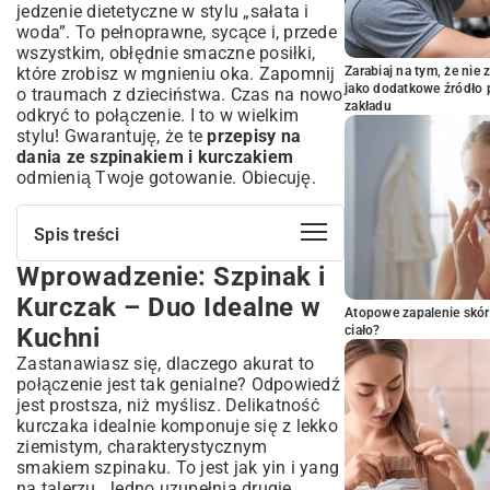
jedzenie dietetyczne w stylu „sałata i
woda”. To pełnoprawne, sycące i, przede
wszystkim, obłędnie smaczne posiłki,
które zrobisz w mgnieniu oka. Zapomnij
Zarabiaj na tym, że ni
jako dodatkowe źródło 
o traumach z dzieciństwa. Czas na nowo
zakładu
odkryć to połączenie. I to w wielkim
stylu! Gwarantuję, że te
przepisy na
dania ze szpinakiem i kurczakiem
odmienią Twoje gotowanie. Obiecuję.
Spis treści
Wprowadzenie: Szpinak i
Wprowadzenie: Szpinak i Kurczak – Duo
Idealne w Kuchni
Kurczak – Duo Idealne w
Atopowe zapalenie skór
Klasyczne Przepisy na Dania ze
Kuchni
ciało?
Szpinakiem i Kurczakiem, Które
Pokochasz
Zastanawiasz się, dlaczego akurat to
połączenie jest tak genialne? Odpowiedź
Soczysty Kurczak ze Szpinakiem w
jest prostsza, niż myślisz. Delikatność
Kremowym Sosie
kurczaka idealnie komponuje się z lekko
Zapiekanka Makaronowa ze Szpinakiem i
ziemistym, charakterystycznym
Kurczakiem – Szybka Opcja na Obiad
smakiem szpinaku. To jest jak yin i yang
Zdrowe i Niskokaloryczne Wariacje –
na talerzu. Jedno uzupełnia drugie.