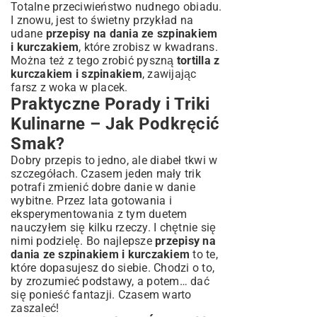
Totalne przeciwieństwo nudnego obiadu.
I znowu, jest to świetny przykład na
udane
przepisy na dania ze szpinakiem
i kurczakiem
, które zrobisz w kwadrans.
Można też z tego zrobić pyszną
tortilla z
kurczakiem i szpinakiem
, zawijając
farsz z woka w placek.
Praktyczne Porady i Triki
Kulinarne – Jak Podkręcić
Smak?
Dobry przepis to jedno, ale diabeł tkwi w
szczegółach. Czasem jeden mały trik
potrafi zmienić dobre danie w danie
wybitne. Przez lata gotowania i
eksperymentowania z tym duetem
nauczyłem się kilku rzeczy. I chętnie się
nimi podzielę. Bo najlepsze
przepisy na
dania ze szpinakiem i kurczakiem
to te,
które dopasujesz do siebie. Chodzi o to,
by zrozumieć podstawy, a potem… dać
się ponieść fantazji. Czasem warto
zaszaleć!