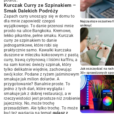
podróż.
Kurczak Curry ze Szpinakiem –
Smak Dalekich Podróży
Zapach curry unoszący się w domu to
dla mnie zapowiedź czegoś
Najczęstsze oszustwa f
wyjątkowego. To danie przenosi mnie
uniknąć
prosto na ulice Bangkoku. Kremowe,
lekko pikantne, pełne smaku. Kurczak
curry ze szpinakiem to danie
jednogarnkowe, które robi się
praktycznie samo. Kawałki kurczaka
duszone w mleczku kokosowym z pastą
curry, trawą cytrynową i liśćmi kaffiru, a
na sam koniec świeży szpinak, który
tylko delikatnie więdnie, zachowując
Jak oszczędzać na rac
30+ sprawdzonych sp
swój kolor. Podane z ryżem jaśminowym
smakuje jak milion dolarów. A
przygotowanie? Banalnie proste. To
jedno z tych dań, które wygląda i
smakuje jak z dobrej restauracji, a w
rzeczywistości jest prostsze niż zrobienie
jajecznicy. No, może trochę
przesadziłem. Ale tylko trochę. To może
być też wariacja na temat
gulasz z