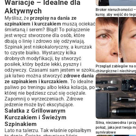
Wariacje – Idealne dla
Aktywnych
Broker nieruchomości – 
kursy, aby wejść do teg
Myślisz, że
przepisy na dania ze
szpinakiem i kurczakiem
muszą ociekać
śmietaną i serem? Błąd! To połączenie
jest wręcz stworzone dla osób, które
dbają o linię i zdrowo się odżywiają.
Szpinak jest niskokaloryczny, a kurczak
to czyste białko. Wystarczy kilka
drobnych modyfikacji, by stworzyć
posiłek, który będzie lekki, pyszny i
Przegląd zabiegów na 
odżywczy. Czasami sam jestem w szoku,
chirurgiczne i niechirur
jak łatwo można stworzyć
zdrowe dania
ze szpinakiem i kurczakiem
. To idealne
paliwo po treningu albo lekka kolacja, po
której nie będziesz czuć się ociężale.
Zapomnij o wyrzeczeniach. Zdrowe
jedzenie może być ekscytujące.
Sałatka z Grillowanym
Kurczakiem i Świeżym
Silna, niezawodna i pr
Szpinakiem
pokaż, jaka jest twoja 
Lato na talerzu. Tak właśnie opisałbym
survivalowe