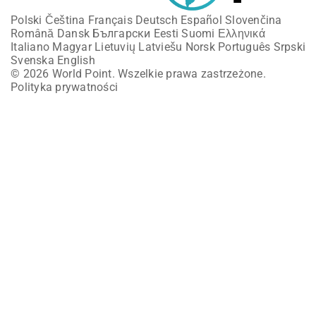
Polski
Čeština
Français
Deutsch
Español
Slovenčina
Română
Dansk
Български
Eesti
Suomi
Ελληνικά
Italiano
Magyar
Lietuvių
Latviešu
Norsk
Português
Srpski
Svenska
English
© 2026 World Point. Wszelkie prawa zastrzeżone.
Polityka prywatności