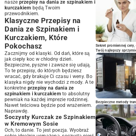
nasze
przepisy na dania ze szpinakiem i
kurczakiem
będą Twoim
przewodnikiem.
Klasyczne Przepisy na
Dania ze Szpinakiem i
Kurczakiem, Które
Pokochasz
Sekret promiennej cery,
Twój najlepszy sprzymi
Zacznijmy od klasyki. Od dań, które są
jak ciepły koc w chłodny dzień.
Bezpieczne, pyszne i zawsze się udają.
To te przepisy, do których będziesz
wracać, gdy brakuje Ci czasu i weny. Bo
klasyka nigdy nie wychodzi z mody. A te
konkretne
przepisy na dania ze
szpinakiem i kurczakiem
to absolutny
pewniak na każdej imprezie rodzinnej.
Bezpieczne metody trans
Nawet teściowa będzie pod wrażeniem.
Naprawdę.
Soczysty Kurczak ze Szpinakiem
w Kremowym Sosie
Och, to danie. To jest poezja. Wyobraź
sobie idealnie usmażoną, soczystą pierś