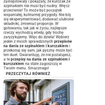
zainspirowały i pokazały, że kurczak ze
szpinakiem nie musi być nudny. Wręcz
przeciwnie! To może być początek
wspaniałej, kulinarnej przygody. Nie bój
się eksperymentować, dodawać ulubione
składniki, zmieniać proporcje. W
gotowaniu, tak jak w życiu, najlepsze
rzeczy wychodzą wtedy, gdy trochę
zaryzykujemy. Więc do dzieła! Wybierz
jeden z moich sprawdzonych
przepisów
na dania ze szpinakiem i kurczakiem
i
przekonaj się sam, jak pyszny może być
ten duet. Gwarantuję, że nie pożałujesz,
a te
przepisy na dania ze szpinakiem i
kurczakiem
na stałe zagoszczą w
Twoim menu. Smacznego!
PRZECZYTAJ RÓWNIEŻ