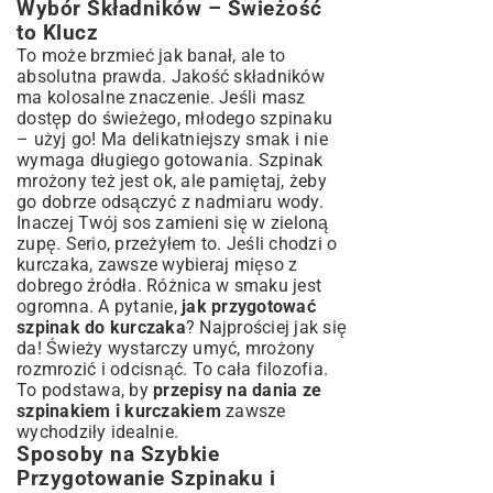
Wybór Składników – Świeżość
to Klucz
To może brzmieć jak banał, ale to
absolutna prawda. Jakość składników
ma kolosalne znaczenie. Jeśli masz
dostęp do świeżego, młodego szpinaku
– użyj go! Ma delikatniejszy smak i nie
wymaga długiego gotowania. Szpinak
mrożony też jest ok, ale pamiętaj, żeby
go dobrze odsączyć z nadmiaru wody.
Inaczej Twój sos zamieni się w zieloną
zupę. Serio, przeżyłem to. Jeśli chodzi o
kurczaka, zawsze wybieraj mięso z
dobrego źródła. Różnica w smaku jest
ogromna. A pytanie,
jak przygotować
szpinak do kurczaka
? Najprościej jak się
da! Świeży wystarczy umyć, mrożony
rozmrozić i odcisnąć. To cała filozofia.
To podstawa, by
przepisy na dania ze
szpinakiem i kurczakiem
zawsze
wychodziły idealnie.
Sposoby na Szybkie
Przygotowanie Szpinaku i