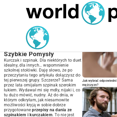
MARIUSZ ŁAMAGA
05.10.2025
BIZNES
POPULARNE A
Odkryj Najlepsze Przepisy
na Dania ze Szpinakiem i
Kurczakiem | Proste i
Szybkie Pomysły
Kurczak i szpinak. Dla niektórych to duet
idealny, dla innych… wspomnienie
szkolnej stołówki. Daję słowo, że po
przeczytaniu tego artykułu dołączysz do
tej pierwszej grupy. Szczerze? Sama
Jak wybrać odpowiedni 
przez lata omijałam szpinak szerokim
mężczyzn?
łukiem. Wydawał mi się mdły, nijaki i, co
tu dużo mówić, nudny. Aż do dnia, w
którym odkryłam, jak niesamowite
możliwości kryją w sobie dobrze
przygotowane
przepisy na dania ze
szpinakiem i kurczakiem
. To nie jest