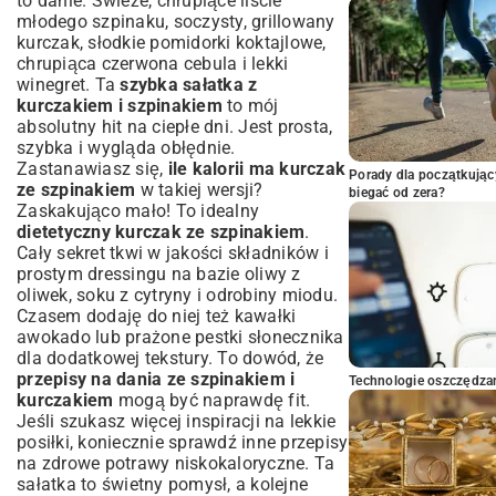
to danie. Świeże, chrupiące liście
młodego szpinaku, soczysty, grillowany
kurczak, słodkie pomidorki koktajlowe,
chrupiąca czerwona cebula i lekki
winegret. Ta
szybka sałatka z
kurczakiem i szpinakiem
to mój
absolutny hit na ciepłe dni. Jest prosta,
szybka i wygląda obłędnie.
Zastanawiasz się,
ile kalorii ma kurczak
Porady dla początkując
ze szpinakiem
w takiej wersji?
biegać od zera?
Zaskakująco mało! To idealny
dietetyczny kurczak ze szpinakiem
.
Cały sekret tkwi w jakości składników i
prostym dressingu na bazie oliwy z
oliwek, soku z cytryny i odrobiny miodu.
Czasem dodaję do niej też kawałki
awokado lub prażone pestki słonecznika
dla dodatkowej tekstury. To dowód, że
przepisy na dania ze szpinakiem i
Technologie oszczędzan
kurczakiem
mogą być naprawdę fit.
Jeśli szukasz więcej inspiracji na lekkie
posiłki, koniecznie sprawdź inne
przepisy
na zdrowe potrawy niskokaloryczne
. Ta
sałatka to świetny pomysł, a kolejne