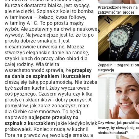
Idealne dla Aktywnych
Kurczak dostarcza białka, jest sycący,
Przerzedzone włosy na 
Sałatka z Grillowanym Kurczakiem i
ale nie ciężki. Szpinak z kolei to bomba
zatrzymać ten proces
Świeżym Szpinakiem
witaminowa – żelazo, kwas foliowy,
Szpinakowe Kotleciki z Kurczakiem i
witaminy A i C. To po prostu mądry
Warzywami
wybór. Ale zostawmy na chwilę naukowe
Orientalne i Egzotyczne Akcenty w
wywody. Najważniejsze jest to, że to po
Dananiach ze Szpinakiem i Kurczakiem
prostu dobrze smakuje. I jest
niesamowicie uniwersalne. Możesz
Kurczak Curry ze Szpinakiem – Smak
stworzyć eleganckie danie na randkę,
Dalekich Podróży
szybki lunch do pracy albo obiad dla
Wok ze Szpinakiem, Kurczakiem i Noodle –
całej rodziny. Właśnie ta
Ekspresowy Posiłek
Zeppelin – zegarki z l
wszechstronność sprawia, że
przepisy
elegancją
Praktyczne Porady i Triki Kulinarne –
na dania ze szpinakiem i kurczakiem
Jak Podkręcić Smak?
cieszą się taką popularnością. Nie trzeba
Wybór Składników – Świeżość to Klucz
być szefem kuchni, żeby wyczarować
coś pysznego. Czasem wystarczy kilka
Sposoby na Szybkie Przygotowanie
Szpinaku i Kurczaka
prostych składników i dobry pomysł. A
pomysłów, jak zaraz zobaczysz, mam
Podsumowanie: Nieskończone
dla Ciebie całe mnóstwo. To będą
Możliwości Kulinarnych Eksperymentów
naprawdę
najlepsze przepisy na
szpinak z kurczakiem
jakie kiedykolwiek
Czy wiesz, jak prawidł
twarzy, by cieszyć się 
próbowałeś. Koniec z nudą w kuchni!
niedoskonałości?
Pora na prawdziwą rewolucję smaku, a