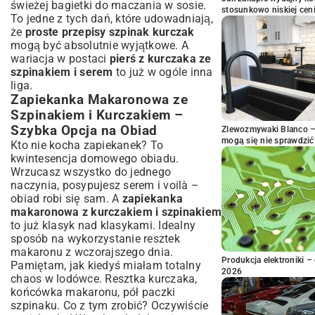
świeżej bagietki do maczania w sosie.
stosunkowo niskiej cen
To jedne z tych dań, które udowadniają,
że
proste przepisy szpinak kurczak
mogą być absolutnie wyjątkowe. A
wariacja w postaci
pierś z kurczaka ze
szpinakiem i serem
to już w ogóle inna
liga.
Zapiekanka Makaronowa ze
Szpinakiem i Kurczakiem –
Szybka Opcja na Obiad
Zlewozmywaki Blanco – 
mogą się nie sprawdzić
Kto nie kocha zapiekanek? To
kwintesencja domowego obiadu.
Wrzucasz wszystko do jednego
naczynia, posypujesz serem i voilà –
obiad robi się sam. A
zapiekanka
makaronowa z kurczakiem i szpinakiem
to już klasyk nad klasykami. Idealny
sposób na wykorzystanie resztek
makaronu z wczorajszego dnia.
Produkcja elektroniki – 
Pamiętam, jak kiedyś miałam totalny
2026
chaos w lodówce. Resztka kurczaka,
końcówka makaronu, pół paczki
szpinaku. Co z tym zrobić? Oczywiście