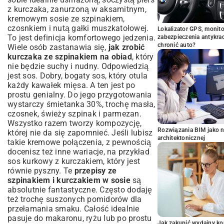
z kurczaka, zanurzoną w aksamitnym,
kremowym sosie ze szpinakiem,
czosnkiem i nutą gałki muszkatołowej.
Lokalizator GPS, monito
To jest definicja komfortowego jedzenia.
zabezpieczenia antykra
chronić auto?
Wiele osób zastanawia się,
jak zrobić
kurczaka ze szpinakiem na obiad
, który
nie będzie suchy i nudny. Odpowiedzią
jest sos. Dobry, bogaty sos, który otula
każdy kawałek mięsa. A ten jest po
prostu genialny. Do jego przygotowania
wystarczy śmietanka 30%, trochę masła,
czosnek, świeży szpinak i parmezan.
Wszystko razem tworzy kompozycję,
Rozwiązania BIM jako n
której nie da się zapomnieć. Jeśli lubisz
architektonicznej
takie kremowe połączenia, z pewnością
docenisz też inne wariacje, na przykład
sos kurkowy z kurczakiem
, który jest
równie pyszny. Te
przepisy ze
szpinakiem i kurczakiem w sosie
są
absolutnie fantastyczne. Często dodaję
też trochę suszonych pomidorów dla
przełamania smaku. Całość idealnie
pasuje do makaronu, ryżu lub po prostu
Jak zakupić wydajny ko