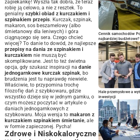
zapiekankę! Wyszła tak dobra, że teraz
robię ją celowo, a nie z resztek. To
genialny
szybki obiad z kurczakiem i
szpinakiem przepis
. Kurczak, szpinak,
makaron, sos beszamelowy (albo
śmietanowy dla leniwych) i góra
Cennik samochodów Por
ciągnącego się sera. Czego chcieć
najbardziej budżetowe?
więcej? To danie to dowód, że najlepsze
przepisy na dania ze szpinakiem i
kurczakiem
nie muszą być
skomplikowane. Jest to też świetna
opcja, gdy szukasz inspiracji na
danie
jednogarnkowe kurczak szpinak
, bo
brudzenia jest tu naprawdę niewiele.
Właściwie, to przypomina trochę
filozofię dań z szybkowaru, gdzie
Hale przemysłowe a wyt
wszystko dzieje się w jednym garnku, o
inwestycji
czym możesz poczytać w artykule o
daniach jednogarnkowych z
szybkowaru
. Moja wersja to
makaron z
kurczakiem szpinakiem śmietanie
, ale
w formie zapieczonej. Pycha!
Zdrowe i Niskokaloryczne