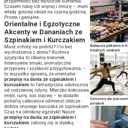
przyjemność bez wyrzutów sumienia.
Czasem robię ich więcej i mrożę – mam
wtedy gotowy obiad na czarną godzinę.
Proste i genialne.
Orientalne i Egzotyczne
Akcenty w Dananiach ze
Szpinakiem i Kurczakiem
Najlepsza piekarnia w 
Masz ochotę na podróż? I to bez
lokalnych smakach
wychodzenia z domu? Kuchnia
azjatycka to idealny kierunek.
Intensywne smaki, aromatyczne
przyprawy i szybkość przygotowania –
to wszystko sprawia, że orientalne
przepisy na dania ze szpinakiem i
kurczakiem
to fantastyczna odskocznia
od codziennej rutyny. Mleczko kokosowe,
imbir, curry, sos sojowy – te dodatki
Ćwiczenia dla pracown
potrafią całkowicie odmienić oblicze
poradnik
dobrze znanego kurczaka ze szpinakiem.
Czas na odrobinę egzotyki! Nasze
przepisy na dania ze szpinakiem i
kurczakiem
zabiorą cię w daleką