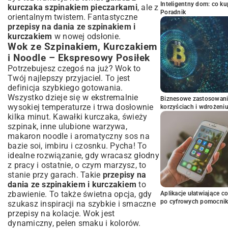
Inteligentny dom: co k
kurczaka szpinakiem pieczarkami
, ale z
Poradnik
orientalnym twistem. Fantastyczne
przepisy na dania ze szpinakiem i
kurczakiem
w nowej odsłonie.
Wok ze Szpinakiem, Kurczakiem
i Noodle – Ekspresowy Posiłek
Potrzebujesz czegoś na już? Wok to
Twój najlepszy przyjaciel. To jest
definicja szybkiego gotowania.
Wszystko dzieje się w ekstremalnie
Biznesowe zastosowani
wysokiej temperaturze i trwa dosłownie
korzyściach i wdrożeni
kilka minut. Kawałki kurczaka, świeży
szpinak, inne ulubione warzywa,
makaron noodle i aromatyczny sos na
bazie soi, imbiru i czosnku. Pycha! To
idealne rozwiązanie, gdy wracasz głodny
z pracy i ostatnie, o czym marzysz, to
stanie przy garach. Takie
przepisy na
dania ze szpinakiem i kurczakiem
to
zbawienie. To także świetna opcja, gdy
Aplikacje ułatwiające c
po cyfrowych pomocni
szukasz inspiracji na
szybkie i smaczne
przepisy na kolacje
. Wok jest
dynamiczny, pełen smaku i kolorów.