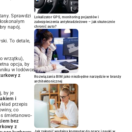
tany. Sprawdzi
Lokalizator GPS, monitoring pojazdów i
, doskonałym
zabezpieczenia antykradzieżowe – jak skutecznie
bry napój.
chronić auto?
ki. To detale,
o wrzątku),
etna opcja, by
mniku w lodówce
kurkowy z
Rozwiązania BIM jako niezbędne narzędzie w branży
architektonicznej
, by je
akiem i
zykład
przepis
owiny, co
os śmietanowo-
kiem bez
urkowy z
Jak zakupić wydajny komputer do pracy i nauki w