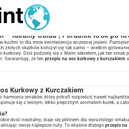
 – Idealny Obiad | Poradnik Krok po K
w kuchni to dla mnie kwintesencja wczesnej jesieni. Pamięta
ch złotych skarbów kończył się tak samo – wielkim gotowanie
s kurkowy. Dziś podzielę się z Wami sekretem, jak ten smak p
m. Gwarantuję, że ten
przepis na sos kurkowy z kurczakiem
s
os Kurkowy z Kurczakiem
zakiem
 To harmonia smaków, która potrafi rozpieścić nawet najbardz
ponuje się z leśnym, lekko pieprznym aromatem kurek, a cało
akiem
ia?
obie dość neutralny, staje się płótnem dla wyrazistego smaku
uwalniając swoje najlepsze nuty. To właśnie dlatego
przepis na