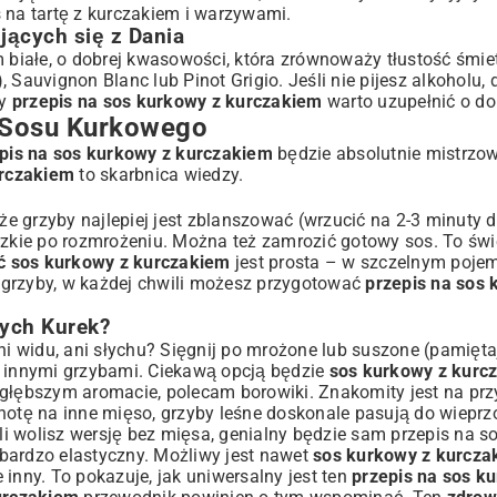
s na tartę z kurczakiem i warzywami
.
jących się z Dania
 białe, o dobrej kwasowości, która zrównoważy tłustość śmie
 Sauvignon Blanc lub Pinot Grigio. Jeśli nie pijesz alkoholu
wy
przepis na sos kurkowy z kurczakiem
warto uzupełnić o do
o Sosu Kurkowego
pis na sos kurkowy z kurczakiem
będzie absolutnie mistrzows
urczakiem
to skarbnica wiedzy.
eże grzyby najlepiej jest zblanszować (wrzucić na 2-3 minuty d
rzkie po rozmrożeniu. Można też zamrozić gotowy sos. To świ
ć sos kurkowy z kurczakiem
jest prosta – w szczelnym poje
 grzyby, w każdej chwili możesz przygotować
przepis na sos 
żych Kurek?
ni widu, ani słychu? Sięgnij po mrożone lub suszone (pamiętaj
 innymi grzybami. Ciekawą opcją będzie
sos kurkowy z kurcz
e głębszym aromacie, polecam borowiki. Znakomity jest na pr
ochotę na inne mięso, grzyby leśne doskonale pasują do wieprz
śli wolisz wersję bez mięsa, genialny będzie sam
przepis na s
 bardzo elastyczny. Możliwy jest nawet
sos kurkowy z kurcza
 inny. To pokazuje, jak uniwersalny jest ten
przepis na sos k