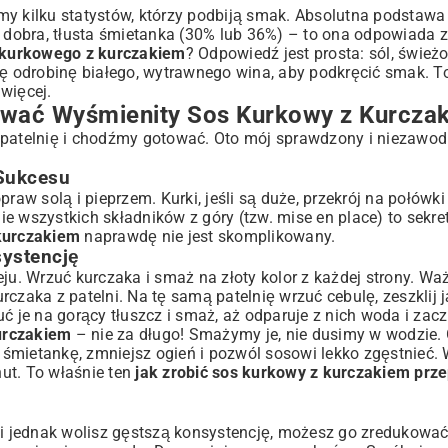
my kilku statystów, którzy podbiją smak. Absolutna podstawa
tego dobra, tłusta śmietanka (30% lub 36%) – to ona odpowiada
 kurkowego z kurczakiem
? Odpowiedź jest prosta: sól, śwież
ję odrobinę białego, wytrawnego wina, aby podkręcić smak. T
 więcej.
tować Wyśmienity Sos Kurkowy z Kurcza
a patelnię i chodźmy gotować. Oto mój sprawdzony i niezawo
Sukcesu
aw solą i pieprzem. Kurki, jeśli są duże, przekrój na połówki 
e wszystkich składników z góry (tzw. mise en place) to sekr
 kurczakiem
naprawdę nie jest skomplikowany.
systencję
ju. Wrzuć kurczaka i smaż na złoty kolor z każdej strony. Waż
urczaka z patelni. Na tę samą patelnię wrzuć cebulę, zeszklij j
ć je na gorący tłuszcz i smaż, aż odparuje z nich woda i zacz
kurczakiem
– nie za długo! Smażymy je, nie dusimy w wodzie.
śmietankę, zmniejsz ogień i pozwól sosowi lekko zgęstnieć. 
ut. To właśnie ten
jak zrobić sos kurkowy z kurczakiem prze
śli jednak wolisz gęstszą konsystencję, możesz go zredukow