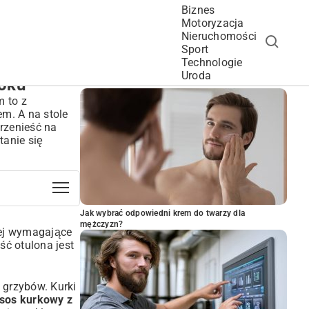
Biznes
Motoryzacja
Nieruchomości
Sport
Technologie
POPULARNE ARTYKUŁY
Uroda
roku
m to z
m. A na stole
rzenieść na
tanie się
Jak wybrać odpowiedni krem do twarzy dla
mężczyzn?
iej wymagające
ść otulona jest
 grzybów. Kurki
 sos kurkowy z