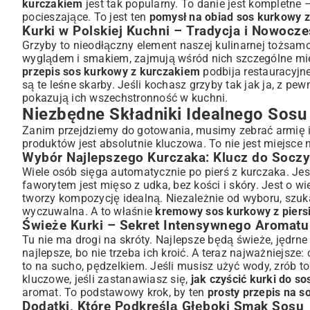
Dodatki, Które Podkreślą Głęboki Smak Sosu
kurczakiem
jest tak popularny. To danie jest kompletne 
pocieszające. To jest ten
pomysł na obiad sos kurkowy 
Przepis Krok po Kroku: Jak Przygotować Wyśmienity So
Kurki w Polskiej Kuchni – Tradycja i Nowocz
Przygotowanie Grzybów i Mięsa – Podstawy Sukcesu
Grzyby to nieodłączny element naszej kulinarnej tożsamo
Smażenie i Duszenie: Metody na Idealną Konsystencję
wyglądem i smakiem, zajmują wśród nich szczególne miej
Jak Doprawić i Zagęścić Sos do Perfekcji?
przepis sos kurkowy z kurczakiem
podbija restauracyjn
Kreatywne Wariacje: Z Czym Podawać Sos Kurkowy z K
są te leśne skarby. Jeśli kochasz grzyby tak jak ja, z pe
pokazują ich wszechstronność w kuchni.
Klasyka i Nowoczesność: Makaron, Ryż czy Kasza?
Niezbędne Składniki Idealnego Sos
Dodatki Warzywne i Świeże Sałatki
Zanim przejdziemy do gotowania, musimy zebrać armię id
Propozycje Wina i Napojów Idealnie Komponujących się z Dan
produktów jest absolutnie kluczowa. To nie jest miejsce
Wskazówki i Triki dla Perfekcyjnego Sosu Kurkowego
Wybór Najlepszego Kurczaka: Klucz do Soczy
Jak Mrozić Kurki i Sos Kurkowy?
Wiele osób sięga automatycznie po pierś z kurczaka. Jes
Alternatywne Składniki – Kiedy Brakuje Świeżych Kurek?
faworytem jest mięso z udka, bez kości i skóry. Jest o 
Podsumowanie: Delektuj się Smakiem Kurek i Kurczaka
tworzy kompozycję idealną. Niezależnie od wyboru, szuka
wyczuwalna. A to właśnie
kremowy sos kurkowy z piers
Świeże Kurki – Sekret Intensywnego Aromatu
Tu nie ma drogi na skróty. Najlepsze będą świeże, jędrne
najlepsze, bo nie trzeba ich kroić. A teraz najważniejsze:
to na sucho, pędzelkiem. Jeśli musisz użyć wody, zrób t
kluczowe, jeśli zastanawiasz się,
jak czyścić kurki do so
aromat. To podstawowy krok, by ten
prosty przepis na 
Dodatki, Które Podkreślą Głęboki Smak Sosu