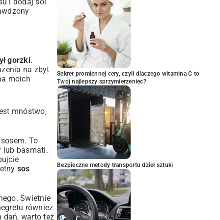
u i dodaj sól
rawdzony
ył gorzki
.
ażenia na zbyt
Sekret promiennej cery, czyli dlaczego witamina C to
 na moich
Twój najlepszy sprzymierzeniec?
jest mnóstwo,
ę sosem. To
 lub basmati.
ujcie
Bezpieczne metody transportu dzieł sztuki
ietny
sos
nego. Świetnie
negretu również
 dań, warto też