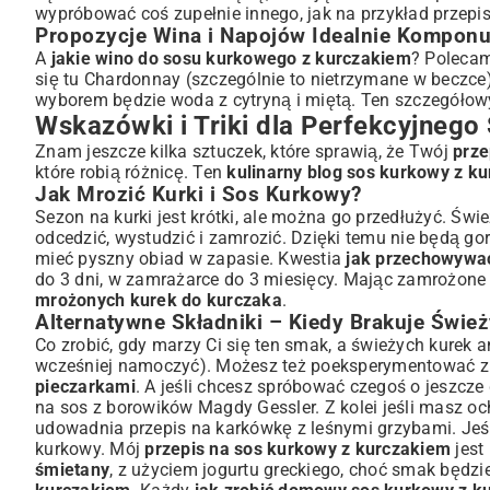
wypróbować coś zupełnie innego, jak na przykład
przepi
Propozycje Wina i Napojów Idealnie Komponu
A
jakie wino do sosu kurkowego z kurczakiem
? Polecam
się tu Chardonnay (szczególnie to nietrzymane w beczce),
wyborem będzie woda z cytryną i miętą. Ten szczegóło
Wskazówki i Triki dla Perfekcyjneg
Znam jeszcze kilka sztuczek, które sprawią, że Twój
prze
które robią różnicę. Ten
kulinarny blog sos kurkowy z k
Jak Mrozić Kurki i Sos Kurkowy?
Sezon na kurki jest krótki, ale można go przedłużyć. Świ
odcedzić, wystudzić i zamrozić. Dzięki temu nie będą go
mieć pyszny obiad w zapasie. Kwestia
jak przechowywa
do 3 dni, w zamrażarce do 3 miesięcy. Mając zamrożone
mrożonych kurek do kurczaka
.
Alternatywne Składniki – Kiedy Brakuje Świe
Co zrobić, gdy marzy Ci się ten smak, a świeżych kurek a
wcześniej namoczyć). Możesz też poeksperymentować z
pieczarkami
. A jeśli chcesz spróbować czegoś o jeszcz
na sos z borowików Magdy Gessler
. Z kolei jeśli masz 
udowadnia
przepis na karkówkę z leśnymi grzybami
. Je
kurkowy
. Mój
przepis na sos kurkowy z kurczakiem
jest
śmietany
, z użyciem jogurtu greckiego, choć smak będzie