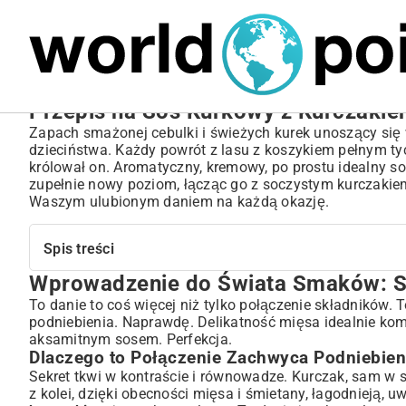
MARIUSZ ŁAMAGA
05.10.2025
BIZNES
Przepis na Sos Kurkowy z Kurczakiem
Zapach smażonej cebulki i świeżych kurek unoszący się 
dzieciństwa. Każdy powrót z lasu z koszykiem pełnym ty
królował on. Aromatyczny, kremowy, po prostu idealny so
zupełnie nowy poziom, łącząc go z soczystym kurczakie
Waszym ulubionym daniem na każdą okazję.
Spis treści
Wprowadzenie do Świata Smaków: S
Wprowadzenie do Świata Smaków: Sos Kurkowy z Kurc
Dlaczego to Połączenie Zachwyca Podniebienia?
To danie to coś więcej niż tylko połączenie składników.
podniebienia. Naprawdę. Delikatność mięsa idealnie kom
Kurki w Polskiej Kuchni – Tradycja i Nowoczesność
aksamitnym sosem. Perfekcja.
Niezbędne Składniki Idealnego Sosu Kurkowego z Kurcz
Dlaczego to Połączenie Zachwyca Podniebien
Wybór Najlepszego Kurczaka: Klucz do Soczystości
Sekret tkwi w kontraście i równowadze. Kurczak, sam w s
Świeże Kurki – Sekret Intensywnego Aromatu
z kolei, dzięki obecności mięsa i śmietany, łagodnieją, 