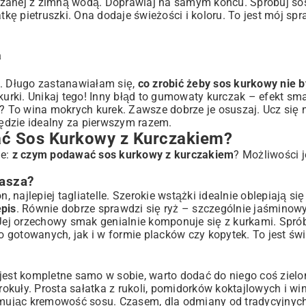
szanej z zimną wodą. Doprawiaj na samym końcu. Spróbuj sos
kę pietruszki. Ona dodaje świeżości i koloru. To jest mój sp
a
a. Długo zastanawiałam się,
co zrobić żeby sos kurkowy nie b
kurki. Unikaj tego! Inny błąd to gumowaty kurczak – efekt sm
s? To wina mokrych kurek. Zawsze dobrze je osuszaj. Ucz się
dzie idealny za pierwszym razem.
ć Sos Kurkowy z Kurczakiem?
ie:
z czym podawać sos kurkowy z kurczakiem
? Możliwości 
asza?
najlepiej tagliatelle. Szerokie wstążki idealnie oblepiają si
pis
. Równie dobrze sprawdzi się ryż – szczególnie jaśminowy
ej orzechowy smak genialnie komponuje się z kurkami. Sprób
 gotowanych, jak i w formie placków czy kopytek. To jest św
jest kompletne samo w sobie, warto dodać do niego coś zielo
kuły. Prosta sałatka z rukoli, pomidorków koktajlowych i wi
łamując kremowość sosu. Czasem, dla odmiany od tradycyjnych