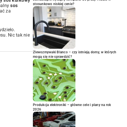
y sos kurkowy
stosunkowo niskiej cenie?
dealny
sos
ać za
ydzieło.
u. Nic tak nie
Zlewozmywaki Blanco – czy istnieją domy, w których
mogą się nie sprawdzić?
Produkcja elektroniki – główne cele i plany na rok
2026