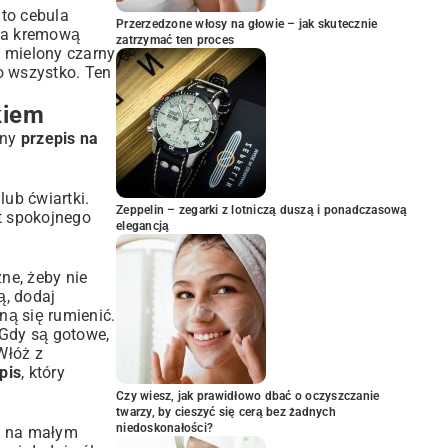
 to cebula
Przerzedzone włosy na głowie – jak skutecznie
 za kremową
zatrzymać ten proces
o mielony czarny
o wszystko. Ten
kiem
dny
przepis na
lub ćwiartki.
Zeppelin – zegarki z lotniczą duszą i ponadczasową
et spokojnego
elegancją
ne, żeby nie
ą, dodaj
ną się rumienić.
 Gdy są gotowe,
Włóż z
pis
, który
Czy wiesz, jak prawidłowo dbać o oczyszczanie
twarzy, by cieszyć się cerą bez żadnych
niedoskonałości?
ać na małym