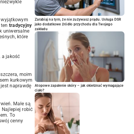
 niezwykle
im wyjątkowym
Zarabiaj na tym, że nie zużywasz prądu. Usługa DSR
jako dodatkowe źródło przychodu dla Twojego
 ten
tradycyjny
zakładu
k uniwersalne
leśnych
, które
 a jakość
ć szczera, moim
 sosem kurkowym
a jest naprawdę
Atopowe zapalenie skóry – jak okiełznać wymagające
ciało?
rwień. Małe są
 Najlepiej robić
iem. To
 swój cenny