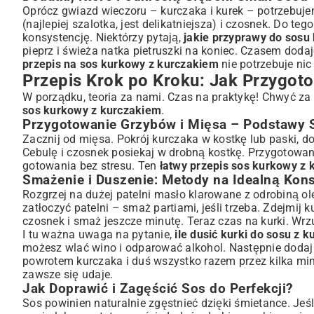
Oprócz gwiazd wieczoru – kurczaka i kurek – potrzebuje
(najlepiej szalotka, jest delikatniejsza) i czosnek. Do 
konsystencję. Niektórzy pytają,
jakie przyprawy do sosu
pieprz i świeża natka pietruszki na koniec. Czasem doda
przepis na sos kurkowy z kurczakiem
nie potrzebuje nic
Przepis Krok po Kroku: Jak Przygo
W porządku, teoria za nami. Czas na praktykę! Chwyć z
sos kurkowy z kurczakiem
.
Przygotowanie Grzybów i Mięsa – Podstawy 
Zacznij od mięsa. Pokrój kurczaka w kostkę lub paski, dopr
Cebulę i czosnek posiekaj w drobną kostkę. Przygotowani
gotowania bez stresu. Ten
łatwy przepis sos kurkowy z
Smażenie i Duszenie: Metody na Idealną Kon
Rozgrzej na dużej patelni masło klarowane z odrobiną ole
zatłoczyć patelni – smaż partiami, jeśli trzeba. Zdejmij k
czosnek i smaż jeszcze minutę. Teraz czas na kurki. Wrzu
I tu ważna uwaga na pytanie,
ile dusić kurki do sosu z 
możesz wlać wino i odparować alkohol. Następnie dodaj 
powrotem kurczaka i duś wszystko razem przez kilka min
zawsze się udaje.
Jak Doprawić i Zagęścić Sos do Perfekcji?
Sos powinien naturalnie zgęstnieć dzięki śmietance. Je