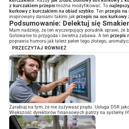
kurczakiem
. Każdy
jak zrobić domowy sos kurkowy z k
z kurczakiem przepis
można modyfikować. To
najlepsz
kurkowy z kurczakiem na obiad szybko
. Ten
przepis na
inspirowany daniami takimi jak
przepis na sos kurkowy
Podsumowanie: Delektuj się Smakie
Mam nadzieję, że ten wyczerpujący poradnik sprawi, że b
Gotowanie to przygoda i świetna zabawa. A ten
przepis 
poprawia humoru jak talerz pełen tego złotego, aromaty
PRZECZYTAJ RÓWNIEŻ
Zarabiaj na tym, że nie zużywasz prądu. Usługa DSR ja
Większość dyrektorów finansowych patrzy na systemy HVA