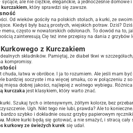
– sycące, ale nie ciężkie, eleganckie, a jednocześnie domowe i
z kurczakiem
, który sprawdzi się zawsze.
s Kurkowy z Kurczakiem
esność
ści. Od wieków gościły na polskich stołach, a kurki, ze swo
sce. Kiedyś były bazą prostych, wiejskich potraw. Dziś? Dziś
e menu, często w nowatorskich odsłonach. To dowód na to, ja
urczakiem?
wnością zainteresują Cię też inne
przepisy na dania z grzybów 
u Kurkowego z Kurczakiem
ealnych składników. Pamiętaj, że diabeł tkwi w szczegółach,
ia
 na kompromisy.
stości
t chuda, łatwa w obróbce. I ja to rozumiem. Ale jeśli mam by
wiele bardziej soczyste i ma więcej smaku, co w połączeniu z
j mięsa dobrej jakości, najlepiej z wolnego wybiegu. Różnic
ią kurczaka
jest klasykiem, który warto znać.
 kurki. Szukaj tych o intensywnym, żółtym kolorze, bez przeba
 czyszczenie. Ugh. Nikt tego nie lubi, prawda? Ale to konieczne.
o bardzo szybko i dokładnie osusz grzyby papierowym ręcznik
su
. Mokre kurki będą się gotować, a nie smażyć, i stracą cały
sos kurkowy ze świeżych kurek
się udał.