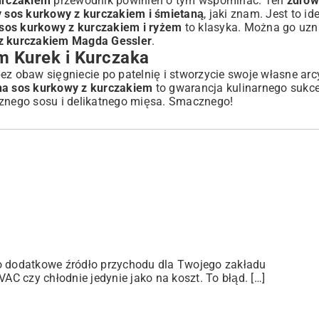
urczakiem
przewodnik powinien o tym wspominać. Ten
zdrow
y sos kurkowy z kurczakiem i śmietaną
, jaki znam. Jest to i
 sos kurkowy z kurczakiem i ryżem
to klasyka. Można go uzn
 z kurczakiem Magda Gessler
.
m Kurek i Kurczaka
ez obaw sięgniecie po patelnię i stworzycie swoje własne arc
na sos kurkowy z kurczakiem
to gwarancja kulinarnego sukces
cznego sosu i delikatnego mięsa. Smacznego!
ko dodatkowe źródło przychodu dla Twojego zakładu
C czy chłodnie jedynie jako na koszt. To błąd. […]