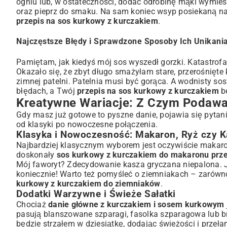
ogniu lub, w ostateczności, dodać odrobinę mąki wymie
oraz pieprz do smaku. Na sam koniec wsyp posiekaną nat
przepis na sos kurkowy z kurczakiem
.
Najczęstsze Błędy i Sprawdzone Sposoby Ich Unikani
Pamiętam, jak kiedyś mój sos wyszedł gorzki. Katastrof
Okazało się, że zbyt długo smażyłam stare, przerośnięte 
zimnej patelni. Patelnia musi być gorąca. A wodnisty so
błędach, a Twój
przepis na sos kurkowy z kurczakiem
bę
Kreatywne Wariacje: Z Czym Podawa
Gdy masz już gotowe to pyszne danie, pojawia się pytan
od klasyki po nowoczesne połączenia.
Klasyka i Nowoczesność: Makaron, Ryż czy K
Najbardziej klasycznym wyborem jest oczywiście makaron, 
doskonały
sos kurkowy z kurczakiem do makaronu prze
Mój faworyt? Zdecydowanie kasza gryczana niepalona. J
koniecznie! Warto też pomyśleć o ziemniakach – zarówno
kurkowy z kurczakiem do ziemniaków
.
Dodatki Warzywne i Świeże Sałatki
Chociaż
danie główne z kurczakiem i sosem kurkowym
pasują blanszowane szparagi, fasolka szparagowa lub bro
będzie strzałem w dziesiątkę, dodając świeżości i prze