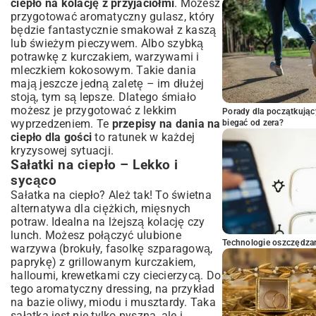
ciepło na kolację z przyjaciółmi
. Możesz
przygotować aromatyczny gulasz, który
będzie fantastycznie smakował z kaszą
lub świeżym pieczywem. Albo szybką
potrawkę z kurczakiem, warzywami i
mleczkiem kokosowym. Takie dania
mają jeszcze jedną zaletę – im dłużej
stoją, tym są lepsze. Dlatego śmiało
możesz je przygotować z lekkim
Porady dla początkując
wyprzedzeniem. Te
przepisy na dania na
biegać od zera?
ciepło dla gości
to ratunek w każdej
kryzysowej sytuacji.
Sałatki na ciepło – Lekko i
sycąco
Sałatka na ciepło? Ależ tak! To świetna
alternatywa dla ciężkich, mięsnych
potraw. Idealna na lżejszą kolację czy
lunch. Możesz połączyć ulubione
Technologie oszczędzan
warzywa (brokuły, fasolkę szparagową,
paprykę) z grillowanym kurczakiem,
halloumi, krewetkami czy ciecierzycą. Do
tego aromatyczny dressing, na przykład
na bazie oliwy, miodu i musztardy. Taka
sałatka jest nie tylko pyszna, ale i