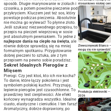
sposób. Długie marynowanie w ziołach i
stosunkowo niskiej cen
czosnku, a potem powolne pieczenie pod
przykryciem. Kluczem jest też sos, który
powstaje podczas pieczenia. Absolutnie
nie można go wylewać! To płynne złoto.
Jeśli szukasz niezawodnego przepisu, to
przepis na pieczeń wieprzową w sosie
jest absolutnym pewniakiem. To jedne z
najlepsze dania na ciepło na święta
, ale
równie dobrze sprawdzą się na mniej
Zlewozmywaki Blanco – 
mogą się nie sprawdzić
formalnym spotkaniu. Przygotowanie
dobrej pieczeni to sztuka, ale z tym
przepisem na pewno sobie poradzisz.
Sekret Idealnych Pierogów z
Mięsem
Pierogi. Czy jest ktoś, kto ich nie kocha?
To danie, które łączy pokolenia i jest
symbolem polskiej kuchni. Przyznaję,
lepienie pierogów jest czasochłonne. To
Produkcja elektroniki – 
prawdziwy test cierpliwości. Ale efekt
2026
końcowy wynagradza wszystko. Idealne
ciasto, elastyczne i cieniutkie. I ten farsz!
Aromatyczny, dobrze doprawiony, po