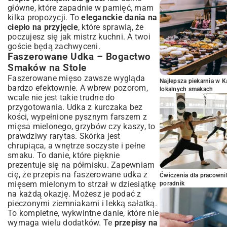
główne, które zapadnie w pamięć, mam
kilka propozycji. To
eleganckie dania na
ciepło na przyjęcie
, które sprawią, że
poczujesz się jak mistrz kuchni. A twoi
goście będą zachwyceni.
Faszerowane Udka – Bogactwo
Smaków na Stole
Faszerowane mięso zawsze wygląda
Najlepsza piekarnia w 
bardzo efektownie. A wbrew pozorom,
lokalnych smakach
wcale nie jest takie trudne do
przygotowania. Udka z kurczaka bez
kości, wypełnione pysznym farszem z
mięsa mielonego, grzybów czy kaszy, to
prawdziwy rarytas. Skórka jest
chrupiąca, a wnętrze soczyste i pełne
smaku. To danie, które pięknie
prezentuje się na półmisku. Zapewniam
cię, że
przepis na faszerowane udka z
Ćwiczenia dla pracown
mięsem mielonym
to strzał w dziesiątkę
poradnik
na każdą okazję. Możesz je podać z
pieczonymi ziemniakami i lekką sałatką.
To kompletne, wykwintne danie, które nie
wymaga wielu dodatków. Te
przepisy na