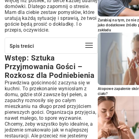
więcej niż posiłek, to serce każdej udanej
domówki. Dlatego zapomnij o stresie.
Mam dla ciebie zestaw pomysłów, które
uratują każdą sytuację i sprawią, że twoi
Zarabiaj na tym, że ni
goście będą prosić o dokładkę. I o
jako dodatkowe źródło 
przepis, oczywiście.
zakładu
Spis treści
Wstęp: Sztuka
Wstęp: Sztuka Przyjmowania Gości –
Rozkosz dla Podniebienia
Przyjmowania Gości –
Klasyczne Dania na Ciepło, Które
Rozkosz dla Podniebienia
Zawsze Robią Wrażenie
Prawdziwa gościnność zaczyna się w
Tradycyjny Schab Pieczony w Nowej
kuchni. To przekonanie wyniosłam z
Odsłonie
Atopowe zapalenie skór
domu, gdzie stół zawsze był pełen, a
ciało?
Soczysta Pieczeń Wieprzowa – Krok po
zapachy roznosiły się po całym
Kroku
mieszkaniu na długo przed przyjściem
Sekret Idealnych Pierogów z Mięsem
pierwszych gości. Organizacja przyjęcia,
Szybkie i Proste Przepisy na Ciepłe
nawet małego, to spore wyzwanie.
Posiłki dla Spontanicznych Spotkań
Chcemy, żeby wszystko było idealnie, a
Dania jednogarnkowe – Minimum wysiłku,
jedzenie smakowało jak w najlepszej
maksimum smaku
restauracji. Ale przecież nie jesteśmy