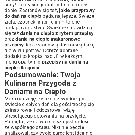
sosy! Dobry sos potrafi odmienić całe
danie. Zastanów się też,
jakie przyprawy
do dań na ciepło
będą najlepsze. Świeże
zioła, czosnek, imbir, chili – to one
nadają charakteru. Świetnie sprawdzają
się też
dania na ciepło z ryżem przepisy
oraz
dania na ciepło makaronowe
przepisy
, które stanowią doskonałą bazę
dla wielu potraw. Dobrze dobrane
dodatki to kropka nad „i” w każdym
menu opartym o
przepisy na dania na
ciepło dla gości
.
Podsumowanie: Twoja
Kulinarna Przygoda z
Daniami na Ciepło
Mam nadzieję, że ten przewodnik po
świecie ciepłych dań dla gości trochę cię
zainspirował i odczarował wizję
stresującego gotowania na przyjęcie.
Pamiętaj, że najważniejsza jest radość
ze wspólnego czasu. Nikt nie będzie
analizował, czy twoje purée jest idealnie