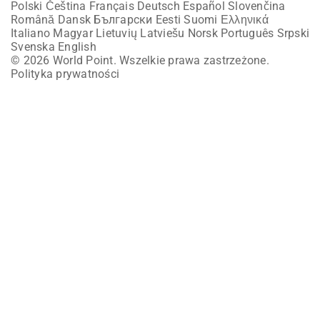
Polski
Čeština
Français
Deutsch
Español
Slovenčina
Română
Dansk
Български
Eesti
Suomi
Ελληνικά
Italiano
Magyar
Lietuvių
Latviešu
Norsk
Português
Srpski
Svenska
English
© 2026 World Point. Wszelkie prawa zastrzeżone.
Polityka prywatności