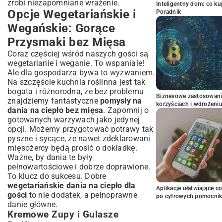
zrobi niezapomniane wrażenie.
Inteligentny dom: co k
Opcje Wegetariańskie i
Poradnik
Wegańskie: Gorące
Przysmaki bez Mięsa
Coraz częściej wśród naszych gości są
wegetarianie i weganie. To wspaniale!
Ale dla gospodarza bywa to wyzwaniem.
Na szczęście kuchnia roślinna jest tak
bogata i różnorodna, że bez problemu
Biznesowe zastosowani
znajdziemy fantastyczne
pomysły na
korzyściach i wdrożeni
dania na ciepło bez mięsa
. Zapomnij o
gotowanych warzywach jako jedynej
opcji. Możemy przygotować potrawy tak
pyszne i sycące, że nawet zdeklarowani
mięsożercy będą prosić o dokładkę.
Ważne, by dania te były
pełnowartościowe i dobrze doprawione.
To klucz do sukcesu. Dobre
wegetariańskie dania na ciepło dla
Aplikacje ułatwiające c
gości
to nie dodatek, a pełnoprawne
po cyfrowych pomocni
danie główne.
Kremowe Zupy i Gulasze