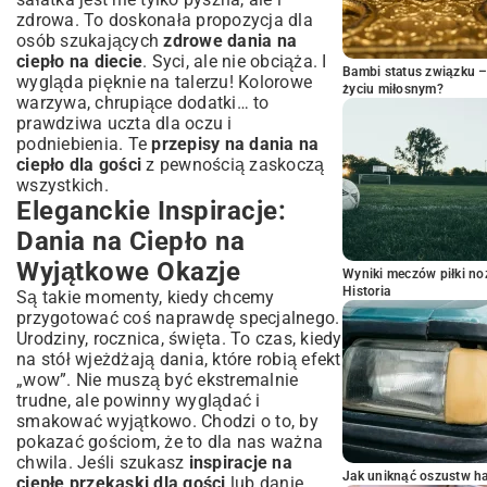
zdrowa. To doskonała propozycja dla
osób szukających
zdrowe dania na
ciepło na diecie
. Syci, ale nie obciąża. I
Bambi status związku 
wygląda pięknie na talerzu! Kolorowe
życiu miłosnym?
warzywa, chrupiące dodatki… to
prawdziwa uczta dla oczu i
podniebienia. Te
przepisy na dania na
ciepło dla gości
z pewnością zaskoczą
wszystkich.
Eleganckie Inspiracje:
Dania na Ciepło na
Wyjątkowe Okazje
Wyniki meczów piłki noż
Historia
Są takie momenty, kiedy chcemy
przygotować coś naprawdę specjalnego.
Urodziny, rocznica, święta. To czas, kiedy
na stół wjeżdżają dania, które robią efekt
„wow”. Nie muszą być ekstremalnie
trudne, ale powinny wyglądać i
smakować wyjątkowo. Chodzi o to, by
pokazać gościom, że to dla nas ważna
chwila. Jeśli szukasz
inspiracje na
Jak uniknąć oszustw h
ciepłe przekąski dla gości
lub danie