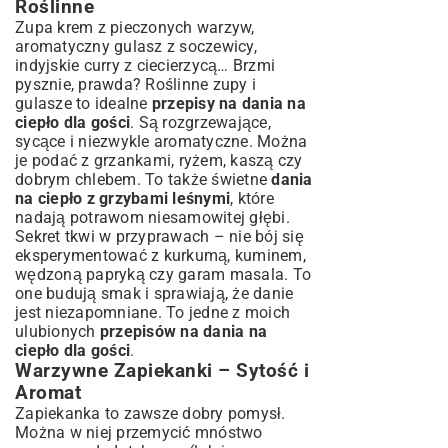
Roślinne
Zupa krem z pieczonych warzyw,
aromatyczny gulasz z soczewicy,
indyjskie curry z ciecierzycą… Brzmi
pysznie, prawda? Roślinne zupy i
gulasze to idealne
przepisy na dania na
ciepło dla gości
. Są rozgrzewające,
sycące i niezwykle aromatyczne. Można
je podać z grzankami, ryżem, kaszą czy
dobrym chlebem. To także świetne
dania
na ciepło z grzybami leśnymi
, które
nadają potrawom niesamowitej głębi.
Sekret tkwi w przyprawach – nie bój się
eksperymentować z kurkumą, kuminem,
wędzoną papryką czy garam masala. To
one budują smak i sprawiają, że danie
jest niezapomniane. To jedne z moich
ulubionych
przepisów na dania na
ciepło dla gości
.
Warzywne Zapiekanki – Sytość i
Aromat
Zapiekanka to zawsze dobry pomysł.
Można w niej przemycić mnóstwo