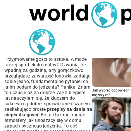
MARIUSZ ŁAMAGA
05.10.2025
SPORT
POPULARNE A
Najlepsze Przepisy na
Dania na Ciepło dla Gości
| Sprawdzone Pomysły
Przyjmowanie gości to sztuka. A może
raczej sport ekstremalny? Dzwonią, że
wpadną za godzinę, a ty gorączkowo
przeglądasz zawartość lodówki, zadając
sobie jedno, fundamentalne pytanie: co
ja im podam do jedzenia? Panika. Znam
Jak wybrać odpowiedni 
to uczucie aż za dobrze. Ale z biegiem
mężczyzn?
lat nauczyłam się, że kluczem do
sukcesu są dobre, sprawdzone i czasem
zaskakująco proste
przepisy na dania na
ciepło dla gości
. Bo nic tak nie buduje
atmosfery jak unoszący się w domu
zapach pysznego jedzenia. To coś