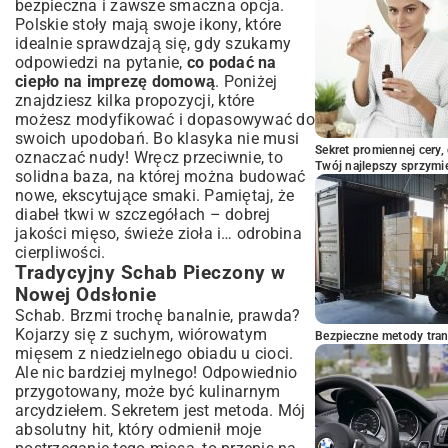
bezpieczna i zawsze smaczna opcja.
Polskie stoły mają swoje ikony, które
idealnie sprawdzają się, gdy szukamy
odpowiedzi na pytanie,
co podać na
ciepło na imprezę domową
. Poniżej
znajdziesz kilka propozycji, które
możesz modyfikować i dopasowywać do
swoich upodobań. Bo klasyka nie musi
Sekret promiennej cery,
oznaczać nudy! Wręcz przeciwnie, to
Twój najlepszy sprzymi
solidna baza, na której można budować
nowe, ekscytujące smaki. Pamiętaj, że
diabeł tkwi w szczegółach – dobrej
jakości mięso, świeże zioła i… odrobina
cierpliwości.
Tradycyjny Schab Pieczony w
Nowej Odsłonie
Schab. Brzmi trochę banalnie, prawda?
Kojarzy się z suchym, wiórowatym
Bezpieczne metody trans
mięsem z niedzielnego obiadu u cioci.
Ale nic bardziej mylnego! Odpowiednio
przygotowany, może być kulinarnym
arcydziełem. Sekretem jest metoda. Mój
absolutny hit, który odmienił moje