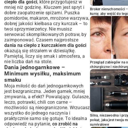
ciepło dla gości
, które przygotujesz w
mniej niż godzinę. Kluczem jest spryt i
Broker nieruchomości – 
dobre zaopatrzenie spiżarni. Puszka
kursy, aby wejść do teg
pomidorów, makaron, mrożone warzywa,
dobrej jakości kiełbasa czy kurczak – to
twoi sprzymierzeńcy. Nie musisz
serwować skomplikowanych potraw, by
zaimponować. Czasem najprostsze
dania na ciepło z kurczakiem dla gości
okazują się strzałem w dziesiątkę.
Pamiętaj, liczy się smak i atmosfera, a
nie liczba dań na stole.
Przegląd zabiegów na 
Dania jednogarnkowe –
chirurgiczne i niechirur
Minimum wysiłku, maksimum
smaku
Moja miłość do dań jednogarnkowych
jest bezgraniczna. Jeden garnek, mniej
zmywania, a efekt? Powalający. Gulasze,
leczo, potrawki, chili con carne –
możliwości są nieograniczone. Wrzucasz
wszystko do jednego naczynia i
Silna, niezawodna i pr
praktycznie samo się gotuje. To idealna
pokaż, jaka jest twoja 
odpowiedź na pytanie,
co zrobić na
survivalowe