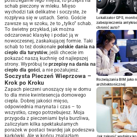
postrzeganie tego mięsa, to
przepis na
schab pieczony w mleku
. Mięso
wychodzi tak delikatne i soczyste, że
rozpływa się w ustach. Serio. Goście
Lokalizator GPS, monito
zawsze są w szoku, że to „tylko” schab.
zabezpieczenia antykra
chronić auto?
To świetny przykład, jak można
odczarować klasykę i podać ją w
nowoczesnej, zaskakującej formie. Taki
schab to też doskonałe
polskie dania na
ciepło dla turystów
, jeśli chcecie im
pokazać naszą kuchnię od najlepszej
strony. Wypróbuj te
przepisy na dania na
ciepło dla gości
, a nie pożałujesz.
Soczysta Pieczeń Wieprzowa –
Rozwiązania BIM jako n
Krok po Kroku
architektonicznej
Zapach pieczeni unoszący się w domu
to dla mnie kwintesencja domowego
ciepła. Dobrej jakości mięso,
odpowiednia marynata i czas – to
wszystko, czego potrzebujesz. Moja
przygoda z pieczeniami była burzliwa,
zaliczyłam kilka spektakularnych
porażek w postaci twardej jak podeszwa
karkówki. Ale w końcu znalazłam
Jak zakupić wydajny ko