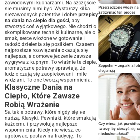
zawodowymi kucharzami. Na szczęście
Sałatki na ciepło – Lekko i sycąco
Przerzedzone włosy na 
nie musimy nimi być. Wystarczy kilka
Eleganckie Inspiracje: Dania na Ciepło
zatrzymać ten proces
niezawodnych patentów i dobre
przepisy
na Wyjątkowe Okazje
na dania na ciepło dla gości
, aby
Faszerowane Udka – Bogactwo Smaków
stworzyć coś wyjątkowego. Nie chodzi o
na Stole
skomplikowane techniki kulinarne, ale o
Wykwintna Gęś Pieczona – Danie Godne
smak, serce włożone w gotowanie i
Królów
radość dzielenia się posiłkiem. Czasem
Opcje Wegetariańskie i Wegańskie:
najprostsze rozwiązania okazują się
Gorące Przysmaki bez Mięsa
najlepsze, a domowe jedzenie zawsze
wygrywa z kupnym. To właśnie te ciepłe,
Kremowe Zupy i Gulasze Roślinne
Zeppelin – zegarki z l
aromatyczne potrawy sprawiają, że
Warzywne Zapiekanki – Sytość i Aromat
elegancją
ludzie czują się zaopiekowani i mile
Praktyczne Porady: Jak Zaplanować i
widziani. To one tworzą wspomnienia.
Przygotować Dania na Ciepło
Klasyczne Dania na
Dania, które można przygotować z
Ciepło, Które Zawsze
wyprzedzeniem
Robią Wrażenie
Jak dobrać dodatki i sosy
Podsumowanie: Twoja Kulinarna
Są takie potrawy, które nigdy się не
Przygoda z Daniami na Ciepło
nudzą. Klasyki. Pewniaki, które smakują
każdemu i przywołują najlepsze
Czy wiesz, jak prawidł
twarzy, by cieszyć się 
wspomnienia. Kiedy nie wiesz, co
niedoskonałości?
ugotować, postaw na tradycję. To