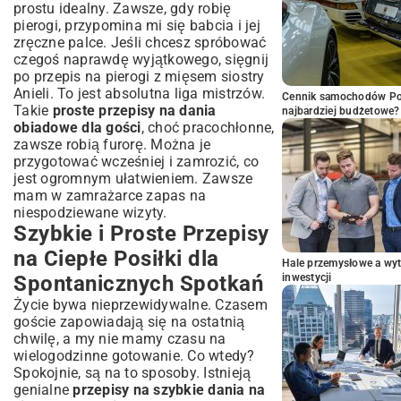
prostu idealny. Zawsze, gdy robię
pierogi, przypomina mi się babcia i jej
zręczne palce. Jeśli chcesz spróbować
czegoś naprawdę wyjątkowego, sięgnij
po
przepis na pierogi z mięsem siostry
Anieli
. To jest absolutna liga mistrzów.
Cennik samochodów Por
Takie
proste przepisy na dania
najbardziej budżetowe?
obiadowe dla gości
, choć pracochłonne,
zawsze robią furorę. Można je
przygotować wcześniej i zamrozić, co
jest ogromnym ułatwieniem. Zawsze
mam w zamrażarce zapas na
niespodziewane wizyty.
Szybkie i Proste Przepisy
na Ciepłe Posiłki dla
Hale przemysłowe a wyt
Spontanicznych Spotkań
inwestycji
Życie bywa nieprzewidywalne. Czasem
goście zapowiadają się na ostatnią
chwilę, a my nie mamy czasu na
wielogodzinne gotowanie. Co wtedy?
Spokojnie, są na to sposoby. Istnieją
genialne
przepisy na szybkie dania na