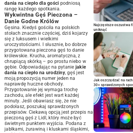
dania na ciepło dla gości
podniosą
rangę każdego spotkania.
Wykwintna Gęś Pieczona –
Danie Godne Królów
Najczęstsze oszustwa f
Gęsina. Kiedyś gościła na polskich
uniknąć
stołach znacznie częściej, dziś kojarzy
się z luksusem i wielkimi
uroczystościami. I słusznie, bo dobrze
przygotowana pieczona gęś to danie
królewskie. Krucha, aromatyczna, z
chrupiącą skórką – po prostu niebo w
gębie. Odpowiadając na pytanie
jakie
dania na ciepło na urodziny
, gęś jest
moją propozycją numer jeden na
Jak oszczędzać na rac
naprawdę huczne obchody.
30+ sprawdzonych sp
Przygotowanie jej wymaga trochę
zachodu, ale efekt jest wart każdej
minuty. Jeśli obawiasz się, że nie
podołasz, poszukaj sprawdzonych
przepisów. Ciekawą opcją jest
przepis na
pieczoną gęś z Lidl
, który może być
świetnym punktem wyjścia. Podana z
jabłkami, żurawiną i kluskami śląskimi,