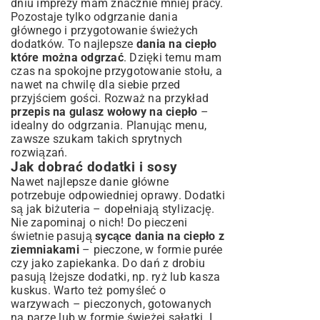
dniu imprezy mam znacznie mniej pracy.
Pozostaje tylko odgrzanie dania
głównego i przygotowanie świeżych
dodatków. To najlepsze
dania na ciepło
które można odgrzać
. Dzięki temu mam
czas na spokojne przygotowanie stołu, a
nawet na chwilę dla siebie przed
przyjściem gości. Rozważ na przykład
przepis na gulasz wołowy na ciepło
–
idealny do odgrzania. Planując menu,
zawsze szukam takich sprytnych
rozwiązań.
Jak dobrać dodatki i sosy
Nawet najlepsze danie główne
potrzebuje odpowiedniej oprawy. Dodatki
są jak biżuteria – dopełniają stylizację.
Nie zapominaj o nich! Do pieczeni
świetnie pasują
sycące dania na ciepło z
ziemniakami
– pieczone, w formie purée
czy jako zapiekanka. Do dań z drobiu
pasują lżejsze dodatki, np. ryż lub kasza
kuskus. Warto też pomyśleć o
warzywach – pieczonych, gotowanych
na parze lub w formie świeżej sałatki. I