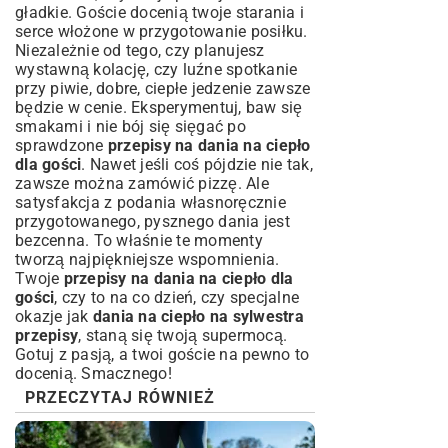
gładkie. Goście docenią twoje starania i
serce włożone w przygotowanie posiłku.
Niezależnie od tego, czy planujesz
wystawną kolację, czy luźne spotkanie
przy piwie, dobre, ciepłe jedzenie zawsze
będzie w cenie. Eksperymentuj, baw się
smakami i nie bój się sięgać po
sprawdzone
przepisy na dania na ciepło
dla gości
. Nawet jeśli coś pójdzie nie tak,
zawsze można zamówić pizzę. Ale
satysfakcja z podania własnoręcznie
przygotowanego, pysznego dania jest
bezcenna. To właśnie te momenty
tworzą najpiękniejsze wspomnienia.
Twoje
przepisy na dania na ciepło dla
gości
, czy to na co dzień, czy specjalne
okazje jak
dania na ciepło na sylwestra
przepisy
, staną się twoją supermocą.
Gotuj z pasją, a twoi goście na pewno to
docenią. Smacznego!
PRZECZYTAJ RÓWNIEŻ