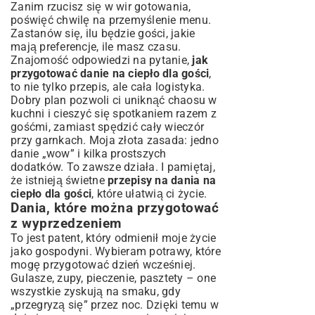
Zanim rzucisz się w wir gotowania,
poświęć chwilę na przemyślenie menu.
Zastanów się, ilu będzie gości, jakie
mają preferencje, ile masz czasu.
Znajomość odpowiedzi na pytanie,
jak
przygotować danie na ciepło dla gości
,
to nie tylko przepis, ale cała logistyka.
Dobry plan pozwoli ci uniknąć chaosu w
kuchni i cieszyć się spotkaniem razem z
gośćmi, zamiast spędzić cały wieczór
przy garnkach. Moja złota zasada: jedno
danie „wow” i kilka prostszych
dodatków. To zawsze działa. I pamiętaj,
że istnieją świetne
przepisy na dania na
ciepło dla gości
, które ułatwią ci życie.
Dania, które można przygotować
z wyprzedzeniem
To jest patent, który odmienił moje życie
jako gospodyni. Wybieram potrawy, które
mogę przygotować dzień wcześniej.
Gulasze, zupy, pieczenie, pasztety – one
wszystkie zyskują na smaku, gdy
„przegryzą się” przez noc. Dzięki temu w