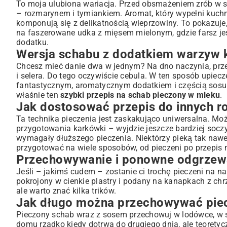
To moja ulubiona wariacja. Przed obsmażeniem zrób w sc
– rozmarynem i tymiankiem. Aromat, który wypełni kuchnię
komponują się z delikatnością wieprzowiny. To pokazuje
na faszerowane udka z mięsem mielonym
, gdzie farsz 
dodatku.
Wersja schabu z dodatkiem warzyw 
Chcesz mieć danie dwa w jednym? Na dno naczynia, prz
i selera. Do tego oczywiście cebula. W ten sposób upiec
fantastycznym, aromatycznym dodatkiem i częścią sosu. 
właśnie ten
szybki przepis na schab pieczony w mleku
.
Jak dostosować przepis do innych r
Ta technika pieczenia jest zaskakująco uniwersalna. M
przygotowania karkówki – wyjdzie jeszcze bardziej socz
wymagały dłuższego pieczenia. Niektórzy pieką tak naw
przygotować na wiele sposobów, od pieczeni po
przepis
Przechowywanie i ponowne odgrzew
Jeśli – jakimś cudem – zostanie ci trochę pieczeni na n
pokrojony w cienkie plastry i podany na kanapkach z ch
ale warto znać kilka trików.
Jak długo można przechowywać pie
Pieczony schab wraz z sosem przechowuj w lodówce, w s
domu rzadko kiedy dotrwa do drugiego dnia, ale teoretyc