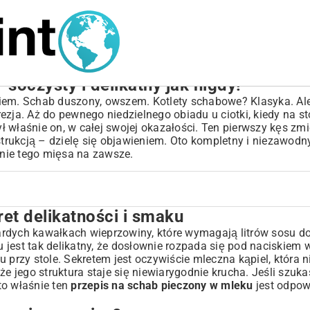
soczysty i delikatny jak nigdy!
iem. Schab duszony, owszem. Kotlety schabowe? Klasyka. Ale
zja. Aż do pewnego niedzielnego obiadu u ciotki, kiedy na st
ył właśnie on, w całej swojej okazałości. Ten pierwszy kęs zmi
nstrukcją – dzielę się objawieniem. Oto kompletny i niezawod
anie tego mięsa na zawsze.
et delikatności i smaku
aku
rdych kawałkach wieprzowiny, które wymagają litrów sosu do 
jest tak delikatny, że dosłownie rozpada się pod naciskiem w
 przy stole. Sekretem jest oczywiście mleczna kąpiel, która n
leku
e jego struktura staje się niewiarygodnie krucha. Jeśli szuka
 to właśnie ten
przepis na schab pieczony w mleku
jest odpow