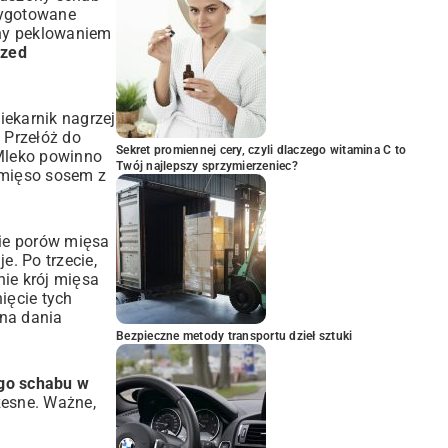
rzygotowane
any peklowaniem
rzed
iekarnik nagrzej
 Przełóż do
Sekret promiennej cery, czyli dlaczego witamina C to
 Mleko powinno
Twój najlepszy sprzymierzeniec?
 mięso sosem z
cie porów mięsa
. Po trzecie,
nie krój mięsa
ięcie tych
 na dania
Bezpieczne metody transportu dzieł sztuki
go schabu w
zesne. Ważne,