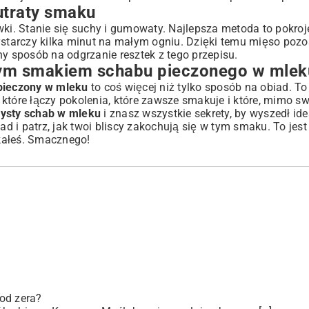
utraty smaku
wki. Stanie się suchy i gumowaty. Najlepsza metoda to pokro
ystarczy kilka minut na małym ogniu. Dzięki temu mięso pozo
ny sposób na odgrzanie resztek z tego przepisu.
ym smakiem schabu pieczonego w mlek
pieczony w mleku
to coś więcej niż tylko sposób na obiad. To
tóre łączy pokolenia, które zawsze smakuje i które, mimo swo
zysty schab w mleku
i znasz wszystkie sekrety, by wyszedł ide
ad i patrz, jak twoi bliscy zakochują się w tym smaku. To jest
ukałeś. Smacznego!
od zera?