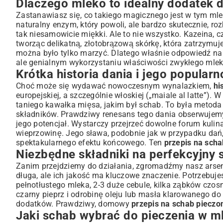
Dlaczego mleko to idealny dodatek 
Przyprawy, które podkreślą smak schabu w mleku
Zastanawiasz się, co takiego magicznego jest w tym mle
Przygotowanie krok po kroku: Od marynowania po piecz
naturalny enzym, który powoli, ale bardzo skutecznie, ro
Marynowanie schabu dla maksymalnej soczystości
tak niesamowicie miękki. Ale to nie wszystko. Kazeina, c
Technika pieczenia w mleku: Czas i temperatura
tworząc delikatną, złotobrązową skórkę, która zatrzymuj
można było tylko marzyć. Dlatego właśnie odpowiedź na
Jak uniknąć najczęstszych błędów podczas pieczenia s
ale genialnym wykorzystaniu właściwości zwykłego mlek
Serwowanie i dodatki do schabu pieczonego w mleku
Krótka historia dania i jego popular
Idealne ziemniaki i kasze do dania ze schabem
Choć może się wydawać nowoczesnym wynalazkiem,
hi
Warzywa, które doskonale komponują się ze schabem
europejskiej, a szczególnie włoskiej („maiale al latte”)
taniego kawałka mięsa, jakim był schab. To była meto
Propozycje sosów uzupełniających smak dania
składników. Prawdziwy renesans tego dania obserwujemy 
Wariacje i alternatywne przepisy na schab w mleku
jego potencjał. Wystarczy przejrzeć dowolne forum kulin
Schab pieczony w mleku z ziołami i czosnkiem
wieprzowinę. Jego sława, podobnie jak w przypadku dań,
Wersja schabu z dodatkiem warzyw korzeniowych
spektakularnego efektu końcowego. Ten
przepis na sch
Niezbędne składniki na perfekcyjny
Jak dostosować przepis do innych rodzajów mięsa?
Zanim przejdziemy do działania, zgromadźmy nasz arsenał
Przechowywanie i ponowne odgrzewanie pieczonego sc
długa, ale ich jakość ma kluczowe znaczenie. Potrzebuje
Jak długo można przechowywać pieczony schab w mlek
pełnotłustego mleka, 2-3 duże cebule, kilka ząbków czosnk
Porady dotyczące odgrzewania bez utraty smaku
czarny pieprz i odrobinę oleju lub masła klarowanego do
dodatków. Prawdziwy, domowy
przepis na schab pieczo
Podsumowanie: Delektuj się domowym smakiem schabu
Jaki schab wybrać do pieczenia w m