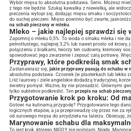
Wybór mięsa to absolutna podstawa. Serio. Możesz mieć na
z tego nie będzie. Szukaj kawałka z niewielką, ale widoc
pieczenia wytopi się, dodając mięsu smaku i soczystości
do suchej pieczeni. Mięso powinno być zwarte, jasnoróżo
na schab pieczony w mleku
.
Mleko – jakie najlepiej sprawdzi się 
Zapomnij o mleku 0,5%. To woda o smaku mleka i nie da
pełnotłustego, najlepiej 3,2% lub nawet prosto od krowy,
połączeniu z białkami, tworzy ten cudowny, kremowy sos
spowodować jego zwarzenie i zepsuć całą potrawę. Więc
Przyprawy, które podkreślą smak s
Zastanawiasz się,
jakie przyprawy pasują do schabu w 
absolutna podstawa. Czosnek (w plasterkach lub lekko z
Liść laurowy i ziele angielskie dodadzą tradycyjnej, korz
świetny pomysł. Ważne, by nie przesadzić. Głównymi gw
tylko subtelnie podkreślić. Ten
przepis na schab pieczon
Przygotowanie krok po kroku: Od m
Gotowi na kulinarną przygodę? Przygotowanie tego dania j
logicznych etapów, a ja przeprowadzę cię przez nie za ręk
od surowego mięsa do arcydzieła na talerzu. Obiecuję, ż
Marynowanie schabu dla maksymalne
To jest krok, którego NIGDY nie pomijam. Nigdy. Maryno