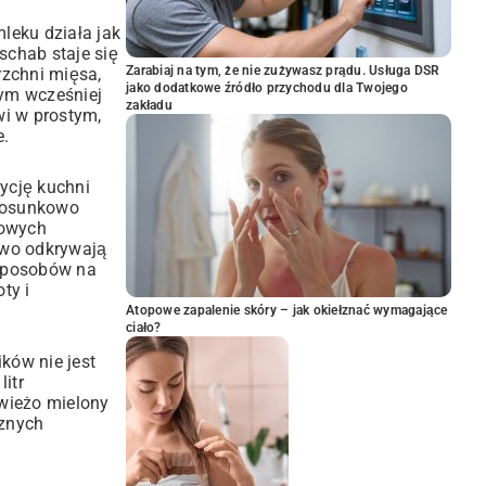
leku działa jak
schab staje się
Zarabiaj na tym, że nie zużywasz prądu. Usługa DSR
rzchni mięsa,
jako dodatkowe źródło przychodu dla Twojego
rym wcześniej
zakładu
kwi w prostym,
e.
ycję kuchni
stosunkowo
wowych
owo odkrywają
 sposobów na
oty i
Atopowe zapalenie skóry – jak okiełznać wymagające
ciało?
ków nie jest
itr
świeżo mielony
cznych