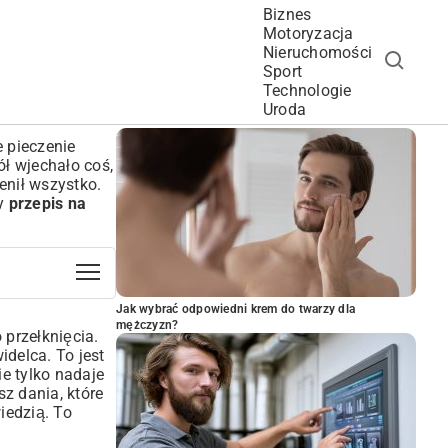
Biznes
Motoryzacja
Nieruchomości
Sport
Technologie
POPULARNE ARTYKUŁY
Uroda
 pieczenie
ół wjechało coś,
enił wszystko.
ny
przepis na
Jak wybrać odpowiedni krem do twarzy dla
mężczyzn?
przełknięcia.
idelca. To jest
ie tylko nadaje
sz dania, które
iedzią. To