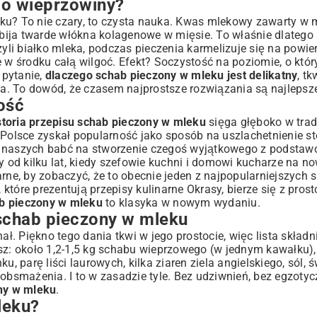
do wieprzowiny?
ku? To nie czary, to czysta nauka. Kwas mlekowy zawarty w m
enie schabu
zbija twarde włókna kolagenowe w mięsie. To właśnie dlatego 
zyli białko mleka, podczas pieczenia karmelizuje się na powie
e w środku całą wilgoć. Efekt? Soczystość na poziomie, o któ
 pytanie,
dlaczego schab pieczony w mleku jest delikatny
, t
chabu?
a. To dowód, że czasem najprostsze rozwiązania są najlepsz
ność
storia przepisu schab pieczony w mleku
sięga głęboko w trad
. W Polsce zyskał popularność jako sposób na uszlachetnienie 
da naszych babć na stworzenie czegoś wyjątkowego z podsta
od kilku lat, kiedy szefowie kuchni i domowi kucharze na n
arne, by zobaczyć, że to obecnie jeden z najpopularniejszych
 które prezentują
przepisy kulinarne Okrasy
, bierze się z prost
ab pieczony w mleku
to klasyka w nowym wydaniu.
 schab pieczony w mleku
. Piękno tego dania tkwi w jego prostocie, więc lista składni
habu
sz: około 1,2-1,5 kg schabu wieprzowego (w jednym kawałku), l
u?
u, parę liści laurowych, kilka ziaren ziela angielskiego, sól, 
 obsmażenia. I to w zasadzie tyle. Bez udziwnień, bez egzoty
ny w mleku
.
 pieczonego w mleku
leku?