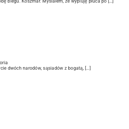
bę biegu. Koszmar. Myślałem, że wypluję płuca po […]
oria
arcie dwóch narodów, sąsiadów z bogatą, […]