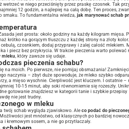
też wetrzeć w niego przeciśnięty przez praskę czosnek. Tak p
najmniej 12 godzin, a najlepiej na całą dobę. Ten proces, zw
ego smaku. To fundamentalna wiedza,
jak marynować schab p
temperatura
Zasada jest prosta: około godziny na każdy kilogram mięsa. P
krótko na gorącym tłuszczu z każdej strony na złoty kolor.
 cebulą, czosnkiem, dodaj przyprawy i zalej całość mlekiem.
ka i piecz bez przykrycia. W trakcie pieczenia warto polewać
w mleku
, który zawsze się udaje.
odczas pieczenia schabu?
się na moich. Po pierwsze, nie pomijaj obsmażania! Zamknię
ego naczynia – zbyt duże spowoduje, że mleko szybko odparuje
zy, a mięso wyschnie. Cierpliwość jest kluczem. I ostatnie – 
jmniej 10-15 minut, aby soki równomiernie się rozeszły. Unikn
ędne gotowanie znajdziesz w kategorii
tanie i szybkie przepisy
wdę nie jest trudny.
eczonego w mleku
, a twój schab wygląda zjawiskowo. Ale
co podać do pieczone
 Możliwości jest mnóstwo, od klasycznych po bardziej nowoc
 i kremowym sosem, a nie go przytłaczały.
ze schabem