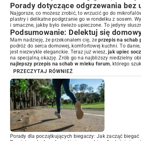
Porady dotyczące odgrzewania bez 
Najgorsze, co możesz zrobić, to wrzucić go do mikrofaló
plastry i delikatne podgrzanie go w rondelku z sosem. W
i smaczne, jakby było świeżo upieczone. To jedyny słusz
Podsumowanie: Delektuj się domow
Mam nadzieję, że przekonałem cię, że
przepis na schab 
podróż do serca domowej, komfortowej kuchni. To danie, k
jest niezwykle eleganckie. Teraz już wiesz,
jak upiec soc
na specjalną okazję. Zrób go na najbliższy niedzielny obi
najlepszy przepis na schab w mleku forum
, którego sz
PRZECZYTAJ RÓWNIEŻ
Porady dla początkujących biegaczy: Jak zacząć biegać 