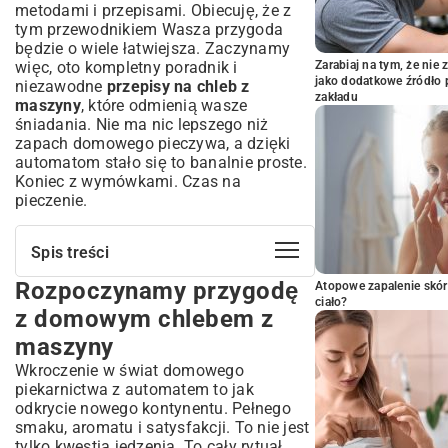
metodami i przepisami. Obiecuję, że z
tym przewodnikiem Wasza przygoda
będzie o wiele łatwiejsza. Zaczynamy
więc, oto kompletny poradnik i
Zarabiaj na tym, że ni
jako dodatkowe źródło 
niezawodne
przepisy na chleb z
zakładu
maszyny
, które odmienią wasze
śniadania. Nie ma nic lepszego niż
zapach domowego pieczywa, a dzięki
automatom stało się to banalnie proste.
Koniec z wymówkami. Czas na
pieczenie.
Spis treści
Rozpoczynamy przygodę
Rozpoczynamy przygodę z domowym
Atopowe zapalenie skór
ciało?
chlebem z maszyny
z domowym chlebem z
Dlaczego warto piec chleb w automacie?
maszyny
Wybór maszyny do chleba – na co
Wkroczenie w świat domowego
zwrócić uwagę?
piekarnictwa z automatem to jak
Podstawy sukcesu: składniki i techniki
odkrycie nowego kontynentu. Pełnego
pieczenia w maszynie
smaku, aromatu i satysfakcji. To nie jest
Niezbędne składniki i ich rola w procesie
tylko kwestia jedzenia. To cały rytuał.