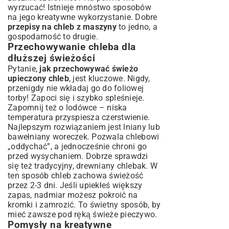
wyrzucać! Istnieje mnóstwo sposobów
na jego kreatywne wykorzystanie. Dobre
przepisy na chleb z maszyny
to jedno, a
gospodarność to drugie.
Przechowywanie chleba dla
dłuższej świeżości
Pytanie,
jak przechowywać świeżo
upieczony chleb
, jest kluczowe. Nigdy,
przenigdy nie wkładaj go do foliowej
torby! Zapoci się i szybko spleśnieje.
Zapomnij też o lodówce – niska
temperatura przyspiesza czerstwienie.
Najlepszym rozwiązaniem jest lniany lub
bawełniany woreczek. Pozwala chlebowi
„oddychać”, a jednocześnie chroni go
przed wysychaniem. Dobrze sprawdzi
się też tradycyjny, drewniany chlebak. W
ten sposób chleb zachowa świeżość
przez 2-3 dni. Jeśli upiekłeś większy
zapas, nadmiar możesz pokroić na
kromki i zamrozić. To świetny sposób, by
mieć zawsze pod ręką świeże pieczywo.
Pomysły na kreatywne