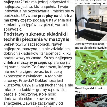
najlepsza
?” nie ma jednej odpowiedzi –
stosunkowo niskiej cen
najlepsza jest ta, która spełnia Twoje
indywidualne oczekiwania i mieści się w
budżecie. Używane
przepisy na chleb z
maszyny
często podają ustawienia dla
konkretnych typów urządzeń, warto to
sprawdzić.
Podstawy sukcesu: składniki i
techniki pieczenia w maszynie
Sekret tkwi w szczegółach. Nawet
Zlewozmywaki Blanco – 
mogą się nie sprawdzić
najlepsza maszyna nic nie zdziała bez
dobrych składników i znajomości kilku
podstawowych zasad. Każdy
najlepszy
chleb z maszyny przepis
opiera się na
tej samej bazie. To fundament, którego
nie można zignorować, bo inaczej
skończysz z zakalcem. A tego nie
chcemy. Prawda? Dokładność jest
kluczowa. Używaj wagi kuchennej, a nie
Produkcja elektroniki – 
miarek na kubki – gramy są o wiele
2026
bardziej precyzyjne. Kolejność
dodawania składników też ma
znaczenie. Zawsze zaczynamy od