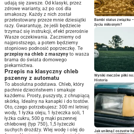
udają się zawsze. Od klasyki, przez
zdrowe warianty, aż po coś dla
smakoszy. Każdy z nich został
przetestowany przeze mnie dziesiątki
Bambi status związku 
życiu miłosnym?
razy. Gwarantuję, że jeśli będziecie
trzymać się instrukcji, efekt przerośnie
Wasze oczekiwania. Zaczniemy od
najprostszego, a potem będziemy
stopniowo podnosić poprzeczkę. Te
przepisy na chleb z maszyny
to wasza
brama do świata domowego
piekarnictwa.
Przepis na klasyczny chleb
Wyniki meczów piłki noż
pszenny z automatu
Historia
To absolutna podstawa. Chleb, który
pachnie dzieciństwem i smakuje
każdemu. Prosty, puszysty, z chrupiącą
skórką. Idealny na kanapki i do tostów.
Oto, czego potrzebujesz: 300 ml letniej
wody, 1 łyżka oleju, 1 łyżeczka soli, 1
łyżka cukru, 500 g mąki pszennej
chlebowej (typ 750), 1,5 łyżeczki
suchych drożdży. Wlej wodę i olej do
Jak uniknąć oszustw h