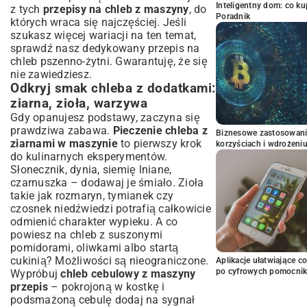
Inteligentny dom: co k
z tych
przepisy na chleb z maszyny
, do
Poradnik
których wraca się najczęściej. Jeśli
szukasz więcej wariacji na ten temat,
sprawdź nasz dedykowany
przepis na
chleb pszenno-żytni
. Gwarantuję, że się
nie zawiedziesz.
Odkryj smak chleba z dodatkami:
ziarna, zioła, warzywa
Gdy opanujesz podstawy, zaczyna się
prawdziwa zabawa.
Pieczenie chleba z
Biznesowe zastosowani
ziarnami w maszynie
to pierwszy krok
korzyściach i wdrożeni
do kulinarnych eksperymentów.
Słonecznik, dynia, siemię lniane,
czarnuszka – dodawaj je śmiało. Zioła
takie jak rozmaryn, tymianek czy
czosnek niedźwiedzi potrafią całkowicie
odmienić charakter wypieku. A co
powiesz na chleb z suszonymi
pomidorami, oliwkami albo startą
cukinią? Możliwości są nieograniczone.
Aplikacje ułatwiające c
po cyfrowych pomocni
Wypróbuj
chleb cebulowy z maszyny
przepis
– pokrojoną w kostkę i
podsmażoną cebulę dodaj na sygnał