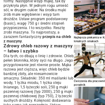
formy. Następnie wsyp mąkę, tak by
przykryła płyn. W jednym rogu umieść
sól, w drugim cukier. Na środku mąki
zrób małe wgłębienie i wsyp tam
drożdże. Ustaw program podstawowy
(basic), wagę 750 g i średni stopień
przypieczenia. I to wszystko. Resztę
zrobi maszyna. To najprostszy, a
zarazem fantastyczny
przepis na chleb
Najlepsza piekarnia w 
z maszyny
.
lokalnych smakach
Zdrowy chleb razowy z maszyny
– łatwo i szybko
Dla tych, co dbają o linię i zdrowie. Chleb
pełen błonnika, który syci na długo. Jego
przygotowanie jest równie proste. Mąka
razowa jest cięższa, więc chleb będzie
bardziej zbity, ale niesamowicie
smaczny. Składniki: 350 ml maślanki lub
Ćwiczenia dla pracown
wody, 1 łyżka miodu, 1 łyżka oleju
poradnik
lnianego, 1,5 łyżeczki soli, 250 g mąki
pszennej razowej (typ 2000), 250 g mąki
pszennej chlebowej (typ 750), 2 łyżeczki
suchych drożdży. Kolejność dodawania
taka sama jak poprzednio. Ustaw