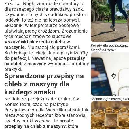
zakalca. Nagła zmiana temperatury to
dla rosnącego ciasta prawdziwy szok.
Używanie zimnych składników prosto z
lodówki to też nie najlepszy pomysł.
Składniki w temperaturze pokojowej
ułatwiają pracę drożdżom. Zrozumienie
tych mechanizmów to kluczowe
wskazówki pieczenia chleba w
Porady dla początkując
maszynie
. Nie zrażaj się porażkami.
biegać od zera?
Każdy błąd to lekcja, która przybliża Cię
do perfekcji. Nawet najlepsze
przepisy
na chleb z maszyny
wymagają odrobiny
praktyki.
Sprawdzone przepisy na
chleb z maszyny dla
każdego smaku
No dobrze, przejdźmy do konkretów.
Technologie oszczędzan
Koniec teorii, czas na praktykę.
Przygotowałem dla Was kilka absolutnie
niezawodnych receptur, które stanowią
świetny punkt wyjścia. To
proste
przepisy na chleb z maszyny
, które