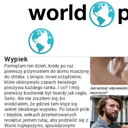
MARIUSZ ŁAMAGA
04.10.2025
SPORT
POPULARNE A
Przepisy na Chleb z
Maszyny – Proste
Receptury na Domowy
Wypiek
Pamiętam ten dzień, kiedy po raz
pierwszy przyniosłem do domu maszynę
do chleba. Lśniące, nowe urządzenie,
które obiecywało zapach świeżego
pieczywa każdego ranka. I co? I mój
Jak wybrać odpowiedni 
pierwszy bochenek był twardy jak cegła.
mężczyzn?
Serio. Ale nie zraziłem się, bo
wiedziałem, że gdzieś tam kryje się
sekret idealnego wypieku. Po latach prób
i błędów, setkach przetestowanych
receptur, jestem tutaj, aby podzielić się z
Wami najlepszymi, sprawdzonymi