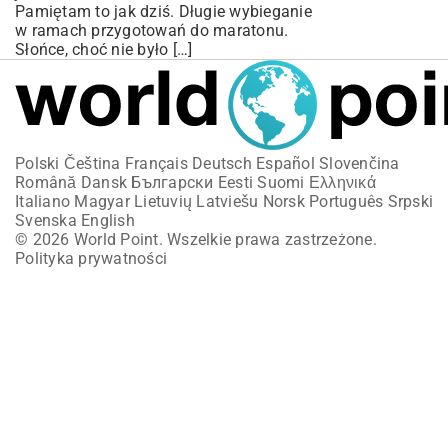
Pamiętam to jak dziś. Długie wybieganie
w ramach przygotowań do maratonu.
Słońce, choć nie było […]
Polski
Čeština
Français
Deutsch
Español
Slovenčina
Română
Dansk
Български
Eesti
Suomi
Ελληνικά
Italiano
Magyar
Lietuvių
Latviešu
Norsk
Português
Srpski
Svenska
English
© 2026 World Point. Wszelkie prawa zastrzeżone.
Polityka prywatności