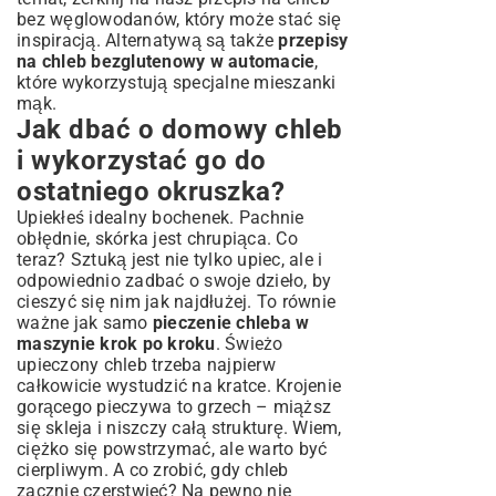
bez węglowodanów
, który może stać się
inspiracją. Alternatywą są także
przepisy
na chleb bezglutenowy w automacie
,
które wykorzystują specjalne mieszanki
mąk.
Jak dbać o domowy chleb
i wykorzystać go do
ostatniego okruszka?
Upiekłeś idealny bochenek. Pachnie
obłędnie, skórka jest chrupiąca. Co
teraz? Sztuką jest nie tylko upiec, ale i
odpowiednio zadbać o swoje dzieło, by
cieszyć się nim jak najdłużej. To równie
ważne jak samo
pieczenie chleba w
maszynie krok po kroku
. Świeżo
upieczony chleb trzeba najpierw
całkowicie wystudzić na kratce. Krojenie
gorącego pieczywa to grzech – miąższ
się skleja i niszczy całą strukturę. Wiem,
ciężko się powstrzymać, ale warto być
cierpliwym. A co zrobić, gdy chleb
zacznie czerstwieć? Na pewno nie