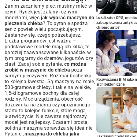
Zanim zaczniemy piec, musimy mieć w
czym. Rynek jest zalany różnymi
modelami, więc
jak wybrać maszynę do
Lokalizator GPS, monito
pieczenia chleba
? To pytanie spędza
zabezpieczenia antykra
chronić auto?
sen z powiek wielu początkującym.
Zastanów się, czego potrzebujesz.
Liczba programów jest ważna –
podstawowe modele mają ich kilka, te
bardziej zaawansowane kilkanaście, w
tym programy do dżemów, jogurtów czy
ciast. Zadaj sobie pytanie,
co można
zrobić w maszynie do chleba
poza
samym pieczywem. Rozmiar bochenka
Rozwiązania BIM jako n
to kolejna kwestia. Są maszyny na małe,
architektonicznej
500-gramowe chleby, i takie na wielkie,
1,5-kilogramowe bochny dla całej
rodziny. Moc urządzenia, obecność
dozownika na ziarna czy opóźnionego
startu to kolejne funkcje, które mogą
ułatwić życie. Nie zawsze najdroższy
model jest najlepszy. Czasami prosta,
solidna maszyna sprawdza się idealnie.
Pytanie „
maszyna do chleba jaka
Jak zakupić wydajny ko