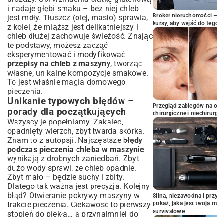
i nadaje głębi smaku – bez niej chleb
Broker nieruchomości – 
jest mdły. Tłuszcz (olej, masło) sprawia,
kursy, aby wejść do teg
z kolei, że miąższ jest delikatniejszy i
chleb dłużej zachowuje świeżość. Znając
te podstawy, możesz zacząć
eksperymentować i modyfikować
przepisy na chleb z maszyny
, tworząc
własne, unikalne kompozycje smakowe.
To jest właśnie magia domowego
pieczenia.
Unikanie typowych błędów –
Przegląd zabiegów na 
porady dla początkujących
chirurgiczne i niechirur
Wszyscy je popełniamy. Zakalec,
opadnięty wierzch, zbyt twarda skórka.
Znam to z autopsji. Najczęstsze
błędy
podczas pieczenia chleba w maszynie
wynikają z drobnych zaniedbań. Zbyt
dużo wody sprawi, że chleb opadnie.
Zbyt mało – będzie suchy i zbity.
Dlatego tak ważna jest precyzja. Kolejny
błąd? Otwieranie pokrywy maszyny w
Silna, niezawodna i pr
trakcie pieczenia. Ciekawość to pierwszy
pokaż, jaka jest twoja 
survivalowe
stopień do piekła… a przynajmniej do