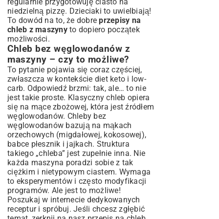
regularnie przygotowuję ciasto na
niedzielną pizzę. Dzieciaki to uwielbiają!
To dowód na to, że dobre
przepisy na
chleb z maszyny
to dopiero początek
możliwości.
Chleb bez węglowodanów z
maszyny – czy to możliwe?
To pytanie pojawia się coraz częściej,
zwłaszcza w kontekście diet keto i low-
carb. Odpowiedź brzmi: tak, ale… to nie
jest takie proste. Klasyczny chleb opiera
się na mące zbożowej, która jest źródłem
węglowodanów. Chleby bez
węglowodanów bazują na mąkach
orzechowych (migdałowej, kokosowej),
babce płesznik i jajkach. Struktura
takiego „chleba” jest zupełnie inna. Nie
każda maszyna poradzi sobie z tak
ciężkim i nietypowym ciastem. Wymaga
to eksperymentów i często modyfikacji
programów. Ale jest to możliwe!
Poszukaj w internecie dedykowanych
receptur i spróbuj. Jeśli chcesz zgłębić
temat, zerknij na nasz
przepis na chleb