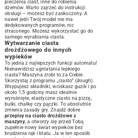
pieczenia ciast, inne do robienia
dżemów. Warto zajrzeć do instrukcji
obsługi – możesz być zaskoczony. A
nawet jeśli Twój model nie ma
dedykowanych programów, nic
straconego. Możesz wykorzystać go do
samego wyrabiania ciasta.
Wytwarzanie ciasta
drożdżowego do innych
wypieków
To jedna z najlepszych funkcji automatu!
Nienawidzisz ugniatania lepkiego
ciasta? Maszyna zrobi to za Ciebie.
Skorzystaj z programu „ciasto” (dough).
Wsypujesz składniki, wciskasz guzik i po
około 1,5 godziny masz idealnie
wyrośnięte, elastyczne ciasto na pizzę,
bułki, chałkę czy pączki. To absolutnie
zmienia zasady gry. Znajdź dobre
przepisy na ciasto drożdżowe z
maszyny
, a otworzy się przed Tobą
zupełnie nowy świat wypieków bez
brudzenia rąk i blatu. Ja w ten sposób