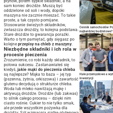
płynów, potem sypkie składniki, a na
sam koniec drożdże. Muszą być
oddzielone od soli i wody, dopóki
maszyna nie zacznie mieszać. To takie
proste, a tak często pomijane.
Stosowanie świeżych składników,
Cennik samochodów Por
zwłaszcza drożdży, to kolejna podstawa.
najbardziej budżetowe?
Stare drożdże to gwarancja porażki.
Warto o tym pamiętać, gdy sięgasz po
kolejne
przepisy na chleb z maszyny
.
Niezbędne składniki i ich rola w
procesie pieczenia
Zrozumienie, co robi każdy składnik, to
połowa sukcesu. Zastanawiałeś się
kiedyś,
jakie mąki do pieczenia chleba
są najlepsze? Mąka to baza – jej typ
Hale przemysłowe a wyt
inwestycji
(pszenna, żytnia, orkiszowa) i zawartość
glutenu decydują o strukturze chleba.
Woda lub mleko nawilżają mąkę i
aktywują drożdże. Drożdże (lub zakwas)
to silnik całego procesu – dzięki nim
ciasto rośnie. Cukier to nie tylko smak,
ale przede wszystkim pożywka dla
drożdży. Sól wzmacnia siatkę glutenową