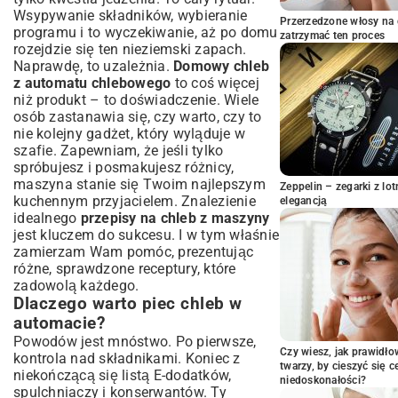
pieczenia
Wsypywanie składników, wybieranie
Przerzedzone włosy na 
Unikanie typowych błędów – porady dla
programu i to wyczekiwanie, aż po domu
zatrzymać ten proces
początkujących
rozejdzie się ten nieziemski zapach.
Sprawdzone przepisy na chleb z
Naprawdę, to uzależnia.
Domowy chleb
maszyny dla każdego smaku
z automatu chlebowego
to coś więcej
niż produkt – to doświadczenie. Wiele
Przepis na klasyczny chleb pszenny z
automatu
osób zastanawia się, czy warto, czy to
nie kolejny gadżet, który wyląduje w
Zdrowy chleb razowy z maszyny – łatwo i
szafie. Zapewniam, że jeśli tylko
szybko
spróbujesz i posmakujesz różnicy,
Chleb pszenno-żytni – idealny balans
maszyna stanie się Twoim najlepszym
smaku
Zeppelin – zegarki z l
kuchennym przyjacielem. Znalezienie
elegancją
Odkryj smak chleba z dodatkami: ziarna,
idealnego
przepisy na chleb z maszyny
zioła, warzywa
jest kluczem do sukcesu. I w tym właśnie
Poza podstawami: zaawansowane
zamierzam Wam pomóc, prezentując
wskazówki i inspiracje
różne, sprawdzone receptury, które
Wytwarzanie ciasta drożdżowego do
zadowolą każdego.
innych wypieków
Dlaczego warto piec chleb w
Chleb bez węglowodanów z maszyny – czy
automacie?
to możliwe?
Powodów jest mnóstwo. Po pierwsze,
Jak dbać o domowy chleb i wykorzystać
Czy wiesz, jak prawidł
kontrola nad składnikami. Koniec z
twarzy, by cieszyć się 
go do ostatniego okruszka?
niekończącą się listą E-dodatków,
niedoskonałości?
spulchniaczy i konserwantów. Ty
Przechowywanie chleba dla dłuższej