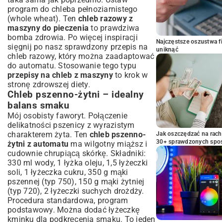
program do chleba pełnoziarnistego
(whole wheat). Ten
chleb razowy z
maszyny do pieczenia
to prawdziwa
bomba zdrowia. Po więcej inspiracji
Najczęstsze oszustwa f
sięgnij po nasz sprawdzony
przepis na
uniknąć
chleb razowy
, który można zaadaptować
do automatu. Stosowanie tego typu
przepisy na chleb z maszyny
to krok w
stronę zdrowszej diety.
Chleb pszenno-żytni – idealny
balans smaku
Mój osobisty faworyt. Połączenie
delikatności pszenicy z wyrazistym
charakterem żyta. Ten
chleb pszenno-
Jak oszczędzać na rac
30+ sprawdzonych sp
żytni z automatu
ma wilgotny miąższ i
cudownie chrupiącą skórkę. Składniki:
330 ml wody, 1 łyżka oleju, 1,5 łyżeczki
soli, 1 łyżeczka cukru, 350 g mąki
pszennej (typ 750), 150 g mąki żytniej
(typ 720), 2 łyżeczki suchych drożdży.
Procedura standardowa, program
podstawowy. Można dodać łyżeczkę
kminku dla podkręcenia smaku. To jeden