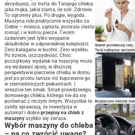
świeżości
decydujesz, co trafia do Twojego chleba:
jaka mąka, jakie ziarna, ile soli. Zdrowie.
Pomysły na kreatywne wykorzystanie
To ogromny plus. Po drugie, wygoda.
czerstwego chleba
Maszyna robi praktycznie wszystko za
Podsumowanie: Smak domowego
Ciebie – miesza, ugniata, pozwala ciastu
chleba – prosto z Twojej maszyny
rosnąć i w końcu piecze. Twoim
zadaniem jest tylko wsypanie
składników w odpowiedniej kolejności.
Sekret promiennej cery,
Zero bałaganu w kuchni. Zero wysiłku.
Twój najlepszy sprzymi
Po trzecie, oszczędność. Choć
początkowy wydatek na maszynę może
się wydawać spory, w dłuższej
perspektywie pieczenie chleba w domu
jest po prostu tańsze niż kupowanie go
w rzemieślniczych piekarniach. I
wreszcie ten smak. Smak prawdziwego,
domowego chleba, którego nie da się
porównać z niczym innym. Wszystkie te
Bezpieczne metody trans
zalety sprawiają, że inwestycja w
automat i dobre
przepisy na chleb z
maszyny
szybko się zwraca.
Wybór maszyny do chleba
– na co zwrócić uwagę?