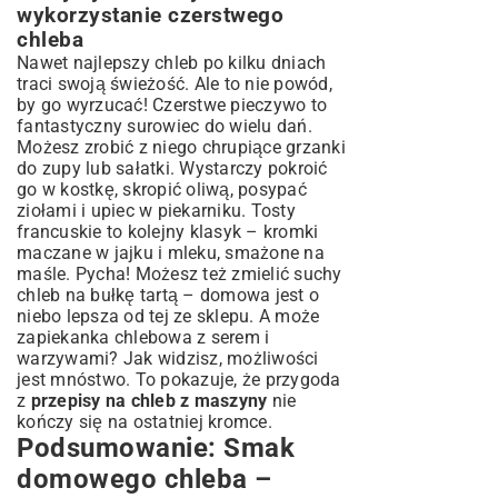
wykorzystanie czerstwego
chleba
Nawet najlepszy chleb po kilku dniach
traci swoją świeżość. Ale to nie powód,
by go wyrzucać! Czerstwe pieczywo to
fantastyczny surowiec do wielu dań.
Możesz zrobić z niego chrupiące grzanki
do zupy lub sałatki. Wystarczy pokroić
go w kostkę, skropić oliwą, posypać
ziołami i upiec w piekarniku. Tosty
francuskie to kolejny klasyk – kromki
maczane w jajku i mleku, smażone na
maśle. Pycha! Możesz też zmielić suchy
chleb na bułkę tartą – domowa jest o
niebo lepsza od tej ze sklepu. A może
zapiekanka chlebowa z serem i
warzywami? Jak widzisz, możliwości
jest mnóstwo. To pokazuje, że przygoda
z
przepisy na chleb z maszyny
nie
kończy się na ostatniej kromce.
Podsumowanie: Smak
domowego chleba –