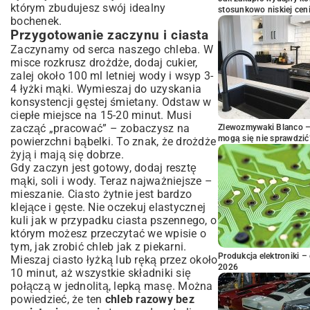
którym zbudujesz swój idealny
stosunkowo niskiej cen
bochenek.
Przygotowanie zaczynu i ciasta
Zaczynamy od serca naszego chleba. W
misce rozkrusz drożdże, dodaj cukier,
zalej około 100 ml letniej wody i wsyp 3-
4 łyżki mąki. Wymieszaj do uzyskania
konsystencji gęstej śmietany. Odstaw w
ciepłe miejsce na 15-20 minut. Musi
zacząć „pracować” – zobaczysz na
Zlewozmywaki Blanco – 
mogą się nie sprawdzić
powierzchni bąbelki. To znak, że drożdże
żyją i mają się dobrze.
Gdy zaczyn jest gotowy, dodaj resztę
mąki, soli i wody. Teraz najważniejsze –
mieszanie. Ciasto żytnie jest bardzo
klejące i gęste. Nie oczekuj elastycznej
kuli jak w przypadku ciasta pszennego, o
którym możesz przeczytać we wpisie o
tym,
jak zrobić chleb jak z piekarni
.
Produkcja elektroniki – 
Mieszaj ciasto łyżką lub ręką przez około
2026
10 minut, aż wszystkie składniki się
połączą w jednolitą, lepką masę. Można
powiedzieć, że ten
chleb razowy bez