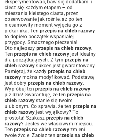
eksperymentować, baw się dodatkami i
ciesz się każdym etapem – od
mieszania kleistego ciasta, przez
obserwowanie jak rośnie, aż po ten
niesamowity moment wyjęcia go z
piekarnika. Ten
przepis na chleb razowy
to dopiero początek wspaniałej
przygody. Smacznego pieczenia!
Oto najlepszy
przepis na chleb razowy
.
Ten
przepis na chleb razowy
jest idealny
dla początkujących. Z tym
przepis na
chleb razowy
sukces jest gwarantowany.
Pamiętaj, że każdy
przepis na chleb
razowy
można modyfikować. Podstawą
jest dobry
przepis na chleb razowy
.
Wypróbuj ten
przepis na chleb razowy
już dziś! Gwarantuję, że ten
przepis na
chleb razowy
stanie się twoim
ulubionym. Co sprawia, że ten
przepis na
chleb razowy
jest wyjątkowy? To
prostota! Szukasz
przepis na chleb
razowy
? Jesteś we właściwym miejscu.
Ten
przepis na chleb razowy
zmieni
twoje życie. Zapisz ten
przepis na chleb