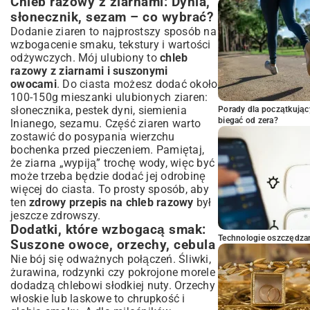
Chleb razowy z ziarnami: Dynia,
słonecznik, sezam – co wybrać?
Dodanie ziaren to najprostszy sposób na
wzbogacenie smaku, tekstury i wartości
odżywczych. Mój ulubiony to
chleb
razowy z ziarnami i suszonymi
owocami
. Do ciasta możesz dodać około
100-150g mieszanki ulubionych ziaren:
słonecznika, pestek dyni, siemienia
Porady dla początkując
biegać od zera?
lnianego, sezamu. Część ziaren warto
zostawić do posypania wierzchu
bochenka przed pieczeniem. Pamiętaj,
że ziarna „wypiją” trochę wody, więc być
może trzeba będzie dodać jej odrobinę
więcej do ciasta. To prosty sposób, aby
ten
zdrowy przepis na chleb razowy
był
jeszcze zdrowszy.
Dodatki, które wzbogacą smak:
Technologie oszczędzan
Suszone owoce, orzechy, cebula
Nie bój się odważnych połączeń. Śliwki,
żurawina, rodzynki czy pokrojone morele
dodadzą chlebowi słodkiej nuty. Orzechy
włoskie lub laskowe to chrupkość i