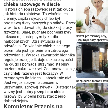
chleba domowego
chleba razowego w diecie
Pomysły na wykorzystanie chleba
Historia chleba razowego jest tak długa
razowego: Od kanapek po tosty
jak historia rolnictwa. To właśnie ten
Podsumowanie: Radość z Piekarskiego
ciemny, ciężki i sycący chleb był
Sukcesu
podstawą diety naszych przodków. Przez
wieki to on dawał siłę do ciężkiej pracy
fizycznej. Białe, puchate bochenki były
luksusem, dostępnym tylko dla
Sekret promiennej cery,
Twój najlepszy sprzymi
najbogatszych. Dziś sytuacja się
odwróciła. To właśnie chleb z pełnego
przemiału jest synonimem zdrowego
odżywiania. Wysoka zawartość błonnika
reguluje pracę jelit, daje uczucie sytości
na długo i pomaga utrzymać stabilny
poziom cukru we krwi. Zastanawiasz się,
czy chleb razowy jest tuczący
? W
rozsądnych ilościach – absolutnie nie!
Bezpieczne metody trans
Jest wręcz sprzymierzeńcem w
utrzymaniu zdrowej sylwetki. Dlatego tak
ważny jest dobry
przepis na chleb
razowy
, by w pełni korzystać z jego
dobrodziejstw.
Kompletny Przepis na