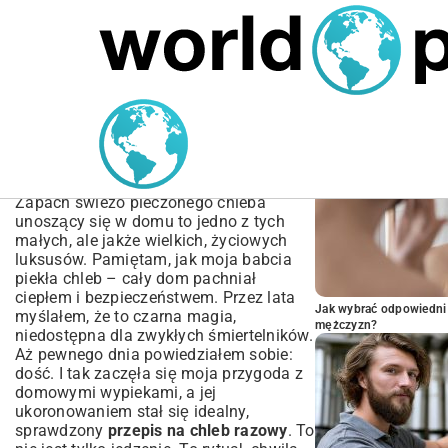
MARIUSZ ŁAMAGA
04.10.2025
SPORT
POPULARNE A
Przepis na Chleb Razowy |
Prosty Domowy Wypiek
Krok po Kroku
Zapach świeżo pieczonego chleba
unoszący się w domu to jedno z tych
małych, ale jakże wielkich, życiowych
luksusów. Pamiętam, jak moja babcia
piekła chleb – cały dom pachniał
ciepłem i bezpieczeństwem. Przez lata
Jak wybrać odpowiedni 
myślałem, że to czarna magia,
mężczyzn?
niedostępna dla zwykłych śmiertelników.
Aż pewnego dnia powiedziałem sobie:
dość. I tak zaczęła się moja przygoda z
domowymi wypiekami, a jej
ukoronowaniem stał się idealny,
sprawdzony
przepis na chleb razowy
. To