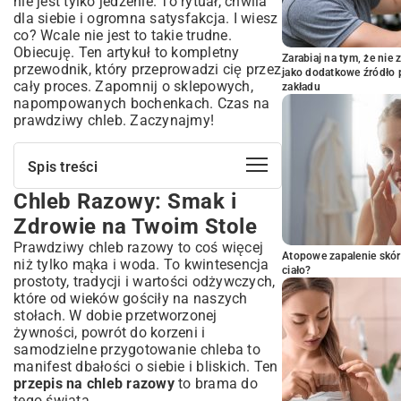
nie jest tylko jedzenie. To rytuał, chwila
dla siebie i ogromna satysfakcja. I wiesz
co? Wcale nie jest to takie trudne.
Obiecuję. Ten artykuł to kompletny
Zarabiaj na tym, że ni
przewodnik, który przeprowadzi cię przez
jako dodatkowe źródło 
cały proces. Zapomnij o sklepowych,
zakładu
napompowanych bochenkach. Czas na
prawdziwy chleb. Zaczynajmy!
Spis treści
Chleb Razowy: Smak i
Chleb Razowy: Smak i Zdrowie na
Twoim Stole
Zdrowie na Twoim Stole
Co to jest chleb razowy i dlaczego warto go
Prawdziwy chleb razowy to coś więcej
piec w domu?
Atopowe zapalenie skór
niż tylko mąka i woda. To kwintesencja
Krótka historia i znaczenie chleba
ciało?
prostoty, tradycji i wartości odżywczych,
razowego w diecie
które od wieków gościły na naszych
Kompletny Przepis na Klasyczny Chleb
stołach. W dobie przetworzonej
Razowy: Krok po Kroku
żywności, powrót do korzeni i
Składniki niezbędne do domowego wypieku
samodzielne przygotowanie chleba to
manifest dbałości o siebie i bliskich. Ten
Przygotowanie zaczynu i ciasta
przepis na chleb razowy
to brama do
Proces wyrastania: cierpliwość kluczem do
tego świata.