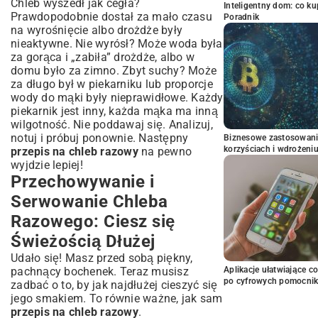
Chleb wyszedł jak cegła?
Inteligentny dom: co k
Prawdopodobnie dostał za mało czasu
Poradnik
na wyrośnięcie albo drożdże były
nieaktywne. Nie wyrósł? Może woda była
za gorąca i „zabiła” drożdże, albo w
domu było za zimno. Zbyt suchy? Może
za długo był w piekarniku lub proporcje
wody do mąki były nieprawidłowe. Każdy
piekarnik jest inny, każda mąka ma inną
wilgotność. Nie poddawaj się. Analizuj,
notuj i próbuj ponownie. Następny
Biznesowe zastosowani
korzyściach i wdrożeni
przepis na chleb razowy
na pewno
wyjdzie lepiej!
Przechowywanie i
Serwowanie Chleba
Razowego: Ciesz się
Świeżością Dłużej
Udało się! Masz przed sobą piękny,
pachnący bochenek. Teraz musisz
Aplikacje ułatwiające c
po cyfrowych pomocni
zadbać o to, by jak najdłużej cieszyć się
jego smakiem. To równie ważne, jak sam
przepis na chleb razowy
.