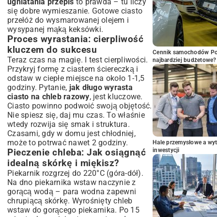
ugniatania przepis
to prawda – tu liczy
się dobre wymieszanie. Gotowe ciasto
przełóż do wysmarowanej olejem i
wysypanej mąką keksówki.
Proces wyrastania: cierpliwość
kluczem do sukcesu
Cennik samochodów Por
Teraz czas na magię. I test cierpliwości.
najbardziej budżetowe?
Przykryj formę z ciastem ściereczką i
odstaw w ciepłe miejsce na około 1-1,5
godziny. Pytanie,
jak długo wyrasta
ciasto na chleb razowy
, jest kluczowe.
Ciasto powinno podwoić swoją objętość.
Nie spiesz się, daj mu czas. To właśnie
wtedy rozwija się smak i struktura.
Czasami, gdy w domu jest chłodniej,
może to potrwać nawet 2 godziny.
Hale przemysłowe a wyt
inwestycji
Pieczenie chleba: Jak osiągnąć
idealną skórkę i miękisz?
Piekarnik rozgrzej do 220°C (góra-dół).
Na dno piekarnika wstaw naczynie z
gorącą wodą – para wodna zapewni
chrupiącą skórkę. Wyrośnięty chleb
wstaw do gorącego piekarnika. Po 15