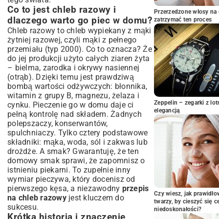
sukcesu
Co to jest chleb razowy i
Pieczenie chleba: Jak osiągnąć idealną
Przerzedzone włosy na 
dlaczego warto go piec w domu?
zatrzymać ten proces
skórkę i miękisz?
Chleb razowy to chleb wypiekany z mąki
Warianty Chleba Razowego: Odkryj
żytniej razowej, czyli mąki z pełnego
Nowe Smaki
przemiału (typ 2000). Co to oznacza? Że
Chleb razowy z ziarnami: Dynia, słonecznik,
do jej produkcji użyto całych ziaren żyta
sezam – co wybrać?
– bielma, zarodka i okrywy nasiennej
Dodatki, które wzbogacą smak: Suszone
(otrąb). Dzięki temu jest prawdziwą
owoce, orzechy, cebula
bombą wartości odżywczych: błonnika,
Chleb razowy na zakwasie: Głębia smaku i
witamin z grupy B, magnezu, żelaza i
dłuższa świeżość
Zeppelin – zegarki z l
cynku. Pieczenie go w domu daje ci
elegancją
Praktyczne Porady Mistrza Pieczenia
pełną kontrolę nad składem. Żadnych
Chleba Razowego
polepszaczy, konserwantów,
spulchniaczy. Tylko cztery podstawowe
Jak unikać najczęstszych błędów podczas
składniki: mąka, woda, sól i zakwas lub
pieczenia?
drożdże. A smak? Gwarantuję, że ten
Niezbędne narzędzia dla domowego
domowy smak sprawi, że zapomnisz o
piekarza
istnieniu piekarni. To zupełnie inny
Rozwiązywanie problemów: Zbyt zbity,
wymiar pieczywa, który docenisz od
zbyt suchy, nie wyrasta – co robić?
pierwszego kęsa, a niezawodny
przepis
Przechowywanie i Serwowanie Chleba
Czy wiesz, jak prawidł
na chleb razowy
jest kluczem do
Razowego: Ciesz się Świeżością Dłużej
twarzy, by cieszyć się 
sukcesu.
niedoskonałości?
Optymalne metody przechowywania
Krótka historia i znaczenie