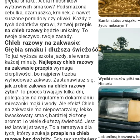
głębia smaku. A dla miłośników
wytrawnych smaków? Podsmażona
cebulka, czarnuszka, kminek, a nawet
suszone pomidory czy oliwki. Każdy z
Bambi status związku 
tych dodatków sprawi, że twój
przepis
życiu miłosnym?
na chleb razowy
będzie unikalny. To
twoje pieczywo, twoje zasady.
Chleb razowy na zakwasie:
Głębia smaku i dłuższa świeżość
To już wyższa szkoła jazdy, ale warta
każdej minuty.
Najlepszy chleb razowy
na zakwasie przepis
wymaga
cierpliwości, bo najpierw trzeba
Wyniki meczów piłki noż
wyhodować zakwas. Zastanawiasz się,
Historia
jak zrobić zakwas na chleb razowy
żytni
? To proces trwający kilka dni,
polegający na regularnym dokarmianiu
mieszanki mąki i wody. Ale efekt! Chleb
na zakwasie ma niepowtarzalny, lekko
kwaskowaty smak, bardziej złożony
aromat i o wiele dłuższą świeżość. Jest
też łatwiej strawny. To alternatywa dla
tych, którzy szukają
przepis na chleb
Jak uniknąć oszustw h
razowy bez drożdży
. Gdy raz spróbujesz,