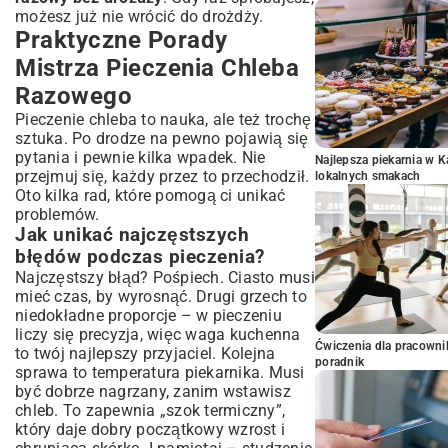
możesz już nie wrócić do drożdży.
Praktyczne Porady
Mistrza Pieczenia Chleba
Razowego
Pieczenie chleba to nauka, ale też trochę
sztuka. Po drodze na pewno pojawią się
pytania i pewnie kilka wpadek. Nie
Najlepsza piekarnia w 
przejmuj się, każdy przez to przechodził.
lokalnych smakach
Oto kilka rad, które pomogą ci unikać
problemów.
Jak unikać najczęstszych
błędów podczas pieczenia?
Najczęstszy błąd? Pośpiech. Ciasto musi
mieć czas, by wyrosnąć. Drugi grzech to
niedokładne proporcje – w pieczeniu
liczy się precyzja, więc waga kuchenna
Ćwiczenia dla pracown
to twój najlepszy przyjaciel. Kolejna
poradnik
sprawa to temperatura piekarnika. Musi
być dobrze nagrzany, zanim wstawisz
chleb. To zapewnia „szok termiczny”,
który daje dobry początkowy wzrost i