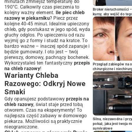
minutach zmniejsz temperaturę do
190°C. Całkowity czas pieczenia to
Broker nieruchomości – 
kolejny ważny element.
Ile piec chleb
kursy, aby wejść do teg
razowy w piekarniku
? Piecz przez
kolejne 40-45 minut. Idealnie upieczony
chleb, gdy postukasz w jego spód, wyda
głuchy odgłos. Po upieczeniu od razu
wyjmij go z formy i studź na kratce. To
bardzo ważne – inaczej spód zaparuje i
będzie gumowaty. I oto jest – twój
pierwszy, domowy, pachnący bochenek.
Wykorzystałeś ten fantastyczny
przepis
Przegląd zabiegów na 
na chleb razowy
!
chirurgiczne i niechirur
Warianty Chleba
Razowego: Odkryj Nowe
Smaki
Gdy opanujesz podstawowy
przepis na
chleb razowy
, świat staje przed tobą
otworem. Czas na eksperymenty! To
najlepsza część zabawy w domowego
Silna, niezawodna i pr
piekarza. Możliwości są praktycznie
pokaż, jaka jest twoja 
nieograniczone.
survivalowe