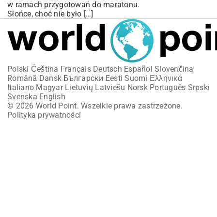
w ramach przygotowań do maratonu.
Słońce, choć nie było […]
Polski
Čeština
Français
Deutsch
Español
Slovenčina
Română
Dansk
Български
Eesti
Suomi
Ελληνικά
Italiano
Magyar
Lietuvių
Latviešu
Norsk
Português
Srpski
Svenska
English
© 2026 World Point. Wszelkie prawa zastrzeżone.
Polityka prywatności