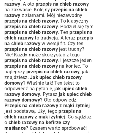
razowy
. A oto
przepis na chleb razowy
na zakwasie. Kolejny
przepis na chleb
razowy
z ziarnami. Mój niezawodny
przepis na chleb razowy
. To klasyczny
przepis na chleb razowy
. Podziel się tym
przepis na chleb razowy
. Ten
przepis na
chleb razowy
to tradycja. A teraz
przepis
na chleb razowy
w wersji fit. Czy ten
przepis na chleb razowy
jest trudny?
Nie! Każdy może skorzystać z tego
przepis na chleb razowy
. I jeszcze jeden
przepis na chleb razowy
na koniec. To
najlepszy
przepis na chleb razowy
, jaki
znajdziesz.
Jak upiec chleb razowy
domowy
? Właśnie tak! Ten tekst to
odpowiedź na pytanie,
jak upiec chleb
razowy domowy
. Pytasz
jak upiec chleb
razowy domowy
? Oto odpowiedź.
Przepis na chleb razowy z mąki żytniej
jest podstawą. Użyj tego
przepis na
chleb razowy z mąki żytniej
. Co sądzisz
o
chleb razowy na kefirze czy
maślance
? Czasem warto spróbować!