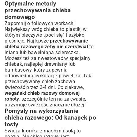
Optymalne metody
przechowywania chleba
domowego
Zapomnij o foliowych workach!
Największy wróg chleba to plastik, w
którym pieczywo „poci się” i szybko
pleśnieje. Najlepsze
przechowywanie
chleba razowego żeby nie czerstwiał
to
lniana lub bawełniana ściereczka.
Możesz też zainwestować w specjalny
chlebak, najlepiej drewniany lub
bambusowy, który zapewnia
odpowiednią cyrkulację powietrza. Tak
przechowywany chleb zachowa
świeżość przez 3-4 dni. Co ciekawe,
wegański chleb razowy domowej
roboty
, szczególnie ten na zakwasie,
utrzymuje świeżość znacznie dłużej.
Pomysły na wykorzystanie
chleba razowego: Od kanapek po
tosty
Świeża kromka z masłem i solą to
poezja. Ale chleb razowy jest