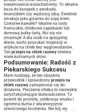
niesamowicie wszechstronny. To idealna
baza do kanapek z awokado,
twarożkiem czy wędzoną rybą. Świetnie
smakuje jako grzanka do zupy krem.
Czerstwe kawałki? Idealne na tosty
francuskie, chlebowe zapiekanki lub
domową bułkę tartą. Nic się nie
zmarnuje! A dla osób na specjalnej
diecie, warto poszukać inspiracji w
artykule na
chleb bez węglowodanów
.
Ten
przepis na chleb razowy
otwiera
wiele kulinarnych drzwi.
Podsumowanie: Radość z
Piekarskiego Sukcesu
Mam nadzieję, że ten obszerny
przewodnik i sprawdzony
przepis na
chleb razowy
zainspirował cię do
działania. Pieczenie chleba to niezwykle
satysfakcjonujące doświadczenie. To
powrót do prostoty, celebracja smaku i
ogromna duma z własnoręcznie
stworzonego bochenka. Nie bój się