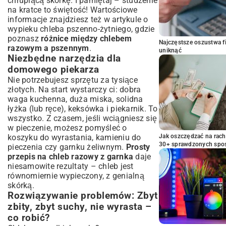
chrupiącą skórkę. I pamiętaj – studzenie
na kratce to świętość! Wartościowe
informacje znajdziesz też w artykule o
wypieku chleba pszenno-żytniego
, gdzie
poznasz
różnice między chlebem
Najczęstsze oszustwa f
razowym a pszennym
.
uniknąć
Niezbędne narzędzia dla
domowego piekarza
Nie potrzebujesz sprzętu za tysiące
złotych. Na start wystarczy ci: dobra
waga kuchenna, duża miska, solidna
łyżka (lub ręce), keksówka i piekarnik. To
wszystko. Z czasem, jeśli wciągniesz się
w pieczenie, możesz pomyśleć o
koszyku do wyrastania, kamieniu do
Jak oszczędzać na rac
30+ sprawdzonych sp
pieczenia czy garnku żeliwnym.
Prosty
przepis na chleb razowy z garnka
daje
niesamowite rezultaty – chleb jest
równomiernie wypieczony, z genialną
skórką.
Rozwiązywanie problemów: Zbyt
zbity, zbyt suchy, nie wyrasta –
co robić?