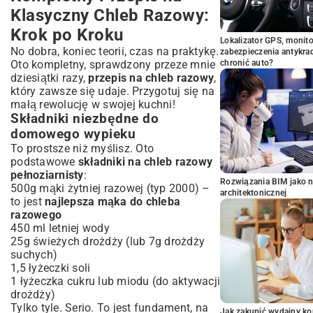
Klasyczny Chleb Razowy:
Krok po Kroku
Lokalizator GPS, monito
No dobra, koniec teorii, czas na praktykę.
zabezpieczenia antykra
Oto kompletny, sprawdzony przeze mnie
chronić auto?
dziesiątki razy,
przepis na chleb razowy
,
który zawsze się udaje. Przygotuj się na
małą rewolucję w swojej kuchni!
Składniki niezbędne do
domowego wypieku
To prostsze niż myślisz. Oto
podstawowe
składniki na chleb razowy
pełnoziarnisty
:
Rozwiązania BIM jako n
500g mąki żytniej razowej (typ 2000) –
architektonicznej
to jest
najlepsza mąka do chleba
razowego
450 ml letniej wody
25g świeżych drożdży (lub 7g drożdży
suchych)
1,5 łyżeczki soli
1 łyżeczka cukru lub miodu (do aktywacji
drożdży)
Tylko tyle. Serio. To jest fundament, na
Jak zakupić wydajny ko