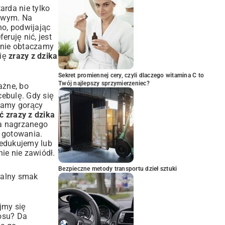
rda nie tylko
dowym
. Na
no, podwijając
ruję nić, jest
atnie obtaczamy
bię
zrazy z dzika
Sekret promiennej cery, czyli dlaczego witamina C to
Twój najlepszy sprzymierzeniec?
ażne, bo
cebulę. Gdy się
wamy gorący
ć zrazy z dzika
ka nagrzanego
 gotowania.
redukujemy lub
nie nie zawiódł.
Bezpieczne metody transportu dzieł sztuki
uralny smak
jmy się
osu? Da