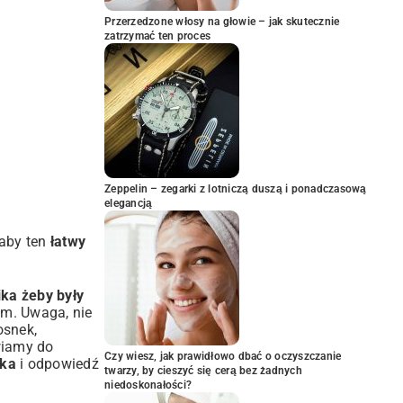
Przerzedzone włosy na głowie – jak skutecznie
zatrzymać ten proces
Zeppelin – zegarki z lotniczą duszą i ponadczasową
elegancją
 aby ten
łatwy
ika żeby były
em. Uwaga, nie
osnek,
wiamy do
Czy wiesz, jak prawidłowo dbać o oczyszczanie
ika
i odpowiedź
twarzy, by cieszyć się cerą bez żadnych
niedoskonałości?