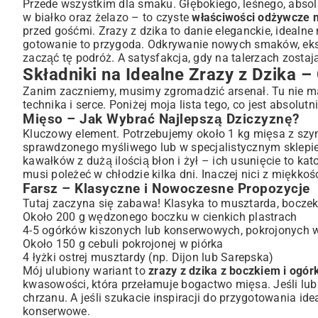
Przygotowanie Krok po Kroku: Jak Zrobić Zrazy z Dzika?
Przede wszystkim dla smaku. Głębokiego, leśnego, absol
w białko oraz żelazo – to czyste
właściwości odżywcze m
Marynowanie Mięsa – Klucz do Miękkości i Smaku
przed gośćmi. Zrazy z dzika to danie eleganckie, idealne
Formowanie Zrazów – Techniki i Porady
gotowanie to przygoda. Odkrywanie nowych smaków, e
Duszenie i Pieczenie – Osiągnij Idealną Konsystencję
zacząć tę podróż. A satysfakcja, gdy na talerzach zostaj
Sekrety Aromatów: Jak Wzbogacić Smak Zrazów z Dzik
Składniki na Idealne Zrazy z Dzika –
Dziczyzna w Kuchni – Połączenia Smakowe
Zanim zaczniemy, musimy zgromadzić arsenał. Tu nie ma
Zioła i Przyprawy – Niezbędne Dodatki
technika i serce. Poniżej moja lista tego, co jest absolu
Mięso – Jak Wybrać Najlepszą Dziczyznę?
Wino i Bulion – Baza Wyjątkowego Sosu
Kluczowy element. Potrzebujemy około 1 kg mięsa z szynk
Z Czym Podawać Zrazy z Dzika? Pomysły na Dodatki
sprawdzonego myśliwego lub w specjalistycznym sklepie
Tradycyjne Dodatki – Kluski, Kasze, Ziemniaki
kawałków z dużą ilością błon i żył – ich usunięcie to ka
Warzywa – Świeże i Pieczone
musi poleżeć w chłodzie kilka dni. Inaczej nici z miękko
Sosy i Konfitury – Idealne Uzupełnienie Smaku
Farsz – Klasyczne i Nowoczesne Propozycje
Często Zadawane Pytania o Zrazy z Dzika (FAQ)
Tutaj zaczyna się zabawa! Klasyka to musztarda, boczek 
Około 200 g wędzonego boczku w cienkich plastrach
Jak Długo Dusić Zrazy z Dzika?
4-5 ogórków kiszonych lub konserwowych, pokrojonych w
Czy Można Przygotować Zrazy z Dzika Wcześniej?
Około 150 g cebuli pokrojonej w piórka
Jak Przechowywać Gotowe Zrazy?
4 łyżki ostrej musztardy (np. Dijon lub Sarepska)
Podsumowanie: Uczta Smaków na Twoim Stole
Mój ulubiony wariant to
zrazy z dzika z boczkiem i ogó
kwasowości, która przełamuje bogactwo mięsa. Jeśli lub
chrzanu. A jeśli szukacie inspiracji do przygotowania i
konserwowe
.