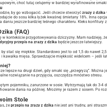
chupowym
, choć tutaj celujemy w bardziej wyrafinowane smaki
ku
zkodzie, by go wzbogacić. Jeśli chcecie stworzyć
zrazy z dzika
odajcie do sosu kilka łyżek kwaśnej śmietany 18%. Inna opcja
da daniu jeszcze bardziej leśnego charakteru. Kleks konfitury 
Dzika (FAQ)
 się w kontekście przygotowywania dziczyzny. Mam nadzieję, ż
adycyjny przepis na zrazy z dzika
będzie jeszcze łatwiejszy.
, by stać się miękkie. Standardowo jest to od 1,5 do nawet 2,
 i kawałka mięsa. Sprawdzajcie miękkość widelcem – jeśli ł
niej?
zcze lepsze na drugi dzień, gdy smaki się „przegryzą”. Można 
ealne rozwiązanie na przyjęcia, oszczędza mnóstwo stresu.
ętym pojemniku, zanurzone w sosie. Wytrzymają tak do 3-4 d
chowanie dania na później. Mrozimy je razem z sosem. Po ro
woim Stole
as, że
przepis na zrazy z dzika
nie jest ani trudny, ani straszn