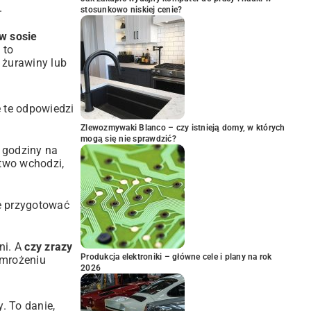
.
stosunkowo niskiej cenie?
 w sosie
 to
z żurawiny lub
e te odpowiedzi
Zlewozmywaki Blanco – czy istnieją domy, w których
mogą się nie sprawdzić?
5 godziny na
atwo wchodzi,
je przygotować
ni. A
czy zrazy
Produkcja elektroniki – główne cele i plany na rok
zmrożeniu
2026
y. To danie,