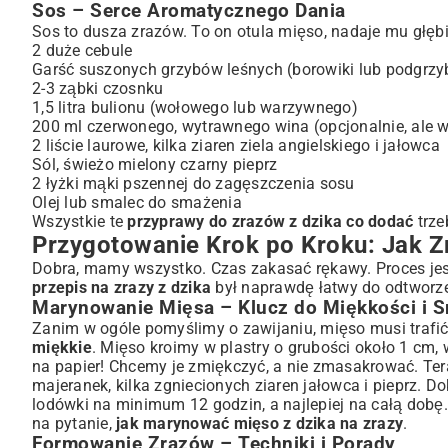
Sos – Serce Aromatycznego Dania
Sos to dusza zrazów. To on otula mięso, nadaje mu głębi 
2 duże cebule
Garść suszonych grzybów leśnych (borowiki lub podgrzy
2-3 ząbki czosnku
1,5 litra bulionu (wołowego lub warzywnego)
200 ml czerwonego, wytrawnego wina (opcjonalnie, ale w
2 liście laurowe, kilka ziaren ziela angielskiego i jałowca
Sól, świeżo mielony czarny pieprz
2 łyżki mąki pszennej do zagęszczenia sosu
Olej lub smalec do smażenia
Wszystkie te
przyprawy do zrazów z dzika co dodać
trze
Przygotowanie Krok po Kroku: Jak Zr
Dobra, mamy wszystko. Czas zakasać rękawy. Proces jest 
przepis na zrazy z dzika
był naprawdę łatwy do odtworzen
Marynowanie Mięsa – Klucz do Miękkości i 
Zanim w ogóle pomyślimy o zawijaniu, mięso musi trafić 
miękkie
. Mięso kroimy w plastry o grubości około 1 cm, 
na papier! Chcemy je zmiękczyć, a nie zmasakrować. Tera
majeranek, kilka zgniecionych ziaren jałowca i pieprz.
lodówki na minimum 12 godzin, a najlepiej na całą dob
na pytanie,
jak marynować mięso z dzika na zrazy
.
Formowanie Zrazów – Techniki i Porady