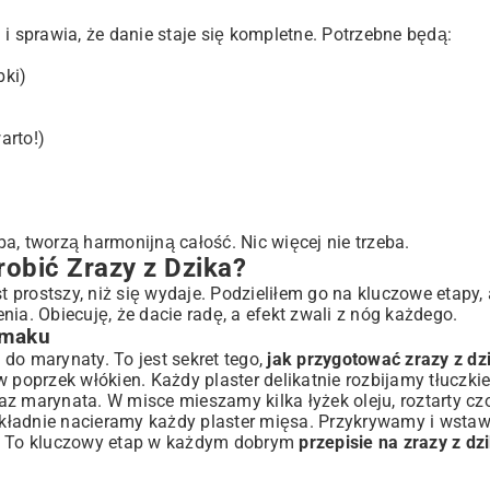
i sprawia, że danie staje się kompletne. Potrzebne będą:
bki)
arto!)
ba, tworzą harmonijną całość. Nic więcej nie trzeba.
obić Zrazy z Dzika?
prostszy, niż się wydaje. Podzieliłem go na kluczowe etapy,
ia. Obiecuję, że dacie radę, a efekt zwali z nóg każdego.
Smaku
do marynaty. To jest sekret tego,
jak przygotować zrazy z dz
w poprzek włókien. Każdy plaster delikatnie rozbijamy tłuczki
z marynata. W misce mieszamy kilka łyżek oleju, roztarty cz
 Dokładnie nacieramy każdy plaster mięsa. Przykrywamy i wsta
ę. To kluczowy etap w każdym dobrym
przepisie na zrazy z dz