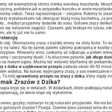
y od wewnętrznej strony cienką warstwą musztardy. Muszta
iczyzną, podobnie jak w przypadku
karczku w sosie musztar
rochę cebuli. Teraz najważniejsze – zwijanie. Robimy to cias
razy wykałaczkami lub obwiązać białą nicią kuchenną. Ja prefe
liły… niezbyt przyjemny dodatek do sosu. Gotowe zrazy delik
os się naturalnie zagęści. Czasami, gdy brakuje mi czasu, ro
i, ale to już nie to samo.
ystencję
b olej. Obsmażamy zrazy z każdej strony na złoty kolor. To w
na talerz. Na tej samej patelni szklimy pokrojoną w kostkę 
 przypraw. Wlewamy wino, czekamy aż odparuje, a potem wle
amy i zaczynamy dusić. I tu kluczowe pytanie:
jak długo dusi
in na małym ogniu. Można też wstawić brytfannę do piekarni
zy z dzika w szybkowarze przepis
zakłada około 40-50 minut
kiem widelca. Na koniec wyjmujemy zrazy, a sos ewentualnie 
. To mój
sprawdzony przepis na zrazy z dzika
, który nigdy m
Smak Zrazów z Dzika?
agia kryje się w detalach. W dodatkach, które podbijają nat
prawiają, że danie staje się wykwintne.
iec, grzyby, rozmaryn to jej naturalni przyjaciele. Ale nie bó
do gotowych zrazów? Poezja. Ciemne piwo zamiast wina do s