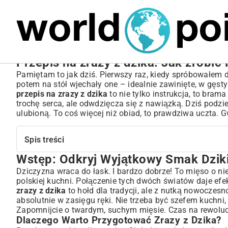
MARIUSZ ŁAMAGA
05.10.2025
SPORT
Przepis na zrazy z dzika: Jak zrobić 
Pamiętam to jak dziś. Pierwszy raz, kiedy spróbowałem d
potem na stół wjechały one – idealnie zawinięte, w gęs
przepis na zrazy z dzika
to nie tylko instrukcja, to bra
trochę serca, ale odwdzięcza się z nawiązką. Dziś podzie
ulubioną. To coś więcej niż obiad, to prawdziwa uczta. 
Spis treści
Wstęp: Odkryj Wyjątkowy Smak Dzik
Wstęp: Odkryj Wyjątkowy Smak Dzikich Zrazów
Dlaczego Warto Przygotować Zrazy z Dzika?
Dziczyzna wraca do łask. I bardzo dobrze! To mięso o n
polskiej kuchni. Połączenie tych dwóch światów daje efe
Składniki na Idealne Zrazy z Dzika – Co Będzie Ci Potrz
zrazy z dzika
to hołd dla tradycji, ale z nutką nowocze
Mięso – Jak Wybrać Najlepszą Dziczyznę?
absolutnie w zasięgu ręki. Nie trzeba być szefem kuchni
Farsz – Klasyczne i Nowoczesne Propozycje
Zapomnijcie o twardym, suchym mięsie. Czas na rewoluc
Sos – Serce Aromatycznego Dania
Dlaczego Warto Przygotować Zrazy z Dzika?