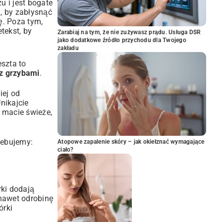
 i jest bogate
, by zabłysnąć
ę. Poza tym,
etekst, by
Zarabiaj na tym, że nie zużywasz prądu. Usługa DSR
jako dodatkowe źródło przychodu dla Twojego
zakładu
szta to
 z grzybami
.
iej od
nikajcie
i macie świeże,
zebujemy:
Atopowe zapalenie skóry – jak okiełznać wymagające
ciało?
rki dodają
 nawet odrobinę
órki