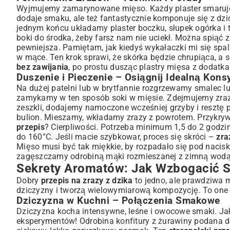
Wyjmujemy zamarynowane mięso. Każdy plaster smarujem
dodaje smaku, ale też fantastycznie komponuje się z dz
jednym końcu układamy plaster boczku, słupek ogórka i t
boki do środka, żeby farsz nam nie uciekł. Można spiąć z
pewniejsza. Pamiętam, jak kiedyś wykałaczki mi się spa
w mące. Ten krok sprawi, że skórka będzie chrupiąca, a s
bez zawijania
, po prostu dusząc plastry mięsa z dodatkam
Duszenie i Pieczenie – Osiągnij Idealną Kons
Na dużej patelni lub w brytfannie rozgrzewamy smalec lu
zamykamy w ten sposób soki w mięsie. Zdejmujemy zrazy 
zeszkli, dodajemy namoczone wcześniej grzyby i resztę
bulion. Mieszamy, wkładamy zrazy z powrotem. Przykryw
przepis
? Cierpliwości. Potrzeba minimum 1,5 do 2 godz
do 160°C. Jeśli macie szybkowar, proces się skróci –
zra
Mięso musi być tak miękkie, by rozpadało się pod nacis
zagęszczamy odrobiną mąki rozmieszanej z zimną wodą
Sekrety Aromatów: Jak Wzbogacić 
Dobry
przepis na zrazy z dzika
to jedno, ale prawdziwa m
dziczyzny i tworzą wielowymiarową kompozycję. To one s
Dziczyzna w Kuchni – Połączenia Smakowe
Dziczyzna kocha intensywne, leśne i owocowe smaki. Jałow
eksperymentów! Odrobina konfitury z żurawiny podana 