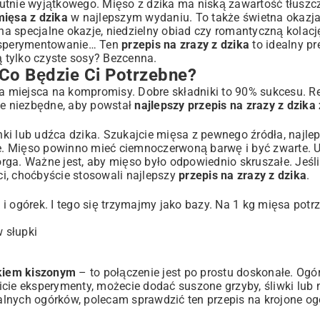
utnie wyjątkowego. Mięso z dzika ma niską zawartość tłuszczu
ięsa z dzika
w najlepszym wydaniu. To także świetna okazja
 na specjalne okazje, niedzielny obiad czy romantyczną kolacj
ksperymentowanie… Ten
przepis na zrazy z dzika
to idealny pr
ą tylko czyste sosy? Bezcenna.
a?
 Co Będzie Ci Potrzebne?
 miejsca na kompromisy. Dobre składniki to 90% sukcesu. Re
tnie niezbędne, aby powstał
najlepszy przepis na zrazy z dzika
i lub udźca dzika. Szukajcie mięsa z pewnego źródła, najlep
. Mięso powinno mieć ciemnoczerwoną barwę i być zwarte. U
torga. Ważne jest, aby mięso było odpowiednio skruszałe. Jeśl
ści, choćbyście stosowali najlepszy
przepis na zrazy z dzika
.
i ogórek. I tego się trzymajmy jako bazy. Na 1 kg mięsa potr
 słupki
rkiem kiszonym
– to połączenie jest po prostu doskonałe. Ogó
icie eksperymenty, możecie dodać suszone grzyby, śliwki lub
dealnych ogórków, polecam sprawdzić ten
przepis na krojone og