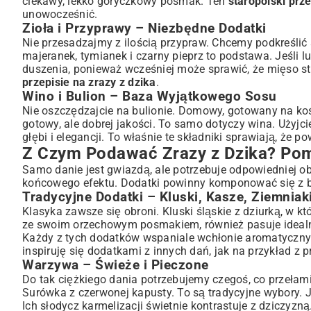
ciekawy, lekko goryczkowy posmak. Ten
staropolski prze
unowocześnić.
Zioła i Przyprawy – Niezbędne Dodatki
Nie przesadzajmy z ilością przypraw. Chcemy podkreślić s
majeranek, tymianek i czarny pieprz to podstawa. Jeśli l
duszenia, ponieważ wcześniej może sprawić, że mięso st
przepisie na zrazy z dzika
.
Wino i Bulion – Baza Wyjątkowego Sosu
Nie oszczędzajcie na bulionie. Domowy, gotowany na kości
gotowy, ale dobrej jakości. To samo dotyczy wina. Użyjci
głębi i elegancji. To właśnie te składniki sprawiają, że p
Z Czym Podawać Zrazy z Dzika? Pom
Samo danie jest gwiazdą, ale potrzebuje odpowiedniej o
końcowego efektu. Dodatki powinny komponować się z bo
Tradycyjne Dodatki – Kluski, Kasze, Ziemniak
Klasyka zawsze się obroni. Kluski śląskie z dziurką, w kt
ze swoim orzechowym posmakiem, również pasuje idealni
Każdy z tych dodatków wspaniale wchłonie aromatyczny 
inspiruję się dodatkami z innych dań, jak na przykład z 
Warzywa – Świeże i Pieczone
Do tak ciężkiego dania potrzebujemy czegoś, co przełam
Surówka z czerwonej kapusty. To są tradycyjne wybory. 
Ich słodycz karmelizacji świetnie kontrastuje z dziczyzn