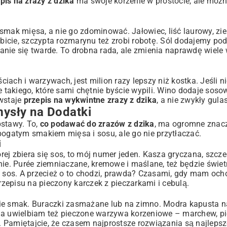
pis na zrazy z dzika
ma swoje korzenie w prostocie, ale moż
mak mięsa, a nie go zdominować. Jałowiec, liść laurowy, ziel
ubicie, szczypta rozmarynu też zrobi robotę. Sól dodajemy po
anie się twarde. To drobna rada, ale zmienia naprawdę wiel
ach i warzywach, jest milion razy lepszy niż kostka. Jeśli n
e takiego, które sami chętnie byście wypili. Wino dodaje sos
owstaje
przepis na wykwintne zrazy z dzika
, a nie zwykły gula
ysły na Dodatki
bstawy. To,
co podawać do zrazów z dzika
, ma ogromne znacz
gatym smakiem mięsa i sosu, ale go nie przytłaczać.
i
órej zbiera się sos, to mój numer jeden. Kasza gryczana, szcz
e. Purée ziemniaczane, kremowe i maślane, też będzie świet
sos. A przecież o to chodzi, prawda? Czasami, gdy mam och
przepisu na
pieczony karczek z pieczarkami i cebulą
.
ie smak. Buraczki zasmażane lub na zimno. Modra kapusta na
Ja uwielbiam też pieczone warzywa korzeniowe – marchew, piet
ą. Pamiętajcie, że czasem najprostsze rozwiązania są najlepsz