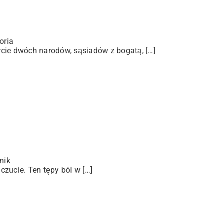
oria
arcie dwóch narodów, sąsiadów z bogatą, […]
nik
zucie. Ten tępy ból w […]