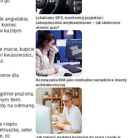
na go
Lokalizator GPS, monitoring pojazdów i
e angielskie,
zabezpieczenia antykradzieżowe – jak skutecznie
d koniec
chronić auto?
e w każdym
ie macie, kupcie
owi kwasowości,
sz.
enie dla
Rozwiązania BIM jako niezbędne narzędzie w branży
architektonicznej
ególnie prażona,
nym tłem.
otę na odmianę,
 ciepło.
ruszkę, seler.
e, co
Jak zakupić wydajny komputer do pracy i nauki w