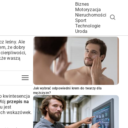
Biznes
Motoryzacja
Nieruchomości
Sport
Technologie
POPULARNE ARTYKUŁY
Uroda
z leśny. Ale
em, że dobry
cierpliwości,
akże waszą
Jak wybrać odpowiedni krem do twarzy dla
mężczyzn?
o kwintesencja
 Mój
przepis na
u jest
rych wskazówek.