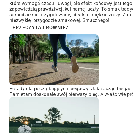
które wymaga czasu i uwagi, ale efekt końcowy jest tego
zapowiedzią prawdziwej, kulinarnej uczty. To smak tradycj
samodzielnie przygotowane, idealnie miękkie zrazy. Zat
niezwykłej przygodzie smakowej. Smacznego!
PRZECZYTAJ RÓWNIEŻ
Porady dla początkujących biegaczy: Jak zacząć biegać 
Pamiętam doskonale swój pierwszy bieg. A właściwie pró