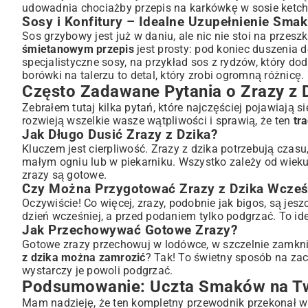
udowadnia chociażby
przepis na karkówkę w sosie ket
Sosy i Konfitury – Idealne Uzupełnienie Sma
Sos grzybowy jest już w daniu, ale nic nie stoi na przes
śmietanowym przepis
jest prosty: pod koniec duszenia d
specjalistyczne sosy, na przykład
sos z rydzów
, który do
borówki na talerzu to detal, który zrobi ogromną różnicę.
Często Zadawane Pytania o Zrazy z 
Zebrałem tutaj kilka pytań, które najczęściej pojawiają
rozwieją wszelkie wasze wątpliwości i sprawią, że ten
tr
Jak Długo Dusić Zrazy z Dzika?
Kluczem jest cierpliwość. Zrazy z dzika potrzebują czasu
małym ogniu lub w piekarniku. Wszystko zależy od wieku
zrazy są gotowe.
Czy Można Przygotować Zrazy z Dzika Wcześ
Oczywiście! Co więcej, zrazy, podobnie jak bigos, są jes
dzień wcześniej, a przed podaniem tylko podgrzać. To id
Jak Przechowywać Gotowe Zrazy?
Gotowe zrazy przechowuj w lodówce, w szczelnie zamkni
z dzika można zamrozić
? Tak! To świetny sposób na za
wystarczy je powoli podgrzać.
Podsumowanie: Uczta Smaków na T
Mam nadzieję, że ten kompletny przewodnik przekonał w